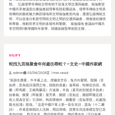
類。 弘揚儒學等傳統文明有助于促進文明交通與融會。瑜伽教室
中國共享會議室出書協會副理事長陸彩榮認為，儒學等傳統文明具
有獨特的藝術魅力舞蹈場地和文明瑜伽教室內涵，通過弘揚傳統文
明，可以促進分私密空間歧文明之間的交通與融會，增進彼此懂得
和尊敬，推動世界文明的多樣性和繁榮。 瑜伽場地 會議由中國共
享空間1對1教學國民年夜學、韓國崔鐘賢學術院主辦。…
VILIFY
蛇找九宮格聚會年何處往尋蛇？–文史–中國作家網
admin
03/06/2025
1 min read
“鼠跡生塵案，牛羊暮上去。虎嘯坐空谷，兔月向窗開。龍隰（音
如席，意為低洼濕潤之地，指龍的居處）遠翠綠，蛇柳近彷徨。馬
蘭（即馬藺，又稱馬蘭花）方遠摘，羊負（蒼耳的別號是羊負來）
始春栽。猴栗（即板栗）羞芳果，雞蹠（音如志，雞蹠即雞足踵，
前人視為甘旨）引清杯。狗其懷物外，豬蠡窅（音如里咬，此處指
眼光短淺）悠哉。” 這是中國汗青上第一首生肖詩，題為《十二屬
詩》，作者是南朝詩人沈炯，用語滑稽。證實生肖說基礎定型已至
多1500年。 對于生肖，歷代頗有質疑。 隋代蕭吉在《五行年夜