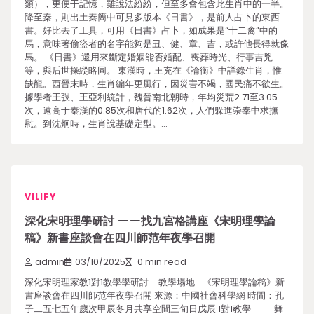
類），更便于記憶，雖說法紛紛，但至多會包含此生肖中的一半。
降至秦，則出土秦簡中可見多版本《日書》，是前人占卜的東西
書。好比丟了工具，可用《日書》占卜，如成果是“十二禽”中的
馬，意味著偷盜者的名字能夠是丑、健、章、吉，或許他長得就像
馬。 《日書》還用來斷定婚姻能否婚配、喪葬時光、行事吉兇
等，與后世操縱略同。 東漢時，王充在《論衡》中詳錄生肖，惟
缺龍。西晉末時，生肖編年更風行，因災害不竭，國民痛不欲生。
據學者王弢、王亞利統計，魏晉南北朝時，年均災荒2.71至3.05
次，遠高于秦漢的0.85次和唐代的1.62次，人們躲進崇奉中求撫
慰。到沈炯時，生肖說基礎定型。…
VILIFY
深化宋明理學研討 ——找九宮格講座《宋明理學論
稿》新書座談會在四川師范年夜學召開
admin
03/10/2025
0 min read
深化宋明理家教1對1教學學研討 —教學場地—《宋明理學論稿》新
書座談會在四川師范年夜學召開 來源：中國社會科學網 時間：孔
子二五七五年歲次甲辰冬月共享空間三旬日戊辰 1對1教學 舞