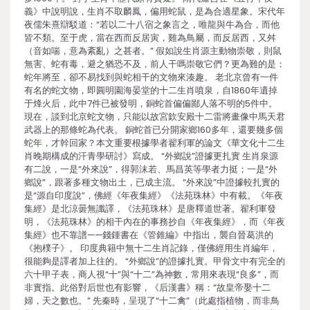
義》中說明說，生肖不取麟鳳，偏用蛇鼠，是為合適星象。宋代年
夜儒朱熹辯駁道：“若以二十八宿之象言之，唯龍與牛為合，而他
皆不類。至于虎，當在西而反居寅，雞為鳥屬，而反居西，又舛
（音如喘，意為紊亂）之甚者。” 假如說生肖源主動物崇敬，則鼠
無害、蛇有毒，避之猶恐不及，前人干嗎崇敬它們？更為難的是：
蛇年將至，卻不易找到與蛇相干的文物來湊趣。 老北京曾有一件
有名的蛇文物，即圓明園海晏堂的十二生肖噴泉，自1860年遺掉
于烽火后，此中7件已被發明，銅蛇首偏偏鄙人落不明的5件中。
現在，談到北京蛇文物，只能以故宮欽安殿十二雷將畫像中馬天君
武器上的那條蛇為代表。 銅蛇首已分開家鄉160多年，還要幾多個
蛇年，才幹回家？本文重要根據學者翟利軍的論文《華文化十二生
肖晚期構成的汗青學研討》寫成。 “外鄉說”證據更扎實 生肖泉源
有二說，一是“外來說”，得郭沫若、馬昌英等學者力挺；一是“外
鄉說”，跟著多種文物出土，已成主流。 “外來說”中證據較扎實的
是“源自印度說”，佛經《年夜集經》《法苑珠林》中有載。《年夜
集經》是北涼曇無讖譯，《法苑珠林》是唐釋道世著。翟利軍發
明，《法苑珠林》的相干內在的事務抄自《年夜集經》，而《年夜
集經》也不靠譜——錢鍾書在《管錐編》中指出，襲自晉葛洪的
《抱樸子》。 印度典籍中無十二生肖記錄，僅佛經用生肖編年，
很能夠是譯者加上往的。 “外鄉說”的證據扎實。甲骨文中有完全的
六十甲子表，商人視“十”與“十二”為神數，常用來表現“良多”，而
非實指。此俗對后世也有影響，《后漢書》稱：“故皇帝娶十二
婦，天之數也。” 先秦時，呈現了“十二禽”（此處指植物，而非鳥