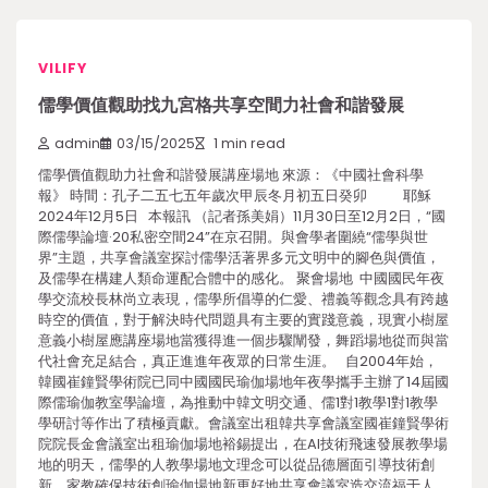
VILIFY
儒學價值觀助找九宮格共享空間力社會和諧發展
admin
03/15/2025
1 min read
儒學價值觀助力社會和諧發展講座場地 來源：《中國社會科學
報》 時間：孔子二五七五年歲次甲辰冬月初五日癸卯 耶穌
2024年12月5日 本報訊 （記者孫美娟）11月30日至12月2日，“國
際儒學論壇·20私密空間24”在京召開。與會學者圍繞“儒學與世
界”主題，共享會議室探討儒學活著界多元文明中的腳色與價值，
及儒學在構建人類命運配合體中的感化。 聚會場地 中國國民年夜
學交流校長林尚立表現，儒學所倡導的仁愛、禮義等觀念具有跨越
時空的價值，對于解決時代問題具有主要的實踐意義，現實小樹屋
意義小樹屋應講座場地當獲得進一個步驟闡發，舞蹈場地從而與當
代社會充足結合，真正進進年夜眾的日常生涯。 自2004年始，
韓國崔鐘賢學術院已同中國國民瑜伽場地年夜學攜手主辦了14屆國
際儒瑜伽教室學論壇，為推動中韓文明交通、儒1對1教學1對1教學
學研討等作出了積極貢獻。會議室出租韓共享會議室國崔鐘賢學術
院院長金會議室出租瑜伽場地裕錫提出，在AI技術飛速發展教學場
地的明天，儒學的人教學場地文理念可以從品德層面引導技術創
新，家教確保技術創瑜伽場地新更好地共享會議室造交流福于人