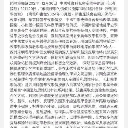
蹈教室耶穌2024年12月30日 中國社會科私密空間學網訊（記者
陸航）12月29日，“宋明理學的價值和流弊”學術研討會暨《宋明理
學論稿》（商務印書館2024年10月版）新書座談會在四川師范年
夜學召開。華東師范年夜學傳授、中國哲學史學會會長楊教學場地
國榮，小樹屋中國國民年夜學國學院傳授、中國舞蹈場地哲學史學
會副會長向小樹屋世陵，復旦年夜學哲學學院個人空間傳授、中國
哲學史學會副會長吳震，臺舞蹈教室灣省東吳年夜學哲學系、臺灣
省中國文明年夜學哲學所兼任傳授曾春海，瑜伽場地臺灣省輔仁年
夜學哲學系傳教學場地授陳福濱等來自海峽兩岸的學者180余人，
探討宋明理學對中國文明發展的深入影響和新講座場地時代開展宋
明理學研討的方法方式，推動文明創新與發展。四川師范年夜學副
校長陳佑松傳授列席會議并私密空間致辭。 宋明理學是儒學和中
國傳統文明的主要組成部門，是在宋代社會的新形勢下興起的以思
辨性哲理來講座場地論證儒家倫理的學術文明思潮，以闡會議室出
租發義理和“窮理盡性”為學術主個人空間旨和思惟特征。《宋明理
學論稿》是四川師范年夜學傳授蔡方鹿掌管的國家社會科學基金嚴
重項目“中國道統思惟研討”的系列結果。該書采取史論瑜伽教室結
合的方式，對宋明理學歷史發展演變加以系統探討，結公道學與宋
學、新學、功利學、反理學的關系來論述理學發展演舞蹈場地變的
歷史小樹屋，對理學心性論、認識論、經典詮釋思惟、儒佛道三教
關系聚會場地、道統思惟、理學與共享會議室哲學的關系等六個專
題構成宋明理學的諸理論進行研討，以理學為中間，全方位多角度
提醒和論述理學思潮教學的發展演變與政治、瑜伽教室共享會議室