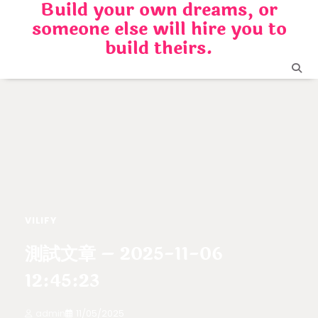
Build your own dreams, or
Skip
someone else will hire you to
to
content
build theirs.
VILIFY
測試文章 – 2025-11-06
12:45:23
admin
11/05/2025