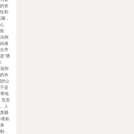
樂的表
范性和
夜國，
的心
和祭
然法例
經由過
尚次序
是“禮
太
宇宙和
象的本
禮的公
，于是
天尊地
，意思
辨。人
級貴賤
年夜鉅
的身
軌制，