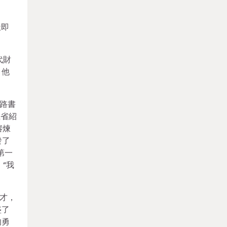
。
灶即
代財
，他
。
鐵路書
江省紹
熔煉
發了
第一
“我
才，
盛了
的勇