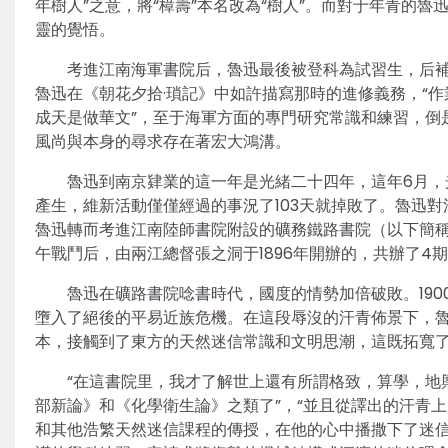
年樹人”之意，將“樟壽”本名改為“樹人”。而對于年青的
靈的覺悟。
考進江南海軍書院后，魯迅最後被登科為試習生，后
魯迅在《朝花夕拾·瑣記》中如許描寫那時的進修義務，“作
成天是做華文”，至于海軍方面的專門研究常識和練習，倒
風尚與本身的尋求存在著宏大鴻溝。
魯迅到南京肄業的這一年是光緒二十四年，這年6月，
產生，維新活動僅僅經過的事況了103天就掉敗了。魯迅對
魯迅轉而考進江南陸師書院附設的礦務鐵路書院（以下簡稱
午戰鬥后，由兩江總督張之洞于1896年開辦的，共辦了4
魯迅在礦路書院唸書時代，國度的情勢加倍破敗。190
墮入了絕後的平易近族危機。在這段辱沒的汗青佈景下，
本，接觸到了東方的天然迷信常識和文明思潮，這既拓寬
“在這書院里，我才了解世上還有所謂格致，算學，地
部新論》和《化學衛生論》之類了”，“並且從譯出的汗青上，
和其他浩繁天然迷信課程的傳授，在他的心中播撒下了迷