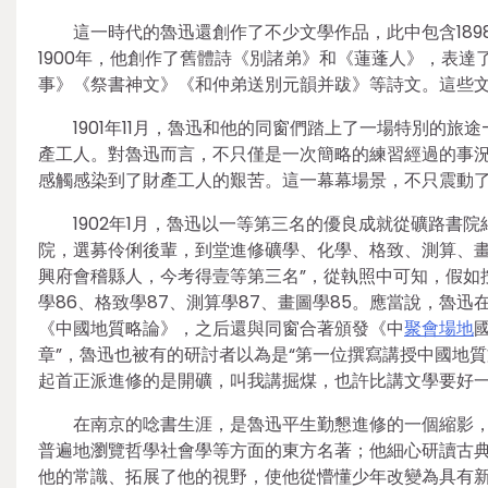
這一時代的魯迅還創作了不少文學作品，此中包含18
1900年，他創作了舊體詩《別諸弟》和《蓮蓬人》，表達
事》《祭書神文》《和仲弟送別元韻并跋》等詩文。這些
1901年11月，魯迅和他的同窗們踏上了一場特別的
產工人。對魯迅而言，不只僅是一次簡略的練習經過的事
感觸感染到了財產工人的艱苦。這一幕幕場景，不只震動
1902年1月，魯迅以一等第三名的優良成就從礦路書
院，選募伶俐後輩，到堂進修礦學、化學、格致、測算、畫
興府會稽縣人，今考得壹等第三名”，從執照中可知，假如按
學86、格致學87、測算學87、畫圖學85。應當說，魯迅
《中國地質略論》，之后還與同窗合著頒發《中
聚會場地
章”，魯迅也被有的研討者以為是“第一位撰寫講授中國地質
起首正派進修的是開礦，叫我講掘煤，也許比講文學要好一
在南京的唸書生涯，是魯迅平生勤懇進修的一個縮影，
普遍地瀏覽哲學社會學等方面的東方名著；他細心研讀古
他的常識、拓展了他的視野，使他從懵懂少年改變為具有