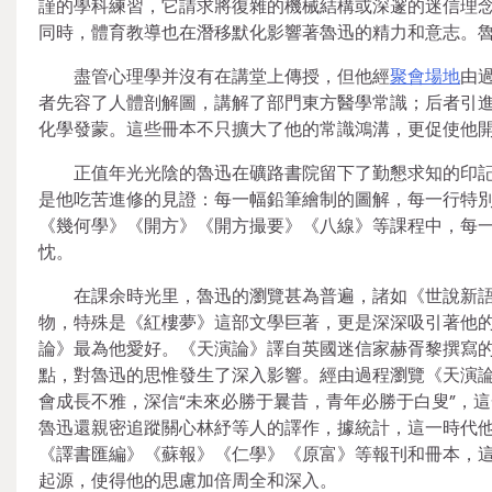
謹的學科練習，它請求將復雜的機械結構或深邃的迷信理
同時，體育教導也在潛移默化影響著魯迅的精力和意志。
盡管心理學并沒有在講堂上傳授，但他經
聚會場地
由
者先容了人體剖解圖，講解了部門東方醫學常識；后者引
化學發蒙。這些冊本不只擴大了他的常識鴻溝，更促使他
正值年光光陰的魯迅在礦路書院留下了勤懇求知的印
是他吃苦進修的見證：每一幅鉛筆繪制的圖解，每一行特
《幾何學》《開方》《開方撮要》《八線》等課程中，每
忱。
在課余時光里，魯迅的瀏覽甚為普遍，諸如《世說新
物，特殊是《紅樓夢》這部文學巨著，更是深深吸引著他
論》最為他愛好。《天演論》譯自英國迷信家赫胥黎撰寫的
點，對魯迅的思惟發生了深入影響。經由過程瀏覽《天演
會成長不雅，深信“未來必勝于曩昔，青年必勝于白叟”，
魯迅還親密追蹤關心林紓等人的譯作，據統計，這一時代
《譯書匯編》《蘇報》《仁學》《原富》等報刊和冊本，
起源，使得他的思慮加倍周全和深入。