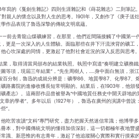
98年寫的《戛劍生雜記》四則生涯雜記和《蒔花雜志》二則筆記
了對親人的懷念以及對人生的思考。1901年，又創作了《庚子送
文學作品表現了魯迅深摯的傳統文明底蘊。
旅途——前去青龍山煤礦練習，在那里，他們近間隔接觸了中國第一
況，更是一次深入的人生體驗。面臨那些在井下汗流浹背的礦工
了他心坎深處的同情，更激起了他對社會近況的深入反思與思考
院結業，取得清當局頒布的結業執照。執照中寫道“奏明建立礦務
圖等項，現屆三年結業”，“先生周樹人，……身中面白無須，浙
百分制，魯迅的成就分辨是：礦學86、地質學87、化學87、
在礦路書院的進修收獲長短常明顯的。結業后，在1903年，他頒
國礦產志》。這兩部作品曾被譽為“中國地質任務史中開天辟地的
文章的學者”。多年以后（1927年），魯迅在廣州的演講中曾說：
些”。
他吃苦攻讀“文科”專門研究，盡力把握天然迷信常識；他博學多
典冊本，對中國傳統文明的懂得加倍深刻，這一切都極年夜地豐
新常識、新思惟的有志青年，激起了他追蹤關心實際和實行摸索