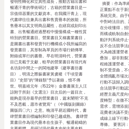
發明性轉化和立異性成長，推動古籍出書和
摘要：作為準繩
暢通汗青的學術研討，古籍的營業書目是一
正重點不在于新
宗值得器重的文獻資本。在我國汗青上，現
系統完美。由于
代書肆往往兼具出書和售賣冊本的效能，所
中對峙法目的、
售冊本以其文明商品屬性，在繕寫或刻印出
在分歧懂得，招
書、出售暢通經過歷程中慢慢構成一種性質
而構成軌制自創
特別的營業書目。營業書目又稱書業書目，
動評判系統停止
是圖書出書和發賣刊行機構或小我所編寫的
反不合法競爭法
發賣書目，其形制為單頁的市場行銷傳單、
大為維護運營者
附錄或單行的書冊。早在明清時代，營業書
疊加，卻非割裂
目已見載于文獻，較早的營業書目有現代有
程維護運營者、
名坊刻中間之一的閩地建寧《建寧書坊書
制不受歪曲，不
目》，明清之際躲書家黃虞稷《千頃堂書
全體搗亂市場次
目》“史部”的“簿錄類”予以著錄，惜不傳
行動不該歸入調
世。明嘉靖元年（1522年）金臺書展主人汪
合法競爭行動認
諒附于所刻《文選注》目次后的一篇目次，
經歷主義尺度向
能夠是現存最早的營業書目，篇末闡明“不克
度轉型；在微不
不及悉載，愿市者覽焉”（《中國版刻圖錄》
需求，需增添規
圖版四〇六）之意。晚清平易近國時代，書
花費者決議不受
肆營業書目標編制和印發已趨成熟。 書肆營
成線上線下行動一
業書目作為現代冊本在生孩子、暢通範疇的
專條。 要害詞
主要載體，是研討現代冊本史的主要史料，