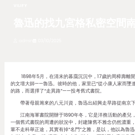
VILIFY
魯迅的找九宮格私密空間南
admin
03/10/2025
1898年5月，在清末的暮靄沉沉中，17歲的周樟壽
的文壇大師——魯迅。彼時的他，家里已“從小康人家而墜
的路，而選擇了“走異路”——投考舊式書院。
帶著母親籌來的八元川資，魯迅出紹興走旱路從南京
江南海軍書院開辦于1890年冬，它是洋務活動的產
一個舊式書院的周遭的狀況中，封建陳舊不雅念仍然濃重
輩不走科舉正途，其實有掉“名門”之雅，是以，他以為魯迅