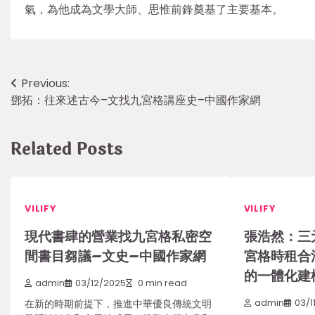
氣，為他成為文學大師、思惟前鋒奠基了主要基本。
Post
Previous:
鄧拓：往來述古今–文找九宮格講座史–中國作家網
navigation
Related Posts
VILIFY
VILIFY
現代書肆的營業找九宮格私密空
張浩然：三
間書目芻議–文史–中國作家網
宮格時租合
的一體化建
admin
03/12/2025
0 min read
在新的時期前提下，推進中華優良傳統文明
admin
03/1