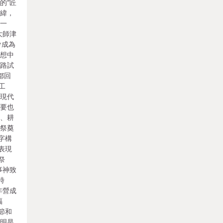
的“匠
九緯，
朝一
大師津
會成為
幻想中
一路試
都回
工
國現代
主要也
植、耕
辦祭奠
字構
表現
祭
事神致
時
年營成
福
節和
文明是