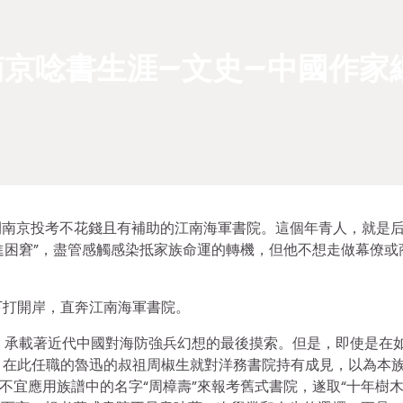
京唸書生涯–文史–中國作家
離開南京投考不花錢且有補助的江南海軍書院。這個年青人，就是
進困窘”，盡管感觸感染抵家族命運的轉機，但他不想走做幕僚或
下打開岸，直奔江南海軍書院。
兒，承載著近代中國對海防強兵幻想的最後摸索。但是，即使是在
，在此任職的魯迅的叔祖周椒生就對洋務書院持有成見，以為本
不宜應用族譜中的名字“周樟壽”來報考舊式書院，遂取“十年樹