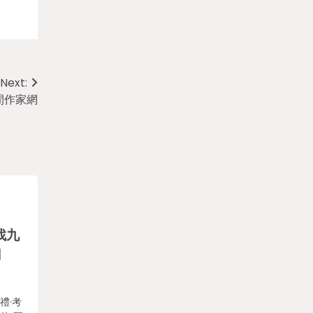
Next:
間作家網
找九
網
禮·考