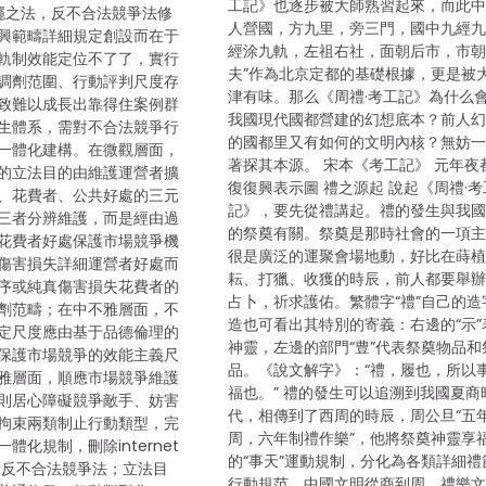
工記》也逐步被大師熟習起來，而此中
之法，反不合法競爭法修
人營國，方九里，旁三門，國中九經
興範疇詳細規定創設而在于
經涂九軌，左祖右社，面朝后市，市
軌制效能定位不了了，實行
夫”作為北京定都的基礎根據，更是被
調劑范圍、行動評判尺度存
津有味。那么《周禮·考工記》為什么
致難以成長出靠得住案例群
我國現代國都營建的幻想底本？前人
生體系，需對不合法競爭行
的國都里又有如何的文明內核？無妨
一體化建構。在微觀層面，
著探其本源。 宋本《考工記》 元年夜
的立法目的由維護運營者擴
復復興表示圖 禮之源起 說起《周禮·考
、花費者、公共好處的三元
記》，要先從禮講起。禮的發生與我
三者分辨維護，而是經由過
的祭奠有關。祭奠是那時社會的一項
花費者好處保護市場競爭機
很是廣泛的運聚會場地動，好比在蒔
傷害損失詳細運營者好處而
耘、打獵、收獲的時辰，前人都要舉
序或純真傷害損失花費者的
占卜，祈求護佑。繁體字“禮”自己的造
劑范疇；在中不雅層面，不
造也可看出其特別的寄義：右邊的“示”
定尺度應由基于品德倫理的
神靈，左邊的部門“豊”代表祭奠物品和
保護市場競爭的效能主義尺
品。《說文解字》：“禮，履也，所以
雅層面，順應市場競爭維護
福也。” 禮的發生可以追溯到我國夏商
則居心障礙競爭敵手、妨害
代，相傳到了西周的時辰，周公旦“五
拘束兩類制止行動類型，完
周，六年制禮作樂”，他將祭奠神靈享
體化規制，刪除internet
的“事天”運動規制，分化為各類詳細禮
：反不合法競爭法；立法目
行動規范，中國文明從商到周，禮樂