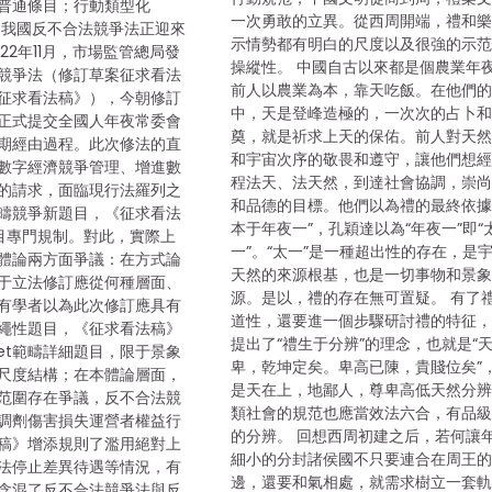
普通條目；行動類型化
一次勇敢的立異。從西周開端，禮和
 我國反不合法競爭法正迎來
示情勢都有明白的尺度以及很強的示
22年11月，市場監管總局發
操縱性。 中國自古以來都是個農業年
競爭法（修訂草案征求看法
前人以農業為本，靠天吃飯。在他們
征求看法稿》），今朝修訂
中，天是登峰造極的，一次次的占卜
正式提交全國人年夜常委會
奠，就是祈求上天的保佑。前人對天
期經由過程。此次修法的直
和宇宙次序的敬畏和遵守，讓他們想
數字經濟競爭管理、增進數
程法天、法天然，到達社會協調，崇
的請求，面臨現行法羅列之
和品德的目標。他們以為禮的最終依據
et範疇競爭新題目，《征求看法
本于年夜一”，孔穎達以為“年夜一”即“
目專門規制。對此，實際上
一”。“太一”是一種超出性的存在，是
體論兩方面爭議：在方式論
天然的來源根基，也是一切事物和景
于立法修訂應從何種層面、
源。是以，禮的存在無可置疑。 有了
有學者以為此次修訂應具有
道性，還要進一個步驟研討禮的特征
繩性題目，《征求看法稿》
提出了“禮生于分辨”的理念，也就是“
rnet範疇詳細題目，限于景象
卑，乾坤定矣。卑高已陳，貴賤位矣”
尺度結構；在本體論層面，
是天在上，地鄙人，尊卑高低天然分
范圍存在爭議，反不合法競
類社會的規范也應當效法六合，有品
調劑傷害損失運營者權益行
的分辨。 回想西周初建之后，若何讓
稿》增添規則了濫用絕對上
細小的分封諸侯國不只要連合在周王
法停止差異待遇等情況，有
邊，還要和氣相處，就需求樹立一套
含混了反不合法競爭法與反