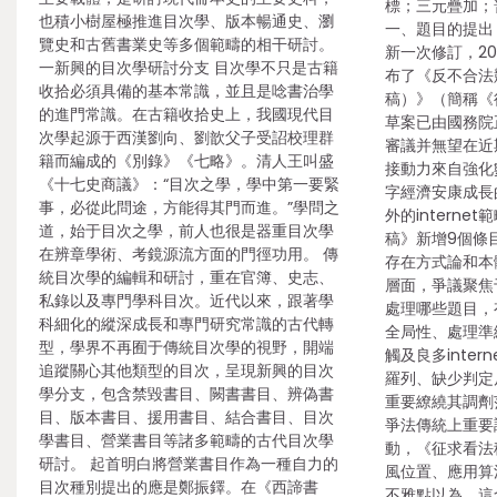
標；三元疊加；
也積小樹屋極推進目次學、版本暢通史、瀏
一、題目的提出
覽史和古舊書業史等多個範疇的相干研討。
新一次修訂，20
一新興的目次學研討分支 目次學不只是古籍
布了《反不合法
收拾必須具備的基本常識，並且是唸書治學
稿）》（簡稱《
的進門常識。在古籍收拾史上，我國現代目
草案已由國務院
次學起源于西漢劉向、劉歆父子受詔校理群
審議并無望在近
籍而編成的《別錄》《七略》。清人王叫盛
接動力來自強化
《十七史商議》：“目次之學，學中第一要緊
字經濟安康成長
事，必從此問途，方能得其門而進。”學問之
外的intern
道，始于目次之學，前人也很是器重目次學
稿》新增9個條
在辨章學術、考鏡源流方面的門徑功用。 傳
存在方式論和本
統目次學的編輯和研討，重在官簿、史志、
層面，爭議聚焦
私錄以及專門學科目次。近代以來，跟著學
處理哪些題目，
科細化的縱深成長和專門研究常識的古代轉
全局性、處理準
型，學界不再囿于傳統目次學的視野，開端
觸及良多inte
追蹤關心其他類型的目次，呈現新興的目次
羅列、缺少判定
學分支，包含禁毀書目、闕書書目、辨偽書
重要繚繞其調劑
目、版本書目、援用書目、結合書目、目次
爭法傳統上重要
學書目、營業書目等諸多範疇的古代目次學
動，《征求看法
研討。 起首明白將營業書目作為一種自力的
風位置、應用算
目次種別提出的應是鄭振鐸。在《西諦書
不雅點以為，這