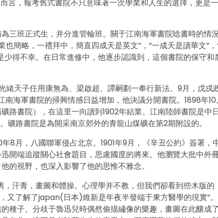
魯迅而言，報考舊式書院不只意味著一次學業和人生的選擇，更是
補為三班正式生，并分進管輪班。關于江南海軍書院唸書時的情
業也簡略，一禮拜中，簡直四成天是英文”，“一成天是讀華文”，
是少得不幸。在日常進修中，他逐步認識到，這個書院的保守和
光緒天子任用康無為、梁啟超、譚嗣劃一奉行新法。9月，戊戌
江南海軍書院的掃興情感日益增加，他決議分開書院。1898年10
礦路書院），在這里一向讀到1902年結業。江南陸師書院是中
期。礦路書院是為開采南京郊外的青龍山煤礦在第2期附設的。
0年8月，八國聯軍侵占北京。1901年9月，《辛丑公約》簽署，
魯迅開端追蹤關心社會題目，思慮國度的將來。他瀏覽大批中外
了他的視野，也深入影響了他的思惟不雅念。
輿，汗青，畫圖和體操。心理學并不教，但我們卻看到些木版的
又了解了japan(日本)維新是年夜半發端于東方醫學的現實”
信的種子。分歧于魯迅兒時偶然偷描繡像的樂趣，畫圖在此釀成