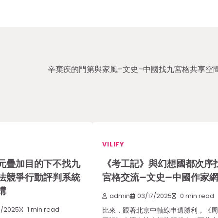
辛棄疾的門第與家風–文史–中國找九宮格共享空
VILIFY
元疊加目的下不找九
《考工記》與幻想國都次序
法競爭行動評判系統
宮格交流–文史–中國作家
構
admin
03/17/2025
0 min read
1/2025
1 min read
比來，跟著北京中軸線申遺勝利，《周