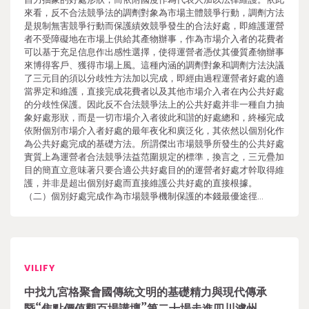
來看，反不合法競爭法的調劑對象為市場主體競爭行動，調劑方法
是規制無害競爭行動而保護績效競爭發生的合法好處，即維護運營
者不受障礙地在市場上供給其產物辦事，作為市場介入者的花費者
可以基于充足信息作出感性選擇，使得運營者憑仗其優質產物辦事
來博得客戶、獲得市場上風。這種內涵的調劑對象和調劑方法決議
了三元目的須以分歧性方法加以完成，即經由過程運營者好處的適
當界定和維護，直接完成花費者以及其他市場介入者在內公共好處
的分歧性保護。因此反不合法競爭法上的公共好處并非一種自力抽
象好處形狀，而是一切市場介入者彼此和諧的好處總和，終極完成
依附個別市場介入者好處的最年夜化和廣泛化，其依然以個別化作
為公共好處完成的基礎方法。所謂傑出市場競爭所發生的公共好處
實質上為運營者合法競爭法益范圍規定的標準，換言之，三元疊加
目的簡直立意味著只要合適公共好處目的的運營者好處才幹取得維
護，并非是超出個別好處而直接維護公共好處的直接根據。
（二）個別好處完成作為市場競爭機制保護的本錢最優途徑…
VILIFY
中找九宮格聚會國傳統文明的基礎精力與現代傳承
暨“焦點價值觀百場講壇”第二十場走進四川瀘州