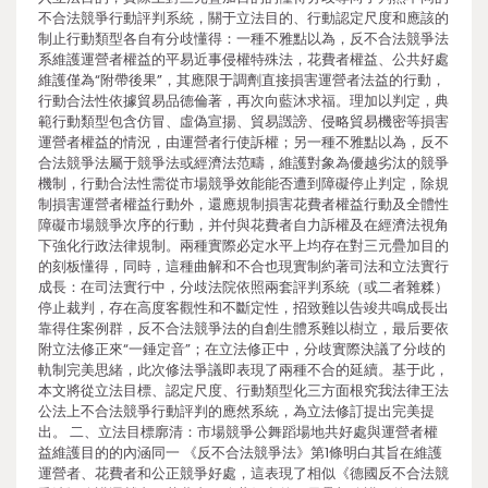
不合法競爭行動評判系統，關于立法目的、行動認定尺度和應該的
制止行動類型各自有分歧懂得：一種不雅點以為，反不合法競爭法
系維護運營者權益的平易近事侵權特殊法，花費者權益、公共好處
維護僅為“附帶後果”，其應限于調劑直接損害運營者法益的行動，
行動合法性依據貿易品德倫著，再次向藍沐求福。理加以判定，典
範行動類型包含仿冒、虛偽宣揚、貿易譭謗、侵略貿易機密等損害
運營者權益的情況，由運營者行使訴權；另一種不雅點以為，反不
合法競爭法屬于競爭法或經濟法范疇，維護對象為優越劣汰的競爭
機制，行動合法性需從市場競爭效能能否遭到障礙停止判定，除規
制損害運營者權益行動外，還應規制損害花費者權益行動及全體性
障礙市場競爭次序的行動，并付與花費者自力訴權及在經濟法視角
下強化行政法律規制。兩種實際必定水平上均存在對三元疊加目的
的刻板懂得，同時，這種曲解和不合也現實制約著司法和立法實行
成長：在司法實行中，分歧法院依照兩套評判系統（或二者雜糅）
停止裁判，存在高度客觀性和不斷定性，招致難以告竣共鳴成長出
靠得住案例群，反不合法競爭法的自創生體系難以樹立，最后要依
附立法修正來“一錘定音”；在立法修正中，分歧實際決議了分歧的
軌制完美思緒，此次修法爭議即表現了兩種不合的延續。基于此，
本文將從立法目標、認定尺度、行動類型化三方面根究我法律王法
公法上不合法競爭行動評判的應然系統，為立法修訂提出完美提
出。 二、立法目標廓清：市場競爭公舞蹈場地共好處與運營者權
益維護目的的內涵同一 《反不合法競爭法》第1條明白其旨在維護
運營者、花費者和公正競爭好處，這表現了相似《德國反不合法競