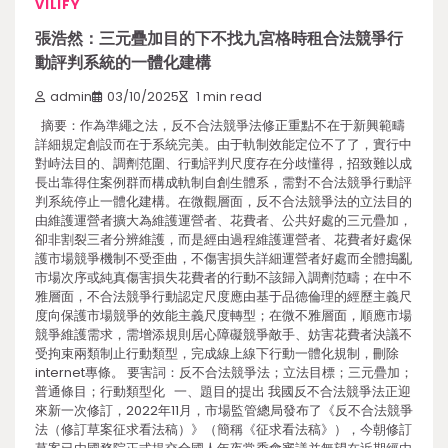
VILIFY
張浩然：三元疊加目的下不找九宮格時租合法競爭行
動評判系統的一體化建構
admin
03/10/2025
1 min read
摘要：作為準繩之法，反不合法競爭法修正重點不在于新興範疇
詳細規定創設而在于系統完美。由于軌制效能定位不了了，實行中
對峙法目的、調劑范圍、行動評判尺度存在分歧懂得，招致難以成
長出靠得住案例群而構成軌制自創生體系，需對不合法競爭行動評
判系統停止一體化建構。在微觀層面，反不合法競爭法的立法目的
由維護運營者擴大為維護運營者、花費者、公共好處的三元疊加，
卻非割裂三者分辨維護，而是經由過程維護運營者、花費者好處保
護市場競爭機制不受歪曲，不傷害損失詳細運營者好處而全體搗亂
市場次序或純真傷害損失花費者的行動不該歸入調劑范疇；在中不
雅層面，不合法競爭行動認定尺度應由基于品德倫理的經歷主義尺
度向保護市場競爭的效能主義尺度轉型；在微不雅層面，順應市場
競爭維護需求，需增添規則居心障礙競爭敵手、妨害花費者決議不
受拘束兩類制止行動類型，完成線上線下行動一體化規制，刪除
internet專條。 要害詞：反不合法競爭法；立法目標；三元疊加；
普通條目；行動類型化 一、題目的提出 我國反不合法競爭法正迎
來新一次修訂，2022年11月，市場監管總局發布了《反不合法競爭
法（修訂草案征求看法稿）》（簡稱《征求看法稿》），今朝修訂