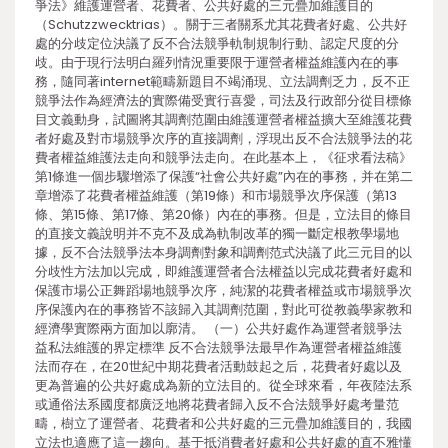
爭法》維護運營者、花費者、公共好處的三元疊加維護目的
（Schutzzwecktrias）。關于三者關系尤其花費者好處、公共好
處的分歧定位決議了反不合法競爭軌制規制行動、認定尺度的分
歧。由于現行法明白羅列情況重要限于運營者權益維護內在的事
務，隨同著internet範疇新題目不竭涌現、立法調劑乏力，反不正
競爭法作為經濟法的實際備受實行喜愛，司法及行政部分從目標條
目文義動身，試圖將其調劑范圍由維護運營者權益擴大至維護花費
者好處及對市場競爭次序的直接調劑，浮現出反不合法競爭法的花
費者權益維護法走向和競爭法走向。在此基本上，《征求看法稿》
第1條進一個步驟增添了保護“社會公共好處”內在的事務，并在第二
章增添了花費者權益維護（第19條）和市場競爭次序保護（第13
條、第15條、第17條、第20條）內在的事務。但是，立法目的條目
的直接文義說明并不克不及成為軌制改革的獨一斷定根教學場地
據，反不合法競爭法本身調劑對象和調劑范式決議了此三元目的以
分歧性方法加以完成，即維護運營者合法權益以完成花費者好處和
保護市場公正舞蹈場地競爭次序，純潔的花費者權益或市場競爭次
序保護內在的事務皆不該歸入其調劑范圍，對此可從教義學家教和
經濟學實際兩方面加以廓清。 （一）公共好處作為運營者競爭法
益私法維護的界定標準 反不合法競爭法最早作為運營者權益維護
法而存在，在20世紀中期花費者活動鼓起之后，花費者好處以及
更為普遍的公共好處成為新的立法目的。從全球來看，年夜陸法系
或通俗法系國度都廣泛地將花費者歸入反不合法競爭好處考量范
疇，樹立了運營者、花費者和公共好處的三元疊加維護目的，我國
立法也適應了這一趨向。基于抵消費者好處和公共好處的直不雅懂