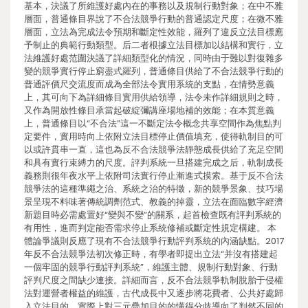
基本，決議了所維護好處內在的事務以及規制行動對象；在中不雅
層面，普通條目界說了不合法競爭行動的普通認定尺度；在微不雅
層面，立法為完成法令預期和斷定性效能，羅列了違反立法目標應
予制止的典範行動類型。后二者根據立法目標加以結構和實行，立
法維護好處范圍決議了詳細類型化的情況，同時由于難以對復雜多
變的競爭實行停止窮盡式羅列，普通條目供給了不合法競爭行動的
普通評價尺交流度而成為全部法令實用系統的支點，在情勢意義
上，其可向下為詳細條目實用供給領導，法令未作詳細規則之時，
又作為開放性條目承當起破綻彌講座場地補的效能；在本質意義
上，普通條目以“不合法”這一不斷定法令概念共享空間作為焦點判
定要件，實用時向上依附立法目標停止價值填充，使得軌制目的可
以或許貫串一直，這也為反不合法競爭法靜態成長供給了充足空間
和具有實行束縛力的尺度。評判系統一旦搭建完成之后，軌制成長
義務則很年夜水平上依附司法實行停止漸進式摸索。基于反不合法
競爭法的這種準繩之治、系統之治的特徵，新的競爭景象、技巧場
景呈現不料味著傳統調劑范式、教義的掉靈，立法在面臨數字經濟
新題目時必需處置好“變與不變”的關系，起首檢查既有評判系統的
有用性，進而判定能否需求停止系統修補或斷定性規定構建。 本
體論爭議則反應了現有不合法競爭行動評判系統的內涵缺點。2017
年反不合法競爭法初次修正時，有學者即提出立法“并沒有搭建起
一個牢固的競爭行動評判系統”，維護主體、規制行動對象、行動
評判尺度之間缺少連接。詳細而言，反不合法競爭軌制脫胎于侵權
法對運營者權益的維護，古代成長中又逐步將花費者、公共好處歸
入立法目的，實際上對三元疊加目的的懂得分歧導向了判然不同的