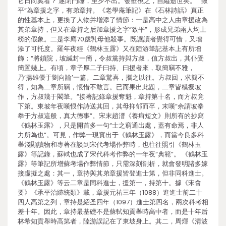
它日尚奚看？’遂閉門睡，至夕不出。發壁視之，自縊逝世矣。”“致
平”為章援之字，有弟章持。《老學庵筆記》在《石林詩話》真正
的性基本上，更換了人物并增添了情節：一是高中之人由章援改為
其弟章持，但又在章持之后加章援之字“致平”，形成兄弟兩人均上
榜的假象。二是李廌70歲乳母他殺事。既讓讀者覺得可惜，又增
添了可托度。羅年夜經《鶴林玉露》又在陸游筆記基本上有所增
飾：“將鎖院，坡緘封一簡，令叔黨持與方叔，值方叔出，其仆受
簡置幾上。有頃，章子厚二子曰持、曰援者來，取簡竊不雅，
乃‘揚雄優于劉向論’一篇。二章驚喜，攜之以往。方叔回，求簡不
得，知為二章所竊，悵惜不敢言。已而果出此題，二章皆模擬坡
作，方叔幾于閣筆。”接著記錄章援奪魁，章持第十名，而方叔竟
下第。東坡年夜嘆恨作詩送其回，其母抑郁而卒，末嘆“余謂坡拳
拳于方叔這般，真大德事”。宋末趙溍《養疴短文》則所有的抄寫
《鶴林玉露》，只是開首多一句“士之窮通出處，蓋有命焉，非人
力所為也”。可見，作弊一現實出于《鶴林玉露》，而當今良多科
舉淺顯讀物和專著在談到宋代考場作弊時，也往往照引《鶴林玉
露》等記錄，蘇軾也成了宋代科考作弊的一年夜“典範”。 《鶴林玉
露》等筆記所增蘇考場作弊情節，只需深刻剖析，就會發明諸多嫁
接虛擬之處：其一，章持與其弟章援皆登進士第，但非同科進士。
《鶴林玉露》等云二章是同科進士，援第一，持第十。據《宋會
要》《承平治跡統類》載，章援元祐三年（1088）進進士前二十
四人高第之列，章持是紹圣四年（1097）進士第四名，兩次科考相
差十年。因此，章持最基礎不是蘇軾知貢舉時高中者，而是十年后
林希知貢舉時高第者，陸游誤記在了東坡身上。其二，周煇《清波