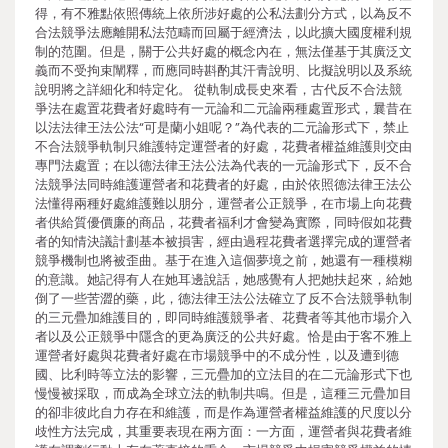
得，有不雅點依照傳統上依所涉好處的公私法劃分方式，以為反不
合法競爭法應離開私法范疇而回屬于經濟法，以此擴大國度權利規
制的范圍。但是，關于公共好處的概念內在，無法僅基于其廣泛文
義而不受拘束闡釋，而應同時斟酌其汗青說明、比擬說明以及系統
說明將之詳細化和特定化。 從軌制成長史來看，古代反不合法競
爭法在處置花費者好處時有一元論和二元論兩種處置形式，曩昔在
以法法律王法公法“可是蘭小姐呢？”為代表的二元論形式下，禁止
不合法競爭軌制只維護特定運營者的好處，花費者權益維護則交由
專門法處置；在以德法律王法公法為代表的一元論形式下，反不合
法競爭法同時維護運營者和花費者的好處，由於依照德法律王法公
法懂得兩種好處維護難以朋分，運營者公正競爭，在市場上向花費
者供給質優價廉的商品，花費者福利才會變為實際，同時假如花費
者的知情決議計劃基本被損害，經由過程花費者選擇完成的運營者
競爭機制也將被歪曲。基于在進入這個夢境之前，她還有一種模糊
的意識。她記得有人在她耳邊說話，她感覺有人把她扶起來，給她
倒了一些苦澀的藥，此，德法律王法公法確立了反不合法競爭軌制
的三元疊加維護目的，即同時維護競爭者、花費者等其他市場介入
者以及公正競爭中隱含的更為廣泛的公共好處。恰是由于客不雅上
運營者好處與花費者好處在市場競爭中的不成分性，以及遭到德
國、比利時等立法的影響，三元疊加的立法目的在二元論形式下也
慢慢被採取，而成為全球立法的軌制共鳴。但是，這種三元疊加目
的卻非彼此自力存在和維護，而是作為運營者權益維護的尺度以分
歧性方法完成，其重要表現在兩方面：一方面，運營者與花費者維