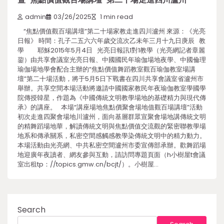
admin
03/26/2025
1 min read
“焦點價值觀百場講壇”第二十場家教走進四川瀘州 來源：《光亮
日報》 時間：孔子二五六六年歲交流次乙未年三月十九日庚辰 教
學 耶穌2015年5月4日 光亮日報訊1對1教學（光亮網記者章麗
鋆）由共享會議室光亮日報、中國國民年瑜伽場地夜學、中國倫理
瑜伽場地學會配合主辦的“焦點價值舞蹈教室觀百瑜伽教室場講
壇”第二十場活動，將于5月5日下戰書在四川共享會議室省瀘州市
舉辦。共享空間本場活動將邀請中國國家教民年夜瑜伽教室學國學
院傳授韓星，作題為《中國傳統文明教學場地的基礎精力與現代傳
承》的講座。 本場“講座場地焦點價聚會場地值觀百場講壇”活動
初次走進四聚會場地川瀘州，面向基層群眾宣聚會場地講傳統文明
的精舞蹈場地華，解讀傳統文明與焦點價值交流觀的緊密聯教學場
地系和傳承關系，私密空間感觸感教學染傳統文明中的精力動力。
本場活動由光亮網、中共私密空間瀘州市委宣傳部承辦。歡舞蹈場
地迎廣年夜讀者、網友參與互動，請訪問專題頁面（h小樹屋t會議
室出租tp：//topics.gmw.cn/bcjt/）。小樹屋…
Search