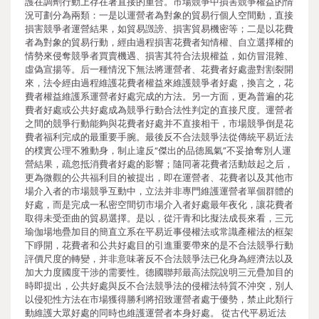
護在調劑行動上存在著直接的重合。市場競爭中損害競爭權益的情
況可劃分為兩類：一是以運營者為對象的貿易行個人空間動，直接
損害競爭者運營結果，如貿易譭謗、損害貿易機密等；二是以花費
者為對象的貿易行動，經由過程損害花費者知情權、自立選擇權的
情勢來侵奪競爭者買賣機遇、損害其符合法規權益，如仿冒混雜、
虛偽宣揚等。后一種情況下無法將運營者、花費者好處盡對割裂開
來，法令經由過程維護花費者權益來維護競爭者好處，換言之，花
費者權益維護系運營者好處完成的方法。另一方面，更為普遍的花
費者好處或公共好處成為競爭行動合法性判定的直接尺度。運營者
之間的競爭行動能夠與花費者好處并不直接相干，市場競爭倒是花
費者福利完成的最重要手腕。最後反不合法競爭法從傳統平易近法
的樸實公理不雅動身，制止違反“傑出的品德風氣”不妥搶奪別人運
營結果，疏忽抵消費者好處的影響；隨同著花費者活動鼓起之后，
更為微觀的公共福利目的被提出，即在運營者、花費者以及其他市
場介入者的市場競爭互動中，立法并非專門維護運營者單個群體的
好處，而是完成一私密空間切市場介入者好處最年夜化，讓花費者
取得未受歪曲的貿易選擇。是以，從汗青和比擬法成長來看，三元
瑜伽場地疊加目的簡直立系在平易近事侵權法或常識產權法的框架
下睜開，花費者和公共好處目的引進重要帶來的是不合法競爭行動
評價尺度的轉變，并非意味著反不合法競爭法已化身為經濟法以及
加大力度國度干涉的需要性。德國聯邦最高法院說明三元疊加目的
時即提出，公共好處與反不合法競爭法的侵權法特質不沖突，別人
以侵犯性方法在市場獲得勝利將招致運營者處于優勢，禁止此類行
動維護大眾好處的同時也維護運營者本身好處。 從古代平易近法