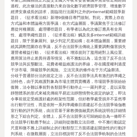
草案已由國務院正式提交全國人年夜常委會審議并無望在近期經由
過程。此次修法的直接動力來自強化數字經濟競爭管理、增進數字
經濟安康成長的請求，面臨現行法羅列之外的internet範疇競爭新
題目，《征求看法稿》新增9個條目專門規制。對此，實際上存在
方式論和本體論兩方面爭議：在方式論層面，爭議聚焦于立法修訂
應從何種層面、處理哪些題目，有學者以為此次修訂應具有全局
性、處理準繩性題目，《征求看法稿》觸及良多internet範疇詳細
題目，限于景象羅列、缺少判定尺度結構；在本體論層面，重要繚
繞其調劑范圍存在爭議，反不合法競爭法傳統上重要調劑傷害損失
運營者權益行動，《征求看法稿》增添規則了濫用絕對上風位置、
應用算法停止差異待遇等情況，有不雅點以為，這含混了反不合法
競爭法與反壟斷法、花費者權益維護法的界線，存在國度權利過度
干涉市場、障礙競爭的風險。 立法完美的條件在于方式論廓清。
分歧于普通部分法的規定之治，反不合法競爭法具有激烈的準繩之
治特色，由于其維護對象為市場主體買賣機遇，市場競爭形狀紛紛
復雜，法令難以事前對各類競爭行動停止一一羅列界定，是以采取
靜態體系的形式來補充傳統平易近法靜態情勢化規定的缺乏，即法
令事前規定受維護好處的框架性范圍，但好教學處受損并不妥然導
出行動守法性，而是依附一系列準繩條目搭建起不合法競爭瑜伽教
室行動的評判系統，由法官基于家教價值融貫的系統說明在詳細情
形之下綜合判定。全體上，反不合法競爭法可歸納綜合為一條即不
合法競爭行動應予制止，詳細則從微觀立法目標、中不雅行動認定
尺度和微不雅上詳細制止的行動類型三方面搭建起開放性的行動評
判系統：在微觀層面，立法目標說明了反不合法競爭軌制的合法性