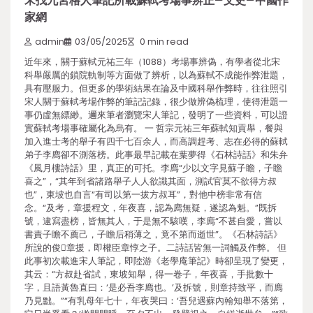
宋找九宮格人筆記所載蘇軾考場事辨正–文史–中國作
家網
admin
03/05/2025
0 min read
近年來，關于蘇軾元祐三年（1088）考場事辨偽，有學者從北宋
科舉嚴厲的鎖院軌制等方面做了辨析，以為蘇軾不成能作弊泄題，
具有壓服力。但更多的學術結果在論及中國科舉作弊時，往往照引
宋人關于蘇軾考場作弊的筆記記錄，很少做辨偽梳理，使得泄題一
事仍虛無縹緲。邇來筆者瀏覽宋人筆記，發明了一些資料，可以證
實蘇軾考場事確屬化為烏有。 一 哲宗元祐三年蘇軾知貢舉，餐與
加入進士考的舉子有四千七百余人，而高調趕考、志在必得的蘇軾
弟子李廌卻不測落榜。此事最早記載在葉夢得《石林詩話》和朱弁
《風月樓詩話》里，真正的可托。李廌“少以文字見蘇子瞻，子瞻
喜之”，“其年到省諸路舉子人人欲識其面，測試官莫不欲得方叔
也”，東坡也自言“有司以第一拔方叔耳”，對他中榜非常有信
念。“及考，章援程文，年夜喜，認為廌無疑，遂認為魁。”既拆
號，逮寫盡榜，皆無其人，于是無不駭嘆，李廌“不甚自愛，嘗以
書責子瞻不薦己，子瞻后稍薄之，竟不第而逝世”。《石林詩話》
所說的俊章援，即權臣章惇之子。二詩話皆無一詞觸及作弊。 但
此事初次載進宋人筆記，即陸游《老學庵筆記》時卻呈現了變更，
其云：“方叔赴省試，東坡知舉，得一卷子，年夜喜，手批數十
字，且語黃魯直曰：‘是必吾李廌也。’及拆號，則章持致平，而廌
乃見黜。”“有乳母年七十，年夜哭曰：‘吾兒遇蘇內翰知舉不落第，