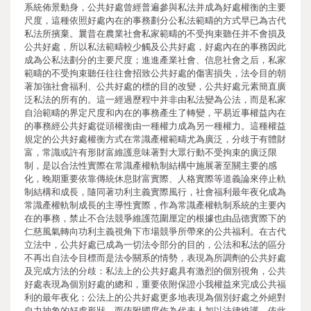
系統佈景動身，公共好處曾經普遍參與私法并成為好處權衡的主要
尺度，這種依照好處內在的事務劃分公私法範疇的方式早已為古代
私法所擯棄。曩昔在農業社會私家範疇的不受拘束聽任并不會損及
公共好處，所以私法範疇較少觸及公共好處，好處內在的事務因此
成為公私法劃分的主要尺度；進進產業社會、信息社會之后，私家
範疇的不受拘束聽任往往會招致公共好處的傷害損失，法令目的朝
著加強社會福利、公共好處的標的目的改變，公共好處元素簡直廣
泛私法的所有的。這一經過歷程中并非由私法變為公法，而是私家
自治範疇的界定尺度和內在的事務產生了轉變，平易近事權益內在
的事務經公共好處從頭權衡由一種權力成為另一種權力。這種權益
規定的公共好處權衡方式在常識產權範疇尤為廣泛，分歧于有體財
富，常識或許有形財富維護意味著對大眾行動不受拘束的廣泛限
制，是以合法性實際在常識產權軌制結構中施展著至關主要的感
化，晚期重要依靠傳統休息財富實際、人格實際等道義論來停止軌
制結構和成長，隨同著功利主義實際風行，社會福利最年夜化成為
常識產權軌制成長的主導性實際，作為常識產權軌制系統的主要內
在的事務，禁止不合法競爭維護范圍厘定的根據也由品德實際下的
仁慈風氣轉向功利主義視角下市場競爭所帶來的公共福利。在古代
立法中，公共好處已成為一切法令部分的目的，公法和私法的區分
不再出自法令目標而是法令關系的情勢，表現為所調劑的公共好處
及完成方法的分歧：私法上的公共好處具有激烈的個別視角，公共
好處表現為個別好處的總和，重要依附保證小我權益來完成公共福
利的最年夜化；公法上的公共好處更多地表現為個別好處之外絕對
自力抽象的好處形狀，而依附國度作為代表人加以法律維護。依此