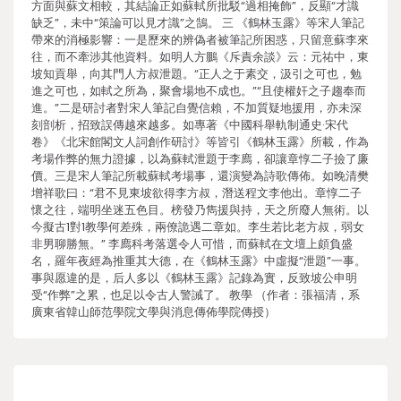
方面與蘇文相較，其結論正如蘇軾所批駁“過相掩飾”，反顯“才識
缺乏”，未中“策論可以見才識”之鵠。 三 《鶴林玉露》等宋人筆記
帶來的消極影響：一是歷來的辨偽者被筆記所困惑，只留意蘇李來
往，而不牽涉其他資料。如明人方鵬《斥責余談》云：元祐中，東
坡知貢舉，向其門人方叔泄題。“正人之于素交，汲引之可也，勉
進之可也，如軾之所為，聚會場地不成也。”“且使權奸之子趨奉而
進。”二是研討者對宋人筆記自覺信賴，不加質疑地援用，亦未深
刻剖析，招致誤傳越來越多。如專著《中國科舉軌制通史·宋代
卷》《北宋館閣文人詞創作研討》等皆引《鶴林玉露》所載，作為
考場作弊的無力證據，以為蘇軾泄題于李廌，卻讓章惇二子撿了廉
價。三是宋人筆記所載蘇軾考場事，還演變為詩歌傳佈。如晚清樊
增祥歌曰：“君不見東坡欲得李方叔，潛送程文李他出。章惇二子
懷之往，端明坐迷五色目。榜發乃雋援與持，天之所廢人無術。以
今擬古1對1教學何差殊，兩僚詭遇二章如。李生若比老方叔，弱女
非男聊勝無。” 李廌科考落選令人可惜，而蘇軾在文壇上頗負盛
名，羅年夜經為推重其大德，在《鶴林玉露》中虛擬“泄題”一事。
事與愿違的是，后人多以《鶴林玉露》記錄為實，反致坡公申明
受“作弊”之累，也足以令古人警誡了。 教學 （作者：張福清，系
廣東省韓山師范學院文學與消息傳佈學院傳授）