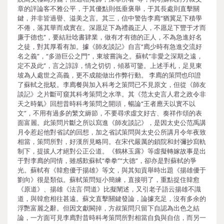
章的評論客不雅公平，于其優點則低垂褒舉，于其長處則直擊關
鍵，并非皆過譽、溢美之言。其三，信中警告李廌“猶冀足下積學
不倦，落其華而成實在。深愿足下為禮義正人，不愿足下豐于才而
廉于德也”，要結壯唸書肄業，做有才有德的正人，不為急進好名
之徒，對其厚看有加。據《師友談記》自言“廌少時有急進交流好
名之義”，“多游巨公之門”，東坡嘗誨之。蘇軾“非愛之深期之遠，
定不及此”，言之諄諄，情之切切，傾慕可鑒。上述手札，足見東
坡為人處世之高義，更不成能做出作弊行動。 李廌的策問也印證
了蘇軾之批駁。李廌餐與加入科考之策問已不見原文，但從《師友
談記》之片斷可窺其科考策問之水準。其《范太史言人君之政令非
天之時氣》回想昔時科考策問之開頭，暢論“王者應天以實不以
文”，不用有過多的繁文縟節，不要尋求虛文好古、奏祥作頌的表
面富麗。此策問片斷之所以寫進《師友談記》，是因太史公范禹講
月令惹起他對省試的回想，加之省試策問與太史公所講月令年夜致
相當，策問所對，好漢所見略同。在宋代嚴厲的鎖院和封彌抄寫軌
制下，提拔人才絕對公正公道。《鶴林玉露》等虛擬轉嫁故事是出
于對李廌的同情，雖感歎蘇軾“拳拳”“大德”，卻亦是對蘇軾的爭
光。蘇軾有《韓愈優于揚雄》等文，與其知貢舉時出題《揚雄優于
劉向》很是類似。蘇軾策問短小簡練，直接明了，重點捉住韓愈
《原道》、揚雄《法言·問道》比擬闡述，又引老子語云揚雄不識
道，與韓愈相往甚遠。蘇文直擊關鍵發論，論據充足，沒有多余的
浮艷富麗之辭。但因文獻闕掉，方叔策問只留下自認為出色之結
論，一方面可見李廌對昔時科考策問所對相當自負與自信，而另一