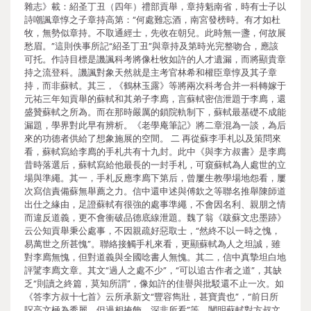
雜志》載：紹圣丁丑（四年）禮部貢舉，章持魁南省，時有士子以
詩嘲諷章惇之子章持高第：“何處難忘酒，南宮發榜時。有才如杜
牧，無勢似章持。不取通經士，先收在朝兒。此時無一盞，何故展
愁眉。”這則佚事所記“紹圣丁丑”與章持及第時光完整吻合，應該
可托。作詩目標是譏諷科考將像杜牧如許的人才遺漏，而將顯貴章
持之流登科。譏諷對象天然就是主考官林希和權臣章惇及其子章
持，而非蘇軾。其三，《鶴林玉露》等將兩次科考合并一科轉嫁于
元祐三年知貢舉的蘇軾和其弟子李廌，言蘇軾密信泄題于李廌，還
盛贊蘇軾之所為。而在那時嚴厲的鎖院軌制下，蘇軾最基礎不成能
漏題，學界對此早有辨析。《老學庵筆記》將二章混為一談，為后
來的功德者供給了想象施展的空間。 二 再從蘇李手札以及策問來
看，蘇軾寫給李廌的手札共有十九封。此中《與李方叔書》是李廌
昔時落選后，蘇軾寫給他最長的一封手札，可窺蘇軾為人處世的立
場與準繩。其一，手札反應李廌下第后，曾屢生教學場地怨看，屢
次寫信責備蘇無舉薦之力。信中還申述與傅欽之等聯名推舉陳師道
出仕之緣由，足證蘇軾有很強的處事準繩，不會因名利、親朋之情
而違反道義，更不會衝破品德底線泄題。魏了翁《跋蘇文忠墨跡》
云公知貢舉秉公處事，不因親疏好惡取士，“然終不以一時之愧，
易萬世之所甚愧”。聯絡接觸手札來看，更顯蘇軾為人之坦誠，雖
對李廌無愧，但對道義與全國唸書人無愧。其二，信中真摯坦白地
評騭李廌文章。其文“過人之處不少”，“可以追古作者之道”，其缺
乏“則讀之終篇，莫知所謂”，像如許的佳譽與批駁還不止一次。如
《答李方叔十七首》云所承新文“豐容雋壯，甚寶貴也”，“前日所
貺高文極為秀麗，但過相掩飾，深非所看”等，闡明蘇軾對方叔文