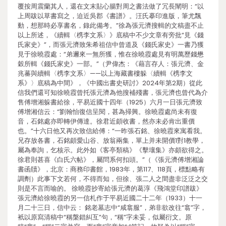
覆按周震蘭其人，還在文末貼心腸對周之書法做了冗長闡明：“以
上周跋以草書寫之，迫近吳郡《書譜》。汪氏摹印進版，筆尤飄
動，想那時必享書名，錄此備考。”徐為張元濟搜輯的文稿盡不止
以上所述，《續輯〈槜李文系〉》底稿中不少文章有旁批“見《錢
氏家史》”，而張元濟致朱希祖信中曾道及《錢氏家史》一書乃獲
見于徐曉霞處：“弟邇來一無所獲，惟在徐曉霞處見有明萬歷錢懋
穀所輯《錢氏家史》一部。”（尹偉杰：《藉言存人：張元濟、金
兆蕃與續輯〈槜李文系〉——以上海藏書樓躲〈續輯《槜李文
系》〉底稿為中間》，《中國出書史研討》2024年第2期）從此
信我們還可知徐曉霞曾托張元濟為他搜補殘書，張元濟也曾代為介
售傅增湘躲書給徐，平易近國十四年（1925）六月一日張元濟致
傅增湘信云：“劉翰怡復信呈閱，甚為掃興。徐曉霞處尚未有復
音，石銘處亦即轉伊傳達。徐君近頗收書，然亦未必肯出重價
也。”十六日他又再次致信給傅：“一昨張石銘、徐曉霞來寓看我。
兄存放各書，石銘頗愛山谷、放翁兩集，單上并未開價1對1教學，
屬為奉詢，乞核示。此外如《客亭類稿》《擊壤集》亦頗欲得之。
徐君則甚喜《白氏六帖》，屬問系何扣頭。”（《張元濟傅增湘論
書函牘》，北京：商務印書館，1983年，第117、118頁，標點略有
調劑）此事下文若何，不得而知，但徐、張二人之間盡非泛泛之交
則是不言而喻的。 徐曉霞抄寄給張元濟的葛淳《飛鴻堂印譜跋》
張元濟給徐曉霞的另一信札作于平易近國二十二年（1933）十一
月二十三日，信中云： 銘老墓志中“咸翕服”，弟非欲改往“翕”字，
衹以原寫清稿中“稱槃錯糾互”句，“稱”字未妥，似屬衍文。原