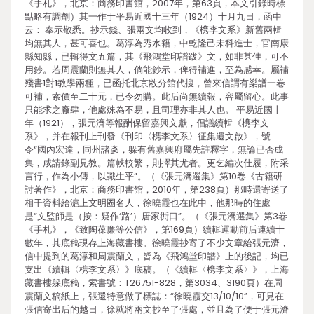
《手札》，北京：商務印書館，2007年，第63頁，本文引錄時標
點略有調劑）其一作于平易近國十三年（1924）十月九日，函中
云： 奉示敬悉。抄示錢、張兩文均收到，《槜李文系》新舊兩輯
均無其人，甚可喜也。葛淳為秀水籍，中乾隆己未科進士，官南康
縣知縣，已輯得文五篇，其《飛鴻堂印譜跋》文，如非甚佳，可不
用鈔。若周震蘭則無其人，倘能鈔示，俾得補進，至為感幸。屬補
殘書1對1教學兩種，已函托北京敝分館代搜，曾來信謂有樂譜一卷
可補，索價至二十元，已令勿購。此后尚無續報，容屬留心。此事
只能求之廠肆，他處殊為不易，且司理亦非其人也。 平易近國十
年（1921），張元濟等報酬保留嘉興文獻，倡議續輯《槜李文
系》，并在報刊上刊發《刊印〈槜李文系〉征集遺文啟》，號
令“國內宏達，同州諸彥，躲有舊嘉興府屬先註釋字，無論已否成
集，咸請錄副見教。篇帙較繁，則擇其尤者。更乞編次仕履，附采
言行，作為小傳，以識生平”。（《張元濟選集》第10卷《古籍研
討著作》，北京：商務印書館，2010年，第238頁）那時還寄送了
相干資料給滬上文明圈名人，徐曉霞也在此中，他那時的住處
是“文監師是（按：疑作‘路’）唐家衖口”。（《張元濟選集》第3卷
《手札》，《致陶葆廉等公信》，第169頁）續輯運動前后連續十
數年，其底稿現存上海藏書樓。徐曉霞抄寄了不少文章給張元濟，
信中提到的葛淳和周震蘭文，皆為《飛鴻堂印譜》上的後記，均已
支出《續輯〈槜李文系〉》底稿。（《續輯〈槜李文系〉》，上海
藏書樓躲底稿，索書號：T26751-828，第3034、3190頁）在周
震蘭文稿紙上，張還特意做了標誌：“徐曉霞交13/10/10”，可見在
張信寄出后的越日，徐就將兩文抄至了張處，並且為了便于張元濟