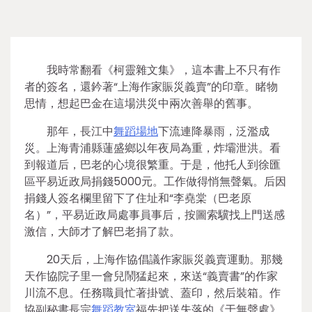
我時常翻看《柯靈雜文集》，這本書上不只有作
者的簽名，還鈐著“上海作家賑災義賣”的印章。睹物
思情，想起巴金在這場洪災中兩次善舉的舊事。
那年，長江中
舞蹈場地
下流連降暴雨，泛濫成
災。上海青浦縣蓮盛鄉以年夜局為重，炸壩泄洪。看
到報道后，巴老的心境很繁重。于是，他托人到徐匯
區平易近政局捐錢5000元。工作做得悄無聲氣。后因
捐錢人簽名欄里留下了住址和“李堯棠（巴老原
名）”，平易近政局處事員事后，按圖索驥找上門送感
激信，大師才了解巴老捐了款。
20天后，上海作協倡議作家賑災義賣運動。那幾
天作協院子里一會兒鬧猛起來，來送“義賣書”的作家
川流不息。任務職員忙著掛號、蓋印，然后裝箱。作
協副秘書長宗
舞蹈教室
福先把送失落的《于無聲處》