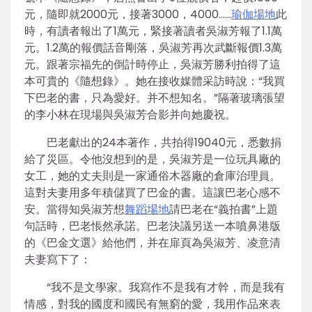
元，隨即就2000元，接著3000，4000……
瑜伽場地
此
時，有讀者報出了1萬元，緊接著讀者吳淑芳報了1.1萬
元。1.2萬的報價話音剛落，吳淑芳再次武斷報價1.3萬
元。跟著宗福先的倒計時停止，吳淑芳勝利拍得了這
本可貴的《隨想錄》。她在接收媒體采訪時說：“我買
下巴老的書，只為愛好。并不想知名。”隔著玻璃張望
的李小林在現場與吳淑芳合影并向她慶祝。
巴老獻出的24本著作，共拍得19040元，悉數捐
給了災區。令他沒想到的是，吳淑芳是一位玩具廠的
女工，她的丈夫則是一家通俗木器廠的倉庫治理員。
這對夫妻用多年積儲買了巴金的書。這讓巴老心感不
安。當得知吳淑芳想
舞蹈場地
請巴老在“義拍書”上題
句話時，巴老悵然承諾。巴老決議另送一本噴鼻港版
的《巴金文選》給他們，并在扉頁為吳淑芳、凌意清
夫妻寫下了：
“我不是文學家。我寫作不是我有才幹，而是我有
情感，對我的國度和國民有無窮的愛，我用作品來表