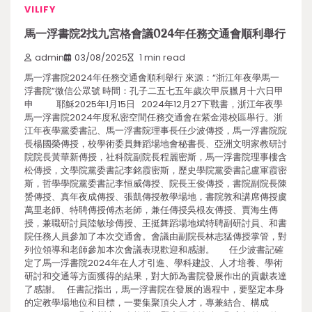
VILIFY
馬一浮書院2找九宮格會議024年任務交通會順利舉行
admin
03/08/2025
1 min read
馬一浮書院2024年任務交通會順利舉行 來源：“浙江年夜學馬一
浮書院”微信公眾號 時間：孔子二五七五年歲次甲辰臘月十六日甲
申 耶穌2025年1月15日 2024年12月27下戰書，浙江年夜學
馬一浮書院2024年度私密空間任務交通會在紫金港校區舉行。浙
江年夜學黨委書記、馬一浮書院理事長任少波傳授，馬一浮書院院
長楊國榮傳授，校學術委員舞蹈場地會秘書長、亞洲文明家教研討
院院長黃華新傳授，社科院副院長程麗密斯，馬一浮書院理事樓含
松傳授，文學院黨委書記李銘霞密斯，歷史學院黨委書記盧軍霞密
斯，哲學學院黨委書記李恒威傳授、院長王俊傳授，書院副院長陳
赟傳授、真年夜成傳授、張凱傳授教學場地，書院敦和講席傳授虞
萬里老師、特聘傳授傅杰老師，兼任傳授吳根友傳授、賈海生傳
授，兼職研討員陸敏珍傳授、王挺舞蹈場地斌特聘副研討員、和書
院任務人員參加了本次交通會。會議由副院長林志猛傳授掌管，對
列位領導和老師參加本次會議表現歡迎和感謝。 任少波書記確
定了馬一浮書院2024年在人才引進、學科建設、人才培養、學術
研討和交通等方面獲得的結果，對大師為書院發展作出的貢獻表達
了感謝。 任書記指出，馬一浮書院在發展的過程中，要堅定本身
的定教學場地位和目標，一要集聚頂尖人才，專兼結合、構成