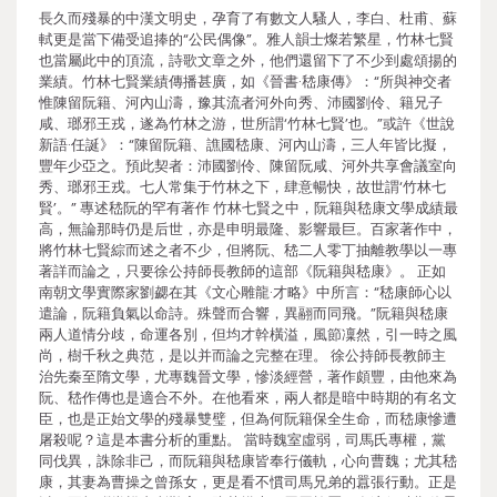
長久而殘暴的中漢文明史，孕育了有數文人騷人，李白、杜甫、蘇
軾更是當下備受追捧的“公民偶像”。雅人韻士燦若繁星，竹林七賢
也當屬此中的頂流，詩歌文章之外，他們還留下了不少到處頌揚的
業績。竹林七賢業績傳播甚廣，如《晉書·嵇康傳》：“所與神交者
惟陳留阮籍、河內山濤，豫其流者河外向秀、沛國劉伶、籍兄子
咸、瑯邪王戎，遂為竹林之游，世所謂‘竹林七賢’也。”或許《世說
新語·任誕》：“陳留阮籍、譙國嵇康、河內山濤，三人年皆比擬，
豐年少亞之。預此契者：沛國劉伶、陳留阮咸、河外共享會議室向
秀、瑯邪王戎。七人常集于竹林之下，肆意暢快，故世謂‘竹林七
賢’。” 專述嵇阮的罕有著作 竹林七賢之中，阮籍與嵇康文學成績最
高，無論那時仍是后世，亦是申明最隆、影響最巨。百家著作中，
將竹林七賢綜而述之者不少，但將阮、嵇二人零丁抽離教學以一專
著詳而論之，只要徐公持師長教師的這部《阮籍與嵇康》。 正如
南朝文學實際家劉勰在其《文心雕龍·才略》中所言：“嵇康師心以
遣論，阮籍負氣以命詩。殊聲而合響，異翮而同飛。”阮籍與嵇康
兩人道情分歧，命運各別，但均才幹橫溢，風節凜然，引一時之風
尚，樹千秋之典范，是以并而論之完整在理。 徐公持師長教師主
治先秦至隋文學，尤專魏晉文學，慘淡經營，著作頗豐，由他來為
阮、嵇作傳也是適合不外。在他看來，兩人都是暗中時期的有名文
臣，也是正始文學的殘暴雙璧，但為何阮籍保全生命，而嵇康慘遭
屠殺呢？這是本書分析的重點。 當時魏室虛弱，司馬氏專權，黨
同伐異，誅除非己，而阮籍與嵇康皆奉行儀軌，心向曹魏；尤其嵇
康，其妻為曹操之曾孫女，更是看不慣司馬兄弟的囂張行動。正是