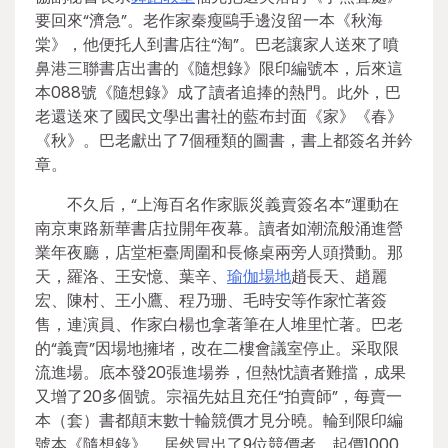
要回來“濟急”。老作家秦瘦鷗手邊沒留一本《秋海
棠》，他便托人到書店往“淘”。巴老讓家人送來了噴
鼻港三聯書店出書的《隨想錄》限印編號本，后來這
本088號《隨想錄》成了讀者追捧的熱門。此外，巴
老還送來了國民文學出書社的藍布封面《家》《春》
《秋》。巴老獻出了7個種類的圖書，書上都簽名并鈐
章。
不久后，“上海百名作家賑災義賣簽名本”運動在
南京東路新華書店拉開年夜幕。讀者如潮流般涌進營
業年夜廳，店堂柜臺周圍和長條桌兩旁人頭攢動。那
天，羅洛、王安憶、葉辛、
瑜伽場地
趙長天、趙麗
宏、陳村、王小鷹、程乃珊、毛時安等作家忙著簽
售，連演員、作家白楊也拿著筆在人堆里忙著。巴老
的“義賣”因場地擁堵，改在二樓會議室停止。采取限
流進場。底本發20張進場券，但熱忱讀者難擋，成果
又增了20多個號。宗福先姑且充任“拍賣師”，每賣一
本（套）書都顛末數十輪競價才見分曉。輪到限印編
號本《隨想錄》，居然冒出了9位競價者，起價1000