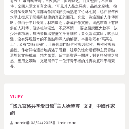
有云：“每自執牙籌，日夜算計，恒若缺乏。而又儉嗇，不自服
侍，全國人謂之膏肓之疾。”可見其人品之惡劣、品德之廢弛。 徐
公持師長教師的這部著作讓我們從頭熟悉了竹林七賢，也在很年夜
水平上復原了阮籍與嵇康的真正的面孔。究竟，為這類前人作傳簡
略，但由于年月長遠，材料匱乏，著成佳作實難。固然市道上有良
多前人列傳，但多粗制濫造，不忍卒讀——要么留戀巨大敘事，缺
少汗青功底，無法發掘出豐盛的汗青細節；要么落進窠臼，吠形吠
聲，沒有浮現新奇的不雅點和深入的解讀。本書則既有“高高在
上”，又有“剖解麻雀”，且兼具專門研究性與淺顯性、思惟性與興
趣性。作者詳略適當地講述了阮籍、嵇康的性命過程和主要節點，
還對其文學成績、精力氣質、后世影響逐一闡述，對史料發掘之豐
盛、應用之嫻熟，充足展示了一位汗青學者的扎實功底和學術素
養。
VILIFY
“找九宮格共享愛日館”主人徐曉霞–文史–中國作家
網
admin
03/24/2025
1 min read