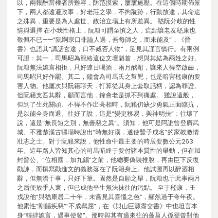
以，兩報酬當權者所難容，防范摸索，屢屢施壓。在這個時期佈景
下，兩人都遠避政事，好老莊之學，不拘蹤跡，行動放達，其命途
之殊異，重要是為人處世、政治立場上有所差異。 嵇阮分歧的性
情與選擇 在小我性格上，阮籍可謂至慎之人，這點讓老友嵇康也
敬佩不已——“阮嗣宗口非論人過，吾每師之，而未能及”，《晉
書》也語其“講話玄遠，口不臧否人物”，足見其謹言慎行。有兩例
可證：其一，司馬昭為籠絡這位文壇魁首，想與其結為兩姓之好。
阮籍無法婉言相拒，只好連日喝酒，兩月酩酊，讓來人得空啟齒，
司馬昭只好作罷。其二，鐘會為司馬氏之幫兇，也是暗害嵇康的要
害人物。他屢次與阮籍聊天，打算從其身上套取話柄，認為罪證。
但阮籍支吾其辭，顧而言他，鐘會老是抓不到痛處。 雖說這般，
但到了生死關頭、不得不作出亮相時，阮籍仍缺少勇氣正面臨抗，
是以能全身而退。往好了說，這是“變更移易，與神明扶”；往壞了
說，這是“無長短之別，無善惡之異”。須知，他可是阿誰曾登廣武
城、不雅楚漢古疆場時說出“時無好漢，遂使豎子成名”的家教激情
壯志之士。對于阮籍來說，他性命中最主要的時辰要數公元263
年。這年路人皆知其心的司馬昭終于要付諸本質性的舉動，但在加
封晉公、“位相國，加九錫”之前，他總要偽裝推脫，再由臣下反復
勸諫，而撰寫勸進文的義務落在了阮籍身上。他試圖再以醉酒相
辭，但無濟于事，只好下筆。固然是自願之舉，阮籍也于此事兩月
之后便放手人寰，但已成他平生無法抹往的污點。 至于嵇康，王
戎說他“與嵇康居二十年，未嘗見其喜慍之色”，顯然過于夸年夜。
他素性“剛腸疾惡”“不成羈屈”，在《與山巨源盡交書》中也坦言本
身“輕肆婉言，遇事便發”。那時與其有過來往的蓬菖人孫登曾對他