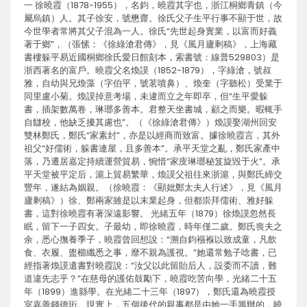
一 徐曉霞（1878-1955），名鈞，曉霞其字也，浙江桐鄉青鎮（今
屬烏鎮）人。其子徐安，號懋齋。徐氏父子生平行事不顯于世，故
今世學者常將其父子混為一人。徐氏“先世起身實業，以富而好義
著于鄉”，（張愫：《徐綠滄君傳》，見《風月廬剩稿》，上海藏
書樓躲平易近國桐鄉徐氏愛日館刻本，索書號：線普529803）是
浙西著名的富戶。曉霞父名煥謨（1852-1879），字綠滄，號叔
雅，自幼與兄煥藻（字伯平，號茗噴鼻）、煥奎（字聽松）受業于
同里盧小菊。煥謨掉意考場，未逮而立之年即卒，但“生平愛躲
書，插架數萬卷，琳瑯多善本。君整天坐書城，顧之而樂。暇輒手
自讎校，他缺乏擾其慮也”。（《徐綠滄君傳》）煥謨娶湖州回安
雙林鄭氏，鄭氏“家素封”，亦是以經商而致富。據徐曉霞言，其外
祖父“好儒術，躲書連屋，且多善本”。承平天堂之亂，鄭氏家產中
落，乃遷居嘉定持續運營貿易，惋惜“家庋琳瑯秘笈旋毀于火”。承
平天堂被平定后，滬上貿易繁華，煥謨父祖往來浙滬，與鄭氏締交
豐年，遂結為姻親。（徐曉霞：《顯妣鄭太夫人行述》，見《風月
廬剩稿》）徐、鄭兩家雖是以末業起身，但都崇拜儒術、雅好躲
書，這對徐曉霞有著深遠影響。 光緒五年（1879）徐煥謨忽然長
眠，留下一子四女。子最幼，即徐曉霞，時年僅二歲。鄭氏喪夫之
余，悉心撫養季子，曉霞曾回想說：“溯自鈞襁褓以致成童，凡飲
食、衣履、盥櫛纖悉之事，靡不親為護視。”她還常勉子唸書，已
經指著煥謨遺書對曉霞說：“汝父以此留貽后人，設委而不讀，難
道違先志乎？”在慈母的護佑鼓勵下，曉霞吃苦向學，光緒二十五
年（1899）進縣學。在光緒二十三年（1897），鄭氏還為曉霞授
室嘉善錢德珩。現實上，五個後代的親事都是由她一手籌辦的，曉