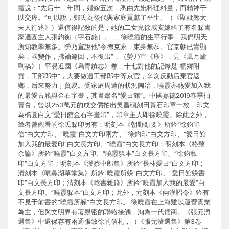
霞說：“先后十二年間，婚嫁五次，悉由先妣料理料量，而精神于
以交瘁。”可以說，鄭氏為後代與家庭貢獻了平生。（《顯妣鄭太
夫人行述》）還值得記敘的是，她的二女兒徐咸安嫁給了有名躲書
家適園主人張鈞衡（字石銘）。 二 徐曉霞的生平行事，我們明天
所知教學無多。勞乃宣說他“令德克家，束身無忝。官京朝已貴顯
矣，國變作，拂袖遽回，不復出”，（勞乃宣《序》，見《風月廬
剩稿》）平易近國《烏青鎮志》卷二十七對他的記錄是“桐鄉附
貢，工部郎中”，大要做過工部郎中等京官，辛亥反動后棄官返
鄉，后來努力于貿易。受家庭周遭的狀況陶冶，曉霞亦熱愛加入我
的最愛古籍與金石字畫，其書齋名“愛日館”。中國嘉德2019春季拍
賣會，曾以253萬元的成交價拍出吳昌碩刻田黃石印章一枚，印文
為橢圓白文“愛日館金石字畫印”，印章主人即徐曉霞。除此之外，
筆者曾觀看的徐氏躲印另有：明刻本《朝野類要》所鈐“徐鈞印
信”白文方印、“曉霞”白文方印兩方、“徐鈞印”白文方印、“愛日館
加入我的最愛印”白文長方印、“曉霞”白文長方印；明刻本《格致
余論》所鈐“曉霞”白文方印、“曉霞躲本”白文長方印、“徐鈞私
印”白文方印；明刻本《漢蔡中郎集》所鈐“長林愛日”白文方印；
清刻本《噴鼻湖草堂集》所鈐“曉霞所躲”白文方印、“愛日館躲書
印”白文長方印；清刻本《唸書雜錄》所鈐“曉霞加入我的最愛”白
文長方印、“曉霞躲本”白文方印；此外，元刻本《兩漢詔令》鈐有
不見于前書的“曉霞所躲”白文長方印。 徐曉霞在上海雖以運營實業
為主，但與文明界有著親密的聯絡接觸，洵為一代儒商。《張元濟
選集》中還保存有兩通張致徐的信札，（《張元濟選集》第3卷