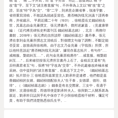
稿“翕”、“稱”二字并寫，而“翕”字旁加“:”符記，故疑為以“稱”字
改“翕”字。至下文“諸主教翕服”句，不外舉為上文以“稱”改“翕”之
證。至改“特”字為“交”、“章”二字，則弟意企圖省事，強湊字數，
省得重寫清稿，不敢認為就緒妥當也。應否轉詢篯兄決議？謹再奉
商，并候裁示。 平易近國二十年（1931），徐曉霞岳丈錢紹楨去
世，其墓志由金兆蕃撰文、張元濟書丹、鄧邦述篆蓋，（見盧康華
編：《近代稀見碑拓史料叢刊五·錢紹楨墓志銘》，北京：商務印
書館，2018年）張元濟此信所談即《錢紹楨墓志》書丹事。張元
濟在拿到金兆蕃所撰志文清稿后，對個體文句做了調劑，不斷定能
否妥當，故致函與徐相商。由于志文乃金兆蕃（字篯孫）所撰，所
以他特意說起“應否轉詢篯兄決議”。據現存墓志拓片，有句作“……
咸稱服。槃錯糾互……”，此句金兆蕃原稿應作“……咸翕服。稱槃錯
糾互……”，后來確切按張元濟所言書丹上石了。金稿后文還有“先
后特薦君者五”句，張將“特”字改為“交章”，不外此處修改終極未被
采納。信中提到的“諸主教翕服”，在墓志下文之中。 《錢紹楨墓志
銘》拓片部分 三 徐曉霞與嘉業堂主人劉承幹是連襟，他們都是嘉
善錢紹楨的女婿。錢紹楨德配徐夫人“生子泰，女德瑗、德珩、德
璋”，（《錢紹楨墓志銘》）錢泰是有名交際家。三女中，長適于
寶軒、次適徐曉霞，而德璋便是劉承幹夫人。徐與劉二人關系甚為
親近，劉承幹日誌與手札中保存了不少與徐曉霞相干材料，彌足可
貴，有助于我們清楚熟悉徐氏生平。…