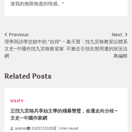
達我的無限無盡的情感。”
Post
Previous:
Next:
理學與詩學交錯中的 “自得” –
秦天寶：找九宮格教室以體系
navigation
文史–中國作找九宮格教室家
不雅念引領生態周遭的狀況法
網
典編輯
Related Posts
VILIFY
正找九宮格共享始文學的殘暴雙璧，命運走向分歧–
文史–中國作家網
admin
03/07/2025
1 min read