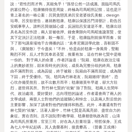
說：“君性烈而才雋，其能免乎！”孫登公然一語成讖。面臨司馬氏
的篡位野心，嵇康懶得假意周旋，終極為司馬昭所記恨，這也是汗
青上著名的一樁公案：呂巽貪戀其弟呂安老婆徐氏美貌，design
玷辱。呂安欲密告，遂就教嵇康。嵇康以保護呂門清譽計，勸告呂
安眠事寧人。誰料呂巽做賊心虛，反誣陷呂安違逆不孝。嵇康出頭
具名為呂安作證，兩人皆被收押。鐘會乘隙向司馬昭進讒害賢，使
其下定決計正法嵇康，殺一儆百。于是，嵇康臨刑前操琴而奏，留
下了那句講座場地千古傳播的話：“袁孝尼嘗請學此散，吾靳固不
與，《廣陵散》于今盡矣！”不外，恰是由於嵇康一身風骨，堅毅
剛烈不阿，后人才對其奉若圣賢，推重有加，這在竹林七賢中是唯
一份的。 對于兩人的命運，作者評論道：“阮籍、嵇康在政治立場
上的奧妙差別，顛末長時光的演化，成長為完整分歧的終局。嵇康
由不滿而對抗，成為囚徒，終于被殺；阮籍由不滿而屈從，成為階
下囚，終于受優待。”阮、嵇同為竹林老友，阮籍雖得“善終”，恐
心坎亦備受熬煎，故不出數月而卒；嵇康雖英年早逝，卻大方壯
烈，逝世得其所。 對竹林七賢的“祛魅” 除了對阮、嵇兩人生閏年
代、政治處境、愛好愛好、志向理想的論述，作者還會商了兩人的
文學成績、兩晉人士對他們的追蹤關心和悼念，以及兩人對后世的
主要影響，加深了讀者對他們的懂得和熟悉。此外，本書還有對竹
林七賢的“祛魅”。活著人眼中，竹林七賢是高風亮節、盡世自力的
象征。實在否則。且不說阮1對1教學籍、嵇康都曾執政為官，山濤
為司馬氏所重用，官至三司，好在為人肚量坦蕩，明哲保身。王戎
為七人中年紀起碼，其人貪榮慕利，接貴攀高，《晉書·王戎傳》