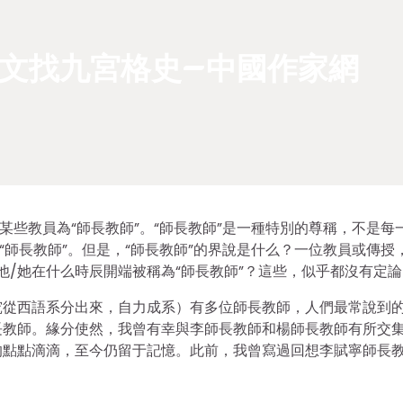
文找九宮格史–中國作家網
某些教員為“師長教師”。“師長教師”是一種特別的尊稱，不是每
“師長教師”。但是，“師長教師”的界說是什么？一位教員或傳授
，他/她在什么時辰開端被稱為“師長教師”？這些，似乎都沒有定
究從西語系分出來，自力成系）有多位師長教師，人們最常說到
長教師。緣分使然，我曾有幸與李師長教師和楊師長教師有所交
的點點滴滴，至今仍留于記憶。此前，我曾寫過回想李賦寧師長