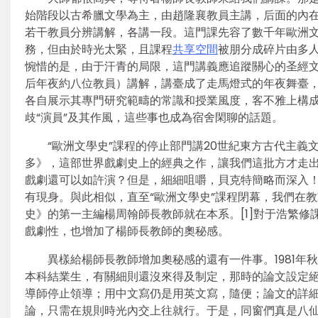
始階段以古希臘文學為主，由趙隆襄教員主講，后面的內
若干教員分辨講解，各講一段。這門課先容了數千年歐洲
務，但由於時光太緊，且課程
共享空間
被朋分成碎片由多
惋惜的是，由于汗青的局限，這門講義應追蹤關心的圣經
后年夜約八位教員）講解，講臺成了走馬燈式的年夜舞臺
各自展示其專門研究範疇的常識和授業風度，客不雅上構成
歧“演員”及其作風，這些事也成為宿舍閑聊的話題。
“歐洲文學史”課程的停止部門講20世紀東方古代主義
多》，這部世界戲劇史上的經典之作，讓我們這批方才走
戲劇還可以如許演？但是，細細咀嚼，貝克特簡略而深入！
有現身。與此相似，直至“歐洲文學史”課程閉幕，我們在
史》的第一主編楊周翰師長教師就在本系。[1]對于浩繁修
戲劇性，也增加了楊師長教師的奧秘感。
異樣給楊師長教師增加奧秘感的還有一件事。1981
本科結業生，有關細則還沒來得及制定，那時的論文設定
導師停止領導；用中文寫仍是用英文寫，隨便；論文的詳細
論，只需在規則時光內交上往就行。于是，同窗們真是八