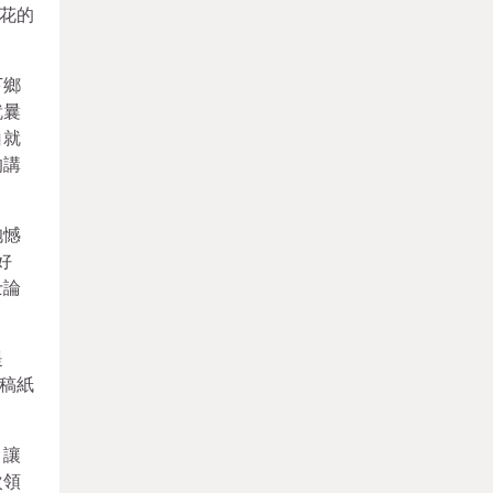
花的
下鄉
就曩
白就
的講
抱憾
好
士論
提
稿紙
，讓
次領