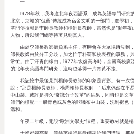
一
1978年秋，我考進北年夜西語系，成為英語專門研
北京，京城的“侃爺”傳統成為宿舍文明的一部門，進學初
掌門傳授就是李師長教師和楊師長教師，當然也是“侃年夜
人物，所以我們總等待著見到真人。
由於李師長教師擔負系主任，有時會在大眾場所見到
師長教師由於分工分歧，加之忙于科研和校表裡的事務，
常忙。由于汗青的緣由，1977年恢復高考時，全國高校
的北年夜英語專門研究，這時也落得一片青黃不接。
我記憶中最後見到楊師長教師的印象是背影。有一次
說：“那是楊師長教師，楊周翰師長教師！” 后來偶然在
中山裝。或許是持久“常識分子改革”的結果，同時也是文
師們的標配——躲青色或灰色的咔嘰布中山裝，洗到褪色
溫和。
年夜二年級，開設“歐洲文學史”課程，重要教材就是
大師都很高興，等待著楊師長教師來給我們講課。那