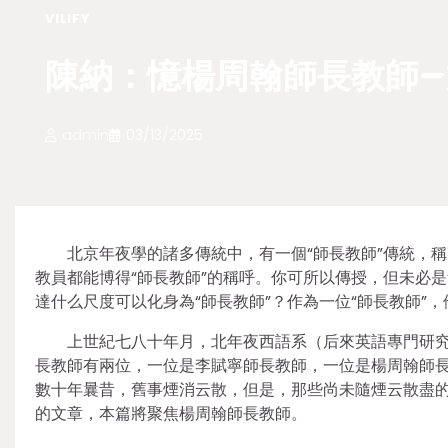
VILIFY
陳納：憶楊周翰師長教師–
admin
03/13/2025
北京年夜學的諸多傳統中，有一個“師長教師”傳統，稱
教員都能博得“師長教師”的稱呼。你可所以傳授，但未必是
達什么尺度可以化身為“師長教師”？作為一位“師長教師”
上世紀七八十年月，北年夜西語系（后來英語專門研
長教師有兩位，一位是李賦寧師長教師，一位是楊周翰師
數十年曩昔，舊事煙消云散，但是，那些尚未隨煙云散盡
的文章，本篇將聚焦楊周翰師長教師。