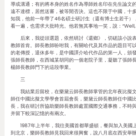
導或溝通；有的將本身的姓名作為導師姓名印在先生論文
遠不達標，居然送審，被等閒否決。這也不限于中國，十
知我，他前一年帶了46名碩士研討生（還有博士生若干）
看一遍，也需求大批時光。他若無其事地一笑，說：“Well, they 
后來，我從頭選題，依然研討《還鄉》，切磋該小說
教師首肯。師長教師吩咐我，有關哈代及其作品的題目可以就
的老傳授，退休多年，是中國譯介哈代作品的第一人，頒發
張師長教師，在西城某胡同的一個老院子里，凝聽了張師
楊師長教師門下的這段學業。
三
我結業后留校，在樂黛云師長教師掌管的北年夜比擬
師任中國比擬文學學會首屆會長，樂黛云師長教師任中國
長，我在研討所協助樂師長教師處置國際交通事務，不時
并留下較深記憶的有兩次。
1987年上半年，我往美國首都華盛頓，餐與加入美
到北京，樂師長教師見我回來很興奮，說八月底在西安舉