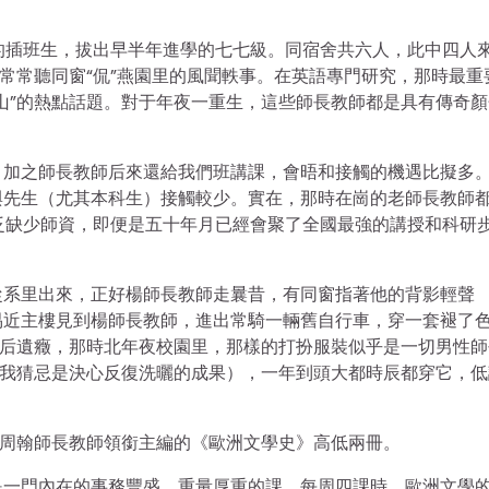
究的插班生，拔出早半年進學的七七級。同宿舍共六人，此中四人
，常常聽同窗“侃”燕園里的風聞軼事。在英語專門研究，那時最重
山”的熱點話題。對于年夜一重生，這些師長教師都是具有傳奇顏
，加之師長教師后來還給我們班講課，會晤和接觸的機遇比擬多
與先生（尤其本科生）接觸較少。實在，那時在崗的老師長教師
廣泛缺少師資，即便是五十年月已經會聚了全國最強的講授和科研
從系里出來，正好楊師長教師走曩昔，有同窗指著他的背影輕聲
平易近主樓見到楊師長教師，進出常騎一輛舊自行車，穿一套褪了
革后遺癥，那時北年夜校園里，那樣的打扮服裝似乎是一切男性師
（我猜忌是決心反復洗曬的成果），一年到頭大都時辰都穿它，低
楊周翰師長教師領銜主編的《歐洲文學史》高低兩冊。
是一門內在的事務豐盛、重量厚重的課，每周四課時。歐洲文學