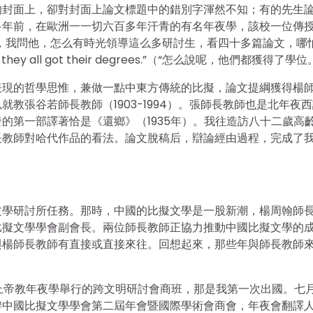
的封面上，卻對封面上論文標題中的錯別字渾然不知；有的先生
多年前，在歐洲一一切六百多年汗青的有名年夜學，該校一位傳
，我問他，怎么有時光領導這么多研討生，看四十多篇論文，哪
all got their degrees.”（“怎么說呢，他們都獲得了學位
表現的哲學思惟，兼做一點中東方傳統的比擬，論文提綱獲得楊
教張谷若師長教師（1903-1994）。張師長教師也是北年夜
的第一部譯著恰是《還鄉》（1935年）。我往造訪八十二歲高
長教師對哈代作品的看法。論文脫稿后，辯論經由過程，完成了
文學研討所任務。那時，中國的比擬文學是一股新潮，楊周翰師
比擬文學學會副會長。兩位師長教師正協力推動中國比擬文學的
與楊師長教師有直接或直接來往。回想起來，那些年與師長教師
國上帝教年夜學舉行的跨文明研討會商班，那是我第一次出國。七
辦中國比擬文學學會第二屆年會暨國際學術會商會，年夜會翻譯