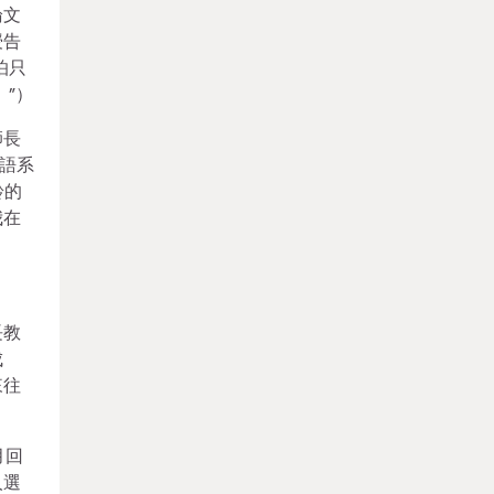
論文
授告
怕只
。”）
師長
西語系
齡的
我在
長教
成
來往
月回
人選