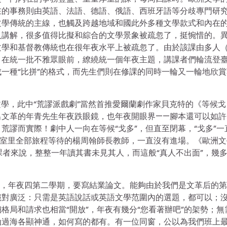
在的事務則由英語、法語、德語、俄語、西班牙語等分歧專門研
文學傳統的主線，也觸及跨越地域和國此外多種文學款式和內在
人講解，很多值得比擬和綜合的文學景象被疏忽了，挺惋惜的。
文學和基督教傳統也在很年夜水平上被疏忽了。由於該課由多人
，在統一批不雅眾眼前，繚繞統一個年夜主題，講課者們輪流登
一種“比拼”的格式，而先生們則在修課的同時一輪又一輪地欣賞
文學，此中“荒謬派戲劇”當然首推愛爾蘭劇作家貝克特的《等候戈
出文革的年青先生年夜跌眼鏡，也年夜開眼界——腳本還可以如許
荒謬而實際！劇中人一向在等候“戈多”，但直至閉幕，“戈多”一
教室里全部旅程等待的楊周翰師長教師，一直沒有進場。《歐洲文
課者來說，整整一年讀其書未見其人，而這般“真人不出面”，幾
年秋，年夜四第二學期，要寫結業論文。能夠由於我們是文革后的
絕對廣泛：只需是英語說話或英語文學范圍內的選題，都可以；
格局和請求也相當“開放”，年夜有幾分“您看著辦吧”的架勢；無
仙過海各顯神通，如何寫的都有。有一位同窗，公以為我們班上