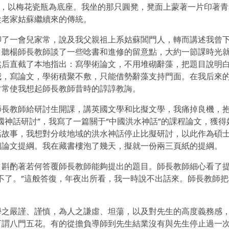
燈，以梅花瓷瓶為底座。我坐的那只圓凳，凳面上蒙著一片印著青
從老家姑蘇繼續來的傳統。
聊了一會兒家常，說及我父親祖上系姑蘇閶門人，轉而講述我曾
，聽楊師長教師談了一些唸書和進修的留意點，大約一節課時光
然后直截了本地指出：寫學術論文，不用堆砌辭藻，把題目說明
我，寫論文，學術積聚不敷，只能借勢辭藻支持門面。在我后來
常常使我想起師長教師昔時的諄諄教誨。
師長教師給研討生開課，講英國文學和比擬文學，我痛掉良機，
國神話研討”，我寫了一篇關于“中國洪水神話”的課程論文，獲得
話故事，我想對分歧地域的洪水神話停止比擬研討，以此作為碩
個論文提綱。我在藏書樓泡了幾天，擬就一份兩三頁紙的提綱。
，斟酌著若何答覆師長教師能夠提出的題目。師長教師細心看了
不了。”這般答復，年夜出所看，我一時說不出話來。師長教師把
學之嚴謹、謹慎，為人之謙虛、坦蕩，以及對先生的高度義務感
可謂八門五花。有的從擔負導師到先生結業沒有與先生停止過一