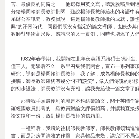
苦、最優良的同窗之一，他選擇用英文寫，聽說脫稿后到
分給楊周翰師長教師批閱，聽說楊師長教師給出的考語中有“
系辦公室訊問，教務員說，這是楊師長教師批的成就，誰也
興”的汗青時代，同窗們既沒有指定的論文導師，也缺少其
教師對學術高尺度、嚴請求的又一實例，同時也增添了人
二
1982年春學期，我開端在北年夜英語系讀碩士研討
僅三人。開學后不久，系里召集我們閉會，宣布一系列事
研究，導師是楊周翰師長教師。我了解，成為楊師長教師
接觸，師長教師確切有幾分“不茍談笑”，像人們傳說的那
的初步設法，師長教師沒有亮相，讓我先給他一篇文章了
那時我手頭最便利的就是本科結業論文，關于英國作
羅經國教員批閱的，羅教員對論文評價頗高，并讓我直接
論文復印一份，放到楊師長教師的信箱里。
一禮拜后，我踐約往楊師長教師家。師長教師領我進
書，而是那房間清雅的作風。家具物品未幾，講究而不局