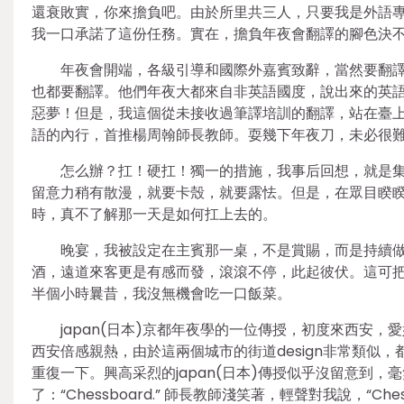
還衰敗實，你來擔負吧。由於所里共三人，只要我是外語
我一口承諾了這份任務。實在，擔負年夜會翻譯的腳色決
年夜會開端，各級引導和國際外嘉賓致辭，當然要翻
也都要翻譯。他們年夜大都來自非英語國度，說出來的英
惡夢！但是，我這個從未接收過筆譯培訓的翻譯，站在臺
語的內行，首推楊周翰師長教師。耍幾下年夜刀，未必很
怎么辦？扛！硬扛！獨一的措施，我事后回想，就是
留意力稍有散漫，就要卡殼，就要露怯。但是，在眾目睽
時，真不了解那一天是如何扛上去的。
晚宴，我被設定在主賓那一桌，不是賞賜，而是持續
酒，遠道來客更是有感而發，滾滾不停，此起彼伏。這可
半個小時曩昔，我沒無機會吃一口飯菜。
japan(日本)京都年夜學的一位傳授，初度來西安
西安倍感親熱，由於這兩個城市的街道design非常類似
重復一下。興高采烈的japan(日本)傳授似乎沒留意到
了：“Chessboard.” 師長教師淺笑著，輕聲對我說，“Che