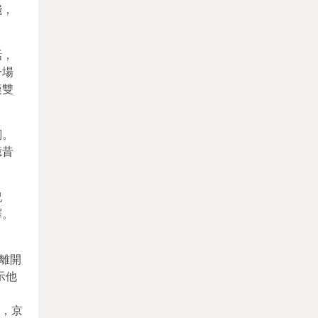
淺，
話，
一場
漢雙
詞。
憶昔
祝
譯。
離開
示他
在，京