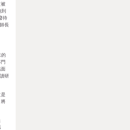
文被
跑到
廢待
楊師長
來的
專門
臨面
讀研
文是
，將
是
飄