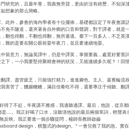
專門研究的，且最年青，我責無旁貸，更由於沒有經歷、不知深
不如想象的那么簡略。
譯。此外，參會的海內學者有十位擺佈，基礎都設定了年夜會講
語不免不隧道，還夾著各自外鄉的口音和聲調，對于譯者，就是
上，翻也得翻，不翻也得翻，無所遁逃。臺下一百多人，不乏英
難，難的是要在關公眼前耍年夜刀，並且要連續地耍。
集中留意力，無論英譯中，仍是中譯英，掌握要義，處置好要害
睽之下，一小我要堅持聚精會神的狀況，又能連續多久呢？！回
做翻譯。盡管疲乏，只能強打精力，進進腳色。主人、嘉賓輪流
把我害苦了，饑腸轆轆，滿目佳肴吃不得，還要專注于傾聽、翻
，愛好得了不起，年夜講不雅感，我邊聽邊譯。最后，他說，從京都
，都是……。我正好喝了口水，沒聽清他說的最后兩個單詞，輕聲表
，毫無反映。我正要進一個步驟提問，楊師長教師啟齒
ssboard design，棋盤式的design。” 一會兒救了我的急。實