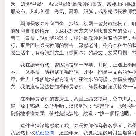
逸，題名“尹默”，系沈尹默師長教師的墨寶。茶幾上的臺
蠟染布。凡此各種，秀氣、高雅、細膩，或系楊師長教師
與師長教師相向而坐，扳談，氛圍一會兒就輕松了。
插隊和自學的情形，以及我對東方文學和比擬文學的愛好
昔了。最后，說到我的論文，楊師長教師起首略予確定，
行。事后回味師長教師的警告，深感老辣。作為本科生的
授生活中，有時讀到先生（或同事）的論文，文采飛揚，
我在讀研時代，曾因病復學一學期。其間，正遇上楊
不已。休學后，我補修了幾門課，此中一門是中文系的“中
評。世界上很多地域都有遠古年夜洪水的傳說，并構成神
文。我把這個設法告知楊師長教師，師長教師讓我提交一
在楊師長教師的書房里，我呈上論文提綱，心中忐忑
綱，放下稿紙，沉吟半晌，淡淡地說：“這篇論文，我領導
悄悄地推還給我，依然是淡淡地，說道：“換一個標題吧。”
這件事深深地感動了我，師長教師作為著名學者，為
我寂然起敬
私密空間
。這些年來，我見識過的研討生培育