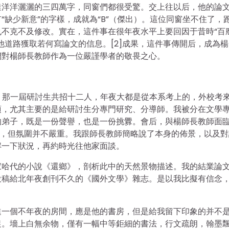
達洋洋灑灑的三四萬字，同窗們都很受驚。交上往以后，他的論
缺少新意”的字樣，成就為“B”（傑出）。這位同窗坐不住了，
不克不及修改。實在，這件事在很年夜水平上要回因于昔時“百
他道路獲取若何寫論文的信息。[2]成果，這件事傳開后，成為
們對楊師長教師作為一位嚴謹學者的敬畏之心。
生。那一屆研討生共招十二人，年夜大都是從本系考上的，外校考
項，尤其主要的是給研討生分專門研究、分導師。我被分在文學
的弟子，既是一份聲譽，也是一份挑釁。會后，與楊師長教師面
樣，但氛圍并不嚴重。我跟師長教師簡略說了本身的佈景，以及對
解一下狀況，再約時光往他家面談。
家哈代的小說《還鄉》，剖析此中的天然景物描述。我的結業論
投稿給北年夜創刊不久的《國外文學》雜志。是以我比擬有信念
進一個不年夜的房間，應是他的書房，但是給我留下印象的并不
促。墻上白無余物，僅有一幅中等鉅細的書法，行文疏朗，翰墨