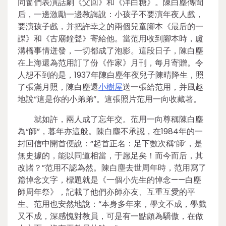
同窗們表演話劇《父回》和《洋白糖》。陳白塵傳聞
后，一邊激勵一邊教誨說：小孩子不要演年夜人戲，
要演孩子戲，并把許幸之的兩個兒童腳本《最后的一
課》和《古廟鐘聲》寄給他。當范用收到腳本時，盧
溝橋事情迸發，一切都成了泡影。這段日子，陳白塵
在上海還為范用訂了份《作家》月刊，每月寄贈。令
人想不到的是，1937年陳白塵年夜兒子陳晴降生，照
了張滿月照，陳白塵還
小樹屋
送一張給范用，并風趣
地說“這是你的小弟弟”。這張照片范用一向收藏著。
就如許，兩人成了忘年交。范用一向尊稱陳白塵
為“師”，暮年亦這般。陳白塵不承認，在1984年的一
封回信中開首便說：“起首正名：足下數次稱‘師’，是
無史據的，能以同道相當，于愿足矣！而今而后，其
改諸？”范用不認為然。陳白塵去世周年時，范用寫了
篇悼念文字，標題就是《一個小先生的悼念——白塵
師周年祭》，記載了他們亦師亦友、互重互愛的平
生。范用也安然地說：“本身多年來，學文不成，學戲
又不成，深感愧對教員，可是有一點頗為驕傲，在做