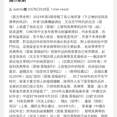
國作家網
admin
03/16/2025
1 min read
《新文學史料》2023年第3期登載了吳心海所著《卞之琳的信與吳
興華的佚詩》，作者“自陳機緣偶合，又在失守時代的北京《晨
報》上表露了他在北京《晨報》上發明吳興華的詩作7首（組），
顛末讀秀、CNKI等中文各年夜學法術據庫搜刮，均未有成果，也
鮮有論者說起，至今無人收拾，無疑當是佚詩”，并基于本身的瀏
覽經歷，對這批詩作的寫作時光做出初步判定，附上收拾的此中部
門作品。這無疑是近年來吳興華研討的主要結果。 此前學界對于
吳興華在《晨報·晨報副刊》頒發作品的情形實在已有所闡述。起
首是張泉在《北京失守期詩壇上的吳興華及其接收史——兼談殖平
易近地文學研討中的佈景題目》（《抗戰文明研討》2011年卷）中
提到吳興華在《晨報·晨報副刊》上頒發詩作的情形，但未提詳細
篇目。趙國忠在《知堂佚文發明記》（《春明唸書記》，花城出書
社2011年）說起“說到《晨報·晨報副刊》……到了1938年的北平失守
時代，跟著大量文明人的接踵撤離，除周作人在下面登載作品外，
名家的文稿已很少見到，只得依附張金壽、吳興華、蕭菱、謝人堡
等新進作家來支持版面了”。2013年出書的劉福春所著《中國古詩
紀年史》中提到“1938年11月20日《晨報·晨報副刊》註銷‘古詩特
輯’，刊有吳興華《河冰上的虹》、飛白《胡琴》、蘆荻《情歌》
等詩”（上卷，國民文學出書社，2013年3月）。 筆者據《中國古
詩紀年史》所供給的線索翻閱《晨報·晨報副刊》，發明吳興華的
詩作遠不止《河冰上的虹》這一首，隨后查閱相干論文材料，發明