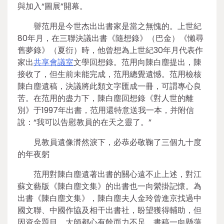
與加入“圖展”開幕。
譽范用是今世杰出出書家是當之無愧的。上世紀
80年月，在三聯決議出書《隨想錄》（巴金）《懶尋
舊夢錄》（夏衍）時，他曾想為上世紀30年月代表作
家出
共享會議室
文學回想錄。范用向陳白塵提出，陳
接收了，但生前未能完成，范用總覺遺憾。范用檢核
陳白塵遺稿，決議將此類文字匯成一冊，可謂專心良
苦。在范用的盡力下，陳白塵回想錄《對人世的離
別》于1997年出書，范用還特意送我一本，并附信
說：“我可以告慰教員的在天之靈了。”
見教員遺像潸然淚下，必恭必敬鞠了三個九十度
的年夜躬
范用對陳白塵遺著出書的關心遠不止上述，對江
蘇文藝版《陳白塵文集》的出書也一向縈掛記懷。為
出書《陳白塵文集》，陳白塵夫人金玲曾進京找過中
國文聯、中國作協及相干出書社，盼望獲得輔助，但
因資金題目，大師都心有餘而力不足。書稿一向懸蕩