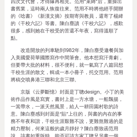
四次文代會，才得緣再相見。范用“束縛”后，重操出
書舊業，這時兩人恢復往來。范用不時將他經手開辦
的《唸書》《新漢文摘》按期寄與教員，還寄了楊絳
的《干校六記》等書。陳白塵讀《干校六記》，感歎
很多，感到她在干校受的苦還不年夜，寫得溫順了
點。
改造開放的列車馳到1982年，陳白塵受邀餐與加
入美國愛荷華國際寫作中間筆會。他本想寫汗青劇，
但要帶大批的材料，很不便利，就一氣寫了八篇回想
干校生涯的散文，輯成一本小冊子，托交范用。范用
將稿交噴鼻港三聯和北京三聯。
京版《云夢斷憶》封面是丁聰design。小丁的美
術作品作風是寫實，書封上是一方水塘，一船飄揚，
一篙帶水，一派天然風景，給人一耕田園村歌的詩
意。陳白塵感到封面是“貼”上往的，與書的內在的事
務不年夜和諧，干校生涯艱難不說，更難熬難過的是
精力壓制，何來這般的歲月靜好？陳白塵致函范用
說，該書如重版時，能否可請方家丁聰兄另畫一個。