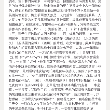
讀者。吉卜林的詩極多，申明也很盛，但他的詩有時流進粗鄙。夏
芝的短抒懷詩超脫生姿，他未來無疑的要在英國詩史上占一個地位
的，但他所魁首的‘愛爾蘭文藝回復活動’卻使他不克不及往做一個
英國詩壇魁首。梅士菲爾德天然是二人的后輩，但他的詩兼具二人
之長，他所歌詠的又是基層階層的貧苦國民，故此成果還是梅士菲
爾德被選”。在簡述梅士菲爾德生平及創作概略后，吳興華指出其
詩作有四個特色，即“（一）海的盼望，（二）對于逝世的立場，
（三）對于生涯搾取的人們的同情，（四）綽塞的影響。”在一一
闡述中，節譯了梅士菲爾德的代表詩作《海的懷念》《永遠的善
良》《圣瑪麗的金城》《西風》的片斷。在文章開頭，吳興華從情
勢和內在的事務兩方面臨梅士菲爾德做出評價，以為“梅士菲爾德
是古代的年夜詩人”，一方面“應用詩體非常熟練”，十音變行體、
七行體（rhyme royal）和抒懷體“都能非常工穩的利共享會議室
用”，一方面“在思惟上他訓斥著下流社會，他描述著灰色的性命，
他并不歌詠著自覺的沖動，這就是他在思惟內質上超出跨越吉卜林
的處所”。最后還特地說起“梅氏雖是個年夜詩人，但除了詩外他也
有此外作品”，并信手羅列了梅氏劇作和小說的代表作，稱其“都是
負盛名的作品”。 刊載于《晨報·晨報副刊》1938年8月1日的《不眠
之夜偶筆》僅有500來字，起筆是“鐘聲‘嘀搭嘀搭’的走著，一半是
醒，一半是夢，我聽到了它”，繼而寫到“干枯的滴搭聲把我從半醒
的黑甜鄉里拉出來使我憶起我的掉落的芳華”，由此思路萬千，浮
想聯翩，仿佛看見“故鄉的叢林”“一個簪花之女”“一顆逃竄的星滑過
了天空”“一對白衣之女手持玄色的紗燈，在叢林里走過”，在經過
的事況這些意境后，明悟到“這一切，一切都溶化進鐘聲的‘滴