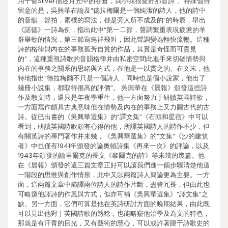
用十個Silver描述月光中的谷倉，我小我很愛好那首詩”。特殊值得
留意的是，吳興華在論及“德拉梅爾是一個純潔的詩人，他的詩中
的音韻，節拍，素樸的寫法，都是旁人所不成及的”的時辰，舉出
《諾德》一詩為例，指出此中“第一二節，聲調繁重表現疲憊的羊
群舉動的情況，第三節寫鳥群飛叫，因此聲調變為輕快流暢。這種
詩的格律與內在的事務孤芳自賞的作品，其實是奇怪而可貴見
的”，這種重視詩歌的音韻格律并由私密空間此進手來切磋情勢與
內在的事務之關系的思緒與方式，在他是一以貫之的。在文末，他
特地指出“德拉梅爾不只是一個詩人，同時也是個小說家，他出了
幾冊小說集，都取得很高的評價”。 吳興華在《晨報》頒發這些詩
作及散文時，還只是年夜學重生，他一方面努力于研讀英國詩歌，
一方面寫作頗具古典意味但在情勢及內在的事務上又力圖古代的古
詩。從已出書的《吳興華選集》的“譯文集”《石頭和星宿》中可以
看到，研讀英國詩歌頗有心得的他，所譯英國詩人的詩作不少，但
有關英詩的專門著作并未幾，《吳興華選集》的“文集”《沙的建筑
者》中也僅有1941年頒發的論奧頓詩集《再來一次》的評論，以及
1943年頒發的論里爾克的長文《黎爾克的詩》等未幾的幾篇。他
在《晨報》頒發的這三篇文章正好可以讓我們進一個步驟清楚他這
一階段的思惟與創作情形，此中又以兩篇詩人簡論更為主要。一方
面，這兩篇文章中節譯兩位詩人的詩作片斷，盡管冗長，但由此也
可略窺他譯詩的作風與方式，似亦可補《吳興華選集》“譯文集”之
缺。另一方面，它們可算是他在英詩研討方面的晚期結果，由此既
可以見出他對于英國詩歌的熟稔，也能略窺他治學及為文的特色，
那就是有汗青的目光，又有藝術的慧心，可以或許著眼于詩歌史的