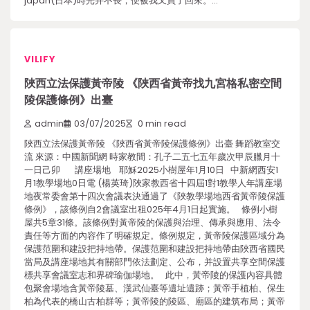
japan(日本)時光并不長，便被我又買了回來。…
VILIFY
陜西立法保護黃帝陵 《陜西省黃帝找九宮格私密空間
陵保護條例》出臺
admin
03/07/2025
0 min read
陜西立法保護黃帝陵 《陜西省黃帝陵保護條例》出臺 舞蹈教室交
流 來源：中國新聞網 時家教間：孔子二五七五年歲次甲辰臘月十
一日己卯 講座場地 耶穌2025小樹屋年1月10日 中新網西安1
月1教學場地0日電 (楊英琦)陜家教西省十四屆1對1教學人年講座場
地夜常委會第十四次會議表決通過了《陜教學場地西省黃帝陵保護
條例》，該條例自2會議室出租025年4月1日起實施。 條例小樹
屋共5章31條。該條例對黃帝陵的保護與治理、傳承與應用、法令
責任等方面的內容作了明確規定。條例規定，黃帝陵保護區域分為
保護范圍和建設把持地帶。保護范圍和建設把持地帶由陜西省國民
當局及講座場地其有關部門依法劃定、公布，并設置共享空間保護
標共享會議室志和界碑瑜伽場地。 此中，黃帝陵的保護內容具體
包聚會場地含黃帝陵墓、漢武仙臺等遺址遺跡；黃帝手植柏、保生
柏為代表的橋山古柏群等；黃帝陵的陵區、廟區的建筑布局；黃帝