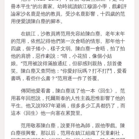
冊本平生”的出書家。幼時就讀鎮江穆源小學，戲劇評
論家沙名鹿是他的教員。受沙名鹿影響，十四歲的范
用便愛讀陳白塵的腳本。
在鎮江，沙教員將范用先容給陳白塵。老年末年
的范用，依然記得他們第一次會晤的情形。那年他十
四歲，個子矮小，樣子文弱。陳白塵一會晤，拍了拍
他的肩膀，惡作劇說：“唷，小花招，像個小姑
娘。”范用被說得滿臉通紅，但卻感到親熱，頷首傻
笑。陳白塵又查問他：“你愛好玩嗎？打不打鬥，愛看
書嗎，看些什么書？”范用逐一作了答覆。
傳聞他愛看書，陳白塵送了他一本《回生》。范
用暮年回想說，托爾斯泰的人性主義思惟影響了他的
平生。他又說1937年避禍，很多多少工具都扔了，而
這本《回生》他一向塞在累贅里。
范用敬慕陳白塵，說要拜他為師，跟他學戲。陳
白塵很興奮。那以后，范用在鎮江組織了兒童劇社，