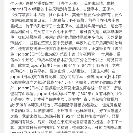
佳人傳》傳播的重要版本）《唐佳人傳》，我仍未忘情。由於
japan(日本)傳播的十卷天職別有五山本、古活字本、正保本、
《佚存叢書》本四種，除正保本外，其他三種要么極端罕有，要么
價錢動輒數萬萬日元。 記憶猶新，必有回響。前些年在孔夫子舊
書網上，終于淘到教學了一套正保本。並且特殊榮幸的是，這套不
單品相尚可，究竟存世三百七十多年了，最可貴的是，此本紙張較
薄（從紙張屬性看，要用起碼的物理體積承載更多信息，天然是越
薄越好），並且在堅實方面未受影響。年夜約在江戶后期到明治時
代，便有書坊將統一種書以兩種分歧的紙印制，正如筆者在《書舶
錄：japan(日本)訪書詩紀》第四十篇《年夜閑堂——常用書，通
俗本》中所述，薄紙本較通俗本訂價貴百分之三十以上，可見其可
貴。此書為japan(日本)正保（1644年至1647年）時所刊，竟亦
有薄紙本，較為罕有。 漫無止境，人情世故。《唐佳人傳》在
japan(日本)實在還有元和、寬永間活字本，但連japan(日本)有
名躲書家森立之都說“最為罕有”，今可考知者，除楊守敬舶回之本
外，japan(日本)亦僅靜嘉堂文庫及東瀛文庫各躲一部罷了，所以
也就存而非論。japan(日本)享和二年（1802年）又有林衡的《佚
存叢書》本，此本較早回傳中國，影響亦年夜，固然楊守敬批駁
說“天瀑印本即系其臆改，不盡因活字排板多錯誤也”，但究竟也是
主要的版本，我很想網羅，不外市道上已極難碰到。好在天無盡人
之路，我后來得知上海涵芬樓于1924年曾據林衡底本影印，只是
版面稍有減少。后來，我趁在東京東城書店購書的機遇，拿下了一
套。其書首冊后有中國書店的標簽，標價300元，可知從國際流進