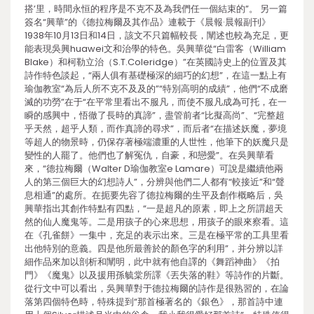
搭’里，時間永恒的程序是不克不及為我們任一個結束的”。 另一篇
簽名“興華”的《德拉梅爾及其作品》連載于《晨報·晨報副刊》
1938年10月13日和14日，該文不只篇幅較長，闡述也較為充足，更
能表現吳興huawei文和治學的特色。吳興華從“白雷客（William
Blake）和柯勒立治（S.T.Coleridge）”在英國詩史上的位置及其
詩作特色談起，“兩人俱有基礎極深的細巧的幻想”，在這一點上有
瑜伽教室“為后人所不克不及及的”“特別高明的成績”，他們“不成磨
滅的功勞”在于“在平常里看出不服凡，而使不服凡成為可托，在一
瞬的感興中，悟徹了長時的真諦”，盡管前者“比擬高尚”、“完整超
乎天然，超乎人類，而作真諦的尋求”，而后者“在描述妖魔，夢境
等超人的物景時，仍保存著極端濃重的人世性，他筆下的妖魔只是
變性的人罷了。他們也了解冤仇，自豪，和戀愛”。在吳興華看
來，“德拉梅爾（Walter D瑜伽教室e Lamare）可說是繼續他兩
人的第三個巨大的幻想詩人”，分辨與他們二人都有“較接近”和“聲
息相通”的處所。在扼要先容了德拉梅爾的生平及創作概略后，吳
興華指出其創作特點有四點，“一是超凡的原素，即上之所謂超天
然的仙人魔鬼等。二是用孩子的心來思想，用孩子的眼來察看。這
在《孔雀餅》一集中，充足的表示出來。三是在極平常的工具里看
出他特別的意義。四是他所最善於的顏色字的利用”，并分辨以詳
細作品來加以剖析和闡明，此中就有他自譯的《舞蹈神曲》《拍
門》《魔鬼》以及援用孫毓棠所譯《丟失落的鞋》等詩作的片斷。
從行文中可以看出，吳興華對于德拉梅爾的詩作是很熟習的，在論
落第四個特色時，特殊提到“那首極著名的《銀色》，那首詩中連