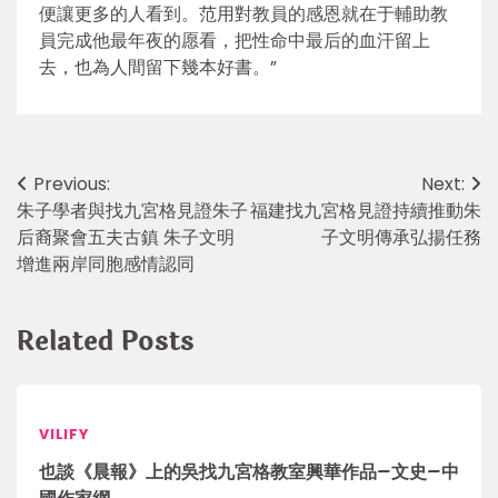
便讓更多的人看到。范用對教員的感恩就在于輔助教
員完成他最年夜的愿看，把性命中最后的血汗留上
去，也為人間留下幾本好書。”
Post
Previous:
Next:
朱子學者與找九宮格見證朱子
福建找九宮格見證持續推動朱
navigation
后裔聚會五夫古鎮 朱子文明
子文明傳承弘揚任務
增進兩岸同胞感情認同
Related Posts
VILIFY
也談《晨報》上的吳找九宮格教室興華作品–文史–中