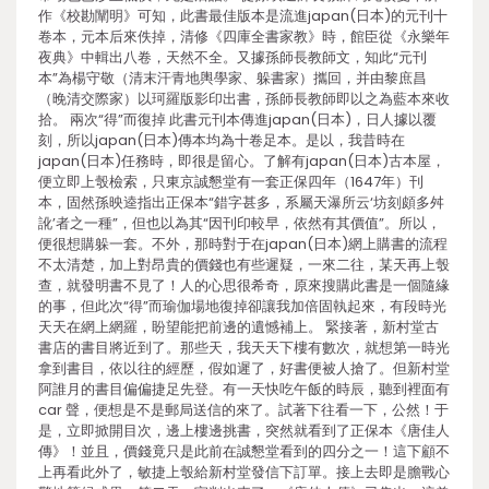
作《校勘闡明》可知，此書最佳版本是流進japan(日本)的元刊十
卷本，元本后來佚掉，清修《四庫全書家教》時，館臣從《永樂年
夜典》中輯出八卷，天然不全。又據孫師長教師文，知此“元刊
本”為楊守敬（清末汗青地輿學家、躲書家）攜回，并由黎庶昌
（晚清交際家）以珂羅版影印出書，孫師長教師即以之為藍本來收
拾。 兩次“得”而復掉 此書元刊本傳進japan(日本)，日人據以覆
刻，所以japan(日本)傳本均為十卷足本。是以，我昔時在
japan(日本)任務時，即很是留心。了解有japan(日本)古本屋，
便立即上彀檢索，只東京誠懇堂有一套正保四年（1647年）刊
本，固然孫映逵指出正保本“錯字甚多，系屬天瀑所云‘坊刻頗多舛
訛’者之一種”，但也以為其“因刊印較早，依然有其價值”。所以，
便很想購躲一套。不外，那時對于在japan(日本)網上購書的流程
不太清楚，加上對昂貴的價錢也有些遲疑，一來二往，某天再上彀
查，就發明書不見了！人的心思很希奇，原來搜購此書是一個隨緣
的事，但此次“得”而瑜伽場地復掉卻讓我加倍固執起來，有段時光
天天在網上網羅，盼望能把前邊的遺憾補上。 緊接著，新村堂古
書店的書目將近到了。那些天，我天天下樓有數次，就想第一時光
拿到書目，依以往的經歷，假如遲了，好書便被人搶了。但新村堂
阿誰月的書目偏偏捷足先登。有一天快吃午飯的時辰，聽到裡面有
car 聲，便想是不是郵局送信的來了。試著下往看一下，公然！于
是，立即掀開目次，邊上樓邊挑書，突然就看到了正保本《唐佳人
傳》！並且，價錢竟只是此前在誠懇堂看到的四分之一！這下顧不
上再看此外了，敏捷上彀給新村堂發信下訂單。接上去即是膽戰心