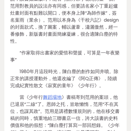
范用對教員的設法亦有同感，但要請名家小丁重起爐
灶畫封面有點難以開口，便本身上陣“為師作嫁”，簽
名葉雨（業余）。范用以本身為《干校六記》design
的封面款式，換了圖案，輔以蘆葦，瀟灑傲然，經一
番修飾，新版書封畫面簡練凝練，很合適陳白塵的特
性。
“作家取得出書家的愛惜和聲援，可算是一年夜樂
事”
1980年月這段時光，陳白塵的創作如同井噴。除
正常的講授運動外，他還改編了《阿Q正傳》，陸續
完成紀實性散文《寂寞的童年》《少年行》。
當《少年行
舞蹈場地
》書稿寄到范用的案頭，他
已退居“二線”了。恩師之托，豈敢懶惰，范用“不在其
位，也謀其政”。范用是講禮數懂規則的，他在移交書
稿的同時，慎重地給三聯書店一信，誇大該書的史料
價值和他的假想：“陳白塵打算寫一部回想錄。《少年