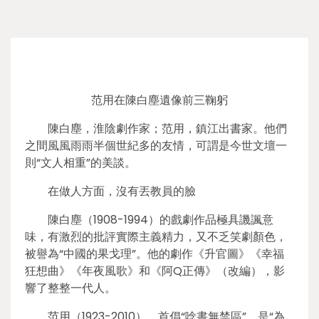
范用在陳白塵遺像前三鞠躬
陳白塵，淮陰劇作家；范用，鎮江出書家。他們
之間風風雨雨半個世紀多的友情，可謂是今世文壇一
則“文人相重”的美談。
在做人方面，沒有丟教員的臉
陳白塵（1908-1994）的戲劇作品極具譏諷意
味，有激烈的批評實際主義精力，又不乏笑劇顏色，
被譽為“中國的果戈理”。他的劇作《升官圖》《幸福
狂想曲》《年夜風歌》和《阿Q正傳》（改編），影
響了整整一代人。
范用（1923-2010），首倡“唸書無禁區”，是“為