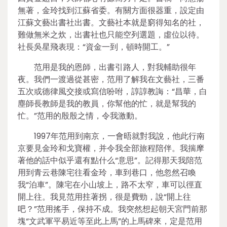
無著，金玲找到江蘇省委。有關方面很器重，設定由
江蘇文藝出書社出書。文藝社本就是窮得知名的社，
難做無米之炊，出書社也只能空列選題，虛位以待。
社長吳星飛表現：“資金一到，頓時開工。”
范用是我的恩師，出書引路人，對我輔助很年
夜。我們一渡過從甚密，范用了解我在文藝社，三番
五次或德律風交接或寫信吩咐，諄諄教誨：“昌華，白
塵師長教師是我的教員，你幫他的忙，就是幫我的
忙。”范用的殷殷之情，令我激動。
1997年范用到南京，一會晤就對我說，他此行南
京要見金玲和戈寶權，并令我全部旅程陪伴。我揣摩
著他的話中似乎還有點什么“意思”。記得那天我陪范
用到青云巷陳宅往看金玲，車到巷口，他忽然召喚
我“泊車”。陳宅在小山坡上，路不太窄，車可以徑直
開上往。我見范用拄著拐，很是費勁，說“開上往
吧？”范用搖手，保持不成。我突然想起朝天宮門前那
塊“文武軍平易近等至此上馬”的上馬碑來，定是范用