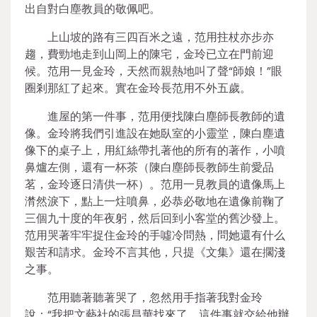
出自對白塵教員的敬佩吧。
上山坡的路有三四百米之遠，范用拄杖亦步亦
趨，費勁地走到山岡上的陳宅，金玲已立在門前迎
候。范用一見金玲，天然而親熱地叫了聲“師娘！”眼
圈剎那紅了起來。實在金玲長范用不外五歲。
進屋的第一件事，范用便找陳白塵師長教師的遺
像。金玲將我們引進設在她臥室的小靈堂，陳白塵遺
像下的桌子上，用紅絲帶扎著他的所有的著作，小噴
鼻爐左側，還有一杯茶（陳白塵師長教師生前愛品
茗，金玲逐日清供一杯）。范用一見教員的遺像馬上
潸然淚下，點上一炷噴鼻，必恭必敬地在遺像前鞠了
三個九十度的年夜躬，然后回到小客堂的舊沙發上。
范用哭著牢牢捉住金玲的手噓冷問熱，問她還有什么
艱苦和請求。金玲不言其他，只提《文集》還在擱淺
之事。
范用聽著聽著哭了，忽然用手指著我對金玲
說：“我把文藝社的張昌華找來了，這件事就交給他辦