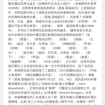
陳芝國在其博士論文《抗戰時代北京詩人研討》（首都師范年夜學
2008年）頂用專章會商過吳興華在《晨報·晨報副刊》上頒發的詩
作，并對該副刊停止了佈景先容和內在的事務剖析，此中提到“據
封世輝師長教師估量，（《晨報·晨報副刊》）共頒發了‘吳興華、
禾草、白金、蘆荻、林風等20多人的近50首詩歌’”（封世輝：《中
國失守區文學年夜系》（史料卷），南寧：廣西教導出書社1998
年），并列出了吳興華在此頒發詩作的篇名，“據筆者視力所及，
此中在事情之前的中國詩壇已嶄露頭角的吳興華就頒發了《杜
鵑》、《聞簫》、《夜客的訪問》、《西風》、《鷓鴣》、《九
歌》（組詩，共九首，分辨為《月》、《傍晚的星》、《手表》、
《吹哨》、《冬夜》、《笛》、《叫蟬》、《借宿》、《百
合》）、《遠分袂》（組詩，共五首，分辨為《夜雨》、《燈
下》、《別》、《寄遠》、《序幕》）、《重游》、《進夜》、
《過楊柳》、《夕暮》、《河水上的虹》，計24首”。這里所說的
篇目要比上文所提到的吳心海一文中所寫更為完全。除了這些詩
作，吳興華在該刊還頒發了三篇散文《古代英國桂冠詩人》《不眠
之夜偶筆》《德拉梅爾及其作品》。 《古代英國桂冠詩人》連載
于《晨報·晨報副刊》1938年7月2日、3日、4日，寫的是1930年榮
獲英國第22屆“桂冠詩人”頭銜的“約翰·梅士菲爾德”（John
Masefield），文章作者簽名“興華”，可斷定出自吳興華之手。該
文從1930年後任“桂冠詩人”白理基斯（Robert Bridges）往世
后，有能夠繼任的三名候選人吉卜林、夏芝和梅士菲爾德的好壞比
擬開端，以為“這三人作品上的價值是八兩半斤的，各擁有一部門