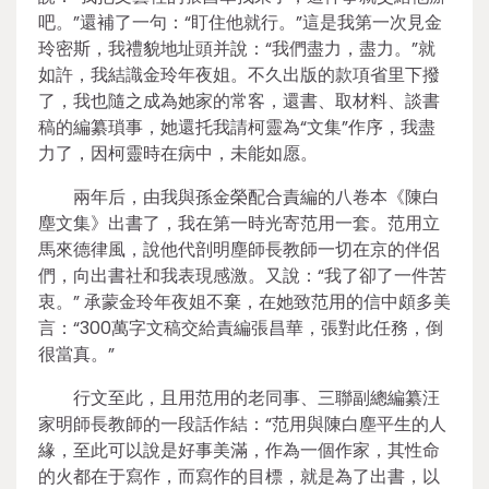
吧。”還補了一句：“盯住他就行。”這是我第一次見金
玲密斯，我禮貌地址頭并說：“我們盡力，盡力。”就
如許，我結識金玲年夜姐。不久出版的款項省里下撥
了，我也隨之成為她家的常客，還書、取材料、談書
稿的編纂瑣事，她還托我請柯靈為“文集”作序，我盡
力了，因柯靈時在病中，未能如愿。
兩年后，由我與孫金榮配合責編的八卷本《陳白
塵文集》出書了，我在第一時光寄范用一套。范用立
馬來德律風，說他代剖明塵師長教師一切在京的伴侶
們，向出書社和我表現感激。又說：“我了卻了一件苦
衷。” 承蒙金玲年夜姐不棄，在她致范用的信中頗多美
言：“300萬字文稿交給責編張昌華，張對此任務，倒
很當真。”
行文至此，且用范用的老同事、三聯副總編纂汪
家明師長教師的一段話作結：“范用與陳白塵平生的人
緣，至此可以說是好事美滿，作為一個作家，其性命
的火都在于寫作，而寫作的目標，就是為了出書，以