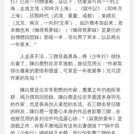
行》已在一刊物連載，這以下，估量還可寫——到上
海，走進文壇（30年月上海），《獄中記》（30年月
上海），抗戰時代（武漢、重慶、成都），束縛后
（北京、南京，一向到‘文革’）。如許幾本加起來，差
未幾也有《懶尋舊夢錄》（《懶尋舊夢錄》是夏衍的
自傳體回想錄）那樣一本，等出齊了單本，以后再出
一年夜本。”
人走茶不涼，三聯見義勇為，將《少年行》很快
出書了。陳白塵對此非常激動，致信范用云：“作家取
得出書家的愛惜和聲援，可算是一年夜樂事！兄可謂
作家的良知！”
陳白塵是位非常勤懇的作家，耄耋之年仍抱疾筆
耕，竭力撰寫回想錄。陳白塵是位非常愛護本身羽毛
的作家，也是善為別人著想的名流。在三聯名譽日隆
的時辰，陳白塵一度憂心本身的作品會影響三聯，在
他致范用的多封信中均流露心跡：“《寂寞的童年》是
游戲之作，你客不雅地說有沒有出書價值？”“病中寫
的《少年行》續稿缺乏光榮，所以怕影響三聯的名