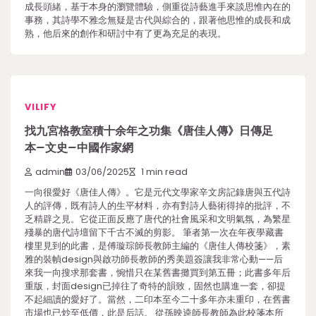
成長頭緒，基于本身的瀏覽體驗，側重從詩藝進手來談思惟內在的
事務，其詩學不雅念無疑是古代與綜合的，跟著他思惟的成長和成
熟，他后來的創作和研討中有了更為充足的表現。
VILIFY
找九宮格教室積十余年之功集《唐佳人傳》日傳足
本–文史–中國作家網
admin
03/06/2025
1 min read
一向很愛好《唐佳人傳》。它是元代文學家辛文房記錄唐與五代詩
人的評傳，既有詩人的生平材料，亦有對詩人藝術得掉的批評，不
乏精辟之見。它從正面反應了唐代的社會風采和文明氣氛，為繁星
殘暴的唐代詩壇留下千古不滅的剪影。 筆者第一次在年夜學藏書
樓里見到的此書，是傅璇琮師長教師主編的《唐佳人傳校箋》，素
雅的裝幀design與啟功師長教師的秀美題簽讓我非常心動——后
來我一向搜求那套書，惋惜只在某舊書攤買到第五冊；此書多年后
重版，封面design已掉往了奇特的韻致，固然也購進一套，卻提
不起細讀的愛好了。當然，二印本至今二十多年亦未重印，在舊書
市場也已炒至低價，此是后話。 從孫映逵師長教師為此校箋本所