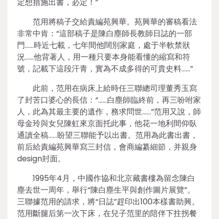
定想措施出書，必定！”
范用將稿子交給責編苑興華。苑興華的審稿看法
非常中肯：“這部稿子是陳白塵師長教師日誌的一部
門……時近七載，七年間他闊別家庭，處于半軟禁狀
況……他背著人，用一種只要本身能看懂的縮寫和符
號，記載下這段汗青，實為不成多得的可貴史料……”
此前，范用在病床上給時任三聯總司理董秀玉寫
了封苦口婆心的長信：“……白塵師臨終前，再三吩咐家
人，此為其最主要的遺作，務求問世……”范用又說，師
母金玲與女兒陳虹來京面托此事，他花一地利間仰臥
通讀全稿……盼望三聯能予以出書。范用為此書出書，
前后給責編苑興華寫三封信，會商編纂細節，并親身
design封面。
1995年4月，中國作協和北京藏書樓為留念陳白
塵去世一周年，舉行“陳白塵生平與創作圖片展覽”。
三聯據范用的請求，將“日誌”趕印出100本樣書助興。
范用斷腿后第一次下床，在兒子范里的陪伴下拄拐餐