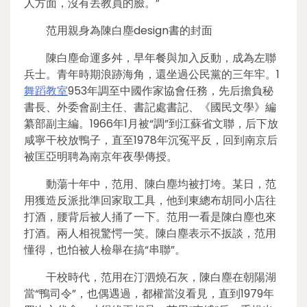
人方面，沒有丟教員的臉。”
范用親身為陳白塵design書的封面
陳白塵命運多舛，早年餐與加入反動，成為左聯
兵士。青年時期浪跡海角，還坐過公民黨的三年牢。1
舞蹈教室
953年調至中國作家協會任務，先后擔負秘
書長、外委會副主任、書記處書記、《國民文學》編
纂部副主編。1966年1月被“調”到江蘇省文聯，后下放
咸寧干校放鴨子，直至1978年沉冤平反，回到南京后
被匡亞明聘為南京年夜學傳授。
動蕩十年中，范用、陳白塵均被打垮。某日，范
用獲造反派批準回家取工具，他到東總布胡同小店往
打酒，腰背后被人捅了一下。范用一看是陳白塵也來
打酒。兩人相視驚愕一笑。陳白塵表示不扳談，范用
懂得，也怕被人檢舉在搞“串聯”。
干校時代，范用在汀泗燒石灰，陳白塵在朝陽湖
當“鴨司令”，也偶遇過，都權當沒看見，直到1979年