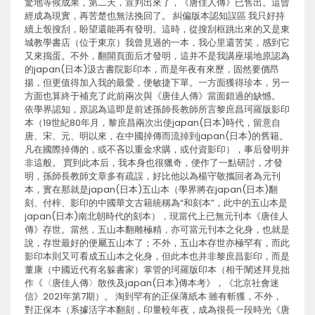
驚地等候成果，第二天，宣判出來了，《唐佳人傳》已售出。這曾
經成為現實，再苦楚也無法挽回了。 糾偏版本認知誤區 我只好持
續上彀搜刮，盼望還能再有發明。這時，從搜刮框跳出來的又是東
城教學書店（位于東京）我曾見過的一本，我心里還苦笑，感到它
又來搗蛋。不外，翻開頁面后才發明，這并不是我講座場地原認為
的japan(日本)汲古書院影印本，而是年夜有來歷，固然要價昂
揚，但更值得加入我的最愛，便敏捷下單。一方面獲得珍本，另一
方面也算終于補充了此前兩次與《唐佳人傳》當面錯過的缺憾。
依學界認知，原認為這即是前述孫師長教師所言黎庶昌珂羅版影印
本（19世紀80年月，黎庶昌兩次出使japan(日本)時代，留意自
唐、宋、元、明以來，在中國掉傳而流掉到japan(日本)的舊籍。
凡在國際掉傳的，或不吝以重金求購，或付資影印），事后發明并
非這般。 買到此本后，我本身也很獵奇，便作了一點研討，才發
明，孫師長教師文章多有疏誤，好比他以為楊守敬攜回者為元刊
本，實在那就是japan(日本)五山本（學界將在japan(日本)翻
刻、付梓、影印的中國華文古籍統稱為“和刻本”，此中的五山本是
japan(日本)南北朝時代的刻本），現當代上已無元刊本《唐佳人
傳》存世。當然，五山本翻雕極精，亦可當元刊本之化身，也就是
說，存世最好的便屬五山本了；不外，五山本存世亦極罕有，而此
影印本則又可看成五山本之化身，但此本也并非黎庶昌影印，而是
董康（中國近代有名躲書家）掌管的珂羅版印本（相干闡述拜見拙
作《〈唐佳人傳〉散佚及japan(日本)傳本考》，《北京社會迷
信》2021年第7期）。 淘到罕有的正保薄紙本 雖有斬獲，不外，
對正保本（系據活字本翻刻，印量較年夜，成為很長一段時光《唐