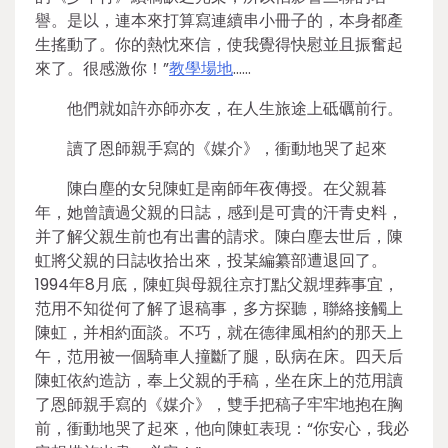
譽。是以，連本來打算寫連續串小冊子的，本身都產
生搖動了。你的熱忱來信，使我覺得快慰並且振奮起
來了。很感激你！”
教學場地
……
他們就如許亦師亦友，在人生旅途上砥礪前行。
讀了恩師親手寫的《媒介》，衝動地哭了起來
陳白塵的女兒陳虹是南師年夜傳授。在父親暮
年，她曾讀過父親的日誌，感到是可貴的汗青史料，
并了解父親生前也有出書的請求。陳白塵去世后，陳
虹將父親的日誌收拾出來，投某編纂部遭退回了。
1994年8月底，陳虹與母親往京打點父親埋葬事宜，
范用不知從何了解了退稿事，多方探聽，聯絡接觸上
陳虹，并相約面談。不巧，就在德律風相約的那天上
午，范用被一個騎車人撞斷了腿，臥病在床。四天后
陳虹依約造訪，奉上父親的手稿，坐在床上的范用讀
了恩師親手寫的《媒介》，雙手把稿子牢牢地抱在胸
前，衝動地哭了起來，他向陳虹表現：“你安心，我必