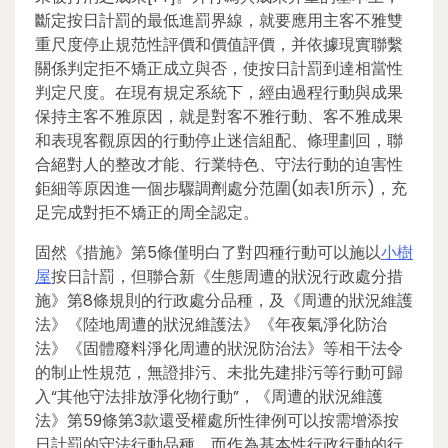
斷定按日計罰的最低進罰界線，就要應用主客不雅雙
重尺度停止規范性評價和價值評價，并依據現實聯繫
關係判定拒不矯正成立與否，使按日計罰到達相當性
判定尺度。在現有規定系統下，經由過程行動與成果
保持主客不雅原因，就是對客不雅行動、客不雅成果
和表現客觀原因的行動停止迷信組配、條理劃回，聯
合絕對人的整改才能、行業特色、守法行動的迫害性
鉅細等原因進一個步驟調劑處分范圍(如表1所示)，充
足完成對拒不矯正的周全認定。
固然《措施》第5條僅明白了對四種行動可以施以
小樹
屋
按日計罰，但聯合新《生態周遭的狀況行政處分措
施》第8條規則的行政處分品種，及《周遭的狀況維護
法》《陸地周遭的狀況維護法》《年夜氣淨化防治
法》《固體廢料淨化周遭的狀況防治法》等相干法令
的制止性規范，無證排污、未批先建排污等行動可歸
入“其他守法排放淨化物行動”，《周遭的狀況維護
法》第59條第3款還受權處所性律例可以按需增添按
日計罰的守法行動品種。而作為基本性行政行動的行