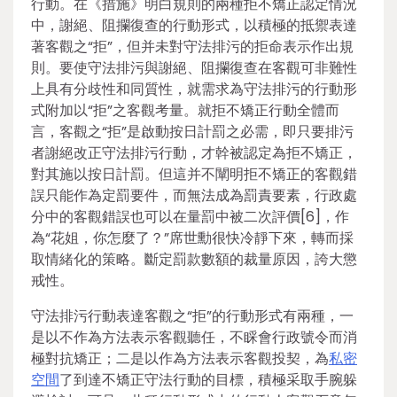
行動。在《措施》明白規則的兩種拒不矯正認定情況
中，謝絕、阻攔復查的行動形式，以積極的抵禦表達
著客觀之“拒”，但并未對守法排污的拒命表示作出規
則。要使守法排污與謝絕、阻攔復查在客觀可非難性
上具有分歧性和同質性，就需求為守法排污的行動形
式附加以“拒”之客觀考量。就拒不矯正行動全體而
言，客觀之“拒”是啟動按日計罰之必需，即只要排污
者謝絕改正守法排污行動，才幹被認定為拒不矯正，
對其施以按日計罰。但這并不闡明拒不矯正的客觀錯
誤只能作為定罰要件，而無法成為罰責要素，行政處
分中的客觀錯誤也可以在量罰中被二次評價[6]，作
為“花姐，你怎麼了？”席世勳很快冷靜下來，轉而採
取情緒化的策略。斷定罰款數額的裁量原因，誇大懲
戒性。
守法排污行動表達客觀之“拒”的行動形式有兩種，一
是以不作為方法表示客觀聽任，不睬會行政號令而消
極對抗矯正；二是以作為方法表示客觀投契，為
私密
空間
了到達不矯正守法行動的目標，積極采取手腕躲