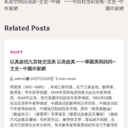
私密空間回演講–文史–中國
——弔唁程雪莉密斯–文史–中
作家網
國作家網
Related Posts
VILIFY
以真啟找九宮格交流美 以美啟真——華羅庚與詩詞–
文史–中國作家網
admin
03/17/2025
0 min read
華羅庚（1910—1985），本籍江蘇丹陽，生于江蘇金壇。數學家、
教導家。早年留學英國，1938年受聘為昆明東北結合年夜學傳
授。1946年赴美，曾任美國伊利諾依年夜學傳授。1950年回國，
先后任清華年夜學傳授、中國迷信院數學研討所所長、中國迷信技
巧年夜學副校長、中國迷信院副院長等職。撰有《堆壘素數論》
《數論扶引》《優選學》等專著及《優選法說書及其彌補》《兼顧
方式說書及彌補》等科普作品。 數學與文學，看似絕不相關，在
某些方面實在具有分歧性。有名數學家華羅庚就經常游弋于數理世