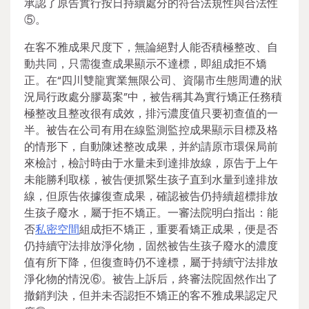
承認了原告實行按日持續處分的符合法規性與合法性
⑤。
在客不雅成果尺度下，無論絕對人能否積極整改、自
動共同，只需復查成果顯示不達標，即組成拒不矯
正。在“四川雙龍實業無限公司、資陽市生態周遭的狀
況局行政處分膠葛案”中，被告稱其為實行矯正任務積
極整改且整改很有成效，排污濃度值只要初查值的一
半。被告在公司有用在線監測監控成果顯示目標及格
的情形下，自動陳述整改成果，并約請原市環保局前
來檢討，檢討時由于水量未到達排放線，原告于上午
未能勝利取樣，被告便抓緊生孩子直到水量到達排放
線，但原告依據復查成果，確認被告仍持續超標排放
生孩子廢水，屬于拒不矯正。一審法院明白指出：能
否
私密空間
組成拒不矯正，重要看矯正成果，便是否
仍持續守法排放淨化物，固然被告生孩子廢水的濃度
值有所下降，但復查時仍不達標，屬于持續守法排放
淨化物的情況⑥。被告上訴后，終審法院固然作出了
撤銷判決，但并未否認拒不矯正的客不雅成果認定尺