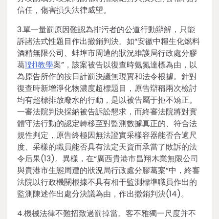
信任，傷害損失法律威望。
3.單一量罰原因難認為排污者的公道行動辯解，只能
訴諸法式性題目作出撤銷判決。如“安徽中糧生化燃料
酒精無限公司、蚌埠市周遭的狀況維護局行政處分膠
葛
1對1教學
案”，該案被告以復查時氨氮達標為由，以
為原告所作的按日計罰決議無現實和法令根據。針對
復查時新增淨化物濃度超標題目，原告辯稱兩次檢討
均有超標排放廢水的行動，是以被告屬于拒不矯正。
一審法院判決採納被告訴訟懇求，而終審法院將對實
體守法行動的認定轉移至對監測數據真正的、符合法
規性判定，原告終極因無法證實采樣容器能否合適尺
度、采樣的職員能否具有法定天資而承當了敗訴的法
令后果(13)。異樣，在“廣西貴港市昌翔木業無限公司
與貴港市生態周遭的狀況局行政處分膠葛案”中，終審
法院以行政機關根據不具有相干監測標準職員作出的
監測陳述作出處分決議為由，作出撤銷判決(14)。
4.機械法律不難招致過罰掉當。客不雅獨一尺度并不