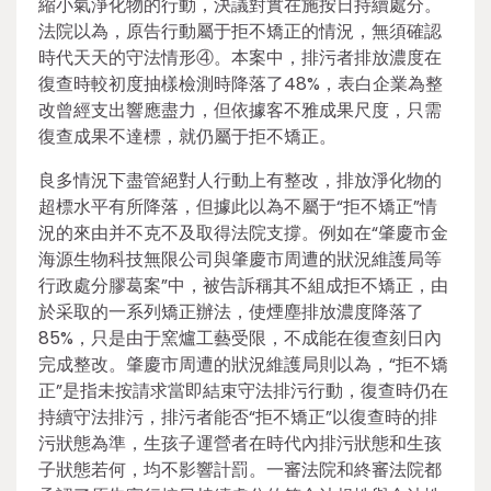
縮小氣淨化物的行動，決議對實在施按日持續處分。
法院以為，原告行動屬于拒不矯正的情況，無須確認
時代天天的守法情形④。本案中，排污者排放濃度在
復查時較初度抽樣檢測時降落了48%，表白企業為整
改曾經支出響應盡力，但依據客不雅成果尺度，只需
復查成果不達標，就仍屬于拒不矯正。
良多情況下盡管絕對人行動上有整改，排放淨化物的
超標水平有所降落，但據此以為不屬于“拒不矯正”情
況的來由并不克不及取得法院支撐。例如在“肇慶市金
海源生物科技無限公司與肇慶市周遭的狀況維護局等
行政處分膠葛案”中，被告訴稱其不組成拒不矯正，由
於采取的一系列矯正辦法，使煙塵排放濃度降落了
85%，只是由于窯爐工藝受限，不成能在復查刻日內
完成整改。肇慶市周遭的狀況維護局則以為，“拒不矯
正”是指未按請求當即結束守法排污行動，復查時仍在
持續守法排污，排污者能否“拒不矯正”以復查時的排
污狀態為準，生孩子運營者在時代內排污狀態和生孩
子狀態若何，均不影響計罰。一審法院和終審法院都