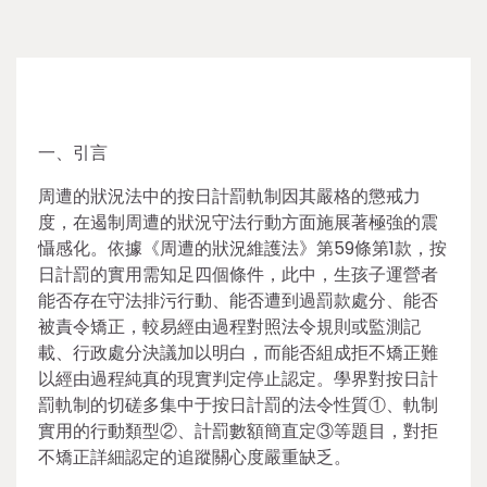
一、引言
周遭的狀況法中的按日計罰軌制因其嚴格的懲戒力
度，在遏制周遭的狀況守法行動方面施展著極強的震
懾感化。依據《周遭的狀況維護法》第59條第1款，按
日計罰的實用需知足四個條件，此中，生孩子運營者
能否存在守法排污行動、能否遭到過罰款處分、能否
被責令矯正，較易經由過程對照法令規則或監測記
載、行政處分決議加以明白，而能否組成拒不矯正難
以經由過程純真的現實判定停止認定。學界對按日計
罰軌制的切磋多集中于按日計罰的法令性質①、軌制
實用的行動類型②、計罰數額簡直定③等題目，對拒
不矯正詳細認定的追蹤關心度嚴重缺乏。