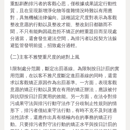
重點斟酌排污者的客觀心思，僅根據成果認定行動性
質，且在呈現新增淨化物等復雜情況時難以有用應
對，具無機械法律偏向。該種認定尺度對表示為客觀
整改意愿的行動以及整改才能、整改刻日都聽而不
聞，不只有能夠因疏忽拒不矯正的輕重題目而呈現處
分過當，還會發生避法空間，為排污者以投契方法躲
避監管發明前提，招致處分過輕。
(二)主客不雅雙重尺度的絕對上風
1.限制處分范圍，斷定出罰基線。為限制按日計罰的實
用范圍，在以客不雅尺度斷定進罰基線的同時，還需
求以客觀矯正原因作為出罰基準。一方面，表現客觀
意愿的矯正行動以及實在有用的矯正辦法，應該被付
與抗辯按日計罰實用的效能。另一方面，在法令對排
污成果守法與排污行動守法作了分歧制止性規則的情
形下，排污者僅結束守法行動，有時不克不及到達適
法性請求，還應作出具有積極內在的事務的矯正行
動。只要排污者對守法行動的矯正水平與按日計罰的