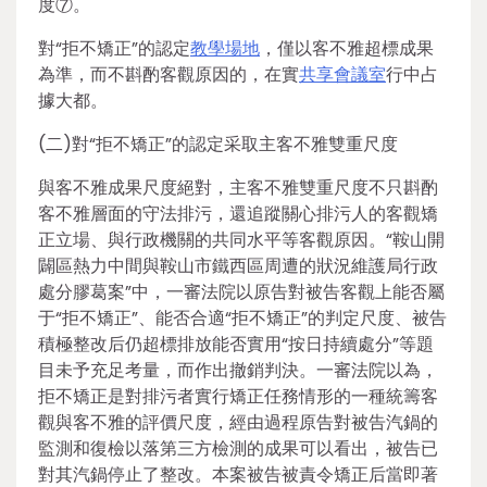
度⑦。
對“拒不矯正”的認定
教學場地
，僅以客不雅超標成果
為準，而不斟酌客觀原因的，在實
共享會議室
行中占
據大都。
(二)對“拒不矯正”的認定采取主客不雅雙重尺度
與客不雅成果尺度絕對，主客不雅雙重尺度不只斟酌
客不雅層面的守法排污，還追蹤關心排污人的客觀矯
正立場、與行政機關的共同水平等客觀原因。“鞍山開
闢區熱力中間與鞍山市鐵西區周遭的狀況維護局行政
處分膠葛案”中，一審法院以原告對被告客觀上能否屬
于“拒不矯正”、能否合適“拒不矯正”的判定尺度、被告
積極整改后仍超標排放能否實用“按日持續處分”等題
目未予充足考量，而作出撤銷判決。一審法院以為，
拒不矯正是對排污者實行矯正任務情形的一種統籌客
觀與客不雅的評價尺度，經由過程原告對被告汽鍋的
監測和復檢以落第三方檢測的成果可以看出，被告已
對其汽鍋停止了整改。本案被告被責令矯正后當即著