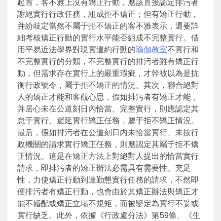
起首，客不雅上沒有矯正行動，應該直接認定排污者
謝絕實行行政任務，組成拒不矯正；但有矯正行動，
并紛歧定當然不屬于拒不矯正的客不雅表示，還要詳
細考核矯正行動的實行水平能否組成不完整實行。借
用平易近法學界對現實違約行動的
瑜伽教室
不實行和
不完整實行的分類，不完整實行的排污者雖有矯正行
動，但需求存在實行上的嚴重瑕疵，才幹被以為是抗
衡行政號令，屬于拒不矯正的情況。其次，聯合絕對
人的矯正才能和客觀心思，假如排污者有矯正才能，
并居心未在公道刻日內恰當、完整實行，則應認定其
怠于實行、遲延實行矯正任務，屬于拒不矯正情況。
最后，假如排污者在公道刻日內未恰當實行、未按行
政機關的請求實行矯正任務，則應認定其屬于拒不矯
正情況。這是在矯正方法上對絕對人提出的恰當實行
請求，即排污者的矯正辦法必需具有需要性、充足
性，力使矯正行動到達勤懇實行任務的請求，不然即
便排污者有矯正行動，也會由於其矯正辦法與矯正才
能不婚配或矯正立場不規矩，而被鑒定為實行不妥或
實行缺乏。此外，依據《行政處分法》第59條、《生