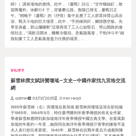
師》）講座場地的激情。此中，《鏖戰》詩云：“甘作螺絲釘，敢
當降魔杵。休辭行彳亍，背簍攀云路。魯陽已揮戈，鏖戰日正
午。”稍晚于《鏖戰》的《抒情》集中反應了工人群眾掉臂山高谷
深、戰天斗地的巨大場景，此中，“手持錘與釬，腳踏懸空板。先
爭安身處，群山攔腰斬”活潑再現了工人心如堅石、劈山開路的激
情壯志，“渴飲涼開水，饑餐冷饅頭。意氣隨風發，干勁沖斗牛”細
致刻畫了工人意氣風發盡力任務的場景。…
VILIFY
蘇雪林撰文賦詩贊瓊瑤–文史–中國作家找九宮格交流
網
admin
03/13/2025
0 min read
1965年蘇雪林（右）與瓊瑤在新加坡 蘇雪林與瓊瑤這張合影拍攝
于1965年。1964年9月，時任臺灣勝利年夜學傳授的有名女作家、
學者蘇雪林應聘到新加坡南洋年夜學傳授中國古典文學。在客寓新
加坡的年夜約一年里，她與同在南洋年夜學傳授汗青學的陳致平及
夫人袁行恕往來甚密。 1940年，蘇雪林在抗戰年夜后方成都與陳
致平佳耦結識。那時陳致平佳耦的女兒還不叫“瓊瑤”，乳名喚作鳳