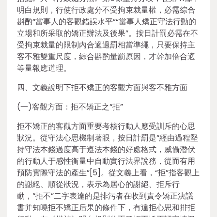
明白規則，行使行政處分不受拘束裁量權，必需綜合
斟酌“當事人的客觀錯誤水平”“當事人矯正守法行動的
立場和所采取的矯正辦法及後果”。按日計罰必需在不
受拘束裁量的限制內合適過罰相當準繩，只要保持主
客不雅雙重尺度，綜合斟酌量罰原因，才幹加倍合適
等量報應道理。
四、文義說明下拒不矯正的客觀方面與客不雅方面
(一)客觀方面：拒不矯正之“拒”
拒不矯正的客觀方面重要考核行動人應受訓斥的心思
狀況。從守法心思機制著眼，按日計罰是“經由過程堅
持守法本錢過度高于遵法本錢的好處格式，威懾潛伏
的行動人于感性衡量中自動實行法界說務，從而有用
預防實際守法的產生”[5]。從文義上看，“拒”指客觀上
的謝絕、順從狀況，表示為居心的謝絕、拒斥行
動，“拒不”二字表達的是排污者在收到責令矯正決議
書并知曉拒不矯正后果的條件下，有違拒心思和排拒