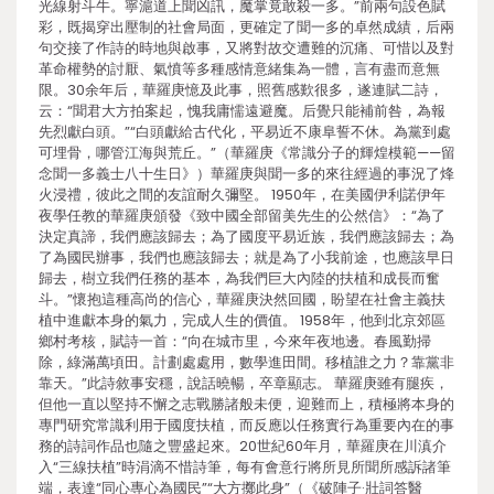
光線射斗牛。寧滬道上聞凶訊，魔掌竟敢殺一多。”前兩句設色賦
彩，既揭穿出壓制的社會局面，更確定了聞一多的卓然成績，后兩
句交接了作詩的時地與啟事，又將對故交遭難的沉痛、可惜以及對
革命權勢的討厭、氣憤等多種感情意緒集為一體，言有盡而意無
限。30余年后，華羅庚憶及此事，照舊感歎很多，遂連賦二詩，
云：“聞君大方拍案起，愧我庸懦遠避魔。后覺只能補前咎，為報
先烈獻白頭。”“白頭獻給古代化，平易近不康阜誓不休。為黨到處
可埋骨，哪管江海與荒丘。”（華羅庚《常識分子的輝煌模範——留
念聞一多義士八十生日》）華羅庚與聞一多的來往經過的事況了烽
火浸禮，彼此之間的友誼耐久彌堅。 1950年，在美國伊利諾伊年
夜學任教的華羅庚頒發《致中國全部留美先生的公然信》：“為了
決定真諦，我們應該歸去；為了國度平易近族，我們應該歸去；為
了為國民辦事，我們也應該歸去；就是為了小我前途，也應該早日
歸去，樹立我們任務的基本，為我們巨大內陸的扶植和成長而奮
斗。”懷抱這種高尚的信心，華羅庚決然回國，盼望在社會主義扶
植中進獻本身的氣力，完成人生的價值。 1958年，他到北京郊區
鄉村考核，賦詩一首：“向在城市里，今來年夜地邊。春風勤掃
除，綠滿萬頃田。計劃處處用，數學進田間。移植誰之力？靠黨非
靠天。”此詩敘事安穩，說話曉暢，卒章顯志。 華羅庚雖有腿疾，
但他一直以堅持不懈之志戰勝諸般未便，迎難而上，積極將本身的
專門研究常識利用于國度扶植，而反應以任務實行為重要內在的事
務的詩詞作品也隨之豐盛起來。20世紀60年月，華羅庚在川滇介
入“三線扶植”時涓滴不惜詩筆，每有會意行將所見所聞所感訴諸筆
端，表達“同心專心為國民”“大方擲此身”（《破陣子·壯詞答醫