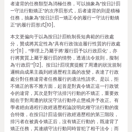
者違背的任務類型為消極任務，可以抽象為“按日計罰
—守法行動矯正”的次序罰形式，后者違背的則是積極
任務，抽象為“按日計罰—矯正令的履行—守法行動矯
正”的履行罰形式[10]。
本文更偏向于以為按日計罰軌制長短典範的行政處
分，贊成將其定性為“具有行政強迫履行性質的行政處
分”[11]，“學理上乃屬于將‘履行罰予以行政罰化’，亦
行將實質上屬于履行罰的情勢，透過法令規則，擬制
為‘行政罰’”[12]。按日計罰現實提醒了周遭的狀況規制
邏輯由成果主義到經過歷程主義的改變，表達了行政
處分對任務違背者任務履行的適法性請求。是以，拒
不矯正的客不雅方面，起首是對責令矯正這一行政號
令的違背，其次是對守法排污行動的不矯正，重要效
能在于對周遭的狀況守法行動停止懲戒并予改正。有
學者經由過程行政經過歷程論說明此種守法行動的復
合特徵，在按日計罰這個行政經過歷程的第三階段，
排污者在被責令矯正后，沒有矯正行動的，既違背了
矯正任務，其連續守法行動同時冒犯了相干法令；而