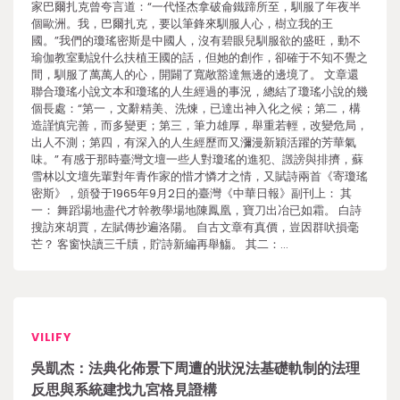
家巴爾扎克曾夸言道：“一代怪杰拿破侖鐵蹄所至，馴服了年夜半
個歐洲。我，巴爾扎克，要以筆鋒來馴服人心，樹立我的王
國。”我們的瓊瑤密斯是中國人，沒有碧眼兒馴服欲的盛旺，動不
瑜伽教室動說什么扶植王國的話，但她的創作，卻確于不知不覺之
間，馴服了萬萬人的心，開闢了寬敞豁達無邊的邊境了。 文章還
聯合瓊瑤小說文本和瓊瑤的人生經過的事況，總結了瓊瑤小說的幾
個長處：“第一，文辭精美、洗煉，已達出神入化之候；第二，構
造謹慎完善，而多變更；第三，筆力雄厚，舉重若輕，改變危局，
出人不測；第四，有深入的人生經歷而又瀰漫新穎活躍的芳華氣
味。” 有感于那時臺灣文壇一些人對瓊瑤的進犯、譭謗與排擠，蘇
雪林以文壇先輩對年青作家的惜才憐才之情，又賦詩兩首《寄瓊瑤
密斯》，頒發于1965年9月2日的臺灣《中華日報》副刊上： 其
一： 舞蹈場地盡代才幹教學場地陳鳳凰，寶刀出冶已如霜。 白詩
搜訪來胡賈，左賦傳抄遍洛陽。 自古文章有真價，豈因群吠損毫
芒？ 客窗快讀三千牘，貯詩新編再舉觴。 其二：…
VILIFY
吳凱杰：法典化佈景下周遭的狀況法基礎軌制的法理
反思與系統建找九宮格見證構