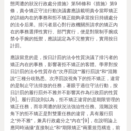
態周遭的狀況行政處分措施》第56條和《措施》第9
條，責令矯正守法行動決議書應該載明責令當即矯正
的詳細內在的事務和拒不矯正能夠承當按日持續處分
的法令后果。排污者居心對行政機關所請求的矯正內
在的事務選擇性實行、部門實行，便是對限制手腕或
禁令手腕的抵禦，應該認定為不完整實行，實用按日
計罰。
應該留意的是，按日計罰的法令性質決議了排污者的
矯正內在的事務，影響著拒不矯正的客體。學界對按
日計罰的法令性質存在“次序罰說”“履行罰說”和“混雜
說”三種分歧熟悉。次序罰說視角下的拒不矯正，違背
的是制止守法排放的任務，著眼于過往守法行動，按
日計罰的履行罰外不雅并不影響其作為行政罰的性質
[8]。履行罰說則以為，拒不矯正違背的是期限管理的
矯正任務，而非周遭的狀況法強迫性任務。混雜說視
角下的拒不矯正是對雙重任務的違背，具有履行罰
之“外不雅”，兼具行政處分之“內在”[9]，在說明論上
應同時涵攝“直接制止”和“期限矯正”兩重規范構造，前