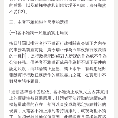
的后果，以及積極整改和糾錯立場不相當，處分顯然
不妥(12)。
三、主客不雅相聯合尺度的選擇
(一)客不雅獨一尺度的實用局限
按日計罰以排污者拒不矯正行政機關責令矯正之內在
的事務為前置前提，責令矯正作為五年夜類行政決議
的一種[1]，是行政機關對絕對人所課的作為或不作為
公法任務。僅將客不雅矯正成果作為拒不矯正要件的
認定尺度，而非論矯正意愿、矯正水平，有疏忽絕對
報酬實行行政任務所作的整改盡力之嫌，在實用中不
難發生諸多題目。
1.進罰基準被不妥壓低。客不雅矯正成果尺度因其實用
上的便捷性被普遍應用，排污者守法行動的連續或超
標超量成果的存在，都可以直接成為認定持續排污的
現實，只需客不雅上排污者持續排污，就視為拒不矯
正，無須考核其他任何原因。此種認定尺度極年夜拓