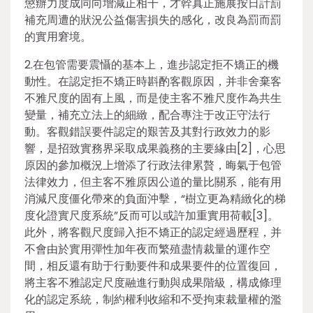
懲辦力度成同向增減正相干，才幹真正施展按日計罰
補充周遭的狀況公益傷害損失的感化，改良為罰而罰
的實用窘境。
2.在包管需要震懾的基本上，進步認定拒不矯正的機
動性。在認定拒不矯正時斟酌客觀原因，并非舍棄客
不雅尺度的固有上風，而是使主客不雅尺度作為共生
變量，補充立法上的細緻，配合專注于改正守法行
動。客觀錯誤要件認定的艱苦及其對行政效力的影
響，是招致實務界采取成果義務的主要緣由[2]，心思
原因的參加概況上增添了行政法律累贅，晦氣于包管
法律效力，但主客不雅原因公道的量比關系，能有用
消減尺度僵化帶來的負面沖擊，“樹立更為精緻化的梯
度化證實尺度系統”反而可以或許加重實用荷載[3]。
此外，將客觀尺度歸入拒不矯正的認定經過歷程，并
不會由於實用彈性加年夜而繁殖盡情裁量的運作空
間，相反還有助于行動要件和成果要件的位置復回，
將主客不雅認定尺度融進行動與成果階級，構成條理
化的認定系統，制約權利收縮和不受拘束裁量權的濫