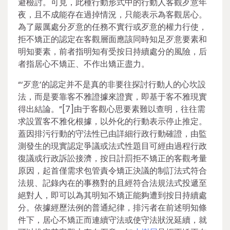
避檢討。可見，此種行動形式中的行動人客觀歹意年
夜，且不成能存在過掉情況，只能表示為客觀居心。
為了嚴厲處分歹意的任務不實行或歹意的權力行使，
拒不矯正的認定在客觀層面應該同時知足歹意要素和
明知要素，前者指明知有受按日持續處分的風險，后
者指居心不矯正、不作出矯正盡力。
“‘歹意’的認定并不是真的非要往探討行動人的心坎設
法，而是要靠客不雅證據來證實，即基于客不雅現實
得出結論。”[7]由于客觀心思要素難以查明，往往需
求設置客不雅化根據，以外化的行動表示停止推定。
蓋因排污行動的守法性已由詳細行政行動確證，由監
測發生的現實認定爭議或法式性題目可經由過程行政
復議或行政訴訟接濟，按日計罰拒不矯正的客觀考量
原因，起首僅需求包管責令矯正決議的制訂法式符合
法規、記錄內在的事務對的且經符合法規法式投遞至
絕對人，即可以為其明知不矯正能夠遭到按日持續處
分。依據經歷法例的普通紀律，排污者在前述明知條
件下，居心不矯正而連續守法或使守法狀況延續，就