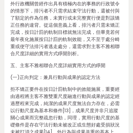
外行政機關曾經作出具有積極內在的事務的行政號令
的情形下，排污者不只需求結束守法行動，還被付與
了額定的作為任務，未實行或未完整實行便是對該矯
正任務的違背。從這個意義上看，排污者只需未矯正
完成，按日計罰的軌制目標就無法完成，但畢竟若何
最年夜化施展按日計罰的軌制效能，又不至于處分畸
重或使守法排污者逃走處分，還需求對主客不雅相聯
合尺度詳細的實用方式睜開剖析。
五、主客不雅相聯合尺度詳細實用方式的睜開
(一)正向判定：兼具行動與成果的認定方法
拒不矯正要件在按日計罰軌制中的效能施展，重要經
由過程將主客不雅雙重尺度融進行動與成果的認定經
過歷程來完成，純潔的成果尺度無法自力存在，必需
以行動尺度為基本和條件[13]，成果尺度并非只追蹤
關心成果而完整疏忽行動，同理，實用行動尺度的基
礎條件是存在守法行動未被改正或生態好處受損狀況
未被打消之成果[14]。外行為與成果并重的基本上，