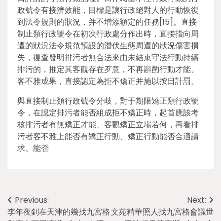
政號令有接濟效能，目標是讓行政絕對人的行動恢復
到法令規則的狀況，并不增添額定的任務[15]。直接
制止類行政號令在初次行政處分作出時，直接指向周
遭的狀況法令規范預設的潛伏生態周遭的狀況傷害損
失，復查發明排污者無合法來由未結束守法行動持續
排污的，推定其客觀存在歹意，不再斟酌行動才能、
客不雅成果，直接認定為拒不矯正并施以按日計罰。
與直接制止類行政號令分歧，對于期限矯正類行政號
令，在認定排污者能否組成拒不矯正時，起首應該考
核排污者有無矯正才能、客觀矯正立場若何，再看排
污者客不雅上能否有矯正行動、矯正行動能否合適請
求、能否
Post
Previous:
Next:
李年夜釗在天津的幾找九宮格
文苑精華照人找九宮格會議世
navigation