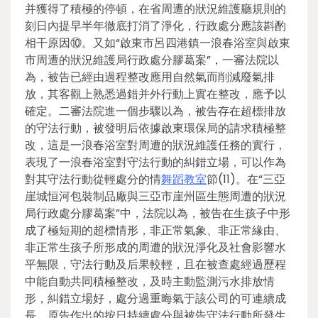
并獲得了積極的停頓，在省周遭的狀況維護廳規則的
刻日內提早半年徹底打消了淨化，行政處分應該斟酌
相干原因⑩。又如“啟東市呂四港鎮一浪春浴室與啟東
市周遭的狀況維護局行政處分膠葛案”，一審法院以
為，被告已經由過程整改應用自然氣而削減廢氣排
放，其客觀上熟悉過錯并外行動上實在整改，應予以
確定。二審法院進一個步驟以為，被告存在超標排放
的守法行動，被發明后依據啟東環保局的請求積極整
改，這是一浪春浴室對周遭的狀況維護任務的實行，
表現了一浪春浴室對守法行動的糾錯立場，可以作為
對其守法行動從輕處分的情
舞蹈教室
節(11)。在“三亞
崖城恒河包裝制品廠與三亞市崖州區生態周遭的狀況
局行政處分膠葛案”中，法院以為，被告在生孩子中形
成了極短期的超標情形，非正常氣象、非正常緣由、
非正常生孩子所形成的周遭的狀況淨化及社會影響水
平無限，守法行動及后果較輕，且在被查處經過歷程
中能自動共同積極整改，及時主動監測污水排放情
形，糾錯立場好，處分過重晦氣于該公司的可連續成
長。原告作出的按日持續處分與被告守法行動所發生