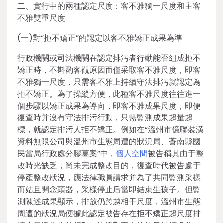
二、實行中的兩種認定尺度：客不雅獨一尺度和主客
不雅雙重尺度
(一)對“拒不矯正”的認定以客不雅矯正成果為準
行政機關或司法機關在認定排污者行動能否組成拒不
矯正時，不斟酌客觀原因而僅采取客不雅尺度，即客
不雅獨一尺度，只需客不雅上持續守法排污就認定為
拒不矯正。為了操縱方便，此種客不雅尺度往往進一
個步驟以矯正成果為導向，即客不雅成果尺度，即便
復查時并沒有守法排污行動，只需監測成果超量超
標，就認定排污人拒不矯正。例如在“溫州市億聯裝潢
資料無限公司與溫州市生態周遭的狀況局、蒼南縣國
民當局行政處分膠葛案”中，
個人空間
被告稱其由于整
改時光缺乏，尚未完成整改目的，復查時代被告處于
停產整改狀況，應法律職員請求并為了共同監測采樣
而姑且開念頭器，采樣停止后當即結束生孩子。但監
測陳述成果顯示，排放仍跨越相干尺度，溫州市生態
周遭的狀況局便據此認定被告存在拒不矯正超尺度排