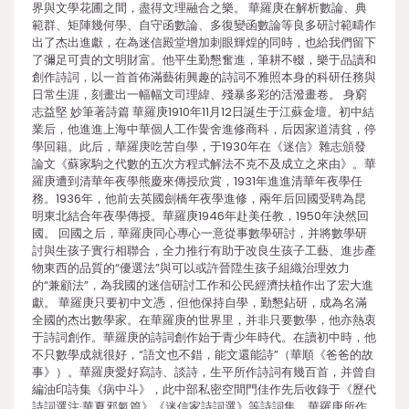
界與文學花圃之間，盡得文理融合之樂。 華羅庚在解析數論、典
範群、矩陣幾何學、自守函數論、多復變函數論等良多研討範疇作
出了杰出進獻，在為迷信殿堂增加刺眼輝煌的同時，也給我們留下
了彌足可貴的文明財富。他平生勤懇奮進，筆耕不輟，樂于品讀和
創作詩詞，以一首首佈滿藝術興趣的詩詞不雅照本身的科研任務與
日常生涯，刻畫出一幅幅文司理緯、殘暴多彩的活潑畫卷。 身窮
志益堅 妙筆著詩篇 華羅庚1910年11月12日誕生于江蘇金壇。初中結
業后，他進進上海中華個人工作黌舍進修商科，后因家道清貧，停
學回籍。此后，華羅庚吃苦自學，于1930年在《迷信》雜志頒發
論文《蘇家駒之代數的五次方程式解法不克不及成立之來由》。華
羅庚遭到清華年夜學熊慶來傳授欣賞，1931年進進清華年夜學任
務。1936年，他前去英國劍橋年夜學進修，兩年后回國受聘為昆
明東北結合年夜學傳授。華羅庚1946年赴美任教，1950年決然回
國。 回國之后，華羅庚同心專心一意從事數學研討，并將數學研
討與生孩子實行相聯合，全力推行有助于改良生孩子工藝、進步產
物東西的品質的“優選法”與可以或許晉陞生孩子組織治理效力
的“兼顧法”，為我國的迷信研討工作和公民經濟扶植作出了宏大進
獻。 華羅庚只要初中文憑，但他保持自學，勤懇鉆研，成為名滿
全國的杰出數學家。在華羅庚的世界里，并非只要數學，他亦熱衷
于詩詞創作。華羅庚的詩詞創作始于青少年時代。在讀初中時，他
不只數學成就很好，“語文也不錯，能文還能詩”（華順《爸爸的故
事》）。華羅庚愛好寫詩、談詩，生平所作詩詞有幾百首，并曾自
編油印詩集《病中斗》，此中部私密空間門佳作先后收錄于《歷代
詩詞選注·華夏邪氣篇》《迷信家詩詞選》等詩詞集。華羅庚所作