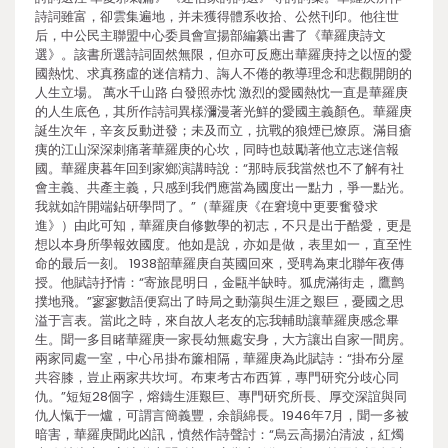
詩詞雖富，卻雲集遍地，并未獲得體系收拾、公然刊印。他往世
后，中公民主聯盟中心委員會宣揚部編纂出書了《華羅庚詩文
選》。該書所選詩詞固然無限，但亦可反應出華羅庚持之以恆的愛
國熱忱、求真務虛的迷信精力、誨人不倦的教導理念和悲觀開朗的
人生立場。 萬水千山路 白發照赤忱 激烈的愛國熱忱一直是華羅庚
的人生底色，其所作詩詞異樣瀰漫著光鮮的愛國主義顏色。華羅庚
誕生次年，辛亥反動迸發；未及而立，抗戰的狼煙已燎原。滿目瘡
痍的江山深深刺痛著華羅庚的心坎，同時也鼓勵著他立志迷信報
國。華羅庚暮年回到家鄉演講時說：“那時辰我當然也不了解有社
會主義、共產主義，只感到我們應當為國度出一點力，爭一點光。
我就如許開端鉆研學問了。”（華羅庚《在窘境中更要奮發求
進》）由此可知，華羅庚自修數學的初志，不只是出于酷愛，更是
想以本身所學報效國度。他如是說，亦如是做，表里如一，直至性
命的最后一刻。 1938韶華羅庚自英國回來，受聘為東北聯年夜傳
授。他賦詩抒情：“寄旅昆明日，金甌半缺時。狐虎滿街走，鷹鹯
撲地飛。”寥寥數語便寫出了時局之動蕩與生涯之艱巨，憂國之思
溢于言表。當此之時，來自故人老友的忘我輔助讓華羅庚感念畢
生。聞一多目睹華羅庚一家長幼無處安身，大方讓出自家一間房。
兩家同處一室，中心吊掛布簾相隔，華羅庚為此賦詩：“掛布分屋
共容膝，豈止兩家共坎坷。布東考古布西算，專門研究分歧心同
仇。”短短28個字，熔鑄生涯艱巨、專門研究所長、厚交深誼與同
仇人愾于一爐，可謂言簡義豐，余韻綿長。1946年7月，聞一多被
暗害，華羅庚聞此凶訊，憤然作詩聲討：“烏云高揚泊清波，紅燭