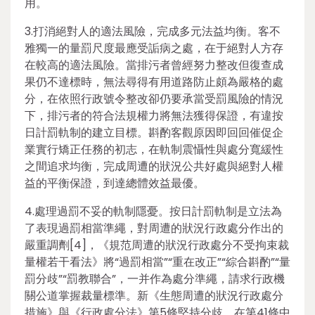
用。
3.打消絕對人的適法風險，完成多元法益均衡。客不
雅獨一的量罰尺度最應受詬病之處，在于絕對人方存
在較高的適法風險。當排污者曾經努力整改但復查成
果仍不達標時，無法尋得有用道路防止頗為嚴格的處
分，在依照行政號令整改卻仍要承當受罰風險的情況
下，排污者的符合法規權力將無法獲得保證，有違按
日計罰軌制的建立目標。斟酌客觀原因即回回催促企
業實行矯正任務的初志，在軌制震懾性與處分寬緩性
之間追求均衡，完成周遭的狀況公共好處與絕對人權
益的平衡保證，到達總體效益最優。
4.處理過罰不妥的軌制隱憂。按日計罰軌制是立法為
了表現過罰相當準繩，對周遭的狀況行政處分作出的
嚴重調劑[4]，《規范周遭的狀況行政處分不受拘束裁
量權若干看法》將“過罰相當”“重在改正”“綜合斟酌”“量
罰分歧”“罰教聯合”，一并作為處分準繩，請求行政機
關公道掌握裁量標準。新《生態周遭的狀況行政處分
措施》與《行政處分法》第5條堅持分歧，在第41條中