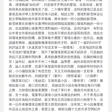
凰，僅僅兩歲“始扶床”，仍是個牙牙學語的嬰孩。在新加坡，蘇雪
林與來此探親的瓊瑤見了面。二十幾年曩昔，這時的瓊瑤已是走紅
臺港及南洋華人世界的言情小說家。相談之間，瓊瑤對蘇雪林這位
新文學晚期的老作家非常敬佩，將本身的一些小說贈給蘇雪林。
蘇雪林實在前幾年在臺灣時就曾經開端追蹤關心瓊瑤和她的一些小
說，也追蹤關心過臺灣文壇對她的一些評論。這些評論中，有對這
位年青女作家的由衷贊賞，但也有不懷好意的漫罵和譭謗。借此次
與瓊瑤會晤的契機，蘇雪林集中瀏覽了瓊瑤出書的一批作品。她越
讀越有興味，越讀越敬佩瓊瑤的創作才幹。她寫了一篇約5000字
的評論文章《永遠莫放下你這支筆——致瓊瑤》，欣喜地談到近幾
年呈現的“瓊瑤景象”： 我不了解瓊瑤密斯足稱天賦與否，可是她的
突起只是這幾年間的事，真有點像彗星的忽然惠臨，狂飆的颯但是
至！論年紀，她本年不外二十幾歲，論學歷，她尚未取得年夜學文
憑，論人生經歷，也還不落發庭與黌舍的范圍，但她卻有特別的天
賦，小小腦殼裝滿了奇思空想，天主又特殊賜給她一支彩筆，竟然
能在短短數年內，持續頒發了《窗外》《煙雨濛濛》《六個夢》
《幾度落日紅》《菟絲花》五個長篇小說；《榮幸草》《潮聲》幾
個短篇小說，都三四百萬言。 當她這些小說在報章雜志每日刊載
之際，大師發狂般搶著瀏覽；印成了單行本，幾個月內便達七八
版，至十余版。電臺爭以瓊瑤小說作為播送的材料，片子界竟以瓊
瑤作品作為制片的題材。新文學自五四活動后直到小樹屋于今，沒
有一位作者像瓊瑤這般受寬大群眾的接待，沒有第二本小說像瓊瑤
作品這么地流布之廣，發賣之速。 疇前法國十九世共享空間紀作