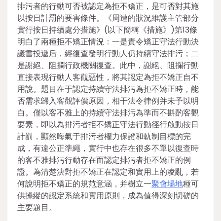
排污者的行動可否被認定為拒不矯正，是可否對其施
以按日計罰的要害條件。《周遭的狀況維護主管部分
實行按日持續處分措施》(以下簡稱《措施》)第13條
明白了兩種拒不矯正情況：一是責令矯正守法行動決
議書投遞后，經復查發明行動人仍持續守法排污；二
是謝絕、阻攔行政機關復查。此中，謝絕、阻攔行動
直接表現行動人客觀惡性，將其認定為拒不矯正自不
用說。題目在于認定持續守法排污為拒不矯正時，能
否需求歸入客觀評價原因，相干法令律例并未予以明
白。僅以客不雅上的持續守法排污為準而不斟酌客觀
要素，即以為排污者拒不矯正守法行動徑行啟動按日
計罰，顯然晦氣于排污者權力保證和軌制目標的完
成，有違公正準繩，實行中也存在很多不單以復查時
的客不雅排污行動存在而認定排污者拒不矯正的例
證。為清楚決對拒不矯正在認定和實用上的凌亂，若
何說明拒不矯正的規范意涵，并樹立一
聚會場地
種可
供操縱的認定系統和實用原則，成為值得深刻切磋的
主要題目。