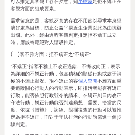
可以推定其客觀上存在歹意，知
小樹屋
足拒不矯正在
客觀方面的組成要素。
需求留意的是，客觀歹意的存在不用然以尋求本身經
濟好處為目標，防止公益平易近生企業以此為由抗辯
出罰。此外，經由過程客觀判定推定拒不矯正成立
時，應該答應絕對人辯駁推定。
(二)客不雅方面：拒不矯正之“不矯正”
“不矯正”指客不雅上不改正過錯、不悔改向正，表示
為詳細的不矯正行動，包含積極的順從行動或處于消
極的不矯正狀況。拒不矯正的客
個人空間
不雅方面重
要追蹤關心行動人的行動表示，即排污者能否有矯正
行動，能否依照行政號令的請求、在矯正刻日內改正
守法行動，矯正行動能否到達勤懇、需要、恰當的尺
度。依據《措施》，謝絕、阻攔復查的行動可以被推
定為拒不矯正，而對于守法排污的行動尚需進一個步
驟判定。