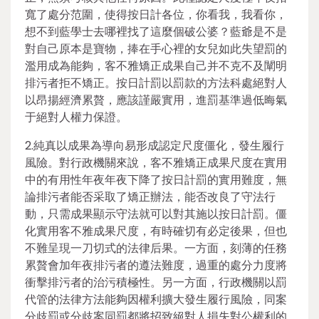
寬了處分范圍，使得按日計各位，你看我，我看你，
想不到藍學士去哪裡找了這麼個破公婆？藍爺是不是
對自己原本是寶物，捧在手心裡的女兒如此失望罰的
濫用成為能夠，客不雅矯正成果自己并不克不及闡明
排污者拒不矯正。按日計罰以罰款的方法科處絕對人
以昂揚經濟累贅，應該謹嚴實用，進罰基準過低晦氣
于絕對人權力保證。
2.純真以成果為導向易形成認定尺度僵化，發生履行
風險。對行政機關來說，客不雅矯正成果尺度在實用
中的有用性年夜年夜下降了按日計罰的實用難度，無
論排污者能否采取了矯正辦法，能否改良了守法行
動，只需成果顯示守法就可以對其施以按日計罰。僵
化實用客不雅成果尺度，有時確切有必定後果，但也
不難呈現一刀切式的法律后果。一方面，刻薄的任務
累贅會加年夜排污者的遵法難度，過重的處分力度將
衝擊排污者的治污積極性。另一方面，行政機關以罰
代管的法律方法能夠因權利擴大發生履行風險，同案
分歧罰或分歧案同罰都將招致絕對人損失對公權利的