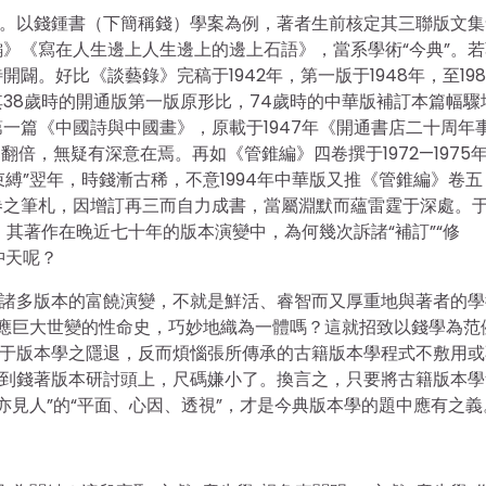
”。以錢鍾書（下簡稱錢）學案為例，著者生前核定其三聯版文集
》《寫在人生邊上人生邊上的邊上石語》，當系學術“今典”。若
。好比《談藝錄》完稿于1942年，第一版于1948年，至198
38歲時的開通版第一版原形比，74歲時的中華版補訂本篇幅驟
一篇《中國詩與中國畫》，原載于1947年《開通書店二十周年
翻倍，無疑有深意在焉。再如《管錐編》四卷撰于1972—1975
思惟束縛”翌年，時錢漸古稀，不意1994年中華版又推《管錐編》卷
卷之筆札，因增訂再三而自力成書，當屬淵默而蘊雷霆于深處。
其著作在晚近七十年的版本演變中，為何幾次訴諸“補訂”“修
沖天呢？
著諸多版本的富饒演變，不就是鮮活、睿智而又厚重地與著者的學
地感應巨大世變的性命史，巧妙地織為一體嗎？這就招致以錢學為范
在于版本學之隱退，反而煩惱張所傳承的古籍版本學程式不敷用或
擱到錢著版本研討頭上，尺碼嫌小了。換言之，只要將古籍版本學
物亦見人”的“平面、心因、透視”，才是今典版本學的題中應有之義