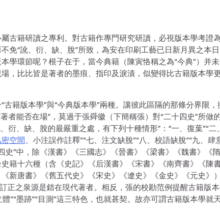
必屬古籍研讀之專利。對古籍作專門研究研讀，必視版本學考證
不免“訛、衍、缺、脫”所致，為安在印刷工藝已日新月異之本日
本學環節呢？根子在于，當今典籍（陳寅恪稱之為“今典”）并未
現場，比比皆是著者的墨痕、指印及淚漬，似變得比古籍版本學
“古籍版本學”與“今典版本學”兩種。讓彼此區隔的那條分界限，
“著者能否在場”，莫過于張舜徽（下簡稱張）對“二十四史”所做
訛、衍、缺、脫的最嚴重之處，有下列十種情形”：“一、復葉”“二
私密空間
、小注誤作註釋”“七、注文缺脫”“八、校語缺脫”“九、肆
十四史”中，除《漢書》《三國志》《晉書》《梁書》《魏書》《
余史籍十六種（含《史記》《后漢書》《宋書》《南齊書》《陳
》《新唐書》《舊五代史》《宋史》《遼史》《金史》《元史》
述訂正之泉源是錯在現代著者。相反，張的校勘范例提醒古籍版本
體”“墨跡”“目測”這三特色，也就甚契。故亦可謂古籍版本學就