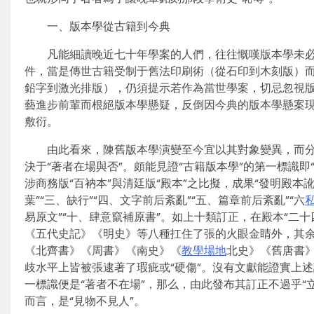
一、版本學從古籍到今典
凡能細讀晚近七十年學案的人們，往往慨嘆版本學未
件，當是傳世古籍受制于舊法印刷術（從石印到木刻版）而
鉛字到激光排版），仍須提示若作為當世學案，切忌忽視版
藝進步前輩而根絕版本學懸疑，反倒因今典的版本學懸案
敷衍。
由此看來，陳舊版本學演變至今宜以其對象變異，而分
決于“著者在場與否”。頗能見證“古籍版本學”的第一標識即
涉商務版“百衲本”與清廷版“殿本”之比擬，成果“發明殿本
葉”“三、缺行”“四、文字前后紊亂”“五、篇章前后紊亂”“六
易原文”“十、肆意竄補原書”。如上十類訂正，在殿本“二
《五代史記》《明史》等八種扛住了張的火眼金睛外，其
《北齊書》《周書》《南史》《
教學場地
北史》《舊唐書
歧水平上皆被張逮著了瑕疵或“硬傷”。沒有文獻能證實上
一標識便是“著者不在場”，那么，由此發布其訂正不過乎“立
而言，是“見物不見人”。