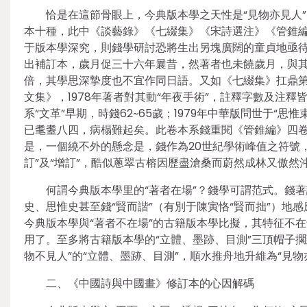
恰是在這節骨眼上，今典版本學之天性是“見物亦見人
本十種，此中《談藝錄》《七綴集》《宋詩選注》《管錐編
于版本學深究，則錢學研討恐將生出另塊廣闊的童貞地亟待開闢
出補訂本，歲月促三十六年曩昔，然著者也未饒歲月，與其
倍，其學思深摯度也不宜作同日語。又如《七綴集》扛鼎第
文集》，1978年著者對其動“年夜手術”，註釋字數及注釋皆
系“文革”早期，時錢62~65歲；1979年中華版問世于“
已耄耋八四，病榻難起矣。此卷本系錢重閱《管錐編》四
是，一個繞不外的懸念是，錢作為20世紀學術峰值之符號，
訂”及“增訂”，酷似蔥翠古榕因歷盡滄桑而蔚然成林又傲然
何謂今典版本學里的“著者在場”？錢學可謂范式。錢
史、思惟史甚至錢“賢而諧”（有別于陳寅恪“賢而拙”）
今典版本學與“著者不在場”的古籍版本學比擬，其特征不
用了。至多將古籍版本學的“立體、墨跡、目測”三頂帽子
物不見人”的“立體、墨跡、目測”，順水推舟地升維為“見
二、《中國詩與中國畫》修訂本的心因解碼