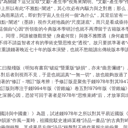
”為關鍵？這兒宜取“文獻-產生學”視角來闡明。“文獻-產生學”
上所以有此“不雅點-闡述”，其心坎必有內驅力與之對應；那么
為雨果語式，即針對宇宙人生任何一個“為什么”，其背后皆有一
雅點-闡述”（墨跡）視作天經地義的“尺度謎底”，而只是看成亟
，這個由“心因”所領銜的今典版本學研討也就不再滯留于古籍版本
學）。同理，阿誰被微觀世變（身處何世）與微不雅際遇（身何處
而不得不請益智者才有的學術史暨思惟史“透視”。故只要抓準著者“
徑來重讀錢著晚近七十年的版本演變，也就不愁能讀出傳統版本學
曰擬殘版（明知有書寫“破綻”暨重版“缺損”，亦未“曲意彌縫”）
對后者則視而不見，于是也就認真“一無一切”，故也能夠放過了
“修訂－增訂”版考辨：予修訂版是聚焦于錢1978年對其194
版則專注于錢1994年版《管錐編》卷五對1979年版《管錐編
深層心因，恐皆可回于著者是1978年“思惟束縛”后，才放筆寫
國詩與中國畫〉》為題，試述錢1978年之所以對其平易近國版
神韻派”作風一案時，祖國批駁史連綿某種“詩品—畫品”的古典對
兩側秤盤，其成果是左側“詩品”秤盤對王維作風報出的份量，與