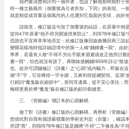
我們要清楚和評判一個作者，也該了解他那時期對于
時一種文藝風尚（側重號為引者所加，下同）的表現。一個
就是順從或背棄這個風尚的人也遭到它負面的安排，由於
請留意，修訂版這句加了側重號的結語，在原著中倒是：
從1947年原著“他不得另開途徑來防止”，到1978年修訂
恐誰也不宜再草率地否定：此修訂版像回旋曲幾回再三說起
變開花樣地特指詳細語境中的第一人稱“錢鍾書—我”。由
學界，若還有人敢“不得不另出手眼來迴避或改正他所討厭的
書—我”，怕也就沒有誰了。再聯絡接觸錢1959年詩云“敢違
也。故亦可謂錢修訂《詩畫》之“心因”或內驅力，即躲在這
個“不”字，它珍稀得一字令嬡，又鋒利得提綱契領。這滴“
行銷詞“魔鬼躲在細節中”，形同耳邊風，從不安心里往；而
晚晴更善於將“魔鬼”躲在修訂版的鉛印裂縫里。
三、《管錐編》增訂本的心因解碼
做了對《詩畫》修訂版的心因解碼，再辨析《管錐編》
想借此對自我有個謹嚴穩重的學術史判定（自鑒），確認本身
所謂“異”，則指1978年修訂版是錢將“不得”二字修改為