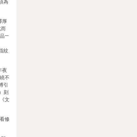
須為
澤厚
此而
品—
指紋
年夜
繞不
博引
）刻
《文
看修