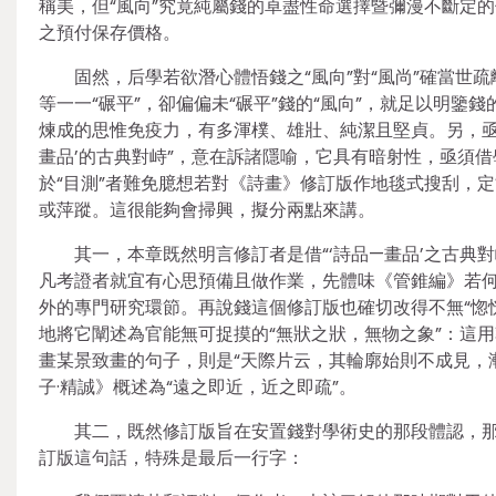
稱美，但“風向”究竟純屬錢的卓盡性命選擇暨彌漫不斷定
之預付保存價格。
固然，后學若欲潛心體悟錢之“風向”對“風尚”確當世
等一一“碾平”，卻偏偏未“碾平”錢的“風向”，就足以明鑒
煉成的思惟免疫力，有多渾樸、雄壯、純潔且堅貞。另，亟待
畫品’的古典對峙”，意在訴諸隱喻，它具有暗射性，亟須借
於“目測”者難免臆想若對《詩畫》修訂版作地毯式搜刮，
或萍蹤。這很能夠會掃興，擬分兩點來講。
其一，本章既然明言修訂者是借“‘詩品—畫品’之古典對
凡考證者就宜有心思預備且做作業，先體味《管錐編》若何
外的專門研究環節。再說錢這個修訂版也確切改得不無“惚
地將它闡述為官能無可捉摸的“無狀之狀，無物之象”：這用韓
畫某景致畫的句子，則是“天際片云，其輪廓始則不成見，
子·精誠》概述為“遠之即近，近之即疏”。
其二，既然修訂版旨在安置錢對學術史的那段體認，那
訂版這句話，特殊是最后一行字：