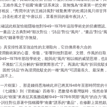
，王維作風之于祖國“南畫”語系來說，當無愧為“坐著第一把交椅
恰好相反，“秀潤沖淡”的王維詩風對“雄鷙奧博”的杜甫詩風只得甘
”，詩圣杜甫才是“中唐以后，眾看所回的最年夜詩人”。
在確認此框架恰能隱喻他對1949—1978年這段學術史的切膚體認
—畫品’之古典對峙”順次對位：“詩品”對位“風尚”，“畫品”對位“
位當代“錢著學思”亦無疑。
代）具安排性甚至強迫性的主潮取向，它仿佛席卷六合的
，它浸潤藝術家的心靈、骨髓，“影響到他對題材、文體、作風的往取
49—1978年那段學術史，能與此“風尚”相以稱的威望思潮，也
不雅點”三元分解的“蘇聯實際形式”了。再讓此“風尚”折回批駁
。固然“詩品”作為浸潤批駁史的一種“風尚”可謂最長久、最深奧
也說不上。
的一片樹葉》。那是錢得悉海峽此岸已將其1948年至那時問世的
》《七綴集》到《管錐編》四卷等）悉數發布臺灣版時，悵然命
“樹葉”來表征其孤膽疏離1949—1978年間那“風尚”的自力“風
一詞往對位原著中指稱國學“南畫”譜系的“畫品”，在修辭上當然頗