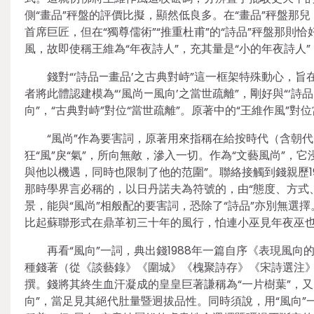
側“畫品”秤盤的評價比擬，顯然低良多。在“畫品”秤盤那兒
首席巨匠，但在“獨尊儒術”“推重杜甫”的“詩品”秤盤那則
風，故即使稱王維為“年夜詩人”，充其量是“小的年夜詩人
錢對“‘詩品—畫品’之古典對峙”這一框架特殊動心，旨
者將此體認建模為“‘風尚—風向’之當世疏離”，剛好與“‘詩品
向”，“古典對峙”對位“當世疏離”。原著中的“王維作風”對
“風尚”作為要害詞，原著用來指稱在給按時代（含朝
狂“風”戾“氣”，所向無敵，滲入一切。作為“文藝風尚”
與他以機遇，同時也限制了他的范圍”。聯絡接觸到錢親歷19
那時學界言必稱的，以日丹諾夫為符號的，由“態度、方式、
景，能與“風尚”相般配的要害詞，恐除了“詩品”亦別無選擇
比起蘇聯形式在鼎革初三十年的風行，怕連小巫見年夜巫
再看“風向”一詞，典出錢1988年一篇自序《表現風向
種錢著（從《談藝錄》《圍城》《槐聚詩存》《宋詩選注
撰。錢將其終生血汗凝成的皇皇巨著謙稱為“一片樹葉”，又以此
向”，當足見其絕代肚量暨迥拔品性。同時須說，用“風向”