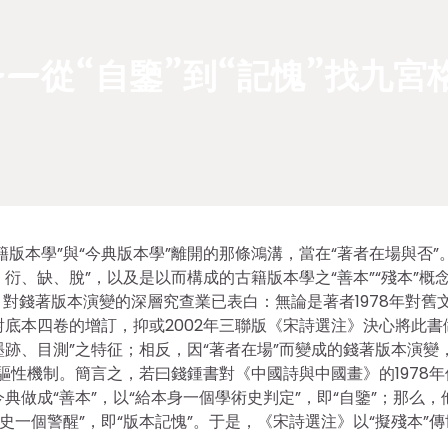
—從“自鑒”到“記愧”找九宮
版本學”與“今典版本學”離開的那條鴻溝，當在“著者在場與否”
衍、缺、脫”，以及是以而構成的古籍版本學之“善本”“殘本”概
對錢著版本演變的深層究查業已表白：無論是著者1978年對舊
對底本四卷的增訂，抑或2002年三聯版《宋詩選注》決心將此書
墨跡、目測”之特征；相反，因“著者在場”而變成的錢著版本演變
內驅性機制。簡言之，若曰錢鍾書對《中國詩與中國畫》的1978年
典做成“善本”，以“給本身一個學術史判定”，即“自鑒”；那么，
史一個警醒”，即“版本記愧”。于是，《宋詩選注》以“擬殘本”傳