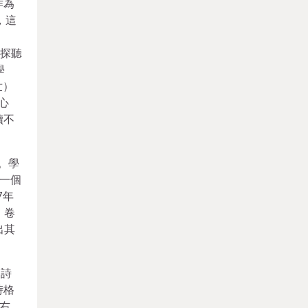
作為
，這
待探聽
學
世）
心
讀不
。學
一個
7年
》卷
出其
《詩
峙格
右