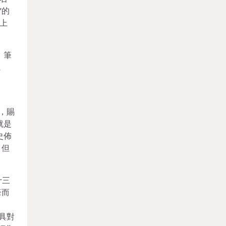
”的
拜上
。筆
風
，賜
就是
史佈
，但
十三
筆而
具對