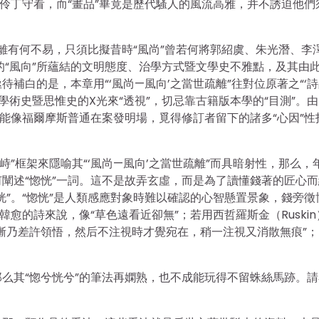
的伶丁守看，而“畫品”畢竟是歷代騷人的風流高雅，并不誘迫他們
疏離有何不易，只須比擬昔時“風尚”曾若何將郭紹虞、朱光潛、李
錢的“風向”所蘊結的文明態度、治學方式暨文學史不雅點，及其由
補白的是，本章用“‘風尚—風向’之當世疏離”往對位原著之“‘詩
學術史暨思惟史的X光來“透視”，切忌靠古籍版本學的“目測”。由
定能像福爾摩斯普通在案發明場，覓得修訂者留下的諸多“心因”性
峙”框架來隱喻其“‘風尚—風向’之當世疏離”而具暗射性，那么，
闡述“惚恍”一詞。這不是故弄玄虛，而是為了讀懂錢著的匠心而
恍”。“惚恍”是人類感應對象時難以確認的心智懸置景象，錢旁徵
愈的詩來說，像“草色遠看近卻無”；若用西哲羅斯金（Ruskin
漸乃差許領悟，然后不注視時才覺宛在，稍一注視又消散無痕”；
么其“惚兮恍兮”的筆法再嫻熟，也不成能玩得不留蛛絲馬跡。請