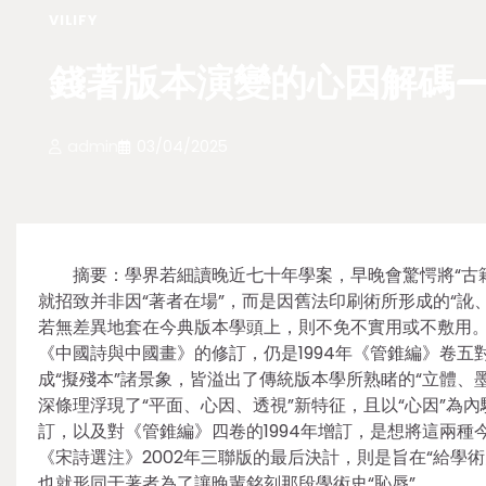
VILIFY
錢著版本演變的心因解碼—
admin
03/04/2025
摘要：學界若細讀晚近七十年學案，早晚會驚愕將“古籍
就招致并非因“著者在場”，而是因舊法印刷術所形成的“訛、
若無差異地套在今典版本學頭上，則不免不實用或不敷用。
《中國詩與中國畫》的修訂，仍是1994年《管錐編》卷五
成“擬殘本”諸景象，皆溢出了傳統版本學所熟睹的“立體、
深條理浮現了“平面、心因、透視”新特征，且以“心因”為
訂，以及對《管錐編》四卷的1994年增訂，是想將這兩種今
《宋詩選注》2002年三聯版的最后決計，則是旨在“給學術
也就形同于著者為了讓晚輩銘刻那段學術史“恥辱”。