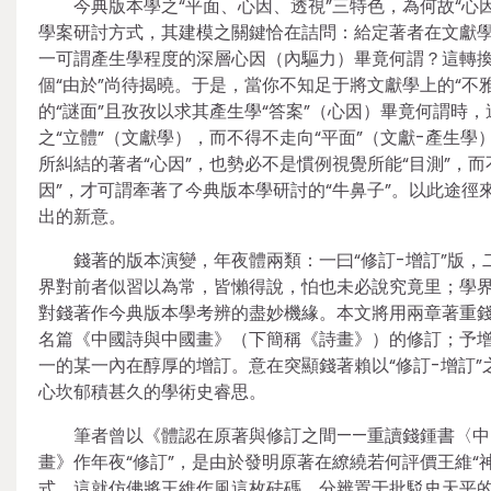
今典版本學之“平面、心因、透視”三特色，為何故“心因
學案研討方式，其建模之關鍵恰在詰問：給定著者在文獻學
一可謂產生學程度的深層心因（內驅力）畢竟何謂？這轉換
個“由於”尚待揭曉。于是，當你不知足于將文獻學上的“不
的“謎面”且孜孜以求其產生學“答案”（心因）畢竟何謂時
之“立體”（文獻學），而不得不走向“平面”（文獻-產生
所糾結的著者“心因”，也勢必不是慣例視覺所能“目測”，
因”，才可謂牽著了今典版本學研討的“牛鼻子”。以此途
出的新意。
錢著的版本演變，年夜體兩類：一曰“修訂-增訂”版，二
界對前者似習以為常，皆懶得說，怕也未必說究竟里；學界
對錢著作今典版本學考辨的盡妙機緣。本文將用兩章著重錢著的
名篇《中國詩與中國畫》（下簡稱《詩畫》）的修訂；予增訂
一的某一內在醇厚的增訂。意在突顯錢著賴以“修訂-增訂”之
心坎郁積甚久的學術史睿思。
筆者曾以《體認在原著與修訂之間——重讀錢鍾書〈中
畫》作年夜“修訂”，是由於發明原著在繚繞若何評價王維“
式。這就仿佛將王維作風這枚砝碼，分辨置于批駁史天平的