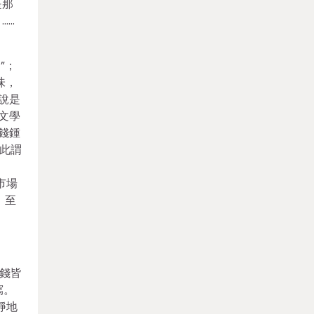
是那
……
”；
味，
說是
文學
錢鍾
？此謂
市場
，至
錢皆
寫。
靜地