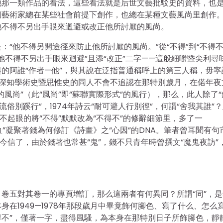
他那一類作品的看法，這些看法就是后世文藝批駁史的資料，也
藝術家總在某些社會前提下創作，也總在某種文藝風尚里創作。
他不得不另出手眼來迴避或改正他所討厭的風尚。
“他不得另開途徑來防止他所討厭的風尚。”從“不得”到“不得不
版“他不得不另出手眼來迴避”且添“改正”二字——這般細嚼暨尖利尋
的阿誰“作者—他”，與其說在泛指普通稱呼上的第三人稱，毋寧
於深知學術史暨思惟史的同人不會不追認在那特別歲月，在偌年夜
風尚”（此“風尚”即“蘇聯實際形式”的風行），那么，此人除了“
流俗別蹊行”，1974年詩云“耐可避人行別徑”，何謂“舍我其誰”
不起眼的將“不得”默默改為“不得不”的修辭細節里，多了一
血”凝聚著錢為何修訂《詩畫》之“心因”的DNA。筆者曾耳聞有句
今信了，由於錢著也常甚“鬼”，錢不只青年時曾撰文“魔鬼夜訪”
卷五對其卷一的專頁增訂，那么這兩者有何異同？所謂“同”，是
在1949—1978年那段歲月中畢竟飾何腳色、寫了什么、怎么
“不得不”，僅著一字，盡得風騷，為本身在那特別日子所飾腳色，靜