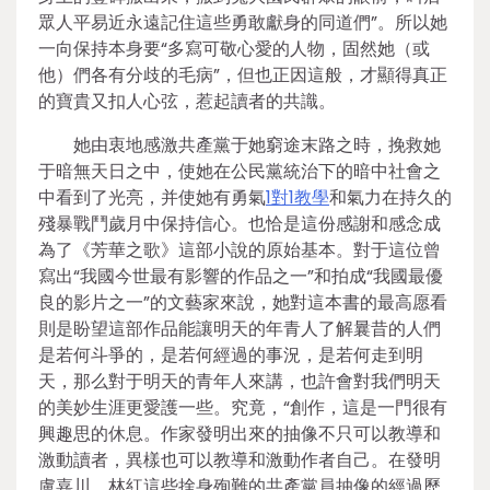
眾人平易近永遠記住這些勇敢獻身的同道們”。所以她
一向保持本身要“多寫可敬心愛的人物，固然她（或
他）們各有分歧的毛病”，但也正因這般，才顯得真正
的寶貴又扣人心弦，惹起讀者的共識。
她由衷地感激共產黨于她窮途末路之時，挽救她
于暗無天日之中，使她在公民黨統治下的暗中社會之
中看到了光亮，并使她有勇氣
1對1教學
和氣力在持久的
殘暴戰鬥歲月中保持信心。也恰是這份感謝和感念成
為了《芳華之歌》這部小說的原始基本。對于這位曾
寫出“我國今世最有影響的作品之一”和拍成“我國最優
良的影片之一”的文藝家來說，她對這本書的最高愿看
則是盼望這部作品能讓明天的年青人了解曩昔的人們
是若何斗爭的，是若何經過的事況，是若何走到明
天，那么對于明天的青年人來講，也許會對我們明天
的美妙生涯更愛護一些。究竟，“創作，這是一門很有
興趣思的休息。作家發明出來的抽像不只可以教導和
激動讀者，異樣也可以教導和激動作者自己。在發明
盧嘉川、林紅這些捨身殉難的共產黨員抽像的經過歷