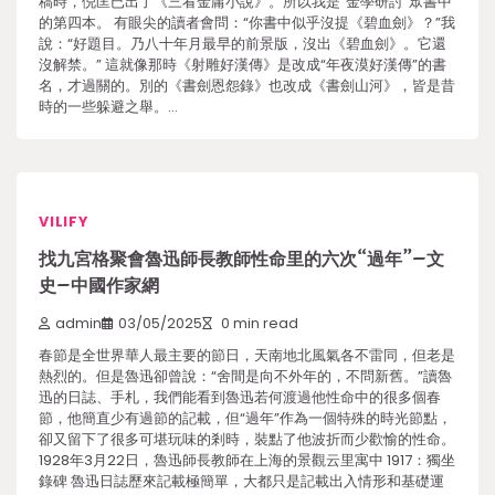
稿時，倪匡已出了《三看金庸小說》。所以我是“金學研討”眾書中
的第四本。 有眼尖的讀者會問：“你書中似乎沒提《碧血劍》？”我
說：“好題目。乃八十年月最早的前景版，沒出《碧血劍》。它還
沒解禁。” 這就像那時《射雕好漢傳》是改成“年夜漠好漢傳”的書
名，才過關的。別的《書劍恩怨錄》也改成《書劍山河》，皆是昔
時的一些躲避之舉。…
VILIFY
找九宮格聚會魯迅師長教師性命里的六次“過年”–文
史–中國作家網
admin
03/05/2025
0 min read
春節是全世界華人最主要的節日，天南地北風氣各不雷同，但老是
熱烈的。但是魯迅卻曾說：“舍間是向不外年的，不問新舊。”讀魯
迅的日誌、手札，我們能看到魯迅若何渡過他性命中的很多個春
節，他簡直少有過節的記載，但“過年”作為一個特殊的時光節點，
卻又留下了很多可堪玩味的剎時，裝點了他波折而少歡愉的性命。
1928年3月22日，魯迅師長教師在上海的景觀云里寓中 1917：獨坐
錄碑 魯迅日誌歷來記載極簡單，大都只是記載出入情形和基礎運