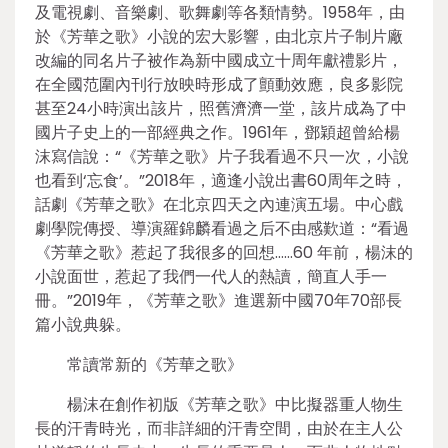
及電視劇、音樂劇、歌舞劇等各類情勢。1958年，由
於《芳華之歌》小說的宏大影響，由北京片子制片廠
改編的同名片子被作為新中國成立十周年獻禮影片，
在全國范圍內刊行放映時形成了顫動效應，良多影院
甚至24小時演出該片，照舊濟濟一堂，該片成為了中
國片子史上的一部經典之作。1961年，鄧穎超曾給楊
沫寫信說：“《芳華之歌》片子我看過不只一次，小說
也看到‘忘食’。”2018年，適逢小說出書60周年之時，
話劇《芳華之歌》在北京四天之內連演五場。中心戲
劇學院傳授、導演羅錦麟看過之后不由感歎道：“看過
《芳華之歌》惹起了我很多的回想……60 年前，楊沫的
小說面世，惹起了我們一代人的熱讀，簡直人手一
冊。”2019年，《芳華之歌》進選新中國70年70部長
篇小說典躲。
常讀常新的《芳華之歌》
楊沫在創作初版《芳華之歌》中比擬器重人物生
長的汗青時光，而非詳細的汗青空間，由於在主人公