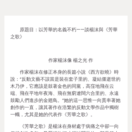
原題目：以芳華的名義不朽——談楊沫與《芳華
之歌》
作家楊沫像 楊之光 作
作家楊沫在修正本身的長篇小說《西方欲曉》時
說：“反動文藝不該當是裝在套子里的、凝結僵逝世的
木乃伊，它應該是鼓著金色的同黨，高窪地飛在云
端、飛在平地年夜海、飛在無窮遼闊六合里的、永遠
鼓勵人們進步的金翅鳥。”她的這一思惟一向貫串著她
創作的一直，讓其著作在浩繁的反動文學作品中獨樹
一幟，尤其是她的代表作《芳華之歌》。
《芳華之歌》是楊沫在身材處于病痛之中卻一向