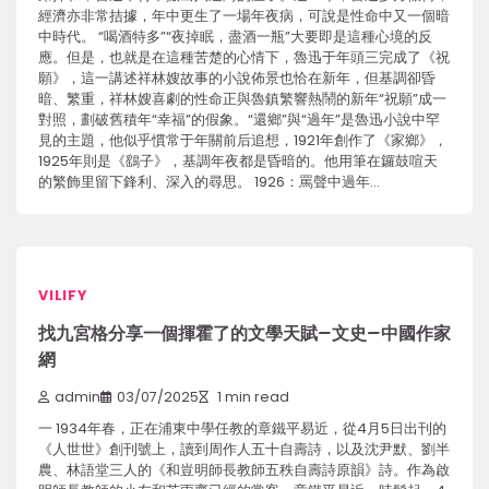
經濟亦非常拮據，年中更生了一場年夜病，可說是性命中又一個暗
中時代。 “喝酒特多”“夜掉眠，盡酒一瓶”大要即是這種心境的反
應。但是，也就是在這種苦楚的心情下，魯迅于年頭三完成了《祝
願》，這一講述祥林嫂故事的小說佈景也恰在新年，但基調卻昏
暗、繁重，祥林嫂喜劇的性命正與魯鎮繁響熱鬧的新年“祝願”成一
對照，劃破舊積年“幸福”的假象。“還鄉”與“過年”是魯迅小說中罕
見的主題，他似乎慣常于年關前后追想，1921年創作了《家鄉》，
1925年則是《鷂子》，基調年夜都是昏暗的。他用筆在鑼鼓喧天
的繁飾里留下鋒利、深入的尋思。 1926：罵聲中過年…
VILIFY
找九宮格分享一個揮霍了的文學天賦–文史–中國作家
網
admin
03/07/2025
1 min read
一 1934年春，正在浦東中學任教的章鐵平易近，從4月5日出刊的
《人世世》創刊號上，讀到周作人五十自壽詩，以及沈尹默、劉半
農、林語堂三人的《和豈明師長教師五秩自壽詩原韻》詩。作為啟