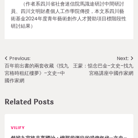
（作者系四川省社會迷信院馬識途研討中間研討
員、四川文明財產個人工作學院傳授，本文系四川藝
術基金2024年度青年藝術創作人才贊助項目標階段性
研討結果）
Post
Previous:
Next:
百年前出書的兩套收藏《找九
王蒙：惦念巴金–文史–找九
navigation
宮格時租紅樓夢》–文史–中
宮格講座中國作家網
國作家網
Related Posts
VILIFY