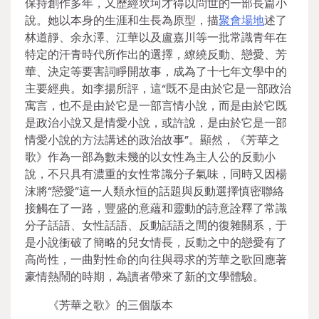
保持創作多年，又歷經坎坷才得以問世的一部長篇小
說。她以本身的生涯和生長為原型，描
聚會場地
述了
林道靜、余永澤、江華以及盧嘉川等一批常識青年在
特定的汗青時代所作出的選擇，繚繞反動、戀愛、芳
華、決定等要害詞睜開故事，成為了十七年文學中的
主要經典。如李揚所評，這“既不是由於它是一部政治
寓言，也不是由於它是一部言情小說，而是由於它既
是政治小說又是情愛小說，或許說，是由於它是一部
情愛小說的方法講述的政治故事”。顯然，《芳華之
歌》作為一部為數未幾的以女性為主人公的反動小
說，不只具有濃重的女性常識分子氣味，同時又因楊
沫將“戀愛”這一人類永恒的話題與反動選擇慎密聯絡
接觸在了一路，豐盛的意蘊和靈動的詩意詮釋了常識
分子話語、女性話語、反動話語之間的復雜關系，于
是小說衝破了簡略的兒女情長，反動之中的戀愛有了
高尚性，一曲對性命的向往與尋求的芳華之歌回應著
豪情熱鬧的時期，為讀者帶來了新的文學體驗。
《芳華之歌》的三個版本