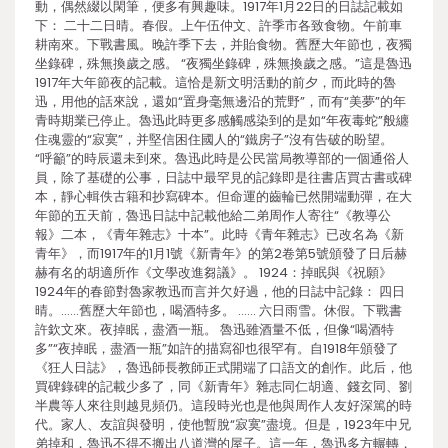
動，偶然綴以閑筆，便多有興趣味。1917年1月22日的日誌記載如
下： 二十二日晴。春假。上午伍仲文、許季市各致食物。午前車
耕南來。下戰書風。晚許季下去，并貽食物。舊歷大年節也，夜獨
坐錄碑，殊無換歲之感。 “夜獨坐錄碑，殊無換歲之感。”這是魯迅
1917年大年節夜的記載。這恰是新文明活動的前夕，而此時的魯
迅，用他的話來說，還如“置身毫無邊沿的荒野”，而有“美夢”的年
青時期業已停止。魯迅此時更多感觸感染到的是如“年夜毒蛇”般纏
住魂靈的“寂寞”，并堅信困住國人的“鐵房子”沒有告破的盼望。
“呼籲”的時辰還未到來。魯迅此時是公民當局教導部的一個通俗人
員，除了基礎的公事，日誌中最罕見的記錄即是往書店買古書或碑
本，靜心輯佚古籍和抄寫碑本。但命運的齒輪已然開端動彈，在大
年節的五天前，魯迅日誌中記載他給二弟周作人寄往“《教導公
報》二本，《青年雜志》十本”。此時《青年雜志》已改名為《新
青年》，而1917年的1月1號《新青年》的第2卷第5號頒發了日后赫
赫有名的胡適所作《文學改進芻議》。 1924：掉眠與《祝願》
1924年的春節對魯家教迅而言并欠好過，他的日誌中記錄： 四日
晴。……舊歷大年節也，喝酒特多。 …… 六日雨雪。休假。下戰書
許欽文來。夜掉眠，盡酒一瓶。 魯迅雖酒量不低，但像“喝酒特
多”“夜掉眠，盡酒一瓶”如許的描寫卻也很罕有。自1918年頒發了
《狂人日誌》，魯迅師長教師正式開端了口語文的創作。此后，他
買碑錄碑的記載少多了，同《新青年》雜志同仁胡適、錢玄同、劉
半農等人來往則越見頻仍。這段時光也是他與周作人友好深篤的時
代。家人、友誼與發明，使他暫脫“寂寞”盡境。但是，1923年中兄
弟掉和，魯迅不得不搬出八道灣的屋子。這一年，魯迅多方輾轉，