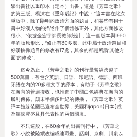
學出書社以重印本（定本）出書，這是《芳華之歌》
的第三版。楊沫在《重印后記》中說：“這本書在此次
重版中，除了顯明的政治方面的題目，和某些有損于
書中好漢人物的描述作了個體修正外，其他方面修改
很小。”依據金宏宇師長教師統計，這一個版本與1960
年的版原形比，“修正有80多處。此中屬于政治題目和
好漢抽像題目的修改有17處，其余的都是所謂‘其他方
面’的修改”。
迄今為止，《芳華之歌》的刊行量曾經跨越了
500萬冊，有包含英語、日語、印尼語、德語、西班
牙語在內的20多種文字的譯本，有助于《芳華之歌》
在海內的普遍接收，也推進了中國白色經典在海內的
勝利傳佈。顛末半個多世紀的傳播，《芳華之歌》英
譯本館躲范圍已遍布全世界，美國和japan(日本)成
為館躲豐盛且具代表性的兩個國度。
不只這般，在60余年的出書刊行中，《芳華之
歌》小說被陸續改編成連環畫、話劇、京劇、川劇以