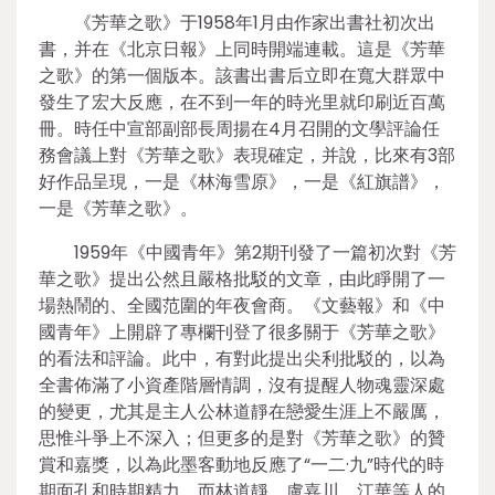
《芳華之歌》于1958年1月由作家出書社初次出
書，并在《北京日報》上同時開端連載。這是《芳華
之歌》的第一個版本。該書出書后立即在寬大群眾中
發生了宏大反應，在不到一年的時光里就印刷近百萬
冊。時任中宣部副部長周揚在4月召開的文學評論任
務會議上對《芳華之歌》表現確定，并說，比來有3部
好作品呈現，一是《林海雪原》，一是《紅旗譜》，
一是《芳華之歌》。
1959年《中國青年》第2期刊發了一篇初次對《芳
華之歌》提出公然且嚴格批駁的文章，由此睜開了一
場熱鬧的、全國范圍的年夜會商。《文藝報》和《中
國青年》上開辟了專欄刊登了很多關于《芳華之歌》
的看法和評論。此中，有對此提出尖利批駁的，以為
全書佈滿了小資產階層情調，沒有提醒人物魂靈深處
的變更，尤其是主人公林道靜在戀愛生涯上不嚴厲，
思惟斗爭上不深入；但更多的是對《芳華之歌》的贊
賞和嘉獎，以為此墨客動地反應了“一二·九”時代的時
期面孔和時期精力，而林道靜、盧嘉川、江華等人的