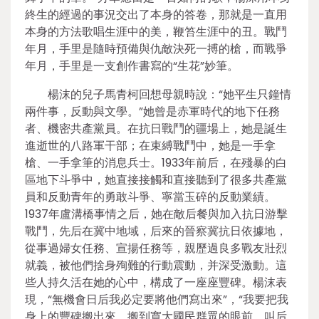
終生的經過的事況交出了本身的答卷，那就是一直用
本身的方法歌唱生涯中的美，鞭笞生涯中的丑。戰鬥
年月，手里是隨時預備與仇敵決死一搏的槍，而戰爭
年月，手里是一支創作書寫的“生花”妙筆。
楊沫的兒子馬青柯回想母親時說：“她平生只鐘情
兩件事，反動與文學。”她曾是赤軍時代的地下任務
者、機密共產黨員。在抗日戰鬥的疆場上，她是誕生
進逝世的八路軍干部；在束縛戰鬥中，她是一手拿
槍、一手拿筆的消息兵士。1933年前后，在殘暴的白
區地下斗爭中，她直接接觸和直接聽到了很多共產黨
員和反動青年的勇敢斗爭、寧當玉碎的反動業績。
1937年盧溝橋事情之后，她在敵后餐與加入抗日游擊
戰鬥，先后在冀中地域，后來的晉察冀抗日依據地，
從事過婦女任務、宣揚任務等，親歷過良多戰友壯烈
就義，被他們捨身殉難的行動震動，并深受激動。這
些人持久活在她的心中，構成了一座座豐碑。楊沫表
現，“無機會日后我必定要將他們寫出來”，“我要把我
身上的豐碑搬出來，搬到寬大國民群眾的眼前，叫后