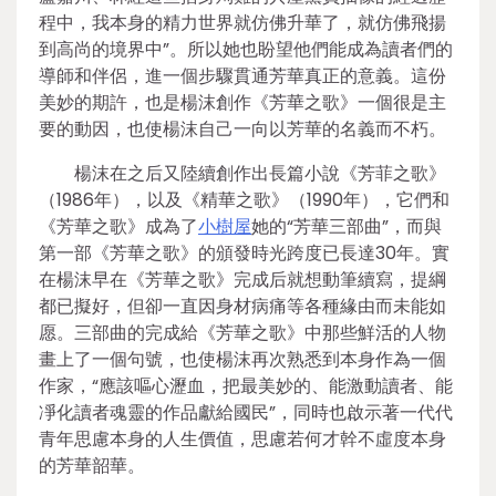
程中，我本身的精力世界就仿佛升華了，就仿佛飛揚
到高尚的境界中”。所以她也盼望他們能成為讀者們的
導師和伴侶，進一個步驟貫通芳華真正的意義。這份
美妙的期許，也是楊沫創作《芳華之歌》一個很是主
要的動因，也使楊沫自己一向以芳華的名義而不朽。
楊沫在之后又陸續創作出長篇小說《芳菲之歌》
（1986年），以及《精華之歌》（1990年），它們和
《芳華之歌》成為了
小樹屋
她的“芳華三部曲”，而與
第一部《芳華之歌》的頒發時光跨度已長達30年。實
在楊沫早在《芳華之歌》完成后就想動筆續寫，提綱
都已擬好，但卻一直因身材病痛等各種緣由而未能如
愿。三部曲的完成給《芳華之歌》中那些鮮活的人物
畫上了一個句號，也使楊沫再次熟悉到本身作為一個
作家，“應該嘔心瀝血，把最美妙的、能激動讀者、能
凈化讀者魂靈的作品獻給國民”，同時也啟示著一代代
青年思慮本身的人生價值，思慮若何才幹不虛度本身
的芳華韶華。