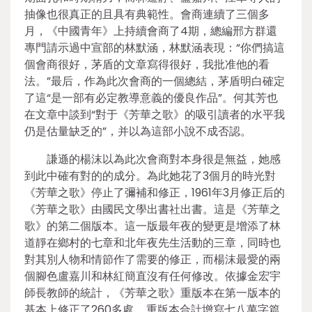
抽像也很真正的且具有典範性。會商連續了三個多
月，《中國青年》上持續會商了4期，總編邢方群還
專門請示過中宣部的林默涵，林默涵表現：“你們搞這
個會商很好，茅盾的文章寫得很好，我批准他的看
法。”最后，作為此次會商的一個總結，茅盾明白確定
了這“是一部有必定教導意義的優良作品”。何其芳也
在文章中談到“對于《芳華之歌》的吸引讀者的水平我
仍是估量缺乏的”，并以為這部小說不成否認。
謙遜的楊沫以為此次會商對本身很是無益，她感
到此中確有對的的成分。為此她花了3個月的時光對
《芳華之歌》停止了彌補和修正，1961年3月修正后的
《芳華之歌》由國民文學出書社出書。這是《芳華之
歌》的第二個版本。這一版最年夜的變更是增添了林
道靜在鄉村的七章和北年夜先生活動的三章，同時也
對其別人物和情節作了需要的修正，而楊沫最愛的兩
個腳色盧嘉川和林紅簡直沒有任何修改。依據金宏宇
師長教師的統計，《芳華之歌》重版本在第一版本的
基本上修正了260多處……重版本合計增寫七八萬字篇