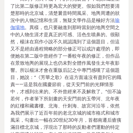
了比第二版修正時更為宏大的變更。假如我們想要清
楚那時的北京城，清楚曩昔時間風采、地輿周遭的狀
況中的人物記憶和生涯，無疑文學作品是極好方法
瑜
伽場地
。異樣，也只要融進到那時當刻的地輿空間之
中的人物生涯才是真正的可感、活色生噴鼻的。很顯
然，楊沫在寫作小說不久就認識到了這個題目，但這
又不是經由過程簡略的部分修正可以或許處理的，即
便她在第二版中曾經作了一番較年夜的修正，但作品
在景致地輿的展現上也仍未對全體作風發生太年夜影
響。所以楊沫才會在重版后記之中專門感嘆了這個題
目，她說：“《芳華之歌》在這方面遠沒有盡到它的職
責——這是我在國慶節前，從天安門前的光輝情形
中，才感到出來的。不外曾經來不及解救了。”但不論
若何，作者筆下所刻畫的天安門前的玉帶河、北年夜
的紅樓和藏書樓、北海、什剎海、故宮河沿等，依然
為我們展示了近百年前的老北京城的城市格式和城市
風采，勾畫出一幅在20世紀30年月，首都南遷后瘡痍
滿目標北京城，浮現出了那時的反動者們運動的特定