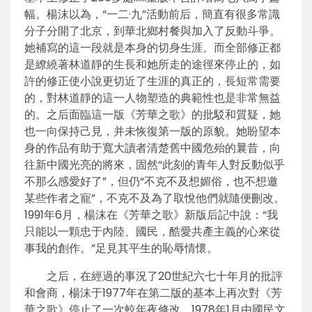
幅。楊沫以為，“一二·九”活動前后，簡直有很多常識
分子分開了北京，到華北鄉村餐與加入了反動斗爭。
她補寫的這一段就是本身的切身生涯。而全部修正都
是繚繞著林道靜的生長和她所走的途徑來停止的，如
許的修正使小說更切近了生涯的真正的，長短常需要
的，對林道靜的這一人物塑造的典範性也是非常無益
的。之后面臨這一版《芳華之歌》的批駁和質疑，她
也一向保持己見，并未恢復第一版的原貌。她盼望本
身的作品有助于寬大讀者清楚舊中國危殆的曩昔，向
往新中國光亮的將來，固然“此刻的青年人對反動似乎
不那么感愛好了”，但仍“不克不及想媚俗，也不想邀
某些作者之寵”，不克不及為了取悅他們就隨便刪改。
1991年6月，楊沫在《芳華之歌》新版后記中說：“我
只能以一顆忠于內陸、國民，酷愛共產主義的心來從
事我的創作。”足見其平生的恥辱情懷。
之后，在經過的事況了20世紀六七十年月的批評
和會商，楊沫于1977年在第二版的基本上再次對《芳
華之歌》停止了一次較年夜修改，1978年1月由國民文