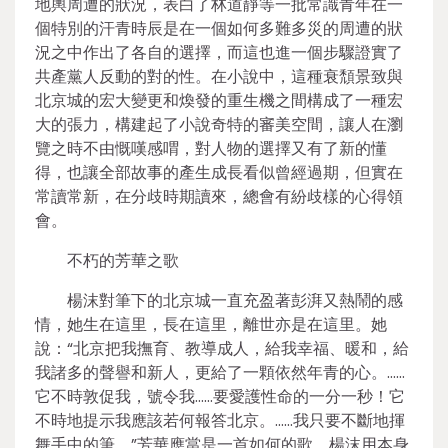
地輿周遭的狀況，表白了林道靜等一批常識青年在一
個特別的汗青時辰是在一個如何多難多災的周遭的狀
況之中作出了各自的選擇，而這也進一個步驟證實了
共產黨人反動的對的性。在小說中，這種衰頹景致與
北京城的宏大變更和煥發的重生機之間構成了一種宏
大的張力，構建起了小說奇特的審美空間，讓人在瀏
覽之時不由慨嘆感喟，對人物的選擇又有了新的懂
得，也讓全部故事的產生成長看似曾經過期，但實在
常讀常新，在分歧時期讀來，總會有紛歧樣的心得領
會。
不朽的芳華之歌
楊沫對筆下的北京城一直充盈著彭湃又熱鬧的感
情，她生在這里，長在這里，離世亦是在這里。她
說：“北京把我撫育、教導成人，給我幸福、暖和，給
我諸多的聲譽和新人，更給了一顆依然年青的心。……
它不時敦促我，號令我……要愛護性命的一分一秒！它
不時地提示我應該若何報答北京。……我只要不斷地揮
舞手中的筆。”芳華應當是一首如何的歌，楊沫用本身