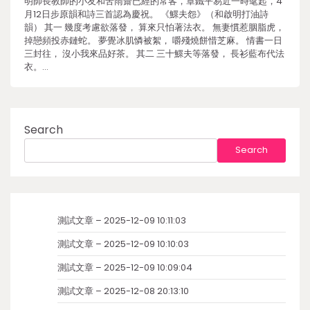
明師長教師的小友和苦雨齋已經的常客，章鐵平易近一時髦起，4
月12日步原韻和詩三首認為慶祝。 《鰥夫怨》（和啟明打油詩
韻） 其一 幾度考慮欲落發， 算來只怕著法衣。 無妻慣惹胭脂虎，
掉戀頻投赤鏈蛇。 夢覺冰肌憐被絮， 嚼殘燒餅惜芝麻。 情書一日
三封往， 沒小我來品好茶。 其二 三十鰥夫等落發， 長衫藍布代法
衣。…
Search
Search
測試文章 – 2025-12-09 10:11:03
測試文章 – 2025-12-09 10:10:03
測試文章 – 2025-12-09 10:09:04
測試文章 – 2025-12-08 20:13:10