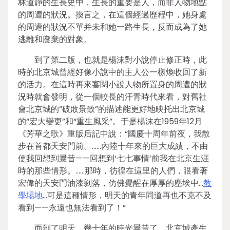
林道靜的生長史中，生長的重要是人，而非人物地點
的周遭的狀況。換言之，在這個經過歷程中，她身處
的周遭的狀況不單并未和她一路生長，反而成為了她
逃離和廢棄的對象。
到了第二版，也就是楊沫對小說停止修正時，此
時的北京城曾經好像小說中的主人公一樣煥收回了新
的活力。在這時再來審閱小說人物所置身的周遭的狀
況時就會發明，從一個較長的汗青時代來看，對舊社
會北京城的“破敗景致”的描述能更好地映托出北京城
的“宏大變更”和“重生風采”。于是楊沫在1959年12月
《芳華之歌》重版后記中說：“國慶十周年前夜，我散
步在首都天安門前。……內陸十年來的巨大成績，不由
使我回想到曩昔——回想到‘七七事情’前我在北京生涯
時的那些情形。……那時，彷徨在這里的人們，眼看著
宏偉的天安門油漆剝落，仿佛覺醒在厚厚的塵埃中…
教
學場地
…可是這種情形，明天的青年同道再也不克不及
看到——永遠也無法看到了！”
而到了明天，幾十年的時光曩昔了，北京城產生