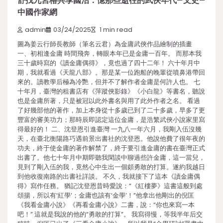
舒找九宮格共享國治：憶那些逝往的武俠年代–文史–
中國作家網
admin
03/24/2025
1 min read
圖為姜云行師長教師（筆名云君）為金庸武俠作品繪制的插畫
一、初相逢金庸 時間飛奔，轉眼本年已是金庸一百年。 而那本我
三十歲時寫的《讀金庸偶得》，竟也過了四十二年！ 六十年月中
期，我就看過《天龍八部》。那是某一位跑船的晚輩從噴鼻港帶回
來的。讀教學后極為冷艷，但并不了解作者金庸是何許人也。 七
十年月，臺灣的租書店有《萍蹤俠影錄》《小白龍》等書名，聽說
也是金庸所著，只是被冠以此外書名與用了此外作者之名。 看過
了好幾部他的著作，加上本身從十多歲已到了二十多歲，早多了更
豐富的審美功力；那時辰即認定這位金庸，是浩繁武俠小說家里寫
得最好的！ 二、沈登恩引進臺灣 一九八一年六月，我剛入伍沒幾
天，在臺北衡陽路巧遇前景出書社的沈登恩。他說他費了很年夜的
功夫，終于使金庸的著作解禁了，終于要引進金庸的書在臺灣正式
出書了。他七十年月中期即聽我閑談中聊過些許金庸，這一當兒，
見到了剛入伍的我，竟然心中生出一個頗勇敢的打算。遂約我越日
到他收復南路的出書社詳談。 不久，我就接下了這本《讀金庸偶
得》寫作任務。 猶記沈登恩昔時愛說：“《紅樓夢》這書這般到處
頌揚，所以有‘紅學’；金庸也該有‘金學’！”他拿出他剛出的倪匡
《我看金庸小說》《再看金庸小說》二書，說：“你也來寫一本
吧！” 這就是我說的他的“勇敢的打算”。 我寫得慢，等我半年后交