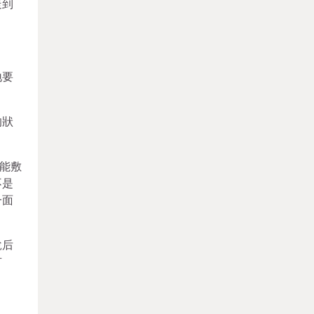
走到
地要
的狀
。
能敷
不是
一面
說后
有