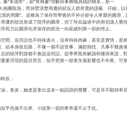
，像“未成年”，卻“有興趣”理解與事務職員搞好關系，那一
要與人抱團取熱，而掉臂清楚周遭的狀況人群所需的謹嚴、仔細，以
“荒漠的周圍”。這種為了保存而學會的不外分卻令人疼愛的圓滑，
會周遭的狀況形成了陸萍的圓滑，但丁玲在論述中的剪切讓人覺
陸萍死力以圓滑化求保存的狀況一向延續到第一節的停止。
的空間。這些話也不特殊過火，沒有特殊肉麻，甚至是實情，是
間、給本身留后路，不像一個不諳世事、滿腔熱忱、凡事不難責
之后的陸萍對誰都不會說這些話。從學界既有解讀和懂得來說，
想重要浮現的題目而言，似乎把第一節拿失落影響也不年夜。可
的時辰：
燈油，拿炭，她老是拿出這末一副諂諛的聲響，可是并不顯得卑
她似乎也做不出來。小說第一節的希奇還不止于此。