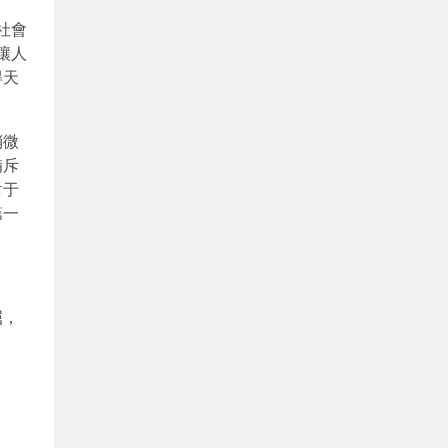
社會
讓人
得天
稍微
備斥
對于
第一
屈，