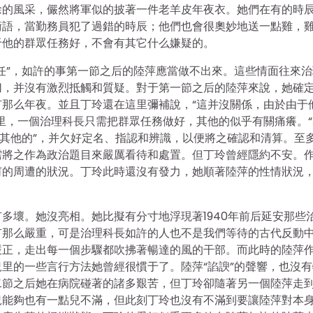
徐的風采，儼然將軍似的披著一件老羊皮年夜衣。她們在有的時
術語，當勤務員犯了過錯的時辰；他們也會很奧妙地送一點雞，
于他的群眾任務好，不會有其它什么嫌疑的。
任”，如許的事第一節之后的陸萍應當做不出來。這些情面往來治
切，并沒有激烈抵觸和質疑。對于第一節之后的陸萍來說，她確
那么年夜。並且丁玲還在這里彌補說，“這并沒關係，由於由于
里，一個治理科長只需把群眾任務做好，其他的似乎有關痛癢。“
“其他的”，并欠好定名、指認和辨識，以便將之確認和清算。至
需將之作為政治題目來嚴厲看待和處置。但丁玲曾經隱約不安。
何的周遭的狀況。丁玲此時還沒有發力，她順著陸萍的性情狀況
多壞。她沒亮相。她比擬有分寸地浮現著1940年前后延安那些
有那么嚴重，可是治理科長如許的人也不是我們等待的古代反動
嚴正，走出每一個步驟都吹拂著暢達的風的干部。而此時的陸萍
里的一些言行方法她曾經很慣于了。陸萍“諂諛”的聲響，也沒有
二節之后她在病院碰著的諸多艱苦，但丁玲卻隨著另一個陸萍走
況能夠也有一點兒不滿，但此刻丁玲也沒有不滿到要讓陸萍對本