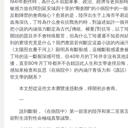
1941年創作時，為什么不寫如軍事、政治、經濟等更與那
敏感力放在闊別延安城四十里的“剛創辦”的小病院中的一
反動陣營的會商核心？愈甚的是，陸萍出生于上海市平易
血海深仇，丁玲為什么會在抗戰焦灼時，對論述如許一個
把小說的內涵張力斷定為古代/傳統、權要/對抗等，以丁玲的
開頭的題目并不會特殊艱苦，但為什么丁玲遲遲不知若何
到的窘境究竟是什么？我們應當若何斷定這篇小說的內涵汗青
《太陽照在桑干河上》顯明具有斷裂感，這種斷裂感還會
丁玲的這一斷裂深感可惜。但40年月的丁玲并非沒有其他
擾，直至80年月丁玲都并不合錯誤此人生和文學途徑后悔
感知來檢查和反思《在病院中》的內涵汗青張力和《講話
世文學的關系？
本文想從這些文本瀏覽迷惑動身，睜開初步會商。
一
說到斷裂，《在病院中》第一節里的陸萍和第二至第
卻對生涯對性命極端真摯誠摯。