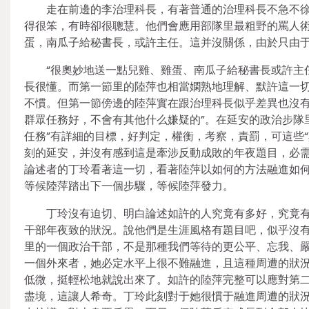
走在前邊的李治理科長，有著普通的治理科長不急不
得很笨，有時卻很聰慧。他們會應用部隊里最粗野的罵人
蛋，南瓜子給秘書長，或許主任。這并沒關係，由於只由
“很奧妙地送一點兒雞、雞蛋、南瓜子給秘書長或許主
長很懂。而第一節里的陸萍也相當嫻熟地理解、默許這一
不慣。但第一節傍邊的陸萍實在跟治理科長似乎差異也沒有
群眾任務好，不會有其他什么嫌疑的”。在延安的政治步隊
任務”有詳細的目標，好判定，權衡，考察，責罰，可這些
刻的延安，并沒有感到這是牽涉反動成敗的年夜題目，必
論述者的丁玲看著這一切，看著陸萍以如何的方法融進如
等候陸萍踏出下一個步驟，等候陸萍發力。
丁玲沒有迫切、明白論述如許的人究竟有多好，究竟有
干部年夜致的狀況。說他們是生涯風格有題目吧，似乎沒
里的一個政治干部，不是那種我們等待的更公平、忘我、
一個外來者，她必定水平上很不難融進，且這種周遭的狀況
低微，挺輕松地就說出來了。如許的陸萍完整可以應對第
盡境，這讓人希奇。丁玲此刻對于她很慣于融進周遭的狀