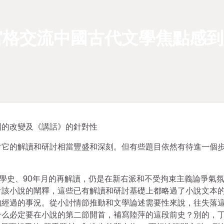
宮格交流中國古代文學焦點感到
到的改變及《講話》的針對性
對它的解讀和研討相當豐盛和深刻。但有些題目依然有待進一個
文學史、90年月的再解讀，仍是在新右派和不受拘束主義論爭氣
對該小說的闡釋，這些已有解讀和研討基礎上都略過了小說文本
的經過的事況。從小討情節推動和文學論述需要性來說，往失落
什么必定要在小說的第二節開首，補寫陸萍的這段前史？別的，