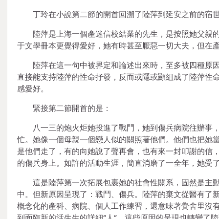
丁玲在小說第二節的開首回溯了陸萍到延安之前的宿
陸萍是上海一個產迷信校結業的先生，是按照她父親
于文學冊本更覺得愛好，她有時甚至厭惡一切大夫，但在
陸萍在這一句中被界定和論述出來時，至多被四種原
直接能支持陸萍的性命抒發，反而或隱或顯組成了陸萍性命抒
感愛好。
緊接第二節開首的是：
八一三的炮火炬她投進了戰鬥，她到傷兵病院往辦事
忙。她像一個母親一個戀人似的關照著他們。他們也把她
是他們走了，有的向她說了聲再會，也有來一封叩謝的信
的傷兵身上。如許的活動生涯，簡直消磨了一全年，她受
這是陸萍第一次拓展包裹她的社會性關系，固然是主動
中。但新原因呈現了：戰鬥、傷兵。陸萍的棄文從醫有了新的
概念化的產科、病院、個人工作練習，還意味著黌舍里沒有
到面臨新的活生生的詳細“人”。這些原因的呈現也轉變了