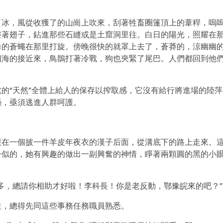
了冰，風從收獲了的山崗上吹來，刮著牲畜圈篷頂上的葦稈，嗚
整著翅子，鉆進那些石縫或是土窟洞里往。白日的陽光，照耀在
力的蒼蠅在那里打旋。傍晚很快的就罩上去了，蒼莽的，涼幽幽
四海的接近來，鳥鵲打著冷戰，狗也夾緊了尾巴。人們都回到他
的“天然”全體上給人的保存以搾取感，它沒有給行將進場的陸萍
憑，亟須逃進人群呵護。
跟在一個披一件羊皮年夜衣的漢子后面，從溝底下的路上走來。
子似的，她有興趣的做出一副興奮的神情，睜著兩顆圓的黑的小
多，總請你相助才好啦！李科長！你是老反動，鄂豫皖來的吧？”
往，總得先同這些事務任務職員熟悉。