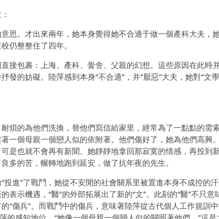
世：
的意思。才出來兩年，她本身覺得她不合適于做一個產科大夫，
產校仍整整住了四年。
因直接包裹：上海、產科、黌舍、父親的幻想。這些原因在此時
發的妨礙。陸萍感到本身“不合適”，并“厭惡”大夫，她對“文學
，耐煩的為他們洗換，替他們寫信給家里，經常為了一點點的需
當著一個母親一個戀人似的依附著。他們傷好了，她為他們高興
，可是也就不會再有新聞。她靜靜地拿回那寂寞的情感，再投到
了良多的苦，輾轉地跑到延安，做了抗年夜的先生。
“投進”了戰鬥，她從不安閒的社會關系里被置進本身不成控的汗
表示機遇，“醫”的外部拓展出了新的“文”。此刻的“醫”不只意
的“傷兵”。而戰鬥中的傷兵，意味著陸萍從古代個人工作規訓中
陸萍的感知地位。“她像一個母親一個戀人似的關照著他們。”這是