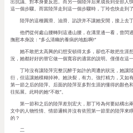
出抗議、對本身要反思。而另一個陸萍后來成長到全部人
這一個步驟。而當陸萍走到這一個步驟時，丁玲也快走到
陸萍的這種圓滑、油滑、諂諛并不讓她安閒，接上去
他們從何處山腰轉到這邊山腰，在溝里邊一看，曾閃
撫慰本身說：“多么清幽的養病的地點啊!”
她不敢把太高興的幻想安頓得太多，卻也不敢把生涯
況，她都好好的替它做一個寬容的適當的說明。僅僅在這
丁玲沒有讓陸萍完整沉醉于如許的周遭的狀況，她讓陸
衍，但這讓她模糊掉神。她決裂，有力。強打精力，又如
第一節之后的陸萍。后面的陸萍至多對生涯的懂得的顏色
往拓展。此時的她“不敢”。
第一節和之后的陸萍差別宏大，那丁玲為何要結構出
文中的人物性情、情節邏輯并沒有依照第一節里的陸萍來
的？
二