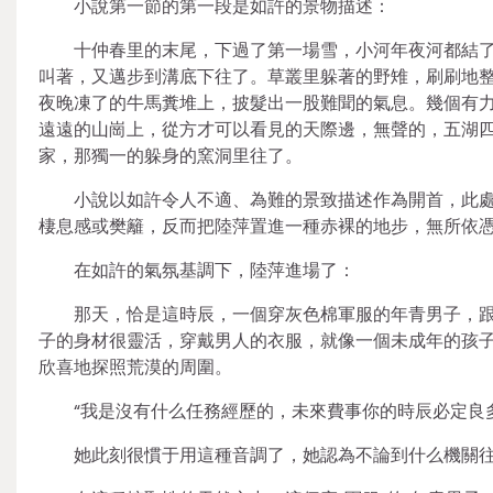
小說第一節的第一段是如許的景物描述：
十仲春里的末尾，下過了第一場雪，小河年夜河都結
叫著，又邁步到溝底下往了。草叢里躲著的野雉，刷刷地
夜晚凍了的牛馬糞堆上，披髮出一股難聞的氣息。幾個有
遠遠的山崗上，從方才可以看見的天際邊，無聲的，五湖
家，那獨一的躲身的窯洞里往了。
小說以如許令人不適、為難的景致描述作為開首，此處
棲息感或樊籬，反而把陸萍置進一種赤裸的地步，無所依
在如許的氣氛基調下，陸萍進場了：
那天，恰是這時辰，一個穿灰色棉軍服的年青男子，
子的身材很靈活，穿戴男人的衣服，就像一個未成年的孩
欣喜地探照荒漠的周圍。
“我是沒有什么任務經歷的，未來費事你的時辰必定良
她此刻很慣于用這種音調了，她認為不論到什么機關