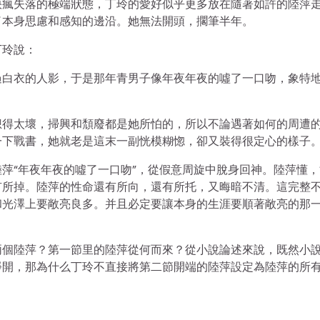
快瘋失落的極端狀態，丁玲的愛好似乎更多放在隨著如許的陸萍
了本身思慮和感知的邊沿。她無法開頭，擱筆半年。
丁玲說：
過白衣的人影，于是那年青男子像年夜年夜的噓了一口吻，象特
想得太壞，掃興和頹廢都是她所怕的，所以不論遇著如何的周遭
一下戰書，她就老是這末一副恍模糊惚，卻又裝得很定心的樣子
萍“年夜年夜的噓了一口吻”，從假意周旋中脫身回神。陸萍懂，
有所掉。陸萍的性命還有所向，還有所托，又晦暗不清。這完整
和光澤上要敞亮良多。并且必定要讓本身的生涯要順著敞亮的那
兩個陸萍？第一節里的陸萍從何而來？從小說論述來說，既然小
睜開，那為什么丁玲不直接將第二節開端的陸萍設定為陸萍的所