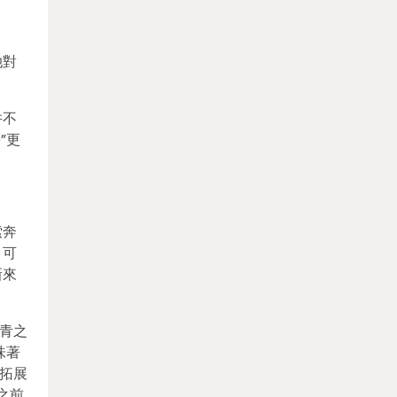
她對
并不
”更
索奔
。可
新來
青之
味著
拓展
之前