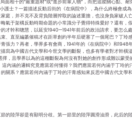
時局面相干的“嚴重題材”或“進步前輩人物”，而把追蹤關心點、耐
個小護士？一篇描述反動后街的《在病院中》，為什么終極會成為
近家庭，并不克不及背負階層搾取的論述重擔，也沒身負家破人
并晦氣于架構反動時期命題的小常識分子覺得特殊愛好？還有，
才幹和聰慧，以延安1940—1941年前后的政治請求，要怎么
結束、直至編纂催稿才在距草創約半年后硬塞了一個尾巴？丁玲
張力？再者，學界多有會商，1941年的《在病院中》和1948
被描寫為中國古代文學和今世文學的斷裂，也多有學者對才幹橫
選擇，且學界以為的這種斷裂為何沒有對她的創作形成難以蒙受
，這內涵的邏輯究竟應當若何懂得？我們應當若何內涵于丁玲的
》的關系？應當若何內涵于丁玲的汗青感知來反思中國古代文學
五節的陸萍卻是有顯明分歧。第一節里的陸萍圓滑油滑，此后的