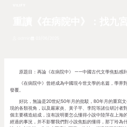
VILIFY
重讀《在病院中》：找九
admin
03/06/2025
原題目：再論《在病院中》 ——中國古代文學焦點感
《在病院中》曾經成為中國現今世文學的名篇，學界
發覆。
好比，無論是20世紀50年月的批駁，80年月的重寫
現的各類視角，以及嚴家炎、黃子平、李陀等諸位研討者
個主要構造組成，沒有說明要怎么懂得小說中陸萍在上海
經過的事況，并不影響我們對小說焦點的懂得，那丁玲為