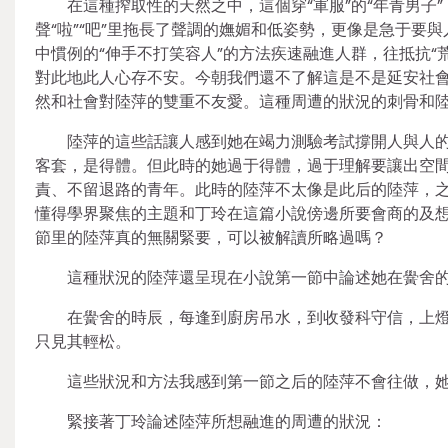
在這種搾取性的天然之中，這個穿“軍服”的“年青男子”
聲“啦”“吧”里拖長了聲調的嫵媚和低姿勢，更像是急于
中慣例的“伸手不打笑容人”的方法疾速融進人群，往抵抗
對此地此人心存不安。今朝我們還不了解這是不是延安社
然和社會對陸萍的雙重不友愛。這種周遭的狀況的刺骨和
陸萍的這些話讓人感到她在竭力測驗考試撐開人與人
客套，是得體。但此時的她過于得體，過于理解要讓出空
責、不留退路的青年。此時的陸萍不太像是此后的陸萍，
懂得學界聚焦的主題和丁玲在這篇小說傍邊所要會商的及
節里的陸萍真的無關緊要，可以被解讀所略過嗎？
這種狀況的陸萍還呈現在小說第一節中論述她在黌舍
在黌舍的時辰，每逢到廚房吊水，到收發科守信，上
只見其輕松。
這些狀況和方法我感到第一節之后的陸萍不會往做，
緊接著丁玲論述陸萍所想融進的周遭的狀況：