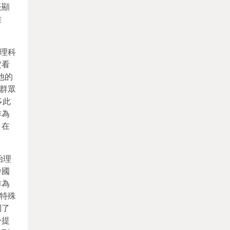
辰顯
雞
理科
定看
他的
群眾
多此
作為
，在
治理
中國
作為
特殊
到了
身提