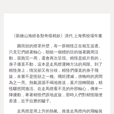
《新繪山海經各類奇樣精妖》清代 上海舊校場年畫
圓筒狀的燈罩外壁，有一群精怪正在相互追逐。
只見它們繞著軸心，朝統一個標的目的做著圓周活
動，當跑完一周，還會再次呈現。精怪是紙片剪的，
身子僵直不動，這本是走馬燈運轉方法的局限。到了
精怪身上，情況卻又有分歧，精怪們僵直的身子飛
旋，未嘗不是怪狀之一種。燭炬撲滅，傍晚時的房間
為之一亮。熱氣源源不竭地推送，葉片扭轉開啟，精
怪驟然間激活。在走馬燈看不見的外部軸心，傳來一
陣擾動，牽著精怪們原地皮旋，那時人們對精怪隨便
差遣，近乎拉磨的驢子。
走馬燈是用上升的熱氣，推進走馬燈內的飛輪裝