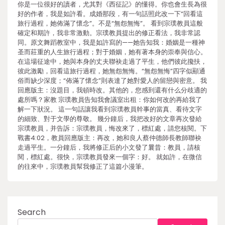
你是一位很好的讀者，尤其對《西征記》的懂得。你也會生長為很
好的作者，我是如許看。成婚那段，有一句話照此改一下“回看這
旅行過程，她佈滿了懷念”。不是“無怨無悔”。 看到宗璞教員這般
確定和期許，我非常激動。宗璞教員提出的修正看法，我非常認
同。原文舞蹈教室中，我是如許寫的——她告知我：婚姻是一種神
圣而莊重的人生旅行過程；對于婚姻，她有著本身的崇奉與信心。
在這場征途中，她與本身的丈夫聯袂走過了平生，他們彼此攙扶，
彼此激勵，回看這旅行過程，她無怨無悔。“無怨無悔”四字似顯通
俗而缺少深度；“佈滿了懷念”則表達了她對愛人的留戀與密意。 我
回應版主：沒題目，我頓時改。其他的，您感到還有什么分歧適的
處所嗎？家教 宗璞教員告知我會議室出租：你如何改的再給我了
解一下狀況。 這一句話讓我看到宗璞教員幹事的當真、看待文字
的細致、對于文學的尊敬。 幾分鐘后，我把改好的文章再次發給
宗璞教員，并告訴：宗璞教員，悔改來了，標紅處，請您核閱。下
戰書4:02，教員回應版主：再改，她和良人蔡仲德師長教師聯袂
走過平生。一分鐘后，我將修正后的小文發了曩昔：教員，請核
閱，標紅處。很快，宗璞教員發來一個字：好。 就如許，在微信
的往來中，宗璞教員幫我修正了這篇小漫筆。
Search