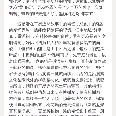
物坐騎，暗指其本相即所騎的植物，這種形式無妨稱
之為“疊加式”。更為怪異的是半人半獸的外形，譬如
蜻蜓、蝴蝶的腦殼是人頭，無妨稱之為“雜糅式”。
這是活在平易近間故事中的精怪，想象中的雜亂
的精怪家族，總能喚起陳舊的記憶。江南地域“好巫
鬼，重淫祀”，在精怪畫像的背后，還有更為長遠的文
明傳統，好比《四海野人精》里就有很多熟習的面
貌，山怪精即山魈，是山中木石之怪，也即《荊楚歲
時記》中提到的山臊：“雞叫而起，先于庭前爆仗，以
辟山臊惡鬼。”猢猻精是孫悟空的翻版，百花精儼然黛
玉葬花的抽像，柳樹精是傳說中呂洞賓的門生，明代
谷子敬有雜劇《呂洞賓三度城南柳》，說的是呂洞賓
度化岳陽城外的柳樹精羽化。或取自文獻記錄，或取
自戲曲，精怪的平易近間泥土可謂豐富。其他精怪則
從舊有的成例中仿製出來，有柳樹精，便有松樹精、
柏樹精，異樣是一野人，頭上頂著響應的樹葉，樹精
便可無窮開列出來，桃花塢的走馬燈畫片《新增盆景
百花精演戲》，更是將植物一路的精怪集中處置，所