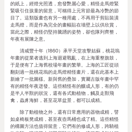
的紙上，經燈光照透，愈發艷麗心愛，精怪走馬燈緊
緊吸引住孩童的留意，可稱得上元宵節最為冷艷的節
目了。這類版畫也有另一種用處，不再用于剪貼裝潢
走馬燈，而是作為完全的畫幅貼在墻壁上以供欣賞，
當此之際，精怪仍堅持騰踴的姿勢，卻也隊列齊整，
年夜有展陳之意。
清咸豐十年（1860）承平天堂攻擊姑蘇，桃花塢
年畫的從業者逃到上海迴避戰亂，在上海重整旗鼓，
于是便有了上海舊校場年畫的繁華。上海的工匠從頭
翻刻過一批桃花塢的走馬燈精怪畫片，還在此基本上
新繪了一批圖樣。新與舊的疊加，實屬古版年畫中罕
有的精怪年夜迸發。這些精怪有的釀成人形，有的仍
是半人半獸的狀況，還有各式動植物，觸及走獸飛
禽，蟲豸海鮮，甚至花草盆景，都可以成精。
除了動植物之外，還有日常應用的器物成精，譬
如桌椅板凳成精，甚至夜壺馬桶也成了精。這些精怪
的構圖方法也值得留意，它們有的修成人形，跨騎植