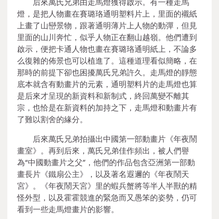
后來萬氏兄弟由走馬燈獲得啟示。有一種走馬
燈，是把人物畫在賽璐珞通明塑料片上，里面的襯紙
上畫了山巒景物，跟著通明薄片上人物的動彈，但見
里面的山川奔忙，似乎人物正在翻山越嶺。他們遭到
啟示，便把卡通人物也畫在賽璐珞通明紙上，不論多
么復雜的佈景也可以植進了。這種道理看似簡略，在
那時的前提下卻也困擾萬氏兄弟許久。走馬燈的靜態
底本就含有動畫片的元素，通明塑料片的走馬燈也算
是后來才呈現的新資料和新制式，終回萬變不離其
宗，也恰是在新資料的加持之下，走馬燈和動畫片有
了難以割舍的緣分。
后來萬氏兄弟拍攝出中國第一部動畫片《年夜鬧
畫室》。再到后來，萬氏兄弟佳作頻出，被人們譽
為“中國動畫片之父”，他們的作品包含亞洲第一部動
畫長片《鐵扇公主》，以及著名遐邇的《年夜鬧天
宮》。《年夜鬧天宮》里的蝦兵蟹將等半人半獸的精
怪外型，以及霍霍競進的緊急而又愚笨的姿勢，仍可
看到一些走馬燈畫片的影響。