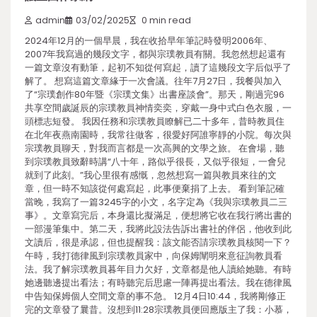
admin
03/02/2025
0 min read
2024年12月的一個早晨，我在收拾早年筆記時發明2006年、
2007年我寫過的幾段文字，都與宗璞教員有關。我忽然想起還有
一篇文章沒有動筆，起初不知從何寫起，讀了這幾段文字后似乎了
解了。 想寫這篇文章緣于一次會議。往年7月27日，我餐與加入
了“宗璞創作80年暨《宗璞文集》出書座談會”。那天，剛過完96
共享空間歲誕辰的宗璞教員神情奕奕，穿戴一身中式白色衣服，一
頭標志短發。 我因任務和宗璞教員瞭解已二十多年，昔時教員住
在北年夜燕南園時，我常往做客，很愛好阿誰寧靜的小院。每次與
宗璞教員聊天，對我而言都是一次高興的文學之旅。 在會場，聽
到宗璞教員致辭時講“八十年，路似乎很長，又似乎很短，一會兒
就到了此刻。”我心里很有感慨，忽然想寫一篇與教員來往的文
章，但一時不知該從何處寫起，此事便棄捐了上去。 看到筆記確
當晚，我寫了一篇3245字的小文，名字定為《我與宗璞教員二三
事》。文章寫完后，本身還比擬滿足，便想將它收在我行將出書的
一部漫筆集中。第二天，我將此設法告訴出書社的伴侶，他收到此
文讀后，很是承認，但也提醒我：該文能否請宗璞教員核閱一下？
午時，我打德律風到宗璞教員家中，向保姆闡明來意征詢教員看
法。我了解宗璞教員暮年目力欠好，文章都是他人讀給她聽。有時
她邊聽邊提出看法；有時聽完后思慮一陣再提出看法。我在德律風
中告知保姆個人空間文章的事不急。 12月4日10:44，我將剛修正
完的文章發了曩昔。沒想到11:28宗璞教員便回應版主了我：小慕，