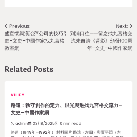
Post
Previous:
Next:
盛宣懷與漢冶萍公司的技巧引
到浦口往——留念找九宮格交
navigation
進–文史–中國作家找九宮格
流朱自清《背影》頒發100周
教室網
年–文史–中國作家網
Related Posts
VILIFY
路遠：執守創作的定力、眼光與魅找九宮格交流力–
文史–中國作家網
admin
03/18/2025
0 min read
路遠（1949年—1992年） 材料圖片 路遠（左四）與賈平凹（左