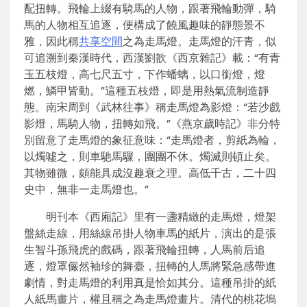
配扭轉。飛輪上綴有騎馬的人物，跟著飛輪動彈，騎
馬的人物相互追逐，便構成了饒風趣味的靜態景不
雅，因此稱
共享空間
之為走馬燈。走馬燈的汗青，似
可追溯到秦漢時代，西漢劉歆《西京雜記》載：“有青
玉五枝燈，高七尺五寸，下作蟠螭，以口銜燈，燈
燃，鱗甲皆動。”這種五枝燈，即是用熱氣流制造靜
態。南宋周到《武林往事》稱走馬燈為影燈：“若沙戲
影燈，馬騎人物，扭轉如飛。”《燕京歲時記》非分特
別留意了走馬燈的象征意味：“走馬燈者，剪紙為輪，
以燭噓之，則車馳馬驟，團團不休。燭滅則頓止矣。
其物雖微，頗能具成沒趣衰之理。高低千古，二十四
史中，無非一走馬燈也。”
明刊本《西廂記》里有一盞精緻的走馬燈，燈架
盤絲走線，用絲線吊掛人物車馬的紙片，演出的是張
生智斗孫飛虎的戲碼，跟著飛輪扭轉，人馬前后追
逐，燈罩儼然袖珍的舞臺，扭轉的人馬將緊急感帶進
劇情，對走馬燈的利用真是恰如其分。這種吊掛的紙
人紙馬畫片，權且稱之為走馬燈畫片。清代的桃花塢