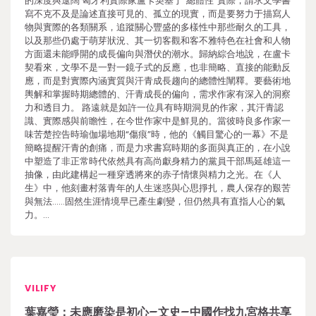
的深度與遼闊 匈牙利實際家盧卡契基于“總體性”實際，請求文學書
寫不克不及是論述直接可見的、孤立的現實，而是要努力于描寫人
物與實際的各類關系，追蹤關心豐盛的多樣性中那些耐久的工具，
以及那些仍處于萌芽狀況、其一切客觀和客不雅特色在社會和人物
方面還未能睜開的成長偏向與潛伏的潮水。歸納綜合地說，在盧卡
契看來，文學不是一對一鏡子式的反應，也非簡略、直接的能動反
應，而是對實際內涵實質與汗青成長趨向的總體性闡釋。要藝術地
輿解和掌握時期總體的、汗青成長的偏向，需求作家有深入的洞察
力和透目力。 路遠就是如許一位具有時期洞見的作家，其汗青認
識、實際感與前瞻性，在今世作家中是鮮見的。當彼時良多作家一
味苦楚控告時瑜伽場地期“傷痕”時，他的《觸目驚心的一幕》不是
簡略提醒汗青的創痛，而是力求書寫時期的多面與真正的，在小說
中塑造了非正常時代依然具有高尚獻身精力的黨員干部馬延雄這一
抽像，由此建構起一種穿透將來的赤子情懷與精力之光。在《人
生》中，他刻畫村落青年的人生迷惑與心思掙扎，農人保存的艱苦
與無法……固然生涯情境早已產生劇變，但仍然具有直指人心的氣
力。…
VILIFY
葉嘉瑩：未應磨染是初心–文史–中國作找九宮格共享