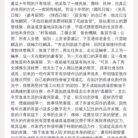
夏這十年間的汗青情境，他采取了一種死板、費時、耗神，但真正
的有用的方式——查閱舊報紙。對這十年間的《國民日報》《光亮
日報》《參考新聞》《陜西日報》《延安報》的合訂本，他沒日沒
夜地翻閱，“手指頭被紙張磨得顯露了毛細血管”。 除結案頭上的瀏
覽積聚，路遠還普遍地深刻各行業，平面式體察那時的生涯世界。
如他本身所說：“村落城鎮、工礦企業、黌舍機關、集貿市場；公
營、所有人全體、個別；上至省委書記，下至通俗老蒼生；只需能
觸及的，就極力往觸及。”“奔走到筋疲力盡時，回到某個接待所或
賓館休整幾天，恢復了膂力，再出往奔走。走出這輛車，又上另一
輛車；這一天在鄉村的豢養室，另一天在渡口的茅草棚；這一夜無
展無蓋和衣躺著睡，另一夜緞被毛毯還有熱水澡。”可見，為了周
全捕獲生涯經歷，他支出了令人難以想象的艱苦。 跟著社會加快
成長，后來的一些作家常常有頒發作品的速率焦炙，即煩惱若無作
品幾次問世，自己能夠很快會被文壇遺忘。在如許的疾速化創作狀
況中，很難再堅持“慢工出粗活”的節拍，更不成能如路遠那般做千
絲萬縷的案頭任務，亦不愿如路遠那樣走出本身的“溫馨區”，支出
辛苦進進生涯的深處與新處。于是，前言信息拼集、題材憑空臆
想、體裁細緻單一、敘事情勢重復，成了疾速化寫作的通病。固然
每年出書的長篇小說多少數字宏大，但被人記住的作品并未幾。在
新的汗青前提下，文學的生孩子、傳佈、花費呈現了新的變更，但
明天的作家依然有需要進修路遠那種沉潛于博不雅與厚積的定力。
唯其這般，作家們才幹發明屬于時期的精品力作，完成從高原向岑
嶺的奔騰。 “敢于進進‘無人區’并樹起本身的標志”：書寫時期變遷