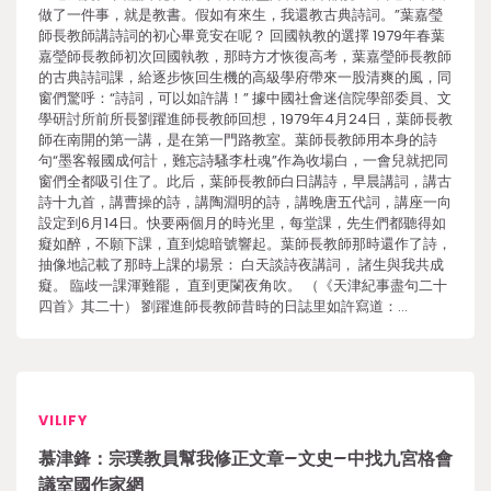
做了一件事，就是教書。假如有來生，我還教古典詩詞。”葉嘉瑩
師長教師講詩詞的初心畢竟安在呢？ 回國執教的選擇 1979年春葉
嘉瑩師長教師初次回國執教，那時方才恢復高考，葉嘉瑩師長教師
的古典詩詞課，給逐步恢回生機的高級學府帶來一股清爽的風，同
窗們驚呼：“詩詞，可以如許講！” 據中國社會迷信院學部委員、文
學研討所前所長劉躍進師長教師回想，1979年4月24日，葉師長教
師在南開的第一講，是在第一門路教室。葉師長教師用本身的詩
句“墨客報國成何計，難忘詩騷李杜魂”作為收場白，一會兒就把同
窗們全都吸引住了。此后，葉師長教師白日講詩，早晨講詞，講古
詩十九首，講曹操的詩，講陶淵明的詩，講晚唐五代詞，講座一向
設定到6月14日。快要兩個月的時光里，每堂課，先生們都聽得如
癡如醉，不願下課，直到熄暗號響起。葉師長教師那時還作了詩，
抽像地記載了那時上課的場景： 白天談詩夜講詞， 諸生與我共成
癡。 臨歧一課渾難罷， 直到更闌夜角吹。 （《天津紀事盡句二十
四首》其二十） 劉躍進師長教師昔時的日誌里如許寫道：…
VILIFY
慕津鋒：宗璞教員幫我修正文章–文史–中找九宮格會
議室國作家網