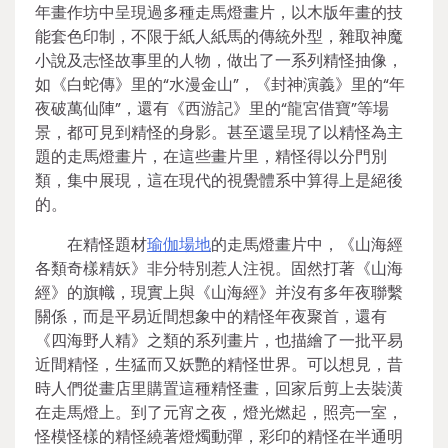
年畫作坊中呈現過多種走馬燈畫片，以木版年畫的技
能套色印制，不限于紙人紙馬的傳統外型，雜取神魔
小說及志怪故事里的人物，做出了一系列精怪抽像，
如《白蛇傳》里的“水漫金山”，《封神演義》里的“年
夜破萬仙陣”，還有《西游記》里的“龍宮借寶”等場
景，都可見到精怪的身影。甚至還呈現了以精怪為主
題的走馬燈畫片，在這些畫片里，精怪得以分門別
類，集中展現，這在現代的視覺體系中算得上是絕後
的。
在精怪題材
瑜伽場地
的走馬燈畫片中，《山海經
各類奇樣精妖》非分特別惹人注視。固然打著《山海
經》的旗幟，現實上與《山海經》并沒有多年夜聯繫
關係，而是平易近間想象中的精怪年夜聚首，還有
《四海野人精》之類的系列畫片，也描繪了一批平易
近間精怪，生猛而又妖艷的精怪世界。可以想見，昔
時人們從畫店里購置這種精怪畫，回家后剪上去裝潢
在走馬燈上。到了元宵之夜，燈光燃起，照亮一室，
怪模怪樣的精怪繞著燈燭動彈，彩印的精怪在半通明