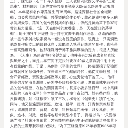
三）、陳忠誠（右一）等人合影，三人被稱為陜西文學界的“三駕
馬車”。材料圖片 【追光文學共享會議室大師·留念路遠生日75周
年】 本年是有名作家路遠生日75周年。路遠深描社會的全域脈
動，自發與國民同呼吸、共憂樂的寫作姿勢，越來越獲得更多人的
承認與愛崇。路遠的創作姿勢與創作精力，依然是留給當下作家可
貴的精力遺產。 “這一天在鄉村的豢養室，另一天在渡口的茅草
棚”：周全捕獲生涯經歷 由于持守實際主義創作理念，路遠的創作
被一些作家與批駁家視為一種沒有難度的寫作。現實上，只需洞悉
他為創作所支出的艱難休息，就能深入熟悉到路遠的創作，真恰是
一種高難度寫作。他那種沉潛于博不雅與厚積的定力，很是人所能
為。 《人生》為路遠博得名譽之后，他并沒有沉醉在成名的喜悅
與風景之中，而是共享空間下定決計要在40歲之前寫誕生射中更
有份量的作品。于是，為創作《平常的世界》，路遠開端了堅強而
富有韌性的預備任務。在長達三年的醞釀時代，他從文學經歷、社
會汗青經歷、實際生涯經歷等方面，心無旁騖地下苦工夫。 他睜
開高強度的海量瀏覽，研習中外經典長篇小說，進修鑒戒史詩性作
品的創作經歷。在他的瀏覽書單中，長篇小說多達百部，此中馬爾
克斯的《百年孤單》等本國作品占了盡年夜部門。對有些作品，他
反復研讀，如《紅樓夢》讀了三次，柳青的《創業史》讀了七次。
同時，他又普遍瀏覽實際、政治、哲學、經濟、汗青和宗教類著
作，還瀏覽農業、貿易、產業、科技類專門著作，以及風俗、景
象、造林、財政、稅務等各類常識型小冊子。 路遠以為：“只要徹
底弄清了社會汗青佈景，才有能夠在藝術中正確地刻畫這些佈景下
人們的生涯形狀和精力形狀。”為了正確復原1975年春至1985年頭