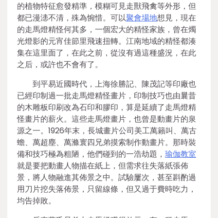
的植物特征愈發精準，模糊可見走獸飛禽等外形，但
都已漫漶不清，殊為惋惜。可以
聚會場地
想見，現在
的走馬燈精怪何其多，一個宏大的精怪家族，曾在燭
光燈影的元宵佳節里飛速扭轉。江南地域的精怪都湊
集在這里面了，在此之前，從沒有過這種盛況，在此
之后，或許也不會有了。
到平易近國時代，上海徐勝記、陳茂記等印廠也
已經印制過一批走馬燈精怪畫片，印制技巧也由曩昔
的木雕板印刷改為石印和膠印，算是延續了走馬燈精
怪畫片的薪火。這些走馬燈畫片，也曾是動畫片的泉
源之一。1926年末，長城畫片公司美工萬籟叫、萬古
蟾、萬超塵、萬滌寰四兄弟摸索制作動畫片。那時裝
備和技巧極為粗陋，他們碰到的一浩劫題，
瑜伽教室
就是要把動畫人物描在紙上，但需求往失落紙張佈
景，將人物融進其佈景之中。試驗屢次，甚至斟酌過
用刀片挖失落佈景，只留線條，但又過于費時吃力，
均告掉敗。