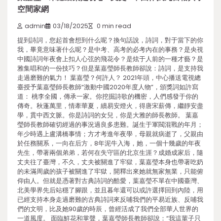
空間家網
admin
03/18/2025
0 min read
提到詩詞，您起首會想到什么呢？換句話說，詩詞，對于當下的你
我，畢竟意味著什么呢？是中考、高考的必考內在的事務？是央視
中國詩詞年夜會上扣人心弦的飛花令？是炫于人前的一種才藝？是
雅集唱和的一份技巧？但是葉嘉瑩師長教師卻說：詩詞，是支持我
走過磨難的氣力！ 葉嘉瑩？何許人？ 2021年頭，中心播送電視總
臺授予葉嘉瑩師長教師“激動中國2020年度人物”，頒獎詞如許寫
道： 桃李全國，傳承一家。你挖掘詩歌的機密，人們感發于你的
傳奇。秋蓬萬里，情牽華夏，續易安燈火，得唐宋薪傳，繼靜安盡
學，貫中西文脈。你是詩詞的女兒，你是大雅的師長教師。 葉嘉
瑩師長教師確切經過的事況過良多患難。誕生于軍閥混戰的年月；
年少時遇上盧溝橋事情；方才考進年夜學，母親就病逝了，父親由
於任務關系，一向在后方，8年泥牛入海，她，一個十幾歲的年夜
先生，帶著兩個弟弟，若何在失守區的北京生涯？成婚成家后，隨
丈夫往了臺灣，不久，丈夫被關進了牢獄，葉嘉瑩本身也帶著吃奶
的未滿周歲的孩子被關進了牢獄，開釋出來她就無家無業，只能俯
仰由人。但就是憑著對古典詩詞的酷愛，葉嘉瑩不單在中國臺灣、
北美學界先后站穩了腳跟，並且暮年還可以或許選擇回到內陸，用
已經支持本身走過磨難的古典詩詞來反哺我們的平易近族、反哺我
們的文明，比及她90歲的時辰，曾經活成了我們全部華人世界的
一道風度。 面臨鮮花和掌聲，葉嘉瑩師長教師卻說：“我這輩子只