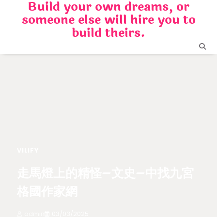
Build your own dreams, or
Skip
someone else will hire you to
to
content
build theirs.
VILIFY
走馬燈上的精怪–文史–中找九宮
格國作家網
admin
03/03/2025