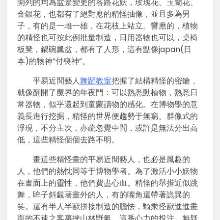
開列的均為盆景變更的各路花妖，玫瑰花、玉蘭花、
金銀花，也都有了絕對應的精怪抽像，並且多為男
子，有的是一雌一雄，在花枝上站立。響應的，植物
的精怪也可按此例批量制造，日用器物也可以，桌椅
板凳，鍋碗瓢盆，都有了人形，這有點像japan(日
本)的物神“付喪神”。
平易近間藝人
舞蹈教室
把握了結構精怪的密鑰，
就像翻開了魔界的年夜門：可以熟悉動植物，熟悉日
常器物，似乎還起到童蒙讀物的感化。在博物學的意
義長進行挖掘，精怪的世界便趨勢于無窮。群像式的
浮現，不分主次，亦疏忽覺中間，或許是無法分出高
低，這些精怪個個去路不明。
畫這些精怪畫的平易近間藝人，也必是風趣的
人，他們的熱忱同等于博物學者。為了激活小小妖物
在畫面上的靈性，他們費盡心血。精怪的舉措近似跳
舞，眸子斜覷著畫外的人，有的嘴角還帶著詭異的
笑。還有半人半獸拼接制造的膽怯，騎乘怪獸進進畫
面的不速之客裹挾山林野氣。這番心力的投注，無疑