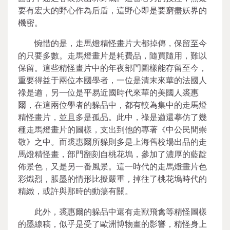
要有宏大的野心作為后盾，這野心即是要窮盡妖界的
機密。
惋惜的是，走馬燈精怪畫片大都掉傳，保留至今
的只要多數。走馬燈畫片是耗費品，隨買隨用，難以
保留。這些精怪畫片中的年夜部門圖樣能存留至今，
重要得益于兩位本國學者，一位是清末來華的法國人
祿是遒，另一位是平易近國時代來華的美國人裘惠
爾，在這兩位學者的躲品中，都有較為集中的走馬燈
精怪畫片，並且多是孤品。此中，祿是遒還摹仿了幾
種走馬燈畫片的圖樣，支出到他的專著《中公民間崇
敬》之中。而裘惠爾所躲則多是上海舊校場出品的走
馬燈精怪畫，部門翻刻自桃花塢，參加了濃厚的藍靛
佈景色，又是另一番風景。這一時代的走馬燈畫片色
彩熾烈，脹墨的情形比擬嚴重，掉往了桃花塢時代的
精緻，或許與那時的動蕩有關。
此外，裘惠爾的躲品中還有走獸飛禽等精怪圖樣
的墨線稿，似乎是受了歐洲博物畫的影響，精怪身上