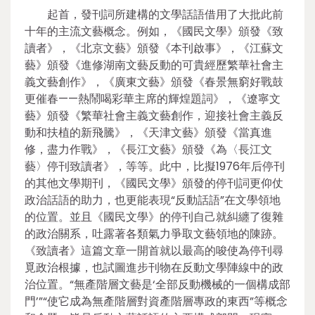
起首，發刊詞所建構的文學話語借用了大批此前
十年的主流文藝概念。例如，《國民文學》頒發《致
讀者》，《北京文藝》頒發《本刊啟事》，《江蘇文
藝》頒發《進修湖南文藝反動的可貴經歷繁華社會主
義文藝創作》，《廣東文藝》頒發《春景無窮好戰鼓
更催春——熱鬧喝彩華主席的輝煌題詞》，《遼寧文
藝》頒發《繁華社會主義文藝創作，迎接社會主義反
動和扶植的新飛騰》，《天津文藝》頒發《當真進
修，盡力作戰》，《長江文藝》頒發《為〈長江文
藝〉停刊致讀者》，等等。此中，比擬1976年后停刊
的其他文學期刊，《國民文學》頒發的停刊詞更仰仗
政治話語的助力，也更能表現“反動話語”在文學領地
的位置。並且《國民文學》的停刊自己就糾纏了復雜
的政治關系，吐露著各類氣力爭取文藝領地的陳跡。
《致讀者》這篇文章一開首就以最高的唆使為停刊尋
覓政治根據，也試圖進步刊物在反動文學陣線中的政
治位置。“無產階層文藝是‘全部反動機械的一個構成部
門’”“使它成為無產階層對資產階層專政的東西”等概念