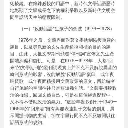
術棱鏡。在錙銖必較的用語中，新時代文學話語歷時
地彰顯了文學成長之下的權利爭取以及新時代文明空
間里話語天生的態度限制。
（一）“反動話語”生孩子的余波（1976—1978）
1976年之后，文藝界面對著文學軌制恢復重建的
題目，以及尋覓新的文先生產途徑和標的目的的題
目，由此，大批文學期刊頒發“停刊詞”宣佈文先生產
開端糾偏和復軌。可是，在1976—1978年，大都“回
來”的文學期刊的發刊詞現實上并不克不及解脫曩昔的
軌制形式的影響，沒能解脫“反動話語”窠臼，或年夜
唱贊歌，或年夜面積援用文藝政策的原文，留給編者
自行施展的空間往往只是短短幾句話。“文藝要擺脫政
治的枷鎖，回回文藝自己，可是在這個經過歷程中，
又不得不借助政治的氣力。”這些年夜多創刊于1949—
1966年的“回來者”雖有興趣表達對于文藝的創見，展
示開辦刊物的主旨，卻在字里行間不克不及離開以往
話語形式的規約。