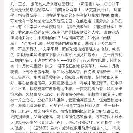
凡十三首。 盧僎其人后來著名度很低，《新唐書》卷二〇〇關于
他只是很簡略地記錄為：“自聞喜尉為學士，終吏部員外郎。”所謂
學士指集賢院學士，他在這里協助著名學者褚無量校理內府群書。
可知他有一段時光充任文學隨從之臣，在他進選《國秀集》的作品
中，有《上幸皇太子新院應制》《讓帝挽歌詞》《題殿前桂葉》等
篇，看來他在宮廷文學步隊中已經是比擬活潑的人物。 盧僎頗講
座場地多詩才，非應制的作品大略清爽可讀，如小詩《南樓
看》：“往國三巴遠，登樓萬舞蹈教室里春。悲傷江上客共享空
間，不是家鄉人。”文字平易，而頗能道出遷客騷人的哀怨。較長
的《稍秋曉坐閣遇船東下揚州即事寄上族父江陽令》，是一首流利
工整的排律，用典亦準確不茍——寫此詩時詩人應在巴蜀，其間又
有《十月梅花書贈》詩云： 君不見巴鄉冬候與華別，年年十月梅
花發。上苑今應雪作花，寧知此地花為雪。自從遷播進黔巴，三見
江上舞新花。祖國風景靈洛汭，窮峽疑云度歲華。花情縱似河陽
好，客心倍傷邊候早。東風颯驚樓上梅，霜威未落江潭草。江水尋
天往不還，樓花覆簾空教學場地坐攀。一貫花前看白發，幾次夢里
憶朱顏。朱顏白發云泥改，何異滄海移碧海。卻想華年故園時，唯
有一片空心在。空心吊影向誰陳，云臺仙閣舊游人。儻知巴樹連冬
發，應憐北國氣長春。 可知在他擔負吏部員外郎之前，曾一度外
放到三巴往，后又前往首都。惋惜其間的概況此刻曾經無從知曉。
既闊別華夏，又自傷老邁，詩中遂難免感歎傷懷。這首詩很不難令
人想起張若虛的《春江花月夜》，張詩“淺淺說往，節節相生，使
人傷感”。（《唐詩回》卷六）盧詩也多用前后勾連的句法，構成