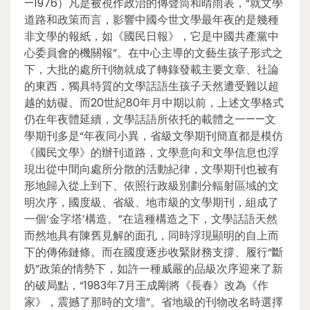
—1976）凡是被視作政治的傳聲筒和晴雨表，“就文學
道路和政策而言，影響中國今世文學最年夜的是幾種
非文學的報紙，如《國民日報》，它是中國共產黨中
心委員會的機關報”。在中心主導的文藝生孩子形式之
下，大批的處所刊物就成了轉錄發載主要文章、社論
的東西，獨具特質的文學話語生孩子天然遭受難以超
越的妨礙。而20世紀80年月中期以前，上述文學格式
仍在年夜體延續，文學話語所依托的載體之一——文
學期刊多是“年夜同小異，省級文學期刊簡直都是模仿
《國民文學》的辦刊道路，文學意向和文學信息也浮
現出從中間向處所分散的活動紀律，文學期刊也被有
形地歸入從上到下、依照行政級別劃分輻射區域的文
明次序，國度級、省級、地市級的文學期刊，組成了
一個‘金字塔’構造。”在這種構造之下，文學話語天然
而然地具有陳舊見解的面孔，同時浮現顯明的自上而
下的傳佈鏈條。而在國度逐步收緊財務支撐、履行“斷
奶”政策的情勢下，如許一種威嚴的品級次序迎來了新
的破局點，“1983年7月王成剛將《長春》改為《作
家》，震撼了那時的文壇”。省地級的刊物改名時選擇