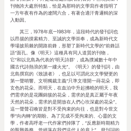
刊物誇大處所特點，恰是為那時的文學寫作者指明了
一方年夜有作為的遼闊六合，有著合適汗青邏輯的深
入動因。
其三，1978年底—1983年，這段時代的發刊詞也
以昂揚的摸索精力、至誠的文學崇奉，成為新時代文
學場披荊棘的開路前鋒，形塑了新時代文學的“前鋒話
語”面孔。像《明天》這種具有同人道質的刊物，
它“和以北島為代表的‘明天詩群’，成為撲滅數十年中
國古代詩熱浪的第一縷火光”。《明天》的發刊詞，由
北島撰寫的《致讀者》，也足以可謂此次文學變更的
第一聲哨響。文明獨裁主義“只準文壇開一蒔花朵，即
玄色的花朵。而明天，在血泊中升起拂曉的明天，我
們需求的是花團錦簇的花朵，需求的是真正屬于年夜
天然的花朵，需求的是開放在人們心坎深處的花朵”。
這一聲聲召喚皆是對不受拘束的向往，也是對今世文
學“向內轉”的期盼。為了完成不受拘束的、心靈的文
學，作者高呼老一代作家們掉隊了，“反應新時期精力
的艱難義務，曾經落在我們這代人的肩上”。發刊詞的