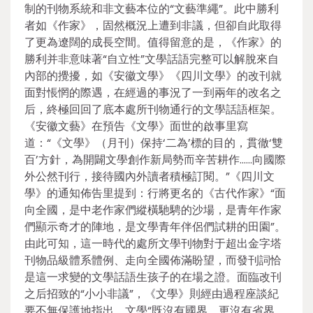
制的刊物系統和非文藝本位的“文藝準繩”。此中勝利
者如《作家》，固然概況上遭到非議，但卻自此取得
了更為遼闊的成長空間。值得留意的是，《作家》的
勝利并非意味著“自立性”文學話語完整可以解脫來自
內部的攪擾，如《安徽文學》《四川文學》的改刊就
面對悵惘的際遇，在經過的事況了一到兩年的改名之
后，終極回回了底本處所刊物通行的文學話語框架。
《安徽文藝》在預告《文學》面世的啟事里寫
道：“《文學》（月刊）保持‘二為’標的目的，貫徹‘雙
百’方針，為開闢文學創作新局勢而辛苦耕作……向國際
外公然刊行，接待國內外讀者積極訂閱。”《四川文
學》的通知佈告里提到：行將更名的《古代作家》“面
向全國，是中老作家們縱橫馳騁的沙場，是青年作家
們顯示奇才的陣地，是文學青年伴侶們試耕的田園”。
由此可知，這一時代的處所文學刊物對于超出金字塔
刊物品級體系體例、走向全國佈滿盼望，而發刊詞恰
是這一求變的文學話語生孩子的在場之證。面臨改刊
之后招致的“小小非議”，《文學》則經由過程座談紀
要不無保護地指出，文學“既沒有國界，更沒有省界。