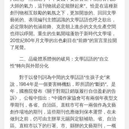
大師的氣力，這刊物就必定能辦起來”。恰是在這種新
創刊物相互鼓勵的氣氛之下，更加開放的、回回文學
藝術的、表現編刊主體認識的文學話語也呼之欲出，
必定限制的包涵前鋒、克意朝上進步的文先生產空間
也得以睜開。重生的生氣開端蓬勃于新時代文學場，
20世紀80年月文學的出色劇目在“前鋒”的宣言里拉開
了尾聲。
二、品級體系體例的破局：文學話語的“自立
性”轉向與外部分化
對于以發刊詞為中間的文學話語“生孩子史”來
說，1984年是一個要害轉機點，即所謂的“斷奶”。是
年，國務院發布《關于對期註銷版履行自信盈虧的告
訴》。公報中指出：“中國作家協會可有兩個年夜型文
學期刊，各省、自治區、直轄市可有一兩個作為文藝
創作場地的期刊，這些期刊也應做到保本運營，在未
做到之前，仍可由主辦單元賜與定額補助。省、自治
區、直轄市以下的行署、市、縣辦的文藝期刊，一概