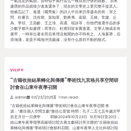
一氣流走的氣韻。昔時似乎風行這么一種寫景抒懷的路數。 后來
盧僎的作品就很少進進選本了，現在的文學史上更完整不提其人。
他被忘記了。進選《國秀集》的詩人中后來仍享盛名的有：宋之
問、杜審言、沈佺期、賀知章、劉希夷、崔顥、王維、常建、丘
為、李頎、王昌齡、王之渙、高適、祖詠等，但他們進選作品的多
少數字都不如盧僎；而李白、杜甫則皆未嘗進選。文學人物成名有
遲早，一時有位著名而后來埋沒無聞的亦不時有之。人海蒼莽，后
浪洶涌，老是不竭地沖洗裁減，沒有什么原封不動的格式。
VILIFY
“古籍收拾結果轉化與傳播”學術找九宮格共享空間研
討會在山東年夜學召開
admin
03/23/2025
1 min read
“古籍收拾結果轉化與傳播”學術研討會在山東年夜學召開 來
源：“書目個人空間文獻”微信公眾號 時間：孔子二五七五年歲次甲
辰玄月廿一日庚申 耶穌2024年10月23日 10月19日至20日，
由山東年夜學儒學高級研討院古典文獻研討所主辦的“古籍收拾結
果轉化與傳播”學術研討會順利召開。山東年夜學人文社科研討院