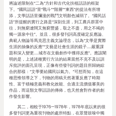
將論述限制在“二為”方針和古代化扶植話語的框架
下。“國民話語”里“戰斗”“階層”“東西”的提法有所增
添，文學話語里彌漫的戰鬥文明顏色減弱了。“國民話
語”所提醒的實行之路是“深刻生涯，到工農兵群眾中
往，到無窮遼闊又無窮豐盛，取之不盡，用之不竭的
獨一源泉中往”。並且，很多發刊詞高度確定反應論、
典範人物論等馬克思主義文論理念，以為“文學是實際
生涯的抽像的反應”“文藝是社會生涯的鏡子……嚴重課
題和深入變更……城市在文藝創作中獲得反應”。應該闡
明的是，上述諸種實行方法的結果當然不克不及以訓
斥批評的面孔呈現，正像有些發刊詞的題目所歸納綜
合的那樣：“文學要給國民以氣力。”可想而知，在這
種思惟領導之下，刊物的用稿天然著重反應了時期
性、富于積極意義和教化效能、合適主流價值審美的
作品，而這類文學話語的傳佈，也天然會對作者的創
作發生影響。
其二，相較于1976—1978年，1978年底以來的很
多發刊詞更為重視刊物的處所特點，在眾聲鼓噪中獨