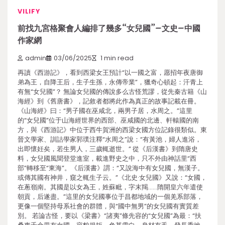
VILIFY
前找九宮格聚會人編排了幾多“女兒國”–文史–中國
作家網
admin
03/06/2025
1 min read
再讀《西游記》，看到西梁女王預計“以一國之富，愿招年夜唐御
弟為王，自降王后，生子生孫，永傳帝業”，獵奇心頓起：汗青上
有無“女兒國”？ 無論女兒國的傳說多么古怪荒謬，從先秦古籍《山
海經》到《舊唐書》，記敘者都將此作為真正的故事記載在冊。
《山海經》曰：“男子國在巫咸北，兩男子居，水周之。”這里
的“女兒國”位于山海經世界的西部、巫咸國的北邊、軒轅國的南
方，與《西游記》中位于西牛賀洲的西梁女國方位記錄很類似。東
晉文學家、訓詁學家郭璞注釋“水周之”說：“有黃池，婦人進浴，
出即懷妊矣，若生男人，三歲輒逝世。” 從《后漢書》到隋唐史
料，女兒國風聞登堂進室，載進野史之中，只不外由神話里“西
部”轉移至“東海”。《后漢書》謂：“又說海中有女兒國，無漢子。
或傳其國有神井，窺之輒生子云。”《北史·女兒國》又說：“女國，
在蔥嶺南。其國是以女為王，姓蘇毗，字末羯……隋開皇六年遣使
朝貢，后遂盡。”這里的女兒國事位于昌都地域的一個羌系部落，
更像一個堅持母系社會的群體，與“國中無男”的女兒國有實質差
別。 若論古怪，要以《梁書》“諸夷”條先容的“女兒國”為最：“扶