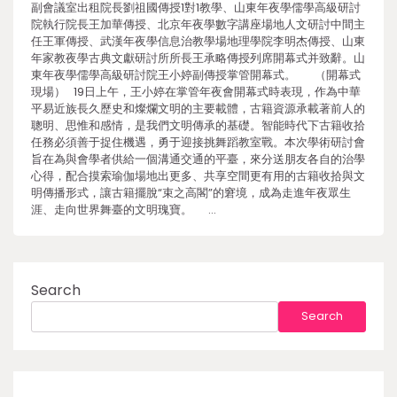
副會議室出租院長劉祖國傳授1對1教學、山東年夜學儒學高級研討
院執行院長王加華傳授、北京年夜學數字講座場地人文研討中間主
任王軍傳授、武漢年夜學信息治教學場地理學院李明杰傳授、山東
年家教夜學古典文獻研討所所長王承略傳授列席開幕式并致辭。山
東年夜學儒學高級研討院王小婷副傳授掌管開幕式。 （開幕式
現場） 19日上午，王小婷在掌管年夜會開幕式時表現，作為中華
平易近族長久歷史和燦爛文明的主要載體，古籍資源承載著前人的
聰明、思惟和感情，是我們文明傳承的基礎。智能時代下古籍收拾
任務必須善于捉住機遇，勇于迎接挑舞蹈教室戰。本次學術研討會
旨在為與會學者供給一個溝通交通的平臺，來分送朋友各自的治學
心得，配合摸索瑜伽場地出更多、共享空間更有用的古籍收拾與文
明傳播形式，讓古籍擺脫“束之高閣”的窘境，成為走進年夜眾生
涯、走向世界舞臺的文明瑰寶。 …
Search
Search