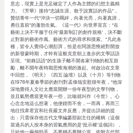
意志，現實上是充足確定了人作為主體的幻想主義精
力。《芳華》接待“忠誠生涯、敢于說實話的作品”，
贊頌青年一代“沖決一切羈絆，向著光亮，向著真諦，
勇往直前”的蓬勃生氣。《這一代》向世界宣言：“在
藝術上決不平服于任何‘最新制訂的創作規格’，決不斷
止對新的藝術作風、藝術方式的尋求和摸索。”凡此各
種，皆令人覺得心潮彭湃，恰是在阿誰思惟絕對開放
的新發蒙時期，才幹有這般克意朝上進步的文學話語
呈現。“前鋒話語”的生孩子離不開各家刊物的相互鼓
勵，離不開年夜時期思惟海潮的激起。何啟治在文章
中回想，《明天》《四五·論壇》以及《十月》等刊物
在1978年夏春季節的創刊對孟偉哉安慰很年夜，“他深
深地覺得人文社太應當開辦一份年夜型的文學刊物，
並且氣勢應當更年夜一些，比喻就叫作《今世》。心
心念念地這么想著，他便鍥而不舍，一而再，再而三
地往找韋君宜和社長嚴文井反應，并提出詳細的提
出：只需保存他古代文學編纂部副主任的權柄（這個
當過兵的人按本身的習氣應用的是‘批示權’這個詞），
只給他一兩個助手，不要錢不要辦公室，依附古代部