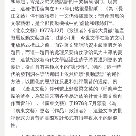
和命題，皆是反動文藝話語的主要構成部門。現實
上，這種借用偏向在1977年仍然很是顯明，《為〈長
江文藝〉停刊致讀者》一文仍傳播鼓吹：“無產階層的
文學藝術，是全部反動機械中的‘齒輪和螺絲釘’”。
《北京文藝》1977年12月《致讀者》仍誇大貫徹“無產
階層反動文藝道路”。由此可見，今世文學在新的文明
開放格式構成之前，面對著文學話語資本嚴重匱乏的
題目，而這一題目的處理又要倚仗政治氣力主導的變
更。這就招致新時代文學話語生孩子將要遭到更多的
波折，從而具有某種水平的“讓步性”。別的，這一時
代的發刊詞在話語邏輯上依然延續“反動話語”的運作
方法，以固化的思想往反思和批評曩昔的過錯。例
如，《邊境文藝》停刊號上頒發梁文英的《呼應華主
席的號令，為繁華云南各平易近族的社會主義文藝創
作而奮斗》，《廣東文藝》于1978年7月頒發《為
〈廣東文藝〉更名〈作品〉致讀者》，這些文章的批
評形式與曩昔的實際攻訐形式有很年夜水平的類似
性。