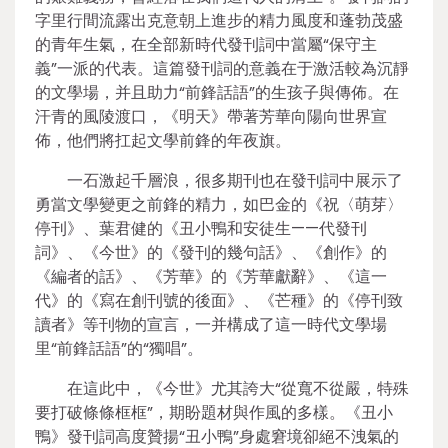
字里行間流露出克意朝上進步的精力風度和蓬勃茂盛
的青年生氣，在全部新時代發刊詞中當屬“保守主
義”一派的代表。這篇發刊詞的意義在于激活較為沉靜
的文學場，并且助力“前鋒話語”的生孩子與傳佈。在
汗青的風陵渡口，《明天》帶著芳華向陽向世界宣
佈，他們將扛起文學前鋒的年夜旗。
一石激起千層浪，很多期刊也在發刊詞中展示了
勇當文學變更之前鋒的精力，如巴金的《祝〈萌芽〉
停刊》、葉君健的《丑小鴨和安徒生——代發刊
詞》、《今世》的《發刊的幾句話》、《創作》的
《編者的話》、《芳華》的《芳華獻辭》、《這一
代》的《寫在創刊號的後面》、《芒種》的《停刊致
讀者》等刊物的宣言，一并構成了這一時代文學場
里“前鋒話語”的“獨唱”。
在這此中，《今世》尤其誇大“從寬不從嚴，特殊
要打破條條框框”，期盼題材與作風的多樣。《丑小
鴨》發刊詞高度贊揚“丑小鴨”身處窘境卻絕不洩氣的