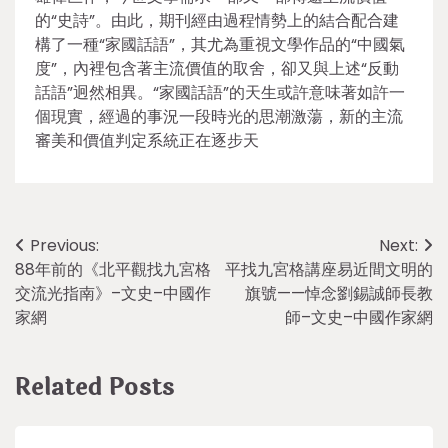
的“史詩”。由此，期刊經由過程情勢上的結合配合建
構了一種“家國話語”，其尤為重視文學作品的“中國氣
度”，內裡包含著主流價值的取舍，卻又與上述“反動
話語”迥然相異。“家國話語”的天生或許意味著如許一
個現實，經過的事況一段時光的思潮激蕩，新的主流
審美和價值判定系統正在逐步天
Post
Previous:
Next:
88年前的《北平觀找九宮格
平找九宮格講座易近間文明的
navigation
交流光指南》–文史–中國作
旗號——悼念劉錫誠師長教
家網
師–文史–中國作家網
Related Posts