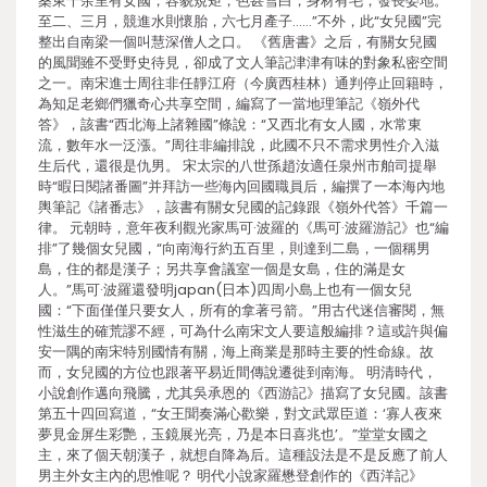
桑東千余里有女國，容貌規矩，色甚雪白，身材有毛，發長委地。
至二、三月，競進水則懷胎，六七月產子……”不外，此“女兒國”完
整出自南梁一個叫慧深僧人之口。 《舊唐書》之后，有關女兒國
的風聞雖不受野史待見，卻成了文人筆記津津有味的對象私密空間
之一。南宋進士周往非任靜江府（今廣西桂林）通判停止回籍時，
為知足老鄉們獵奇心共享空間，編寫了一當地理筆記《嶺外代
答》，該書“西北海上諸雜國”條說：“又西北有女人國，水常東
流，數年水一泛漲。”周往非編排說，此國不只不需求男性介入滋
生后代，還很是仇男。 宋太宗的八世孫趙汝適任泉州市舶司提舉
時“暇日閱諸番圖”并拜訪一些海內回國職員后，編撰了一本海內地
輿筆記《諸番志》，該書有關女兒國的記錄跟《嶺外代答》千篇一
律。 元朝時，意年夜利觀光家馬可·波羅的《馬可·波羅游記》也“編
排”了幾個女兒國，“向南海行約五百里，則達到二島，一個稱男
島，住的都是漢子；另共享會議室一個是女島，住的滿是女
人。”馬可·波羅還發明japan(日本)四周小島上也有一個女兒
國：“下面僅僅只要女人，所有的拿著弓箭。”用古代迷信審閱，無
性滋生的確荒謬不經，可為什么南宋文人要這般編排？這或許與偏
安一隅的南宋特別國情有關，海上商業是那時主要的性命線。故
而，女兒國的方位也跟著平易近間傳說遷徙到南海。 明清時代，
小說創作邁向飛騰，尤其吳承恩的《西游記》描寫了女兒國。該書
第五十四回寫道，“女王聞奏滿心歡樂，對文武眾臣道：‘寡人夜來
夢見金屏生彩艷，玉鏡展光亮，乃是本日喜兆也’。”堂堂女國之
主，來了個天朝漢子，就想自降為后。這種設法是不是反應了前人
男主外女主內的思惟呢？ 明代小說家羅懋登創作的《西洋記》