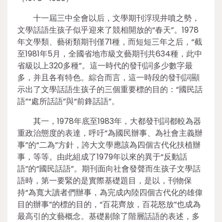
十一屆三中全會以后，文學期刊浮現井噴之勢，
文學話語生孩子似乎迎來了競相開放的“春天”。1978
年文學類、藝術類期刊僅71種，而短短三年之后，“截
至1981年5月，全國省地市級文藝期刊共634種，此中
省級以上320多種”。這一時代的發刊詞多少數字最
多，并且各有特色。綜合而言，這一時段的發刊詞顯
示出了文學話語生孩子的三個重要標的目的：“國民話
語”“處所話語”與“前鋒話語”。
其一，1978年底至1983年，大都發刊詞都較為器
重政治態度的表達，呼吁“為國民辦事、為社會主義辦
事”的“二為”方針，誇大文學應該為四個古代化扶植辦
事，等等。由此組成了1979年以來的異于“反動話
語”的“國民話語”。期刊面向社會發聲而生孩子文學話
語時，第一要緊的是實際基礎題目，是以，刊物保
持“為寬大讀者們辦事，為完成內陸四個古代化的雄偉
目的辦事”的標的目的，“百花齊放，百花怒放”也成為
最高引的文藝概念。基礎剔除了階層話語的表述，多