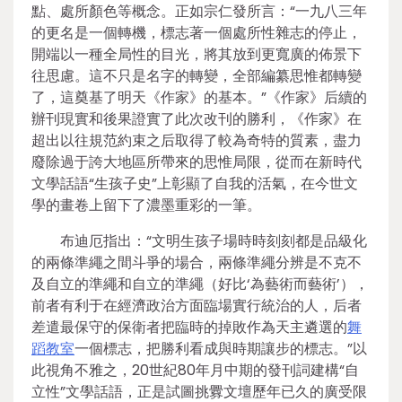
點、處所顏色等概念。正如宗仁發所言：“一九八三年
的更名是一個轉機，標志著一個處所性雜志的停止，
開端以一種全局性的目光，將其放到更寬廣的佈景下
往思慮。這不只是名字的轉變，全部編纂思惟都轉變
了，這奠基了明天《作家》的基本。”《作家》后續的
辦刊現實和後果證實了此次改刊的勝利，《作家》在
超出以往規范約束之后取得了較為奇特的質素，盡力
廢除過于誇大地區所帶來的思惟局限，從而在新時代
文學話語“生孩子史”上彰顯了自我的活氣，在今世文
學的畫卷上留下了濃墨重彩的一筆。
布迪厄指出：“文明生孩子場時時刻刻都是品級化
的兩條準繩之間斗爭的場合，兩條準繩分辨是不克不
及自立的準繩和自立的準繩（好比‘為藝術而藝術’），
前者有利于在經濟政治方面臨場實行統治的人，后者
差遣最保守的保衛者把臨時的掉敗作為天主遴選的
舞
蹈教室
一個標志，把勝利看成與時期讓步的標志。”以
此視角不雅之，20世紀80年月中期的發刊詞建構“自
立性”文學話語，正是試圖挑釁文壇歷年已久的廣受限