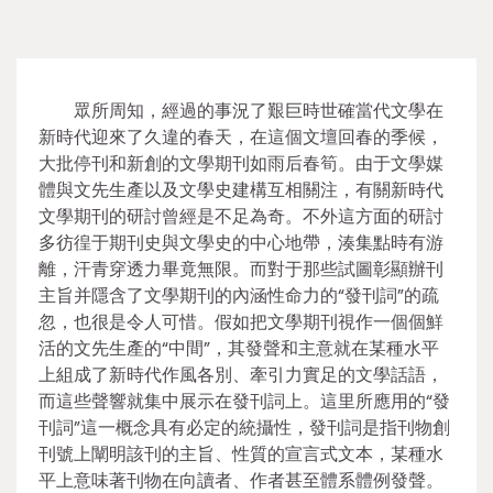
眾所周知，經過的事況了艱巨時世確當代文學在
新時代迎來了久違的春天，在這個文壇回春的季候，
大批停刊和新創的文學期刊如雨后春筍。由于文學媒
體與文先生產以及文學史建構互相關注，有關新時代
文學期刊的研討曾經是不足為奇。不外這方面的研討
多彷徨于期刊史與文學史的中心地帶，湊集點時有游
離，汗青穿透力畢竟無限。而對于那些試圖彰顯辦刊
主旨并隱含了文學期刊的內涵性命力的“發刊詞”的疏
忽，也很是令人可惜。假如把文學期刊視作一個個鮮
活的文先生產的“中間”，其發聲和主意就在某種水平
上組成了新時代作風各別、牽引力實足的文學話語，
而這些聲響就集中展示在發刊詞上。這里所應用的“發
刊詞”這一概念具有必定的統攝性，發刊詞是指刊物創
刊號上闡明該刊的主旨、性質的宣言式文本，某種水
平上意味著刊物在向讀者、作者甚至體系體例發聲。