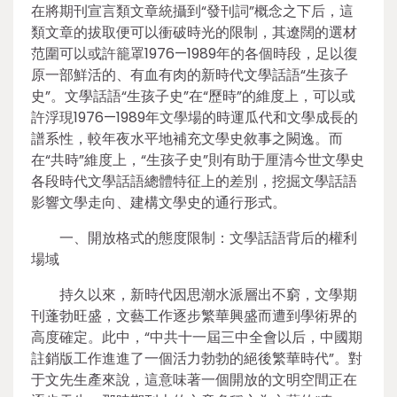
在將期刊宣言類文章統攝到“發刊詞”概念之下后，這
類文章的拔取便可以衝破時光的限制，其遼闊的選材
范圍可以或許籠罩1976—1989年的各個時段，足以復
原一部鮮活的、有血有肉的新時代文學話語“生孩子
史”。文學話語“生孩子史”在“歷時”的維度上，可以或
許浮現1976—1989年文學場的時運瓜代和文學成長的
譜系性，較年夜水平地補充文學史敘事之闕逸。而
在“共時”維度上，“生孩子史”則有助于厘清今世文學史
各段時代文學話語總體特征上的差別，挖掘文學話語
影響文學走向、建構文學史的通行形式。
一、開放格式的態度限制：文學話語背后的權利
場域
持久以來，新時代因思潮水派層出不窮，文學期
刊蓬勃旺盛，文藝工作逐步繁華興盛而遭到學術界的
高度確定。此中，“中共十一屆三中全會以后，中國期
註銷版工作進進了一個活力勃勃的絕後繁華時代”。對
于文先生產來說，這意味著一個開放的文明空間正在