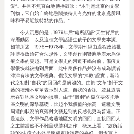
愛”。并且不無直白地傳播鼓吹：“本刊是北京的文學
刊物，它自始自終地熱鬧接待具有光鮮的北京處所風
味和平易近族特點的作品。”
令人沉思的是，1979年后“處所話語”天生背后的
深層動因，以及這種文學話語生孩子的文學史本源。
如前所述，1976—1978年，文學期刊經由過程政治批
評博得政治符合法規性，文學創作則響應地表示為傷
痕文學的突起。可是文學史的河道不竭向前，傷痕文
學很快就被拋到后面，此中良多作品并沒有成為讀者
津津有味的文學經典。傷痕文學的“掉敗”證實，新時
代之初對“自我”的回回尚是膚淺的。由於“文革”對于文
藝的摧殘不單單表示對人道、自我的否認，並且還表
示在對地區文明的損壞。由于“個別”的樹立要依托地
區文明的深摯基礎，比起小我價值的抬高，這種文明
周遭的狀況的衰落對文藝起到的反感化更為普遍。正
是這般，文學作品略過地區文明的回回，直接回回人
之主體當然不不難呈現勝利之作。概況上看，“處所話
語”的生孩子不外是逢迎處所讀者的喜好，但現實上，