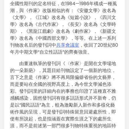
全國性期刊的定名特征，在1984—1986年構成一種風
潮，與《作家》改版相似的有：《安徽文學》改名為
《文學》，《江城》改名為《短篇小說》，《四川文
學》改名為《古代作家》，《長安》改名為《文學時
期》，《黑龍江戲劇》改名為《劇作家》，《新疆文
學》改名為《中國西部文學》，等等。在上述一系列
刊物改名后的發刊詞中
共享會議室
，收回了20世紀80
年月中期文學“自立性話語”的齊奏強音。
由董速執筆的發刊詞《〈作家〉是開在文學場地
的一朵新葩》，其題目給刊物設定了一個新的地位，
言下之意是《作家》將不再局限偏僻省份的文藝界，
而是要站在全國的視野高度上，為今世文學減色添
彩。發刊詞里的詳細內在的事務也印證了這種直不雅
感觸感染，固然發刊詞有很多話語形式并不新奇，仍
是以“國民話語”為主，較為激勵新人新作和多樣化藝
術作風的呈現，可是發刊詞特殊留意回避處所性，即
使有所說起，也是指涵蓋在實際生涯之下的處所生
涯，而不是前述第一部門很多刊物特殊重視的地區特