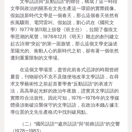
文學話語與“反動話語”的聯合，構成了這一時段
文學與政治的關系在文先生產這一環節的實際鏡像。
假如說新時代文學是一個春天，那么這個春天依然有
疾風驟雨、電閃雷叫。假如說，劉心武在《國民文
學》1977年第11期上頒發《班主任》，拉開了傷痕文
學思潮的尾聲，1978年12月《明天》雜志的創刊建立
起古詩潮“突起”的第一面旗號，那么這個文學史論述
里陽光的、衝動人心的新時代之初，卻有著一個依然
遭到重重限制的文學場。
在這個文學場里，盡管此前各式忌諱的時期曾經
曩昔，刊物卻仍不克不及隨便地改革文學話語，在尋
求文學藝術性之前起首要學會“反動話語”的表達方
法，高高舉起光鮮的政治年夜旗，證實其文學話語的
實際符合法規性。因此可知，1976—1978年的文學媒
體亟須衝破沿襲保守的文學話語，在政治本錢占據主
導位置的文先生產格式中找到破局點。
（二）“國民話語”“處所話語”與“前鋒話語”的交響
（1978—1983）