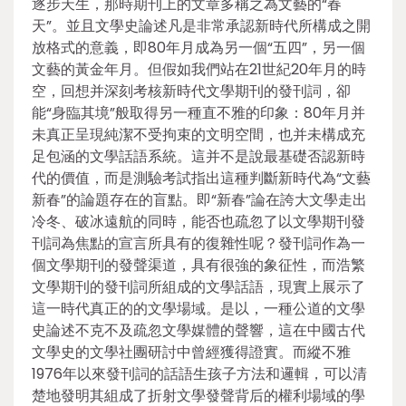
逐步天生，那時期刊上的文章多稱之為文藝的“春
天”。並且文學史論述凡是非常承認新時代所構成之開
放格式的意義，即80年月成為另一個“五四”，另一個
文藝的黃金年月。但假如我們站在21世紀20年月的時
空，回想并深刻考核新時代文學期刊的發刊詞，卻
能“身臨其境”般取得另一種直不雅的印象：80年月并
未真正呈現純潔不受拘束的文明空間，也并未構成充
足包涵的文學話語系統。這并不是說最基礎否認新時
代的價值，而是測驗考試指出這種判斷新時代為“文藝
新春”的論題存在的盲點。即“新春”論在誇大文學走出
冷冬、破冰遠航的同時，能否也疏忽了以文學期刊發
刊詞為焦點的宣言所具有的復雜性呢？發刊詞作為一
個文學期刊的發聲渠道，具有很強的象征性，而浩繁
文學期刊的發刊詞所組成的文學話語，現實上展示了
這一時代真正的的文學場域。是以，一種公道的文學
史論述不克不及疏忽文學媒體的聲響，這在中國古代
文學史的文學社團研討中曾經獲得證實。而縱不雅
1976年以來發刊詞的話語生孩子方法和邏輯，可以清
楚地發明其組成了折射文學發聲背后的權利場域的學