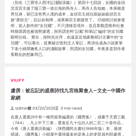
（別名《三寶寺人西洋記淺顯演義》）第四十七回說，女國的金頭
交流宮主搶了隨三寶一道出海的馬寺人，馬寺人告知她，本身雖是
男兒身，卻已沒有男人漢的成本，金頭宮主就往跟妹妹銀頭宮主
搶“唐狀元”，且以命相搏，成果兩宮主都逝世了。 仔細研討就會發
明，前人創作的“女兒國”，不只漂移至境外，並且客觀思惟和社會
時期原因也被強勢滲透，與所謂史料“記載”和筆記“編排”的女兒國
顯明分歧。 實在，按時光次序，由遠及近地家教研討古書中的“女
兒國”，可以看出，從奧秘古怪到文人筆記，再演化成為小說家筆
下老小婦孺膾炙人口的淺顯故事，所謂的女兒國，年夜多是寫作者
客觀化的想象而已。
VILIFY
盧僎：被忘記的盛唐詩找九宮格聚會人–文史–中國作
家網
admin
03/20/2025
0 min read
在唐人選唐詩中有一種芮挺章編選的《國秀集》，成書于天寶三載
（744），凡上中下三卷，選進近九十位詩人的二百二十首作品，
今有《唐人選唐詩新編》（陜西國民出書社1996年版）本，最便
研讀。《國秀集》小樹屋中選得最多的是卷上的吏部員外郎盧僎，