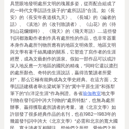
具慧眼地發明處所文明的瑰麗多姿，從而配合組成了
此一時代文學話語生孩子的“處所話語”合流。如《長
安》的《長安年夜道橫九天》、《長城》的《編者的
話》、《滇池》的《改刊致讀者》、《山花》的《待
到山花爛熳時》、《飛天》的《飛天寄語》……這些發
刊詞都激勵作者創作具有處所性的作品，也非常器重
本身作為處所刊物所應有的地區文明佈景。地區文明
與文學有著千絲萬縷的關系，它塑造了寫作者的生涯
經歷，成為文藝創作的源泉。假如一部作品可以或許
深入地反應一方地區的國民的精魂，“同時它還以濃烈
的處所顏色、奇特的生涯說話，贏得浩繁讀者所愛
好”，那么它極有能夠成為文學史經典。在這方面，文
學話語建構者舉出梁斌筆下的“冀中平原生涯”和孫犁
筆下的“白洋淀生涯”作為例證。各省
瑜伽教室
地文學
刊物在發刊詞中誇大刊物的“處所特點”，也無為處所
辦事、贏得獲取處所讀者的考量。連《北京文學》如
許頒發了很多經典作品的名刊，也在1982—1983年的
幾篇發刊詞中誇大《北京文學》“必需和北京的寬大國
民，寬大讀者互相關注。想他們之所想，愛他們之所