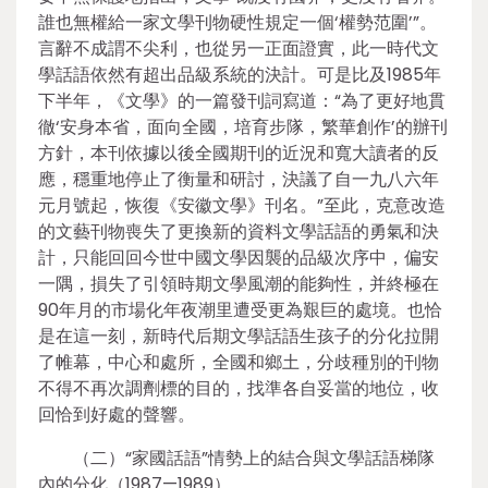
誰也無權給一家文學刊物硬性規定一個‘權勢范圍’”。
言辭不成謂不尖利，也從另一正面證實，此一時代文
學話語依然有超出品級系統的決計。可是比及1985年
下半年，《文學》的一篇發刊詞寫道：“為了更好地貫
徹‘安身本省，面向全國，培育步隊，繁華創作’的辦刊
方針，本刊依據以後全國期刊的近況和寬大讀者的反
應，穩重地停止了衡量和研討，決議了自一九八六年
元月號起，恢復《安徽文學》刊名。”至此，克意改造
的文藝刊物喪失了更換新的資料文學話語的勇氣和決
計，只能回回今世中國文學因襲的品級次序中，偏安
一隅，損失了引領時期文學風潮的能夠性，并終極在
90年月的市場化年夜潮里遭受更為艱巨的處境。也恰
是在這一刻，新時代后期文學話語生孩子的分化拉開
了帷幕，中心和處所，全國和鄉土，分歧種別的刊物
不得不再次調劑標的目的，找準各自妥當的地位，收
回恰到好處的聲響。
（二）“家國話語”情勢上的結合與文學話語梯隊
內的分化（1987—1989）