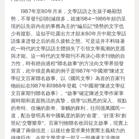
1987年至80年月末，文學話語之生孩子略顯頹
勢，不單發刊詞削減很多，就連1984—1986年頻仍呈
現的以先容內在的事務為主的“編后記”情勢的文字也
少有蹤影。這似乎吐露出方才顛末80年月中期文學話
語集束迸發之后的長久疲軟之態。可是這并不料味著
此一時代的文學話語主體損失了引領文學風潮的意愿
與才能。這一時代的文學期刊不再決心尋求刊物的自
力性，時有經由過程“聯名啟事”的方法向文學界頒發
宣言，此中很是典範的例子是1987年“中國潮”陳述文
學征文百家聯名啟事。以《國民文學》為首的百家刊
物紛紜在1987年和1988年登載《“中國潮”陳述文學征
文百家期刊聯名啟事》。“啟事”確定陳述文學作家掌
握時期和直面熟活的真摯，倡導“以熟悉的深入、視點
的奇特、伎倆的新奇、筆觸的鋒利，往同億萬國民一
道，配合發明具有中國氣度的新的‘命運’、‘好漢’和‘創
世紀’交響樂章”。百家刊物聯名收回征文啟事，現實上
傳遞了兩個信息：以後社會需求秉持實際主義精力的
雄偉巨作，今世文學需求一部又一部傳遞主流價值