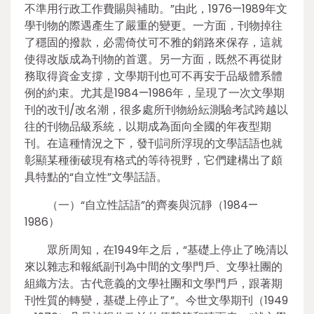
不準用行政工作費賜與補助。”由此，1976—1989年文
學刊物的際遇產生了嚴重的變更。一方面，刊物掉往
了穩固的撥款，必需倚仗可不雅的銷路來保存，這就
使得改版成為刊物的首選。另一方面，既然不再從財
務取得資金支撐，文學期刊也可不再安于品級體系體
例的約束。尤其是1984—1986年，呈現了一次文學期
刊的改刊/改名潮，很多處所刊物紛紜測驗考試跨越以
往的刊物品級系統，以期成為面向全國的年夜型期
刊。在這種情況之下，發刊詞所浮現的文學話語也就
彰顯某種衝破現有格式的等待視野，它們建構出了頗
具特點的“自立性”文學話語。
（一）“自立性話語”的齊奏與沉靜（1984—
1986）
眾所周知，在1949年之后，“基礎上停止了晚清以
來以雜志和報紙副刊為中間的文學門戶、文學社團的
組織方法。古代意義的文學社團和文學門戶，跟著期
刊性質的轉變，基礎上停止了”。今世文學期刊（1949