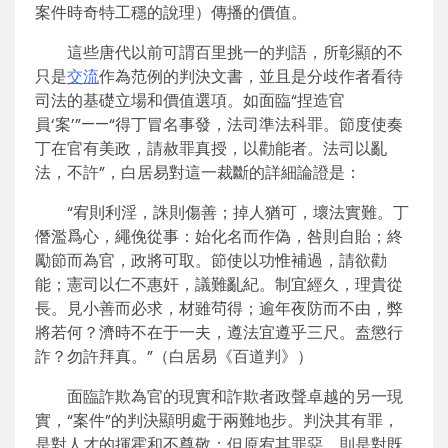
案件時奇特工穩的說理）傳播的價值。
這些唐代以前可謂百里挑一的判語，所彰顯的不
只是
交流
作為范例的判決文書，並且是分歧作者看待
司法的基礎立場和價值選項。如面臨“捏造官
員‘案’”——“得丁冒名事發，法司準法科罪。節度使奏
丁在官有美政，請赦罪真授，以勸能者。法司以亂
法，不許”，白居易對這一裁斷的詳細論證是：
“宥則利淫，誅則傷善；掉人猶可，壞法實難。丁
僭濫爲心，繩俛從事：始化名而作偽，咎則自貽；終
勵節而為官，政將可取。節使以功惟補過，請欲勸
能；憲司以仁不惠奸，議難亂紀。制宜經久，理貴從
長。見小善而必求，材雖茍得；逾年夜防而不由，弊
將若何？濟時不在于一夫，遵法宜遵乎三尺。盍懲行
詐？勿許拜真。”（白居易《百道判》）
面臨詐欺為官的現實和詐欺者政聲卓越的另一現
實，“案件”的判決顯明處于兩難地步。判決其有罪，
是對人才的揮霍和不尊敬；但原宥其罪惡，則是對既