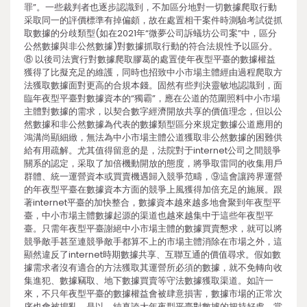
罪”。一些裁判者也逐步認識到，不加區分地對一切數據爬取行動
采取同一的評價標準有掉偏頗，故在處置相干案件時測驗考試從抓
取數據的分歧類型(如在2021年“微夢公司訴蟻坊公司案”中，區分
公然數據與非公然數據)對數據抓取行動的符合法規性予以區分。
⑧ 以後司法實行對數據爬取膠葛的處置使年夜型平臺的數據權益
獲得了比擬充足的維護，同時也招致中小市場主體經由過程爬取方
法獲取數據面對更高的合規本錢。固然有些判決靈敏地認識到，面
臨年夜型平臺對數據資本的“獨霸”，應在公道的范圍照料中小市場
主體對數據的需求，以契合數字經濟開放共享的價值理念，但以公
然數據和非公然數據為代表的數據類型區分來規定數據公道應用的
鴻溝尚顯細緻，無法為中小市場主體公道獲取非公然數據的困難供
給有用疏解。尤其值得留意的是，法院對于internet公司之間競爭
關系的認定，采取了加倍機動開放的態度，將爭取雷同的收集用戶
群體、統一運營資本或買賣機遇歸入競爭范疇，⑨這會讓跨界運營
的年夜型平臺在數據資本方面的競爭上風獲得加倍充足的施展。跟
著internet平臺的加快整合，數據資本越來越多地會聚到年夜型平
臺，中小市場主體數據起源的渠道也越來越集中于這些年夜型平
臺。只需年夜型平臺謝絕中小市場主體的數據買賣懇求，就可以將
競爭敵手甚至連競爭敵手都算不上的市場主體消除在市場之外，這
顯然違反了internet時期數據共享、互聯互通的價值尋求。假如數
據需求者沒有適合的方法獲取其運營所必須的數據，就不免轉向收
集進犯、數據竊取、地下數據買賣等守法數據獲取渠道。如許一
來，不只年夜型平臺的數據權益會被肆意損害，數據市場的正常次
序也會被搗亂。是以，純真誇大年夜型平臺對數據的把持好處，當