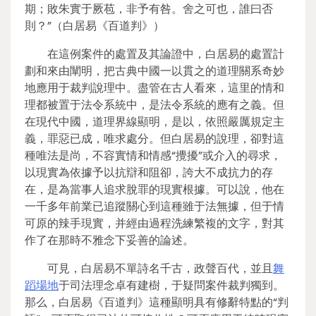
期；敗朱實于厥苞，非予有咎。舍之可也，誰曰否
則？”（白居易《百道判》）
在這例案件的處置及其論證中，白居易的處置計
劃和來由闡明，把古典中國一以貫之的道理關系奇妙
地應用于裁判說理中。盡管在古人看來，這里的情和
理都被置于法令系統中，是法令系統的應有之義。但
在現代中國，道理界線顯明，是以，依照嚴厲規定主
義，罪惡已成，唯求處分。但白居易的說理，卻對這
種唯法是尚，不容實情和情感“攪擾”或介入的尋求，
以現實為依據予以抗辯和阻卻，誇大不成抗力的存
在，是為當事人追求脫罪的現實根據。可以說，他在
一千多年前業已追蹤關心到這種雖于法無據，但于情
可原的辣手現實，并經由過程洗練繁複的文字，對其
作了在那時不雅念下妥善的論述。
可見，白居易不單詩名千古，政聲百代，並且
舞
蹈場地
于司法理念卓有建樹，于疑問案件裁判獨到。
那么，白居易《百道判》這種顯明具有修辭特點的“判