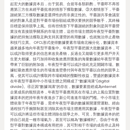
起宏大的數據資本后，出于貿易、合規等各類斟酌，平臺即不再答
應第三方在未經平臺批准的情形下獲取數據。③大都情形下，平臺
謝絕第三方獲取數據是選擇性的而非廣泛性的。平臺謝共享會議室
絕的對象凡是是對平臺市場份額組成潛伏要挾的競爭敵手，其終極
目標是保持競爭上風。但有些情形下平臺謝絕的對象則是與平臺營
業沒有直接競爭關系的市場主體，這些市場主體因年夜型平臺對數
據的把持無法獲取足夠支持其運營的有用數據，也就無法停止產物
和技巧立異。 OFCL形式使得數據要素市場南北極分化，數據資本
越來越多地向年夜型平臺集中。年夜型平臺把握大批數據資本，可
以或許取得更多的信息來改良產物，反過去又能吸引更多用戶并天
生更大都據。技巧加持和收集效應所匯集的海量數據給年夜型平臺
帶來了巨額的附加值，年夜型平臺可以或許借此充足開闢市場。數
據虹吸效應所發生的市場進進壁壘付與年夜型平臺以自然的競爭上
風，使其可以或許獲取跨市場範疇的壟斷性收益，豐盛的數據資本
在年夜型平臺和中小市場主體之間構成了“數據鴻溝”(digital
divide)。④正因“數據鴻溝”的存在，數據要素曾經成為internet
企業成長的瓶頸資本，年夜型平臺應用其在市場上的上風位置對數
據資本的把持年夜年夜進步了新公司進進市場的門檻。中小市場主
體依靠于年夜型平臺，需求年夜型平臺的數據展開運營運動。經由
過程技巧手腕限制甚至消除其他市場主體應用其數據，年夜型平臺
可以或許將這些市場主體消除在競爭之外。可見，對數據資本的把
持自己就是一種市場氣力，甚至可以稱為“數據權利”。⑤由于年夜
型平臺對數據資本構成有用把持，其可對相干市場的成長停止及時