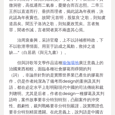
微洞密，高低通而二氣泰，憂樂合而百志熙。二帝三
王所以直道而行、垂拱而理者，揭此認為年夜柄，決
此認為年夜竇也。故聞‘元首明，股肱良’之歌，則知虞
道昌矣。聞五子洛汭之歌，則知夏政荒矣。言者無
罪，聞者作誡，言者聞者莫不兩盡其心焉。
洎周衰秦興，采詩官廢，上不以詩補察時政，下
不以歌泄導情面。用至于諂成之風動，救掉之道
缺……”（白居易《與元九書》）。
但與詩歌等文學作品這種
瑜伽場地
廣泛意義上的
治國東西相較，面臨各種社會膠葛而睜開的判
（詞），非論所針對的是實際世界業已產生的膠葛所
作，仍是作者純潔為了備考而design的案例及其判
語，都在必定水平上彰明顯現代中國的司法傳統和裁
判聰明。尤其是后者，作者在design一種膠葛及其判
語時，案件故事要非分特別特別，凸顯案件的沖突
性、戲劇性，裁判戰略要非分特別嚴謹，說實際證也
要非分特別精當透闢。在此意義上，說判語是中國古