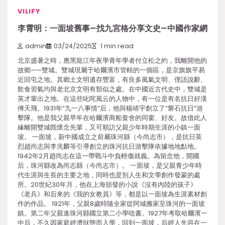
VILIFY
李霄明：一面坡舊事–找九宮格分享文史–中國作家網
admin
03/24/2025
1 min read
北京盛暑之時，應黑龍江年夜學青年學者付立松之約，我離開他的
故鄉——雙城。雙城現屬于哈爾濱市管轄的一個區，是京旗旗平易
近回屯之地。其鄉土文明遺存豐富，有良多風氣文明、俚語說辭、
飲食習氣均與老北京文明有類似之處。在中國近古代史中，雙城是
英才輩出之地。在這些叱咤風云的人物中，有一位是有名抗日好漢
傅天飛。1931年“九一八事情”后，他與楊靖宇創立了“磐石抗日”游
擊隊。他是我父親早年在哈爾濱商船黌舍的同窗、好友。故借此人
緣離開雙城既懷念先輩，又可順訪父親少年時期生涯的小鎮一面
坡。 一面坡，新中國成立之前屬珠河縣（今尚志市），是抗日英
烈趙尚志與李兆麟等引導創立的珠河抗日游擊隊依據地地點地。
1942年2月趙尚志在這一帶戰斗中負輕傷就義。為留念他，開國
后，珠河縣改為尚志縣（今尚志市）。 一面坡，是父親青少年時
代生涯與生長的主要之地，同時也是別人生和文學創作發蒙的處
所。20世紀30年月，他在上海頒發的小說《沒有內陸的孩子》
《老兵》和后來的《我的女教員》等，都是以一面坡為生涯素材創
作的作品。 1921年，父親8歲時隨全家從阿城搬家至珠河的一面坡
鎮。第二年父親進珠河縣國立第二小學唸書。1927年考取哈爾濱一
中后，不久因家庭經濟狀態而入學，回到一面坡，后經人先容在一