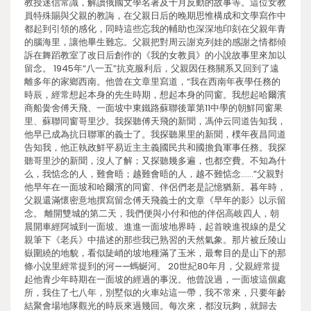
教授迷信常識，解讀俄國文學名著及十月反動的故事等。這位女教
員特殊賜與父親的教誨，在父親日后的晚期思惟構成和文學寫作中
都起到引領的感化，同時這些忘我的輔助也深深地印刻在父親年青
的腦海里，讓他畢生難忘。父親把對周云謝克列娃的感謝之情都傾
訴在舞蹈教室了改日后創作的《我的女教員》的小說故事里來加以
留念。 1945年“八一五”抗克服利后，父親因任務關系又回到了遠
離多年的家鄉西南。他曾在文章里寫道，“我在西南年夜學任務的
時辰，經常想起本身的先生時期，想起本身的同窗。我想起哈爾濱
商船黌舍傅天飛、一面坡中東鐵路蘇聯後輩第11中學的朝鮮同窗果
里、蘇聯同窗哥里沙。我探聽傅天飛的新聞，馮仲云同道告知我，
他早已成為抗日聯軍的義士了。我探聽果里的新聞，樸年夜昌同道
告知我，他正執政鮮平易近主主義國民共和國擔負軍事任務。我探
聽哥里沙的新聞，沒人了解；又探聽幾多遍，也都空費。不知為什
么，我惦念的人，難會晤；越難會晤的人，越不難惦念……”父親對
他早年在一面坡和哈爾濱的同窗、伴侶們老是記憶猶新。暮年時，
父親還滿懷密意地撰寫留念傅天飛義士的文章《早年的影》以示留
念。 離開雙城的第二天，我們便與小付和他的伴侶高岐四人，朝
晨開車經阿城到一面坡。進進一面坡地界時，起首映進視線的是父
親筆下《老兵》中描述的那些我已熟習的天然氣象。那片被丘陵山
嶽圍繞的地貌，看似陡峭的坡地種滿了玉米，最奪目的是山下的那
條小說里經常提到的河——螞蜒河。 20世紀80年月，父親經常提
起他青少年時期在一面坡的經過的事況。他曾說過，一面坡這個處
所，我住了七八年，別墅似的火車站這一帶，我不常來，只要年齡
結聚會場地隊觀光的時辰來過幾回。每次來，都沒玩夠，就歸去