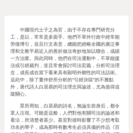
中國現代士子之為官，由于不存在專門研究分
工，是以，常常是多面手。他們不單外行政中經常能
旁徵博引，並且行文表意，總能把經略全國的廣泛事
理和文教平易近人的善於做法奇妙地加以聯合，成績
一方治業。與此同時，他們在司法運動中，不單能援
法或引經裁判，並且常會探討司法宏義，分析司法理
念，成長成在當下看來具有顯明外鄉性的司法話術。
這此中，除了董仲舒所分析的“引經決獄”的不雅點
外，唐代詩人白居易的司法理念與論述，尤為值得追
蹤關心。
眾所周知，白居易的詩名，無論生前身后，都令
眾人注視。可饒是這般，人們對他有關司法的論述和
看法，所清楚者甚少。甚至對彼時影響了不少想考取
功名的學子，成為那時有數考生必須具備的作品《百