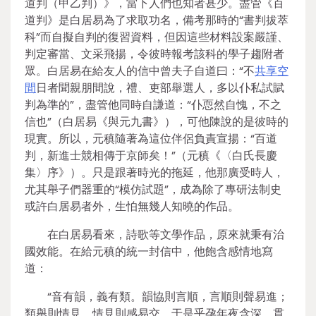
道判（甲乙判）》，當下人們也知者甚少。盡管《百
道判》是白居易為了求取功名，備考那時的“書判拔萃
科”而自擬自判的復習資料，但因這些材料設案嚴謹、
判定審當、文采飛揚，令彼時報考該科的學子趨附者
眾。白居易在給友人的信中曾夫子自道曰：“不
共享空
間
日者聞親朋間說，禮、吏部舉選人，多以仆私試賦
判為準的”，盡管他同時自謙道：“仆恧然自愧，不之
信也”（白居易《與元九書》），可他陳說的是彼時的
現實。所以，元稹隨著為這位伴侶負責宣揚：“百道
判，新進士競相傳于京師矣！”（元稹《〈白氏長慶
集〉序》）。只是跟著時光的拖延，他那廣受時人，
尤其舉子們器重的“模仿試題”，成為除了專研法制史
或許白居易者外，生怕無幾人知曉的作品。
在白居易看來，詩歌等文學作品，原來就秉有治
國效能。在給元稹的統一封信中，他飽含感情地寫
道：
“音有韻，義有類。韻協則言順，言順則聲易進；
類舉則情見，情見則感易交。于是乎孕年夜含深，貫