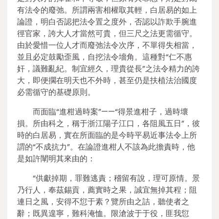
有法令的廢弛。所謂兩害相權取其輕，白居易的如上
論證，明白否認把法令置之度外，否認以詐欺手腕進
徑官家，誇大人才當然可貴，但三尺之法更需循守。
由於愛惜一位人才而廢弛法令次序，不單得失相當，
並且必定鼓勵歪風，自挖法令墻角。這種對“仁不惠
奸，議難亂紀。制宜經久，理貴從長”之法令精力的誇
大，即便擱在明天也不外時，甚至仍是扶植法治國度
必需循守的基礎原則。
而面臨“進柑過時案”——“得景進柑子，過時壞
損。所由科之，稱于浙江陽子江口，各阻風五日”，彼
時的白居易，實在所面臨的是今時平易近事法令上所
謂的“不成抗力”。在論證進柑人不該為此擔責時，他
是如許闡明其來由的：
“供獻掉期，罪難逃責；稽留有說，理可原情。景
乃行人，奉茲錫貢，薦實時之果，誠宜無掉其程；阻
連日之風，安得不愆于素？覽所由之詰，聽使者之
辭；既異遑寧，難科淹恤。限滄波于于役，匪我愆