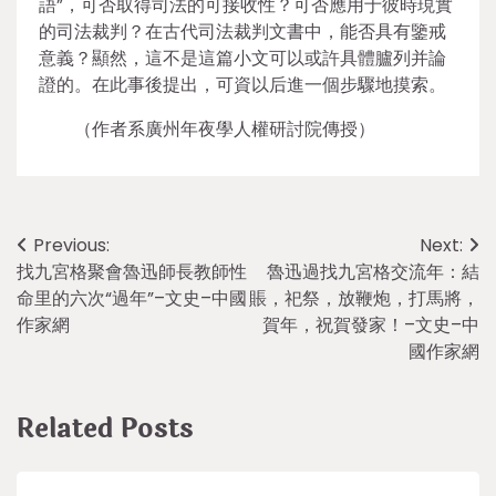
語”，可否取得司法的可接收性？可否應用于彼時現實
的司法裁判？在古代司法裁判文書中，能否具有鑒戒
意義？顯然，這不是這篇小文可以或許具體臚列并論
證的。在此事後提出，可資以后進一個步驟地摸索。
（作者系廣州年夜學人權研討院傳授）
Post
Previous:
Next:
找九宮格聚會魯迅師長教師性
魯迅過找九宮格交流年：結
navigation
命里的六次“過年”–文史–中國
賬，祀祭，放鞭炮，打馬將，
作家網
賀年，祝賀發家！–文史–中
國作家網
Related Posts