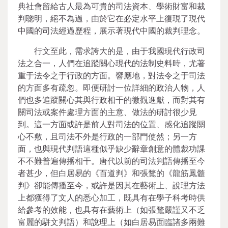
典社會留給古人最為可貴的司法資本、學術財富和裁
判聰明，絕不為過，由於它在必定水平上復現了現代
中國的司法經過歷程，展示著現代中國的裁判理念。
行文至此，需求誇大的是，由于我國現代行政司
法之合一，人們在追蹤關心現代的法制史料時，尤著
重于法令之于行政的方面。響應地，對法令之于司法
的方面多有疏忽。即便研討一位詳細的政治人物，人
們也多追蹤關心其與行政相干的微觀進獻，而對其有
關司法或案件處理方面的主意、做法的研討很少見
到。這一方面或許是前人對司法的位置、感化追蹤關
心不敷，且司法不外是行政的一部門使然；另一方
面，也與現代判語這種似乎缺少辭章創意的體裁功課
不不難普遍傳播相干。唐代以前的司法判語傳播至今
者甚少，但白居易的《百道判》和張鶩的《龍筋鳳髓
判》卻能傳播至今，或許是因其在藝術上、說理方法
上都獲得了文人的悉心加工，既具有在學子科考時供
給參考的效能，也具有在藝術上（如張鶩嚴謹又不乏
富麗的駢文判語）和說理上（如白居易面臨諸多兩難