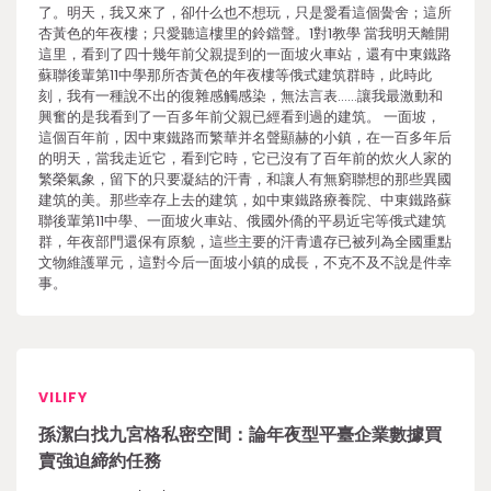
了。明天，我又來了，卻什么也不想玩，只是愛看這個黌舍；這所
杏黃色的年夜樓；只愛聽這樓里的鈴鐺聲。1對1教學 當我明天離開
這里，看到了四十幾年前父親提到的一面坡火車站，還有中東鐵路
蘇聯後輩第11中學那所杏黃色的年夜樓等俄式建筑群時，此時此
刻，我有一種說不出的復雜感觸感染，無法言表……讓我最激動和
興奮的是我看到了一百多年前父親已經看到過的建筑。 一面坡，
這個百年前，因中東鐵路而繁華并名聲顯赫的小鎮，在一百多年后
的明天，當我走近它，看到它時，它已沒有了百年前的炊火人家的
繁榮氣象，留下的只要凝結的汗青，和讓人有無窮聯想的那些異國
建筑的美。那些幸存上去的建筑，如中東鐵路療養院、中東鐵路蘇
聯後輩第11中學、一面坡火車站、俄國外僑的平易近宅等俄式建筑
群，年夜部門還保有原貌，這些主要的汗青遺存已被列為全國重點
文物維護單元，這對今后一面坡小鎮的成長，不克不及不說是件幸
事。
VILIFY
孫潔白找九宮格私密空間：論年夜型平臺企業數據買
賣強迫締約任務