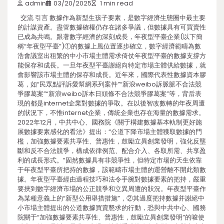
admin
03/20/2025
1 min read
交流 引言 數據作為新型生孩子要素，是數字經濟生態圈中最主要
的計謀資產。盡管數據確權仍存在諸多爭議，但數據具有可買賣性
已成為共鳴。跟著數字經濟的深刻成長，年夜型平臺企業(以下簡
稱“年夜型平臺”)①的數據上風位置逐步確立，數字經濟範疇為數
浩會議室出租繁的中小市場主體需求倚仗年夜型平臺的數據支撐方
能保存和成長。一旦年夜型平臺謝絕向特定市場主體供給數據，就
會影響該市場主體的保存和成長。近年來，國際代表性數據資本膠
葛，如“民眾點評訴愛幫網系列案件”“新浪weibo訴脈脈不合法競
爭膠葛案”“新浪weibo訴本日頭條不合法競爭膠葛案”等，背后表
現的都是internet企業對數據的爭取。在以後智改數轉的年夜周遭
的狀況下，不惟internet企業，傳統企業也存在海量的數據需求。
2022年12月，中共中心、國務院《關于構建數據基本軌制更好施
展數據要素感化的看法》提出：“公道下降市場主體獲取數據的門
檻，加強數據要素共享性、普惠性，鼓勵立異創業發明，強化反壟
斷和反不合法競爭，構成依律例范、配合介入、各取所需、共享盈
利的成長形式。”固然數據具有非競爭性，但特定市場的天生依靠
于年夜型平臺所把持的數據，該範疇市場主體的運營離不開此類數
據。年夜型平臺經由過程技巧和法令手腕對數據要素的把持，嚴重
要挾到數字經濟市場的公正競爭和立異周遭的狀況。年夜型平臺作
為某種意義上的“新型公用舉措措施”，②其過度把持數據并謝絕中
小市場主體提出的公道數據買賣懇求的行動，恐與中共中心、國務
院關于“加強數據要素共享性、普惠性，鼓勵立異創業發明”的唆使