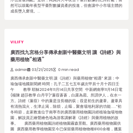
然可以鼓勵年夜型平臺對數據資產的投進，但會讓中小市場主體的
成長墮入窘境。…
VILIFY
廣西找九宮格分享傳承創新中醫藥文明 讓《詩經》與
藥用植物“相遇”
admin
03/21/2025
0 min read
廣西傳承創新中醫藥文明 讓《詩經》與藥用植物“相遇” 來源：中
瑜伽場地國新聞網 時間：孔子二五七五年歲次甲辰十月十四日壬
午 教學 耶穌2024年11月14日共享空間 中新網南寧11月14日電
(楊陳 趙莎教學 白丹宇)“蒹葭蒼蒼，白露為霜。所謂伊人，在水一
方。詩經《蒹葭》中的蒹是沒長穗的荻；葭是初生的蘆葦。蘆葦具
有清熱瀉火，生津止渴，除煩，止嘔，聚會場地利尿的功能……”初
冬時節，走家教進位于南寧市的廣西藥用植物園詩經植瑜伽場地物
園，解說員正繪聲繪色地為游客講解著《詩經》與藥用植物的故
事。 廣西藥用植物園詩經植物園霧森景觀。廣西藥用植物園供
圖 廣西藥用教學植物園至今已保留藥用植物物種8100余種，臘葉