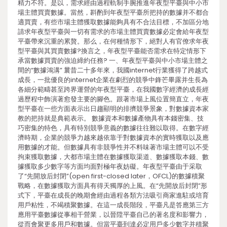
精力不符。是以，需求經由過程軌制手腕推進年夜型平臺與中小市
場主體買賣數據。當然，斟酌到年夜型平臺所把持的數據并不都合
適買賣，有些市場主體獲取數據能夠具有不合法目標，不加區分地
請求年夜型平臺與一切有需求的市場主體買賣數據必定會給年夜型
平臺帶來沉重的累贅。那么，在何種情形下，絕對人有官僚求年夜
型平臺與其買賣數據?換言之，年夜型平臺能否需求在特定情形下
承當數據買賣的強迫締約任務? 一、年夜型平臺與中小市場主體之
間的“數據鴻溝” 曩昔二十多年來，我國internet行業獲得了跨越式
成長，一批優良的internet企業在劇烈的競爭中鋒芒畢露并生長為
各細分範疇甚至跨界運營的年夜型平臺，在我國數字經濟的成長經
過歷程中飾演著愈發主要的腳色。跟著市場上風位置簡直立，年夜
型平臺在一些方面表示出日趨顯明的排擠競爭景象，對數據資本家
教的把持就是典範表示。 數據資本和數據產物具有本錢密集、技
巧密集的特色，具有特別競爭意義的數據往往難以取得。在數字經
濟時期，企業的競爭力越來越依靠于對數據資本的實時獲取以及應
用數據的才能。但數據具有非競爭性并不料味著市場主體可以不受
拘束獲取數據，大都市場主體在數據獲取渠道、數據獲取本錢、數
據獲取多少數字等方面均面對極年夜妨礙。年夜型平臺由于采取
了“先開放后封閉”(open first-closed later，OFCL)的數據積聚
戰略，在數據獲取方面具有得天獨厚的上風。在“先開放后封閉”形
式下，平臺在成長的晚期會經由過程各類方法吸引商家進駐或培育
用戶粘性，不竭積聚數據。在這一成長階段，平臺凡是答應第三方
應用平臺數據從事相干營業，以晉陞平臺自己的著名度和影響力，
從而會聚更多用戶和數據。但當平臺到達必定用戶多少數字并積聚