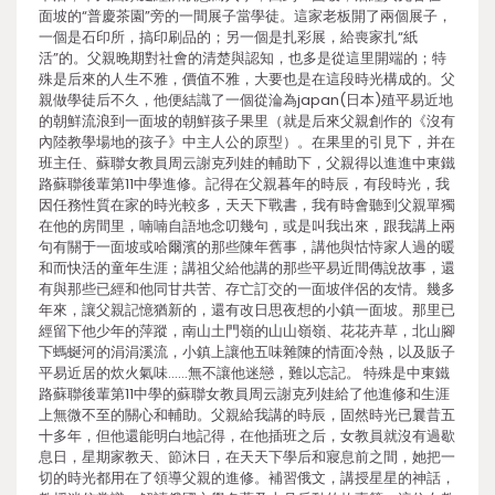
面坡的“普慶茶園”旁的一間展子當學徒。這家老板開了兩個展子，
一個是石印所，搞印刷品的；另一個是扎彩展，給喪家扎“紙
活”的。父親晚期對社會的清楚與認知，也多是從這里開端的；特
殊是后來的人生不雅，價值不雅，大要也是在這段時光構成的。父
親做學徒后不久，他便結識了一個從淪為japan(日本)殖平易近地
的朝鮮流浪到一面坡的朝鮮孩子果里（就是后來父親創作的《沒有
內陸教學場地的孩子》中主人公的原型）。在果里的引見下，并在
班主任、蘇聯女教員周云謝克列娃的輔助下，父親得以進進中東鐵
路蘇聯後輩第11中學進修。記得在父親暮年的時辰，有段時光，我
因任務性質在家的時光較多，天天下戰書，我有時會聽到父親單獨
在他的房間里，喃喃自語地念叨幾句，或是叫我出來，跟我講上兩
句有關于一面坡或哈爾濱的那些陳年舊事，講他與怙恃家人過的暖
和而快活的童年生涯；講祖父給他講的那些平易近間傳說故事，還
有與那些已經和他同甘共苦、存亡訂交的一面坡伴侶的友情。幾多
年來，讓父親記憶猶新的，還有改日思夜想的小鎮一面坡。那里已
經留下他少年的萍蹤，南山土門嶺的山山嶺嶺、花花卉草，北山腳
下螞蜒河的涓涓溪流，小鎮上讓他五味雜陳的情面冷熱，以及販子
平易近居的炊火氣味……無不讓他迷戀，難以忘記。 特殊是中東鐵
路蘇聯後輩第11中學的蘇聯女教員周云謝克列娃給了他進修和生涯
上無微不至的關心和輔助。父親給我講的時辰，固然時光已曩昔五
十多年，但他還能明白地記得，在他插班之后，女教員就沒有過歇
息日，星期家教天、節沐日，在天天下學后和寢息前之間，她把一
切的時光都用在了領導父親的進修。補習俄文，講授星星的神話，