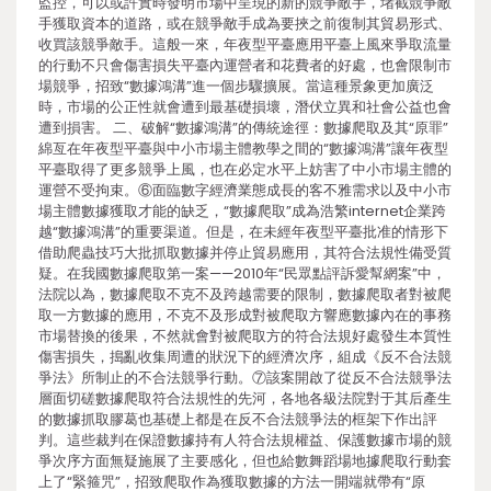
監控，可以或許實時發明市場中呈現的新的競爭敵手，堵截競爭敵
手獲取資本的道路，或在競爭敵手成為要挾之前復制其貿易形式、
收買該競爭敵手。這般一來，年夜型平臺應用平臺上風來爭取流量
的行動不只會傷害損失平臺內運營者和花費者的好處，也會限制市
場競爭，招致“數據鴻溝”進一個步驟擴展。當這種景象更加廣泛
時，市場的公正性就會遭到最基礎損壞，潛伏立異和社會公益也會
遭到損害。 二、破解“數據鴻溝”的傳統途徑：數據爬取及其“原罪”
綿亙在年夜型平臺與中小市場主體教學之間的“數據鴻溝”讓年夜型
平臺取得了更多競爭上風，也在必定水平上妨害了中小市場主體的
運營不受拘束。⑥面臨數字經濟業態成長的客不雅需求以及中小市
場主體數據獲取才能的缺乏，“數據爬取”成為浩繁internet企業跨
越“數據鴻溝”的重要渠道。但是，在未經年夜型平臺批准的情形下
借助爬蟲技巧大批抓取數據并停止貿易應用，其符合法規性備受質
疑。在我國數據爬取第一案——2010年“民眾點評訴愛幫網案”中，
法院以為，數據爬取不克不及跨越需要的限制，數據爬取者對被爬
取一方數據的應用，不克不及形成對被爬取方響應數據內在的事務
市場替換的後果，不然就會對被爬取方的符合法規好處發生本質性
傷害損失，搗亂收集周遭的狀況下的經濟次序，組成《反不合法競
爭法》所制止的不合法競爭行動。⑦該案開啟了從反不合法競爭法
層面切磋數據爬取符合法規性的先河，各地各級法院對于其后產生
的數據抓取膠葛也基礎上都是在反不合法競爭法的框架下作出評
判。這些裁判在保證數據持有人符合法規權益、保護數據市場的競
爭次序方面無疑施展了主要感化，但也給數舞蹈場地據爬取行動套
上了“緊箍咒”，招致爬取作為獲取數據的方法一開端就帶有“原