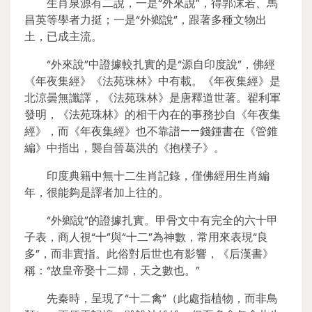
生肖泉源有二說，一是“外來說”，得郭沫若、馬
昌英等學者力挺；一是“外鄉說”，跟著多種文物出
土，已成主流。
“外來說”中證據較扎實的是“源自印度說”，佛經
《年夜集經》《法苑珠林》中有載。《年夜集經》是
北涼曇無讖譯，《法苑珠林》是唐釋道世著。翟利軍
發明，《法苑珠林》的相干內在的事務抄自《年夜集
經》，而《年夜集經》也不靠譜——錢鍾書在《管錐
編》中指出，襲自晉葛洪的《抱樸子》。
印度典籍中無十二生肖記錄，僅佛經用生肖編
年，很能夠是譯者加上往的。
“外鄉說”的證據扎實。甲骨文中有完全的六十甲
子表，商人視“十”與“十二”為神數，常用來表現“良
多”，而非實指。此俗對后世也有影響，《后漢書》
稱：“故皇帝娶十二婦，天之數也。”
先秦時，呈現了“十二禽”（此處指植物，而非鳥