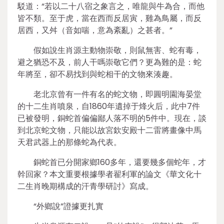
駁道：“若以二十八宿之象言之，唯龍與牛為合，而他
皆不類。至于虎，當在西而反居寅，雞為鳥屬，而反
居西，又舛（音如喘，意為紊亂）之甚者。”
假如說生肖源主動物崇敬，則鼠無害、蛇有毒，
避之猶恐不及，前人干嗎崇敬它們？更為難的是：蛇
年將至，卻不易找到與蛇相干的文物來湊趣。
老北京曾有一件有名的蛇文物，即圓明園海晏堂
的十二生肖噴泉，自1860年遺掉于烽火后，此中7件
已被發明，銅蛇首偏偏鄙人落不明的5件中。現在，談
到北京蛇文物，只能以故宮欽安殿十二雷將畫像中馬
天君武器上的那條蛇為代表。
銅蛇首已分開家鄉160多年，還要幾多個蛇年，才
幹回家？本文重要根據學者翟利軍的論文《華文化十
二生肖晚期構成的汗青學研討》寫成。
“外鄉說”證據更扎實