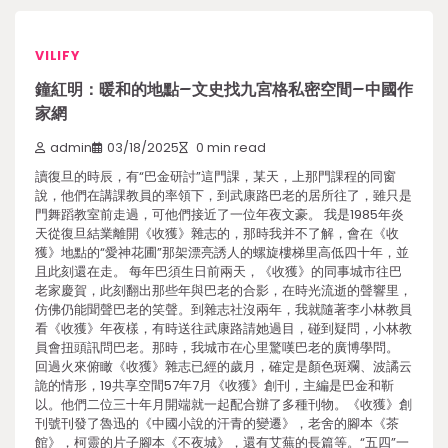
VILIFY
鐘紅明：暖和的地點–文史找九宮格私密空間–中國作
家網
admin
03/18/2025
0 min read
讀復旦的時辰，有“巴金研討”這門課，某天，上那門課程的同窗
說，他們在講課教員的率領下，到武康路巴老的居所往了，雖只是
門舞蹈教室前走過，可他們接近了一位年夜文豪。 我是1985年炎
天從復旦結業離開《收獲》雜志的，那時我并不了解，會在《收
獲》地點的“愛神花圃”那架漂亮誘人的螺旋樓梯里高低四十年，並
且此刻還在走。 每年巴須生日前兩天，《收獲》的同事城市往巴
老家慶賀，此刻翻出那些年與巴老的合影，在時光流逝的聲響里，
仿佛仍能聞聲巴老的笑聲。到雜志社沒兩年，我就隨著李小林教員
看《收獲》年夜樣，有時送往武康路請她過目，碰到疑問，小林教
員會扭頭訊問巴老。那時，我城市在心里驚嘆巴老的廣博學問。
回過火來俯瞰《收獲》雜志已經的歲月，確定是顏色斑斕、波譎云
詭的情形，19共享空間57年7月《收獲》創刊，主編是巴金和靳
以。他們二位三十年月開端就一起配合辦了多種刊物。《收獲》創
刊號刊發了魯迅的《中國小說的汗青的變遷》，老舍的腳本《茶
館》，柯靈的片子腳本《不夜城》，還有艾蕪的長篇等。“五四”一