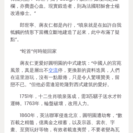
欄，亦費盡心血。現實鍛造者，則為法國耶穌會士楊
改過修士。”
郎世寧、蔣友仁都是內行，“噴泉就是在如許自我
牴觸的情形下當機立斷地建造了起來，此中布滿了疑
點”。
“蛇首”何時能回家
蔣友仁更愛好圓明園的中式建筑：“中國人的宮苑
風景，真是層出不
交流
停，更換新的資料迭異，人們
在這里游玩，沒有一點厭倦，只是令人驚嘆贊美，留
戀不已。”但他必需逢迎乾隆對西式建筑的愛好。
1751年，十二生肖噴泉落成，需3匹騾子送水才幹
運轉。1763年，輪盤破壞，改用人力。
1860年，英法聯軍侵進北京，圓明園遭劫奪，“數
百載之精髓，億萬金之積蓄，以及宗器、裳衣、字
畫、至寶玩好等物，有效者載進夷營，不要者變為瓦