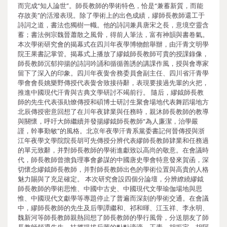
而完成“知人論世”。師長教師的學術特色，恰是“兼蓄新質，而能
存故美”的活潑表現。除了學術上的出色成績，繆師長教師還工于
詩詞之道，書法也獨樹一幟。他的詩詞兼具唐宋之長，意境空靈含
蓄；書法例宗魏晉蕭散之風骨，得前人筆法，富有神韻與書卷氣。
本次學術研究會的揭幕式在四川年夜學博物館舉辦，由汗青文明學
院王果書記掌管。揭幕式上播放了繆鉞師長教師可貴的授課錄像，
師長教師沉郁抑揚的詩詞吟誦和循循善誘的講課作風，授與會專家
留下了深入的印象。四川年夜黌舍務委員會副主任、四川省汗青學
學會會長姚樂野傳授代表黌舍致接待辭，表現要接過先輩的火把，
推進中國現代汗青與古典文學研討不竭前行。 隨后，繆鉞師長教
師的先生代表張勛燎傳授和碩博士研討生聚會場地代表舞蹈場地方
北辰傳授密意回想了在川年夜肄業與任務時，親沐師長教師的教導
與關懷，呼吁大師繼續并發揚繆鉞師長教師“為人廉潔，治學嚴
謹，幹事勤敏”的風格。北京年夜學汗青系黨委書記何晉傳授與浙
江年夜學文學院院長胡可先傳授分辨代表繆師長教師肄業和任務過
的單元致辭，并對師長教師的學術進獻致以高尚的敬意。在會議時
代，師長教師曾擔負理事會參謀的中國唐史學會特意發來賀函，深
切懷念繆鉞師長教師，并對師長教師出色的學術位置與高貴的人格
魅力賜與了充足確定。 本次研究會設四個分論壇，分辨繚繞繆鉞
師長教師的學術思惟、中國中古史、中國現代文學瑜伽場地與思
惟、中國現代文獻學等專題停止了普遍而深刻的學術交通。在會議
中，繆師長教師的先生及后學譚繼和、祁和暉、江玉祥、李永明、
魏新河等師長教師親熱回想了師長教師的學行風骨，分送朋友了師