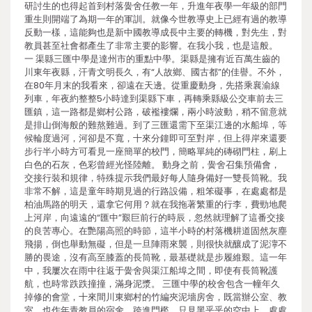
研討生的也得起首到村落黌舍任教一年，升進年夜學一年級的部門
重生則開端了為期一年的軍訓。就像今世教導史上已經有過的教導
反動一樣，這能夠也是新中國教導成長中主要的轉機，對先生，對
教員甚至社會都產生了非常主要的影響。在我小我，也是這般。
一 渠縣三匯中學是達州市的重點中學。渠縣是擁有近百萬生齒的
川東年夜縣，汗青文明長久，有“人故鄉、國古都”的佳譽。不外，
在80年月末的我看來，卻遠在天邊。從重慶動身，先搭乘襄渝線
列車，年夜約整整5小時達到渠縣下車，再轉乘縣級公交車前去三
匯鎮，這一路都是鄉村公路，破襤褸爛，兩小時波動，稍不留意就
是排山倒海般的難熬難過。到了三匯還需下至渠江邊的水船埠，等
候輪度過河，河卻是不寬，十來分鐘即可至對岸，但上得岸來還要
步行半小時方可看見一座簡單的校門，簡略單純的磚砌門柱，刷上
白色的石灰，色彩曾經光怪陸離。 動身之前，黌舍召集預備會，
交接行裝和規律，特殊提示我們最好每人隨身備好一雙長筒靴。我
非常不解，這是童年時期見過的行路設備，粗笨礙事，在處處都是
柏油馬路的明天，還拿它何用？就在我拖著繁重的行李，費勁地爬
上河岸，向遠遠的“匯中”艱巨前行的時辰，忽然就理解了這番交接
的良苦專心。在艷陽高照的時節，這半小時的村落機耕道固然灰塵
飛揚，倒也舉動無礙，但是一旦陣雨來襲，則很快就釀成了泥濘不
勝的畏途，沒有高至膝蓋的長筒靴，最基礎就是步履維艱。這一年
中，我屢次在雨中往返于黌舍與渠江船埠之間，即使有長筒靴護
航，也時常跌跌撞撞，滿身泥漿。 三匯中學的校舍包含一幢年久
掉修的會堂，十來間川東鄉村的竹編夾泥墻房舍，既當辦公室、教
室，也作年青教員的宿舍。跨進門檻，只見黑乎乎的空中上，處處