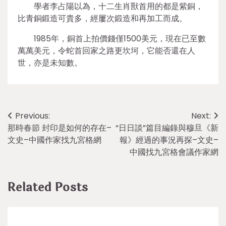
學者李占陽以為，十二生肖獸首用的都是紫銅，
比青銅鍛造可貴多，經屢次鍛造和再加工而成。
1985年，銅首上拍價錢僅1500美元，現在已至數
萬萬美元，令蛇首回家之路更坎坷，它能否還在人
世，亦是未知數。
Post
Previous:
Next:
那時春節 封印是如何的存在–
“日日談”篇目編錄與穆旦《新
navigation
文史–中國作家找九宮格網
報》經過的事況再探–文史–
中國找九宮格會議作家網
Related Posts