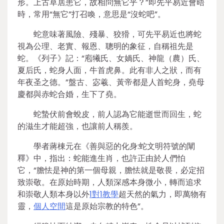
形。上古草居患它，故相問無它乎？”即先平易近會晤
時，常用“無它”打召喚，意思是“沒蛇吧”。
蛇意味著風險、殘暴、狡猾，可先平易近也將蛇
視為公理、老實、報恩、聰明的象征，自稱祖先是
蛇。《列子》記：“庖犧氏、女媧氏、神龍（農）氏、
夏后氏，蛇身人面，牛首虎鼻。此有非人之狀，而有
年夜圣之德。”盤古、宓羲、黃帝都是人首蛇身，堯母
慶都與赤蛇合婚，生下了堯。
蛇蟄伏前會蛻皮，前人認為它能逝世而回生，蛇
的滋生才能超強，也讓前人稱羨。
學者蔣棟元在《善與惡的化身:蛇文明符號的闡
釋》中，指出：蛇能進生肖，也許正由於人們怕
它，“膽怯是神的第一個母親，膽怯就是敬畏，必定招
致崇敬。在原始時期，人類深感本身微小，轉而追求
和崇敬人類本身以外
1對1教學
超天然的氣力，即萬物有
靈，
個人空間
這是原始宗教的特色”。