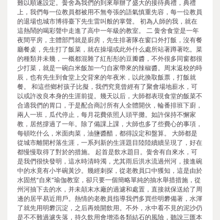
難以順遂設定。黌舍為我們的到來舉辦了盛大的接待典禮，典禮
上，我們每一位教員都被用不無夸張的語氣慎重先容，每一位教員
的退場也城市博得臺下先生雷叫般的掌聲。 初為人師的我，就在
這熱鬧的喝彩聲中走進了高中一年級的教室。 二 黌舍食堂是一年
夜間平房，主體部門就是廚房，先生排著隊在窗口外打飯，沒有餐
廳餐桌，先生打了飯菜，就在操場或此外什么處所站著蹲著吃。菜
的種類并未幾，一概都混雜了紅彤彤的豆瓣醬，不外很多同窗都很
少打菜，就是一碗白米飯加一勺自家帶來的辣椒醬。周末返校的時
辰，也有先生到食堂上交背來的年夜米，以此換取飯票，打飯就
餐。 和這些鄉村孩子比擬，我們究竟曾經有了聚會場地薪水，可
以或許改良本身的生涯前提。幾天以后，大師都表現食堂的飯菜不
合適我們的胃口，于是配合商討所有人全體開伙，輪番排班下廚，
兩人一班，瓜代停止，每月花費依照人頭平攤。如許保持不懈家
教，居然撐過了一年。除了備課上課，大師也多了些費心的事項，
每頓吃什么，米面肉菜，油鹽醬醋，都得設定和盤算。 大師都是
從城市離開村落生涯，一系列新的生涯題目陸陸續續呈現了，好在
都慢慢取得了對於的措施。 起首是飲水題目。黌舍有自來水，可
是我們很快發明，這水時清時濁，尤其雨后洪水流過州河，接進碗
中的水竟有小半碗黃沙。幾經刺探，從老教員口中獲知，這是由於
水固然“自來”瑜伽教室，卻只要一個簡略單純的抽水舉措措施，從
州河抽下去的水，并未顛末水廠的過濾和處置，直接就保送給了周
邊的居平易近用戶。熱情的老教員指導我們多買些明礬備著，水渾
了就先用明礬沉淀，之后再燒開飲用。不外，水中看不見的泥沙仍
是不不難過濾失落，持久飲用會增添各類結石的風險，聽說三匯本