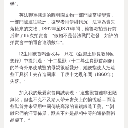
礫”。
英法聯軍擄走的圓明園文物一部門被當場變賣，
一部門被運往歐洲，據學者肖伊緋鉤沉，法軍為賣失
落搶來的文物，1862年至1870年間，德魯歐拍賣行前
后辦了115次拍賣會，“假如不是普法戰鬥迸發，如許的
拍賣會生怕還會連續數年”。
12生肖獸首鳴金收兵，只在《亞樂土師長教師回
想錄》中提到過：“十二星獸（十二尊生肖獸首銅像）
的希奇外形使咸豐的母親很感愛好，她便指使人把這
些工具拆上去存進國庫，于庚申之亂年間（1860年）
失落。”
加入我的最愛家曹興誠表現：“這些獸首雖非丑陋
無比，但也不克不及給人帶來審美上的愉悅感……而這
些獸首并未采用中國傳統高深的青銅鍛造工藝。”“剝
離它們的汗青佈景，獸首不外是品相中等的通俗藝術
品罷了。”