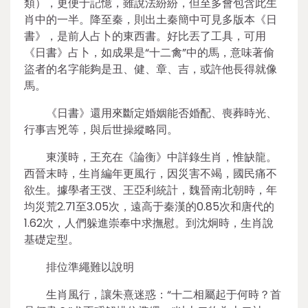
類），更便于記憶，雖說法紛紛，但至多會包含此生
肖中的一半。降至秦，則出土秦簡中可見多版本《日
書》，是前人占卜的東西書。好比丟了工具，可用
《日書》占卜，如成果是“十二禽”中的馬，意味著偷
盜者的名字能夠是丑、健、章、吉，或許他長得就像
馬。
《日書》還用來斷定婚姻能否婚配、喪葬時光、
行事吉兇等，與后世操縱略同。
東漢時，王充在《論衡》中詳錄生肖，惟缺龍。
西晉末時，生肖編年更風行，因災害不竭，國民痛不
欲生。據學者王弢、王亞利統計，魏晉南北朝時，年
均災荒2.71至3.05次，遠高于秦漢的0.85次和唐代的
1.62次，人們躲進崇奉中求撫慰。到沈炯時，生肖說
基礎定型。
排位準繩難以說明
生肖風行，讓朱熹迷惑：“十二相屬起于何時？首