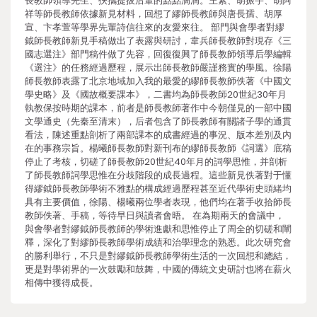
長教師領導先生、扶攜提拔后輩的點點滴滴。王素、胡振宇、胡阿
祥等師長教師依據新見材料，回想了繆師長教師與唐長孺、胡厚
宣、卞孝萱等學界先輩詩信往來的友愛來往。 部門與會學者對繆
鉞師長教師新見手稿做出了表露與研討，韋兵師長教師對現存《三
國志選注》部門稿件做了先容，回復復興了師長教師領導后學編輯
《選注》的任務經過歷程，展示出師長教師嚴謹務實的學風。徐陽
師長教師表露了北京地域加入我的最愛的繆師長教師佚著《中國文
學史略》及《國故概要課本》，二書均為師長教師20世紀30年月
執教保按時期的課本，前者是師長教師著作中今朝僅見的一部中國
文學通史（先秦至清末），后者包含了師長教師有關諸子學的通貫
看法，陳述重點剖析了兩部課本的成書經過的事況、版本差別及內
在的事務宗旨。楊曦師長教師對新刊布的繆師長教師《詞選》底稿
停止了考核，切磋了師長教師20世紀40年月的詞學思惟，并剖析
了師長教師詞學思惟在分歧階段的成長過程。這些新見佚著對于懂
得繆鉞師長教師學術不雅點的構成經過歷程甚至近代學術史頭緒均
具有主要價值，徐陽、楊曦兩位學者表現，他們均在著手收拾師長
教師佚著、手稿，等待早日與讀者會晤。 在為期兩天的會議中，
與會學者對繆鉞師長教師的學術進獻和思惟停止了周全的切磋和闡
釋，深化了對繆師長教師學術成績和治學理念的熟悉。此次研究會
的勝利舉行，不只是對繆鉞師長教師學術生活的一次回想和總結，
更是對學術界的一次鼓勵和鼓舞，中國的傳統文史研討也將在薪火
相傳中獲得成長。