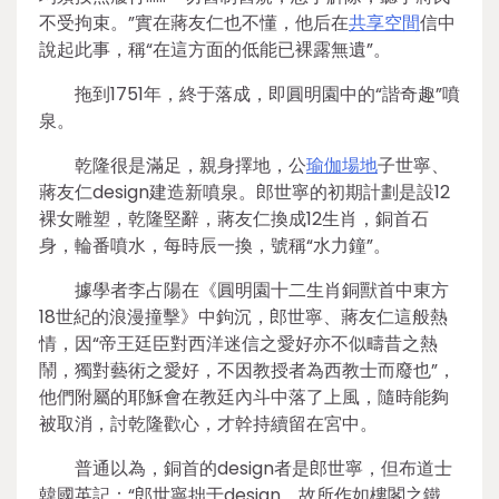
不受拘束。”實在蔣友仁也不懂，他后在
共享空間
信中
說起此事，稱“在這方面的低能已裸露無遺”。
拖到1751年，終于落成，即圓明園中的“諧奇趣”噴
泉。
乾隆很是滿足，親身擇地，公
瑜伽場地
子世寧、
蔣友仁design建造新噴泉。郎世寧的初期計劃是設12
裸女雕塑，乾隆堅辭，蔣友仁換成12生肖，銅首石
身，輪番噴水，每時辰一換，號稱“水力鐘”。
據學者李占陽在《圓明園十二生肖銅獸首中東方
18世紀的浪漫撞擊》中鉤沉，郎世寧、蔣友仁這般熱
情，因“帝王廷臣對西洋迷信之愛好亦不似疇昔之熱
鬧，獨對藝術之愛好，不因教授者為西教士而廢也”，
他們附屬的耶穌會在教廷內斗中落了上風，隨時能夠
被取消，討乾隆歡心，才幹持續留在宮中。
普通以為，銅首的design者是郎世寧，但布道士
韓國英記：“郎世寧拙于design，故所作如樓閣之鐵