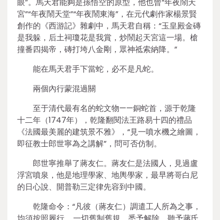
眼”。馬天君能夠是孫悟空的原型，他也曾“年夜鬧天
宮”“年夜鬧天堂”“年夜鬧東海”，在元代劇作家楊景賢
創作的《西游記》雜劇中，馬天君自稱：“玉皇殿金磚
是我躲，后土祠瓊花是我賞，炒鬧起天宮這一場。槍
撞番四揭帝，磚打垮八金剛，眾神祗索納降。”
能在馬天君手下當蛇，必不是凡蛇。
兩個內行蒙混過關
至于清代最有名的蛇文物——銅蛇首，源于乾隆
十二年（1747年），乾隆翻閱法王路易十四的禮品
《法國最美麗的建筑景不雅》，“見一噴水機之繪圖，
即征教士郎世寧為之講解”，問可否仿制。
郎世寧推舉了蔣友仁。蔣友仁是法國人，見過盧
浮宮噴泉，他是地理學家、地輿學家，最早將哥白尼
的日心說、開普勒三定律先容到中國。
乾隆命令：“凡彼（蔣友仁）調遣工人所為之事，
均須按照履行……一切舊制舊規，悉予解除，聽予蔣氏