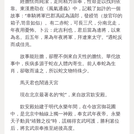
經膽怯而純潔，走向精力崇奉，性命是以找到依
靠。東漢應劭在《風氣通義》中，記載了如許的一個
故事：“車騎將軍巴郡馮緄為議郎，發綬笥（放官印的
箱子,笥音如似）。有二赤蛇，可長三尺，分南北走，
年夜用憂怖。卜云：此吉利也，君后當為邊將，以東
為名。后五年，果為年夜將軍，拜遼東太守。”遇蛇反
而成佳兆。
故事能壯膽，卻壓不倒來自天性的膽怯。華佗故
事中，疾病多源于蛇在人體內寄生。前人奉蛇為生
肖，卻敬而遠之，所以蛇文物特殊少。
馬天君也鬧過天宮
現在北京最著名的“蛇”，來自故宮欽安殿。
欽安殿始建于明代永樂年間，在今故宮御花圃
中，是北京中軸線上獨一神殿，奉玄武年夜帝。永樂
天子動員“靖難之役”時，謊稱得玄武呵護，勝利篡位
后，將玄武崇奉推至絕後高度。