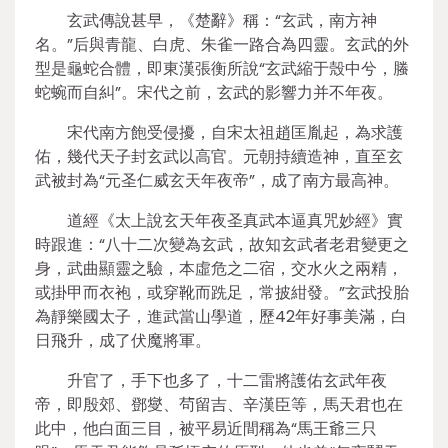
玄武傳說甚早，《楚辭》稱：“玄武，南方神
名。”后與青龍、白虎、朱雀一路合為四靈。玄武的外
型是龜蛇合體，即東漢張衡所說“玄武縮于殼中兮，螣
蛇蜿而自糾”。宋代之前，玄武的影響力并不年夜。
宋代南方飽受侵擾，自宋太祖趙匡胤起，為求護
佑，幾代天子封玄武以高官。元朝持續造神，直至玄
武被封為“元圣仁威玄天年夜帝”，成了南方最高神。
道經《太上說玄天年夜圣真武本逼真咒妙經》實
時跟進：“八十二次變為玄武，故知玄武者老君變更之
身，武曲顯靈之驗，本虛危之二宿，交水火之兩精，
或掛甲而衣袍，或穿靴而跣足，常披紺發。”玄武投胎
為靜樂國太子，進武當山學道，歷42年好事美滿，白
日飛升，成了伏魔將軍。
升官了，手下也多了，十二雷將護佑玄武年夜
帝，即殷郊、鄧燮、茍留吉、辛漢臣等，馬天君也在
此中，他白面三目，被平易近間稱為“馬王爺三只