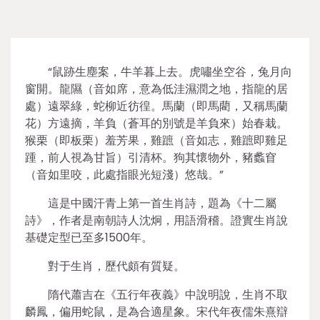
“鼠跡生塵案，牛羊暮上去。虎嘯坐空谷，兔月向
窗開。龍隰（音如席，意為低洼濕潤之地，指龍的居
處）遠翠綠，蛇柳近彷徨。馬蘭（即馬藺，又稱馬蘭
花）方遠摘，羊負（蒼耳的別號是羊負來）始春栽。
猴栗（即板栗）羞芳果，雞蹠（音如志，雞蹠即雞足
踵，前人視為甘旨）引清杯。狗其懷物外，豬蠡窅
（音如里咬，此處指眼光短淺）悠哉。”
這是中國汗青上第一首生肖詩，題為《十二屬
詩》，作者是南朝詩人沈炯，用語滑稽。證實生肖說
基礎定型已至多1500年。
對于生肖，歷代頗有質疑。
隋代蕭吉在《五行年夜義》中說明說，生肖不取
麟鳳，偏用蛇鼠，是為合適星象。宋代年夜儒朱熹辯