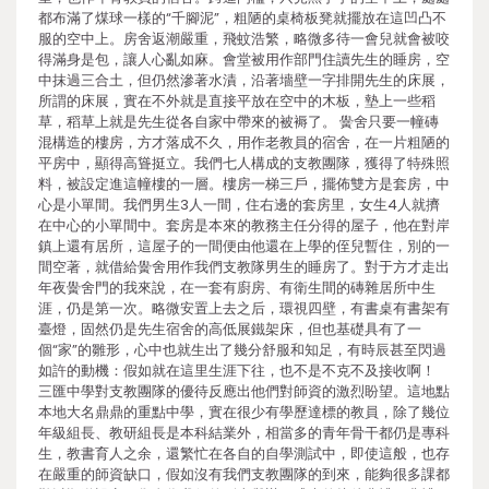
都布滿了煤球一樣的“千腳泥”，粗陋的桌椅板凳就擺放在這凹凸不
服的空中上。房舍返潮嚴重，飛蚊浩繁，略微多待一會兒就會被咬
得滿身是包，讓人心亂如麻。會堂被用作部門住讀先生的睡房，空
中抹過三合土，但仍然滲著水漬，沿著墻壁一字排開先生的床展，
所謂的床展，實在不外就是直接平放在空中的木板，墊上一些稻
草，稻草上就是先生從各自家中帶來的被褥了。 黌舍只要一幢磚
混構造的樓房，方才落成不久，用作老教員的宿舍，在一片粗陋的
平房中，顯得高聳挺立。我們七人構成的支教團隊，獲得了特殊照
料，被設定進這幢樓的一層。樓房一梯三戶，擺佈雙方是套房，中
心是小單間。我們男生3人一間，住右邊的套房里，女生4人就擠
在中心的小單間中。套房是本來的教務主任分得的屋子，他在對岸
鎮上還有居所，這屋子的一間便由他還在上學的侄兒暫住，別的一
間空著，就借給黌舍用作我們支教隊男生的睡房了。對于方才走出
年夜黌舍門的我來說，在一套有廚房、有衛生間的磚雜居所中生
涯，仍是第一次。略微安置上去之后，環視四壁，有書桌有書架有
臺燈，固然仍是先生宿舍的高低展鐵架床，但也基礎具有了一
個“家”的雛形，心中也就生出了幾分舒服和知足，有時辰甚至閃過
如許的動機：假如就在這里生涯下往，也不是不克不及接收啊！
三匯中學對支教團隊的優待反應出他們對師資的激烈盼望。這地點
本地大名鼎鼎的重點中學，實在很少有學歷達標的教員，除了幾位
年級組長、教研組長是本科結業外，相當多的青年骨干都仍是專科
生，教書育人之余，還繁忙在各自的自學測試中，即使這般，也存
在嚴重的師資缺口，假如沒有我們支教團隊的到來，能夠很多課都