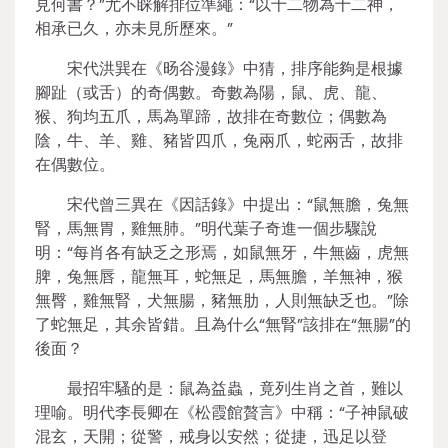
見何書？”尤不睬解排位準繩：“以十二物為十二神，
相承已久，亦未見所歷來。”
宋代洪巽在《旸谷漫錄》中猜，排序能夠是根據
腳趾（或舌）的奇偶數。奇數為陽，鼠、虎、龍、
猴、狗均五爪，馬為單蹄，故排在奇數位；偶數為
陰，牛、羊、雞、豬皆四爪，兔兩爪，蛇兩舌，故排
在偶數位。
宋代曾三異在《因話錄》中提出：“鼠無膽，兔無
腎，馬無胃，雞無肺。”明代葉子奇進一個步驟說
明：“每肖各有缺乏之形焉，如鼠無牙，牛無齒，虎無
脾，兔無唇，龍無耳，蛇無足，馬無膽，羊無神，猴
無臀，雞無腎，犬無腸，豬無肋，人則無缺乏也。”除
了蛇無足，其余皆錯。且為什么“無腎”該排在“無腸”的
後面？
最招牢騷的是：鼠為益蟲，竟列生肖之首，難以
理喻。明代李長卿在《松霞館贅言》中稱：“子神鼠破
混玄，天開；從警，戒身以安然；從捷，迅足以登