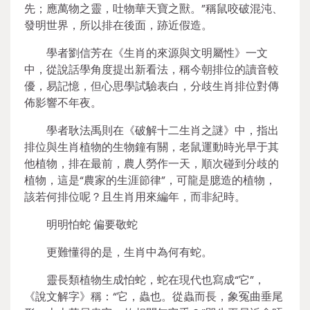
先；應萬物之靈，吐物華天寶之獸。”稱鼠咬破混沌、
發明世界，所以排在後面，跡近假造。
學者劉信芳在《生肖的來源與文明屬性》一文
中，從說話學角度提出新看法，稱今朝排位的讀音較
優，易記憶，但心思學試驗表白，分歧生肖排位對傳
佈影響不年夜。
學者耿法禹則在《破解十二生肖之謎》中，指出
排位與生肖植物的生物鐘有關，老鼠運動時光早于其
他植物，排在最前，農人勞作一天，順次碰到分歧的
植物，這是“農家的生涯節律”，可龍是臆造的植物，
該若何排位呢？且生肖用來編年，而非紀時。
明明怕蛇 偏要敬蛇
更難懂得的是，生肖中為何有蛇。
靈長類植物生成怕蛇，蛇在現代也寫成“它”，
《說文解字》稱：“它，蟲也。從蟲而長，象冤曲垂尾