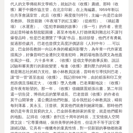
代人的文學傳統和文學精力，就如許在《收獲》賡續。那時《收
獲》屬于中國作協主管，在北京印刷，在上海編纂。1959年靳以
往共享會議室世，此后《收獲》兩度復刊停刊，主編一向是巴金師
長教師。 我曾親聽《年夜墻下的紅玉蘭》（從維熙）、《禍起蕭
墻》（水運憲）、《監犯李銅鐘的故事》（張一弓）的作者，密意
說起昔時被各類批駁困擾，甚至本地有人打德律風到雜志社不讓刊
爆發品時，恰是巴老瀏覽了“爭議”作品，點頭頒發，他們才有勇氣
挺過那些歲月。巴老也曾撰文高度評價諶容《人到中年》……可以
說，巴金師長教師一向以本身的權威與影響力，為年青一代作家遮
擋風沙，好像昔時巴金遭到文壇進犯時，舞蹈場地魯迅撰文為他蓋
住風沙一樣。 六十多年來，《收獲》提倡文學的敘事反動、說話
試驗和審美實行的新銳變更，每逢《收獲》遭到壓力的時辰，巴老
都是雜志社的精力支柱。聽小林教員說過，昔時有引導找到巴老，
讓“管一管”甚至改組《收獲》。我記得1987年，由於紙張和印工突
然跌價且漲幅宏大，《收獲》墮入危機，巴老果斷地說：《收獲》
是年夜有盼望的。那一年，《收獲》借錢購置紙張出書，第二年回
還一切告貸，博得此后的繁華成長。 巴老曾跟《收獲》的作者在
莫干山開筆會，還公費請他們吃飯。這令我想起小林教員說，疇前
每到薄暮，黃永玉、汪曾祺、黃裳他們就會到她家吃飯。那時他們
都仍是年青且貧窮的文人，巴金師長教師家的客堂，就是他們暖和
的地點。 記得在《收獲》創刊五十周年的時辰，王安憶個人空間
撰文說：“它尊重傳統，保持美學的神圣性，但這并不等于說它要
謝絕試驗。它具有一種獵奇的童真性情，對一切新穎的事物都抱著