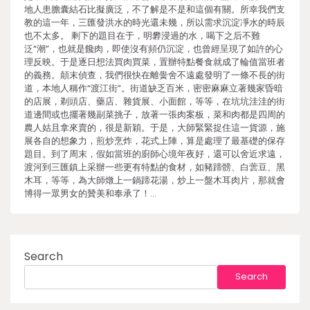
地人患膽囊結石比擬廣泛，不了解是不是和這個有關。所幸我們支
教的這一年，三匯發洪水的時光還未幾，所以需求沉淀凈水的時辰
也不太多。 剩下的題目在于，明礬浸過的水，喝下之后不難
泛“潮”，也就是饞肉，即使沒有頻仍沉淀，也曾經呈現了如許的心
理反映。于是逐日想法買肉買菜，置辦特點餐食就成了輪值當班者
的義務。顛末偵查，我們很快在離黌舍不遠處發明了一條不長的街
道，本地人稱作“渡江街”。街道缺乏百米，密密麻麻立著幾家昏暗
的店展，剃頭店、藥店、雜貨展、小面館，等等，在坑坑洼洼的街
道邊間或也擺著幾副菜挑子，放著一張肉案板，菜和肉都是四周的
農人姑且拿來賣的，很是新穎。于是，大師緊緊捉住這一貨源，施
展各自的想象力，煎炒烹炸，花式上陣，算是處理了最基礎的保存
題目。到了周末，假如當班的廚師心境年夜好，還可以舍近求遠，
渡河到三匯鎮上采辦一些更有特點的食材，如豬蹄髈、白蕓豆、黑
木耳，等等，為大師燉上一鍋蹄花湯，炒上一盤木耳肉片，那就會
博得一眾男女的贊美和奉承了！…
Search
Search