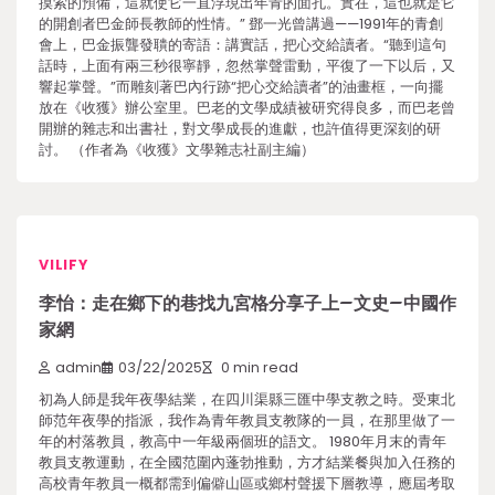
摸索的預備，這就使它一直浮現出年青的面孔。實在，這也就是它
的開創者巴金師長教師的性情。” 鄧一光曾講過——1991年的青創
會上，巴金振聾發聵的寄語：講實話，把心交給讀者。“聽到這句
話時，上面有兩三秒很寧靜，忽然掌聲雷動，平復了一下以后，又
響起掌聲。”而雕刻著巴內行跡“把心交給讀者”的油畫框，一向擺
放在《收獲》辦公室里。巴老的文學成績被研究得良多，而巴老曾
開辦的雜志和出書社，對文學成長的進獻，也許值得更深刻的研
討。 （作者為《收獲》文學雜志社副主編）
VILIFY
李怡：走在鄉下的巷找九宮格分享子上–文史–中國作
家網
admin
03/22/2025
0 min read
初為人師是我年夜學結業，在四川渠縣三匯中學支教之時。受東北
師范年夜學的指派，我作為青年教員支教隊的一員，在那里做了一
年的村落教員，教高中一年級兩個班的語文。 1980年月末的青年
教員支教運動，在全國范圍內蓬勃推動，方才結業餐與加入任務的
高校青年教員一概都需到偏僻山區或鄉村聲援下層教導，應屆考取