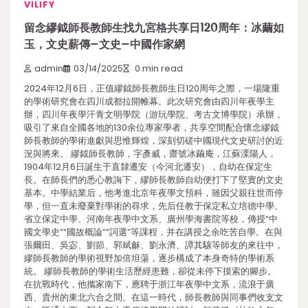
VILIFY
留念繆鉞師長教師生找九宮格共享日120周年：冰繭如
玉，文史薪傳–文史–中國作家網
admin
03/14/2025
0 min read
2024年12月6日，正值繆鉞師長教師生日120周年之際，一場隆重
的學術研究會在四川成都拉開帷幕。此次研究會由四川年夜學主
辦，四川年夜學汗青文明學院（游玩學院、考古文博學院）承辦，
吸引了來自全國各地的130余位專家學者，共享空間配合懷念繆鉞
師長教師的學術進獻與思惟輝煌，深刻切磋中國現代文史研討的近
況與將來。 繆鉞師長教師，字彥威，齋號冰繭庵，江蘇溧陽人，
1904年12月6日誕生于直隸遷安（今河北遷安），自幼在保定生
長。在師長們的悉心教誨下，繆師長教師自幼便打下了堅實的文史
基本。中學結業后，他考進北京年夜學文預科，雖因父親往世而停
學，但一直未廢棄對學術的尋求，先后任教于保定私立培德中學、
省立保定中學、河南年夜學中文系、廣州學海書院等校，傳授“中
國文學史”“國故概論”“詞選”等課程，并在講授之余吃苦自學。在與
張爾田、吳宓、劉節、郭斌龢、劉永濟、譚其驤等師友的來往中，
繆師長教師的學術視野加倍坦蕩，逐步構成了本身奇特的學術系
統。 繆師長教師的學術生活歷經患難，卻從未停下摸索的腳步。
在抗戰時代，他攜家南下，應聘于浙江年夜學中文系，流浪于廣
西、貴州的東北六合之間。在這一時代，師長教師與同事們收支文