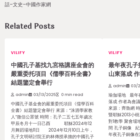
navigation
話–文史–中國作家網
Related Posts
VILIFY
VILIFY
中國孔子基找九宮格講座金會的
最年夜孔子
嚴重委托項目《儒學百科全書》
山東落成 
結題鑒定會舉行
admin
03/
admin
03/13/2025
0 min read
瑜伽場地 最年
落成 作者為會
中國孔子基金會的嚴重委托項目《儒學百科
來源：齊魯網 時
全書》結題鑒定會舉行 來源：“洙泗學家教
暨耶穌2013小樹
人”微信公眾號 時間：孔子二五七五年歲次
對1教學 聚會場
甲辰冬月十一日己酉 耶穌2024年12
間 孔子銅像 紀
月舞蹈場地11日 2024年12月10日上午，
年夜孔子銅像在
孔子文明研討院王鈞林傳授承擔的中國孔子