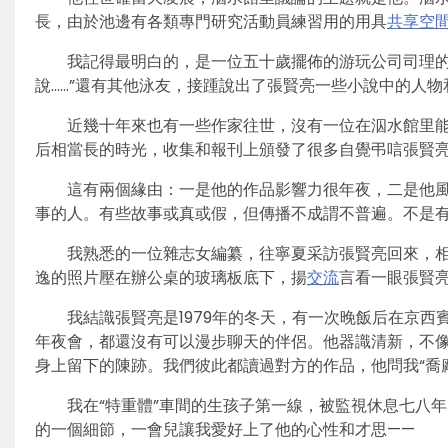
長，由於池邊有各類專門研究活動員練習用的用具
共享空
我記得最明白的，是一位五十歲擺佈的游玩公司司理的
說……”還有其他泳友，接踵說出了張賢亮一些小說中的人物
近幾十年來也有一些作家往世，沒有一位在泅水館里
后相當長的時光，收集和報刊上頒發了很多自覺弔唁張賢
這有兩個緣由：一是他的作品影響力很年夜，二是他
事的人。有些故事或真或假，但傳播不成謂不普遍。不是有
我熟悉的一位雜志女編纂，往寧夏采訪張賢亮回來，相
逸的照片壓在辦公桌的玻璃板底下，揚
交流
言看一眼張賢
我結識張賢亮是1979年的冬天，有一次晚飯后在京
年夜會，都還沒有可以漫步聊天的伴侶。他器識清新，不
身上留下的陳跡。我們彼此都讀過對方的作品，他問我“喬廠
我在“特重體”車間的生孩子第一線，被監視休息七八
的一個細節，一會兒讓我愛好上了他的心性和才思——