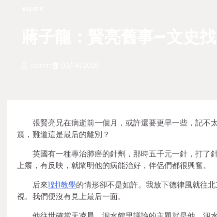
VILIFY
蔣子龍：賢亮舊事–文史找
admin
03/14/2025
張賢亮兄在病逝前一個月，或許還要更早一些，記不
震，難道這是最后的離別？
英國有一種專治肺癌的針劑，那時五千元一針，打了
上癢，有反映，就闡明他的病能治好，伴侶們都很興奮。
后來
1對1教學
的情形卻不是如許。我放下德律風就往北
視。我們便沒有見上最后一面。
他往世確當天凌晨，泅水館里議論的主題就是他。泅