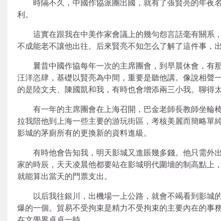
時隔不久，中國作協派團出國，就有了張賢亮的年夜
利。
這實在跟我在中美作家會議上的幾句怨言話毫有關系
不成能老不讓他出往。后來賢亮不知怎么了解了這件事，
曩昔中國作協每年一次的主席團會，到早晨休會，有
汪洋恣肆，基礎以賢亮為中間，重要是聽他講。像說相聲一
的是陸文夫、陳國凱和我，有時也會增添兩三小我。聊得
有一年的主席團會在上海召開，巴金老師長教師坐輪
拉我陪他到上海一些主要的游玩街區，考核美麗而簡略單純
影城的茅廁所有的更換新的資料進級。
有時他會告知我，明天影城又進賬幾多錢。他只需外
家的時辰，天天凌晨他都要站在影城明代圍墻的制高點上
就能算出當天的門票支出。
以后我往銀川，出機場一上公路，就會不竭看到影城
爆的一個。貿易不受拘束是精力不受拘束的主要內在的事
在文學界卓卓一時。