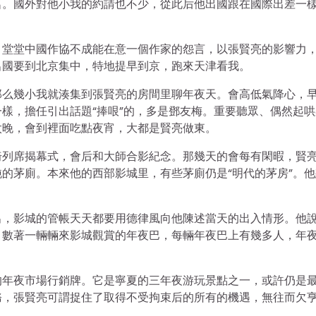
名。國外對他小我的約請也不少，從此后他出國跟在國際出差一
，堂堂中國作協不成能在意一個作家的怨言，以張賢亮的影響力
出國要到北京集中，特地提早到京，跑來天津看我。
那么幾小我就湊集到張賢亮的房間里聊年夜天。會高低氣降心，
樣，擔任引出話題“捧哏”的，多是鄧友梅。重要聽眾、偶然起哄
太晚，會到裡面吃點夜宵，大都是賢亮做東。
椅列席揭幕式，會后和大師合影紀念。那幾天的會每有閑暇，賢
的茅廁。本來他的西部影城里，有些茅廁仍是“明代的茅房”。他
出，影城的管帳天天都要用德律風向他陳述當天的出入情形。他
，數著一輛輛來影城觀賞的年夜巴，每輛年夜巴上有幾多人，年
的年夜市場行銷牌。它是寧夏的三年夜游玩景點之一，或許仍是
務，張賢亮可謂捉住了取得不受拘束后的所有的機遇，無往而欠