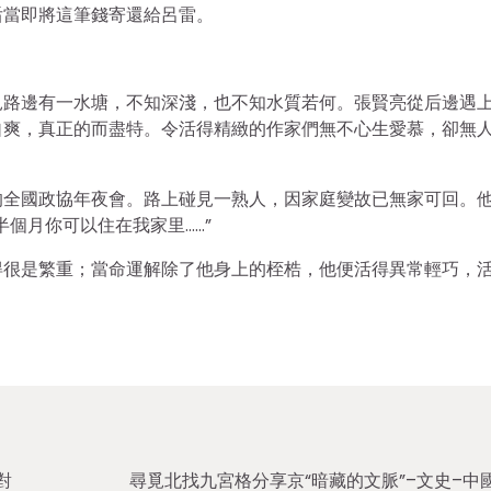
后當即將這筆錢寄還給呂雷。
見路邊有一水塘，不知深淺，也不知水質若何。張賢亮從后邊遇
自爽，真正的而盡特。令活得精緻的作家們無不心生愛慕，卻無
的全國政協年夜會。路上碰見一熟人，因家庭變故已無家可回。
個月你可以住在我家里……”
得很是繁重；當命運解除了他身上的桎梏，他便活得異常輕巧，
對
尋覓北找九宮格分享京“暗藏的文脈”–文史–中