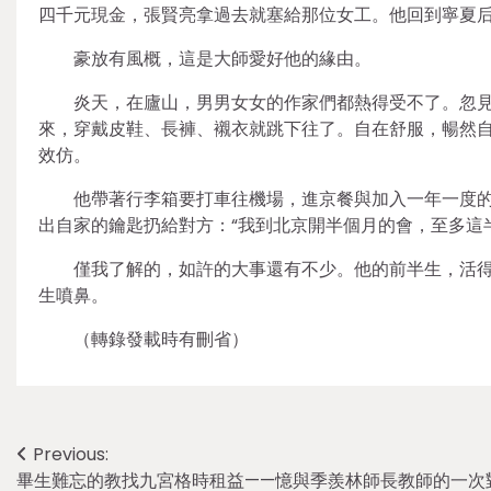
四千元現金，張賢亮拿過去就塞給那位女工。他回到寧夏
豪放有風概，這是大師愛好他的緣由。
炎天，在廬山，男男女女的作家們都熱得受不了。忽
來，穿戴皮鞋、長褲、襯衣就跳下往了。自在舒服，暢然
效仿。
他帶著行李箱要打車往機場，進京餐與加入一年一度
出自家的鑰匙扔給對方：“我到北京開半個月的會，至多這半
僅我了解的，如許的大事還有不少。他的前半生，活
生噴鼻。
（轉錄發載時有刪省）
Post
Previous:
畢生難忘的教找九宮格時租益——憶與季羨林師長教師的一次