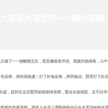
九宮格共享空間–中國作家網
太正確了——他離開北京，想見幾個老伴侶。我接到德律風，心中
針有反映，肺癌就無虞；打了針無反映，肺癌無治。賢亮打了針
京趕，趕到北京后賢亮卻因病情有變，緊迫住進病院，且不許伴
水館相似年夜茶館，很多人在岸上運動的時光比在水里游的時光