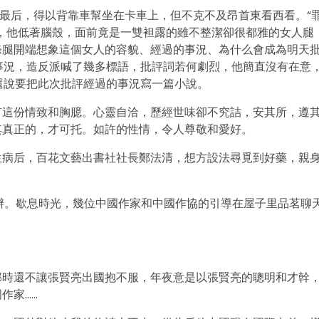
最后，得以背靠車幫坐在卡車上，但不克不及昂首東看西看。“
，他低著腦殼，面前竟是一雙袒露的雖不整潔卻很都雅的女人腿
條腿開端想象這個女人的容貌、經過的事況、為什么會成為明天
事況，造反派喊了幾多標語，批評詞若何劇烈，他簡直沒有在意
還說要把此次批評經過的事況寫一篇小說。
有這份情致和胸臆。心靈自洽，歷經世味卻不究詰，安其所，遵
其真正的，才可托。如許的性情，令人尊敬和愛好。
生病后，百花文藝出書社社長鄭法清，想方設法尋覓到好藥，親
舉辦。歇息時光，幾位中國作家和中國作協的引導在屋子里品茗聊
那時還不讓張賢亮出國抱不服，年夜意是以張賢亮的聰明和才幹
作家……