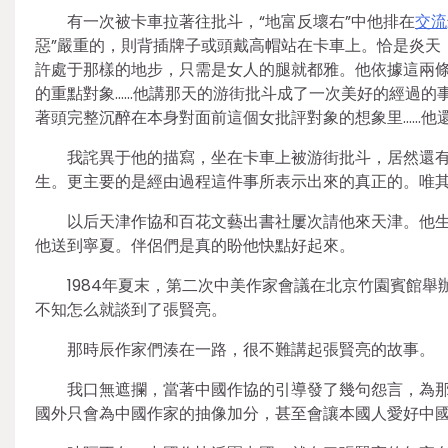
有一次被卡車拉著往批斗，“地富反壞右”中他排在
交流
惡”嚴重的，則背插牌子或頭戴高帽站在卡車上。恰是炎天
許處于那樣的地步，只需是女人的腿就都雅。他依據這兩
的重點對象……他講那天的游街批斗成了一次美好的經過的
著頭完整沉醉在本身對面前這個女批評對象的想象里……他
我詫異于他的描寫，坐在卡車上被游街批斗，居然還
生。更主要的是經由過程這件事所表示出來的真正的。唯
以后天津作協和百花文藝出書社屢次請他來天津。他
他送到寧夏。伴侶們是真的盼他快點好起來。
1984年夏末，第二次中美作家會議在北京竹園賓館
不知怎么就談到了張賢亮。
那時辰作家們湊在一路，很不難講起張賢亮的故事。
我口無遮攔，當著中國作協的引導發了幾句怨言，為
國外只會為中國作家的抽像加分，甚至會讓本國人愛好中國