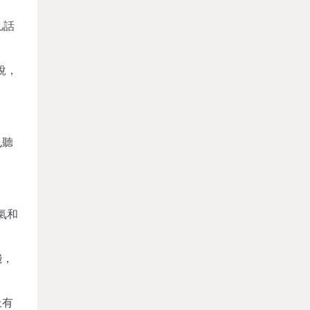
凡話
說，
也聽
氣和
錢，
上有