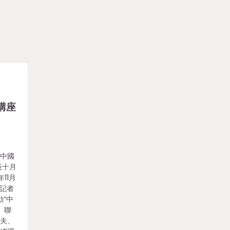
講座
：中國
辰十月
11月
(記者
“中
。聯
車夫、