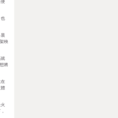
樣便
，也
早晨
架秧
亮就
想將
說在
夜體
最火
亨，