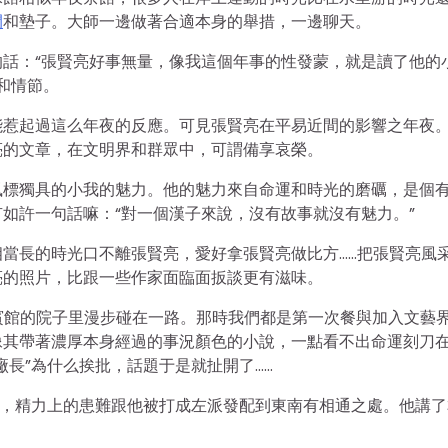
間
和墊子。大師一邊做著合適本身的舉措，一邊聊天。
話：“張賢亮好事無量，像我這個年事的性發蒙，就是讀了他的
和情節。
能惹起過這么年夜的反應。可見張賢亮在平易近間的影響之年夜
亮的文章，在文明界和群眾中，可謂備享哀榮。
風標獨具的小我的魅力。他的魅力來自命運和時光的磨礪，是個
如許一句話嘛：“對一個漢子來說，沒有故事就沒有魅力。”
當長的時光口不離張賢亮，愛好拿張賢亮做比方……把張賢亮風
亮的照片，比跟一些作家面臨面扳談更有滋味。
西賓館的院子里漫步碰在一路。那時我們都是第一次餐與加入文藝
像其帶著濃厚本身經過的事況顏色的小說，一點看不出命運刻刀
長”為什么挨批，話題于是就扯開了……
年，精力上的患難跟他被打成左派發配到東南有相通之處。他講了