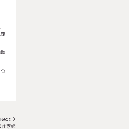
上
人能
他取
活色
Next:
國作家網