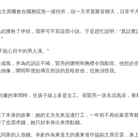
天的主席團會在國務院第一接待所，頭一天早晨聚首聊天，日常平
此獲咎了伴侶，我寧可不寫這部小說。于是趕忙說明：“真話實
”
子龍心目中的男人漢。”
座成風，并為此訴訟不竭，賢亮的聰明和胸襟令我動容。他想必
漢抽像，闡明即便如傳言所說的是暗射他，也無須怪我。
個鞋廠的車間時，生孩子線上多是女工。張賢亮一派名流風采，善
述了本身的故事：她的丈夫先來這邊打工，一年前不再給家里寄
學了也需求錢，她只好本身出來掙點錢。
找同業的人借錢。幸虧作為東道主的廣東省作協副主席呂雷，身