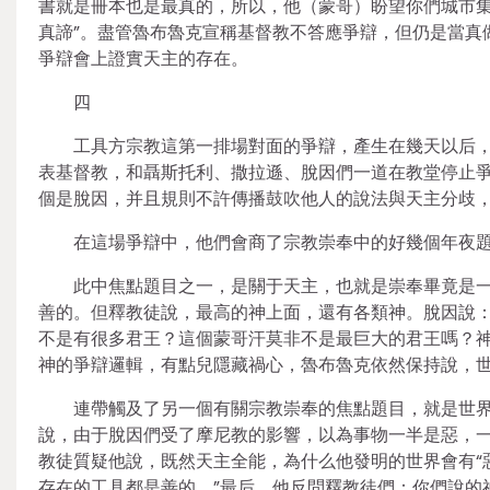
書就是冊本也是最真的，所以，他（蒙哥）盼望你們城市
真諦”。盡管魯布魯克宣稱基督教不答應爭辯，但仍是當真
爭辯會上證實天主的存在。
四
工具方宗教這第一排場對面的爭辯，產生在幾天以后
表基督教，和聶斯托利、撒拉遜、脫因們一道在教堂停止
個是脫因，并且規則不許傳播鼓吹他人的說法與天主分歧
在這場爭辯中，他們會商了宗教崇奉中的好幾個年夜
此中焦點題目之一，是關于天主，也就是崇奉畢竟是
善的。但釋教徒說，最高的神上面，還有各類神。脫因說：
不是有很多君王？這個蒙哥汗莫非不是最巨大的君王嗎？神
神的爭辯邏輯，有點兒隱藏禍心，魯布魯克依然保持說，世
連帶觸及了另一個有關宗教崇奉的焦點題目，就是世
說，由于脫因們受了摩尼教的影響，以為事物一半是惡，
教徒質疑他說，既然天主全能，為什么他發明的世界會有“
存在的工具都是善的。”最后，他反問釋教徒們：你們說的