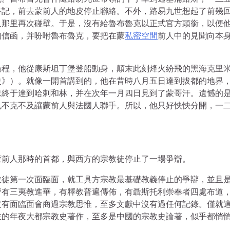
書記，前去蒙前人的地皮停止聯絡。不外，路易九世想起了前幾
人那里再次碰壁。于是，沒有給魯布魯克以正式官方頭銜，以便
的信函，并吩咐魯布魯克，要把在蒙
私密空間
前人中的見聞向本
過程，他從康斯坦丁堡登船動身，顛末此刻烽火紛飛的黑海克里
史》）。就像一開首講到的，他在昔時八月五日達到拔都的地界
末終于達到哈剌和林，并在次年一月四日見到了蒙哥汗。遺憾的
也不克不及讓蒙前人與法國人聯手。所以，他只好怏怏分開，一
蒙前人那時的首都，與西方的宗教徒停止了一場爭辯。
教徒第一次面臨面，就工具方宗教最基礎教義停止的爭辯，並且
管有三夷教進華，有釋教普遍傳佈，有聶斯托利崇奉者四處布道
沒有面臨面會商過宗教思惟，至多文獻中沒有過任何記錄。僅就
在的年夜大都宗教史著作，至多是中國的宗教史論著，似乎都悄