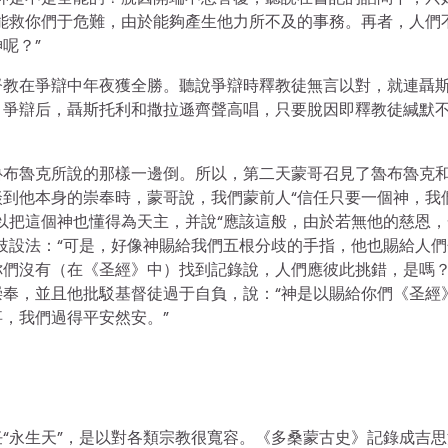
能救你們于危難，由於能夠產生他力所不及的事務。再者，人們
呢？”
督教在爭辯中年夜獲全勝。聽說爭辯時釋教徒無言以對，就連聶
。爭辯后，聶斯托利和撒拉遜齊聲高唱，只要脫因即釋教徒緘默
魯布魯克所說的那樣一邊倒。所以，第二天蒙哥召見了魯布魯克
到他本身的崇奉時，蒙哥說，我們蒙前人“信任只要一個神，我
以把這個神也懂得為天主，并說“應該這般，由於若無他的慈恩，
歧設法：“可是，好像神賜給我們五根分歧的手指，他也賜給人們
們沒有（在《圣經》中）找到記錄說，人們應彼此挑錯，是嗎？
奉，並且他批駁基督徒過于自負，說：“神是以賜給你們《圣經
，我們過得平安然安。”
“永生天”，是以對各類宗教很寬容。《多桑蒙古史》記錄成吉思