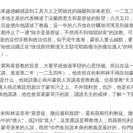
越來越感觸感染到工具方人之間彼此的隔閡和崇奉差別。一二五
向本地主座的代表轉達了法蘭西君主和基督徒的盼望；六月五日
并且趁便向他講述了教義；這一年的八月他在伏爾加河濱見到拔
都停止了一通“除非是基督徒，不然得不到地獄財富”的說教。可
轉達的這些宗教和政治信息，似乎泥牛進海，蒙前人要么緘默，要
知他法國正在“撻伐那些褻瀆天主邸宅耶路撒冷的撒拉遜人”的時
》）。
希冀和基督教的旨意，大要早就做過爭辯的心思預備。所以在這
宣講。進進第二年（一二五四年），他依然在哈剌和林不竭告知
的是什么，他就語重心長向蒙前人宣講基督教教義，但基督教“天
讓人猜忌教廷想超出于蒙哥汗之上。不外我料想，也許，他是在用
聽他講講，他也會當著蒙哥汗的面，誦讀天主的戒律，了解一下
剌和林這里有“基督徒、撒拉遜和脫因”，還有聶斯托利教徒。撒
中的“僧人”，或許指“道人”，這里應該是釋教僧人；而聶斯托利
蒙哥派來的人說，既然“你們各自說本身的教義是最好的，你們