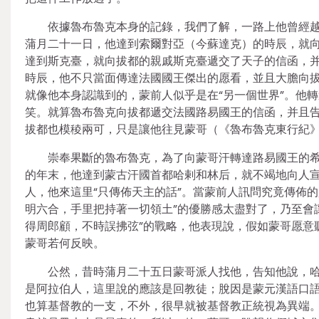
依據魯布魯克本身的記錄，我們了解，一路上他曾經
蒲月二十一日，他達到索爾對亞（今蘇達克）的時辰，就
達到斯克臺，就向拔都的親戚斯克臺遞交了天子的信函，
時辰，他不只當面傳達法國國王傑出的愿看，並且大膽向拔
就像他本身認識到的，蒙前人似乎是在“另一個世界”。他
笑。就算魯布魯克向拔都遞交法國路易國王的信函，并且告
拔都也模稜兩可，只是讓他往見蒙哥（《魯布魯克東行紀
崇奉果斷的魯布魯克，為了向蒙哥汗轉達路易國王的
的年末，他達到蒙古汗國首都哈剌和林后，就不竭地向人
人，他來這里“只傳佈天主的話”。當蒙前人訊問究竟傳佈
明六合，手里把持著一切領土”的優勝感太盡對了，乃至會
得周郎顧，不時誤拂弦”的戰略，他表現說，假如蒙哥愿意
蒙哥若何反映。
公然，昔時蒲月二十五日蒙哥派人找他，告知他說，哈
是阿拉伯人，這里說的應該是回教徒；脫因是蒙元漢語口語
也算基督教的一支，不外，很早就被基督教正統視為異端。