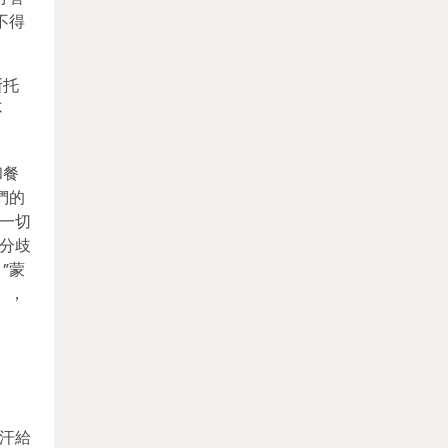
不得
斯托
不
和餐
們的
一切
分歧
”蒙
》，
汗給