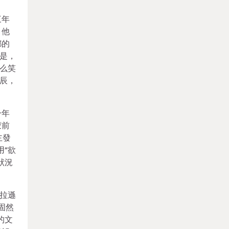
三年
，他
都的
是，
么笑
辰，
一年
蒙前
主發
“欲
狀況
拉遜
固然
的文