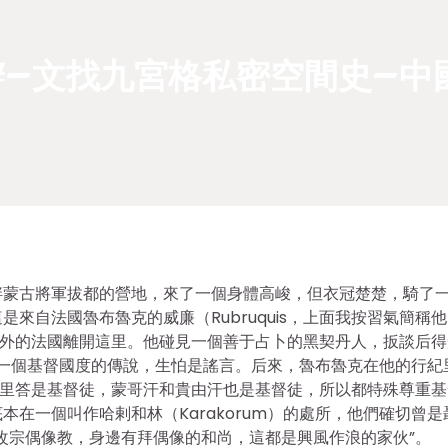
–文找九宮格私密空間史–中
畔蒙古將軍拔都的營地，來了一個身體高峻，但衣冠楚楚，騎了
來自法國魯布魯克的威廉（Rubruquis，上面我按習氣簡稱他
外的法國離開這里。他碰見一個善于占卜的黑契丹人，扳談后得
治著一個基督國度的傳說，生怕是謠言。后來，魯布魯克在他的行紀
撒里答是基督徒，蒙哥汗和貴由汗也是基督徒，所以都特殊尊重基
在一個叫作哈剌和林（Karakorum）的處所，他們確切曾是
改宗偶像教，身邊有拜偶像的和尚，這都是興風作浪的家伙”。