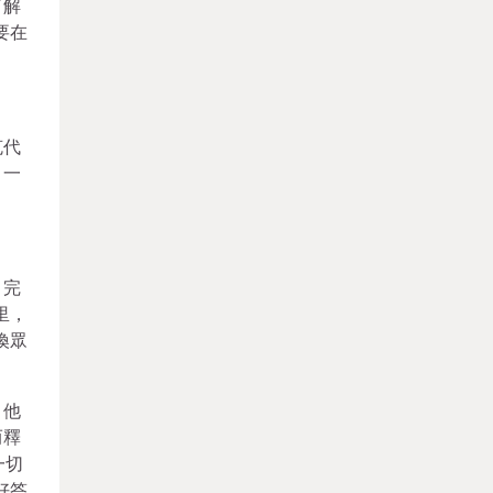
了解
要在
克代
，一
、完
里，
換眾
，他
而釋
一切
好答