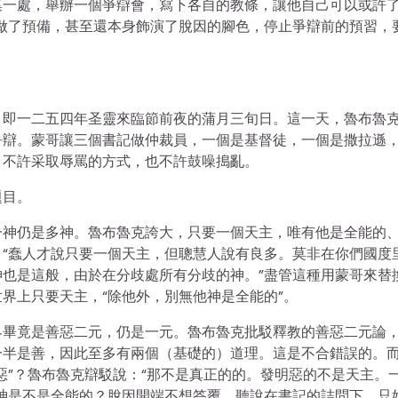
集一處，舉辦一個爭辯會，寫下各自的教條，讓他自己可以或許
做了預備，甚至還本身飾演了脫因的腳色，停止爭辯前的預習，
，即一二五四年圣靈來臨節前夜的蒲月三旬日。這一天，魯布魯
爭辯。蒙哥讓三個書記做仲裁員，一個是基督徒，一個是撒拉遜
，不許采取辱罵的方式，也不許鼓噪搗亂。
題目。
一神仍是多神。魯布魯克誇大，只要一個天主，唯有他是全能的
“蠢人才說只要一個天主，但聰慧人說有良多。莫非在你們國度
也是這般，由於在分歧處所有分歧的神。”盡管這種用蒙哥來替
界上只要天主，“除他外，別無他神是全能的”。
界畢竟是善惡二元，仍是一元。魯布魯克批駁釋教的善惡二元論
一半是善，因此至多有兩個（基礎的）道理。這是不合錯誤的。
惡”？魯布魯克辯駁說：“那不是真正的的。發明惡的不是天主。
神是不是全能的？脫因開端不想答覆，聽說在書記的詰問下，只