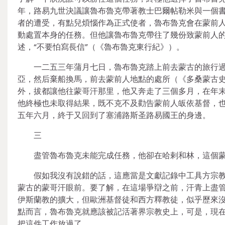
年，路易九世決議讓魯布魯克帶著教士巴爾帖勒米與一個
者的遭受，有點兒煩惱作為正式使者，魯布魯克會在蒙前
動處置本身的任務。但他讓魯布魯克帶往了幾份致蒙前人
述，“不要怕寫長信”（《魯布魯克東行紀》）。
一二五三年蒲月七日，魯布魯克踏上前去蒙古的旅行
亞，然后棄船換馬，前去蒙前人地點的處所（《多桑蒙古
外，拔都讓他往蒙哥汗那里，他又奔走了三個多月，在年
他終極也未取得結果，既不克不及勸告蒙前人皈依基督，
五年六月，終于又回到了塞浦路斯圣路易國王的身邊。
三
盡管魯布魯克未能完成任務，他卻在哈剌和林，這個
假如我沒有說錯的話，這應當是文獻記錄中工具方宗
蒙古的蒙哥汗眼前。要了解，在這場爭辯之前，汗青上盡
伊斯蘭教的擴大，但歐洲基督徒和西方釋教徒，似乎歷來
點而言，魯布魯克就應該被記活著界宗教史上，可是，現
把這件工作放過了。