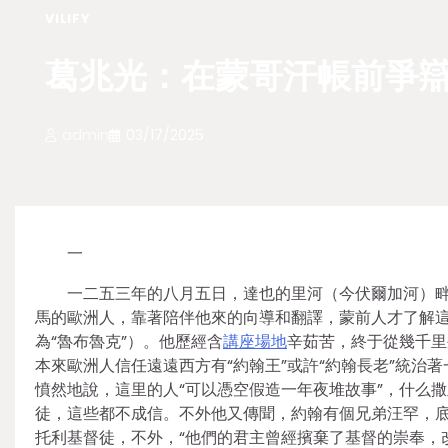
VILIFY
葛兆光：在蒙哥汗帳前爭辯
admin
03/17/2025
一
一二五三年的八月五日，達也的里河（今伏爾加河）
馬的歐洲人，靠著陪伴他來的向導和翻譯，蒙前人才了解這是
為“魯布魯克”）。他歷經含
講座場地
辛茹苦，終于從幾千里
本來歐洲人信任遠遠西方有“約翰王”或許“約翰長老”統
憤然地說，這里的人“可以憑空假造一年夜堆故事”，什么
徒，這些都不成信。不外他又傳聞，約翰有個兄弟汪罕，底本
托利基督徒，不外，“他們的君主曾經擯棄了基督的崇奉，