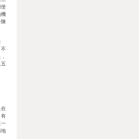
回使
他機
身陳
米
，不
是，
二五
是在
，有
這一
悄地