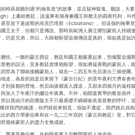
的時辰就聽到過“約翰長老”的故事，並且疑神疑鬼。聽說，大要
Hugh）上書給教廷，說遠東有個身兼國王和教主的聶斯托利，叫
至攻下過波斯的埃克巴塔那（Ecbatana）。但這個約翰畢
的國王太子，但都只是傳說。那時辰歐洲人廣泛懼怕蒙前人持續
下，仍是兄弟，所以，大師都盼望這個傳說是真的，假如真是如
得膽怯。一聽到蒙古西征，教廷和國王都嚴重起來，預備緊迫備
基督教的設法，至多教廷曾懷抱盼望，假如勇猛善戰的蒙前人，
森四世為了聯絡接觸蒙前人，就在一二四五年先后派出三個使團
的地皮，為首的就是后來留下《蒙古行紀》的意年夜利方濟各會
月才到拔都的營地，然后由拔都派人護送，又顛末四個月的遠程
餐與加入了年夜汗的繼位年夜典。不外，柏朗嘉賓帶的教皇函件
。所以貴由汗的回應版主不只最基礎不睬睬皈依基督教的呼吁，
并獲得我們的維護，你們就前來朝見，假如不遵從，我們就兵戎相
杰出的西方學家伯希和在一九二三年寫的《蒙古與教廷》里，對
四世籠絡蒙前人的盡力全無成效。
下，帶著某種任務，在柏朗嘉賓之后離開蒙前人地皮的。