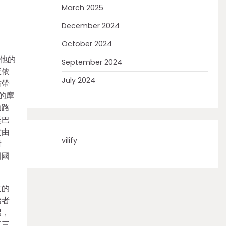
March 2025
December 2024
October 2024
錄他的
September 2024
皈依
July 2024
吉帶
的摩
助路
禦巴
貴由
vilify
對
國國
世的
治者
侶，
五三