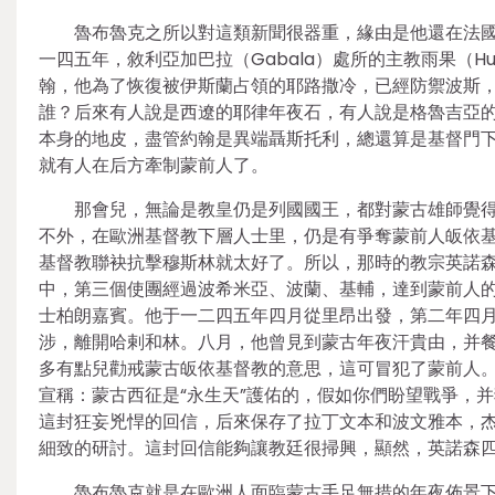
魯布魯克之所以對這類新聞很器重，緣由是他還在法國
一四五年，敘利亞加巴拉（Gabala）處所的主教雨果（
翰，他為了恢復被伊斯蘭占領的耶路撒冷，已經防禦波斯，甚
誰？后來有人說是西遼的耶律年夜石，有人說是格魯吉亞
本身的地皮，盡管約翰是異端聶斯托利，總還算是基督門
就有人在后方牽制蒙前人了。
那會兒，無論是教皇仍是列國國王，都對蒙古雄師覺
不外，在歐洲基督教下層人士里，仍是有爭奪蒙前人皈依
基督教聯袂抗擊穆斯林就太好了。所以，那時的教宗英諾
中，第三個使團經過波希米亞、波蘭、基輔，達到蒙前人
士柏朗嘉賓。他于一二四五年四月從里昂出發，第二年四
涉，離開哈剌和林。八月，他曾見到蒙古年夜汗貴由，并
多有點兒勸戒蒙古皈依基督教的意思，這可冒犯了蒙前人
宣稱：蒙古西征是“永生天”護佑的，假如你們盼望戰爭，
這封狂妄兇悍的回信，后來保存了拉丁文本和波文雅本，
細致的研討。這封回信能夠讓教廷很掃興，顯然，英諾森
魯布魯克就是在歐洲人面臨蒙古手足無措的年夜佈景