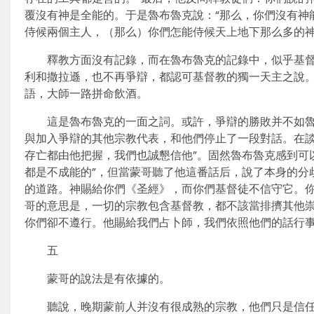
覆沒有神是全能的。于是魯布魯克說：“那么，你們沒有神
侍候兩個主人，（那么）你們怎能侍候天上地下那么多的神
釋教方面沒有記錄，而在魯布魯克的記錄中，似乎基
利和撒拉遜，也不再爭辯，都認可基督教的獨一天主之說
語，大師一路拼命飲酒。
這是魯布魯克的一面之詞。或許，爭辯的勝敗并不如
與加入爭辯的其他宗教代表，和他們停止了一段對話。在談
存亡都由他把握，我們也誠懇信他”。固然魯布魯克感到可
都是不成能的”，但當蒙哥聽了他這番話后，說了本身的分
的道路。神賜給你們《圣經》，而你們基督徒不信守它。你
哥的意思是，一切的宗教包含基督教，都不該當排擠其他崇
你們卻不遵行。他賜給我們占卜師，我們依照他們的話行事
五
蒙哥的說法是有依據的。
聽說，晚期蒙前人并沒有很成熟的宗教，他們只是信任