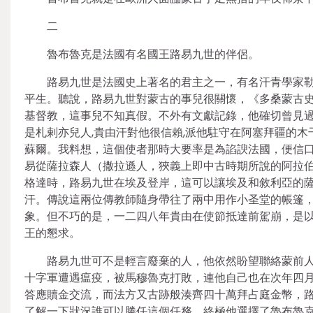
二
魯布魯克是法國有名國王路易九世的伴侶。
路易九世是法國史上著名的君主之一，有名汗青學家勒高夫（J
平生。聽說，路易九世對蒙古的事兒很關懷，《多桑蒙古
基督教，這事兒不知真假。不外有文獻記錄，他確切曾見
是札剌亦兒人,貴由汗對他很信賴,派他駐守在阿塞拜疆的
蘇爾。我料想，這個使者那時大要率是為諂諛法國，便信
易從薩拉森人（撒拉遜人，狹義上即中古時期所說的阿拉
格達時，路易九世在埃及登岸，這可以讓埃及和敘利亞的
汗。傳說這兩位傳教師隨身帶往了兩中用作小圣堂的帳篷
象。但不巧的是，一二四八年貴由在使節抵達前駕崩，是
王的懇求。
路易九世可不是輕言廢棄的人，他依然盼望聯絡蒙前
十字軍遭遇瘟疫，被馬穆魯克打敗，連他自己也在次年四
答應贖金交流，而法方又古跡般湊齊四十萬拜占庭金幣，
了解一下狀況誰可以勝任這個任務，終極他選擇了魯布魯