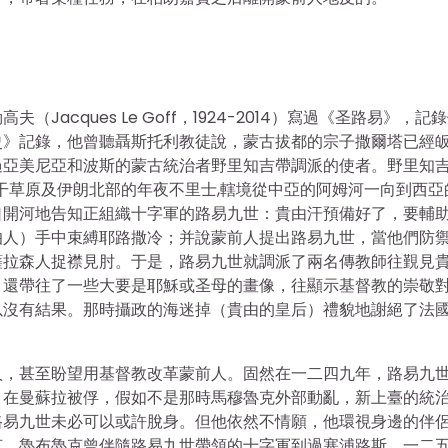
acques Le Goff，1924-2014）寫過《圣路易》，記
史》記錄，他曾聽聶斯托利教徒說，蒙古拔都的宗子撒爾塔已經
過亞美尼亞和波斯的蒙古統治者野里知吉帶調派的使者。野里知
木干草原及伊朗北部的年夜不里士,轄境從中亞的阿姆河一向到西亞
口開河地告知正組織十字軍的路易九世：貴由汗預備好了，要輔
伯人）手中束縛耶路撒冷；并說蒙前人提出路易九世，當他們防
薩拉森人捉襟見肘。于是，路易九世就調派了兩名傳教師往覲見
，還帶往了一些大要是耶穌或圣母的畫像，往顯示基督教的崇敬
以沒有結果。那時攝政的海迷掉（貴由的皇后）禮貌地謝絕了法
人，甚至盼望用基督教改革蒙前人。固然在一二四九年，路易九
月在曼蘇拉被俘，假如不是那時馬穆魯克外部動亂，新上臺的統
路易九世未必可以或許脫身。但他依然不情願，他環視身邊的伴
克。魯布魯克曾伴隨路易九世帶領的十字軍到過塞浦路斯，一二