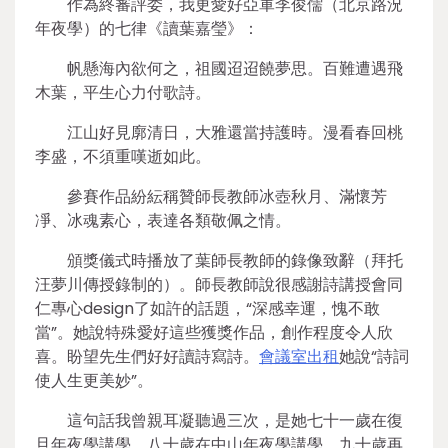
作為終審評委，我更愛好亞軍李俊儒（北京路況
年夜學）的七律《讀葉嘉瑩》：
帆懸海內欲何之，祖國迢迢饒夢思。百難遭遇飛
木葉，平生心力付歌詩。
江山好見廓清日，大雅還當持護時。漫看春回桃
李盛，不須重嘆逝如此。
參賽作品紛紜稱贊師長教師冰壺秋月、滿懷芳
凈、冰魂素心，表達各類敬佩之情。
頒獎儀式時播放了葉師長教師的錄像致辭（拜托
汪夢川傳授錄制的）。師長教師說很感謝詩講授會同
仁專心design了如許的話題，“深感幸運，愧不敢
當”。她說特殊愛好這些獲獎作品，創作程度令人欣
喜。盼望先生們好好讀詩寫詩。
會議室出租
她說“詩詞
使人生更美妙”。
這句話我曾親耳凝聽過三次，是她七十一歲在復
旦年夜學講學、八十歲在中山年夜學講學、九十歲再