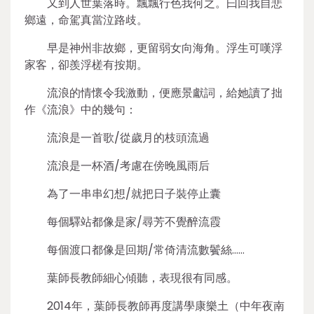
又到人世葉落時。飄飄行色我何之。曰回我自悲
鄉遠，命駕真當泣路歧。
早是神州非故鄉，更留弱女向海角。浮生可嘆浮
家客，卻羨浮槎有按期。
流浪的情懷令我激動，便應景獻詞，給她讀了拙
作《流浪》中的幾句：
流浪是一首歌/從歲月的枝頭流過
流浪是一杯酒/考慮在傍晚風雨后
為了一串串幻想/就把日子裝停止囊
每個驛站都像是家/尋芳不覺醉流霞
每個渡口都像是回期/常倚清流數鬢絲……
葉師長教師細心傾聽，表現很有同感。
2014年，葉師長教師再度講學康樂土（中年夜南