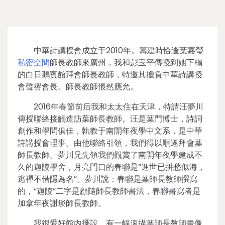
中華詩講授會成立于2010年。籌建時恰逢葉嘉瑩
私密空間
師長教師來廣州，我和彭玉平傳授到她下榻
的白日鵝賓館拜會師長教師，特邀其擔負中華詩講授
會聲譽會長。師長教師悵然應允。
2016年春節前后我和太太住在天津，特請汪夢川
傳授聯絡接觸造訪葉師長教師。汪是葉門博士，詩詞
創作和學問俱佳，執教于南開年夜學中文系，是中華
詩講授會理事。由他聯絡引領，我們得以順遂拜會葉
師長教師。夢川兄先領我們觀賞了南開年夜學建成不
久的迦陵學舍，月亮門口的春聯是“進世已拼愁似海，
逃禪不借隱為名”。夢川說：春聯是葉師長教師撰寫
的，“迦陵”二字是顧隨師長教師書法，春聯書寫者是
加拿年夜謝琰師長教師。
我很愛好館內擺設，有一幅速描葉師長教師畫像