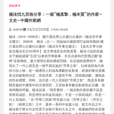
VILIFY
楊沫找九宮格分享：一個“極真摯，極本質”的作家–
文史–中國作家網
admin
03/23/2025
1 min read
楊沫（1914—1995年） 圖片選自齊心出書社出書的《楊沫百年事
念圖文》 1986年，楊沫（左一）與妹妹白楊探望巴金師長教師 圖
片選自齊心出書社出書的《楊沫百年事念圖文》 【追光文學大師·
留念楊沫生日110周年】 從文學成長史的角度看，楊沫小說的意義
在于她延續著“五四”以來的芳華敘事，并且在新時代照舊試圖“接
榫”這個傳統，盡力發明出新的價值范疇。在這個經過歷程中，她
寫出了一代人甚至是一個平易近族的“芳華之歌”，以林道靜為代表
的小說人物，從一個通俗人到成為果斷的反動者，經過的事況過幾
多次的破裂與決定，高低求索、九逝世不悔，譜就拋頭顱、灑熱血
的性命禮贊。同時，這仍是一代人寫就的“芳華之歌”，既是具有總
體意義的中國青年的活潑寫照，又意味著有數反動者前赴后繼、捨
身殉難的呼籲。楊沫說過：“我常覺得，一個反動作家的書不該是
用筆寫成的，而是用性命和血寫成的；不是一小我寫成的，而是一
代人寫成的。” 在“芳華三部曲”即長篇小說《芳華之歌》《芳菲之
歌》《精華之歌》之中，還有一系列中短篇小說、散文作品之中，
楊沫善于將古代女性置于反動汗青的大水之中，展露她們性命里最