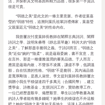
活，并探析其文明基因和精力品德，很多第一手資訊
很是可貴。
“弱德之美”是此文的一條主要意脈。作者從葉嘉
瑩的“弱德”特性，追溯到葉氏祖輩詩禮傳家，葉嘉瑩
父親葉廷元“弱德之美”的性命內在。
我曾屢次忖度葉師長教師在闡釋古典詩詞、闡釋
詩詞之學、說明朱彝尊《靜志居琴趣》時誇大的“弱德
之美”，了解那盡非脆弱之義。于詩詞而言，“弱德之
美”近似“婉約”“陰柔”，就是蘊藉委婉，書不宣意，意
在言外。那是一種優雅溫潤的審美品德。于人而言，
應當是蘊藉內斂，不聲張不凌厲，謙虛不爭，低調溫
順，自在恬澹的性格。“弱德”不是脆弱，其內涵品德
是寬厚剛強，是惠人淑世。李文提到葉師長教師屢次
捐贈小我生平積儲達四千多萬元（合國民幣），建立
獎學金、詩教基金，支撐詩詞工作，贊助教導工作。
一位已經歷盡艱辛、備歷艱苦、畢生以治學教書為業
的詩人學者能有幾多錢呢？她畢生的積儲也不外這般
吧？她的“弱德之美”真如天長地久。這讓人不由聯想