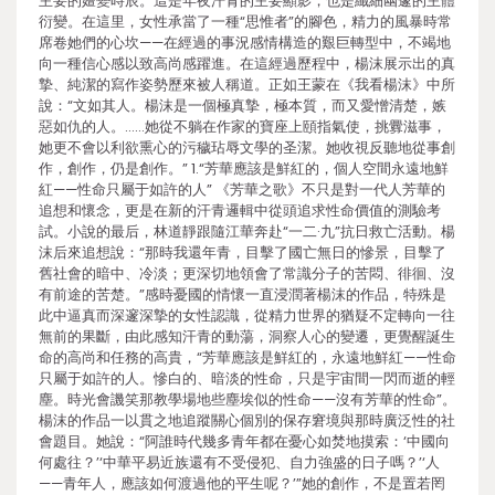
主要的嬗變時辰。這是年夜汗青的主要顯影，也是纖細幽邃的主體
衍變。在這里，女性承當了一種“思惟者”的腳色，精力的風暴時常
席卷她們的心坎——在經過的事況感情構造的艱巨轉型中，不竭地
向一種信心感以致高尚感躍進。在這經過歷程中，楊沫展示出的真
摯、純潔的寫作姿勢歷來被人稱道。正如王蒙在《我看楊沫》中所
說：“文如其人。楊沫是一個極真摯，極本質，而又愛憎清楚，嫉
惡如仇的人。……她從不躺在作家的寶座上頤指氣使，挑釁滋事，
她更不會以利欲熏心的污穢玷辱文學的圣潔。她收視反聽地從事創
作，創作，仍是創作。” 1.“芳華應該是鮮紅的，個人空間永遠地鮮
紅——性命只屬于如許的人” 《芳華之歌》不只是對一代人芳華的
追想和懷念，更是在新的汗青邏輯中從頭追求性命價值的測驗考
試。小說的最后，林道靜跟隨江華奔赴“一二·九”抗日救亡活動。楊
沫后來追想說：“那時我還年青，目擊了國亡無日的慘景，目擊了
舊社會的暗中、冷淡；更深切地領會了常識分子的苦悶、徘徊、沒
有前途的苦楚。”感時憂國的情懷一直浸潤著楊沫的作品，特殊是
此中逼真而深邃深摯的女性認識，從精力世界的猶疑不定轉向一往
無前的果斷，由此感知汗青的動蕩，洞察人心的變遷，更覺醒誕生
命的高尚和任務的高貴，“芳華應該是鮮紅的，永遠地鮮紅——性命
只屬于如許的人。慘白的、暗淡的性命，只是宇宙間一閃而逝的輕
塵。時光會譏笑那教學場地些塵埃似的性命——沒有芳華的性命”。
楊沫的作品一以貫之地追蹤關心個別的保存窘境與那時廣泛性的社
會題目。她說：“阿誰時代幾多青年都在憂心如焚地摸索：‘中國向
何處往？’‘中華平易近族還有不受侵犯、自力強盛的日子嗎？’‘人
——青年人，應該如何渡過他的平生呢？’”她的創作，不是置若罔