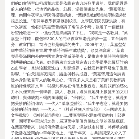
們的幻會議室出租想和志意是依靠在古典詩歌里邊的。我們還透過
前人的詩歌，把他們的品德、幻想、涵養傳遞給先生。”葉嘉瑩助
理、南開年夜學文學院傳授張靜說。 “葉師長教師對詩詞和授課都
很是投進。”南開年夜學原常務副校長、文學院原院長陳洪說，有
一次講座，他看到葉嘉瑩曾經講了兩個多小時，就遞了一個便條，
盼望她歇息一下，但她仍是持續講了下往。 “我就是一名教員。”葉
嘉瑩上課時，能包容300人的門路教室里老是濟濟一堂，甚至講臺
旁、教室門口、窗邊也都是聽課的先生。 2008年12月，葉嘉瑩榮
膺中華詩詞學會首屆“中華詩詞畢生成績獎”。頒獎詞寫道：“葉嘉
瑩是譽滿國內外的中國古典文學威望學者，是推進中華詩詞在國內
別傳播的杰出代表。她是將東方文論引進古典文學從事比擬研討的
杰出學者，其詩論新意迭出，別開境界，在我國粹術界發生了嚴重
影響。” “白天談詩夜講詞，諸生與我共成癡。”葉嘉瑩用這句詩表
達本身對教書育人的恥辱之心。“有良多人只是看了葉師長教師講
座的錄像或許文章，就感到和她在情感上很親近。她對我們的感化
力不只僅來自一個學者、詩人、教員，還源自她身上披髮出的文明
聰明，與傳統割不竭的血緣關系。”張靜說。 “我生平志意，就是要
把美妙的詩詞傳給下一代人” 葉嘉瑩曾說：“我生平志意，就是要把
美妙的詩詞傳給下一代人。” 《杜甫秋興八首集說》《王國維及其
文學批駁》《迦陵論詞叢稿》……葉嘉瑩嘔心瀝血撰寫的數十部專
著，闡釋著中華詩詞之美，展現著中華優良傳統文明的深摯底蘊。
在葉嘉瑩看來，詩詞傳承要走向民眾，深刻城市村落，將傳承的種
子撒播在遼闊的中華年夜地上。 “數千年來，古典詩詞深入介入了
中國文明焦點價值天生與平易近族精力塑造。”南開年夜學文學院