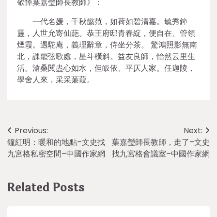
敬悼葉嘉瑩師長教師》：
一代名媛，千秋懿范，如荷如碧清嘉。毓秀鐘
靈，人世允寄仙葩。恭王府邸青春綻，便自在、管領
煙霞。遇駝庵，義理辭章，侍坐分茶。 驚鴻照影無南
北，課罷弦歌處，星斗橫斜。益友良師，怡然云里生
活。滄桑閱盡心如水，但皈依、平仄人家。任迦陵，
學舍人來，采采蒹葭。
Post
Previous:
Next:
鐘紅明：暖和的地點–文史找
葉嘉瑩師長教師，走了–文史
navigation
九宮格私密空間–中國作家網
找九宮格會議室–中國作家網
Related Posts