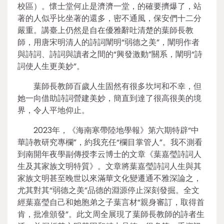
校區）。懷士堂何止是濟濟一堂，的確要擠爆了，站
著的人似乎比坐著的還多，密不通風，保安們十二分
嚴重。講臺上仍然是自在優雅辭吐清楚的葉師長教
師，用唐宋明清人的詩詞闡明“弱德之美”，闡明作者
與詩詞、詩詞與讀者之間的“興發激動”關系，闡明“詩
詞使人生更美妙”。
葉師長教師百歲人生固然有很多坎坷和不幸，但
她一向借助詩詞營建美妙，簡直到達了很高很美的境
界，令人平地仰止。
2023年，《海南寒帶陸地學報》第六期特辟“中
華詩教研究專欄”，約我充任“欄目掌管人”。我不測看
到南開年夜學副傳授李云博士的文章《葉嘉瑩詩詞人
生及其家族文明特質》。文章將葉嘉瑩詩詞人生與其
家族文明甚至晚世以來滿華文化變遷通不雅深論之，
尤其對其“弱德之美”品德的淵源停止深刻發掘。全文
經葉嘉瑩自己和她胞弟之子葉言材“親身審訂，取得首
肯，批准頒發”。此文周全展現了葉師長教師的詩者生