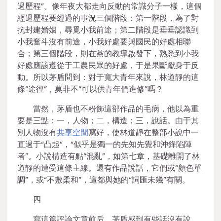
過歷程”。像年夜大都走向反動的常識分子一樣，這個
經過歷程要經過的事況三個階段：第一階段，為了對
抗封建婚姻，尋覓小我前途；第二階段是垂垂認識到
小我奮斗沒有前途，小我好處要與國民的好處相聯
合；第三個階段，則在黨的教導啟發下，熟悉到小我
好處應該遵從于工農民眾的好處，于是果斷獻身于反
動。所以茅盾問到：對于寬大青年來說，林道靜的這
條“途徑”，莫非不“可以供青年們進修”嗎？
當然，茅盾也不粉飾這部作品的毛病，他以為重
要是三點：一，人物；二，構造；三，說話。由于其
別人物沒有
共享空間
寫好，使林道靜在整部小說中一
直過于“凸起”，“似乎是獨一的先知先覺和沖鋒陷陣
者”。小說構造有點“混亂”，如第七章，基礎離開了林
道靜的遭受這條主線。還有作品說話，它們或“顏色單
調”，或“不敷柔和”，這都與她的“詞匯未幾”有關。
四
寫這篇評論文章前后，茅盾感到有些話沒有說