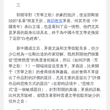
三
郭開等對《芳華之歌》的劇烈批評，使這部剛冒
頭的“名著”簡直夭折，
舞蹈教室
茅盾、何其芳借《中
國青年》表白立場，也是看到了這一情勢。他們尤其
是茅盾的親身出頭具名，終于為中國今世文學史挽留
了這部“白色經典”。
新中國成立后，茅盾文論和文學批駁良多，但少
少公然為一位剛出道的作家辯解。既然郭開他們側重
從“思惟態度”的角度進犯楊沫，所以《如何評價〈芳
華之歌〉？》一開端就從這里進手。茅盾說，比來關
于《芳華之歌》的會商很有興趣義。由於會商不單提
出了作品對的評價的題目，尤其主要的是提出了“評價
作品時思惟方式的題目”（在那時語境中，“思惟方
式”是一個敏感題目）。針對郭開的責備，茅盾的語氣
比何其芳陡峭， 卻隱含著那時普通文學批駁所缺少的
弦外之音：