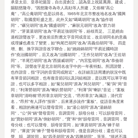
承皇太后、皇恭祀懿旨，自出資創立，認為皇上祝延萬壽。建成，
賜額慈隆寺。”因慈隆寺為寺人高勛等人所建，又俗稱“高公
庵”，“高公庵胡同”也是以得名。1965年北京市整改地名改為“國興
胡同”，取國度旺盛之意。此外又如“噶噶胡同”改為“協作胡
同”，“碾兒胡同”改為“國盛胡同”，“麻狀元胡同”改為“群力胡
同”，“芽菜菜胡同”改為“平易近強胡同”等，紛歧而足。 三是經由
過程諧聲改字，更改前后對應文字音同或音近，改后胡同名的意義
或理據也產生了變更，如“狗尾巴胡同”改為“高義伯胡同”等。 四是
增、刪、換字與諧音改字聯合，如“姚鑄鍋胡同”平易近國時諧
作“堯治國胡同”，后又改為“治國胡同”，“王作兒胡同”改為“王佐胡
同”，“羊尾巴胡同”改為“西揚威胡同”，“內宮監胡同”改為“恭儉胡
同”等。 諧聲改字是北京胡同名改字中的一年夜特點。所謂諧聲，
也作諧音，指“字詞的音雷同或附近”，在詳細言語周遭的狀況中既
有單音節詞相諧，也有復音節詞以及詞組相諧，是以既可以單字相
諧，也可以多字相諧，如“菊兒胡同”原為“局兒胡同”，“菊”與“局”音
同；“利薄營胡同”原為“喇叭營胡同”，“利薄”與“喇叭”音近；“案板
章胡同”清時稱“昂邦章京胡同”交流，“昂邦章京”為滿語，清代官
名，“昂邦”有人譯作“按班”，后來逐步訛作“案板”。從語音角度來
看，相諧的兩邊可以聲母雷同，如“湯公胡同”原為“湯鍋胡
同”，“公”與“鍋”聲母雷同，音調雷同，韻母分歧；可以韻母雷同，
如“寶鈔胡同”原為“倒鈔胡同”，“寶”和“倒”韻母雷同，音調雷同，聲
母分歧；也可以聲母、韻母皆雷同，如“庫資胡同”原為“褲子胡
同”，“庫資”與“褲子”聲母和韻母雷同，僅是音調分歧；還也可以
聲、韻、調皆同，如“四圣胡同”改為“四勝胡同”，等等。“描述不識