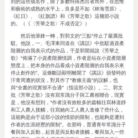
到的這些成名作，除了多數特殊杰出者而外，在思惟
和藝術的成熟的水平上，良多是不如《林海雪原》、
《紅日》、《紅旗譜》和《芳華之歌》這幾部小說
的。（《〈芳華之歌〉不成否定》）
然后他筆鋒一轉，對郭文的“三點”停止了嚴厲批
駁。他說，一、毛澤東同道在《講話》中批駁過資產
階層的自我表示式的作品，于是郭開就說《芳華之
歌》“佈滿了小資產階層情調，作者是站在小資產階層
態度上，把本身的作品看成小資產階層的自我表示來
停止創作的”。這條斷語顯明離開了《講話》頒發時的
汗青周遭的狀況，對其作了“教條主義”的誤解，也
與“全書的現實很不合適”（指這部小說）。二、郭文
批《芳華之歌》沒有寫常識分子與工農相聯合，現實
是，他沒有想到，“作者沒有效較多的篇幅往寫林道靜
和工人農人接觸，往寫她向工人農人進修了些什么，
這能夠是由于這部小說的情節的限制，也能夠是遭到
作者的生涯經歷的限制”。在那時，普通青年常識分子
餐與加入反動，起首是與反動者接觸，餐與加入一些