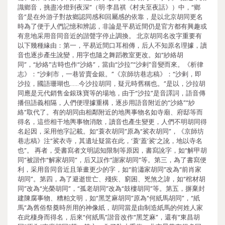
識鄉音，挑盡冷燈到夜深”（明·李昌祺《村夫至夜話》）中，“鄉
音”是在外游子對故鄉認同感和回屬感的依靠，是以北京胡同更名
時為了便于人們記憶和辨認，非論是平易近間仍是官方都有興趣或
有意地采用音同音近的諧聲字停止調換。 北京胡同名改字重要有
以下幾種緣由：第一，平易近間口耳相傳，后人不知原名理據，讀
音也逐步產生訛變，用字也隨之舞蹈教室更改。如“紗絡胡
同”，“紗絡”古時也作“沙絡”，當由“沙拉”“沙剌”音變而來。《析律
志》：“沙剌市，一巷皆賣金銀。”《京師坊巷志稿》：“沙剌，即
沙拉，國語珊瑚也……今沙拉胡同，疑元時舊稱也。”是以，沙拉胡
同應是元代銷售金銀珠寶等的場地，由于“沙拉”是音譯詞，語音傳
播但語義相隔，人們便理據重構，逐步用語音附近的“沙絡”“紗
絡”取代了。有的胡同由相鄰附近的地輿事物名如寺廟、府邸等而
得名，這些相干地輿事物消散，讀音也產生變更，人們不明胡同得
名起因，采用他字記載。如“蓑衣胡同”原為“裟衣胡同”，《京師坊
巷志稿》注“裟衣寺，其遺址疑當在此，‘蓑’蓋‘裟’之訛，地以寺名
也”。 再者，受書寫者文明認知限制等原因，書寫訛字，如“解甲胡
同”被諧作“解家胡同”，后又誤作“謝家胡同”等。第三，為了書寫便
利，采用音同音近且筆畫更少的字，如“前瀟家胡同”改為“前肖家
胡同”。第四，為了避逝世亡、殘疾、窮困、兇煞之諱，如“棺材胡
同”改為“光榮胡同”，“孤老胡同”改為“鼓樓胡同”等。第五，摒棄封
建陳腐事物、糟粕文明，如“黑芝麻胡同”原為“何紙馬胡同”，“紙
馬”為舊俗祭奠時所用的神像紙，胡同當是由制造紙馬的何姓人家
在此棲身而得名，后來“何紙馬”諧音改作“黑芝麻”，還有“東昌胡