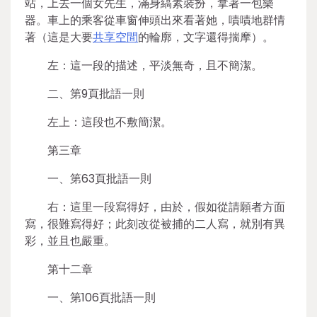
站，上去一個女先生，滿身縞素裝扮，拿著一包樂
器。車上的乘客從車窗伸頭出來看著她，嘖嘖地群情
著（這是大要
共享空間
的輪廓，文字還得揣摩）。
左：這一段的描述，平淡無奇，且不簡潔。
二、第9頁批語一則
左上：這段也不敷簡潔。
第三章
一、第63頁批語一則
右：這里一段寫得好，由於，假如從請願者方面
寫，很難寫得好；此刻改從被捕的二人寫，就別有異
彩，並且也嚴重。
第十二章
一、第106頁批語一則