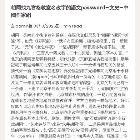
胡同找九宮格教室名改字的語文password–文史–中
國作家網
admin
03/13/2025
1 min read
胡同，是南方小街冷巷的通稱，在現代文獻里又作“衚衕”“胡洞”“衖
通”等，如元《樸事通》：“我羊市里前頭，磚塔衚衕里，賃一所屋
子來。”元刊《老乞年夜》：“這胡洞窄，牽著馬多時過不往。”元
《析津志》：“三百八十四火巷，二十九衖通。衖通二字本方言。”
北京的胡同更是獨具特點，明代張爵《京師五城坊巷衚衕集》最早
記載了明嘉靖年間北京五城三十六坊中一千余條街巷胡同的稱號，
清代朱一新《京師坊巷志稿》亦分區記錄了光緒年間北京兩千余條
坊巷胡同。據japan(日本)學者多田貞一所著的《北京地名志》以
及近二十年北京各區舞蹈教室地名志中的統計，北京的胡同已有三
千余條，正應了北京平易近間“年夜胡同三千六，小胡同賽牛毛”的
說法。 跟著汗青的成長、北京城市格式的演化，平易近間會有興
趣或有意地變更地稱號瑜伽教室呼，官方也會同一規范地名。好比
1965年北京市對街巷地名等就停止過整理，是以分歧時段北京胡
同名用字也不盡分歧。北京胡同名改字重要有以下幾品種型： 一
是在原名基本上增添、刪除、調換文字，如“石虎胡同”改為“小石
虎胡同”，“苦水井胡同”改為“水井胡同”等。 二是采用音義相差較
遠的字重造新名，如“高公庵胡同”改為“國興胡同”。明萬歷二十二
年（1594年）《明賜慈隆寺碑記》：“御馬寺人高勛、張進等，仰