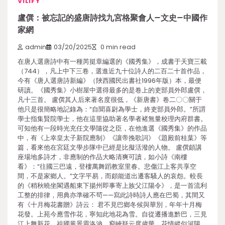
VILIFY
盧僎：被忘記的盛唐詩找九宮格聚會人–文史–中國作
家網
admin
03/20/2025
0 min read
在唐人選唐詩中有一種芮挺章編選的《國秀集》，成書于天寶三載
（744），凡上中下三卷，選進近九十位詩人的二百二十首作品，
今有《唐人選唐詩新編》（陜西國民出書社1996年版）本，最便
研讀。《國秀集》小樹屋中選得最多的是卷上的吏部員外郎盧僎，
凡十三首。 盧僎其人后來著名度很低，《新唐書》卷二〇〇關于
他只是很簡略地記錄為：“自聞喜尉為學士，終吏部員外郎。”所謂
學士指集賢院學士，他在這里協助著名學者褚無量校理內府群書。
可知他有一段時光充任文學隨從之臣，在他進選《國秀集》的作品
中，有《上幸皇太子新院應制》《讓帝挽歌詞》《題殿前桂葉》等
篇，看來他在宮廷文學步隊中已經是比擬活潑的人物。 盧僎頗講
座場地多詩才，非應制的作品大略清爽可讀，如小詩《南樓
看》：“往國三巴遠，登樓萬舞蹈教室里春。悲傷江上客共享空
間，不是家鄉人。”文字平易，而頗能道出遷客騷人的哀怨。較長
的《稍秋曉坐閣遇船東下揚州即事寄上族父江陽令》，是一首流利
工整的排律，用典亦準確不茍——寫此詩時詩人應在巴蜀，其間又
有《十月梅花書贈》詩云： 君不見巴鄉冬候與華別，年年十月梅
花發。上苑今應雪作花，寧知此地花為雪。自從遷播進黔巴，三見
江上舞新花。祖國風景靈洛汭，窮峽疑云度歲華。花情縱似河陽