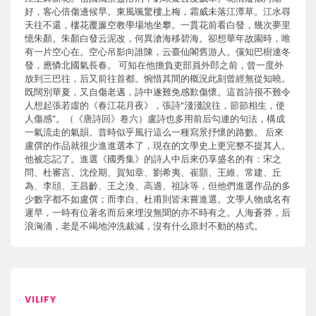
好，客心倍傷邊候早。東風颯驚樓上梅，霜威未落江潭草。江水尋
天往不還，樓花覆簾空教學場地坐攀。一貫花前看白發，幾次夢里
憶朱顏。朱顏白發云泥改，何異滄海移碧海。卻想華年故園時，唯
有一片空心在。空心吊影向誰陳，云臺仙閣舊游人。儻知巴樹連冬
發，應憐北國氣長春。 可知在他擔負吏部員外郎之前，曾一度外
放到三巴往，后又前往首都。惋惜其間的概況此刻曾經無從知曉。
既闊別華夏，又自傷老邁，詩中遂難免感歎傷懷。這首詩很不難令
人想起張若虛的《春江花月夜》，張詩“淺淺說往，節節相生，使
人傷感”。（《唐詩回》卷六）盧詩也多用前后勾連的句法，構成
一氣流走的氣韻。昔時似乎風行這么一種寫景抒懷的路數。 后來
盧僎的作品就很少進進選本了，現在的文學史上更完整不提其人。
他被忘記了。進選《國秀集》的詩人中后來仍享盛名的有：宋之
問、杜審言、沈佺期、賀知章、劉希夷、崔顥、王維、常建、丘
為、李頎、王昌齡、王之渙、高適、祖詠等，但他們進選作品的多
少數字都不如盧僎；而李白、杜甫則皆未嘗進選。文學人物成名有
遲早，一時有位著名而后來埋沒無聞的亦不時有之。人海蒼莽，后
浪洶涌，老是不竭地沖洗裁減，沒有什么原封不動的格式。
VILIFY