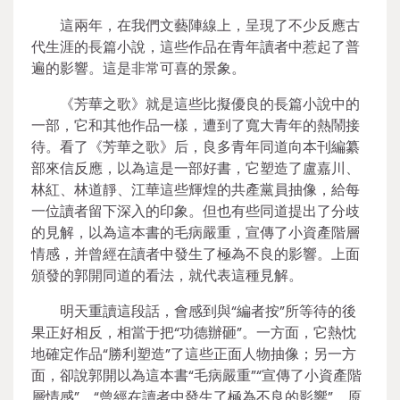
這兩年，在我們文藝陣線上，呈現了不少反應古
代生涯的長篇小說，這些作品在青年讀者中惹起了普
遍的影響。這是非常可喜的景象。
《芳華之歌》就是這些比擬優良的長篇小說中的
一部，它和其他作品一樣，遭到了寬大青年的熱鬧接
待。看了《芳華之歌》后，良多青年同道向本刊編纂
部來信反應，以為這是一部好書，它塑造了盧嘉川、
林紅、林道靜、江華這些輝煌的共產黨員抽像，給每
一位讀者留下深入的印象。但也有些同道提出了分歧
的見解，以為這本書的毛病嚴重，宣傳了小資產階層
情感，并曾經在讀者中發生了極為不良的影響。上面
頒發的郭開同道的看法，就代表這種見解。
明天重讀這段話，會感到與“編者按”所等待的後
果正好相反，相當于把“功德辦砸”。一方面，它熱忱
地確定作品“勝利塑造”了這些正面人物抽像；另一方
面，卻說郭開以為這本書“毛病嚴重”“宣傳了小資產階
層情感”，“曾經在讀者中發生了極為不良的影響”。原