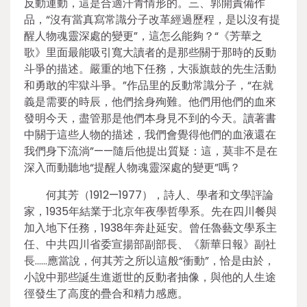
反動運動，這是合適汗青情形的。三、郭開責備作
品，“沒有當真寫常識分子改革經過歷程，是以沒有提
醒人物魂靈深處的變更”，這怎么能夠？“《芳華之
歌》里面最能吸引寬大讀者的是那些關于那時的反動
斗爭的描述。嚴重的地下任務，大張旗鼓的先生活動
和勇敢的牢獄斗爭。”作品里的反動常識分子，“在就
義是需要的時辰，他們捨身殉難。他們用他們的血來
發明今天，盡管那是他們本身見不到的今天。讀著書
中關于這些人物的描述，我們會覺得他們的血液還在
我們身下流淌”——隨后他提出質疑：這，莫非不是在
深入而動聽地“提醒人物魂靈深處的變更”嗎？
何其芳（1912—1977），詩人、學者和文學評論
家，1935年結業于北京年夜學哲學系。先在四川餐與
加入地下任務，1938年奔赴延安。曾任魯藝文學系主
任、中共四川省委宣揚部副部長、《新華日報》副社
長……應當說，何其芳之所以這般“衝動”，恰是由於，
小說中那些誕生進逝世的反動者抽像，與他的人生途
徑發生了高度的疊合和精力感應。