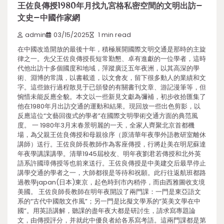
王佐良傳授1980年月找九宮格私密空間的文明出訪–
文史–中國作家網
admin
03/15/2025
1 min read
在中國改造開放的最後十年，積極展開國際文明交通是那時的主旋
律之一。先父王佐良傳授長短常勤懇、卓有進獻的一位學者，這時
代他出訪十多個國度和地域，萍蹤廣泛五年夜洲，以其高深的學
術、淵博的常識，以書載道，以文會友，留下很多動人的業績和文
字。這些旅行過程散見于已頒發的有關書刊文章、游記漫筆等，但
惋惜未能反應全貌。本文以一些新見文獻為彌補，初步收拾匯集了
他在1980年月出訪交通的運動和結果。現回放一些出色剪影，以
反應這位“文藝回復式的學者”在國際文明學術交通方面的典范風
度。 一 1980年3月末春景明麗的一天，全家人齊聚北京首都機
場，為父親王佐良傳授和母親徐序（原清華年夜學外語教研室離休
講師）送行。王佐良師長教師作為客座傳授，行將赴美在明尼蘇達
年夜學講課講學。清華1945屆校友、明年夜劉君若傳授和北外英
語系許國璋傳授等也前來送行。王佐良傳授是中美建交后最早停止
講學交通的學者之一，大師都很是等待和祝願。此行往返航班都路
過教學japan(日本)東京，起色時到市內稍停，而由西雅圖收支境
美國。 王佐良師長教師在明年夜開設了兩門課：一門是東亞語文
系的“古代中國散文作風”；另一門是比擬文學系的“英美文學在中
國”。用英語講解，聽課的盡年夜大都是研討生，請求寫專題論
文，由傳授評分，并就此中優良者給各系寫考語。這兩門課都是第