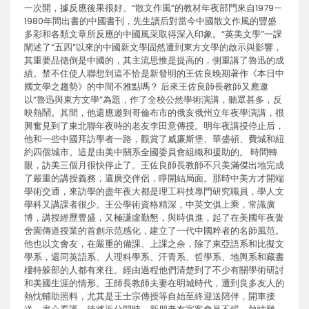
一次開，據反應後果很好。“散文作風”的教材年夜部門來自1979—
1980年間出書的中國書刊，先生讀后對當今中國散文作風的豐盛
多彩和各類文章所反應的中國風采取得深入印象。“英美文學”一課
闡述了“五四”以來的中國新文學固然遭到東方文學的啟示與影響，
其重要品德倒是中國的，其主流思惟是提高的，側重講了魯迅的成
績。禁不住使人聯想到這不恰是新發明的王佐良晚期著作《本日中
國文學之趨勢》的中間不雅點嗎？ 后來王佐良師長教師又應邀
以“魯迅與東方文學”為題，作了全校公然學術演講，聽眾甚多，反
映熱鬧。其間，他還應邀到哥倫布市的俄亥俄州立年夜學演講，很
興奮見到了東北聯年夜時的老友李田意傳授。明年夜講授停止后，
他和一些中國拜訪學者一路，觀賞了威廉斯堡、華盛頓、費城和紐
約四個城市。這是由美中關系全國委員會組織和援助的。 時間轉
眼，訪美三個月很快停止了。王佐良師長教師不只美滿傑出地完成
了嚴重的講授義務，還廣交伴侶，睜開結局面。那時中美方才開端
學術交通，來訪學的盡年夜大都是理工科技專門研究職員，學人文
學科又講課者很少。王公學術資格精深，中英文俱上乘，常識廣
博，講授經歷豐盛，又極謙虛勤懇，與時俱進，起了在美國年夜黌
舍園傳道授業的首創示范感化，建立了一代中國粹者的名師風范。
他也以文會友，在嚴重的備課、上課之余，除了東亞語系和比擬文
學系，還同英語系、人理科學系、汗青系、哲學系、地輿系和藏書
樓特躲部的人都有來往。經由過程他們清楚到了不少有關學術研討
和美國生涯的情形。王師長教師夫妻在明城時代，遭到良多友人的
熱忱輔助照料，尤其是王士宗傳授等自始至終迎送陪伴，開車接