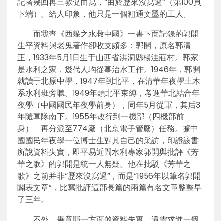
記者幾回再三敦促而寫，“由於歷來沒寫過”（第100頁
下端）。給人印象，他只是一個粗通文墨的工人。
而我查《西躲之水救中國》一書下面記錄的郭開
生平資料與老鬼著作卻收支頗多：郭開，原名郭清
正，1933年5月1日生于山西省洪洞縣楊洼莊村。郭家
是水利之家，幾代人均從事治水工作。1946年，郭開
就讀于北原中學，1947年到北平，在清華年夜學土木
系水利班旁聽。1949年頭北平束縛，考進華北結合年
夜學（中國國民年夜學前身），同年5月從軍，其后3
年隨軍隊南下。1955年改行到一機部（四機部前
身），再分派至774廠（北京電子管廠）任務。據中
國國民年夜學一位博士生對其自己的采訪，印證該書
所說資料失實，即平易近間水利專家郭開與批評《芳
華之歌》的郭開是統一人無疑。他在批駁《芳華之
歌》之前并非“歷來沒寫過”，而是“1956年以筆名郭開
闢表文章”，比寫批評這部長篇的兩篇有名文章整整早
了三年。
不外，畢竟哪一方面的資料失實，還需求進一個