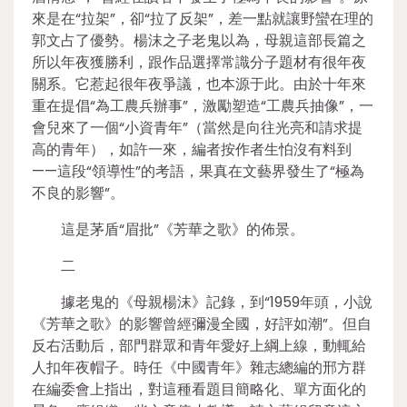
來是在“拉架”，卻“拉了反架”，差一點就讓野蠻在理的
郭文占了優勢。楊沫之子老鬼以為，母親這部長篇之
所以年夜獲勝利，跟作品選擇常識分子題材有很年夜
關系。它惹起很年夜爭議，也本源于此。由於十年來
重在提倡“為工農兵辦事”，激勵塑造“工農兵抽像”，一
會兒來了一個“小資青年”（當然是向往光亮和請求提
高的青年），如許一來，編者按作者生怕沒有料到
——這段“領導性”的考語，果真在文藝界發生了“極為
不良的影響”。
這是茅盾“眉批”《芳華之歌》的佈景。
二
據老鬼的《母親楊沫》記錄，到“1959年頭，小說
《芳華之歌》的影響曾經彌漫全國，好評如潮”。但自
反右活動后，部門群眾和青年愛好上綱上線，動輒給
人扣年夜帽子。時任《中國青年》雜志總編的邢方群
在編委會上指出，對這種看題目簡略化、單方面化的