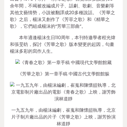
余年間，不竭被改編成片子、話劇、歌劇、音樂劇等
其他文藝情勢，小說被翻譯成20多種說話。《芳華之
歌》之后，楊沫又創作了《芳菲之歌》和《精華之
歌》，它們組成楊沫的“芳華三部曲”。
本年適逢楊沫生日110周年，本刊特邀學者程光煒
和張旻昉，探討《芳華之歌》版本變更的起因，勾畫
楊沫多彩的寫作人生。
《芳華之歌》第一章手稿 中國古代文學館館躲
一九五九年，由楊沫編劇，崔嵬和陳懷皚執導，北京
片子制片廠出品的片子《芳華之歌》上映，謝芳扮演
林道靜