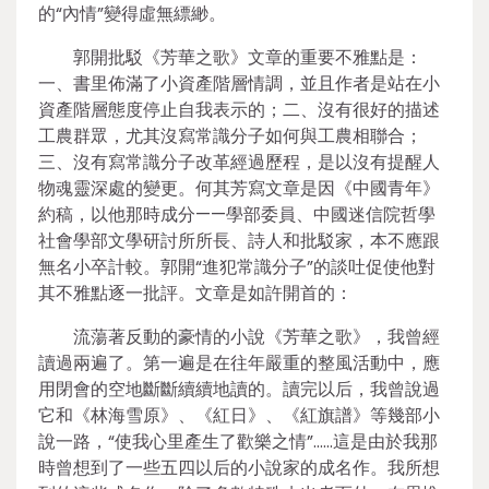
的“內情”變得虛無縹緲。
郭開批駁《芳華之歌》文章的重要不雅點是：
一、書里佈滿了小資產階層情調，並且作者是站在小
資產階層態度停止自我表示的；二、沒有很好的描述
工農群眾，尤其沒寫常識分子如何與工農相聯合；
三、沒有寫常識分子改革經過歷程，是以沒有提醒人
物魂靈深處的變更。何其芳寫文章是因《中國青年》
約稿，以他那時成分——學部委員、中國迷信院哲學
社會學部文學研討所所長、詩人和批駁家，本不應跟
無名小卒計較。郭開“進犯常識分子”的談吐促使他對
其不雅點逐一批評。文章是如許開首的：
流蕩著反動的豪情的小說《芳華之歌》，我曾經
讀過兩遍了。第一遍是在往年嚴重的整風活動中，應
用閉會的空地斷斷續續地讀的。讀完以后，我曾說過
它和《林海雪原》、《紅日》、《紅旗譜》等幾部小
說一路，“使我心里產生了歡樂之情”……這是由於我那
時曾想到了一些五四以后的小說家的成名作。我所想