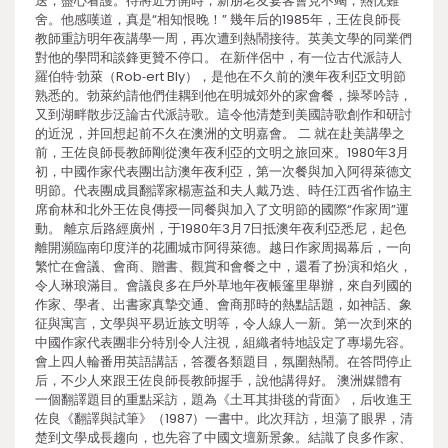
送，盡心看護。待將近分開時，新朋老友宴客會見不竭，熱忱難
舍。他感嘆道，真是“相知恨晚！” 幾年后的1985年，王佐良師長
教師重訪明年夜講學一周，再次遭到熱鬧接待。英美文學的同業們
對他的學問和談鋒更贊不停口。 在新伴侶中，有一位古代派詩人
羅伯特·勃萊（Rob⁃ert Bly），是他在不久前的澳年夜利亞文明節
熟悉的。勃萊約請他們佳耦到他在明城郊外的家會餐，操琴吟詩，
又到湖畔散步泛論古代派詩歌。這令他清楚到美國詩歌創作和研討
的近況，并回想起前不久在澳洲的文明嘉會。 二 就在赴美講學之
前，王佐良師長教師剛從澳年夜利亞的文明之旅回來。1980年3月
初，中國作家代表團出訪澳年夜利亞，第一次餐與加入阿得萊德文
明節。代表團成員翻譯家楊憲益和夫人戴乃迭、時任江西省作協主
席俞林和北外王佐良傳授一同餐與加入了文明節的國際“作家周”運
動。 離京后路經廣州，于1980年3月7日抵澳年夜利亞悉尼，起色
離開瀕臨南印度洋的花圃城市阿得萊德。越日作家周揭幕后，一向
繁忙在會議、會商、贈書、觀賞和會餐之中，還看了扮演和焰火，
令人琳琅滿目。會議良多在戶外草地年夜帳篷里舉辦，來自列國的
作家、學者、出書家真摯交通、會商那時的熱點話題，如神話、象
征與寓言，文學與平易近族文明等，令人線人一新。第一次到來的
中國作家代表團非分特別令人注視，組織者特地設定了專場先容。
會上四人輪番用英語講話，答覆各類題目，氛圍熱鬧。在答問停止
后，不少人來跟王佐良師長教師握手，說他講得好。 澳洲媒體有
一個翻譯題目的重點采訪，題為《土耳其掛毯的背面》，后收進王
佐良《翻譯與試筆》（1987）一書中。此次拜訪，坦蕩了眼界，清
楚到文學成長趨向，也先容了中國文壇新景象。結識了良多作家、