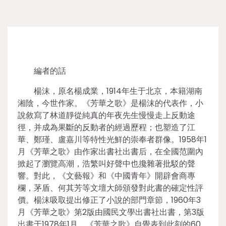
編者的話
楊沫，原名楊成業，1914年生于北京，本籍湖南
湘陰，今世作家。《芳華之歌》是楊沫的代表作，小
說敘寫了林道靜從純真的年夜先生慢慢走上反動途
徑，并成為果斷的反動者的經過歷程；也塑造了江
華、鄭瑾、盧嘉川等特性光鮮的崇奉者群像。1958年1
月《芳華之歌》由作家出書社出書后，在全國范圍內
掀起了瀏覽高潮，浩繁叫好聲中也攙雜著批駁的聲
響。對此，《文藝報》和《中國青年》開辟會商專
欄，茅盾、何其芳等文壇大師頒發對此書的確定性評
價。楊沫吸取提出修正了小說的部門章節，1960年3
月《芳華之歌》第2版由國民文學出書社出書，第3版
出書于1978年1月。《芳華之歌》自覺表到此刻的60