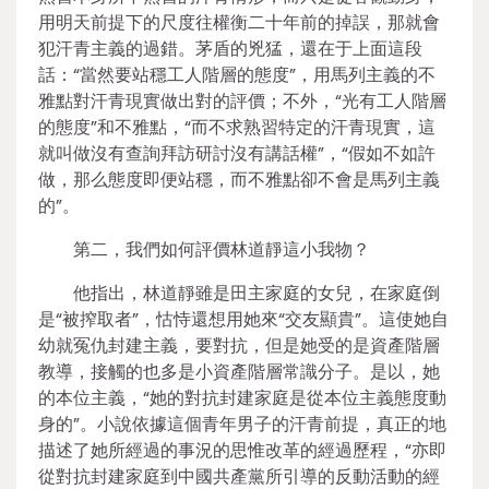
用明天前提下的尺度往權衡二十年前的掉誤，那就會
犯汗青主義的過錯。茅盾的兇猛，還在于上面這段
話：“當然要站穩工人階層的態度”，用馬列主義的不
雅點對汗青現實做出對的評價；不外，“光有工人階層
的態度”和不雅點，“而不求熟習特定的汗青現實，這
就叫做沒有查詢拜訪研討沒有講話權”，“假如不如許
做，那么態度即便站穩，而不雅點卻不會是馬列主義
的”。
第二，我們如何評價林道靜這小我物？
他指出，林道靜雖是田主家庭的女兒，在家庭倒
是“被搾取者”，怙恃還想用她來“交友顯貴”。這使她自
幼就冤仇封建主義，要對抗，但是她受的是資產階層
教導，接觸的也多是小資產階層常識分子。是以，她
的本位主義，“她的對抗封建家庭是從本位主義態度動
身的”。小說依據這個青年男子的汗青前提，真正的地
描述了她所經過的事況的思惟改革的經過歷程，“亦即
從對抗封建家庭到中國共產黨所引導的反動活動的經