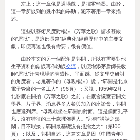
左上：這一章像是過場戲，是揮霍翰墨。由於，
這一章所談到的幾小我的舉動，犯不著用一章來描
述。
這些以藝術尺度對楊沫《芳華之歌》請求甚嚴
的“眉批”，是這部長篇“經典化”經過歷程中的主要文
獻，即便再遲也很有需要，很有價值。
由於本文的另一個配角是郭開，所以有需要對他
生平資料的錯誤再作勘誤
交流
，以便增添茅盾師長教
師“眉批”汗青現場的豐盛性、平面感。從文學史研討
的角度看，老鬼著作的《母親楊沫》說，“郭開是北京
電子管廠的一名工人”（96頁）；又說，1959年2月，
北影廠在開拍《芳華之歌》之前，在廠會議室召開文
學界、片子界、消息界多人餐與加入的座談會，郭開
也應邀列席。“母親就坐在郭開的對面。這是個面孔平
凡，沒有特征的三十歲擺佈男人。”那時“講話之熱
鬧，目不暇接，郭開最基礎沒有抵擋之力”（第100
頁）；以及，郭開自述，這篇文章是因《中國青年》