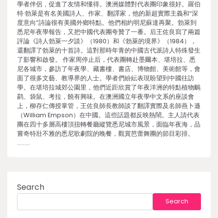
學者伴侶，促進了友情和懂得。澳洲媒體對代表團印象很好。羅伯
特·勃萊是有名美國詩人、作家、翻譯家，他的新超實際主義和“深
度意向”詩論很有美國外鄉特點。他們相約明尼蘇達再聚。勃萊到
悉尼年夜學報告，又把中國代表團夸贊了一番。后王佐良寫了兩篇
評論《詩人勃萊一夕談》（1980）和《勃萊的境界》（1984），
還翻譯了勃萊的十首詩。這對那時年青的中國古代派詩人特殊發生
了影響和啟發。 作家周停止后，代表團轉赴墨爾本、堪培拉、悉
尼各城市，參訪了年夜學、藏書樓、書店、博物館、美術館等，會
面了很多文藝、教導界的人士。學者們紛紜表現盼望到中國往訪
學。在堪培拉城郊公園里，他們近距欣賞了年夜洋洲的特點植物鴯
鹋、袋鼠、考拉，饒有興味。在澳洲國立年夜學中文系的座談會
上，柳存仁傳授掌管，王佐良師長教師談了翻譯實際及名師燕卜遜
（William Empson）在中國。這些話題都反映熱鬧。主人請代表
團在四十多層高樓頂扭轉餐廳縱覽悉尼城市風景，面臨年夜海，品
嘗奇特壯不雅的悉尼歌劇院的晚餐，觀賞芭蕾舞團的節目彩排。
………
Search
Search