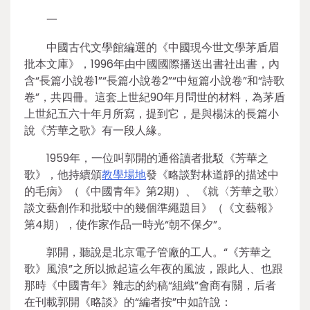
一
中國古代文學館編選的《中國現今世文學茅盾眉
批本文庫》，1996年由中國國際播送出書社出書，內
含“長篇小說卷1”“長篇小說卷2”“中短篇小說卷”和“詩歌
卷”，共四冊。這套上世紀90年月問世的材料，為茅盾
上世紀五六十年月所寫，提到它，是與楊沫的長篇小
說《芳華之歌》有一段人緣。
1959年，一位叫郭開的通俗讀者批駁《芳華之
歌》，他持續頒
教學場地
發《略談對林道靜的描述中
的毛病》（《中國青年》第2期）、《就〈芳華之歌〉
談文藝創作和批駁中的幾個準繩題目》（《文藝報》
第4期），使作家作品一時光“朝不保夕”。
郭開，聽說是北京電子管廠的工人。“《芳華之
歌》風浪”之所以掀起這么年夜的風波，跟此人、也跟
那時《中國青年》雜志的約稿“組織”會商有關，后者
在刊載郭開《略談》的“編者按”中如許說：