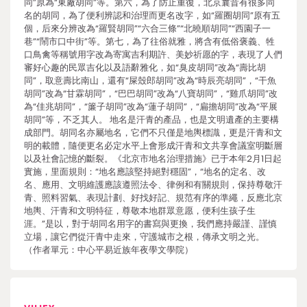
同”原為“東廠胡同”等。第六，為了防止重復，北京曩昔有很多同
名的胡同，為了便利辨認和治理而更名改字，如“羅圈胡同”原有五
個，后來分辨改為“羅賢胡同”“六合三條”“北曉順胡同”“西園子一
巷”“鬧市口中街”等。第七，為了往俗就雅，將含有低俗褒義、牲
口鳥禽等稱號用字改為寄寓吉利期許、美妙祈愿的字，表現了人們
審好心趣的民眾吉化以及語辭雅化，如“臭皮胡同”改為“壽比胡
同”，取意壽比南山，還有“屎殼郎胡同”改為“時辰亮胡同”，“干魚
胡同”改為“甘霖胡同”，“巴巴胡同”改為“八寶胡同”，“雞爪胡同”改
為“佳兆胡同”，“簾子胡同”改為“蓮子胡同”，“扁擔胡同”改為“平展
胡同”等，不乏其人。 地名是汗青的產品，也是文明遺產的主要構
成部門。胡同名亦屬地名，它們不只僅是地輿標識，更是汗青和文
明的載體，隨便更名必定水平上會形成汗青和文共享會議室明斷層
以及社會記憶的斷裂。《北京市地名治理措施》已于本年2月1日起
實施，里面規則：“地名應該堅持絕對穩固”，“地名的定名、改
名、應用、文明維護應該遵照法令、律例和有關規則，保持尊敬汗
青、照料習氣、表現計劃、好找好記、規范有序的準繩，反應北京
地輿、汗青和文明特征，尊敬本地群眾意愿，便利生孩子生
涯。”是以，對于胡同名用字的書寫與更換，我們應持嚴謹、謹慎
立場，讓它們從汗青中走來，守護城市之根，傳承文明之光。
（作者單元：中心平易近族年夜學文學院）