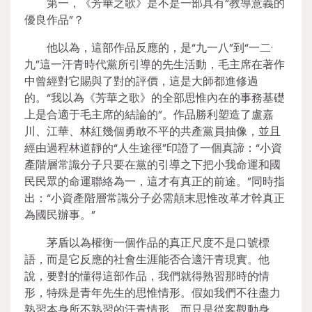
第一，《芳華之歌》是不是一部具有“教導意義的
優良作品”？
他以為，這部作品反應的，是“九一八”到“一二·
九”這一汗青時代黨所引導的先生活動，毛主席在著作
中曾經對它賜與了對的評價，這是大師都進修過
的。“我以為《芳華之歌》的全部思惟內在的事務基礎
上是合適于毛主席的結論的”。作品勝利塑造了盧嘉
川、江華、林紅幾個勇敢不平的共產黨員抽像，並且
經由過程林道靜的“人生途徑”印證了一個真諦：“小資
產階層常識分子只要在黨的引導之下把小我命運和國
民民眾的命運聯絡為一，這才有真正的前途。”同時指
出：“小資產階層常識分子必需顛末思惟改革才幹真正
為國民辦事。”
茅盾以為權衡一個作品的真正尺度不是口號標
語，而是它反應的社會生涯能否合適汗青現實。他
說，要對的懂得這部作品，我們就得熟習那時的情
形，特殊是青年先生的思惟情形。假如我們不往盡力
熟習本身所不熟習的汗青情形，而只是從客觀動身，