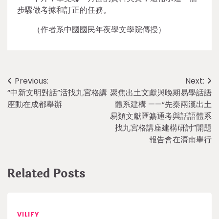
步驟做考據和訂正的任務。
（作者系中國國民年夜學文學院傳授）
Post
Previous:
Next:
“中新文明對話”活找九宮格講
聚焦出土文獻與晚期易學話語
navigation
座動在成都舉辦
體系建構 ——“先秦兩漢出土
易類文獻匯纂通考與話語體系
找九宮格講座建構研討”開題
報告會在濟南舉行
Related Posts
VILIFY