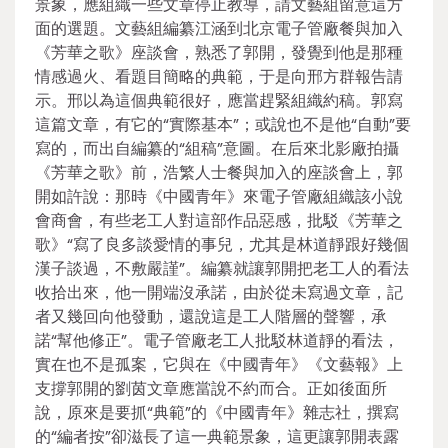
景象，應組織一些文章停止教導，請文藝組留意這方
面的選題。文藝組編纂江涵到北京電子管廠餐與加入
《芳華之歌》座談會，熟悉了郭開，發覺到他是那種
情感過火、看題目簡略的典範，于是向邢方群報告請
示。邢以為這個典範很好，應當趕緊組織約稿。郭寫
這篇文章，有它的“實際基本”；或說也不是他“自動”要
寫的，而出自編纂的“組稿”意圖。在后來北影廠拍攝
《芳華之歌》前，浩繁人士餐與加入的座談會上，郭
開如許說：那時《中國青年》來電子管廠組織該小說
會商會，有些老工人對這部作品惡感，批駁《芳華之
歌》“寫了良多談愛情的事兒，尤其是林道靜跟好幾個
漢子談過，不敷嚴謹”。編纂就讓郭開把老工人的看法
收拾出來，他一開端沒承諾，由於從未寫過文章，記
者又幾回向他發動，還說這是工人階層的聲響，承
諾“幫他修正”。電子管廠老工人批駁林道靜的看法，
實在也不是孤案，它與在《中國青年》《文藝報》上
支撐郭開的劉茵文章應當說不約而合。正如後面所
說，原來是要抓“典範”的《中國青年》雜志社，撰寫
的“編者按”卻滋長了這一典範景象，這更讓郭開表露