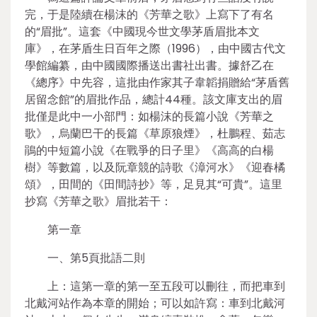
完，于是陸續在楊沫的《芳華之歌》上寫下了有名
的“眉批”。這套《中國現今世文學茅盾眉批本文
庫》，在茅盾生日百年之際（1996），由中國古代文
學館編纂，由中國國際播送出書社出書。據舒乙在
《總序》中先容，這批由作家其子韋韜捐贈給“茅盾舊
居留念館”的眉批作品，總計44種。該文庫支出的眉
批僅是此中一小部門：如楊沫的長篇小說《芳華之
歌》，烏蘭巴干的長篇《草原狼煙》，杜鵬程、茹志
鵑的中短篇小說《在戰爭的日子里》《高高的白楊
樹》等數篇，以及阮章競的詩歌《漳河水》《迎春橘
頌》，田間的《田間詩抄》等，足見其“可貴”。這里
抄寫《芳華之歌》眉批若干：
第一章
一、第5頁批語二則
上：這第一章的第一至五段可以刪往，而把車到
北戴河站作為本章的開始；可以如許寫：車到北戴河