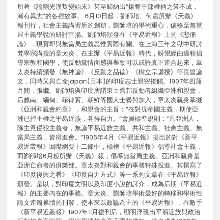
所著《論劉光漢叛變始末》甚至歸納出“攘奪干部權柄之策不成，
漸有異志”的各種故事。 6月10日起，劉師培、何震所辦《天義》
報刊行，社會主義講習所的創辦，劉師培的學術重心，偏移至無當
局主義學說的研討宣揚。劉師培頒發在《平易近報》上的《悲佃
論》，現實即與無當局主義思惟實際有關。在上海三年之獄中研討
梵學宗講授的章太炎，在主辦《平易近報》時代，盼望經由過程倡
導宗教和國學，使反動黨情面感與舉動可以或許真正連合起來，章
太炎持續頒發《無神論》《反動之品德》《樹立宗講授》等長篇論
文，同時又與亡命japan(日本)的印度志士親密接觸。1907年四蒲
月間，張繼、劉師培與印度所謂東土舊邦反動者組織亞洲和親會，
后越南、緬甸、菲律賓、朝鮮等國人士餐與加入，章太炎親身草擬
《亞洲和親會約章》，和親會的主旨：“在對抗帝國主義，期使亞
洲已掉主權之平易近族，各得自力。”會員標準規則：“凡亞洲人，
除主意侵犯主義者，無論平易近族主義、共和主義、社會主義、無
當局主義，皆得進會。”1906年4月《平易近報》提出的對《新平
易近叢報》回嘴綱要十二條中，標榜《平易近報》倡導社會主義，
而劉師培6月起所辦《天義》報，倡導無當局主義。亞洲和親會是
亞洲亡命者的俱樂部。章太炎對和親會的事務特殊投進。其撰寫了
《印度復興之看》《印度自力方式》等一系列文章在《平易近報》
頒發。是以，對印度文明以及印度小說的譯介，成為后期《平易近
報》的主要內在的事務。章太炎、劉師培學術愛好的轉移和學術性
論文連篇累牘的刊發，使本來以政論為主的《平易近報》，在敵手
《新平易近叢報》1907年11月復刊后，顯明浮現出平易近族與政治