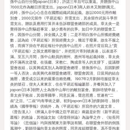
孫中山自行分開japan(日本)，許諾三年后可以重返。并贈孫中山
7000元作為離日所需支出。japan(日本)商人鈴木又附贈1萬元。
此時，孫中山心心念念在國際組織武裝起義。故以1000元用作離
別會，2000元留作《平易近報》所需支出，其余留作武裝斗爭所
需支出。贈款及應用打算并未告訴聯盟會總部的成員。章太炎一是
覺得孫中山對驅趕事宜，缺少應有的抗爭。如日中天的聯盟會工
作，因孫中山分開，掉全國人之看；二是不明白孫中山所獲經費總
數，認為給《平易近報》所留經費太少，幾近于廢棄。故生不服之
憤，而摘下掛在平易近報社中的孫中山照片，在照片背后寫上“賣
《平易近報》之孫文應即撤往”，并把照片寄到噴鼻港，以表達不
滿。至五六月間，孫中山動員的潮州、惠州等地起義掉敗，章太炎
的不滿再次迸發。在張繼、宋教仁、陶成章等人的支撐下，提議聯
盟會改組，以黃興或其別人為聯盟會總理，替換孫中山。后因劉揆
一等人否決，由黃興代表聯盟會總理。聯盟會因清、日當局的結合
施壓，遭受成立以來的嚴重信賴危機。 1907年2月劉師培服從章太
炎的號召，偕夫人來東京，住在平易近報編纂部，并餐與加入了
japan(日本)朝野人士為孫中山舉行的離別宴會。劉師培號申叔，
章太炎字枚叔，其倡導國學，同意反滿，聲息照應，世遂有“二
叔”之目。“二叔”均有學術之癖。初到japan(日本)的劉師培，除持
續為《國學學報》供稿外，為《平易近報》所寫作的六篇文章，
《普告漢人》《辨滿人非中國之臣平易近》兩篇是針對《新平易近
叢報》的政論，其他論文如《清儒得掉論》為論學之作，《短長同
等論》《悲佃論》均與推闡東方新學說有關。在聯盟會外部的倒孫
風潮中，劉師培偏向章太炎的態度，同意改組聯盟會。馮不受拘束