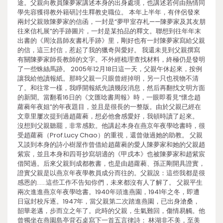
途。父親向教員陳夢家講述本身的出身處境，也講述若何由熱情同
學先容獲得教外籍研討生釋教史職位。 本年上半年，有伴侶發來
兩封父親致陳夢家的信函，一封是“夢甲室存札——陳夢家及其友朋
往來信札展”的手跡圖片，一封是某拍品的釋文。聯想到往年年末
出書的《周汝昌師友書札手跡》里，剛好也有一封陳夢家寫給父親
的信，這三封信，惹起了我的獵奇與愛好。 我還未見到父親撰寫
有關陳夢家師長教師的文字。不外經梳理查找材料，終極仍是發明
了一些蛛絲馬跡。 2005年12月18日這一天，父親午休起來，按例
讓我給他讀報紙。那時父親一只眼曾經掉明，另一只也視物不清
了。和往常一樣，我睜開報紙先讀幾段消息，然后再翻找文明方面
的新聞。當翻看16日的《文匯唸書周報》時，一眼即看見“懷念趙
蘿蕤年夜姐”的年夜題目，並且是很長的一整版。由於父親已經在
文章里屢次提到過趙蘿蕤，想必他會感愛好，我頓時讀了起來。
沒想到父親聽罷，非常感歎。他講起本身在燕京年夜學唸書時，很
受趙蘿蕤（Prof.Lucy Chao）的重視，還曾做過她的助教。 父親
又談到本身的詩小樹屋作曾借給趙蘿蕤的愛人陳夢家和她的父親趙
紫宸，並且本身和四哥抄寫胡適的《甲戌本》也被陳夢家和趙紫宸
借閱過。后來父親到成都教書，也是由趙蘿蕤、孫正剛開具證實，
證實父親是以燕京年夜學教員成分而往的。父親說：這些我都是很
感恩的……這些工作不告知你們，未來都沒有人了解了。 父親平生
兩次進進燕京年夜學唸書。1940年頭進燕園，1941年之冬，即遭
日寇封校斥逐。1947年，當父親第二次踏進燕園，已出身滄桑，
韶華老邁，步而立之年了。此時的父親，生氣難回，傷情易觸。他
曾獨坐在燕園島亭背石桌寫下一首五言律詩： 林湖非不美，至美