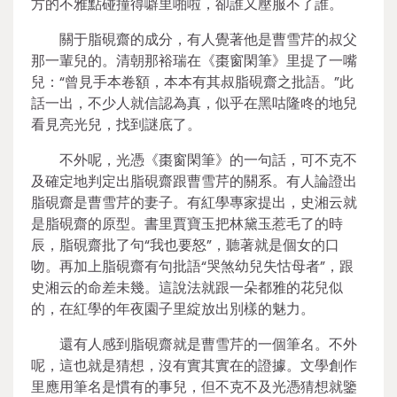
方的不雅點碰撞得噼里啪啦，卻誰又壓服不了誰。
關于脂硯齋的成分，有人覺著他是曹雪芹的叔父
那一輩兒的。清朝那裕瑞在《棗窗閑筆》里提了一嘴
兒：“曾見手本卷額，本本有其叔脂硯齋之批語。”此
話一出，不少人就信認為真，似乎在黑咕隆咚的地兒
看見亮光兒，找到謎底了。
不外呢，光憑《棗窗閑筆》的一句話，可不克不
及確定地判定出脂硯齋跟曹雪芹的關系。有人論證出
脂硯齋是曹雪芹的妻子。有紅學專家提出，史湘云就
是脂硯齋的原型。書里賈寶玉把林黛玉惹毛了的時
辰，脂硯齋批了句“我也要怒”，聽著就是個女的口
吻。再加上脂硯齋有句批語“哭煞幼兒失怙母者”，跟
史湘云的命差未幾。這說法就跟一朵都雅的花兒似
的，在紅學的年夜園子里綻放出別樣的魅力。
還有人感到脂硯齋就是曹雪芹的一個筆名。不外
呢，這也就是猜想，沒有實其實在的證據。文學創作
里應用筆名是慣有的事兒，但不克不及光憑猜想就鑒