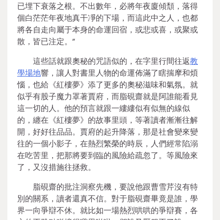
已埋下衰落之根。不出數年，必將年夜廈傾頹，落得
個白茫茫年夜地真干凈的下場，而這此中之人，也都
將各自走向屬于本身的命運回宿，或悲或喜，或聚或
散，皆已注定。”
這些話就跟奧秘的咒語似的，在字里行間往返
教
學場地
響，讓人對書里人物的命運佈滿了瞎揣摩和煩
惱，也給《紅樓夢》添了更多的奧秘滋味和氣氛。就
似乎有股子魔力罩著賈府，而脂硯齋就是阿誰能看見
這一切的人。他的預言就跟一縷縷似有似無的線似
的，纏在《紅樓夢》的故事里頭，等著讀者漸漸往解
開，好好往品品。賈府的起升降落，那是社會變來變
往的一個小影子，在熱烈繁榮的時辰，人們經常陷溺
在吃苦里，把那將要到臨的風險給疏忽了。等風險來
了，又沒措施往拯救。
脂硯齋的批注洞察先機，要說他跟曹雪芹沒有特
別的關系，讀者還真不信。對于脂硯齋畢竟是誰，學
界一向爭辯不休。就比如一場熱烈哄哄的爭辯賽，各