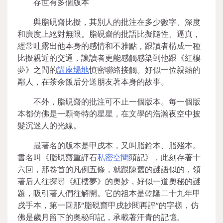
存世有多個版本
與脂硯齋比擬，其別人的批注在多少數字、深度
和廣度上絕對無限。脂硯齋的批語比擬隨性、逼真，
經常吐露出他本身的感情和不雅點，跟讀者構成一種
比擬親近的交通，讓讀者更能感觸感染到他跟《紅樓
夢》之間的
講座場地
慎密聯絡接觸。好似一位親熱的
鄰人，在茶余飯后分送朋友著本身的故事。
不外，脂硯齋的批注可不止一個版本。每一個版
本都仿佛是一顆奇特的星星，在文學的浩瀚夜空中披
髮沉迷人的光線。
最著名的版本是甲戌本，又叫脂銓本、脂殘本。
書名叫《脂硯齋重評石
私密空間
頭記》，此刻存著十
六回，那卷首的凡例五條，就跟陳舊的謎語似的，領
著后人往探尋《紅樓夢》的奧妙，好似一道奧秘的謎
題，吸引著人們往解開。它的祖本是乾隆二十九年甲
戌手本，第一回那“脂硯齋甲戌抄閱再評”的字樣，仿
佛是歲月留下的奧秘印記，承載著汗青的記憶。