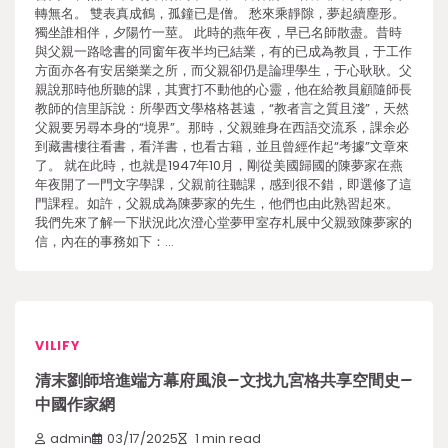
轉無名。 雙表真成鶴，孤鐘已是僧。 愁來乘靜隙，夢起續塵形。
獨坐誰相伴，夕陽竹一莖。 此時的燕年夜，早已名師散盡。昔時
與父親一路唸書的同窗年夜半均已結業，有的已成為教員，于工作
方面亦各有安居樂業之所，而父親卻仍是論理學生，于心耿耿。父
親說那時他所聽的課，其實打不動他的心靈，他在給教員顧隨師長
教師的信里訴說：所學西文學格格甚遠，“教者言之質且淺”，天然
父親要另尋本身的“境界”。那時，父親雖身在西語交流系，課余必
到藏書樓往看書，看洋書，也看古籍，並且曾經作起“考據”文章來
了。 就在此時，也就是1947年10月，剛從美國歸國的陳夢家在燕
年夜開了一門文字學課，父親前往聽課，感到很不錯，即選修了這
門課程。如許，父親成為陳夢家的先生，他們也由此熟習起來。
我們先來了解一下狀況此次澄心堂夢甲室存札展中父親致陳夢家的
信，內在的事務如下：…
VILIFY
清末劉師培進端方幕府風浪–文找九宮格共享空間史–
中國作家網
admin
03/17/2025
1 min read