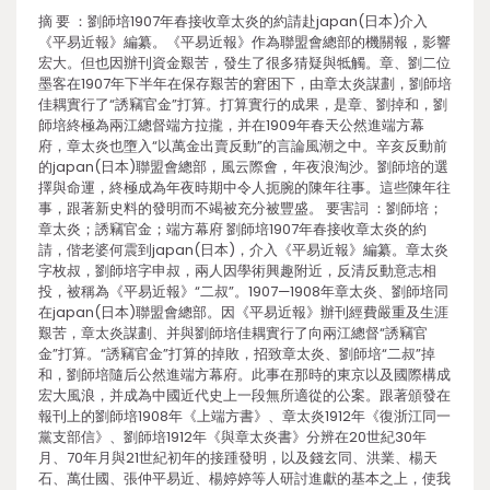
摘 要 ：劉師培1907年春接收章太炎的約請赴japan(日本)介入
《平易近報》編纂。《平易近報》作為聯盟會總部的機關報，影響
宏大。但也因辦刊資金艱苦，發生了很多猜疑與牴觸。章、劉二位
墨客在1907年下半年在保存艱苦的窘困下，由章太炎謀劃，劉師培
佳耦實行了“誘竊官金”打算。打算實行的成果，是章、劉掉和，劉
師培終極為兩江總督端方拉攏，并在1909年春天公然進端方幕
府，章太炎也墮入“以萬金出賣反動”的言論風潮之中。辛亥反動前
的japan(日本)聯盟會總部，風云際會，年夜浪淘沙。劉師培的選
擇與命運，終極成為年夜時期中令人扼腕的陳年往事。這些陳年往
事，跟著新史料的發明而不竭被充分被豐盛。 要害詞 ：劉師培；
章太炎；誘竊官金；端方幕府 劉師培1907年春接收章太炎的約
請，偕老婆何震到japan(日本)，介入《平易近報》編纂。章太炎
字枚叔，劉師培字申叔，兩人因學術興趣附近，反清反動意志相
投，被稱為《平易近報》“二叔”。1907—1908年章太炎、劉師培同
在japan(日本)聯盟會總部。因《平易近報》辦刊經費嚴重及生涯
艱苦，章太炎謀劃、并與劉師培佳耦實行了向兩江總督“誘竊官
金”打算。“誘竊官金”打算的掉敗，招致章太炎、劉師培“二叔”掉
和，劉師培隨后公然進端方幕府。此事在那時的東京以及國際構成
宏大風浪，并成為中國近代史上一段無所適從的公案。跟著頒發在
報刊上的劉師培1908年《上端方書》、章太炎1912年《復浙江同一
黨支部信》、劉師培1912年《與章太炎書》分辨在20世紀30年
月、70年月與21世紀初年的接踵發明，以及錢玄同、洪業、楊天
石、萬仕國、張仲平易近、楊婷婷等人研討進獻的基本之上，使我