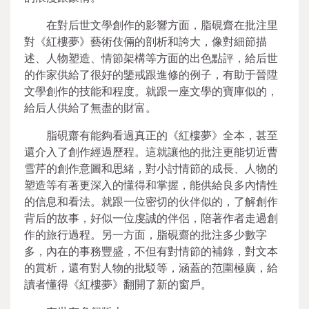
在對后世文學創作的影響方面，脂硯齋在批注里
對《紅樓夢》藝術伎倆的剖析和誇大，像對細節描
述、人物塑造、情節架構等方面的出色點評，給后世
的作家供給了很好的鑒戒跟進修的例子，有助于晉陞
文學創作的技能和程度。就跟一座文學的寶庫似的，
給后人供給了無盡的財富。
脂硯齋有能夠看過真正的《紅樓夢》全本，甚至
還介入了創作經過歷程。這就讓他的批注更能切近曹
雪芹的創作意圖和思緒，對小討情節的成長、人物的
塑造等有著更深入的懂得和掌握，能供給良多內情性
的信息和看法。就跟一位密切的伙伴似的，了解創作
背后的故事，好似一位虔誠的伴侶，陪著作者走過創
作的旅行過程。另一方面，脂硯齋的批注多少數字
多，內在的事務豐盛，不但有對情節的補錄，對文本
的賞析，還有對人物的批駁等，涵蓋的范圍極廣，給
讀者懂得《紅樓夢》翻開了新的窗戶。