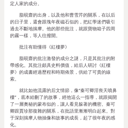
定人家的成分。
脂硯齋的出身，以及他和曹雪芹的關系，在以后
的日子里，還會跟塊年夜磁石似的，把紅學迷們吸引
過去不斷地揣摩。他的那些批注，就跟寶物箱子四周
的霧一樣，等人往撥開。
批注有助懂得《紅樓夢》
脂硯齋的批注激發的成分之謎，只是其批注的附
帶感化。其批注頗具史料價值，給后人研討《紅樓
夢》的成書經過歷程和時期佈景，供給了可貴的線
索。
就比如他流露的后文情節，像“秦可卿淫喪天噴鼻
樓”，底本給刪了的故事，經他這么一指導，就跟揭開
了一層奧秘的蒙布似的，讓人看見躲著的機密。秦可
卿跟賈珍那復雜的關系，在批語里漸漸明白起來。對
于深刻揣摩人物抽像和故事的成長，起了很年夜的感
化。