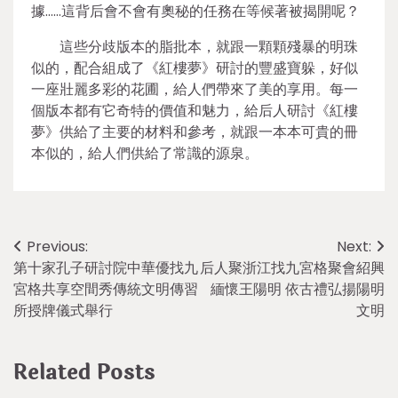
據……這背后會不會有奧秘的任務在等候著被揭開呢？
這些分歧版本的脂批本，就跟一顆顆殘暴的明珠
似的，配合組成了《紅樓夢》研討的豐盛寶躲，好似
一座壯麗多彩的花圃，給人們帶來了美的享用。每一
個版本都有它奇特的價值和魅力，給后人研討《紅樓
夢》供給了主要的材料和參考，就跟一本本可貴的冊
本似的，給人們供給了常識的源泉。
Post
Previous:
Next:
第十家孔子研討院中華優找九
后人聚浙江找九宮格聚會紹興
navigation
宮格共享空間秀傳統文明傳習
緬懷王陽明 依古禮弘揚陽明
所授牌儀式舉行
文明
Related Posts