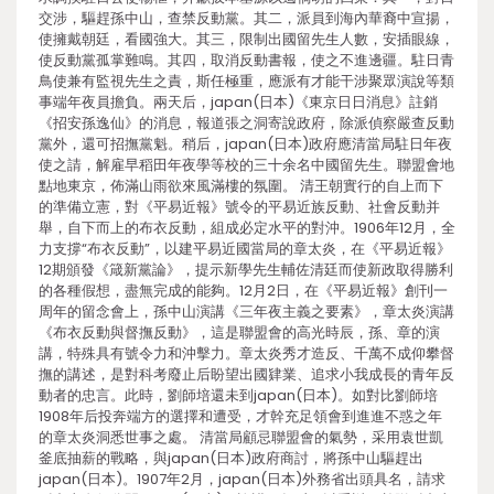
交涉，驅趕孫中山，查禁反動黨。其二，派員到海內華裔中宣揚，
使擁戴朝廷，看國強大。其三，限制出國留先生人數，安插眼線，
使反動黨孤掌難鳴。其四，取消反動書報，使之不進邊疆。駐日青
鳥使兼有監視先生之責，斯任極重，應派有才能干涉聚眾演說等類
事端年夜員擔負。兩天后，japan(日本)《東京日日消息》註銷
《招安孫逸仙》的消息，報道張之洞寄說政府，除派偵察嚴查反動
黨外，還可招撫黨魁。稍后，japan(日本)政府應清當局駐日年夜
使之請，解雇早稻田年夜學等校的三十余名中國留先生。聯盟會地
點地東京，佈滿山雨欲來風滿樓的氛圍。 清王朝實行的自上而下
的準備立憲，對《平易近報》號令的平易近族反動、社會反動并
舉，自下而上的布衣反動，組成必定水平的對沖。1906年12月，全
力支撐“布衣反動”，以建平易近國當局的章太炎，在《平易近報》
12期頒發《箴新黨論》，提示新學先生輔佐清廷而使新政取得勝利
的各種假想，盡無完成的能夠。12月2日，在《平易近報》創刊一
周年的留念會上，孫中山演講《三年夜主義之要素》，章太炎演講
《布衣反動與督撫反動》，這是聯盟會的高光時辰，孫、章的演
講，特殊具有號令力和沖擊力。章太炎秀才造反、千萬不成仰攀督
撫的講述，是對科考廢止后盼望出國肄業、追求小我成長的青年反
動者的忠言。此時，劉師培還未到japan(日本)。如對比劉師培
1908年后投奔端方的選擇和遭受，才幹充足領會到進進不惑之年
的章太炎洞悉世事之處。 清當局顧忌聯盟會的氣勢，采用袁世凱
釜底抽薪的戰略，與japan(日本)政府商討，將孫中山驅趕出
japan(日本)。1907年2月，japan(日本)外務省出頭具名，請求