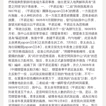
們有能夠對劉師培進端方幕府事務，做出更深入地輿解和具有“清
楚之同情”的汗青敘事。 一、《平易近報》“二叔”與倒孫風潮 自
1907年起，《平易近報》團隊在japan(日本)的際遇，一方面是所
向無敵，令人神旺的存在，另一方面又遭受經費嚴重，思惟多岐的
挑釁。《平易近報》1905年11月開辦伊始，發刊詞由孫中山手撰，
旗號光鮮地提出以平易近族、平易近權、平易近生為思惟綱
要，“舉政治反動、社會反動畢其功于一役”為辦刊主旨。1906年5
月初，孫中山在新宿掌管修正《聯盟會章程》，聯盟會主旨持續表
達為“驅趕韃虜，恢復中華，創建平易近國，均勻地權”。此皆為章
太炎將來japan(日本)之前所產生的工作。7月15日，章太炎自上
海出獄離開japan(日本)，在東京留先生年夜會上頒發演講，提
出“用宗教倡議信念，促進公民的品德”，“用國學衝動種性，促進
愛國的熱腸”。其“武功”的思惟退路，私密空間與孫中山“武攻”的思
惟退路出力點有別。隨后，章太炎正式參加聯盟會并擔負《平易近
報》編緝，組織了與《新平易近叢報》的論爭，并介入1906年末
《中國聯盟會反動方略》制訂。 聯盟會畢平易近族反動、平易近
主反動于一役，以武裝反動顛覆清王朝的“勁改造”計劃，不可一
世。在重重外部危機和外來壓力下，清當局的“自改造”計劃，也不
掉機會地款款出臺。二者組成一種一觸即發式的對峙與嚴重。
1906年12月2日，孫中山、章太炎等閉會留念《平易近報》周年，
到者竟達五千余人，是昔時留日先生人數的四分之一強。是以，防
范聯盟會作亂，查拿反動黨，破獲各地反清武裝起義，成為沿海沿
江各省年夜員最緊要的義務。1907年2月8日，袁世凱向清當局懇
求調換駐日公使楊樞，并獻拔本塞源以遏禍萌的四策：其一，對日