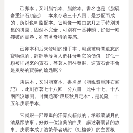
己卯本，又叫脂怡本、脂館本。書名也是《脂硯
齋重評石頭記》，本來存著三十八回，是抄配而成
的，所以也叫脂配本。它就像一幅由歲月之手特別拼
集的拼圖，固然不完全，可別有一番神韻，好似一幅
殘破的畫卷，卻有著奇特的美感。
己卯本和后來發明的殘手本，就跟被時間遺忘的
寶物似的，靜靜地等著人們往發明它的價值，好似一
顆被埋起來的寶石，等著人們往發掘。這寶石會不會
是奧秘的寶躲的鑰匙呢？
庚辰本，又叫脂京本。書名是《脂硯齋重評石頭
記》，此刻存著七十八回，分八冊，此中十七、十八
兩回沒離開。封面題著“庚辰秋月定本”，是乾隆二十
五年庚辰手本。
它就跟一部厚重的汗青典籍似的，承載著歲月的
滄桑跟故事，好似一位滄桑的白叟，講述著曩昔的故
事。庚辰本成了浩繁學者研討《紅樓夢》的主要根