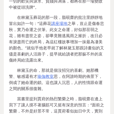
一切的歡笑與淚水、貧賤與凋落，都將在那一場變故
中被從頭洗牌”。
在林黛玉葬花的那一段，脂硯齋的批注里靜靜地
冒出如許一句：“這葬花
講座場地
之舉，豈止是傷春悲
秋，實乃命運之伏筆。此女之命運，好似那荏弱之
花，雖有盡世之姿，卻畢竟難逃風雨之摧折，改日必
有淚盡而亡的終局，為這紅樓故事增加一抹最為凄美
的顏色。”就似乎他老早就了解林黛玉那跟詩畫似的又
儘是喜劇的人活路子，提早就給讀者把那躲不外的哀
傷終局給流露出來。
林黛玉的命，那就是個沒招兒的喜劇。她那機
警、敏感還有才
瑜伽教室
思，在阿誰時期的佈景下，
倒成了她命運的鎖。這也讓人沉思，人的性情跟命運
之間的關系很復雜。
當書里提到賈府的熱烈繁榮之時，脂硯齋在邊上
寫下了讓人摸不著腦筋可又挺有深意的預言：“面前之
繁榮，不外是好景不常，這賈府看似如日中天，實則