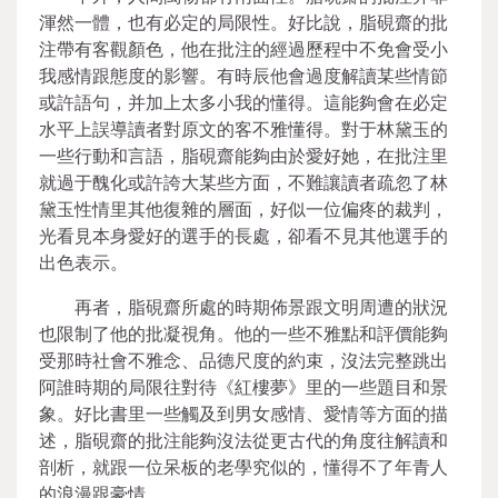
渾然一體，也有必定的局限性。好比說，脂硯齋的批
注帶有客觀顏色，他在批注的經過歷程中不免會受小
我感情跟態度的影響。有時辰他會過度解讀某些情節
或許語句，并加上太多小我的懂得。這能夠會在必定
水平上誤導讀者對原文的客不雅懂得。對于林黛玉的
一些行動和言語，脂硯齋能夠由於愛好她，在批注里
就過于醜化或許誇大某些方面，不難讓讀者疏忽了林
黛玉性情里其他復雜的層面，好似一位偏疼的裁判，
光看見本身愛好的選手的長處，卻看不見其他選手的
出色表示。
再者，脂硯齋所處的時期佈景跟文明周遭的狀況
也限制了他的批凝視角。他的一些不雅點和評價能夠
受那時社會不雅念、品德尺度的約束，沒法完整跳出
阿誰時期的局限往對待《紅樓夢》里的一些題目和景
象。好比書里一些觸及到男女感情、愛情等方面的描
述，脂硯齋的批注能夠沒法從更古代的角度往解讀和
剖析，就跟一位呆板的老學究似的，懂得不了年青人
的浪漫跟豪情。