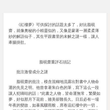
《紅樓夢》可供探討的話題太多了，好比脂硯
齋，就像奧秘的小精靈似的，又像是蒙著一層柔柔薄
紗的解語仙子，其生平跟書里的未解之謎一樣，讓人
牽腸掛肚。
脂硯齋重評石頭記
批注激發成分之謎
脂硯齋的批注，模含混糊地流露出對書中人物命
運的先見之明。他曾拿著朱白色的筆，寫下這么一段
讓人犯嘀咕的話：“此書之人物，皆命運無常，繁榮如
夢，好似那月下花前，雖美卻難長久。日后必有一場
年夜的變故，如暴風驟雨般，席卷這紅樓中的一切，