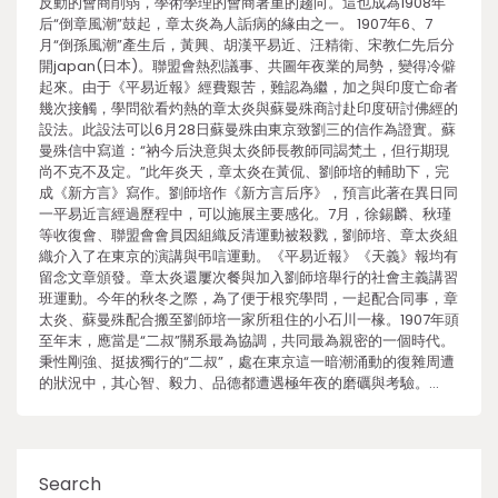
反動的會商削弱，學術學理的會商著重的趨向。這也成為1908年
后“倒章風潮”鼓起，章太炎為人詬病的緣由之一。 1907年6、7
月“倒孫風潮”產生后，黃興、胡漢平易近、汪精衛、宋教仁先后分
開japan(日本)。聯盟會熱烈議事、共圖年夜業的局勢，變得冷僻
起來。由于《平易近報》經費艱苦，難認為繼，加之與印度亡命者
幾次接觸，學問欲看灼熱的章太炎與蘇曼殊商討赴印度研討佛經的
設法。此設法可以6月28日蘇曼殊由東京致劉三的信作為證實。蘇
曼殊信中寫道：“衲今后決意與太炎師長教師同謁梵土，但行期現
尚不克不及定。”此年炎天，章太炎在黃侃、劉師培的輔助下，完
成《新方言》寫作。劉師培作《新方言后序》，預言此著在異日同
一平易近言經過歷程中，可以施展主要感化。7月，徐錫麟、秋瑾
等收復會、聯盟會會員因組織反清運動被殺戮，劉師培、章太炎組
織介入了在東京的演講與弔唁運動。《平易近報》《天義》報均有
留念文章頒發。章太炎還屢次餐與加入劉師培舉行的社會主義講習
班運動。今年的秋冬之際，為了便于根究學問，一起配合同事，章
太炎、蘇曼殊配合搬至劉師培一家所租住的小石川一椽。1907年頭
至年末，應當是“二叔”關系最為協調，共同最為親密的一個時代。
秉性剛強、挺拔獨行的“二叔”，處在東京這一暗潮涌動的復雜周遭
的狀況中，其心智、毅力、品德都遭遇極年夜的磨礪與考驗。…
Search