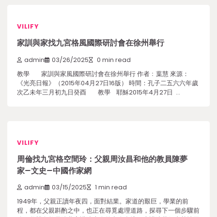
VILIFY
家訓與家找九宮格風國際研討會在徐州舉行
admin
03/26/2025
0 min read
教學 家訓與家風國際研討會在徐州舉行 作者﹕葉慧 來源：
《光亮日報》（2015年04月27日16版） 時間：孔子二五六六年歲
次乙未年三月初九日癸酉 教學 耶穌2015年4月27日 …
VILIFY
周倫找九宮格空間玲：父親周汝昌和他的教員陳夢
家–文史–中國作家網
admin
03/15/2025
1 min read
1949年，父親正讀年夜四，面對結業。家道的艱巨，學業的前
程，都在父親斟酌之中，也正在尋覓處理道路，探尋下一個步驟前