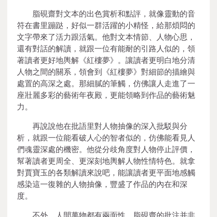
脂硯齋對文本的出色賞析和點評，就像靈動的音
符在書里蹦跶，好似一群活躍的小精怪，給那煩悶的
文字帶來了活力跟活氣。他對文本情節、人物心思，
還有對話的解讀，就跟一位有能耐的引路人似的，領
著讀者更好地輿解《紅樓夢》。讓讀者更明白地分清
人物之間的關系，領會到《紅樓夢》對細節的描繪與
處置的高深之處。那細膩的筆觸，仿佛讓人走進了一
座壯麗多彩的藝術年夜殿，更能領略到作品的藝術魅
力。
再說說他在批語里對人物抽像的深入批駁與分
析，就跟一位能看破人心的智者似的，仿佛能看見人
們魂靈深處的機密。他從分歧角度對人物停止評價，
幫著讀者更周全、更深刻地輿解人物性情特色。就拿
對賈寶玉的各類解讀來說吧，能讓讀者更平面地感觸
感染這一復雜的人物抽像，豐盛了作品的內在和深
度。
不外，人間萬物都有兩面性。脂硯齋的批注并非