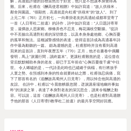
解，高適如許做的目標當然出于好意，他只是不想讓本身覺得為
難。后來，杜甫在《酬高使君相贈》中如許寫道：“故人供祿米，
鄰舍與園蔬。”很顯然，高適就是向杜甫“供祿米”的“故人”。 到了
上元二年（761）正月初七，一向牽掛老友的高適給成都草堂寄了
一首《人日寄杜二拾遺》的詩作，詩中如許寫道：“人日題詩寄草
堂，遠憐故人思家鄉。柳條弄色不忍見，梅花滿枝空斷腸。”從詩
中不丟臉出高適對杜甫的深切懷念，以及本身身處他鄉、心胸百憂
的孤單和無法。這種誠摯感情的表達，使得這首詩成為高適暮年詩
作中最為動聽的一篇。 頗為遺憾的是，杜甫那時并沒有看到高適
寫來的這首詩，直到年夜歷五年（770）正月，他才在書卷中偶爾
發明，馬上“淚灑行間，讀終篇末”。更讓杜甫難熬的是，這位曾在
背后默默輔助本身的老友，卻已于五年前在“心胸百憂復千慮”中往
世。 令人唏噓的是，一代詩圣此時也已繾綣于病榻，有行將放手
人寰之勢。在預感到本身的性命就要終結之際，杜甫強忍病痛，寫
下了那首有名的《追酬故高蜀州人日見寄》，用以悼念他與高適的
友誼。 在詩中，杜甫以“今晨散帙眼忽開，迸淚講座場地幽吟事如
昨”的涕淚之筆，表達了本身對老友的深沉思念，讀來令報酬之動
容。可以說，這首《追酬故高蜀州人日見寄》，也是杜甫對高適贈
予他的那首《人日寄1對1教學杜二拾遺》的最共享空間好回應。