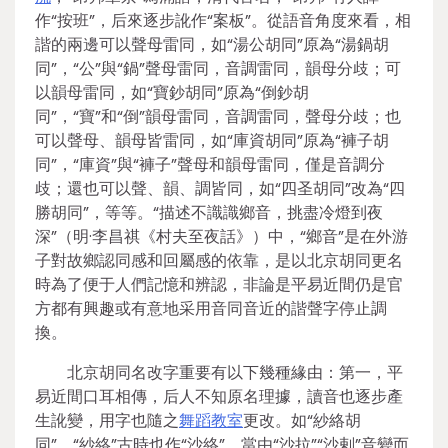
作“按班”，后來逐步訛作“案板”。從語音角度來看，相
諧的兩邊可以聲母雷同，如“湯公胡同”原為“湯鍋胡
同”，“公”與“鍋”聲母雷同，音調雷同，韻母分歧；可
以韻母雷同，如“寶鈔胡同”原為“倒鈔胡
同”，“寶”和“倒”韻母雷同，音調雷同，聲母分歧；也
可以聲母、韻母皆雷同，如“庫資胡同”原為“褲子胡
同”，“庫資”與“褲子”聲母和韻母雷同，僅是音調分
歧；還也可以聲、韻、調皆同，如“四圣胡同”改為“四
勝胡同”，等等。“描述不識識鄉音，挑盡冷燈到夜
深”（明·李昌祺《村夫至夜話》）中，“鄉音”是在外游
子對故鄉認同感和回屬感的依靠，是以北京胡同更名
時為了便于人們記憶和辨認，非論是平易近間仍是官
方都有興趣或有意地采用音同音近的諧聲字停止調
換。
北京胡同名改字重要有以下幾種緣由：第一，平
易近間口耳相傳，后人不知原名理據，讀音也逐步產
生訛變，用字也隨之
舞蹈教室
更改。如“紗絡胡
同”，“紗絡”古時也作“沙絡”，當由“沙拉”“沙剌”音變而