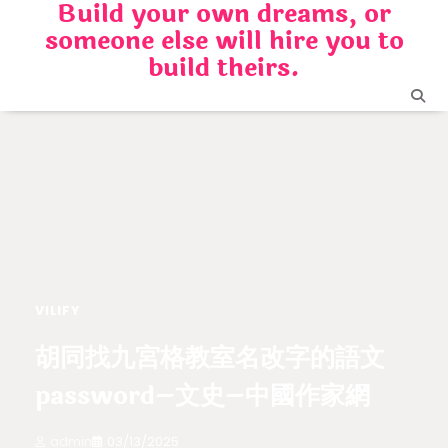
Build your own dreams, or
Skip
someone else will hire you to
to
content
build theirs.
VILIFY
胡同找九宮格教室名改字的語文
password–文史–中國作家網
admin
03/13/2025