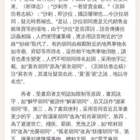
來。《析律志》：“沙剌市，一巷皆賣金銀。”《京師
坊巷志稿》：“沙剌，即沙拉，國語珊瑚也……今沙拉胡
同，疑元時舊稱也。”是以，沙拉胡同應是元代銷售金
銀珠寶等的場地，由于“沙拉”是音譯詞，語音傳播但
語義相隔，人們便理據重構，逐步用語音附近的“沙
絡”“紗絡”取代了。有的胡同由相鄰附近的地輿事物名
如寺廟、府邸等而得名，這些相干地輿事物消散，讀
音也產生變更，人們不明胡同得名起因，采用他字記
載。如“蓑衣胡同”原為“裟衣胡同”，《京師坊巷志稿》
注“裟衣寺，其遺址疑當在此，‘蓑’蓋‘裟’之訛，地以寺
名也”。
再者，受書寫者文明認知限制等原因，書寫訛
字，如“解甲胡同”被諧作“解家胡同”，后又誤作“謝家
胡同”等。第三，為了書寫便利，采用音同音近且筆畫
更少的字，如“前瀟家胡同”改為“前肖家胡同”。第四，
為了避逝世亡、殘疾、窮困、兇煞之諱，如“棺材胡
同”改為“光榮胡同”，“孤老胡同”改為“鼓樓胡同”等。第
五，摒棄封建陳腐事物、糟粕文明，如“黑芝麻胡