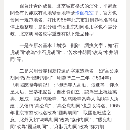
跟著汗青的成長、北京城市格式的演化，平易近
間會有興趣或有意地變更地稱號
瑜伽教室
呼，官方也
會同一規范地名。好比1965年北京市對街巷地名等就
停止過整理，是以分歧時段北京胡同名用字也不盡分
歧。北京胡同名改字重要有以下幾品種型：
一是在原名基本上增添、刪除、調換文字，如“石
虎胡同”改為“小石虎胡同”，“苦水井胡同”改為“水井胡
同”等。
二是采用音義相差較遠的字重造新名，如“高公庵
胡同”改為“國興胡同”。明萬歷二十二年（1594年）
《明賜慈隆寺碑記》：“御馬寺人高勛、張進等，仰承
皇太后、皇恭祀懿旨，自出資創立，認為皇上祝延萬
壽。建成，賜額慈隆寺。”因慈隆寺為寺人高勛等人所
建，又俗稱“高公庵”，“高公庵胡同”也是以得名。1965
年北京市整改地名改為“國興胡同”，取國度旺盛之
意。此外又如“噶噶胡同”改為“協作胡同”，“碾兒胡
同”改為“國盛胡同”，“麻狀元胡同”改為“群力胡