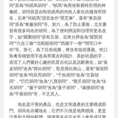
同”原為“何紙馬胡同”，“紙馬”為舊俗祭奠時所用的神
像紙，胡同當是由制造紙馬的何姓人家在此棲身而得
名，后來“何紙馬”諧音改作“黑芝麻”，還有“東昌胡
同”原為“東廠胡同”等。第六，為了防止重復，北京曩
昔有很多同名的胡同，為了便利辨認和治理而更名改
字，如“羅圈胡同”原有五個，后來分辨改為“羅賢胡
同”“六合三條”“北曉順胡同”“西園子一巷”“鬧市口中
街”等。第七，為了往俗就雅，將含有低俗褒義、牲口
鳥禽等稱號用字改為寄寓吉利期許、美妙祈愿的字，
表現了人們審好心趣的民眾吉化以及語辭雅化，如“臭
皮胡同”改為“壽比胡同”，取意壽比南山，還有“屎殼郎
胡同”改為“時辰亮胡同”，“干魚胡同”改為“甘霖胡
同”，“巴巴胡同”改為“八寶胡同”，“雞爪胡同”改為“佳
兆胡同”，“簾子胡同”改為“蓮子胡同”，“扁擔胡同”改
為“平展胡同”等，不乏其人。
地名是汗青的產品，也是文明遺產的主要構成部
門。胡同名亦屬地名，它們不只僅是地輿標識，更是
汗青和文明的載體，隨便更名必定水平上會形成汗青