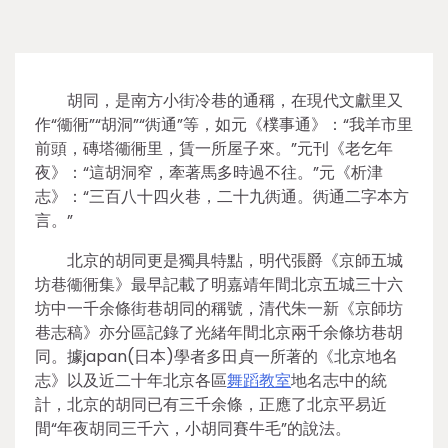
胡同，是南方小街冷巷的通稱，在現代文獻里又
作“衚衕”“胡洞”“衖通”等，如元《樸事通》：“我羊市里
前頭，磚塔衚衕里，賃一所屋子來。”元刊《老乞年
夜》：“這胡洞窄，牽著馬多時過不往。”元《析津
志》：“三百八十四火巷，二十九衖通。衖通二字本方
言。”
北京的胡同更是獨具特點，明代張爵《京師五城
坊巷衚衕集》最早記載了明嘉靖年間北京五城三十六
坊中一千余條街巷胡同的稱號，清代朱一新《京師坊
巷志稿》亦分區記錄了光緒年間北京兩千余條坊巷胡
同。據japan(日本)學者多田貞一所著的《北京地名
志》以及近二十年北京各區
舞蹈教室
地名志中的統
計，北京的胡同已有三千余條，正應了北京平易近
間“年夜胡同三千六，小胡同賽牛毛”的說法。