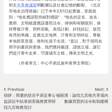
和文
共享會議室
明斷層以及社會記憶的斷裂。《北京
市地名治理措施》已于本年2月1日起實施，里面規
則：“地名應該堅持絕對穩固”，“地名的定名、改名、
應用、文明維護應該遵照法令、律例和有關規則，保
持尊敬汗青、照料習氣、表現計劃、好找好記、規范
有序的準繩，反應北京地輿、汗青和文明特征，尊敬
本地群眾意愿，便利生孩子生涯。”是以，對于胡同名
用字的書寫與更換，我們應持嚴謹、謹慎立場，讓它
們從汗青中走來，守護城市之根，傳承文明之光。
（作者單元：中心平易近族年夜學文學院）
Post
Previous:
Next:
胡靜：周遭的狀況平易近事公
楊顯濱：論找九宮格共享場內
navigation
益訴訟中結束損害義務實用研
數據買賣的法令軌制建構
找九宮格教室討