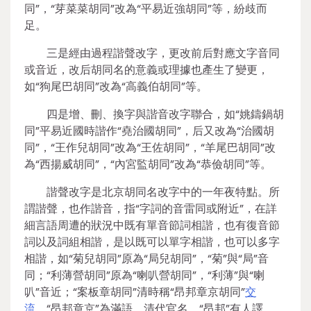
同”，“芽菜菜胡同”改為“平易近強胡同”等，紛歧而
足。
三是經由過程諧聲改字，更改前后對應文字音同
或音近，改后胡同名的意義或理據也產生了變更，
如“狗尾巴胡同”改為“高義伯胡同”等。
四是增、刪、換字與諧音改字聯合，如“姚鑄鍋胡
同”平易近國時諧作“堯治國胡同”，后又改為“治國胡
同”，“王作兒胡同”改為“王佐胡同”，“羊尾巴胡同”改
為“西揚威胡同”，“內宮監胡同”改為“恭儉胡同”等。
諧聲改字是北京胡同名改字中的一年夜特點。所
謂諧聲，也作諧音，指“字詞的音雷同或附近”，在詳
細言語周遭的狀況中既有單音節詞相諧，也有復音節
詞以及詞組相諧，是以既可以單字相諧，也可以多字
相諧，如“菊兒胡同”原為“局兒胡同”，“菊”與“局”音
同；“利薄營胡同”原為“喇叭營胡同”，“利薄”與“喇
叭”音近；“案板章胡同”清時稱“昂邦章京胡同”
交
流
，“昂邦章京”為滿語，清代官名，“昂邦”有人譯