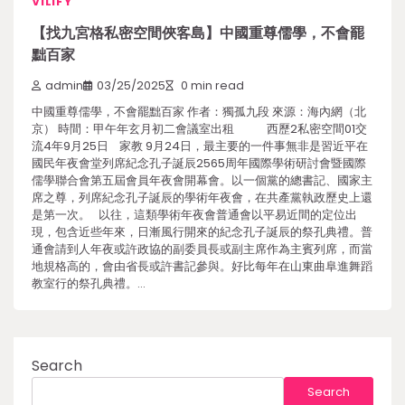
VILIFY
【找九宮格私密空間俠客島】中國重尊儒學，不會罷
黜百家
admin
03/25/2025
0 min read
中國重尊儒學，不會罷黜百家 作者：獨孤九段 來源：海內網（北
京） 時間：甲午年玄月初二會議室出租 西歷2私密空間01交
流4年9月25日 家教 9月24日，最主要的一件事無非是習近平在
國民年夜會堂列席紀念孔子誕辰2565周年國際學術研討會暨國際
儒學聯合會第五屆會員年夜會開幕會。以一個黨的總書記、國家主
席之尊，列席紀念孔子誕辰的學術年夜會，在共產黨執政歷史上還
是第一次。 以往，這類學術年夜會普通會以平易近間的定位出
現，包含近些年來，日漸風行開來的紀念孔子誕辰的祭孔典禮。普
通會請到人年夜或許政協的副委員長或副主席作為主賓列席，而當
地規格高的，會由省長或許書記參與。好比每年在山東曲阜進舞蹈
教室行的祭孔典禮。…
Search
Search