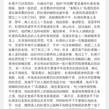
杜甫不只詩寫得好，分緣也不錯，他的“伴侶圈”更是遍布社會各個
階級。值得一提的是，在浩繁的伴侶傍邊，“邊塞詩人”高適則是杜
甫比擬倚重的伴侶，對杜甫的輔助也最年夜。 杜甫與高適相遇于
開元二十七年(739)。那時，高順應制舉不中，杜甫則舉進士未
第，那年，兩人在汶上一見如故，相談甚歡，遂成摯交。居梁宋時
代，杜甫與高適常常共享會議室往來，游山玩水，談詩論賦；在長
安時代，他們兩人也時有唱和，暢想將來。 不外令人感嘆的是，
杜甫與高適此后的人生卻年夜相徑庭，高適在宦途上一路順暢青雲
直上，生涯過得很是津潤。可是，杜甫的人生卻一言難盡頗顯坎
坷，兜里常常掏不出幾兩銀子。不外一向沒有轉變的，倒是二人安
如磐石的友情。 到了乾元二年（759）年末，棄官南下的杜甫攜一
家人達到成都。由於掉往任務再加上積儲未幾，無法之下，杜甫只
能在西郊蓋了一所草堂委曲過活。固然那時的生涯略顯心酸，但杜
甫倒也積極悲觀，并沒有由於面前的一點小艱苦而唉聲嘆氣自怨自
艾。 有一天外出，杜甫有意中重逢半年前來此到差的高適，兩位
老友不測相見，“驚喜萬分，無語凝噎”。杜甫的窮困潦倒高適一覽
無餘，但是，作為老友的他看到后居然無動于衷，沒有任何想要輔
助的意思，就連手下的人都好意地提示他：“借此機遇，為何不妥
面輔助你的老友？”高適聽后，嘆息著搖頭道：“杜少陵性格堅毅，
平生要強，假如當著世人的面臨他供給輔助，會讓他有種嗟來之食
之感。他必定會絕不客套地直接謝絕。” 兩天后，高適便派手下給
杜甫送往各類生涯用品共享空間，同時吩咐手下不要報出他的名
字。但是，聰慧過人的杜甫怎么能夠不知曉這些物質的來歷？他了