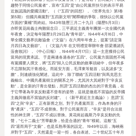
趨勢于同情公民黨者”，宣布“五四”是“由公民黨所扶引的表示平易
近族認識的愛國活動”。（《“五四”的回想》，《世界先生》第1卷
第5期） 但國共兩黨對“五四新文明”闡釋權的爭取，很快以公民黨
方面的“棄權”而終結。1943年陰歷三月二十九日（陽歷5月3日）
亦即黃花崗義士殉難留念日，三平易近主義青年團第一次全國代表
年夜會，決定每年陽歷3月29日為“青年節”。1944年4月16日，中
華全國文藝界抗敵協會（“文協”）在六周年年會上，提案“請定蒲
月四日為文藝節”。（《文協六年 在文明禮堂舉辦年會 邵梁潘諸氏
蒞會致詞》，《中心日報》，1944年4月17日）這一主意獲得公民
當局的現實承認。 于是兩邊各過各的“五四”。公民黨方面固然不竭
有黨國要人撰文，將“五四”歸入公民反動的敘事頭緒中，但年夜多
不忘限制其汗青感化。而延安方面，毛澤東等魁首，以及諸多“文
膽”，則連續強化闡述。這此中，除了聯絡“五四活動”與馬克思主
義輸出、中國共產黨樹立的關系之外，尤其誇大其絕對于“辛亥反
動”，是全新的汗青出發點，所謂“五四活動的杰出的汗青意義，在
于它帶著為辛亥反動還不曾有的姿勢，這就是徹底不當協的反帝國
主義與徹底不當協的反封建”。（《新平易近主主義論》）意謂“五
四”之與“辛亥”，正有新舊之別。對于共產黨而言，作為本身的汗
青“產床”，“五四”不成替換。對于公民黨而言，“辛亥”是符合法規
性的神主牌，“五四”不成以替換。黃花崗起義斯乃辛亥反動的先
聲，“七十二義士”芳華獻身，恰是合適的“青年”模範。這般“五
四”退而局于“文藝”，也是瓜熟蒂落的設定。 1949年以后，海峽兩
岸對于“五四”，天然還是一迎一拒，各自表述。二十世紀五十年月