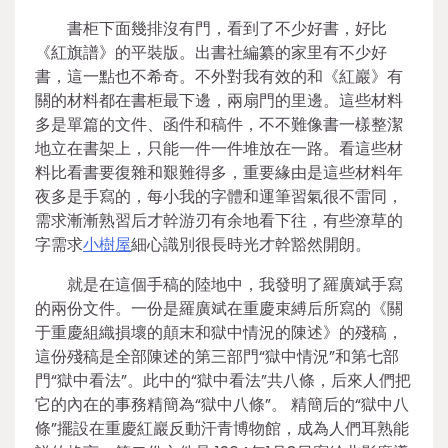
書柜下面幾排沒有門，看到了不少好書，好比
《紅旗譜》的平裝版。出書社編纂的家里有不少好
書，這一點也不希奇。不外對我有效的和《紅巖》有
關的材料都在書柜最下邊，兩扇門的里邊。這些材料
多是單篇的文件、函件和稿件，不不難像書一樣整潔
地立在書架上，只能一件一件堆放在一路。看這些材
料比看書要復雜和艱難得多，重要緣由是這些材料年
夜多是手寫的，每小我的字體和運筆習氣很不雷同，
需求漸漸熟習后才幹游刃有余地看下往，有些潦草的
字需求
小樹屋
細心識別很長時光才幹豁然開朗。
就是在這個手稿的陸地中，我發明了羅廣斌手寫
的兩份文件。一份是羅廣斌在重慶束縛后所寫的《關
于重慶組織損壞的顛末和獄中情況的陳述》的殘稿，
這份殘稿是全部陳述的第三部門“獄中情況”和第七部
門“獄中看法”。此中的“獄中看法”共八條，后來人們把
它的內在的事務精簡為“獄中八條”。 精簡后的“獄中八
條”擺設在重慶紅巖反動汗青博物館，成為人們耳熟能