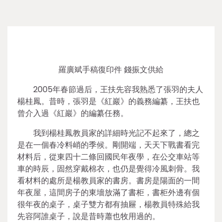
羅廣斌手稿復印件 錢振文供給
2005年春節過后，王扶先容我熟悉了張羽的夫人
楊桂鳳。昔時，張羽是《紅巖》的義務編纂，王扶也
曾介入過《紅巖》的編纂任務。
我到楊桂鳳教員家的詳細時光記不起來了，總之
是在一個春冷料峭的季候。剛開端，天天下戰書看完
材料后，從東四十二條回國民年夜學，在公交車站等
車的時辰，固然穿戴棉衣，也仍是覺得冷風刺骨。我
看材料的處所是楊教員家的書房。書房是陽面的一間
年夜屋，這間房子的東墻放滿了書柜，書柜外邊有個
很年夜的桌子，桌子雙方都有抽屜，楊教員特殊給我
先容阿誰桌子，說是昔時蕭也牧用過的。