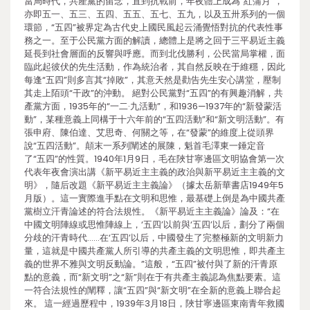
當局時代，共產黨的留念，直到抗戰前，年夜體上成為“紅蒲月”，
亦即五一、五三、五四、五五、五七、五九，以及五卅系列的一個
環節，“五四”被界定為古代史上國民風起云涌覺悟對抗的代表性事
務之一。至于公民黨方面的解讀，總體上是將之回于三平易近主義
延長到社會層面的反響與呼應。而到北伐勝利，公民當局掌權，面
臨此起彼伏的先生活動，作為統治者，其自然反映在于維穩，因此
每逢“五四”則多言其“掉敗”，其意天然是勸告先生安心講堂，壓制
其走上陌頭“干政”的沖動。 絕對公民黨對“五四”的有興趣消解，共
產黨方面，1935年的“一二·九活動”，和1936—1937年的“新發蒙活
動”，某種意義上同構于十六年前的“五四活動”和“新文明活動”。有
張申府、陳伯達、艾思奇、何關之等，在“發蒙”的維度上從頭界
說“五四活動”。顛末一系列闡述的展陳，魁首毛澤東一錘定音
了“五四”的性質。1940年1月9日，毛在陜甘寧邊區文明協會第一次
代表年夜會演出講《新平易近主主義的政治與新平易近主主義的文
明》，隨后改題《新平易近主主義論》（據太岳新華書店1949年5
月版）。這一實際進手點在文明和思惟，最基礎上倒是為中國共產
黨樹立汗青論述的符合法規性。《新平易近主主義論》論及：“在
中國文明陣線或思惟陣線上，‘五四’以前與‘五四’以后，劃分了兩個
分歧的汗青時代……在‘五四’以后，中國發生了完整極新的文明新力
量，這就是中國共產黨人所引導的共產主義的文明思惟，即共產主
義的世界不雅與文明反動論。”這般，“五四”被付與了新的汗青原
點的意義，而“新文明”之“新”則在于有共產主義認為焦點要素。這
一符合法規性的闡釋，讓“五四”與“新文明”在全新的意義上聯合起
來。 這一經過歷程中，1939年3月18日，陜甘寧邊區東南青年救國