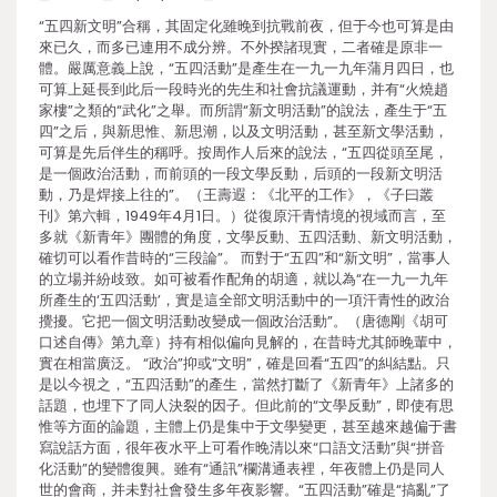
“五四新文明”合稱，其固定化雖晚到抗戰前夜，但于今也可算是由
來已久，而多已連用不成分辨。不外揆諸現實，二者確是原非一
體。嚴厲意義上說，“五四活動”是產生在一九一九年蒲月四日，也
可算上延長到此后一段時光的先生和社會抗議運動，并有“火燒趙
家樓”之類的“武化”之舉。而所謂“新文明活動”的說法，產生于“五
四”之后，與新思惟、新思潮，以及文明活動，甚至新文學活動，
可算是先后伴生的稱呼。按周作人后來的說法，“五四從頭至尾，
是一個政治活動，而前頭的一段文學反動，后頭的一段新文明活
動，乃是焊接上往的”。（王壽遐：《北平的工作》，《子曰叢
刊》第六輯，1949年4月1日。）從復原汗青情境的視域而言，至
多就《新青年》團體的角度，文學反動、五四活動、新文明活動，
確切可以看作昔時的“三段論”。 而對于“五四”和“新文明”，當事人
的立場并紛歧致。如可被看作配角的胡適，就以為“在一九一九年
所產生的‘五四活動’，實是這全部文明活動中的一項汗青性的政治
攪擾。它把一個文明活動改變成一個政治活動”。（唐德剛《胡可
口述自傳》第九章）持有相似偏向見解的，在昔時尤其師晚輩中，
實在相當廣泛。 “政治”抑或“文明”，確是回看“五四”的糾結點。只
是以今視之，“五四活動”的產生，當然打斷了《新青年》上諸多的
話題，也埋下了同人決裂的因子。但此前的“文學反動”，即使有思
惟等方面的論題，主體上仍是集中于文學變更，甚至越來越偏于書
寫說話方面，很年夜水平上可看作晚清以來“口語文活動”與“拼音
化活動”的變體復興。雖有“通訊”欄溝通表裡，年夜體上仍是同人
世的會商，并未對社會發生多年夜影響。“五四活動”確是“搞亂”了