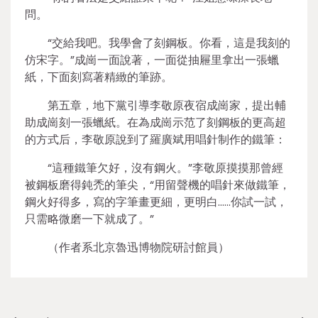
問。
“交給我吧。我學會了刻鋼板。你看，這是我刻的
仿宋字。”成崗一面說著，一面從抽屜里拿出一張蠟
紙，下面刻寫著精緻的筆跡。
第五章，地下黨引導李敬原夜宿成崗家，提出輔
助成崗刻一張蠟紙。在為成崗示范了刻鋼板的更高超
的方式后，李敬原說到了羅廣斌用唱針制作的鐵筆：
“這種鐵筆欠好，沒有鋼火。”李敬原摸摸那曾經
被鋼板磨得鈍禿的筆尖，“用留聲機的唱針來做鐵筆，
鋼火好得多，寫的字筆畫更細，更明白……你試一試，
只需略微磨一下就成了。”
（作者系北京魯迅博物院研討館員）