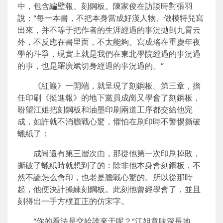
中，包含編壁報、刻鋼板。陳家俊在訪談時對張羽
說：“每一本書，不把本身當成好漢人物、做模特兒寫
出來，并不等于把作者的生涯經過的事況拋到九霄云
外，不反應在書里面，不太能夠。寫成瑤在重慶年夜
學的斗爭，現實上就是我們在東北學院經過的事況過
的事，也是羅廣斌切身經過的事況過的。”
《紅巖》一開端，就呈現了刻鋼板。第三章，擔
任印刷《挺進報》的地下黨員成崗又學會了刻鋼板，
盼望江姐把刻鋼板和油墨印刷兩道工序都交給他完
成，如許就不消膽戰心驚，懼怕在刷印時不警惕撕破
蠟紙了：
成崗還有第三層次由，那從他第一次印刷掉敗，
撕破了蠟紙時就想到了的：除非他本身會刻鋼板，不
然不論怎么會印，也老是膽戰心驚的。所以從那時
起，他便決計操練刻鋼板。此刻他曾經學會了，並且
刻得出一手方樸直正的仿宋字。
“你的看法是交給誰來干呢？”江姐意味深長地