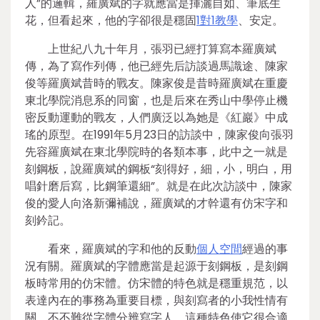
人”的邏輯，羅廣斌的字就應當是揮灑自如、筆底生
花，但看起來，他的字卻很是穩固
1對1教學
、安定。
上世紀八九十年月，張羽已經打算寫本羅廣斌
傳，為了寫作列傳，他已經先后訪談過馬識途、陳家
俊等羅廣斌昔時的戰友。陳家俊是昔時羅廣斌在重慶
東北學院消息系的同窗，也是后來在秀山中學停止機
密反動運動的戰友，人們廣泛以為她是《紅巖》中成
瑤的原型。在1991年5月23日的訪談中，陳家俊向張羽
先容羅廣斌在東北學院時的各類本事，此中之一就是
刻鋼板，說羅廣斌的鋼板“刻得好，細，小，明白，用
唱針磨后寫，比鋼筆還細”。就是在此次訪談中，陳家
俊的愛人向洛新彌補說，羅廣斌的才幹還有仿宋字和
刻鈐記。
看來，羅廣斌的字和他的反動
個人空間
經過的事
況有關。羅廣斌的字體應當是起源于刻鋼板，是刻鋼
板時常用的仿宋體。仿宋體的特色就是穩重規范，以
表達內在的事務為重要目標，與刻寫者的小我性情有
關，不不難從字體分辨寫字人，這種特色使它很合適