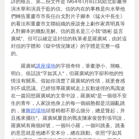
詳的格言。第二份文件是 1964年1月8日寫給北影廠導
演水華和演員于藍的信。信的內在的事務是向水華他
們轉告重慶市市長任白戈對片子腳本《猛火中長生》
的看法和重慶市文聯組織的座談會上劇作家席明真等
人對腳本的幾點見解。信的題名是三小我“德彬 益言
廣斌”。但可以確定這封信的執筆者是羅廣斌，由於這
封信的字體和《獄中情況陳述》的字體是完整一樣
的。
羅廣斌
講座場地
的字很奇特，筆畫渺小、簡略、
明白。俗話說“字如其人”，但羅廣斌的字卻和他的性
情沒有關系。假如你清楚了羅廣斌的性情，就更會感
到不成思議。已經領導羅廣斌走上反動途徑的馬識途
在一篇回想羅廣斌的文章中說，羅廣斌“是一個很不安
生的青年，人家說他身上的每一個細胞都是活蹦亂跳
的，連
舞蹈場地
頭發稍都不那么循分，總是聳起，并
且搖來擺往”。羅廣斌曩昔的戰友陳家俊曾對張羽說，
羅廣斌有兩個綽號，一個叫小羅，一個叫跳蚤。跳蚤
的意思就是他總不安本分，總在跳動。依照“字如其