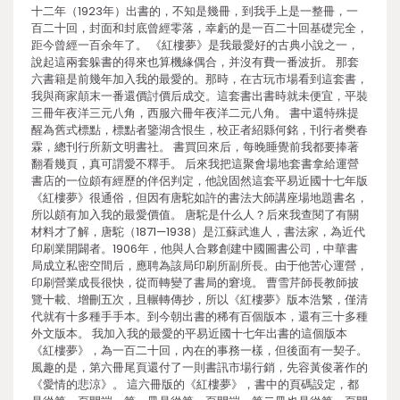
十二年（1923年）出書的，不知是幾冊，到我手上是一整冊，一
百二十回，封面和封底曾經零落，幸虧的是一百二十回基礎完全，
距今曾經一百余年了。 《紅樓夢》是我最愛好的古典小說之一，
說起這兩套躲書的得來也算機緣偶合，并沒有費一番波折。 那套
六書籍是前幾年加入我的最愛的。那時，在古玩市場看到這套書，
我與商家顛末一番還價討價后成交。這套書出書時就未便宜，平裝
三冊年夜洋三元八角，西服六冊年夜洋二元八角。 書中還特殊提
醒為舊式標點，標點者鑒湖含恨生，校正者紹縣何銘，刊行者樊春
霖，總刊行所新文明書社。 書買回來后，每晚睡覺前我都要捧著
翻看幾頁，真可謂愛不釋手。 后來我把這聚會場地套書拿給運營
書店的一位頗有經歷的伴侶判定，他說固然這套平易近國十七年版
《紅樓夢》很通俗，但因有唐駝如許的書法大師講座場地題書名，
所以頗有加入我的最愛價值。 唐駝是什么人？后來我查閱了有關
材料才了解，唐駝（1871—1938）是江蘇武進人，書法家，為近代
印刷業開闢者。1906年，他與人合夥創建中國圖書公司，中華書
局成立私密空間后，應聘為該局印刷所副所長。由于他苦心運營，
印刷營業成長很快，從而轉變了書局的窘境。 曹雪芹師長教師披
覽十載、增刪五次，且輾轉傳抄，所以《紅樓夢》版本浩繁，僅清
代就有十多種手手本。到今朝出書的稀有百個版本，還有三十多種
外文版本。 我加入我的最愛的平易近國十七年出書的這個版本
《紅樓夢》，為一百二十回，內在的事務一樣，但後面有一契子。
風趣的是，第六冊尾頁還付了一則書訊市場行銷，先容黃俊著作的
《愛情的悲涼》。 這六冊版的《紅樓夢》，書中的頁碼設定，都