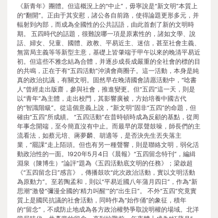
《新青年》團體。但這概況上的“中止”，毋寧說是“新文明”本質上
的“翻開”。正由于其安慰，諸公各自前路，使得論題更形多元，并
輻射到內部，而成為全國性的公共話語，由此首創了新的文明時
期。 五四時代的話題，很難說哪一項是原素性的，諸如文學、說
話、婦女、兒童、國體、政教、平易近主、迷信，甚至社會主義、
無當局主義等等新型主意，基礎上皆肇端于甲午以來的晚清平易近
初。但這些不雅念結為合體，并逐步成長成嚴重的全社會的標的目
的共鳴，正在于有“五四活動”沖潰會商圈子。這一活動，本身是純
真的政治抗議，有關文明。固然早在晚清國會請愿活動中，“唸書
人”曾經走出版齋，參與社會，推進變更。但“五四”這一天，則是
以“青年”為主體，走出校門，其影響廣被，方始培養中國古代
的“智識階級”。從這個意義上說，“新文明”固非“五四”的命題，但
確由“五四”所成績。 “五四活動”在昔時頓時成為反顧的基點，從周
年事念開端，至今簡直沒有中止。而最早的眾聲鼓噪，師長們的主
流看法，如蔡元培、蔣夢麟、胡適等，是否決先生丟失落主
業，“罷課”走上陌頭。但也有另一種聲響，則是聯絡文明，弱化活
動政治性的一面。1920年5月4日《晨報》“五四留念特刊”，編緝
淵泉（陳博生）“論評”題為《五四活動底文明的任務》；梁啟超
《“五四留念日”感言》，傳播鼓吹“此次政治活動，實以文明活動
為原動力”。至若陶孟和，則以“平易近國八年蒲月四日”，作為“新
思潮”激發“彌漫全國的‘精力叫醒’”的“出生日”。 不外“五四”究竟實
質上是國民抗議的社會活動，同時作為“始作俑”的象征，積年
的“留念”，不成防止地成為各方政治權勢爭取說明權的場域。北洋