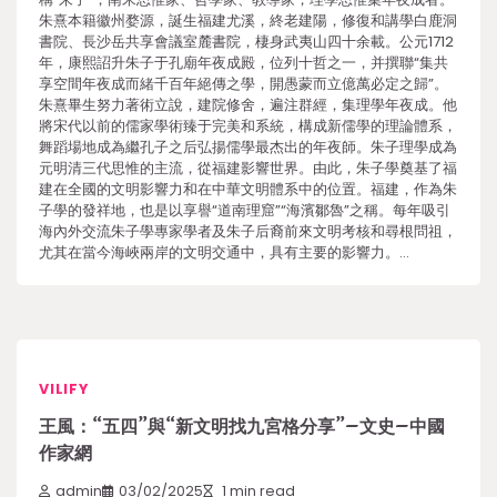
朱熹本籍徽州婺源，誕生福建尤溪，終老建陽，修復和講學白鹿洞
書院、長沙岳共享會議室麓書院，棲身武夷山四十余載。公元1712
年，康熙詔升朱子于孔廟年夜成殿，位列十哲之一，并撰聯“集共
享空間年夜成而緒千百年絕傳之學，開愚蒙而立億萬必定之歸”。
朱熹畢生努力著術立說，建院修舍，遍注群經，集理學年夜成。他
將宋代以前的儒家學術臻于完美和系統，構成新儒學的理論體系，
舞蹈場地成為繼孔子之后弘揚儒學最杰出的年夜師。朱子理學成為
元明清三代思惟的主流，從福建影響世界。由此，朱子學奠基了福
建在全國的文明影響力和在中華文明體系中的位置。福建，作為朱
子學的發祥地，也是以享譽“道南理窟”“海濱鄒魯”之稱。每年吸引
海內外交流朱子學專家學者及朱子后裔前來文明考核和尋根問祖，
尤其在當今海峽兩岸的文明交通中，具有主要的影響力。…
VILIFY
王風：“五四”與“新文明找九宮格分享”–文史–中國
作家網
admin
03/02/2025
1 min read