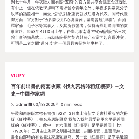
到七十年月，年夜陸方面有關“五四”的官方留共享會議室念基礎沒
有中止，但在依教學據時下需求號令青年之外，年夜多與常識分子
改革的話題相干，而受批評的對象重要就以胡適為代表。同時代臺
灣方面，官方對于“五四新文明”心境復雜，基礎曾經“掉聯”。而如
羅家倫、毛子水等當事人，及其所影響者，保持著與胡適同調的敘
事道路。1958年4月10日上午，在臺北市南港“中心研討院”第三次
院士會議揭幕式上，甫就職院長的胡適與蔣介石當面起言辭沖突，
可謂是二者之間“道分歧”的一個最具象征性的事務了。…
VILIFY
百年前出書的兩套收藏《找九宮格時租紅樓夢》–文
史–中國作家網
admin
03/18/2025
0 min read
平裝和西服版本標有書價 1928年3月由上海新文明書社重版的六冊
版《紅樓夢》，書名為唐駝題寫 我加入我的最愛到兩套平易近國
版的《紅樓夢》。此中一套六冊版《紅樓夢》是平易近國十七年
（1928年）三月由上海新文明書社重版，封面樸實，畫面簡練，
書名由那時的有名書法家唐駝題寫。另一套《紅樓夢》是平易近國