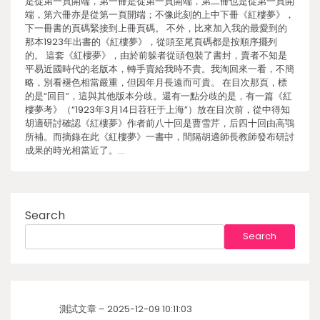
是從第一頁開端，第一冊是從第一頁開端，第二冊也是從第一頁開
端，第六冊亦是從第一頁開端；不像此刻的上中下冊《紅樓夢》，
下一冊書的頁碼緊接到上冊頁碼。 不外，比來加入我的最愛到的
那本1923年出書的《紅樓夢》，從頭至尾頁碼都是按順序擺列
的。 這套《紅樓夢》，由於前躲者從頭包裝了書封，賣者不知是
平易近國時代的老版本，轉手賣給我時不貴。我淘回來一看，不簡
略，別看褪色相當嚴重，但因年月長遠而可貴。 在目次那頁，標
的是“回目”，這與其他版本分歧。還有一點分歧的是，有一篇《紅
樓夢考》（“1923年3月14日苕狂于上海”）放在目次前，從中得知
胡適研討確認《紅樓夢》作者前八十回是曹雪芹，后四十回由高鶚
所補。而摘錄在此《紅樓夢》一書中，間隔胡適師長教師發布研討
成果的時光相當近了。…
Search
Search
測試文章 – 2025-12-09 10:11:03