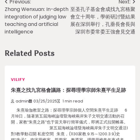
Post
Previous:
Next:
Zhang Wenxuan: In-depth
至圣孔子基金會成找九宮格聚
navigation
integration of judging law
會立十周年，學術研討暨結果
teaching and artificial
展在深圳舉行，孔垂長會長與
intelligence
深圳市委常委王強會見交通
Related Posts
VILIFY
朱熹之找九宮格會議路：探尋理學宗師朱熹平生足跡
admin
03/25/2025
1 min read
朱熹瑜伽教室之路：探尋理學宗師個人空間朱熹平生足跡 6
月18日，隨著第五屆海峽論壇曁海峽兩岸朱子文明交通活動的召
開，家教“朱熹之路”也于當天舉行簡單儀式，即將正式拉開帷幕。
第五屆海峽論壇曁海峽兩岸朱子文明交通活1
對1教學動召開 私密空間 朱熹，(1130家教.9.15～1200.3.9)史
稱“朱子”，南宋思惟家、哲學家、教導家，理學思惟集年夜成者。