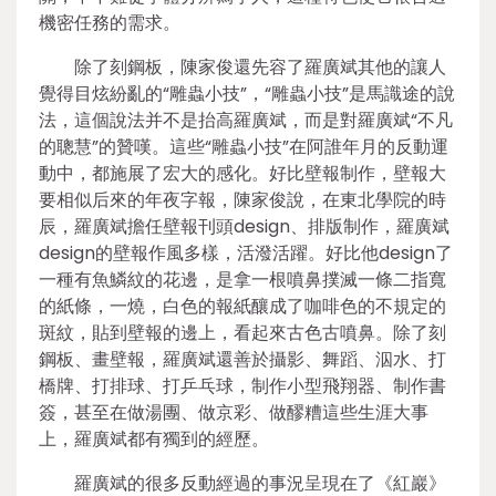
機密任務的需求。
除了刻鋼板，陳家俊還先容了羅廣斌其他的讓人
覺得目炫紛亂的“雕蟲小技”，“雕蟲小技”是馬識途的說
法，這個說法并不是抬高羅廣斌，而是對羅廣斌“不凡
的聰慧”的贊嘆。這些“雕蟲小技”在阿誰年月的反動運
動中，都施展了宏大的感化。好比壁報制作，壁報大
要相似后來的年夜字報，陳家俊說，在東北學院的時
辰，羅廣斌擔任壁報刊頭design、排版制作，羅廣斌
design的壁報作風多樣，活潑活躍。好比他design了
一種有魚鱗紋的花邊，是拿一根噴鼻撲滅一條二指寬
的紙條，一燒，白色的報紙釀成了咖啡色的不規定的
斑紋，貼到壁報的邊上，看起來古色古噴鼻。除了刻
鋼板、畫壁報，羅廣斌還善於攝影、舞蹈、泅水、打
橋牌、打排球、打乒乓球，制作小型飛翔器、制作書
簽，甚至在做湯團、做京彩、做醪糟這些生涯大事
上，羅廣斌都有獨到的經歷。
羅廣斌的很多反動經過的事況呈現在了《紅巖》