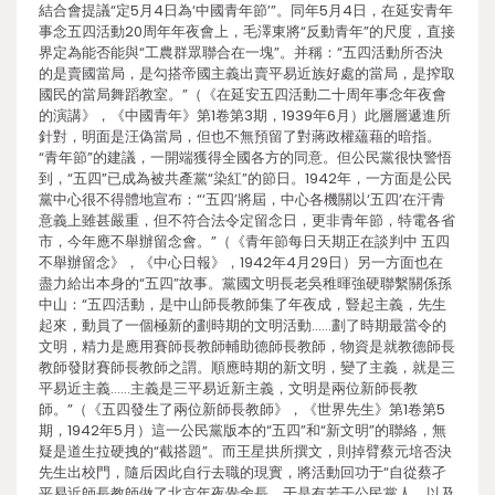
結合會提議“定5月4日為‘中國青年節’”。同年5月4日，在延安青年
事念五四活動20周年年夜會上，毛澤東將“反動青年”的尺度，直接
界定為能否能與“工農群眾聯合在一塊”。并稱：“五四活動所否決
的是賣國當局，是勾搭帝國主義出賣平易近族好處的當局，是搾取
國民的當局舞蹈教室。”（《在延安五四活動二十周年事念年夜會
的演講》，《中國青年》第1卷第3期，1939年6月）此層層遞進所
針對，明面是汪偽當局，但也不無預留了對蔣政權蘊藉的暗指。
“青年節”的建議，一開端獲得全國各方的同意。但公民黨很快警悟
到，“五四”已成為被共產黨“染紅”的節日。1942年，一方面是公民
黨中心很不得體地宣布：“‘五四’將屆，中心各機關以‘五四’在汗青
意義上雖甚嚴重，但不符合法令定留念日，更非青年節，特電各省
市，今年應不舉辦留念會。”（《青年節每日天期正在談判中 五四
不舉辦留念》，《中心日報》，1942年4月29日）另一方面也在
盡力給出本身的“五四”故事。黨國文明長老吳稚暉強硬聯繫關係孫
中山：“五四活動，是中山師長教師集了年夜成，豎起主義，先生
起來，動員了一個極新的劃時期的文明活動……劃了時期最當令的
文明，精力是應用賽師長教師輔助德師長教師，物資是就教德師長
教師發財賽師長教師之謂。順應時期的新文明，變了主義，就是三
平易近主義……主義是三平易近新主義，文明是兩位新師長教
師。”（《五四發生了兩位新師長教師》，《世界先生》第1卷第5
期，1942年5月）這一公民黨版本的“五四”和“新文明”的聯絡，無
疑是道生拉硬拽的“截搭題”。而王星拱所撰文，則掉臂蔡元培否決
先生出校門，隨后因此自行去職的現實，將活動回功于“自從蔡孑
平易近師長教師做了北京年夜黌舍長，于是有若干公民黨人，以及