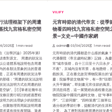
VILIFY
行法理框架下的周遭
元宵時節的清代帝京：從季
基找九宮格私密空間
物看四時找九宮格私密空間
景–文史–中國作家網
06/2025
1 min read
admin
03/04/2025
1 min read
在《法學評論》2025年第1
元宵時節的清代國都是什么樣的氣象
請查對原文。 周遭的狀況法
代潘榮陞《帝京歲時紀勝》記錄，為
以公道體系地說明包含周遭
宵“城市張燈，自十三日至十六日永夕
內的各類法景象的法的普通
不夜”，京城內沒有宵禁，各地懸燈，
是，正若有周遭的狀況法學
戲扮演。正在臺北故宮博物院展出的“
的那樣：“周遭的狀況法說明
慶：院躲季節文物展”中，有一對“琺瑯
狀況法說明方式在周遭的狀
火升平圖碗”，即刻畫元宵佳節的風景。
是空缺”。[①]筆者近幾年在
湃消息得悉，這一展覽經由過程臺北
況條目實行研討的經過歷程
物院院躲中國現代歲時文物，從“年事
說明力的法理缺少的狀態近
序”、“三節同樂”、“四時策應”三個單
，但聚散理而周延說明周遭
過分歧的季節行事，提醒清代的生涯
需求還有很年夜間隔。筆者
之景。 為了應對和順應周遭的狀況產