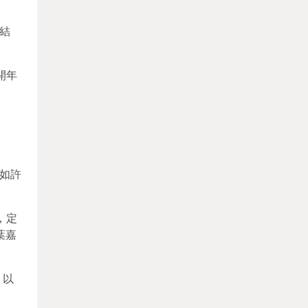
性結
開年
如許
，定
葉嘉
，以