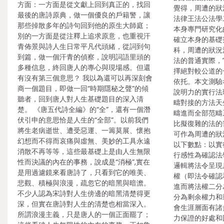
方面：一方面是從文獻上回到真正的，找回
覺得，周遭的狀
最後的唐詩原典，做一個優良的戶籍警，讓
法律王法公法學
那些掉散多年的詩句回到他的原生大師庭；
本身專門研究化
別的一方面是從注釋上追求原意，也重視汗
確立本身的基礎
青佈景與詩人生日常平凡代頭緒，從詞到句
科，周遭的狀況
到篇，做一個汗青的偵察，說明詞語里頭的
法的普通實際，
多種信息，終回唐人的專心與現場感。但還
擇絕對較公道的
有沒有第三個意思？ 我以為還可以再深刻會
依托。本文測驗
商一個題目，即做一回“時期隱秘之聲”的傾
說明力的實行法
聽者，回到唐人對人生基礎題目的深入清
疇對接的方法天
楚。 《唐五代詩全編》的“全”，還有一個潛
疇進而全部范疇
伏引申的意思恰是人生的“全部”。以前我們
比擬復雜的法的
將生老病逝世、遭受惡運、一籌莫展、懷抱
可作為周遭的狀
幻想而不得而哀痛與虛無、美妙的工具永遠
以下數點：以實
消散不再等等，這些最基礎上是由人生無限
行感性為確認法
性而決議的內在的事務，說成是“消極”,實在
邏輯將法令呈現
是用過濾鏡來看唐詩了，只看到它的唯美、
權（即法令確認
悲觀、積極與浪漫，疏忽它的暗黑與暗澹。
進而將法權二分
不少人認為宋詩對人生傍邊的暗黑清楚得更
分為剩余權力和
深，但實在唐詩對人生的清楚也相當深入。
會生涯層面有諸
所謂浪漫主義，只是唐人的一個正面罷了；
力保證的好處和