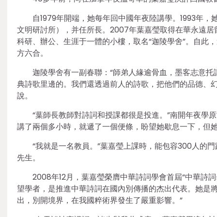
自1979年開端，她每年回中國年夜陸講學。1993
文明研討所），并任所長。2007年葉嘉瑩取得在華永遠居
科研、辦公、生涯于一體的小樓，取名“迦陵學舍”。自此
方六合。
迦陵學舍有一副春聯：“師弟人緣逾骨血，墨客志意托
典詩歌里邊的。我們還透過前人的詩歌，把他們的品德、幻
說。
“葉師長教師對詩詞和授課都很是投進。”南開年夜學
講了兩個多小時，就遞了一個便條，盼望她歇息一下，但
“我就是一名教員。”葉嘉瑩上課時，能包容300人
先生。
2008年12月，葉嘉瑩榮膺中華詩詞學會首屆“中華
望學者，是推進中華詩詞在國內別傳播的杰出代表。她是
出，別開境界，在我國粹術界發生了嚴重影響。”