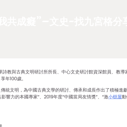
我共成癡”–文史-找九宮格分
授、中華詩教與古典文明研討所所長、中心文史研討館資深館員、教導
享年100歲。
良傳統文明，為中國古典文學的研討、傳承和成長作出了積極進
響力的本國專家”、2019年度“中國當局友情獎”、“激
小樹屋
動
書。