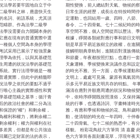
況法學若要牢固地自立于中
期性變換，前人總結對天氣、物候的
二級學科之林，應盡快天生
日常生涯的經歷，成長出在特按時間
的名詞、術語系統，尤其須
定運動，也回結用一歲、四時、八節
范疇群。作為法學二級學
春令、二十四骨氣、七十二候紀時的
法學沒需要自力開闢本身的
享空間不雅，個人空間從而以歷法、
它應在現有的普通實際中選
根據，睜開各類絕對應行事和節日文明
一種個人空間為本身的學理
朝是草原平易近族樹立的政權，在進
考試采用已展示了較強景象
接觸明朝典章軌制，進關后對漢族傳
理學為依托，以與其基礎范
和節慶，年夜都按照打點，也遵行一
生周遭的狀況法學的基礎范
天象運轉、季候變換來決議作息和設
系統。實行法理學雖是一種
的時光不雅。另一方面，在季候運動
普通實際，但此中的精髓即
文明上，處處可見滿、蒙原有風氣習
況法學之依托的要點不過乎
示多元平易近族文明共存的特點。 年
行唯心主義的實際感性和實
滿清在應對并順應周遭的狀況和物候
學基礎范疇之基準；循汗青
中，依時序睜開既按照漢俗，又保持
后的政治社會的權二分為法
統的行事，也透過詩詞、字畫轉達時
和保證的“權”）和剩余權，
雅，有應和季候和物候的花、鳥和歲
為權利和權力，將剩余權二
動，使清朝的時光在一年四時、十仲
剩余權利；權力與權利在社
二十四骨氣、七十二候的熟悉中，有
多差異，但都是有公共強迫
樣貌。 粉彩花鳥紋六方筆筒 清 嘉慶 
回屬已定財富的法的表示，
色六方筆筒各面刻畫花草，浮現年夜