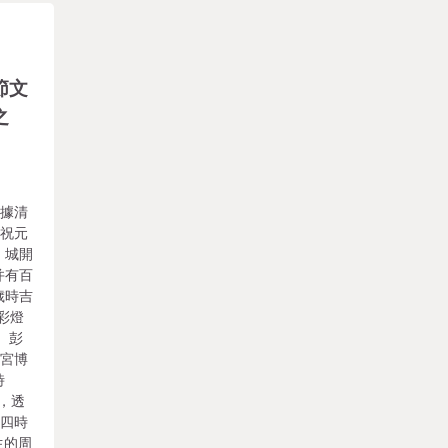
節文
之
？據清
慶祝元
，城開
并有百
歲時吉
彩燈
 彭
故宮博
時
位，透
和四時
生的周