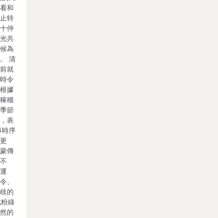
察看和
停止特
、十仲
時光共
季候為
。 清
關前就
統時令
套根據
定稼穡
和季節
尚，表
事時序
變更
滿蒙傳
光不
時運
春令、
分歧的
此粉綠
天然的