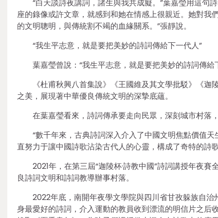
“白天談詩夜講詞，諸生與我共成癡。”葉嘉瑩用這句
座的錄像或許文章，就感到和她在情感上很親近。她對我
的文明聰明，與傳統割不竭的血緣關系。”張靜說。
“我生平志意，就是要把美妙的詩詞傳給下一代人”
葉嘉瑩曾說：“我生平志意，就是要把美妙的詩詞傳給
《杜甫秋興八首集說》《王國維及其文學批駁》《迦陵
之美，展現著中華優良傳統文明的深摯底蘊。
在葉嘉瑩看來，詩詞傳承要走向民眾，深刻城市村落
“數千年來，古典詩詞深入介入了中國文明焦點價值天
直努力于讓中國詩歌沾染古代人的心靈，構成了奇特的詩
2021年，在第三屆“迦陵杯·詩教中國”詩詞講授年夜
良詩詞文明和詩詞教導辦事村落。
2022年底，南開年夜學文學院與四川省甘孜躲族自治
身最愛好的詩詞，介入運動的教員收到漂流的明信片之后