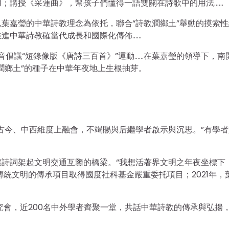
；講授《采蓮曲》，幫孩子們懂得一語雙關在詩歌中的用法……
算以葉嘉瑩的中華詩教理念為依托，聯合“詩教潤鄉土”舉動的摸索
進中華詩教確當代成長和國際化傳佈……
音倡議“短錄像版《唐詩三百首》”運動……在葉嘉瑩的領導下，南
潤鄉土”的種子在中華年夜地上生根抽芽。
古今、中西維度上融會，不竭賜與后繼學者啟示與沉思。”有學者
詩詞架起文明交通互鑒的橋梁。“我想活著界文明之年夜坐標下
良傳統文明的傳承項目取得國度社科基金嚴重委托項目；2021年，
研究會，近200名中外學者齊聚一堂，共話中華詩教的傳承與弘揚