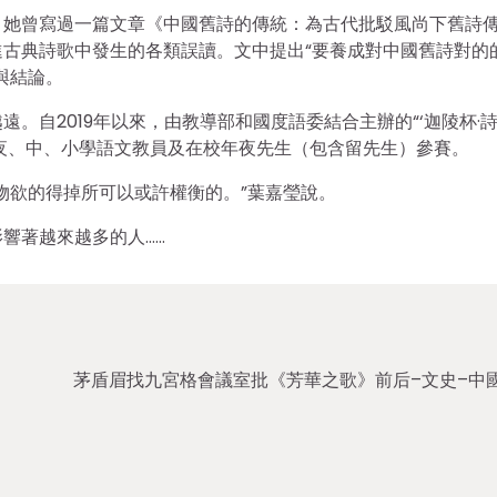
。她曾寫過一篇文章《中國舊詩的傳統：為古代批駁風尚下舊詩
古典詩歌中發生的各類誤讀。文中提出“要養成對中國舊詩對的
與結論。
。自2019年以來，由教導部和國度語委結合主辦的“‘迦陵杯·
年夜、中、小學語文教員及在校年夜先生（包含留先生）參賽。
物欲的得掉所可以或許權衡的。”葉嘉瑩說。
響著越來越多的人……
茅盾眉找九宮格會議室批《芳華之歌》前后–文史–中