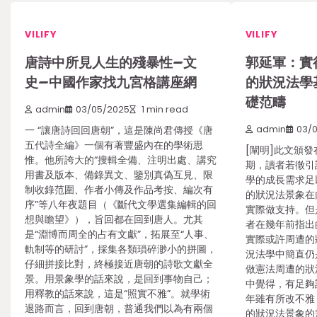
VILIFY
VILIFY
唐詩中所見人生的殘暴性–文
郭延軍：實
史–中國作家找九宮格講座網
的狀況法學
礎范疇
admin
03/05/2025
1 min read
一 “讓唐詩回回唐朝”，這是陳尚君傳授《唐
admin
03/
五代詩全編》一個有著豐盛內在的學術思
[闡明]此文頒發
惟。他所誇大的“搜輯全備、注明出處、講究
期，讀者若徵引
用書及版本、備錄異文、鑒別真偽互見、限
學的成長需求足
制收錄范圍、作者小傳及作品考按、編次有
的狀況法景象在
序”等八年夜題目（《斷代文學選集編輯的回
實際做支持。但
想與瞻望》），旨回都在回到唐人。尤其
者在幾年前指出
是“淵博而周全的占有文獻”，拓展至“人事、
實際或許周遭的
軌制等的研討”，採集各類瑣碎渺小的拼圖，
況法學中簡直仍
仔細拼接比對，終極接近唐朝的詩歌文獻全
做憲法周遭的狀
景。用景象學的話來說，是回到事物自己；
中覺得，有足夠
用釋教的話來說，這是“照實不雅”。就學術
年雖有所改不雅
退路而言，回到唐朝，普通我們以為有兩個
的狀況法景象的