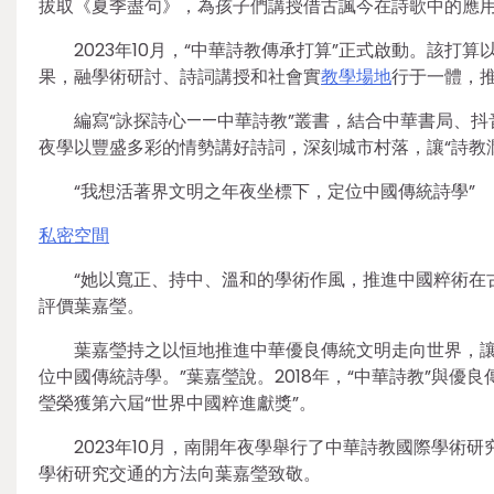
拔取《夏季盡句》，為孩子們講授借古諷今在詩歌中的應用
2023年10月，“中華詩教傳承打算”正式啟動。該打
果，融學術研討、詩詞講授和社會實
教學場地
行于一體，推
編寫“詠探詩心——中華詩教”叢書，結合中華書局、抖
夜學以豐盛多彩的情勢講好詩詞，深刻城市村落，讓“詩教
“我想活著界文明之年夜坐標下，定位中國傳統詩學”
私密空間
“她以寬正、持中、溫和的學術作風，推進中國粹術在
評價葉嘉瑩。
葉嘉瑩持之以恒地推進中華優良傳統文明走向世界，讓
位中國傳統詩學。”葉嘉瑩說。2018年，“中華詩教”與優
瑩榮獲第六屆“世界中國粹進獻獎”。
2023年10月，南開年夜學舉行了中華詩教國際學術
學術研究交通的方法向葉嘉瑩致敬。