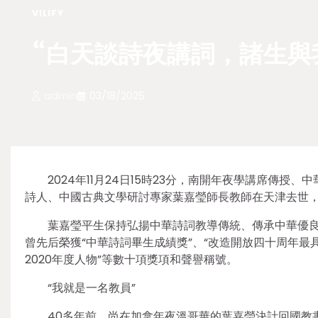
VILIFY
“白天談詩夜講詞，諸生與
admin
03/18/2025
2024年11月24日15時23分，南開年夜學講席傳
詩人、中國古典文學研討專家葉嘉瑩師長教師在天津去世，
葉嘉瑩平生保持弘揚中華詩詞教導傳統、傳承中華優
曾先后榮獲“中華詩詞畢生成績獎”、“改造開放四十周年最具影
2020年度人物”等數十項獎項和聲譽稱號。
“我就是一名教員”
40多年前，尚在加拿年夜溫哥華的葉嘉瑩決計回國教