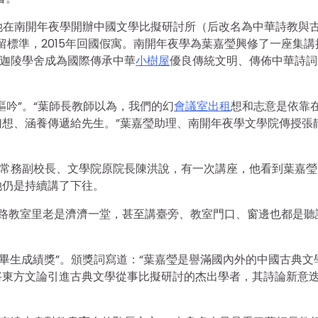
年，她在南開年夜學開辦中國文學比擬研討所（后改名為中華詩教與
留標準，2015年回國假寓。南開年夜學為葉嘉瑩興修了一座集講
，迦陵學舍成為國際傳承中華
小樹屋
優良傳統文明、傳佈中華詩詞
謳吟”。“葉師長教師以為，我們的幻
會議室出租
想和志意是依靠
想、涵養傳遞給先生。”葉嘉瑩助理、南開年夜學文學院傳授張
原常務副校長、文學院原院長陳洪說，有一次講座，他看到葉嘉瑩
她仍是持續講了下往。
的門路教室里老是濟濟一堂，甚至講臺旁、教室門口、窗邊也都是聽
詩詞畢生成績獎”。頒獎詞寫道：“葉嘉瑩是譽滿國內外的中國古典文
將東方文論引進古典文學從事比擬研討的杰出學者，其詩論新意