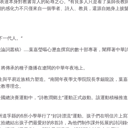
詩表達本身對教書育人的恥辱之心。“有良多人只是看了葉師長教
們的感化力不只僅來自一個學者、詩人、教員，還源自她身上披
下一代人。”
論詞叢稿》……葉嘉瑩嘔心瀝血撰寫的數十部專著，闡釋著中華
，將傳承的種子撒播在遼闊的中華年夜地上。
生與平易近族精力塑造。”南開年夜學文學院院長李錫龍說，葉嘉
歌教導理念。
賽全國總決賽運動中，“詩教潤鄉土”運動正式啟動。該運動積極推
州道孚縣的6所小學舉行了“好詩漂流”運動。孩子們在明信片上寫
收拾總結出孩子們最愛好的8首詩，為他們制作課外拓展的詩詞錄