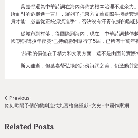
葉嘉瑩還為中華詩詞在海內傳佈的根本治理不遺余力
所面對的危機進一言》，羅列了把東方文藝實際生搬硬套進
賞才能，必需從正統源流進手”，否決沒有汗青依據的聯想
從城市到村落，從國際到海內，現在，中華詩詞越傳越遠
國’詩詞講授年夜賽”已持續勝利舉行了5屆，已稀有十萬
“詩歌的價值在于精力和文明方面，這不是由面前實際
斯人雖逝，但葉嘉瑩弘揚的那份詩詞之美，仍激動并影
Post
Previous:
銘刻歐陽予倩的戲劇進找九宮格會議獻–文史–中國作家網
navigation
Related Posts