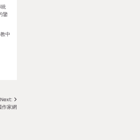
傳統
的鑒
詩教中
Next:
國作家網