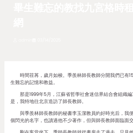
畢生難忘的教找九宮格時
網
admin
03/14/2025
時間荏苒，歲月如梭。季羨林師長教師分開我們已有1
生難忘的記憶和教益。
那是1999年5月，江蘇省哲學社會迷信界結合會組
是，我特地往北京造訪了師長教師。
與季羨林師長教師的秘書李玉潔教員約好時光后，我便
個閃光的名字，也讀過他不少著作，但與師長教師面臨面
剛在客堂坐下，季師長教師就從書房走了過去。只見