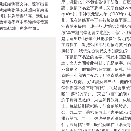
來，惋惜此中不包含張懷平易近。百
兼總編輯蔡文祥、遼寧出書
說，張懷平易近字夢得，又字偓佺(w
間編輯張洪以及國內百余名
quán)，宋神宗元豐六年（1083年）
活動并為新書開幕。活動由
州。現在這條百科正在被短錄像平臺
教室夜學歷史學院傳授孟憲
汗青博主援用，連一些以“蘇軾黃州交
學場地 私密空間 …
考”為主題的學術論文也照引不誤，但
是，這里1對1教學不只把張懷平易近的
字搞反了，還把張懷平易近被貶黃州
搞錯了。 我們先從現代文學知識動身
一下張懷平易近的名字。現代中國器
諱，文人之間彼此稱號，凡是稱字、
不會稱名，假如蘇軾在文章、信札、
直呼一小我的年夜名，那簡直就是對
鄙棄和欺侮。 好比說蘇軾自己，他的
個伴侶都不會直呼“蘇軾”，而是會稱號
瞻”（蘇軾的字）、“東坡”（蘇軾的號
許子瞻師長教師、東坡師長教師、東
士。晚輩提到蘇軾時，則會稱號坡翁
公、九二丈（蘇軾在眉山老家平輩兄
排行第九十二）。張懷平易近是蘇軾
侶，與蘇軾平輩，既然蘇軾在《承天
游》里以“張懷平易近”相當，那么“懷