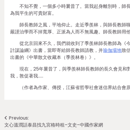
不知不覺，一個多小時曩昔了。當我起身離別時，師
為我平生的可貴財富。
師長教師之風，平地仰止。走近季羨林，與師長教師
嚴謹治學而不掉寬厚、正派為人而不無風趣。師長教師用
從北京回來不久，我們就收到了季羨林師長教師為《今
計謀論綱》出書，當即寄給師長教師請教，并
瑜伽場地
致
出書的《中華散文收藏本（季羨林卷）》。
現在，25年曩昔了，與季羨林師長教師的長久會見和
我，敦促著我……
（作者為作家、傳授，江蘇省哲學社會迷信界結合會
Post
Previous:
文心溫潤話泰昌找九宮格時租–文史–中國作家網
navigation