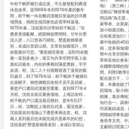
年程千帆即被打成左派，不久被發配到農場
地》（第三輯）
休息改革。從1969年冬到1976年夏的數年
活動以“傳授學
間，程千帆一向在離武漢幾百里遠的沙洋農
明品格”為主題
場勞改，偶然告假回家也必需準時返場。
家學者、企業家
1975年春，沈祖棻作詩寄給程千帆說：“合
加小樹屋活動。
巹蒼黃值亂離，經筵轉徙際明時。廿年分受
出租夜道知行》
流人謗，八口曾為巧婦炊。歷盡新婚垂老
書中收錄的40
別，未成白首碧山期。文章良知雖堪許，同
稿，從多瑜伽場
命鴛鴦自可悲。”重新婚至垂老，這對同命鴛
釋中共享空間華
鴦一直別多會少，第五句共享空間字面上嵌
界和其他社會各
進杜詩篇名，內在的事務則滿是實錄，字字
在國際儒聯的指
血淚。程、沈二人十分困難渡過了漫長的艱
間、列1對1教
巨歲月，到了1975年頭，程千帆終于被摘往
配合盡力下，《
左派帽子。惋惜摘帽后依然不克不及回家，
書，本書收錄了
要把戶口遷回武漢艱苦重重。直到1977年4
蹈場地，盼小樹
月程、沈前去南京聚會場地、上海訪友時，
精煉，進步傳統
程千帆的戶口還沒最后辦好。是年6月27
知行合一。講座
日，程、沈剛從上海前往武漢，還沒抵家，
司原黨組成員、
沈祖棻就在珞珈山下遭受車禍去世。程、沈
間聯副理事長趙
兩人直到最后也未能完成共度暮年的幻想，
會長李文亮、中
沈祖棻的“歷盡新婚垂老別，未成白首碧山
文獻研討院第二