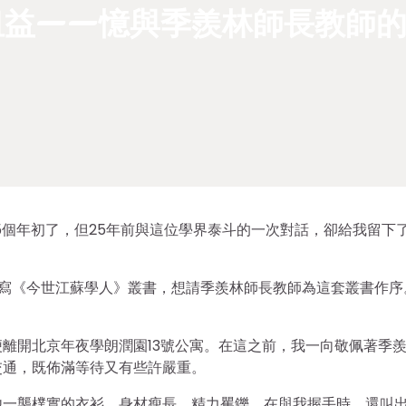
租益——憶與季羨林師長教師的
5個年初了，但25年前與這位學界泰斗的一次對話，卻給我留下
織編寫《今世江蘇學人》叢書，想請季羨林師長教師為這套叢書作序
離開北京年夜學朗潤園13號公寓。在這之前，我一向敬佩著季
交通，既佈滿等待又有些許嚴重。
他一襲樸實的衣衫，身材瘦長、精力矍鑠，在與我握手時，還叫