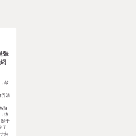
是張
家網
來，敲
推
舞弄清
為熱
問：懷
 關于
定了
胎于蘇