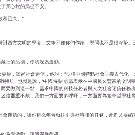
散了我心坎的局促不安。
敬慕已久。”
研討西方文明的學者，文筆不如你們作家，學問也不是很深摯。
愚藏拙的品德，使我深為激動。
學部委員，談起社會迷信，他說：“扶植中國特點社會主義古代化，
特點’。也就是說，‘中國特點’必需表示在中國長久豐富的文明
。而要做到這一點，需求中國的科技任務者與人文社會迷信任務
會迷信器重不敷，我們一方面要多呼吁，一方面要為繁華哲學社
社會迷信的，讓你這么年青就往引導社科聯的任務，此刻又要編
學的關愛激勵，讓我深受教導。