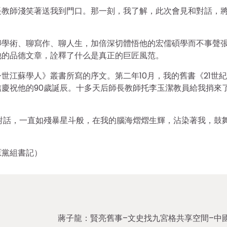
長教師淺笑著送我到門口。那一刻，我了解，此次會見和對話，
聊學術、聊寫作、聊人生，加倍深切體悟他的宏儒碩學而不事聲
他的品德文章，詮釋了什么是真正的巨匠風范。
世江蘇學人》叢書所寫的序文。第二年10月，我的舊書《21世
信慶祝他的90歲誕辰。十多天后師長教師托李玉潔教員給我捎來
對話，一直如殘暴星斗般，在我的腦海熠熠生輝，沾染著我，鼓
原黨組書記）
蔣子龍：賢亮舊事–文史找九宮格共享空間–中