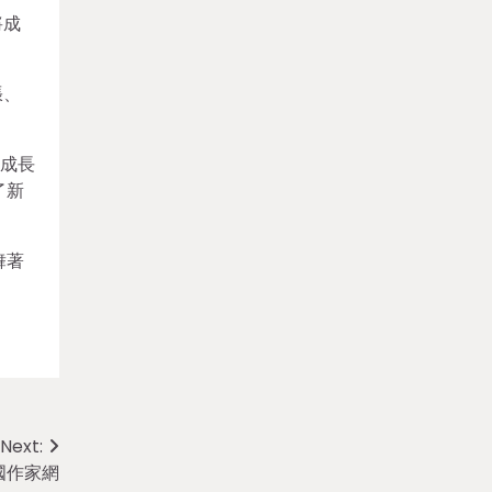
將成
張、
紀成長
了新
舞著
Next:
國作家網