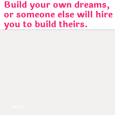
Build your own dreams,
Skip
to
or someone else will hire
content
you to build theirs.
VILIFY