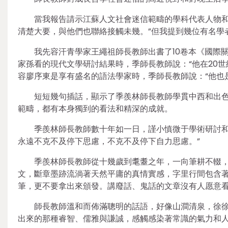
當我報告請示江蘇人文社會迷信範疇的學科代表人物和
清楚大要，與他們也聯絡接觸未幾。”但我提到幾位有名學
我先容汗青學家王繩祖師長教師出書了10卷本《國際
家孫看的現代文學研討結果時，季師長教師說：“他在20世
容廖序東是享有盛名的語法學家時，季師長教師說：“他也
短短幾句插話，顯示了季羨林師長教師學貫中西和出
範疇，都有本身獨到的看法和精深的成就。
季羨林師長教師數十年如一日，謹小慎微于學術研討和
永遠不克不及停下思慮，不克不及停下自力思慮。”
季羨林師長教師從十幾歲到耄耋之年，一向筆耕不輟
文，斷章墨跡流淌著天然平庸的真情實感，字里行間包含著
筆，更不要拿出來頒發。講廢話、鬼話的文章沒有人愿意看
師長教師溫和而佈滿聰明的話語，好像山澗清泉，徐
出來的那種睿智、儒雅與謙誠，感觸感染著常識的氣力和