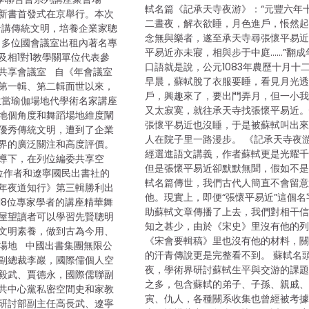
軾名篇《記承天寺夜游》：“元豐六年
新書首發式在京舉行。本次
二晝夜，解衣欲睡，月色進戶，悵然
者講傳統文明，培養企業家聰
念無與樂者，遂至承天寺尋張懷平易
，多位國會議室出租內著名專
平易近亦未寢，相與步于中庭……”翻成
及相1對1教學關單位代表參
口語就是說，公元1083年農歷十月十
共享會議室 自《年會議室
早晨，蘇軾脫了衣服要睡，看見月光
第一輯、第二輯面世以來，
戶，興趣來了，要出門弄月，但一小
位當瑜伽場地代學術名家講座
又太寂寞，就往承天寺找張懷平易近
地個角度和舞蹈場地維度闡
張懷平易近也沒睡，于是被蘇軾叫出
優秀傳統文明，遭到了企業
人在院子里一路漫步。 《記承天寺夜
界的廣泛關注和高度評價。
經選進語文講義，作者蘇軾更是光耀
導下，在列位編委共享空
但是張懷平易近卻默默無聞，假如不
學位作者和遼寧國民出書社的
軾名篇傳世，我們古代人簡直不會留
年夜道知行》第三輯勝利出
他。現實上，即便“張懷平易近”這個名
18位專家學者的講座精華舞
助蘇軾文章傳播了上去，我們對相干
屋望讀者可以學習先賢聰明
知之甚少，由於《宋史》里沒有他的
文明素養，做到古為今用、
《宋會要輯稿》里也沒有他的材料，
場地 中國出書集團無限公
的汗青傳說更是完整看不到。 蘇軾名
副總裁李巖，國際儒個人空
夜，學術界研討蘇軾生平與交游的課
毅武、賈德永，國際儒聯副
之多，包含蘇軾的弟子、子孫、親戚
共中心黨私密空間史和家教
寅、仇人，各種關系收集也曾經被考
研討部副主任高長武、遼寧