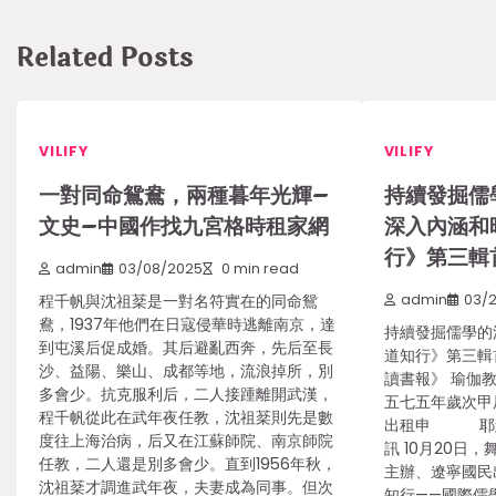
Related Posts
VILIFY
VILIFY
一對同命鴛鴦，兩種暮年光輝–
持續發掘儒
文史–中國作找九宮格時租家網
深入內涵和
行》第三輯
admin
03/08/2025
0 min read
程千帆與沈祖棻是一對名符實在的同命鴛
admin
03/2
鴦，1937年他們在日寇侵華時逃離南京，達
持續發掘儒學的
到屯溪后促成婚。其后避亂西奔，先后至長
道知行》第三輯
沙、益陽、樂山、成都等地，流浪掉所，別
讀書報》 瑜伽
多會少。抗克服利后，二人接踵離開武漢，
五七五年歲次甲
程千帆從此在武年夜任教，沈祖棻則先是數
出租申 耶穌2
度往上海治病，后又在江蘇師院、南京師院
訊 10月20日
任教，二人還是別多會少。直到1956年秋，
主辦、遼寧國民
沈祖棻才調進武年夜，夫妻成為同事。但次
知行——國際儒