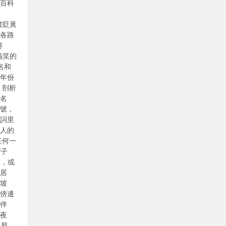
度百科
ò
被貶黃
上各路
游
搞笑的
名和
的年份
，剖析
重名
稱號，
詩詞里
他人的
任何一
“子
），或
坡居
、坡
弟傍邊
的伴
寺夜
平易