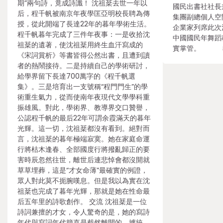
期”兩句詩，竟成詩讖！ 沈祖棻去世一年以
國民出書社社長
后，程千帆被南京年夜學匡亞明校長聘為傳
集團副總個人空
授，從此開端了長達22年的暮年學術生活。
企業家列席此次
程千帆暮年完成了三件年夜事：一是收拾沈
中國國民年舞蹈
祖棻的遺著，使沈祖棻用終生血汗寫成的
實掌管。 教
《宋詞賞析》等書皆得公然出書，且遭到讀
者的熱鬧接待。二是持續自己的學術研討，
給學界留下長達700萬字的《程千帆選
集》。三是培育出一支號稱“程門門生”的學
術重生氣力，從而使南年夜現代文學學科重
振雄風。對此，學術界、教導界交口贊譽，
公認程千帆的最后22年可謂余霞滿天的暮年
光輝。這一切，沈祖棻都沒有看到。絕對而
言，沈祖棻的暮年極端寂寞。她在家庭命運
行將枯木逢春、全部國度行將撥亂歸正的要
害時辰忽然往世，離世后連悲悼會都沒開就
草草埋葬，這是“才女命薄”最確實的例證，
眾人對此莫不扼腕嘆息。但是我以為實在沈
祖棻也完成了暮年光輝，那就是她在性命最
后五年里的詩歌創作。 交流 沈祖棻是一位
詩詞兼擅的才女，令人驚奇的是，她的寫詩
年代與寫詞年代簡直是截然離開的。據統