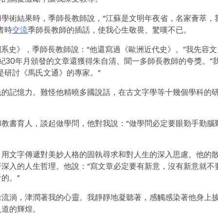
學術結果時，季師長教師說，“江蘇是文明年夜省，名家薈萃，
者時
交流
季師長教師的插話，使我心生敬畏、驚嘆不已。
關系史》，季師長教師說：“他還寫過《歐洲近代史》。”我先容文
紀30年月頒發的文章還獲得朱自清、聞一多師長教師的夸獎。”
是研討《馬氏文通》的專家。”
色的記憶力。難怪他精曉多國說話，在古文字學等十幾個學科的
教書育人，談起做學問，他對我說：“做學問必定要眼勤手勤腦
，用文字傳遞對美妙人格的固執尋求和對人生的深入思慮。他的
深入的人生哲理。他說：“寫文章必定要有新意，沒有新意就不
的。”
徐流淌，津潤著我的心靈。我靜靜地凝聽著，感觸感染著他身上
人道的輝煌。