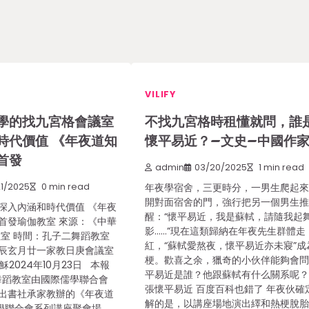
VILIFY
學的找九宮格會議室
不找九宮格時租懂就問，誰
時代價值 《年夜道知
懷平易近？–文史–中國作
首發
admin
03/20/2025
1 min read
1/2025
0 min read
年夜學宿舍，三更時分，一男生爬起
開對面宿舍的門，強行把另一個男生
深入內涵和時代價值 《年夜
醒：“懷平易近，我是蘇軾，請隨我起
首發瑜伽教室 來源：《中華
影……”現在這類歸納在年夜先生群體走
教室 時間：孔子二舞蹈教室
紅，“蘇軾愛熬夜，懷平易近亦未寢”成
辰玄月廿一家教日庚會議室
梗。歡喜之余，獵奇的小伙伴能夠會
024年10月23日 本報
平易近是誰？他跟蘇軾有什么關系呢？
，舞蹈教室由國際儒學聯合會
張懷平易近 百度百科也錯了 年夜伙確
出書社承家教辦的《年夜道
解的是，以講座場地演出繹和熱梗脫
學聯合會系列講座聚會場