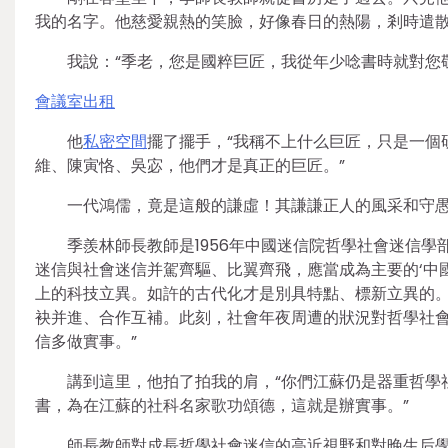
我的名字。他慈愛親熱的笑臉，好像春日的熱陽，剎時遣
我說：“季老，您是國粹巨匠，我從年少唸書時就對您
會議室出租
他
私密空間
擺了擺手，“我稱不上什么巨匠，只是一個
維、陳寅恪、吳宓，他們才是真正的巨匠。”
一代鴻儒，竟是這般的謙虛！其謙謙正人的風采和守
季羨林師長教師是1956年中國迷信院哲學社會迷信
迷信與社會迷信并駕齊驅、比翼齊飛，應當成為主要的‘中國
上的科技立異。如許的古代化才是別具特點、標新立異的
袂并進、合作互補。此刻，社會年夜周遭的狀況對哲學社
信多做實事。”
講到這里，他拍了拍我的肩，“你們江蘇仍是器重哲學
書，為在江蘇的社科名家歌功頌德，這就是辦實事。”
師長教師對成長哲學社會迷信的高近視野和對晚生后