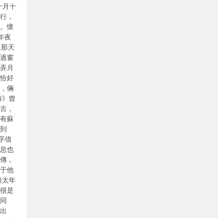
十月十
起行，
近。懷
年夜
二那天
透過窗
我弄月
。恰好
來，倆
游》曾
千古，
是有蘇
意到
字借
信息也
列傳，
關于他
頭太年
題很是
、同
據出