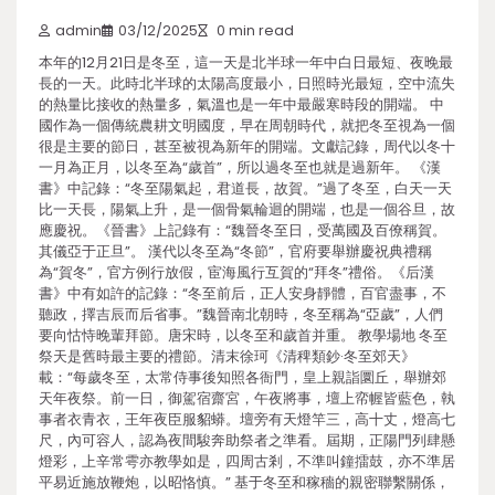
admin
03/12/2025
0 min read
本年的12月21日是冬至，這一天是北半球一年中白日最短、夜晚最
長的一天。此時北半球的太陽高度最小，日照時光最短，空中流失
的熱量比接收的熱量多，氣溫也是一年中最嚴寒時段的開端。 中
國作為一個傳統農耕文明國度，早在周朝時代，就把冬至視為一個
很是主要的節日，甚至被視為新年的開端。文獻記錄，周代以冬十
一月為正月，以冬至為“歲首”，所以過冬至也就是過新年。 《漢
書》中記錄：“冬至陽氣起，君道長，故賀。”過了冬至，白天一天
比一天長，陽氣上升，是一個骨氣輪迴的開端，也是一個谷旦，故
應慶祝。《晉書》上記錄有：“魏晉冬至日，受萬國及百僚稱賀。
其儀亞于正旦”。 漢代以冬至為“冬節”，官府要舉辦慶祝典禮稱
為“賀冬”，官方例行放假，宦海風行互賀的“拜冬”禮俗。《后漢
書》中有如許的記錄：“冬至前后，正人安身靜體，百官盡事，不
聽政，擇吉辰而后省事。”魏晉南北朝時，冬至稱為“亞歲”，人們
要向怙恃晚輩拜節。唐宋時，以冬至和歲首并重。 教學場地 冬至
祭天是舊時最主要的禮節。清末徐珂《清稗類鈔·冬至郊天》
載：“每歲冬至，太常侍事後知照各衙門，皇上親詣圜丘，舉辦郊
天年夜祭。前一日，御駕宿齋宮，午夜將事，壇上帟幄皆藍色，執
事者衣青衣，王年夜臣服貂蟒。壇旁有天燈竿三，高十丈，燈高七
尺，內可容人，認為夜間駿奔助祭者之準看。屆期，正陽門列肆懸
燈彩，上辛常雩亦教學如是，四周古剎，不準叫鐘擂鼓，亦不準居
平易近施放鞭炮，以昭恪慎。” 基于冬至和稼穡的親密聯繫關係，