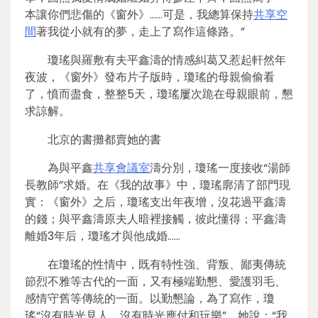
本讓你們悲傷的《窗外》……可是，我總算保持
共享空
間
著我從小就有的夢，走上了寫作這條路。”
瓊瑤與羅敷有夫平鑫濤的情感糾葛又惹起軒然年
夜波，《窗外》發布片子版時，瓊瑤的母親偷偷看
了，憤而盡食，整整5天，瓊瑤屢次跪在母親眼前，懇
求諒解。
北京的書攤都賣她的書
為與平鑫
共享會議室
濤分別，瓊瑤一度接收“湯師
長教師”求婚。在《我的故事》中，瓊瑤廓清了部門現
實：《窗外》之后，瓊瑤支出年夜增，沒花過平鑫濤
的錢；與平鑫濤原夫人暗裡接觸，彼此懂得；平鑫濤
離婚3年后，瓊瑤才與他成婚……
在瓊瑤的性情中，既有特性強、背叛、鄙夷傳統
節烈不雅等古代的一面，又有極端勤懇、愛護羽毛、
感情守舊等傳統的一面。以勤懇論，為了寫作，瓊
瑤“沒有時光見人，沒有時光應付和玩樂”。她說：“我