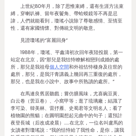
上世紀80年月，除了思惟束縛，還有生涯方法束
縛，穿喇叭褲、留年夜鬢角、帶蛤蟆鏡等不再是忌
諱，人們就能看到，瓊瑤小說除了尊敬感情、至情至
性，還有家國情懷、對傳統文明的敬意。
見證瓊瑤的“富麗回身”
1988年，瓊瑤、平鑫濤初次回年夜陸投親，第一
站定在北京，因“那兒是我怙恃瞭解相戀到成婚的處
所，那兒是我祖母
個人空間
和外祖怙恃棲身及往世的
處所，那兒，是我汗青講義上幾回再三重復的處所，
那兒，也是我在小說中、故事中所熟讀的處所。”
在馬連良舊居聽戲；嘗仿膳風味，尤喜豌豆黃、
白云卷（蕓豆卷）、小窩甲等；逛了琉璃廠；結識了
李可染、韓美林、雷抒雁、史蜀君等文明名人；看了
植物園的熊貓；在圓明園想起元曲中的句子；還預計
夜登長城（后改成凌晨）……在北京，一位名叫盧馬的
女讀者對瓊瑤說：“我的怙恃給了我性命，是你，讓我