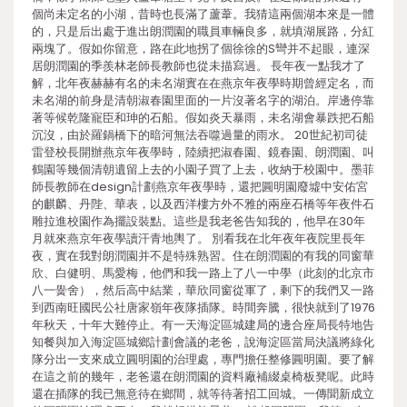
個尚未定名的小湖，昔時也長滿了蘆葦。我猜這兩個湖本來是一體
的，只是后出處于進出朗潤園的職員車輛良多，就填湖展路，分紅
兩塊了。假如你留意，路在此地拐了個徐徐的S彎并不起眼，連深
居朗潤園的季羨林老師長教師也從未描寫過。 長年夜一點我才了
解，北年夜赫赫有名的未名湖實在在燕京年夜學時期曾經定名，而
未名湖的前身是清朝淑春園里面的一片沒著名字的湖泊。岸邊停靠
著等候乾隆寵臣和珅的石船。假如炎天暴雨，未名湖會暴跌把石船
沉沒，由於羅鍋橋下的暗河無法吞噬過量的雨水。 20世紀初司徒
雷登校長開辦燕京年夜學時，陸續把淑春園、鏡春園、朗潤園、叫
鶴園等幾個清朝遺留上去的小園子買了上去，收納于校園中。墨菲
師長教師在design計劃燕京年夜學時，還把圓明園廢墟中安佑宮
的麒麟、丹陛、華表，以及西洋樓方外不雅的兩座石橋等年夜件石
雕拉進校園作為擺設裝點。這些是我老爸告知我的，他早在30年
月就來燕京年夜學讀汗青地輿了。 別看我在北年夜年夜院里長年
夜，實在我對朗潤園并不是特殊熟習。住在朗潤園的有我的同窗華
欣、白健明、馬愛梅，他們和我一路上了八一中學（此刻的北京市
八一黌舍），然后高中結業，華欣同窗從軍了，剩下的我們又一路
到西南旺國民公社唐家嶺年夜隊插隊。時間奔騰，很快就到了1976
年秋天，十年大難停止。有一天海淀區城建局的邊合座局長特地告
知餐與加入海淀區城鄉計劃會議的老爸，說海淀區當局決議將綠化
隊分出一支來成立圓明園的治理處，專門擔任整修圓明園。要了解
在這之前的幾年，老爸還在朗潤園的資料廠補綴桌椅板凳呢。此時
還在插隊的我已無意待在鄉間，就等待著招工回城。一傳聞新成立