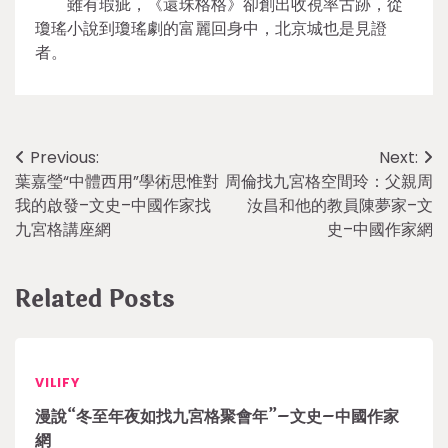
雖有瑕疵，《還珠格格》卻創出收視率古跡，從
瓊瑤小說到瓊瑤劇的富麗回身中，北京城也是見證
者。
Post
Previous:
Next:
葉嘉瑩“中體西用”學術思惟對
周倫找九宮格空間玲：父親周
navigation
我的啟發–文史–中國作家找
汝昌和他的教員陳夢家–文
九宮格講座網
史–中國作家網
Related Posts
VILIFY
漫說“冬至年夜如找九宮格聚會年”–文史–中國作家
網