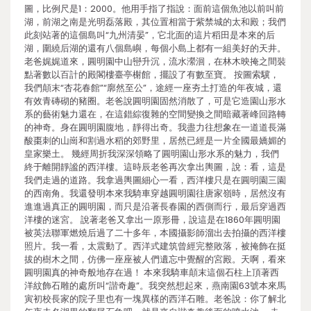
圖，比例尺是1：2000。他用手指了指說：面前這個魚池以前叫前
湖，前湖之南是光明磊落殿，其位置相當于紫禁城的太和殿；我們
此刻站著的這個島叫“九州清晏”，它北面的這片稻田是本來的后
湖，圍繞后湖的還有八個島嶼，每個小島上都有一組美好的天井。
老爸娓娓道來，圓明園中山巒升沉，流水瀠洄，在林木映掩之間裝
點著數以百計的殿閣樓臺亭榭館，擺設了有數至寶。 按圖索驥，
我們顛末“杏花春館”“廓然至公”，途經一座夯土打造的年夜城，還
有效青磚砌的豬圈。老爸說圓明園固然消散了，可是它造園山形水
系的藝術魅力還在，在這錯綜復雜的空間變換之間暗藏著峰回路轉
的神奇。身在圓明園腹地，靜得出奇。我盡力往想象在一道道長滿
酸棗刺的山崗和割過水稻的郊野里，居然已經是一片全國最嬌媚的
皇家樂土。 幾經周折我深深領略了圓明園山形水系的魅力，我們
終于離開靜謐的西洋樓。這時辰老爸再次拿出輿圖，說：看，這是
我們走過的道路。我拿過輿圖細心一看，西洋樓只是在圓明園三園
的西南角。我還發明本來我騎車穿越圓明園往唐家嶺時，居然沒有
進進過真正的圓明園，而只是沿著長春園的西側而行，最后穿過西
洋樓的迷宮。 說著老爸又拿出一原形冊，說這是在1860年圓明園
被英法聯軍燃燒后過了二十多年，本國攝影師溜出去拍攝的西洋樓
照片。我一看，太震動了。西洋式建筑曾經完整敗落，被掩飾在挺
拔的樹木之間，仿佛一座座被人們遺忘中覺醒的宮殿。天啊，看來
圓明園真的神奇般地存在過！ 本來我騎車顛末這個石柱上頂著西
洋紋飾石雕的處所叫“諧奇趣”。我突然想起來，燕南園63號本來馬
寅初校長家的院子里也有一塊異樣的西洋石雕。老爸說：你了解北