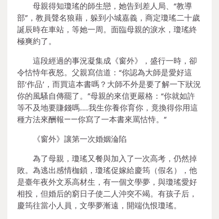
母親得知瓊瑤的師生戀，她告到差人局、“教導
部”，教員聲名狼藉，躲到小城嘉義，商定瓊瑤二十歲
誕辰時在車站，等她一周。面臨母親的淚水，瓊瑤終
極爽約了。
這段經過的事況凝集成《窗外》，盛行一時，卻
令怙恃年夜怒。父親寫信道：“你認為大師是愛好這
部‘作品’，而買這本書嗎？大師不外是要了解一下狀況
你的風騷自傳罷了。”母親的來信更嚴格：“你就如許
等不及地要賺錢嗎……我生你養你育你，竟換得你用這
種方法來酬報——你寫了一本書來罵怙恃。”
《窗外》讓第一次婚姻淪陷
為了母親，瓊瑤又餐與加入了一次高考，仍然掉
敗。為逃出感情枷鎖，瓊瑤促嫁給慶筠（假名），他
是臺年夜外文系高材生，有一個文學夢，與瓊瑤愛好
相投，但婚后的窮日子使二人沖突不竭。有孩子后，
慶筠往當小人員，文學夢漸遠，開端仇恨瓊瑤。