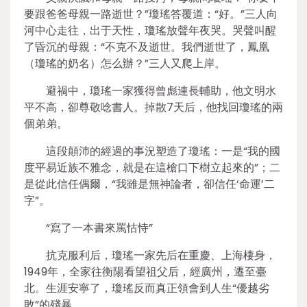
要跟爸爸母親一路逝世？”瓊瑤答覆道：“好。”三人向
河中心走往，出于天性，瓊瑤放聲年夜哭。哭聲叫醒
了昏沉的母親：“不克不及逝世。我們逝世了，鳳凰
（瓊瑤的奶名）怎么辦？”三人又爬上岸。
避禍中，瓊瑤一家獲得曾彪連長輔助，他文明水
平不高，卻尊敬唸書人。掉散7天后，他找回瓊瑤的兩
個弟弟。
這段顛沛的經過的事況塑造了瓊瑤：一是“我的國
度平易近族不雅念，就是在這槍口下樹立起來的”；二
是從此信任偶爾，“我雖是無神論者，卻信任‘命運’二
字”。
“寫了一本書來罵怙恃”
抗克服利后，瓊瑤一家先后在重慶、上海棲身，
1949年，全家往衡陽看望祖父后，經廣州，遷至臺
北。生涯安寧了，瓊瑤反而真正領會到人生“優越劣
敗”的殘暴。