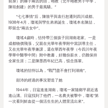
前身）的褲子兩吉的頭，翊教（北平翊教男子中學，
陳垣創建）的男子最風騷。”
“七七事情”后，陳致平與袁行恕遷到四川成都。
1938年4月，瓊瑤與孿生弟弟誕生，瓊瑤本名陳喆，
即留念“兩吉女中”。
瓊瑤4歲時，怙恃帶三個孩子回湖南老家。一是
成都物價飛漲，父親在光華年夜學附中當訓導主任，
又在光華年夜學兼課，還在華西年夜學（今四川年夜
學華中醫學中間）附中教書，好幾份薪水，仍難保持
全家生涯；二是陳墨西年紀已高，惦念孫輩。
瓊瑤的怙恃以為，“戰鬥盡不會打到湖南”。
顛沛的經過的事況塑造了她
1944年，日寇進進湖南，瓊瑤一家隨鄉平易近逃
進山溝。日寇找到了他們，一名農夫被擊中，瓊瑤“第
一次看到鮮血從一個活生生的人體里流出來”。