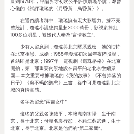
直到1978年，評論界才初次公平評價瓊瑤小說，即曾
心儀的《試評瓊瑤的〈月昏黃，鳥昏黃〉》。
在通俗讀者群中，瓊瑤擁有宏大影響力。據不完
整統計，瓊瑤小說總銷量超3000萬冊，影視劇捧紅
100多位明星，被幾代人奉為“言情教主”。
少有人留意到，瓊瑤與北京關系親密：她的怙恃
在北京相戀、成婚；1988年瓊瑤初次回年夜陸投親，
首站即是北京；1997年，電視劇《還珠格格》在北京
開拍，第二部重要內景地設在昌平的老北京微縮景
園……本文重要根據瓊瑤的《我的故事》《不曾掉落的
日子》《剪不竭的鄉愁》三書，從中可見瓊瑤對北京
城的真情實感。
名字為留念“兩吉女中”
瓊瑤的父親名陳致平，本籍湖南衡陽，生于南
京，長于北京；母親名袁行恕，本籍江蘇武進，生于
北京，長于北京。北京是他們的“第二家鄉”。