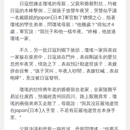
日寇想擄走瓊瑤的母親，父親和爺爺對抗，均被
日寇的木棒擊倒，三個孩子放聲年夜哭，哭聲似乎讓
一名戴眼鏡的japan(日本)軍官動了憐憫之心，指著
瓊瑤的孿生弟弟，問瓊瑤母親：“他幾歲？”得知才4
歲，軍官說：“我兒子和他一樣年夜。”終極，他放過
瓊瑤一家。
不久，另一批日寇到鄉下搶掠，瓊瑤一家與表叔
一家躲在柴房中，日寇就在門外，表叔剛誕生的嬰兒
忽然年夜哭，情急之下，表叔預計勒逝世孩子，表嫂
拼命掠奪，“孩子哭叫，年夜人吵鬧，表嫂狂喊，表叔
咆哮”，竟沒被日寇發明。
瓊瑤的怙恃將年老的爺爺留在老家，全家隨難平
易近往廣西，預備經貴州回四川。路上艱難異常，瓊
瑤的兩個弟弟又走散了，母親說：“與其沒莊嚴地逝世
在japan(日本)人手里，不若有莊嚴地逝世在本身手
里。”
父親決議和母親一路投河，母親問瓊瑤：“你要不