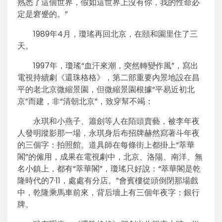
熟悉了這個世界，假如這世界上沒有你，我的性命必
定是窘蹙的。”
1989年4月，瓊瑤再回北京，在頤和園里住了三
天。
1997年，瓊瑤“血汗來潮，突然轉變作風”，寫出
電視持續劇《還珠格格》，第二部重要內景地設在昌
平的老北京微縮景園，但微縮景園根據“平易近初北
京”而建，非“清朝北京”，致穿幫不竭：
永琪和小燕子、簫劍等人在陌頭賣藝，被李年夜
人發明蹤影那一場，永琪身后布招牌赫然寫著斗年夜
的三個字：拍照館。道具師在每條街上都掛上“萃華
閣”的僱用，成果在電視劇中，北京、洛陽、南洋、無
名小鎮上，都有“萃華閣”，瓊瑤只好說：“萃華閣是乾
隆時代的7·11，處處有分店。”會賓樓從頭倒閉那場戲
中，乾隆乘馬車前來，背后墻上有三個年夜字：銀行
牌。