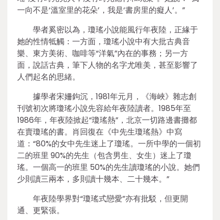
一向不是‘溫室里的花朵’，我是‘書房里的癡人’。”
學者奚密以為，瓊瑤小說能風行年夜陸，正緣于
她的性情牴觸：一方面，瓊瑤小說中有大批古典音
樂、東方美術、咖啡等“洋氣”內在的事務；另一方
面，說話古典，筆下人物的名字尤唯美，甚至影響了
人們起名的思緒。
據學者宋姍鉤沉，1981年元月，《海峽》雜志創
刊號初次將瓊瑤小說先容給年夜陸讀者。1985年至
1986年，年夜陸掀起“瓊瑤熱”，北京一切路邊書攤都
在賣瓊瑤的書。肖回復在《中先生瓊瑤熱》中寫
道：“80%的女中先生迷上了瓊瑤。一所中學的一個初
二的班里 90%的先生（包含男生、女生）迷上了瓊
瑤。一個高一的班里 50%的先生讀瓊瑤的小說。她們
少則讀三兩本，多則讀十幾本、二十幾本。”
年夜陸學界對“瓊瑤式戀愛”亦有批駁，但更開
通、更緊張。