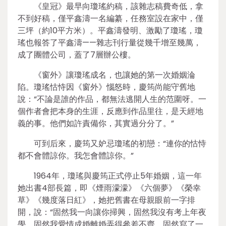
《皇冠》最早向瓊瑤約稿，該雜志稿費奇低，拿
不到好稿，僅平鑫濤一名編纂，任務室設在家中，僅
三坪（約10平方米）。平鑫濤發明、激勵了瓊瑤，瓊
瑤也報答了平鑫濤——雜志刊行量從幾千增至幾萬，
成了團體公司，蓋了7層辦公樓。
《窗外》讓瓊瑤成名，也讓她的第一次婚姻淪
陷。瓊瑤怙恃因《窗外》惱怒時，慶筠尚能守舊地
說：“不論是誰的作品，都無法逃開人生的范圍呀。一
個作者會把本身的生涯，反應到作品里往，是天經地
義的事。他們如許責備你，其實過分分了。”
可到后來，慶筠又妒忌瓊瑤的初戀：“連你的怙恃
都不會體諒你。我怎會體諒你。”
1964年，瓊瑤與慶筠正式停止5年婚姻，這一年
她出書4部長篇，即《煙雨濛濛》《六個夢》《榮幸
草》《幾度落日紅》，她把舊書在母親眼前一字排
開，說：“固然我一向讓你掃興，固然我沒有考上年夜
學，固然我愛情成婚離婚弄得參差不齊，固然寫了一