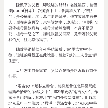
陳致平的父親（即瓊瑤的爺爺）名陳墨西，曾留
學japan(日本)，跟隨孫中山，餐與加入了北伐戰
鬥，是公民黨元老，暮年退居鄉里。他在故鄉本有夫
人，后在南京再娶，未告訴婚史，瓊瑤記：“直到祖父
要帶祖母回故鄉時，祖母才赫然發明，本身不是原
配，祖母一怒之下，謝絕跟祖父回家，竟帶著我父親
和伯父，往北京假寓了。”
陳致平從輔仁年夜學結業后，在“兩吉女中”任
教，瓊瑤的母親正在此唸書，相差7歲的二人發生“師
生戀”。
袁行恕出自豪家族，父親袁勵衡是路況銀行首任
行長。
“兩吉女中”是私立黌舍，前身是曾任北洋當局總
理熊希齡辦的“兩級女中”，1931年更名“兩吉女中”。作
家王景山鉤沉，其校址在“后門外東皇城根”，那時老
北京風行一句鄙諺：“貝滿（貝滿女中，北京166中學