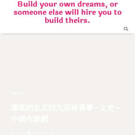
Build your own dreams, or
Skip
someone else will hire you to
to
content
build theirs.
VILIFY
瓊瑤的北京找九宮格舊事–文史–
中國作家網
admin
03/15/2025