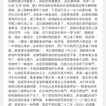
的圓明園治理處要人，我就想措施曩昔。 說起圓明園，我第一次
往是“文革”初期。鄰人周培源師長教師的外孫周義東說要往圓明園
探險。路上能夠會遭受小地痞，于是就又拉上一位小頑童壯膽。我
們出北年夜東門，沒敢過小橋進成府，沒敢東張西看，貼著朗潤園
東墻外往北走，過了萬泉河一座殘缺的石拱橋頓時呈現在面前。我
們爬上橋出溜上去，這比羅鍋橋安慰多了。然后穿過比我們還高的
蘆葦蕩，蹚著溪水前行。四下寧靜得不得了，我垂頭看著清亮小溪
里的浮萍、小魚、泥鰍。也不知是誰年夜叫一聲“水蛇”，撒腿就
跑，踢起一腳泥沙，正好濺到我的眼里，馬上迷了眼睛。我捂著一
只眼，一腳深一腳淺隨著他們倆一敗塗地。我想我們大要是從一零
一中學跑出來的（后來我才搞明白，鬧了半天我們只是穿越了綺春
園，最基礎沒進圓明園）。 再往圓明園是十年之后。我騎車往唐
家嶺年夜隊插隊。走圓明園西側的柏油路卻是平展，但東南風太微
弱了，騎車太費力，並且圓明園東南角的阿誰糞場臭不成聞。然后
我發明了一條捷徑，就是穿過圓明園。仍是出北洪流塔下的東門，
途經小時辰第一次進綺春園爬過的石拱橋，沿著湖邊曲折的土路前
行，左側是長著油松的土山，右側是年夜片稻田。穿過一處立著西
洋石柱的廢墟，看著車輪下壓出來一道道三合地盤基，最后穿出圓
明園，迎面而來的是凜凜呼嘯還夾著沙土的東南風。 1977年頭春
我再次騎車進圓明園，不外此次是老爸親身做導游——騎著他掉而
復得的三槍牌自行車。此次我們沒有出東門，而是出西校門，奔著
頤和園標的目的下往了。到了西苑我們往家教北，穿過混亂的居平
易近區很快進進了圓明園。未幾時迎面而來的是“三一八”義士留念
碑。老爸拿出一份輿圖，那是平易近國二十二年（1933）的測畫