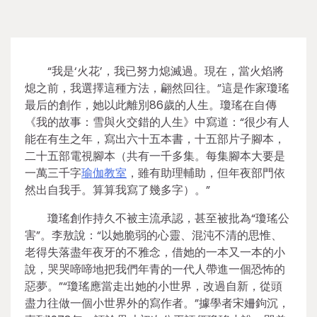
“我是‘火花’，我已努力熄滅過。現在，當火焰將
熄之前，我選擇這種方法，翩然回往。”這是作家瓊瑤
最后的創作，她以此離別86歲的人生。瓊瑤在自傳
《我的故事：雪與火交錯的人生》中寫道：“很少有人
能在有生之年，寫出六十五本書，十五部片子腳本，
二十五部電視腳本（共有一千多集。每集腳本大要是
一萬三千字
瑜伽教室
，雖有助理輔助，但年夜部門依
然出自我手。算算我寫了幾多字）。”
瓊瑤創作持久不被主流承認，甚至被批為“瓊瑤公
害”。李敖說：“以她脆弱的心靈、混沌不清的思惟、
老得失落盡年夜牙的不雅念，借她的一本又一本的小
說，哭哭啼啼地把我們年青的一代人帶進一個恐怖的
惡夢。”“瓊瑤應當走出她的小世界，改過自新，從頭
盡力往做一個小世界外的寫作者。”據學者宋姍鉤沉，