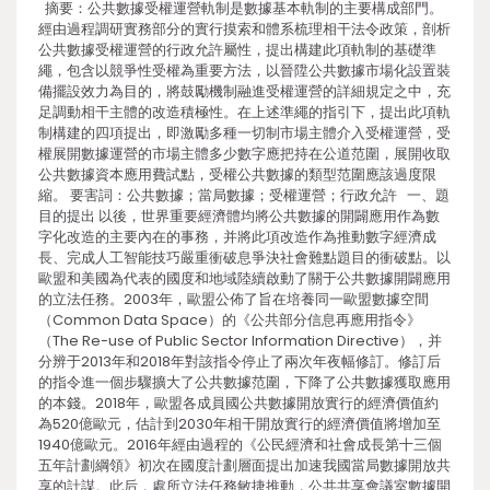
摘要：公共數據受權運營軌制是數據基本軌制的主要構成部門。
經由過程調研實務部分的實行摸索和體系梳理相干法令政策，剖析
公共數據受權運營的行政允許屬性，提出構建此項軌制的基礎準
繩，包含以競爭性受權為重要方法，以晉陞公共數據市場化設置裝
備擺設效力為目的，將鼓勵機制融進受權運營的詳細規定之中，充
足調動相干主體的改造積極性。在上述準繩的指引下，提出此項軌
制構建的四項提出，即激勵多種一切制市場主體介入受權運營，受
權展開數據運營的市場主體多少數字應把持在公道范圍，展開收取
公共數據資本應用費試點，受權公共數據的類型范圍應該過度限
縮。 要害詞：公共數據；當局數據；受權運營；行政允許 一、題
目的提出 以後，世界重要經濟體均將公共數據的開闢應用作為數
字化改造的主要內在的事務，并將此項改造作為推動數字經濟成
長、完成人工智能技巧嚴重衝破息爭決社會難點題目的衝破點。以
歐盟和美國為代表的國度和地域陸續啟動了關于公共數據開闢應用
的立法任務。2003年，歐盟公佈了旨在培養同一歐盟數據空間
（Common Data Space）的《公共部分信息再應用指令》
（The Re-use of Public Sector Information Directive），并
分辨于2013年和2018年對該指令停止了兩次年夜幅修訂。修訂后
的指令進一個步驟擴大了公共數據范圍，下降了公共數據獲取應用
的本錢。2018年，歐盟各成員國公共數據開放實行的經濟價值約
為520億歐元，估計到2030年相干開放實行的經濟價值將增加至
1940億歐元。2016年經由過程的《公民經濟和社會成長第十三個
五年計劃綱領》初次在國度計劃層面提出加速我國當局數據開放共
享的計謀。此后，處所立法任務敏捷推動，公共共享會議室數據開