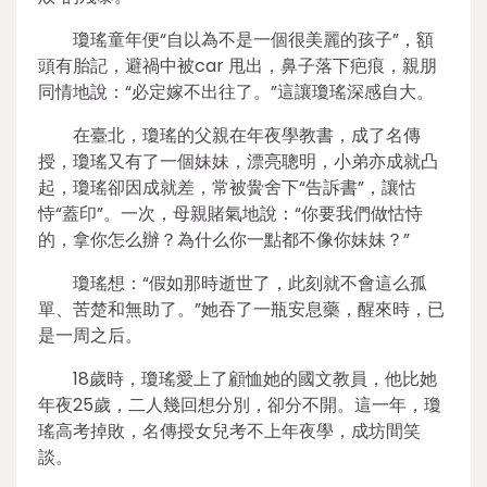
瓊瑤童年便“自以為不是一個很美麗的孩子”，額
頭有胎記，避禍中被car 甩出，鼻子落下疤痕，親朋
同情地說：“必定嫁不出往了。”這讓瓊瑤深感自大。
在臺北，瓊瑤的父親在年夜學教書，成了名傳
授，瓊瑤又有了一個妹妹，漂亮聰明，小弟亦成就凸
起，瓊瑤卻因成就差，常被黌舍下“告訴書”，讓怙
恃“蓋印”。一次，母親賭氣地說：“你要我們做怙恃
的，拿你怎么辦？為什么你一點都不像你妹妹？”
瓊瑤想：“假如那時逝世了，此刻就不會這么孤
單、苦楚和無助了。”她吞了一瓶安息藥，醒來時，已
是一周之后。
18歲時，瓊瑤愛上了顧恤她的國文教員，他比她
年夜25歲，二人幾回想分別，卻分不開。這一年，瓊
瑤高考掉敗，名傳授女兒考不上年夜學，成坊間笑
談。