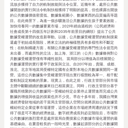
流放步獲得了自力的軌制效能與法令位置。近幾年來，處所公共數
據開放的實行與法令軌制扶植獲得了明顯的提高，但也裸露出開放
的公共數據價值密度低、數據集範圍小、數據東西的品質偏高等題
目。在此佈景下，為進一個步驟激活公共數據的生孩子要素效能，
加快培養同一的數據要素市場，2021年經由過程的《公民經濟和
社會成長第十四個五年計劃和2035年前景目的綱領》提出了公共
數據受權運營的改造新舉動。以後，公共數據受權運營的軌制摸索
還處于初始成長階段，將來立法的終極樣態具有多樣性和不斷定
性；在軌制構建方面，有關公共數據受權運營的專門性法令規范尚
未出臺，而處所性的立法，如上海、浙江的（公共）數據條例對公
共數據受權運營僅有準繩性規則。 當局部分以增值為目標展開公
共數據運營的實行要早于政策與立法。自2017年始，貴陽、成都、
淮北、北京等地當局受權特定國有企業對本地公共數據展開同一運
營。這些公共數據集中受權運營浮現出實行樣態較為單一、相干配
套軌制設定粗略的景象。現實上，在此之前，行政主管部分與市場
主體中斷斷續續的數據來往已相當廣泛。同時，行政主管部分基于
履職所積聚的公共數據同一受權給特定企業停止運營進而完成公共
數據的增值與收益的摸索也并不少見。早在十多年前，我國台灣東
邊經濟發財地域的若干當局主管部個人空間分就將原始公共數據受
權給特定企業從事市場運營，這些企業在市場經濟周遭的狀況下獲
得了很是可不雅的經濟效益。數字經濟成長到必定階段后，市場對
公共數據的激烈需求是處所當局自覺摸索公共數據市場化運營的最
基礎緣由。在曩昔較長的一段時光里，數據起源部分的公共數據開