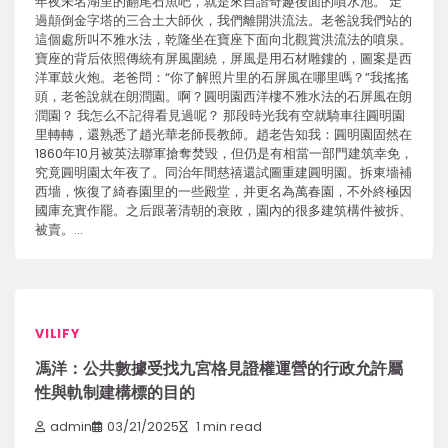
年夜未名湖里的翻尾石魚吧，就是來自諧奇趣後面的噴水池。 走
過顛倒金字塔的三合土大師伙，我們離開洪流法。老爸說我們站的
這個處所叫不雅水法，乾隆坐在寶座下面向北觀賞洪流法的噴泉。
寶座的背后依照傳統有屏風圍繞，屏風是用石材雕鏤的，圖案是西
洋軍鼓火炮。老爸問：“你了解照片里的石屏風在哪里嗎？”我搖搖
頭，老爸說就在朗潤園。啊？圓明園西洋樓不雅水法的石屏風在朗
潤園？ 我怎么不記得看見過呢？ 那段時光我有空就騎車往圓明園
里轉轉，還熟悉了趙光華老師長教師。趙老告知我：圓明園固然在
1860年10月被英法聯軍搶奪焚毀，但仍是有相當一部門建筑幸免，
究竟圓明園太年夜了。同治年間慈禧還試圖重建圓明園。拆東墻補
西墻，恢復了綺春園里的一些殿堂，并更名為萬春園，不外終極因
國庫充實作罷。之后跟著清朝的衰敗，園內的很多建筑構件被拆、
被賣。…
VILIFY
馮洋：公共數據受找九宮格見證權運營的行政允許屬
性與軌制建構標的目的
admin
03/21/2025
1 min read