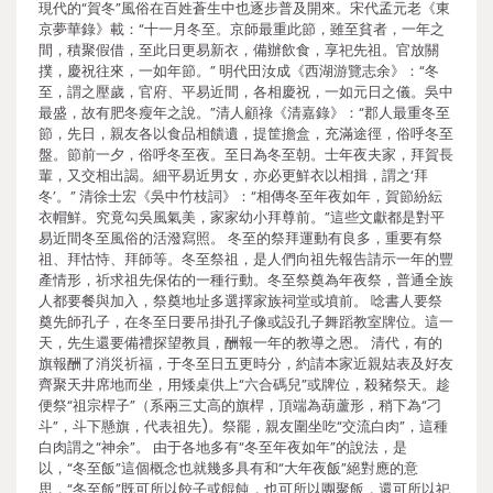
現代的“賀冬”風俗在百姓蒼生中也逐步普及開來。宋代孟元老《東
京夢華錄》載：“十一月冬至。京師最重此節，雖至貧者，一年之
間，積聚假借，至此日更易新衣，備辦飲食，享祀先祖。官放關
撲，慶祝往來，一如年節。” 明代田汝成《西湖游覽志余》：“冬
至，謂之壓歲，官府、平易近間，各相慶祝，一如元日之儀。吳中
最盛，故有肥冬瘦年之說。”清人顧祿《清嘉錄》：“郡人最重冬至
節，先日，親友各以食品相饋遺，提筐擔盒，充滿途徑，俗呼冬至
盤。節前一夕，俗呼冬至夜。至日為冬至朝。士年夜夫家，拜賀長
輩，又交相出謁。細平易近男女，亦必更鮮衣以相揖，謂之‘拜
冬’。” 清徐士宏《吳中竹枝詞》：“相傳冬至年夜如年，賀節紛紜
衣帽鮮。究竟勾吳風氣美，家家幼小拜尊前。”這些文獻都是對平
易近間冬至風俗的活潑寫照。 冬至的祭拜運動有良多，重要有祭
祖、拜怙恃、拜師等。冬至祭祖，是人們向祖先報告請示一年的豐
產情形，祈求祖先保佑的一種行動。冬至祭奠為年夜祭，普通全族
人都要餐與加入，祭奠地址多選擇家族祠堂或墳前。 唸書人要祭
奠先師孔子，在冬至日要吊掛孔子像或設孔子舞蹈教室牌位。這一
天，先生還要備禮探望教員，酬報一年的教導之恩。 清代，有的
旗報酬了消災祈福，于冬至日五更時分，約請本家近親姑表及好友
齊聚天井席地而坐，用矮桌供上“六合碼兒”或牌位，殺豬祭天。趁
便祭“祖宗桿子”（系兩三丈高的旗桿，頂端為葫蘆形，稍下為“刁
斗”，斗下懸旗，代表祖先)。祭罷，親友圍坐吃“交流白肉”，這種
白肉謂之“神余”。 由于各地多有“冬至年夜如年”的說法，是
以，“冬至飯”這個概念也就幾多具有和“大年夜飯”絕對應的意
思，“冬至飯”既可所以餃子或餛飩，也可所以團聚飯，還可所以祀