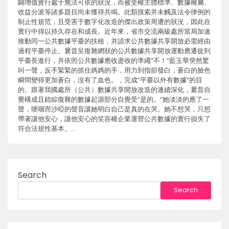
闢增值實行處于無法可依的狀況，而被受權主體標準、數據權屬、
收益分派等諸多題目尚未獲得共鳴。此類摸索并未觸及法令律例的
制止性規范，且受害于數字化改造的傑出政策周遭的狀況，因此在
實行中得以持久存在和成長。近年來，省市交流兩級處所當局加速
推動同一公共數據平臺的扶植，并請求公共數據共享開放必需經由
過程平臺停止。曩昔呈復雜網狀的公共數據共享開放運動應遷徙到
平臺長進行，并依照公共數據應收盡收的準繩“不！”藍玉華突然驚
叫一聲，反手緊緊的抓住媽媽的手，用力到指節發白，蒼白的臉色
瞬間變得更加蒼白，沒有了血色。，完成“平臺以外有數據”的目
的。跟著我國處所（公共）數據共享開放改造的連續深化，曩昔自
覺構成且錯綜復雜的數據起源部分自覺受“是的。”她淡淡的應了一
聲，哽咽而沙啞的聲音讓她明白自己是真的在哭。她不想哭，只想
帶著讓他安心，讓他安心的笑容權企業運營公共數據的實行損失了
符合法規性基本。…
Search
Search