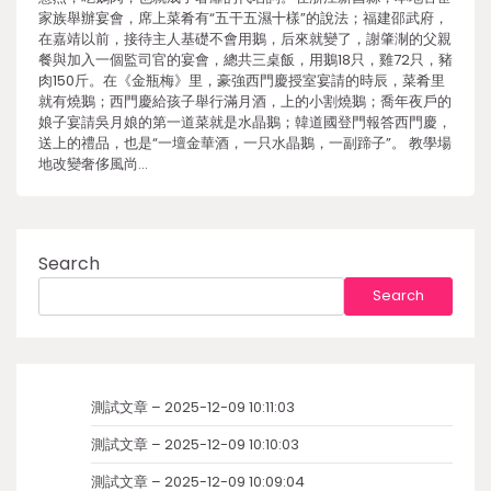
家族舉辦宴會，席上菜肴有“五干五濕十樣”的說法；福建邵武府，
在嘉靖以前，接待主人基礎不會用鵝，后來就變了，謝肇淛的父親
餐與加入一個監司官的宴會，總共三桌飯，用鵝18只，雞72只，豬
肉150斤。在《金瓶梅》里，豪強西門慶授室宴請的時辰，菜肴里
就有燒鵝；西門慶給孩子舉行滿月酒，上的小割燒鵝；喬年夜戶的
娘子宴請吳月娘的第一道菜就是水晶鵝；韓道國登門報答西門慶，
送上的禮品，也是“一壇金華酒，一只水晶鵝，一副蹄子”。 教學場
地改變奢侈風尚…
Search
Search
測試文章 – 2025-12-09 10:11:03
測試文章 – 2025-12-09 10:10:03
測試文章 – 2025-12-09 10:09:04