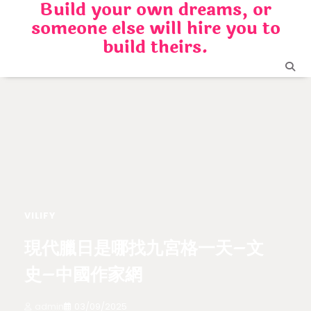
Build your own dreams, or
Skip
someone else will hire you to
to
content
build theirs.
VILIFY
現代臘日是哪找九宮格一天–文
史–中國作家網
admin
03/09/2025