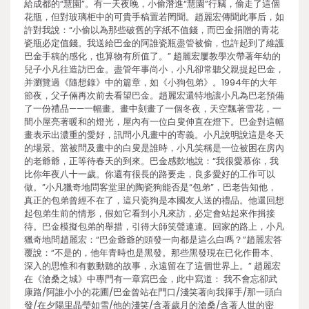
給成都的“慧園”。有一天夜晚，小偷潛進“慧園”行竊，偷走了這個
花瓶，但對玻璃柜中的可貴手稿置若罔聞。趙麗宏傳聞此事后，如
許對我說：“小偷以為那些破舊的字紙不值錢，而巴金捐贈的青花
瓷瓶必定值錢。我送給巴金的阿誰瓷瓶盡管被偷，也許起到了維護
巴金手稿的感化，也算物有所值了。” 趙麗宏屢教學次帶著年幼的
兒子小凡往造訪巴金。盡管年事尚小，小凡卻常聽父親提起巴金，
并瀏覽過《隨想錄》中的篇章，如《小狗包弟》。1994年的大年
節夜，父子倆再次前去看望巴金。趙麗宏還特地讓小凡為巴老預備
了一份禮品——一幅畫。畫中刻畫了一個冬夜，天空飄著雪花，一
間小屋亮著暖和的燈光，屋內有一位白叟伸直在燈下。巴金對這幅
畫表示出濃重的愛好，訊問小凡畫中的寄義。小凡說明說這是冬天
的場景。當被問及畫中的白叟是誰時，小凡笑稱是一位被困在房內
的老爺爺，正等待春天的到來。巴金感歎地說：“我很愛慕你，我
比你年夜八十一歲。你還有很長的路要走，良多愛好的工作可以
做。”小凡獵奇地問客堂里的陶瓷狗能否是“包弟”，巴老告知他，
真正的包弟曾經不在了，這只瓷狗是本國友人送的禮品。他還回想
起包弟生前的情形，假如它看到小凡來訪，必定會站起來作揖接
待。巴金模擬包弟的舉措，引得大師笑聲連連。回家的路上，小凡
獵奇地問趙麗宏：“巴金爺爺的頭發一向都是這么白嗎？”趙麗宏答
覆說：“不是的，他年青時也是黑發。那些黑發現在已化作冊本、
深入的思惟和有數動聽的故事，永遠留在了這個世界上。” 趙麗宏
在《滄桑之城》中專門有一章寫巴金，此中寫道： 我不會忘卻武
康路/阿誰小小的花圃/巴金曾站在門口/淺笑著向我揮手/那一頭白
發/在夕陽里晶瑩如雪/他的淺笑/含著歲月的滄桑/含著人世的密