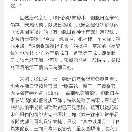
院。”
固然唐代之后，臘日的影響變小，但臘日在宋代
仍存。宋屬火德，以戌日為臘，北宋歐陽修等編修的
《太常因革禮》的《有司臘日百神于南郊》篇記錄，
太常博士奏請：“今后，蠟百神、祀社稷、享太廟，請
同用戌。”這個提議獲得了天子的批準。南宋的《夢粱
錄》也說起：“自冬至后戌日，數至第三戌，即是臘
日，謂之君王臘。”可見，宋朝初期的一段時光，是以
冬至后的第三個戌日為臘日的。
宋初，臘日這一天，朝廷仍然會舉辦祭奠典禮，
也會在臘日里犒賞官員，“賜宰執、親王、三衙從官、
內侍省官并外閫（kǔn）、前宰執等臘藥”。但臘日在
平易近間的影響逐步下降，特殊是到了南宋，唐代那
些熱烈的平易近間運動都已不見蹤跡。這可以從記載
宋代風俗的幾部古籍中看出，如《武林往事》對平易
近間的臘日運動只字未提，只說：“禁中以尾月二十四
為末節夜，三旬日為年夜節夜，呈女童驅儺，裝六丁