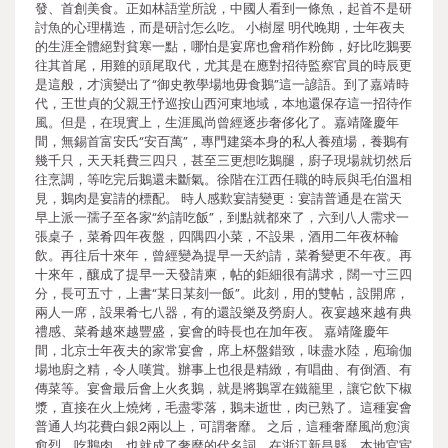
發、首創美食。正如林語堂所說，中國人看到一條魚，起首不是研
討魚的心理構造，而是研討怎么吃。 小樹屋 明代晚期，士年夜夫
的生涯全體絕對貧寒一點，哪怕是宴席也會稍作粉飾，好比吃鵝要
往其首尾，用雞的頭尾取代，尤其是在應對招待監察官員的時辰更
是這般，才演變出了“御史教學場地毋食鵝”這一諺語。到了嘉靖時
代，王世貞的父親王忬巡按山西河東地域，本地還保存這一招待作
風。但是，在現實上，生涯風尚曾經逐步奢侈化了。嘉靖隆慶年
間，無錫首富安氏“安百萬”，專門建築本身的私人養殖場，養鵝有
幾千只，天天耗費三四只，甚至三更想吃鵝腿，廚子現場就切然后
往烹調，等吃完后鵝還未斷氣。徐階在江西任職的時辰與毛伯溫相
見，鵝肉是宴請的標配。 時人感歎宴請變更：宴請普通是在當天
早上派一孺子至各家“約請吃飯”，到點就都來了，六到八人需求一
張桌子，菜肴四年夜盤，四隅四小菜，不設果，酒用二年夜杯輪
飲。再往后十來年，曾經變為提早一天約請，菜肴變更不年夜。再
十來年，釀成了提早一天發請柬，帖的鉅細很有講求，闊一寸三四
分，長可五寸，上書“某日某刻一飯”。此刻，用的雙帖，設開席，
兩人一席，設果肴七八器，有的還設樂及勞廚人。夜宴越來越有典
禮感、菜肴越來越豐盛，宴會的時長也在加年夜。 嘉靖隆慶年
間，北京士年夜夫的家常宴會，席上杯盤錯致，味盡水陸，庖瑜伽
場地廚之精，令人嘆賞。辦事上也很是精緻，有唱曲、有倒酒、有
傳菜等。宴會最后會上火炙鵝，就是將鵝罩在鐵籠里，讓它飲下椒
漿，直接在火上燒烤，毛盡零落，鵝未逝世，肉已熟了。這種宴會
普通人均花費白銀2兩以上，可謂奢靡。 之后，這種奢靡風尚愈演
愈烈，吃鵝肉，也就成了奢靡的代名詞。在浙江新昌縣，本地官宦