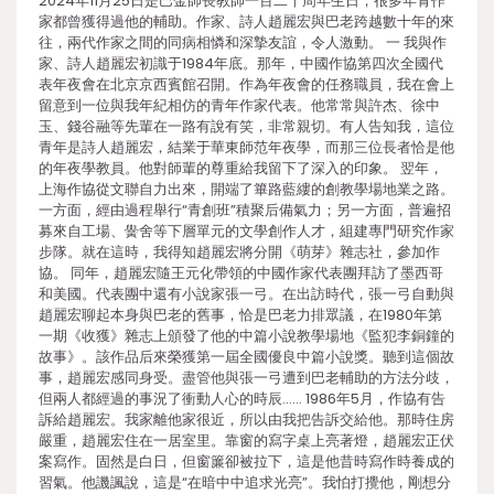
2024年11月25日是巴金師長教師一百二十周年生日，很多年青作
家都曾獲得過他的輔助。作家、詩人趙麗宏與巴老跨越數十年的來
往，兩代作家之間的同病相憐和深摯友誼，令人激動。 一 我與作
家、詩人趙麗宏初識于1984年底。那年，中國作協第四次全國代
表年夜會在北京京西賓館召開。作為年夜會的任務職員，我在會上
留意到一位與我年紀相仿的青年作家代表。他常常與許杰、徐中
玉、錢谷融等先輩在一路有說有笑，非常親切。有人告知我，這位
青年是詩人趙麗宏，結業于華東師范年夜學，而那三位長者恰是他
的年夜學教員。他對師輩的尊重給我留下了深入的印象。 翌年，
上海作協從文聯自力出來，開端了篳路藍縷的創教學場地業之路。
一方面，經由過程舉行“青創班”積聚后備氣力；另一方面，普遍招
募來自工場、黌舍等下層單元的文學創作人才，組建專門研究作家
步隊。就在這時，我得知趙麗宏將分開《萌芽》雜志社，參加作
協。 同年，趙麗宏隨王元化帶領的中國作家代表團拜訪了墨西哥
和美國。代表團中還有小說家張一弓。在出訪時代，張一弓自動與
趙麗宏聊起本身與巴老的舊事，恰是巴老力排眾議，在1980年第
一期《收獲》雜志上頒發了他的中篇小說教學場地《監犯李銅鐘的
故事》。該作品后來榮獲第一屆全國優良中篇小說獎。聽到這個故
事，趙麗宏感同身受。盡管他與張一弓遭到巴老輔助的方法分歧，
但兩人都經過的事況了衝動人心的時辰…… 1986年5月，作協有告
訴給趙麗宏。我家離他家很近，所以由我把告訴交給他。那時住房
嚴重，趙麗宏住在一居室里。靠窗的寫字桌上亮著燈，趙麗宏正伏
案寫作。固然是白日，但窗簾卻被拉下，這是他昔時寫作時養成的
習氣。他譏諷說，這是“在暗中中追求光亮”。我怕打攪他，剛想分