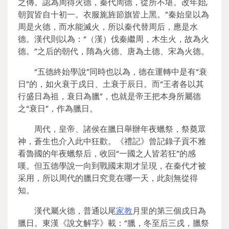
之傳。認為周得火德，秦代周德，從所不堪。改年始,
朝賀皆自十初一。衣服旄旌節旗皆上黑。”秦始皇以為
周是火德，而水能滅火，所以秦代替周后，應是水
德。漢代則以為：“（漢）伐秦繼周，木生火，故為火
德。”之后的朝代，隋為火德、唐為土德、宋為火德。
“五德終始學說”同時也以為，德在運轉中是有“衰
日”的，如火衰于戌日、土衰于辰日。而“王者各以其
行盛日為祖，衰日為臘”，也就是帝王把本身所屬德
之“衰日”，作為臘日。
周代，皇帝、諸侯在臘日舉辦年夜蠟祭，祭奠眾
神，蒼生也介入此中狂歡。《禮記》曾記錄子貢不雅
看魯國的年夜蠟祭后，收回“一國之人皆若狂”的感
嘆。但五德學說一向到戰國末期才呈現，在秦代才被
采用，所以周代的臘日究竟在哪一天，此刻無從得
知。
漢代屬火德，普通以尾
家教
月里的第三個戌日為
臘日。東漢《說文解字》載：“臘，冬至后三戌，臘祭