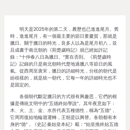
明天是2025年的第二天，農歷也已進進尾月。舊
時，進進尾月，有一個最主要的節日要慶賀，那就是
臘日。關于臘日的時光，良多人以為是尾月初八，並
且成書于南北朝的《荊楚歲時記》就已經如許記
錄：“十仲春八日為臘日。”實在否則。《荊楚歲時
記》記錄的只是南北朝時代楚地過臘八等節日的風
氣。從西周至唐宋，臘日的詳細時光，分歧的朝代是
紛歧樣的，就是統一朝代，它每一年的詳細時光也不
是固定的。
各個朝代斷定臘日的方式很有興趣思，它們的根
據是傳統文明中的“五德終始學說”。其年夜意如下：
木、火、土、金、水所代表五種德性，稱為“五德”，
它周而復始地輪迴運轉，王朝是以興替。各朝都有本
身的“德”，《史記·秦始皇本紀》載：“始皇推終始五德