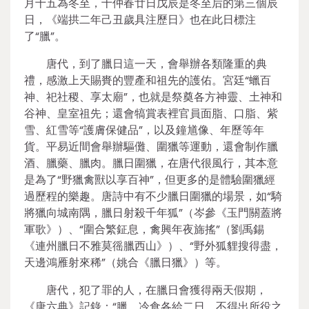
月十五為冬至，十仲春廿日戊辰是冬至后的第三個辰
日，《端拱二年己丑歲具注歷日》也在此日標注
了“臘”。
唐代，到了臘日這一天，會舉辦各類隆重的典
禮，感激上天賜賚的豐產和祖先的護佑。宮廷“蠟百
神、祀社稷、享太廟”，也就是祭奠各方神靈、土神和
谷神、皇室祖先；還會犒賞表裡官員面脂、口脂、紫
雪、紅雪等“護膚保健品”，以及鐘馗像、年歷等年
貨。平易近間會舉辦驅儺、圍獵等運動，還會制作臘
酒、臘藥、臘肉。臘日圍獵，在唐代很風行，其本意
是為了“野獵禽獸以享百神”，但更多的是體驗圍獵經
過歷程的樂趣。唐詩中有不少臘日圍獵的場景，如“騎
將獵向城南隅，臘日射殺千年狐”（岑參《玉門關蓋將
軍歌》）、“圍合繁鉦息，禽興年夜旆搖”（劉禹錫
《連州臘日不雅莫徭臘西山》）、“野外狐貍搜得盡，
天邊鴻雁射來稀”（姚合《臘日獵》）等。
唐代，犯了罪的人，在臘日會獲得兩天假期，
《唐六典》記錄：“臘、冷食各給二日，不得出所役之