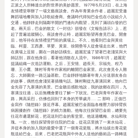
正派之人所轉達出的對世界的美妙愿景。 1977年5月23日，在上海
友情禮堂舉辦了一場文藝座談會。作為年青業余作者，趙麗宏受邀
舞蹈場地餐與加入詩歌組會商。會議時代得知巴金也在小說組介入
交通，他靜靜走到隔鄰半開的門邊向內觀望，見到了滿頭白發的巴
老。兩天后，巴金的散文《一封信》頒發在《文報告請示》上，惹
起了普遍追蹤關心。座談會停止時，趙麗宏盼望再會見巴金。開會
后，他等待在友情禮堂門前的廣場上。不久，他看到巴金與黃佐
臨、柯靈、王西彥、草嬰、黃裳、徐開壘等人從會場走出來，他們
在廣場上逗留，圍在一路妙語橫生。趙麗宏遠了望著巴老淺笑與大
師話別，跟在他身后，看著他消散在人流中。 1986年1月，趙麗宏
提議組織一次造訪運動。之后，王安憶、趙長天、宗福先、程乃
珊、王小鷹、陳村等青年作家相約離開巴金家里。此次會見令人難
忘，大師圍坐一路泛論甚歡。巴金靜靜地聽著年青人分送朋友各自
的故事，偶然也會淺笑著插幾句話。陳村剛從九寨溝回來，他向巴
金先容了九寨溝的美景。巴金聽后感歎地說，我的故鄉在四川，九
寨溝沒往過，以后無機會要往了解一下狀況。巴老與青年作家在一
路，興高采烈，仿佛也回到了本身的芳華歲月…… 二 那時，正值巴
金寫作《隨想錄》接近序幕。趙麗宏被巴金面臨各種壓力卻掉臂疾
病困擾創作《隨想錄》的精力激動。他每次往探望巴金前，總要先
往花市遴選鮮花，把花送到巴金的客堂里。他送過蠟梅、水仙和玫
瑰。一次，他往探望骨折住院的巴金，從花店里挑了一束水仙花，
并從本身的加入我的最愛中選了一個青花瓷瓶，將水仙拔出青花瓷
瓶送給巴金。后來，巴老把花瓶與中外友人送他的藝術品一路轉送