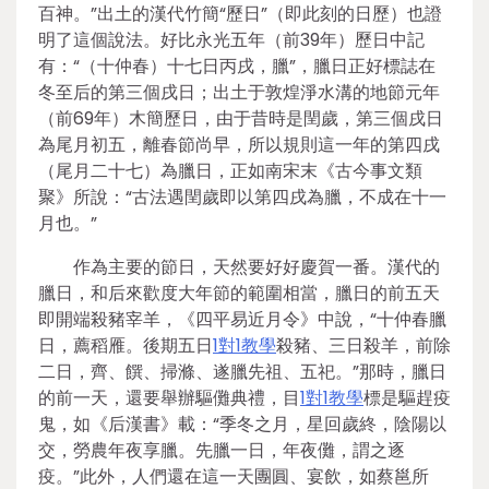
百神。”出土的漢代竹簡“歷日”（即此刻的日歷）也證
明了這個說法。好比永光五年（前39年）歷日中記
有：“（十仲春）十七日丙戌，臘”，臘日正好標誌在
冬至后的第三個戌日；出土于敦煌淨水溝的地節元年
（前69年）木簡歷日，由于昔時是閏歲，第三個戌日
為尾月初五，離春節尚早，所以規則這一年的第四戌
（尾月二十七）為臘日，正如南宋末《古今事文類
聚》所說：“古法遇閏歲即以第四戌為臘，不成在十一
月也。”
作為主要的節日，天然要好好慶賀一番。漢代的
臘日，和后來歡度大年節的範圍相當，臘日的前五天
即開端殺豬宰羊，《四平易近月令》中說，“十仲春臘
日，薦稻雁。後期五日
1對1教學
殺豬、三日殺羊，前除
二日，齊、饌、掃滌、遂臘先祖、五祀。”那時，臘日
的前一天，還要舉辦驅儺典禮，目
1對1教學
標是驅趕疫
鬼，如《后漢書》載：“季冬之月，星回歲終，陰陽以
交，勞農年夜享臘。先臘一日，年夜儺，謂之逐
疫。”此外，人們還在這一天團圓、宴飲，如蔡邕所