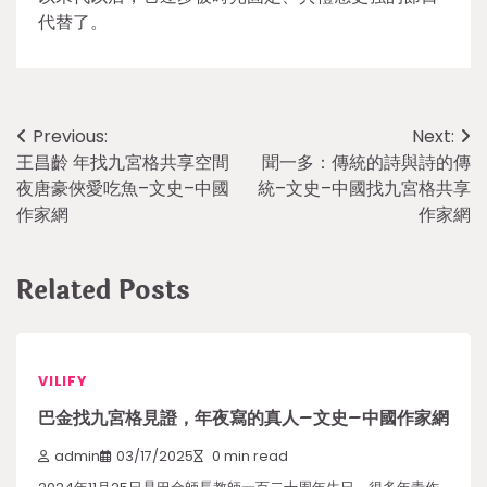
代替了。
Post
Previous:
Next:
王昌齡 年找九宮格共享空間
聞一多：傳統的詩與詩的傳
navigation
夜唐豪俠愛吃魚–文史–中國
統–文史–中國找九宮格共享
作家網
作家網
Related Posts
VILIFY
巴金找九宮格見證，年夜寫的真人–文史–中國作家網
admin
03/17/2025
0 min read