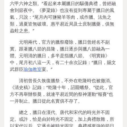
六甲六神之類。”看起來本屬臘日的驅儺典禮，曾經融
會到節夜中。《夢粱錄》也沒有提到專屬于臘日的風
氣，只說：“尾月內可鹽豬羊等肉，或作臘、法魚之
類，過夏皆無破壞。惠平易近局及士庶制臘藥，俱無
蟲蛀之患。”
元明兩代，官方的臘祭廢除，臘日曾經名不副
實。跟著臘八節的昌隆，臘日逐步與臘八節融為一
體。元明清的臘日，多半是指臘八節。《明實錄》
中，尾月初八這一天，有二十余次記錄：“臘日，賜文
武群臣
瑜伽教室
宴。”
清初曾長久恢復臘祭，不外在乾隆時也被撤消。
《清史稿》記錄：“乾隆十年，詔罷蠟祭。”從此，官
方不再舉辦祭奠，就連平易近間的祭神運動“報賽”也
一并制止。臘日從此名實俱不存了。
總之，臘日在漢代、唐代和宋代的時光并不固
定。或許，恰是由於時光不固定，加上典禮散雜，所
以宋代以后，它逐步被時光固定、典禮感更強的節日