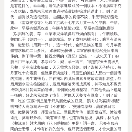
涕而食之，密令醫工逃逸。不多，告薨。”可見這時，朱元璋賜膳
是有題目的。垂垂地，這個故事進級成另一個版本：徐達病重不克
不及吃鵝，成果朱元璋經由過程犒賞鵝把徐達給送走了。到了清
代，趙翼以為這很荒謬。 拋開故事的真假不談，朱元璋確切愛吃
鵝。《南京光祿寺》記錄了洪武十七年六月某一天的早膳、午膳。
此中，早膳有飯菜12道，午膳有飯菜20道，早膳有煎爛拖齏鵝
（以搗碎的姜、蒜、韭菜末兒爆噴鼻后煎焗的鵝肉），午膳燒鵝、
鵝肉巴子（鵝肉干）、絲鵝粉湯。到了成祖朱棣時代，膳單有清蒸
雞、椒醋鵝（用鵝一只）。這一時代，全部皇族的用膳，每月年夜
體需求鵝約二百多只。 跟著時光變遷，皇室的費用顯然是日漸奢
侈的。到了明中葉，據祝允明的《野記》記錄，“（成化天子）御
膳日用三羊八鵝。孝宗即位，減，羊一鵝三。”明憲宗天天需求八
只鵝，明孝宗比擬節儉，天天需求五只鵝。到了崇禎天子時代，每
月要吃十次素膳，但總嫌寡淡無味，尚膳監的擔任人想出一個折衷
的措施，將生鵝褪毛，并在掏出內臟后將素食材放進鵝肚燉煮，然
后用酒水清洗往除腥味，最后用麻油烹煮成菜肴，神不知鬼不覺完
成崇禎吃甘旨素菜的請求。這個演化經過歷程，在其他食品上也是
一樣的，好比朱元璋為了憶苦，習氣天天餐食有豆腐，可到了后
輩，吃的“豆腐”倒是近千只鳥腦做成的豆腐。 鵝肉成為宴請“標配”
明初詩人高啟寫過一首《不雅鵝》：“交睡春塘熱，蘋噴鼻日欲
曛。嫩憐黃似酒，凈愛白如云。擊亂思常侍，籠回憶右軍。滄波堪
遠泛，莫進野鳧群。”既有畫面感，也有深遠意境。異樣，林良的
《鵝泳圖》與沈周的《花下睡鵝圖》更是可謂一盡。 只要有錢有
閑的士階級，才幹有如許的創作。也只要這個階級，才會大批的研