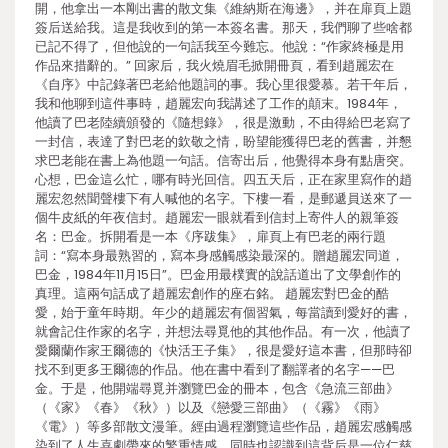
開，他拿出一本剛出書的散文集《維納斯在海邊》，并在扉頁上題
簽后送給我。這是我收到的第一本簽名書。那天，我們聊了些啥都
已記不得了，但他說的一句話我至今難忘。他說：“作家終極是用
作品來措辭的。” 回家后，我火燒眉毛掀開冊頁，看到趙麗宏在
《自序》中記錄著巴老給他題詞的事。我心里很愛慕。若干年后，
我和他聊到這件事時，趙麗宏向我講述了工作的顛末。1984年，
他讀了巴老陸續頒發的《隨想錄》，很是激動，不由得給巴老寫了
一封信，表達了對巴老的欽敬之情，盼望能獲得巴老的舊書，并懇
求巴老能在書上為他題一句話。信寄出后，他覺得本身有點唐突。
心想，巴金這么忙，哪有時光回信。四五天后，正在家里寫作的趙
麗宏忽然聞聲樓下有人喊他的名字。下樓一看，是郵遞員送來了一
個牛皮紙的年夜信封。趙麗宏一眼就看到信封上寄件人的親筆簽
名：巴金。拆開看是一本《序跋集》，扉頁上有巴老的兩行題
詞：“寫本身最熟習的，寫本身感觸感染最深的。贈趙麗宏同道，
巴金，1984年11月15日”。巴金用最樸實的說話道出了文學創作的
真理。這兩句話成了趙麗宏創作的座右銘。 趙麗宏對巴金的酷
愛，始于童年時期。年少的趙麗宏有個習氣，每當讀到愛好的書，
就會記住作家的名字，并想法尋覓他的其他作品。有一次，他讀了
愛爾蘭作家王爾德的《快活王子集》，很是愛好這本書，但那時卻
找不到更多王爾德的作品。他在書中看到了翻譯者的名字——巴
金。于是，他開端尋覓并瀏覽巴金的冊本，包含《急流三部曲》
（《家》《春》《秋》）以及《戀愛三部曲》（《霧》《雨》
《電》）等多部散文漫筆。經由過程瀏覽這些作品，趙麗宏感觸感
染到了人生喜劇帶來的繁重情感，同時也認識到這背后是一位仁慈