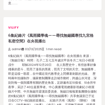
意………
VILIFY
​6集紀錄片《風雨國學魂——尋找無錫國專找九宮格
私密空間》在央視播出
admin
03/13/2025
1 min read
6集紀錄片《風雨國學魂——尋找無錫國專》在央視播出 來源：
《無錫日報》 時間：孔子二五七五年歲次甲辰冬月二旬日小樹屋
戊午 耶穌2024年12月20日 在人類歷史中，有些故事好像
殘暴的星斗，照亮了漫長的黑夜，照亮了文明的天空。無錫國專，
即是這樣一顆星，在中國近現代教導史上閃爍著刺眼的光線。 歷
時兩年拍攝制作，攝家教制團隊走訪城市鄉村，跨越山水河道，深
刻到每一個與國專有關的歷史角落，足跡遍布近10個省、10余所年
夜學，采訪了40位嘉賓學者。中心廣播電視總臺影視劇紀小樹屋
錄片中間、中共無錫市梁溪區委員會、無錫日報報業集團聯合攝制
的6集紀錄片《風雨國學魂——尋找無錫國專》共享會議室已于近
日在CCTV-9紀錄頻道播出。 紀錄片共有《風雨》《辦校》《種
子》《師長教師》《內遷》《歲月》6集，采用數字建模、場景還