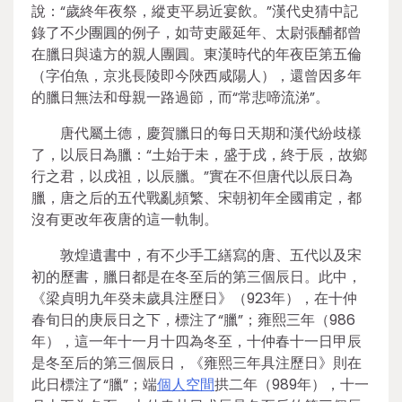
說：“歲終年夜祭，縱吏平易近宴飲。”漢代史猜中記
錄了不少團圓的例子，如苛吏嚴延年、太尉張酺都曾
在臘日與遠方的親人團圓。東漢時代的年夜臣第五倫
（字伯魚，京兆長陵即今陜西咸陽人），還曾因多年
的臘日無法和母親一路過節，而“常悲啼流涕”。
唐代屬土德，慶賀臘日的每日天期和漢代紛歧樣
了，以辰日為臘：“土始于未，盛于戌，終于辰，故鄉
行之君，以戌祖，以辰臘。”實在不但唐代以辰日為
臘，唐之后的五代戰亂頻繁、宋朝初年全國甫定，都
沒有更改年夜唐的這一軌制。
敦煌遺書中，有不少手工繕寫的唐、五代以及宋
初的歷書，臘日都是在冬至后的第三個辰日。此中，
《梁貞明九年癸未歲具注歷日》（923年），在十仲
春旬日的庚辰日之下，標注了“臘”；雍熙三年（986
年），這一年十一月十四為冬至，十仲春十一日甲辰
是冬至后的第三個辰日，《雍熙三年具注歷日》則在
此日標注了“臘”；端
個人空間
拱二年（989年），十一