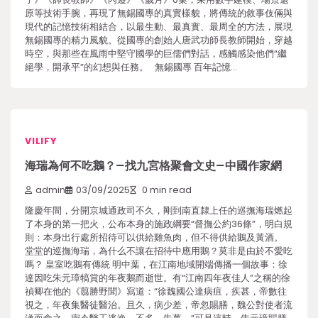
原等技術手腕，再現了無錫國專的真實樣貌，將傳統的敘事伎倆與
現代的記憶技術相結合，以最生動、最真實、最周全的方法，展現
無錫國專的精力風貌。從國專的創始人唐武功師長教師開始，穿越
時空，與那些在風雨中堅守國學的巨儒們對話，感觸感染他們“繼
絕學，開承平”的幻想與任務。 無錫國專 百年記憶…
VILIFY
海瑞為何不吃鵝？–找九宮格聚會文史–中國作家網
admin
03/09/2025
0 min read
隆慶年間，分開京城通政司不久，剛到南直隸上任的巡撫海瑞燃起
了本身的第一把火，公布本身的施政綱要“督撫公約36條”，明白規
則：本身出行處所招待可以供給雞魚肉，但不得供給鵝及黃酒。
堂堂的巡撫海瑞，為什么不讓在招待中應用鵝？莫非是由於不愛吃
嗎？ 皇室吃鵝有傳統 明中葉，在江南地域開端傳播一個故事：徐
達因吃朱元璋犒賞的年夜鵝而逝世。有“江南四年夜佳人”之稱的徐
禎卿在他的《翦勝野聞》寫道：“徐魏國公達病疽，疾甚，帝數往
視之，年夜集醫徒醫治。且久，病少差，帝忽賜膳，魏公對使者流