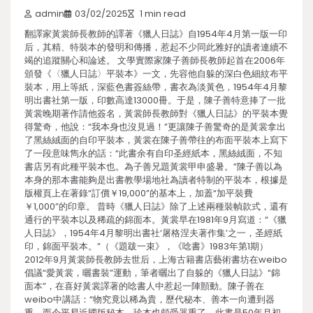
admin
03/02/2025
1 min read
翻譯家黃裳師長教師的譯著《獵人日誌》自1954年4月第一版一印
后，其精、特裝本的發明和傳播，惹起不少同此雅好的讀者連續不
竭的追蹤關心和論述。 文學實際家陳子善師長教師起首在2006年
頒發《〈獵人日誌〉平裝本》一文，先容他自躲的深白色細紋布平
裝本，用上等紙，深藍色書簽絲帶，書衣為淡黃色，1954年4月黎
明出書社第一版，印數高達13000冊。于是，陳子善特意捧了一批
黃裳晚期著作請他簽名，黃裳師長教師對《獵人日誌》的平裝本覺
得驚奇，他說：“我本身也沒見過！”更讓陳子善驚奇的是黃裳拿出
了黑絲絨面的自印平裝本，黃裳在陳子善帶往的布面平裝本上寫下
了一段意味雋永的話：“此書余有自印圣經紙本，黑絲絨面，不知
書店另有此種平裝本也。為子善兄題黃裳甲申盛暑。”陳子善以為
本身的那本書能夠是出書教學場地社為讀者特制的平裝本，根據是
版權頁上在著錄“訂價￥19,000”的基本上，加蓋“加平裝費
￥1,000”的印章。 昔時《獵人日誌》除了上述兩種裝幀款式，還有
通行的平裝本以及稀疏的錦面本。黃裳早在1981年9月寫道：“《獵
人日誌》，1954年4月黎明出書社‘屠格涅夫著作集’之一，圣經紙
印，錦面平裝本。”（《題跋一束》，《唸書》1983年第1期）
2012年9月黃裳師長教師去世后，上海古籍書店藝術書坊在weibo
倡議“愛黃裳，曬書裝”運動，筆者曬出了自躲的《獵人日誌》“錦
面本”，在喜好黃裳譯著的唸書人中惹起一陣顫動。陳子善在
weibo中講話：“物究竟以稀為貴，歷代秘本、善本一向遭到器
重，而今平易近國版秘本、珍本也頗受器重了。此書是50年月初