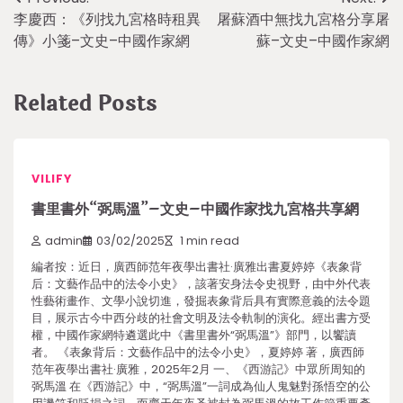
Post
李慶西：《列找九宮格時租異
屠蘇酒中無找九宮格分享屠
navigation
傳》小箋–文史–中國作家網
蘇–文史–中國作家網
Related Posts
VILIFY
書里書外“弼馬溫”–文史–中國作家找九宮格共享網
admin
03/02/2025
1 min read
編者按：近日，廣西師范年夜學出書社·廣雅出書夏婷婷《表象背
后：文藝作品中的法令小史》，該著安身法令史視野，由中外代表
性藝術畫作、文學小說切進，發掘表象背后具有實際意義的法令題
目，展示古今中西分歧的社會文明及法令軌制的演化。經出書方受
權，中國作家網特遴選此中《書里書外“弼馬溫”》部門，以饗讀
者。 《表象背后：文藝作品中的法令小史》，夏婷婷 著，廣西師
范年夜學出書社·廣雅，2025年2月 一、《西游記》中眾所周知的
弼馬溫 在《西游記》中，“弼馬溫”一詞成為仙人鬼魅對孫悟空的公