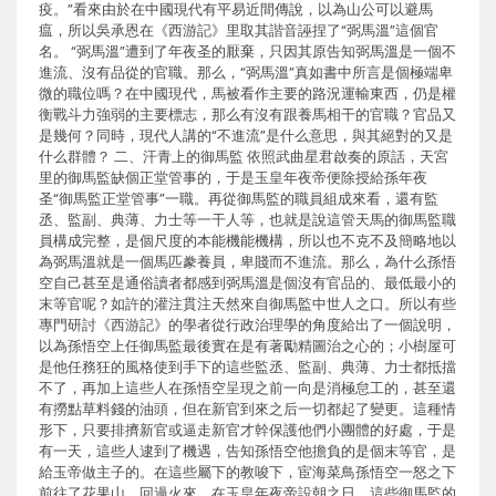
疫。”看來由於在中國現代有平易近間傳說，以為山公可以避馬
瘟，所以吳承恩在《西游記》里取其諧音誣捏了“弼馬溫”這個官
名。 “弼馬溫”遭到了年夜圣的厭棄，只因其原告知弼馬溫是一個不
進流、沒有品從的官職。那么，“弼馬溫”真如書中所言是個極端卑
微的職位嗎？在中國現代，馬被看作主要的路況運輸東西，仍是權
衡戰斗力強弱的主要標志，那么有沒有跟養馬相干的官職？官品又
是幾何？同時，現代人講的“不進流”是什么意思，與其絕對的又是
什么群體？ 二、汗青上的御馬監 依照武曲星君啟奏的原話，天宮
里的御馬監缺個正堂管事的，于是玉皇年夜帝便除授給孫年夜
圣“御馬監正堂管事”一職。再從御馬監的職員組成來看，還有監
丞、監副、典薄、力士等一干人等，也就是說這管天馬的御馬監職
員構成完整，是個尺度的本能機能機構，所以也不克不及簡略地以
為弼馬溫就是一個馬匹豢養員，卑賤而不進流。那么，為什么孫悟
空自己甚至是通俗讀者都感到弼馬溫是個沒有官品的、最低最小的
末等官呢？如許的灌注貫注天然來自御馬監中世人之口。所以有些
專門研討《西游記》的學者從行政治理學的角度給出了一個說明，
以為孫悟空上任御馬監最後實在是有著勵精圖治之心的；小樹屋可
是他任務狂的風格使到手下的這些監丞、監副、典薄、力士都抵擋
不了，再加上這些人在孫悟空呈現之前一向是消極怠工的，甚至還
有撈點草料錢的油頭，但在新官到來之后一切都起了變更。這種情
形下，只要排擠新官或逼走新官才幹保護他們小團體的好處，于是
有一天，這些人逮到了機遇，告知孫悟空他擔負的是個末等官，是
給玉帝做主子的。在這些屬下的教唆下，宦海菜鳥孫悟空一怒之下
前往了花果山。回過火來，在玉皇年夜帝設朝之日，這些御馬監的