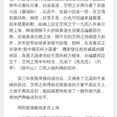
耕作出書社出書。自渝返滬，艾明之分辨出書了長篇
小說《霧城秋》，以及中、短篇小說各一部，在文壇
初露頭角。惋惜，好景不長，白色可怕越來越嚴重。
顛末穩重斟酌，組織上設定艾明之于一九四八年春分
開上海，轉進開辦不久的噴鼻港生涯書店編纂部任
務。在噴鼻港任務之余，閑不住的艾明之持續盡力創
作，并常投寄給噴鼻港報刊頒發。那時，生涯書店正
在發布“新中國百科小叢書”，機密發往把持威嚴的國
統區，為寬大讀者供給可貴的精力糧食。在編纂部設
定下，艾明之用半年時光，完成了《馬克思》《列
寧》《孫中山》三部人物列傳的寫作。
當三年夜戰爭獲得成功后，又傳來了北溫和平束
縛的喜信。艾明之和滯留在噴鼻港的大量平易近主人
士無不興高采烈，黨組織實時租借了一艘外籍汽船，
將他們專輪送到北平。
周而復激勵他多寫上海