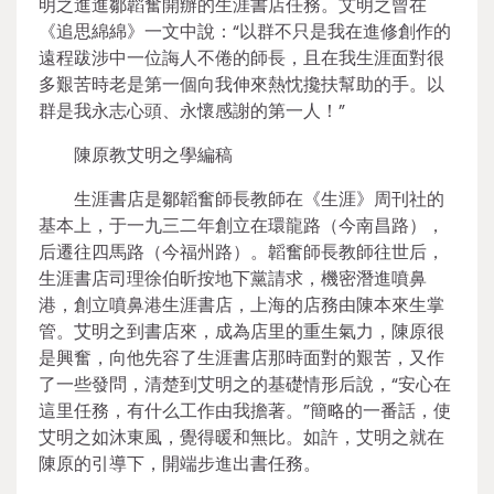
明之進進鄒韜奮開辦的生涯書店任務。艾明之曾在
《追思綿綿》一文中說：“以群不只是我在進修創作的
遠程跋涉中一位誨人不倦的師長，且在我生涯面對很
多艱苦時老是第一個向我伸來熱忱攙扶幫助的手。以
群是我永志心頭、永懷感謝的第一人！”
陳原教艾明之學編稿
生涯書店是鄒韜奮師長教師在《生涯》周刊社的
基本上，于一九三二年創立在環龍路（今南昌路），
后遷往四馬路（今福州路）。韜奮師長教師往世后，
生涯書店司理徐伯昕按地下黨請求，機密潛進噴鼻
港，創立噴鼻港生涯書店，上海的店務由陳本來生掌
管。艾明之到書店來，成為店里的重生氣力，陳原很
是興奮，向他先容了生涯書店那時面對的艱苦，又作
了一些發問，清楚到艾明之的基礎情形后說，“安心在
這里任務，有什么工作由我擔著。”簡略的一番話，使
艾明之如沐東風，覺得暖和無比。如許，艾明之就在
陳原的引導下，開端步進出書任務。