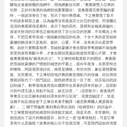
驟地走進被晾曬的漁網中，用漁網象征坎阱，“奧賽羅墮入亞果的
坎阱，正好叫海濱的漁網把他重重圍住”。當奧賽羅完整受騙的霎
時，一個波浪卷住了他，預示了他行將撲滅。 卞之琳贊賞了影片
中的諸多精當之處，以為編導沒有孤負莎士比亞的發明。邦達爾丘
克演的奧賽羅很是勝利，表示了他的高尚、質樸和走極真個偏向；
波波夫扮演的亞果也正確地表現了莎士比亞的意圖，不在概況上夸
張，不把亞果夸張成一個抽象的險惡的化身。十全十美的是苔絲狄
蒙娜的飾演者只是無邪、姣好、心愛、不幸，沒有表示出柔里帶
剛。由於只要剛柔相濟，苔絲狄蒙娜才會在開首爭奪婚姻不瑜伽教
室受拘束而果斷斗爭，才會在開頭受讒諂致逝世而愛心不變，才會
被奧賽羅稱為“嬌美的兵士”。卞之琳特殊觀賞影片的開頭，奧賽羅
把苔絲狄蒙娜的尸體抱到城堡的平臺上，面向年夜海，在那里悼念
和懊悔，阿誰場景很詩化，佈景是拂曉，有些光明，象征著戀愛恢
復、光亮重現。卞之琳辯證地評舞蹈教室價影片的伎倆，好比用現
實鏡頭取代了一部門說話，固然經濟並且一目了然，但莎翁詩的說
話削減了。教學場地進而指出國際符合原著的譯本尚缺少，這部影
片的中譯文讓人有點不知足，缺乏詩意，“（這部影片）推進我們
爭奪莎士比亞腳本的較好譯本的早日呈現”。現實也驗證了，恰是
這種不知足感促使卞之琳后來著手翻譯《威尼斯摩爾人奧瑟羅喜
劇》。 二 關于勞倫斯·奧利弗自導自演的《哈姆雷特》的評論中，
卞之琳贊賞他把哈姆雷特演得能文能武，很是天然、非常勝利。但
他也指出了該片的幾個題目，此中之一是“故事很熱烈，可是它畢
竟有什么意義呢？故事的核心分子也很活潑，可是我們該如何清楚