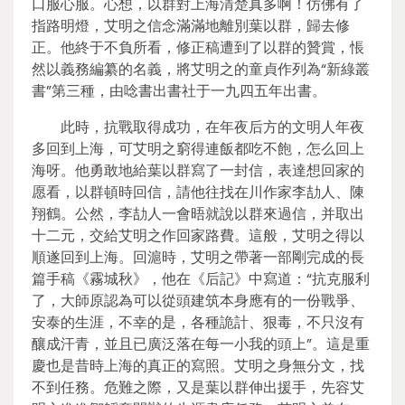
口服心服。心想，以群對上海清楚真多啊！仿佛有了
指路明燈，艾明之信念滿滿地離別葉以群，歸去修
正。他終于不負所看，修正稿遭到了以群的贊賞，悵
然以義務編纂的名義，將艾明之的童貞作列為“新綠叢
書”第三種，由唸書出書社于一九四五年出書。
此時，抗戰取得成功，在年夜后方的文明人年夜
多回到上海，可艾明之窮得連飯都吃不飽，怎么回上
海呀。他勇敢地給葉以群寫了一封信，表達想回家的
愿看，以群頓時回信，請他往找在川作家李劼人、陳
翔鶴。公然，李劼人一會晤就說以群來過信，并取出
十二元，交給艾明之作回家路費。這般，艾明之得以
順遂回到上海。回滬時，艾明之帶著一部剛完成的長
篇手稿《霧城秋》，他在《后記》中寫道：“抗克服利
了，大師原認為可以從頭建筑本身應有的一份戰爭、
安泰的生涯，不幸的是，各種詭計、狠毒，不只沒有
釀成汗青，並且已廣泛落在每一小我的頭上”。這是重
慶也是昔時上海的真正的寫照。艾明之身無分文，找
不到任務。危難之際，又是葉以群伸出援手，先容艾