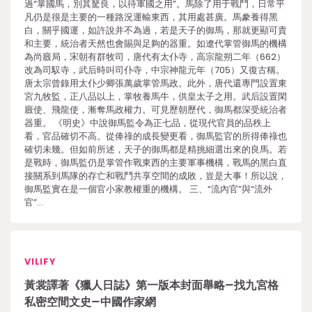
過“掌國馬，別其駑良，以待軍國之用”。馬除了用于戰鬥，日常平
凡仍是很是主要的一種路況運輸東西，其用處甚廣。馬豢養得黑
白，關乎國運，如許說并不為過，若是天子的御馬，那就更顯可貴
和主要，統治者天然也會賜與足夠的器重。如遼代掌管御馬的機構
為尚廄局，宋朝有群牧司，唐代有太仆寺，高宗龍朔二年（662）
改為司馭寺，武后時叫司仆寺，中宗神龍元年（705）又復古稱。
唐太宗曾錄用太仆少卿張萬歲掌管馬政。此外，唐代還專門設置東
宮九牧監，正八品以上，掌牧養馬牛，供皇太子之用。武后設置閑
廄使、飛龍使，漸奪馬政權力。可見歷朝歷代，御馬都深受統治者
器重。 《明史》中說御馬監令為正七品，從現代官員的品秩上
看，官品確切不高。從俸祿的成長變更看，御馬監官的所得俸祿也
確切未幾。但如前所述，天子的御馬都是精挑細選出來的良馬。若
是戰時，御馬監仍是掌管作戰東西的主要軍事機構，戰馬的黑白直
接關系到馬隊的存亡和戰鬥共享空間的成敗，豈是大事！所以說，
御馬監實在是一個官小家教權重的機構。 三、“流內官”與“流外
官”…
VILIFY
黃裳譯著《獵人日誌》第一版本封面舉略–找九宮格
私密空間文史–中國作家網