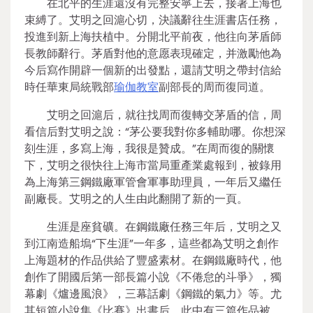
在北平的生涯還沒有完整安寧上去，接著上海也
束縛了。艾明之回滬心切，決議辭往生涯書店任務，
投進到新上海扶植中。分開北平前夜，他往向茅盾師
長教師辭行。茅盾對他的意愿表現確定，并激勵他為
今后寫作開辟一個新的出發點，還請艾明之帶封信給
時任華東局統戰部
瑜伽教室
副部長的周而復同道。
艾明之回滬后，就往找周而復轉交茅盾的信，周
看信后對艾明之說：“茅公要我對你多輔助哪。你想深
刻生涯，多寫上海，我很是贊成。”在周而復的關懷
下，艾明之很快往上海市當局重產業處報到，被錄用
為上海第三鋼鐵廠軍管會軍事助理員，一年后又繼任
副廠長。艾明之的人生由此翻開了新的一頁。
生涯是座貧礦。在鋼鐵廠任務三年后，艾明之又
到江南造船塢“下生涯”一年多，這些都為艾明之創作
上海題材的作品供給了豐盛素材。在鋼鐵廠時代，他
創作了開國后第一部長篇小說《不倦怠的斗爭》，獨
幕劇《爐邊風浪》，三幕話劇《鋼鐵的氣力》等。尤
其短篇小說集《比賽》出書后，此中有三篇作品被