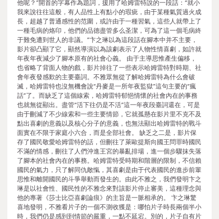
他呢？”開首的字幕作為題詞，援用了哈姆雷特說的一段話：“就小
我來說往往這般，有人品性上有點小的瑕疵，由于某種氣質過火成
長，超越了普通感性的范圍，或許由于一種習氣，這些人就帶上了
一種毛病的烙印，他們的品德盡管多么圣潔，可為了這一個毛病終
于難免遭到世人的非議。”卞之琳以為這段話在腳本中并不主要，
影片卻凸顯了它，顯然導演以為該劇表示了人物性情喜劇，如許就
年夜年夜減少了腳本原有的社會心義。 由于主導思惟產生偏移，
也省略了背面人物的戲，影片掉往了一些表示哈姆雷特對時期、社
會年夜發感歎的主要臺詞。不雅眾無從了解哈姆雷特為什么會破
滅，哈姆雷特也沒無機會說“丹麥是一所年夜監獄”這句主要的“瘋
話”了。而缺乏了這個線索，哈姆雷特郁悒情懷的社會內在的事務
也就無從顯出。盡管“活下往仍是不活”這一年夜段臺詞還在，可是
由于刪減了不少線索和一些主要情節，它就孤懸在影片里不克不及
點出喜劇的意義以及核心分子的意義，也無法顯出哈姆雷特的戰斗
面實在不限于家庭小六合，而是全部社會。 缺乏之二是，影片保
存了國民敬愛哈姆雷特的話，但刪往了萊歐提斯向國王問罪時國民
不滿的情感，刪往了人們沖進王宮的暴亂排場，進一個步驟抹失落
了腳本的社會內在的事務。哈姆雷特受時期和階層的限制，不信賴
國民的氣力，只了解同仇敵愾，其喜劇是由于代表國民的進步前輩
思惟和離開國民的斗爭舉動而發生的。由此不雅之，我們發明卞之
琳是以社會性、國民性的不雅念來對該影片停止審美，這種理念與
他的專著《莎士比亞喜劇論痕》的主旨是一脈相承的。 卞之琳驚
喜地發明，不雅看片子的一個不測收獲是：哪怕片子時長兩個半小
時，我們仍是感到到情節的嚴重，一點不延宕。別的，片子自有片