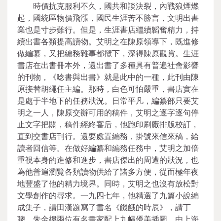
時價抗克服利不久，國共和談決裂，內戰狼煙燃
起，國統區物價飛漲，國民生涯苦不勝言，文明出書
業也是寸步難行。但是，生涯書店繼續韜奮精力，持
續出書各類提高讀物。艾明之在陳原領導下，既進修
做編纂，又把編務雜事都攬下，深得陳原觀賞。生涯
書店在出書冊本外，還出書了多種具有普遍社會影響
的刊物，《唸書與出書》就是此中的一種，此刊由陳
原接替胡繩任主編。那時，白色可怕嚴重，書店實在
是處于半地下的任務狀況。日常平凡，編纂部只要艾
明之一人，陳原交辦可用的稿件，艾明之逐字逐句停
止文字把關，稿件經終審后，他跑印刷廠排版校訂，
直到交書店刊行。還要處置編務，掛號來信來稿，給
讀者回信等。在做好編纂和編務任務中，艾明之加倍
重視本身的進修和進步，書店傑出的周遭的狀況，也
為他普遍瀏覽各類讀物供給了諸多方便，從而極年夜
地豐盛了他的精力境界。同時，艾明之也沒有放松對
文學創作的尋求。一九四七年，他精選了九篇小說編
成集子，請田漢題寫了書名《饑餓的時辰》，請丁
聰、朱金樓兩位有名畫家配上九幅優美插圖，由上海