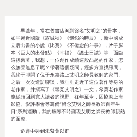
早些年，常在舊書店淘到簽名“艾明之”的冊本，
如平易近國版《霧城秋》《饑餓的時辰》，新中國成
立后出書的小說《比賽》《不倦怠的斗爭》，片子腳
本《巨大的出發點》《幸福》《護士日誌》等，面臨
這摞舊著，我想，一位創作成績這般凸起的作家，怎
么無聲無息了呢？帶著這個疑問，經多方查找訊問，
我終于叩開了位于永嘉路上艾明之師長教師的家門。
之后一次次造訪聊談，我垂垂走近了這位著作等身的
老作家，并撰寫了《尋覓艾明之》一文，希冀老作家
能從頭回到寬大讀者的視野。往年至今，因協助上海
影協、影評學會等籌備“留念艾明之師長教師百年生
日”系列運動，我的腦際不時顯現艾明之師長教師親熱
的面龐。
危難中碰到朱紫葉以群