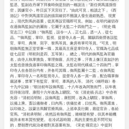
監丞、監副在丹墀下拜奏時倒是別的一種說法：“新任弼馬溫孫悟
空，因嫌官小，昨日反下天宮往了。”由此可見，粗讀之下，《西
游記》中對弼馬溫官品的描寫確切不難讓人發生過錯熟悉。 現實
上，現代對馬的器重，從其專設官職即可見。例如，在明代確切存
在過御馬監如許的屬衙，它屬于太監二十四衙門之一，《明史·職
官志三》中記錄：“御馬監，設令一人，正七品，丞一人，從七
品。”“御馬監，掌印、監視、提督寺人各一員。騰驤四衛營各設監
官、掌司、典簿、寫字、拏馬等員。象房有掌司等員。”可見，明
朝御馬監無正堂管事一職，其最高主座是掌印寺人，官職為七品或
從七品官（明初則是四、五等第）。總之，明代的御馬監為官廳
名，由寺人執掌擔負，掌理御廄、兵符之事，汗青上像汪直如許的
太監也曾擔負過掌印御馬監之職。太監在明代構成二十四衙門，掌
印寺人在各部分均有，并各司其職，御馬監屬十二監，在御馬監
內，掌印寺人一名和監視寺人、提督寺人各一員一路，配合職掌御
廄諸事，禁軍下有監官、掌司、牽馬的人等。 清代《稱呼錄》卷
十九中記錄：“順治初年設御馬監，十八年改為阿敦衙門，以年夜
臣侍衛治理。康熙十六年改為上駟院。”在《清史稿·兵志》中亦有
先容：“清初沿明制，設御馬監，康熙間，改為上駟院，掌御馬，
以備上乘。畜以備御者，曰內馬；供儀仗者，曰仗馬。御馬選進，
以印烙之。設蒙古馬醫官療馬病。上巡幸及行圍，扈從官弁，各給
官馬。”清初承明制，依然設有御馬監，雖稱號有變，但其本能機
能并未有本質性變更。 在冷武器時期，馬的主要性是不問可知
的，歷朝歷代統治者都對其器重有加。《宋史·職官志》中提到