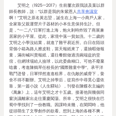
艾明之（1925—2017）生前屢次跟我談及葉以群
師長教師，說：“以群是我的朱紫恩人
共享會議室
啊！”艾明之原名黃志堃，誕生在上海一小商戶人家，
全家靠父親運營片子器材的小本生意保持生計。但
是，“一·二八”日軍打進上海，炮火剎時炸毀了商展兼
居家的小平屋。從此，家境中落一貧如洗。十二歲的
艾明之小學沒結業，就進了難平易近所。白日在陌頭
背個小箱為路人擦皮鞋，當天報紙來了，還抽暇做報
童，滿街喊叫賣報紙，還往餐館做過洗碗端盆的堂
倌，往網球場給人撿球，以此委曲糊口。可他不廢棄
唸書，考進陳鶴琴任校長的“國際難童中學”。承平洋
戰鬥迸發，日軍悍然進進租界，在仇敵的威脅下，黌
舍不得不斷辦。艾明之掉學后，從寫作中尋覓心靈依
靠，第一篇小說《人生驛站》，刊發在陳蝶衣主編的
《萬象》上，這年艾明之才十五歲。接著他與幾個同
窗決議離家出走往重慶闖蕩。所幸，艾明之很快在巴
蜀中學找到了一份教職。因課時未幾，在閑悶時，他
從頭萌生了文學創作的欲看。想到上海的各種不爽，