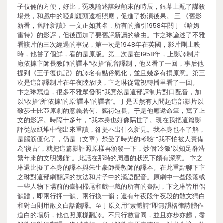
子伎倆的方便，好比，冤魂論述謀殺顛末的時辰，銀幕上配了謀殺
場景，和戲中的啞劇鏡頭遠相照應，促進了扮演後果。 三 《舊影
新看，舊評新讀》一文正如其名，所有的摘引1958年關于《哈姆
雷特》的影評，但後面加了要舊評新讀的緣由。卞之琳論述了不雅
看該片的三次經過的事況，第一次是1948年在英國，影片剛上映
時，他嘗了個鮮，看的是原版。第二次是在1958年，上影譯制片
廠依據卞師長教師的譯本“收拾”配音譯制，他又看了一回，事后他
提到《王子復仇記》的譯名有點俗氣化，並且幾多有損原意。第三
次是這部譯制片在年夜陸放映，卞之琳從電視轉播里看了一回。
卞之琳寫道，很多不雅眾發明“我竟然是這部譯制片對口配音，加
以‘收拾’所‘依據’的原‘譯本’的譯者”。于是天然有人問起這部影片以
致莎士比亞原劇的意義若何、藝術短長。于是他應邀命筆，寫了上
文的影評。時隔十多年，“我本身也好像隔世了。現在我把這篇影
評從故紙堆中翻出來重讀，卻提不出什么新見。我本身也不了解，
是腦筋僵化了，仍是（文章）禁受了時光的考驗”“我不怕被人責備
為‘復古’，就把這篇影評照原樣再頒發一下，炒個‘冷飯’以知足群浩
繁年來的文明饑饉”。此話在那時的周遭的狀況下頗有深意。 卞之
琳還比擬了本身的譯本與朱生豪師長教師的譯本。在此重點聊下卞
之琳對這部劇翻譯的技法和片子中的漢語配音。原劇中一些段落或
一些人物下場前的臺詞掃尾和戲中戲的所有的臺詞，卞之琳皆用偶
韻體，即兩行押一韻、兩行換一韻；還有年夜段年夜段的散文獨白
和對白則用散文白話翻譯。至于原文用“素體詩”即無韻格律詩體作
道白的場所，他也照原樣翻譯。不只行數雷同，並且亦步亦趨，盡