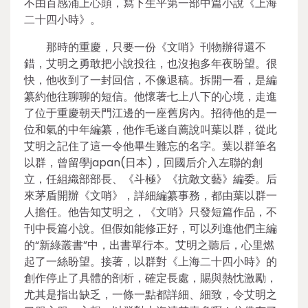
不由百感涌上心頭，寫下生平第一部中篇小說《上海
二十四小時》。
那時的重慶，只要一份《文哨》刊物辦得還不
錯，艾明之勇敢把小說投往，也沒抱多年夜盼望。很
快，他收到了一封回信，不像退稿。拆開一看，是編
纂約他往聊聊的短信。他懷著七上八下的心境，走進
了位于重慶朝天門江邊的一座舊房內。招待他的是一
位和氣的中年編纂，他作毛遂自薦說叫葉以群，從此
艾明之記住了這一令他畢生難忘的名字。葉以群筆名
以群，曾留學japan(日本)，回國后介入左聯的創
立，任組織部部長、《斗極》《抗敵文藝》編委。后
來茅盾開辦《文哨》，詳細編纂事務，都由葉以群一
人擔任。他告知艾明之，《文哨》只發短篇作品，不
刊中長篇小說。但假如能修正好，可以列進他們主編
的“新綠叢書”中，出書單行本。艾明之聽后，心里燃
起了一絲盼望。接著，以群對《上海二十四小時》的
創作停止了具體的剖析，確定長處，賜與熱忱激勵，
尤其是指出缺乏，一條一點都詳細、細致，令艾明之