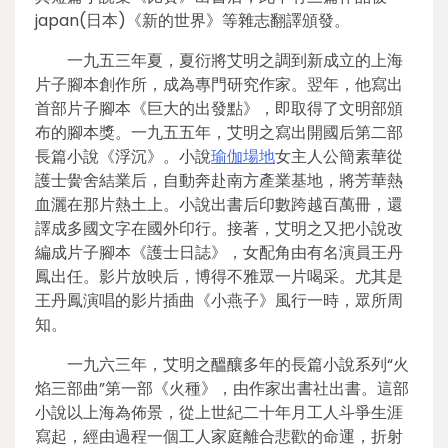
japan(日本)《新的世界》等雜志翻譯頒發。
一九五三年夏，夏衍將艾明之調到新成立的上海
片子腳本創作所，成為專門研究作家。翌年，他寫出
首部片子腳本《巨大的出發點》，即取得了文明部頒
布的腳本獎。一九五五年，艾明之寫出開國后第二部
長篇小說《浮沉》。小說
瑜伽場地
女主人公簡素華從
護士黌舍結業后，自動奔赴南方產業基地，將芳華熱
血灑在那片熱土上。小說出書后印數跨越百萬冊，還
譯成多國文字在國外印行。接著，艾明之又把小說改
編成片子腳本《護士日誌》，女配角由有名演員王丹
鳳出任。影片放映后，博得不雅眾一片喝采。尤其是
王丹鳳演唱的影片插曲《小燕子》風行一時，眾所周
知。
一九六三年，艾明之醞釀多年的長篇小說系列“火
焰三部曲”第一部《火種》，由作家出書社出書。這部
小說以上海為佈景，從上世紀二十年月工人斗爭生涯
寫起，經由過程一個工人家庭離合悲歡的命運，折射