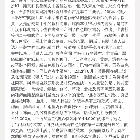
所印，雖黃師長教師文中曾經說起，但持久未見什物，此次終于顯
形，至多對黃裳研討者和喜好者而言是非常主要的。” 這本《獵人
日私密空間誌》錦面本，來自老作家徐開壘師長教師的舊躲，徐、
黃二人是訂交幾十年的報社同事。錦面本值得玩味的處所，是封面
上沒有印刷書名，僅在書脊上印制了白色凹字書名，作者、出書社
等信息一概略往，下面所繡的鼎、爵、云紋、佛手、石榴等五彩圖
案反向擺列，看上往雍容華貴、光榮靚麗。 嗣后，有關《獵人日
誌》平裝本的言說陸續面世。凌濟在《黃裳手稿講座場地五種》一
書中以為，《獵人日誌》共享空間“同時印行平裝本、非賣品、黑
絲絨面圣經紙精印。印數約10冊。已知存者巴金、黃裳。還有平裝
改平裝本兩種。絳白色細紋布封面本，已知存者陳子善。五彩白色
錦緞布封面本，已知存者李濟生”。 2021年8月，某書商在網上談
及低價購置《獵人日誌》的簽名錦面本，受贈者朱近予亦為黃裳報
社同事。與筆者自躲原形比品相更為無缺，令人受驚的是，其封面
圖案懸殊，為蝙蝠、銅錢、修竹、草花、云紋及壽字等五彩圖案。
兩種錦面雖歷經歲月呈現分歧水平的褪色，但紙張堅韌薄軟，真是
圣經紙印制。 至此，《獵人日誌》平裝本共有三種款式，布面、
錦面、黑絲絨面。后兩種為作者自行design裝幀，可謂特裝本。
不外，布面別的另有褐色粗紋布平裝本，版權頁劃往原售價
￥19,000元，下面加蓋“字典紙特裝本￥44,000”的印章，冠之
于“字典紙特裝本”，可見紙張與深白色細紋布平裝本是分歧的，價
錢更高。從紙張上說，又應當回進特裝本。 與布面原形比，錦面
本的版權頁沒有修改，標價如舊，但紙張為字典紙，可見確切是作