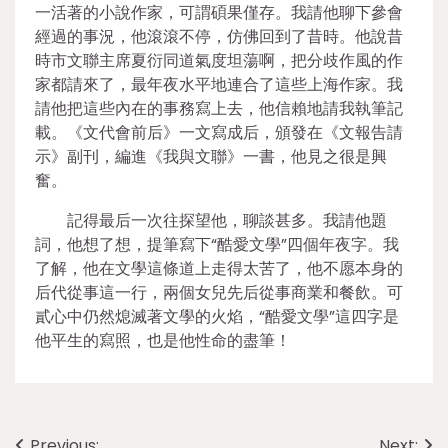
一活著的小說作家，可謂碩果僅存。我請他聊下參會
經過的事況，他滾滾不停，仿佛回到了昔時。他說昔
時市文聯主席夏衍同道氣度坦蕩啊，把分歧作風的作
家都請來了，最年夜水平地連合了這些上海作家。我
請他把這些內在的事務寫上去，他信賴地請我執筆記
載。《文代會前后》一文寫成后，頒發在《文報告請
示》副刊，編進《我與文聯》一書，他見之很是興
奮。
記得最后一次往探望他，聊談甚多。我請他題
詞，他想了想，提筆寫下“酷愛文學”四個年夜字。我
了解，他在文學這條道上走得太苦了，他不愿本身的
后代從事這一行，兩個女兒先后從事商業和餐飲。可
貳心中仍然熄滅著文學的火焰，“酷愛文學”這四字是
他平生的寫照，也是他性命的盡筆！
Previous:
Next: