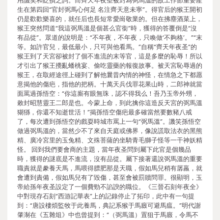
用譏笑和貶損之詞。而齊天年夜圣被封為弼馬溫的故工作節重要產
生在第四回“官封弼馬心何足 名注齊天意未寧”。得官后的猴王開初
仍是歡歡樂喜的，就任后也長短常愛崗敬業的。但在拂塵酒菜上，
猴王突然問道“我這弼馬溫是個甚么官銜”時，獲得的答覆倒是“沒
有品從”。眾道的說明是：“不年夜，不年夜，只喚做‘不夠格’。”“末
等。如許官兒，最低最小，只可與他看馬。”自稱“齊天年夜圣”的
猴王到了天宮卻被封了個不進流的末等官，這是多麼的恥辱！所以
才引出了猴王攪亂蟠桃宴、偷吃靈藥的報復故事。被天宮恥辱過的
猴王，在取經途徑上碰到了解他曩昔內情的神怪，在情急之下都愿
意揭他的傷疤，指他的把柄。十萬天兵伐罪花果山時，二郎神就當
面罵過孫悟空：“你這廝有眼無珠，認不得我么！吾乃玉帝外甥，
敕封昭慧靈王二郎是也。今蒙上命，到此擒你這造反天宮的弼馬溫
猢猻，你還不知逝世活！”揭孫悟空傷疤最多確當然要數豬八戒
了，每次遭到孫悟空的戲耍時城市罵上一句“弼馬溫”。譏笑孫悟空
做過弼馬溫的，當然少不了來自天庭或佛界，像說謊取法衣的黑熊
精、廣冷宮里的玉兔精、文殊菩薩的坐騎青毛獅子怪等一干神妖精
怪。 回到我們要會商的主題，當年夜圣問到屬下此官是個幾品
時，獲得的謎底是不進流，沒有品從。屬下接著還說弼馬溫的重要
職責就是豢養天馬，馬喂得膘肥那是天職，假如馬兒稍有孱羸，就
會遭到責備，假如馬兒有了毀傷，甚至會被罰贖問罪。很顯明，玉
帝給孫年夜圣設定了一個費勁不諂諛的職位。《三晉石刻年夜全》
中對現存石刻“西游記華表”上的記錄停止了拓印，此中有一句提
到：“唐設樓煩監牧于此養馬，典記系猴于馬廄可避馬瘟。”明代謝
肇淛在《五雜俎》中也曾提到：“（弼馬溫）置狙于馬廄，令馬不