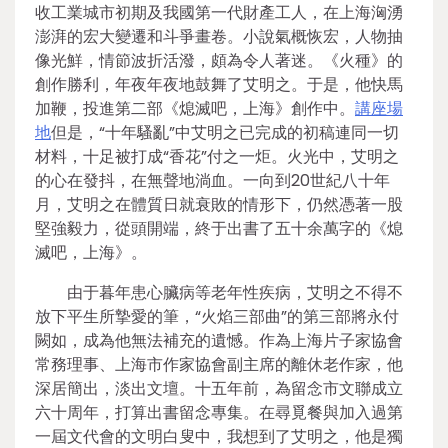
收工業城市初期及我國第一代財產工人，在上海洶湧
澎湃的宏大變遷和斗爭畫卷。小說氣概恢宏，人物抽
像光鮮，情節波折活潑，頗為令人著迷。《火種》的
創作勝利，年夜年夜地鼓舞了艾明之。于是，他快馬
加鞭，投進第二部《熄滅吧，上海》創作中。
講座場
地
但是，“十年騷亂”中艾明之已完成的初稿連同一切
材料，十足被打成“香花”付之一炬。火光中，艾明之
的心在發抖，在無聲地淌血。一向到20世紀八十年
月，艾明之在體質日就衰敗的情形下，仍然憑著一股
堅強毅力，從頭開端，終于出書了五十余萬字的《熄
滅吧，上海》。
由于暮年患心臟病等老年性疾病，艾明之不得不
放下平生所摯愛的筆，“火焰三部曲”的第三部將永付
闕如，成為他無法補充的遺憾。作為上海片子家協會
常務理事、上海市作家協會副主席的離休老作家，他
深居簡出，淡出文壇。十五年前，為留念市文聯成立
六十周年，打算出書留念專集。在尋覓餐與加入過第
一屆文代會的文明白叟中，我想到了艾明之，他是獨