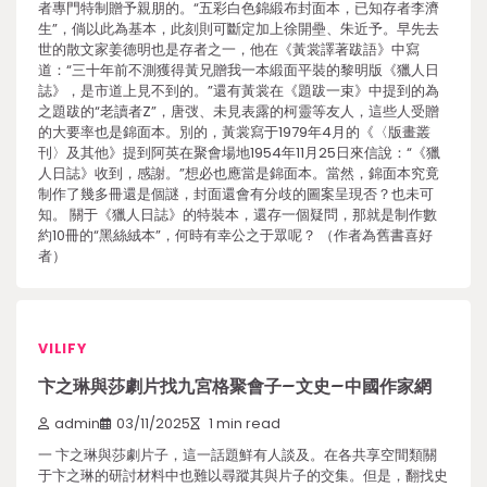
者專門特制贈予親朋的。“五彩白色錦緞布封面本，已知存者李濟
生”，倘以此為基本，此刻則可斷定加上徐開壘、朱近予。早先去
世的散文家姜德明也是存者之一，他在《黃裳譯著跋語》中寫
道：“三十年前不測獲得黃兄贈我一本緞面平裝的黎明版《獵人日
誌》，是市道上見不到的。”還有黃裳在《題跋一束》中提到的為
之題跋的“老讀者Z”，唐弢、未見表露的柯靈等友人，這些人受贈
的大要率也是錦面本。別的，黃裳寫于1979年4月的《〈版畫叢
刊〉及其他》提到阿英在聚會場地1954年11月25日來信說：“《獵
人日誌》收到，感謝。”想必也應當是錦面本。當然，錦面本究竟
制作了幾多冊還是個謎，封面還會有分歧的圖案呈現否？也未可
知。 關于《獵人日誌》的特裝本，還存一個疑問，那就是制作數
約10冊的“黑絲絨本”，何時有幸公之于眾呢？ （作者為舊書喜好
者）
VILIFY
卞之琳與莎劇片找九宮格聚會子–文史–中國作家網
admin
03/11/2025
1 min read
一 卞之琳與莎劇片子，這一話題鮮有人談及。在各共享空間類關
于卞之琳的研討材料中也難以尋蹤其與片子的交集。但是，翻找史