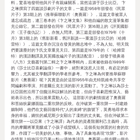
料，驚喜地發明他與片子有親緣關系，當然這源于莎士比亞。 卞
之琳撰寫了四篇談莎劇片子的文章，一篇是1958年頒發在《民眾
片子》第3期上的《推舉蘇聯影片〈奧賽羅〉》，這篇文章被眾人
遺忘或疏忽，連三卷本的《卞之琳文集》和他自編的散文漫筆集都
充公錄它。第二篇頒發在同年《民眾片子》第16期上的《評英國影
片〈王子復仇記〉》，亦無人問津。第三篇是頒發在1979年《十
月》第3期上的《舊影新看，舊評新讀——重溫莎士比亞的〈哈姆
雷特〉》，這篇文章亦沉沒在發黃的雜志堆中，不為人知。明天我
們要讓塵封的卞氏文章重見天日。第四篇是1979年的《〈哈姆雷
特〉的漢語翻譯及其英國改編片子的漢語配音》，頒發于噴鼻港
《八方》文藝叢刊第二輯之卞之琳專輯內，后來被收錄在1989年
的《莎士比亞喜劇論痕》一書中，絕對來說惹人注視，有必定的影
響力，尤其被文學翻譯學的學者所參考。 卞之琳為何要推舉蘇聯
影片《奧賽羅》呢？其實是由於這部1955年由尤特凱維奇共享空
間編劇和導演、邦達爾丘克主演的影片太震動了。卞之琳以為莎士
比亞固然沿用了信饞法和誤解法的老套，但由于喜劇思惟深入、藝
術表示出色，所以後果震動人心。 這部影片的劇情描述了奧賽羅
和苔絲狄蒙娜面臨二重坎阱的反映。在沖破第一重坎阱——封建婚
姻制時，他們在文藝回復時代“人的束縛”的旗號下，英勇地尋求本
身的幸福，嬌怯的威尼斯少女顯出了凜然的丈夫氣。但在沖破第二
重坎阱——以亞果（卞之琳譯）為代表的資產階層利己主義時，高
尚的摩爾將軍竟釀成了小孩子或蠻橫人，這個長短倒置的社會的坎
阱，作踐了一切美妙的人物、事物。為了具象地表現“坎阱”，影片
在情形上特地設定亞果一點一滴地進誹語，奧賽羅一個步驟一個步