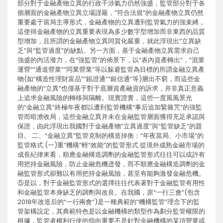
部分對于金融產物立異的行政干涉氣力仍然強盛，監管部分對于各
個層面的金融產物立異立場謹嚴，“符合法規”的金融產物立異仍然
重要處于當局主導形式，金融產物的立異遭到監管氣力的強束縛，
這使得金融產物的立異重要表現為多少數字型增加而非東西的品質
型增加，且所謂的金融產物立異同質化嚴重，就此浮現出“立異缺
乏”與“監管過度”的缺點。另一方面，基于金融產物立異需求自己
強盛的內活潑力，在“強監管”的佈景下，以“表內資產轉出”，“混業
運營”“通道營業”“同業營業”等以躲避監管為目標的所謂金融立異產
物(如“構造性理財富品”“銀證通”“銀信通”等)層出不窮，而這些金
融產物的“立異”也僅基于對于底層資產融資的訴求，并非真正意義
上追求金融風險的轉移與隔離。現實證實，這些一度風風景光
的“金融立異”終極年夜都以遭到監管機構“事后追加緊箍咒”的強監
管而暗澹收局，這些金融立異并未在金融監管層面獲得充足承認與
保證，由此浮現出我國對于金融產物“立異過度”與“監管缺乏”的題
目。 二、“金融立異”監管克制的構造掉衡：“年夜當局、小市場”的
監管格式 (一)重“機構”輕“效能”的監管形式 從境外成熟金融市場的
成長紀律來看，順應金融構造調劑的金融監管形式往往可以或許有
用把持金融風險，防止金融危機迸發，而不順應金融構造調劑的金
融監管形式卻難以有用把持金融風險，甚至有能夠激發金融危機。
⑤是以，對于金融監管形式的選擇往往代表著對于金融監管有用性
和金融監管本身缺乏的調劑與改良。在我國，原“一行三會”(包含
2018年改造后的“一行兩會”)是一種典範的“機構監管”理念下的監
管架構設定，其典範特色是以金融機構的類型作為劃分監管權限的
根據，監管者權利行使的指向重要不是針對金融機構的某項營業或