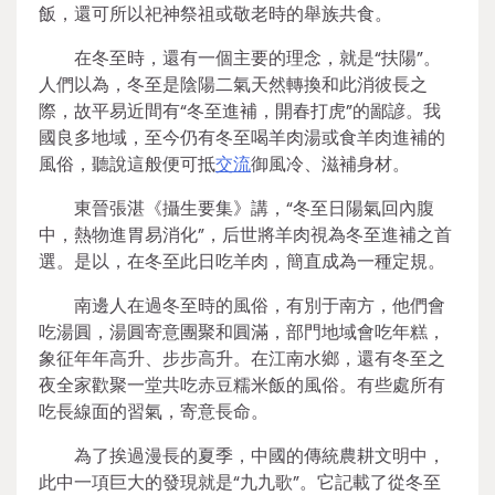
飯，還可所以祀神祭祖或敬老時的舉族共食。
在冬至時，還有一個主要的理念，就是“扶陽”。
人們以為，冬至是陰陽二氣天然轉換和此消彼長之
際，故平易近間有“冬至進補，開春打虎”的鄙諺。我
國良多地域，至今仍有冬至喝羊肉湯或食羊肉進補的
風俗，聽說這般便可抵
交流
御風冷、滋補身材。
東晉張湛《攝生要集》講，“冬至日陽氣回內腹
中，熱物進胃易消化”，后世將羊肉視為冬至進補之首
選。是以，在冬至此日吃羊肉，簡直成為一種定規。
南邊人在過冬至時的風俗，有別于南方，他們會
吃湯圓，湯圓寄意團聚和圓滿，部門地域會吃年糕，
象征年年高升、步步高升。在江南水鄉，還有冬至之
夜全家歡聚一堂共吃赤豆糯米飯的風俗。有些處所有
吃長線面的習氣，寄意長命。
為了挨過漫長的夏季，中國的傳統農耕文明中，
此中一項巨大的發現就是“九九歌”。它記載了從冬至