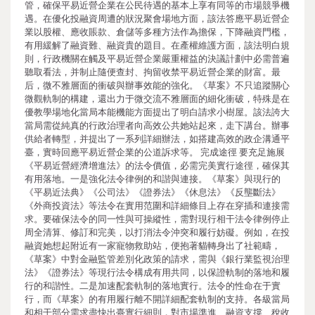
管，確保平易近營企業在公民待遇的基本上享有同等的市場競爭機
遇。在優化投融資周遭的狀況聚會場地方面，該法答應平易近營企
業以股權、應收賬款、倉儲等多種方法作為擔保，下降融資門檻，
有用緩解了融資難、融資貴的題目。在產權維護方面，該法明白規
則，行政機關在觸及平易近營企業嚴重權益的決議計劃中必需普遍
聽取看法，并制止隨便查封、拘留收禁平易近營企業的財富。最
后，微不雅層面的衝破與辦事效能的強化。《草案》不只追蹤關心
微觀軌制的構建，還出力于微交流不雅層面的細化衝破，特殊是在
優教學場地化當局本能機能方面提出了明白請求小樹屋。該法誇大
當局需從純真的行政治理者向高效公共她站起來，走下講台。辦事
供給者轉型，并提出了一系列詳細辦法，如搭建高效的政企溝通平
臺，實時回應平易近營企業的公道訴求等。 完成途徑 要充足施展
《平易近營經濟增進法》的法令價值，必需完美實行途徑，確保其
有用落地。一是強化法令律例的和諧與連接。《草案》與現行的
《平易近法典》《公司法》《證券法》《休息法》《反壟斷法》
《外商投資法》等法令在實用范圍和詳細條目上存在穿插和連接需
求。要確保法令的同一性與可操縱性，需對現行相干法令律例停止
周全清算、修訂和完美，以打消法令沖突和履行妨礙。例如，在投
融資她想起附近有一家寵物救助站，便抱著貓轉身出了社範疇，
《草案》中對金融監管差別化政策的請求，需與《銀行業監視治理
法》《證券法》等現行法令構成有用共同，以保證軌制的落地和履
行的和諧性。二是加速配套軌制的落地實行。法令的性命在于實
行，而《草案》的有用履行離不開詳細配套軌制的支持。各級當局
和相干部分需求盡快出臺實行細則，對市場準進、融資支撐、稅收