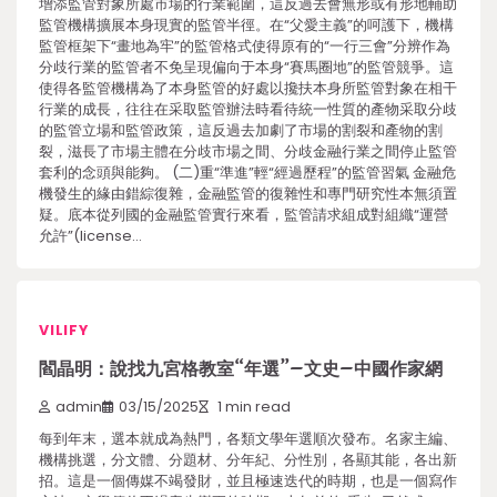
增添監管對象所處市場的行業範圍，這反過去會無形或有形地輔助
監管機構擴展本身現實的監管半徑。在“父愛主義”的呵護下，機構
監管框架下“畫地為牢”的監管格式使得原有的“一行三會”分辨作為
分歧行業的監管者不免呈現偏向于本身“賽馬圈地”的監管競爭。這
使得各監管機構為了本身監管的好處以攙扶本身所監管對象在相干
行業的成長，往往在采取監管辦法時看待統一性質的產物采取分歧
的監管立場和監管政策，這反過去加劇了市場的割裂和產物的割
裂，滋長了市場主體在分歧市場之間、分歧金融行業之間停止監管
套利的念頭與能夠。 (二)重“準進”輕“經過歷程”的監管習氣 金融危
機發生的緣由錯綜復雜，金融監管的復雜性和專門研究性本無須置
疑。底本從列國的金融監管實行來看，監管請求組成對組織“運營
允許”(license…
VILIFY
閻晶明：說找九宮格教室“年選”–文史–中國作家網
admin
03/15/2025
1 min read
每到年末，選本就成為熱門，各類文學年選順次發布。名家主編、
機構挑選，分文體、分題材、分年紀、分性別，各顯其能，各出新
招。這是一個傳媒不竭發財，並且極速迭代的時期，也是一個寫作