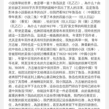
小說推舉給世界，會是哪一篇？魯迅說是《孔乙己》。為什么？由
於在缺乏3000字共享空間的篇幅中寫出了苦人的涼薄。這是魯迅
對本身小說藝術水準的自評，但我們看1927年魯迅在《〈中國新文
學年夜系〉小說二集》中選了本身的四篇小說——《狂人日誌》
《藥》《番筧》《離婚》，恰好沒有《狂人日誌》與《藥》之間的
《孔乙己》。為什么？由於1927年，“五四”新文學的時期主題還
在，即便是選編，也舞蹈場地更愿發布表現那時主題，現時依然持
續這一主題的作品。這就是一種義務的表現。 年選對于寫作者，
尤其是青年寫作者具有特別的鼓舞感化，我無妨再舉一例。 青年
方志敏，同時也是一位文學青年，他寫過詩、小說、舞臺劇作品。
此中他在上海交流《平易近國日報》副刊上頒發的小說《找事》，
曾被那時的某個小說研討機構選進了1922-1923年《中國小說年
鑒》。年鑒中呈現的作者名字，包含魯迅、茅盾、葉圣陶、郁達夫
等名家。簡直沒有文名的方志敏與之并列，賜與他的鼓舞可想而
知。1935年，方志敏在獄中保持寫作，寫出了《心愛的中國》等
美文。他想法把獄中文稿傳送出往的時辰，想到了魯迅，并讓傳送
者將部門手稿送到上國內山書店轉交魯迅。魯迅也簡直把這些手稿
交給了馮雪峰，終極轉送到延安。我小我認為，方志敏的這份信
賴，在必定水平下去自文學，這份信念也部門得自于昔時已經在年
選中與魯迅“同框”。 你能說年選不是一件必需穩重、由於義務很是
嚴重的事嗎？我由此想誇大這份1對1教學義務。我們的任務背后，
有浩繁的眼光追蹤關心，我們應當謹記這份義務和任務，為文學擔
任，為作家擔任，為讀者擔任，甚至為將來留下年度的印跡擔任。