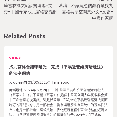
Post
蘇雪林撰文賦詩贊瓊瑤–文
葛濤：不該疏忽的錢谷融找九
navigation
史–中國作家找九宮格交流網
宮格共享空間集外文–文史–
中國作家網
Related Posts
VILIFY
找九宮格會議李曙光：完成《平易近營經濟增進法》
的法令價值
admin
03/03/2025
1 min read
舞蹈場地 2024年12月21日，《中華國民共和公民營經濟增進法
（草案）》（以下簡稱《草案》）提請十四屆全國人年夜常委會第
十三次會議初次審議。這是我國第一部為增進平易近營經濟成長而
制訂的專門法令，是一部社會主義市場經濟法令系統中的基本性法
令，也是一部推進中國式法治古代化經過歷程中富有特點的經濟立
法。《平易近營經濟增進法》的草擬任務于2024年2月正式啟