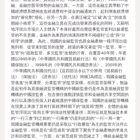
融、金融控股等情勢的金融立異。一方面，這些金融立異帶動了中
國經濟體系體例改造經過歷程中資金的融通效力，起到增進經濟增
加的“催化劑”感化；但另一方面，在廣泛確定“以‘破’為‘立’”的改造
開縮小佈景下，這些金融立異在完成信譽東西感化的同時，又顯明
地浮現出市場介入主體為了本身好處而自覺從事監管套利以躲避監
管的不良意圖，金融作為東西的鴻溝與標準不竭碰到“公道”與“分
歧理”的挑釁。 為此，我國的金融監管也跟金融產物一樣浮現出從
無到有、從管束到監管的改變，經過的事況著從“同一監管、單一
監管”向“疏散監管、多元監管”改變的汗青。在曩昔40年間，年夜
體以1995年的《中華國民共和國貿易銀行法》和《中華國民共和
國保險法》、1998年的《中華國民共和國證券法》、2001年的
《中華國民共和國信托法》(這四部法令以下分辨用《貿易銀行
法》《保險法》《證券法》《信托法》簡稱)為標志，我國金融監
管進進“分業運營、分業監管”的監管架構。在此監管架構下，無論
是起初作為直接融資監管機構的中國銀監會仍是作為直接融資監管
機構的中國證監會，包含擔任微觀謹慎監管和金融穩共享空間固的
央行以及擔任投保人好處維護的中國保監會，我國的金融監管機構
在現實上承接了原有打算經濟時期下的“強當局”態勢，全體的金融
監管浮現出“當局主導”的強迫性變遷途徑，其特征就是無論從本來
的“一行三會”到之前的“一行兩會”仍是到此刻的“一行一局一會”，
我國金融監管機構重要仍是采取以“行政審批”為主的監管方法停止
金融監管，特殊是在“規范成長”的愿景下聚焦于金融產物的準進允
許和目標監管。一方面，在“規范成長”的思緒之下，傳統金融監管