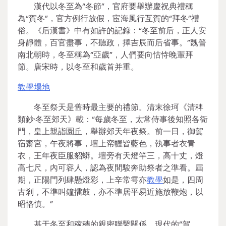
漢代以冬至為“冬節”，官府要舉辦慶祝典禮稱
為“賀冬”，官方例行放假，宦海風行互賀的“拜冬”禮
俗。《后漢書》中有如許的記錄：“冬至前后，正人安
身靜體，百官盡事，不聽政，擇吉辰而后省事。”魏晉
南北朝時，冬至稱為“亞歲”，人們要向怙恃晚輩拜
節。唐宋時，以冬至和歲首并重。
教學場地
冬至祭天是舊時最主要的禮節。清末徐珂《清稗
類鈔·冬至郊天》載：“每歲冬至，太常侍事後知照各衙
門，皇上親詣圜丘，舉辦郊天年夜祭。前一日，御駕
宿齋宮，午夜將事，壇上帟幄皆藍色，執事者衣青
衣，王年夜臣服貂蟒。壇旁有天燈竿三，高十丈，燈
高七尺，內可容人，認為夜間駿奔助祭者之準看。屆
期，正陽門列肆懸燈彩，上辛常雩亦
教學
如是，四周
古剎，不準叫鐘擂鼓，亦不準居平易近施放鞭炮，以
昭恪慎。”
基于冬至和稼穡的親密聯繫關係，現代的“賀