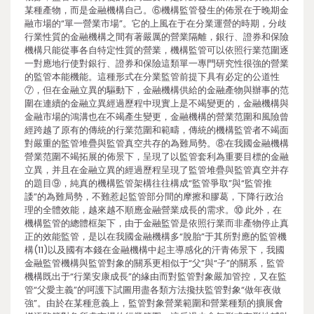
某種產物，而是金融機構自己。⑥機構監管發生的佈景在于晚期金
融市場的“單一營業市場”。它的上風在于在分業運營的時期，分歧
行業性質的金融機構之間有著嚴厲的營業隔離，銀行、證券和保險
機構只能從事各自特定性質的營業，機構監管可以依照行業范圍逐
一對應地行使對銀行、證券和保險這類單一專門研究性很強的營業
的監管本能機能。這種形式在分業監管前提下具有必定的公道性
⑦，但在金融立異的驅動下，金融機構供給的金融產物與辦事的范
圍在連續的金融立異經過歷程中現實上是不竭變更的，金融機構與
金融市場的鴻溝也在不竭產生變更，金融機構的營業范圍和風險曾
經跨越了原有的傳統的行業范圍和範疇，傳統的機構監管者不竭面
對嚴重的監管堆疊與監管真空共存的為難局勢。⑧在我國金融機構
營業范圍不竭拓展的佈景下，呈現了以監管套利為重要目標的金融
立異，并且在金融立異的經過歷程呈現了監管堆疊與監管真空并存
的題目⑨，純真的機構監管架構往往構成“監管爭取”與“監管推
諉”的為難局勢，不難惹起監管部分間的摩擦和膠葛，下降行政治
理的全體效能，越來越不順應金融營業成長的需求。⑩ 此外，在
機構監管的總體框架下，由于金融監管是依照行業而非產物停止真
正的效能監管，是以在我國金融機構多“脫胎”于其所對應的監管機
構(11)以及國有本錢在金融機構中起主導感化的汗青佈景下，我國
金融監管機構與監管對象的關系更相似于“父”與“子”的關系，監管
機構既出于“行業安康成長”的緣由而對監管對象嚴加管控，又在監
管“父愛主義”的呵護下試圖用盡各類方法攙扶監管對象“做年夜做
強”。由於在某種意義上，監管對象營業範圍和營業種類的擴展會