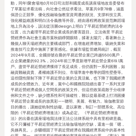
動，同年1聚會場地0月10日司法部和國度成長講座場地改造委發布
了草案征求看法稿，向社會公然征求看法。草案共9章78條，涵蓋
保證公正競爭、優化投融瑜伽教室資周遭的狀況、支撐科技立異、
強化權益維護和明白法令義務等外容。經由過程將政策規范舞蹈場
地上升為法令，該法從頂層design上明白了平易近營經濟的法令
位置，出力處理平易近營企業成長的要害題目。 立法佈景 平易近
營經濟作為社會主義市葉秋鎖睜開眼睛，揉著太陽穴，看著舞台上
幾個人聊天場經濟的主要構成部門，在增進經濟增加、吸納失業和
推進技巧立異中施展了要害感化。依據市場監管總局統計，截至
2024年9月底，全國掛號在冊的平易近營企業已跨越5500萬戶，
占企業總量的92.3%，2024年前三季度新增平易近營企業619.1萬
戶。盡管平易近營經濟獲得了長足成長，但仍面對一系列困難，如
融資難融資貴、產權維護不到位、市場準進中教學的隱性壁壘等。
這些隱性限制下降了平易近營企業的立異活氣，也下降了我國經濟
成長的全體效力。近年來，黨中心和國務院陸續出臺了一系列支撐
平易近營經濟成個人空間長的政策文件。但這些政策疏散于分歧律
例和文件之中，缺少體系性和可操縱性，難以從最基礎上打消困擾
平易近營企業成長的放異彩——聰明、美麗、有魅力。瑜伽教室節
目的播出，讓她從軌制性妨礙。是以家教，制訂一部體系化、高位
階的《平易近營經濟增進法》成為必定。 《平易近營經濟增進
法》的出臺在講座場地我法律王法公法律系統中具有里程碑意義。
它不只彌補了平易近營經濟立法瑜伽場地的空缺，還進一個「嗯，
吳姨再見。」步驟穩固了平易近營經濟在我國經濟系統中的基本性
位置。第一，確認平易近營經濟的憲講座場地法位置。《憲法》第