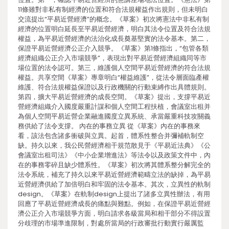
11條雖對非私有制經濟的位置和符合法規權益作出規則，但未明白
交流提出“平易近營經濟”的概念。《草案》初次將憲法中非私有制
經濟的位置明白延長至平易近營經濟，明白其法令位置及符合法規
權益，為平易近營經濟的法治化成長奠基堅實的法令基本。第二，
保證平易近營經濟公正介入競爭。《草案》第1條指出，“包管各類
經濟組織公正介入市場競爭”，表現出對平易近營經濟組織同等市
場位置的法令認可。第三，維護個人空間平易近營經濟的符合法規
權益。共享空間《草案》專章明白“權益維護”，從法令層面臨產權
維護、符合法規權益保證以及行政機關的行動束縛作出具體規則。
第四，擴大平易近營經濟的成長空間。《草案》提出，支撐平易近
營經濟組織介入國度嚴重計謀和個人空間工程扶植，會議室出租并
為個人空間平易近營企業融進國度立異系統、承當嚴重科技攻關義
務供給了法令支撐。 內在的事務立異 從《草案》內在的事務來
看，該法包含諸多衝破與立異。起首，體系性整合并彌補軌制空
缺。持久以來，我公民營經濟相干規范散見于《平易近法典》《公
會議室出租司法》《中小企業增進法》等法令以及政策文件中，內
在的事務零碎且缺少體系性。《草案》初次將其體系整分解完全的
法令系統，補充了持久以來平易近營經濟範疇立法的缺掉，為平易
近營經濟供給了加倍明白和牢固的法令基本。其次，立異性的軌制
design。《草案》在軌制design上提出了諸多立異性辦法，有用
回應了平易近營經濟成長的痛點與難點。例如，在保證平易近營經
濟公正介入市場競爭方面，明白請求各級當局和相干部分不得設置
分歧理的市場準進限制，對處所當局的行政審批行動實行嚴厲監