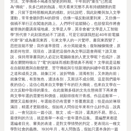
方法、文學傳佈不竭產生變更的時期。十年前的“重生”已然成
為“傳統”，良多已經的熱議，明天看來完整不具有持續關懷的需
要，只留下昔時那般純真的感歎。好比說吧，我此刻餐與加入文學
運動，常常會聽到對AI的群情，仿佛一場反動就要到來，又仿佛一
個禍不單行正在闖進的路上。人們呼吁追蹤關心，也頒發寫作將會
被替換的憂講座場地慮。文學是人學，莫非會被“文學是人工智能
學”所代替？此刻當然給不了謎底，可是它卻讓我想起40年前電腦
代替“筆”成為書寫東西，引來文學人的一片驚呼。書寫東西變了，
思想豈能不變；寫作速率晉陞，水分焉能避免；復制極慷慨便，原
創若何包管。現現在，誰還把這個作為文學話題會商呢？誰又敢
說，保持用筆書寫的人必定比電腦錄進的人更文學呢？也或許，誰
還在瀏覽時嗅出了“電”的滋味而感歎墨噴鼻不再呢？ 文學就是這般
在自願順應與自動變更、苦守傳統與引領新潮的糾纏中尋覓著保存
之道和成長之路。就像江河，波折彎曲，清濁有別，又奔跑向前；
就像空氣，有形無色，濃淡各別，又斯須不成分開。這是我們最年
夜的信心，這信心既來自文學數千年的巨大傳統，也來自文學在一
次次反動中取得的重生。 在此復雜多樣的文先生態佈景下再來會
商文學年選的需要性和價值，就顯得很有汗青感。作品這般單一，
瀏覽又這般便利，年選能否仍有需要？答覆應當是：恰是由於琳琅
滿目，精選才更顯感化。假如有人問你近年來有什么好作品，說真
話，一會兒說出一篇小說、散文，或一首詩，還真的不易。那么，
最便利的方法，就是推舉一本或一套年選作品集。 選編歷來都是
選編者目光、審美的表達，是對文學情勢的判定，更表現出一種文
學對社會的義務。 1930年月，有人問魯迅，假如只選本身的一篇