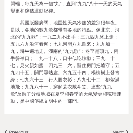
開端，每九天為一個“九”，直到“九九”八十一天的天氣
變更和稼穡運動紀律。
我國版圖廣闊，地區性天氣冷熱的差別很年夜。
是以，各地的數九歌都帶有各地的特點。像北京、河
北的“九九歌”：一九二九不出手；三九四九冰上走；
五九六九沿河看柳；七九河開八九雁來；九九加一
九，耕牛遍地走。湖南的“九九歌”：冬至是頭九，兩
手躲袖口；二九一十八，口中似吃辣椒；三九二十
七，見火親如蜜；四九三十六，關住房門把爐守；五
九四十五，開門尋熱處。六九五十四，楊柳樹上發青
絳；七九六十三，行人脫衣衫；八九七十二，柳絮滿
地飛；九九八十一，穿起蓑衣戴斗笠。這些“九九
歌”反應了分歧地域在夏季和春季的天氣變更和稼穡運
動，是中國傳統文明中的一部門。
Previous:
Next: