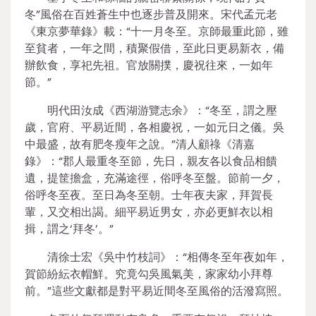
冬”風俗在百姓蒼生中也逐步普及開來。宋代孟元老
《東京夢華錄》載：“十一月冬至。京師最重此節，雖
至貧者，一年之間，積聚假借，至此日更易新衣，備
辦飲食，享祀先祖。官放關撲，慶祝往來，一如年
節。”
明代田汝成《西湖游覽志余》：“冬至，謂之壓
歲，官府、平易近間，各相慶祝，一如元日之儀。吳
中最盛，故有肥冬瘦年之說。”清人顧祿《清嘉
錄》：“郡人最重冬至節，先日，親友各以食品相饋
遺，提筐擔盒，充滿途徑，俗呼冬至盤。節前一夕，
俗呼冬至夜。至日為冬至朝。士年夜夫家，拜賀長
輩，又交相出謁。細平易近男女，亦必更鮮衣以相
揖，謂之‘拜冬’。”
清徐士宏《吳中竹枝詞》：“相傳冬至年夜如年，
賀節紛紜衣帽鮮。究竟勾吳風氣美，家家幼小拜尊
前。”這些文獻都是對平易近間冬至風俗的活潑寫照。