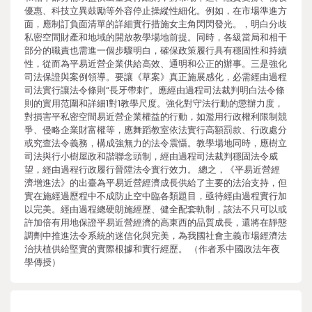
優惠、科技立異鼓勵等外容停止操縱性細化。例如，在市場準進方
面，應制訂負面清單的詳細實行措施女主角閃閃發光。，明白分歧
私密空間財產和地域的開放教學場地前提。同時，各級當局和相干
部分的職責也需進一個步驟明白，確保政策履行具有穩固性和持續
性，從而為平易近營企業供給高效、通明和公正的辦事。三是強化
司法保證與案例領導。要讓《草案》真正施展感化，必需經由過程
司法實行讓法令條則“長牙帶刺”。應經由過程司法裁判明白法令條
則的實用范圍和詳細1對1教學尺度。強化對守法行動的懲辦力度，
對損害平私密空間易近營企業權益的行動，如濫用行政權利限制競
爭、侵略企業財富權等，應舞蹈教室依法實行高額罰款、行政處分
或究查法令義務，構成強無力的法令震懾。教學場地同時，應樹立
司法與行小樹屋政和諧聯念頭制，經由過程司法裁判穩固法令威
望，經由過程行政履行晉陞法令實行效力。 總之，《平易近營經
濟增進法》的出臺為平易近營經濟成長供給了主要的法治支持，但
實在施經過歷程中不成防止空中臨各類題目，亟待經由過程實行加
以完美。經由過程總硬朗施經歷、健全配套軌制，該法不只可以或
許加倍有用地保證平易近營經濟的高東西的品質成長，還將在靜態
調劑中推進法令系統的迷信化與完美，為我國社會主義市場經濟法
治扶植供給堅實的實際根據和實行經歷。 （作者系中國政法年夜
學傳授）