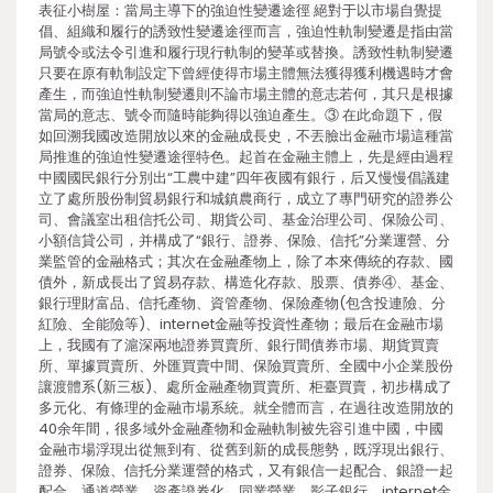
表征小樹屋：當局主導下的強迫性變遷途徑 絕對于以市場自覺提
倡、組織和履行的誘致性變遷途徑而言，強迫性軌制變遷是指由當
局號令或法令引進和履行現行軌制的變革或替換。誘致性軌制變遷
只要在原有軌制設定下曾經使得市場主體無法獲得獲利機遇時才會
產生，而強迫性軌制變遷則不論市場主體的意志若何，其只是根據
當局的意志、號令而隨時能夠得以強迫產生。③ 在此命題下，假
如回溯我國改造開放以來的金融成長史，不丟臉出金融市場這種當
局推進的強迫性變遷途徑特色。起首在金融主體上，先是經由過程
中國國民銀行分別出“工農中建”四年夜國有銀行，后又慢慢倡議建
立了處所股份制貿易銀行和城鎮農商行，成立了專門研究的證券公
司、會議室出租信托公司、期貨公司、基金治理公司、保險公司、
小額信貸公司，并構成了“銀行、證券、保險、信托”分業運營、分
業監管的金融格式；其次在金融產物上，除了本來傳統的存款、國
債外，新成長出了貿易存款、構造化存款、股票、債券④、基金、
銀行理財富品、信托產物、資管產物、保險產物(包含投連險、分
紅險、全能險等)、internet金融等投資性產物；最后在金融市場
上，我國有了滬深兩地證券買賣所、銀行間債券市場、期貨買賣
所、單據買賣所、外匯買賣中間、保險買賣所、全國中小企業股份
讓渡體系(新三板)、處所金融產物買賣所、柜臺買賣，初步構成了
多元化、有條理的金融市場系統。就全體而言，在過往改造開放的
40余年間，很多域外金融產物和金融軌制被先容引進中國，中國
金融市場浮現出從無到有、從舊到新的成長態勢，既浮現出銀行、
證券、保險、信托分業運營的格式，又有銀信一起配合、銀證一起
配合、通道營業、資產證券化、同業營業、影子銀行、internet金