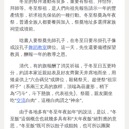
冬至的祭拜運動有良多，重要有祭祖、拜怙恃、
拜師等。冬至祭祖，是人們向祖先報告請示一年的豐
產情形，祈求祖先保佑的一種行動。冬至祭奠為年夜
祭，普通全族人都要餐與加入，祭奠地址多選擇家族
祠堂或墳前。
唸書人要祭奠先師孔子，在冬至日要吊掛孔子像
或設孔子
舞蹈教室
牌位。這一天，先生還要備禮探望
教員，酬報一年的教導之恩。
清代，有的旗報酬了消災祈福，于冬至日五更時
分，約請本家近親姑表及好友齊聚天井席地而坐，用
矮桌供上“六合碼兒”或牌位，殺豬祭天。趁便祭“祖宗
桿子”（系兩三丈高的旗桿，頂端為葫蘆形，稍下
為“刁斗”，斗下懸旗，代表祖先)。祭罷，親友圍坐
吃“
交流
白肉”，這種白肉謂之“神余”。
由于各地多有“冬至年夜如年”的說法，是以，“冬
至飯”這個概念也就幾多具有和“大年夜飯”絕對應的意
思，“冬至飯”既可所以餃子或餛飩，也可所以團聚