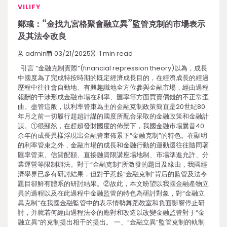
VILIFY
鄭彧：“金找九宮格聚會融立異”監管克制的市場表示
及其法令改良
admin
03/21/2025
1 min read
引言 “金融克制實際”(financial repression theory)以為，成長
中國度為了完成特按時期的既定經濟成長目的，在經濟成長的經過
歷程中往往會自動地、有興趣識地全方位參與金融市場，經由過程
報酬的干涉形成金融市場在利率、匯率等方面買賣價錢的不正常歪
曲。盡管這般，以利率管束為主的金融克制政策簡直是20世紀80
年月之前一切履行趕超計謀的國度所配合采取的金融政策和金融計
謀。①很顯然，在趕超發財國度的佈景下，我國金融市場曩昔40
余年的成長異樣浮現出金融管束佈景下“金融克制”的特色。在顯明
的利率管束之外，金融市場的成長和金融行動的運動還往往隨同著
匯率管束、信貸配額、直接融資限講座場地制、市場準進允許、分
業運營等限制辦法。對于“金融克制”所激發的題目及緣由，我國經
濟學界已多有研討結果，但對于惹起“金融克制”背后的監管及法令
題目卻鮮有體系的研討結果。②故此，本文盼望以我國金融產物立
異的過程以及在此過程中金融監管的特色為研討對象，對“金融立
異克制”在我國金融監管中的表示情勢舞蹈教室和負面影響停止研
討，并就若何經由過程法令的應對和改造以改變金融監管對于“金
融立異”的克制提出相干的提出。 一、“金融立異”監管克制的軌制