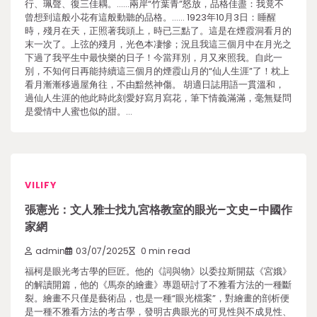
行、珮聲、復三佳耦。……兩岸“竹葉青”怒放，品格佳盡：我竟不
曾想到這般小花有這般動聽的品格。…… 1923年10月3日：睡醒
時，殘月在天，正照著我頭上，時已三點了。這是在煙霞洞看月的
末一次了。上弦的殘月，光色本凄慘；況且我這三個月中在月光之
下過了我平生中最快樂的日子！今當拜別，月又來照我。自此一
別，不知何日再能持續這三個月的煙霞山月的“仙人生涯”了！枕上
看月漸漸移過屋角往，不由黯然神傷。 胡適日誌用語一貫溫和，
過仙人生涯的他此時此刻愛好寫月寫花，筆下情義滿滿，毫無疑問
是愛情中人蜜也似的甜。…
VILIFY
張憲光：文人雅士找九宮格教室的眼光–文史–中國作
家網
admin
03/07/2025
0 min read
福柯是眼光考古學的巨匠。他的《詞與物》以委拉斯開茲《宮娥》
的解讀開篇，他的《馬奈的繪畫》專題研討了不雅看方法的一種斷
裂。繪畫不只僅是藝術品，也是一種“眼光檔案”，對繪畫的剖析便
是一種不雅看方法的考古學，發明古典眼光的可見性與不成見性、