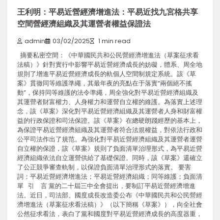
王利明：平易近營經濟增進法：平易近找九宮格共享
空間營經濟組織及其運營者權益保證法
admin
03/02/2025
1 min read
摘要私密空間：《中華國民共和公民營經濟增進法（草案征求看
法稿）》針對實行中影響平易近營經濟成長的妨礙，體系、周全地
規則了增進平易近營經濟成長的軌個人空間制規定系統。該《草
案》貫徹同等維護準繩，其最年夜的亮點在于落實“兩個絕不搖
動”，保持同等維護的法令準繩，周全強化對平易近營經濟組織及
其運營者財富權力、人身權力和運營自立權的維護。為落實上述理
念，該《草案》深化對平易近營經濟組織及其運營者人身和財富權
益的行政保證和司法保證。該《草案》在總硬朗踐經歷的基本上，
為保證平易近營經濟組織及其運營者符合法規權益，對依法行政和
公平司法作出了規范。為強化對平易近營經濟組織及其運營者運營
自立權的保證，該《草案》規則了負面清單治理形式，為平易近營
經濟組織依法自立運營供給了基礎保證。同時，該《草案》還確立
了公正競爭審查軌制，以保證負面清單治理形式的落實。 要害
詞：平易近營經濟增進法；平易近營經濟組織；同等維護；負面清
單 引 言 黨的二十屆三中全會提出，要制訂平易近營經濟增進
法。近日，司法部、國度成長改造委公布《中華國民共和公民營經
濟增進法（草案征求看法稿）》（以下簡稱《草案》），向全社會
公然征求看法，表白了黨和國度對平易近營經濟成長的高度器重，