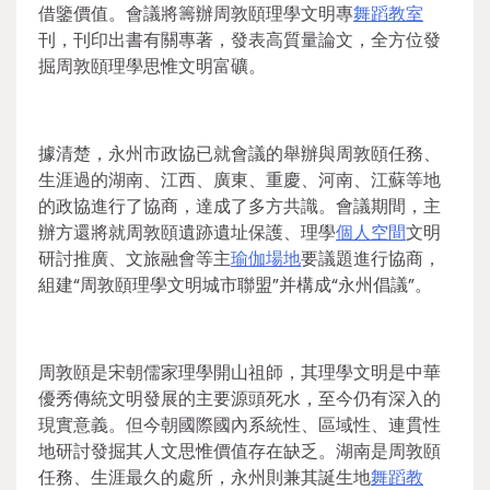
借鑒價值。會議將籌辦周敦頤理學文明專
舞蹈教室
刊，刊印出書有關專著，發表高質量論文，全方位發
掘周敦頤理學思惟文明富礦。
據清楚，永州市政協已就會議的舉辦與周敦頤任務、
生涯過的湖南、江西、廣東、重慶、河南、江蘇等地
的政協進行了協商，達成了多方共識。會議期間，主
辦方還將就周敦頤遺跡遺址保護、理學
個人空間
文明
研討推廣、文旅融會等主
瑜伽場地
要議題進行協商，
組建“周敦頤理學文明城市聯盟”并構成“永州倡議”。
周敦頤是宋朝儒家理學開山祖師，其理學文明是中華
優秀傳統文明發展的主要源頭死水，至今仍有深入的
現實意義。但今朝國際國內系統性、區域性、連貫性
地研討發掘其人文思惟價值存在缺乏。湖南是周敦頤
任務、生涯最久的處所，永州則兼其誕生地
舞蹈教