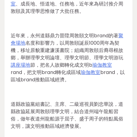
室
、成長地、悟道地、任務地，近年來為研討推介周
敦頤及其理學思惟做了大批任務。
近年來，永州道縣鼎力晉陞周敦頤文明brand的著
聚
會場地
名度和影響力，以周敦頤誕辰1000周年為契
機，移址原貌重建濂溪書院；組織周敦頤后裔尋根故
鄉，舉辦理學文明論壇、理學文明節、理學文明游玩
講座場地
節，把名人故鄉轉化成文明b
瑜伽教室
rand，把文明brand轉化成區域
瑜伽教室
brand，以
區域brand推動區域經濟。
道縣政協黨組書記、主席、二級巡視員劉忠華說，道
縣政協延展周敦頤理學文明，結合道州端午龍船習
俗，做年夜道州龍船源于屈子、盛于周子的特點風俗
文明，讓文明推動區域經濟發展。