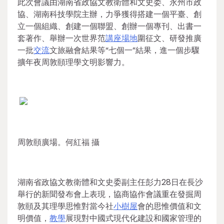
此次會議由湖南省政協文教衛體和文史委、永州市政
協、湖南科技學院主辦，力爭獲得搭建一個平臺、創
立一個組織、創建一個聯盟、創辦一個專刊、出書一
套著作、舉辦一次世界范
講座場地
圍征文、研發推廣
一批
交流
文旅融會結果等“七個一”結果，進一個步驟
擴年夜周敦頤理學文明影響力。
周敦頤廣場。何紅福 攝
湖南省政協文教衛體和文史委副主任彭力28日在長沙
舉行的新聞發布會上表現，協商協作會議重在發掘周
敦頤及其理學思惟對當今社
小樹屋
會的思惟價值和文
明價值，
教學
展現對中國式現代化建設和國家管理的