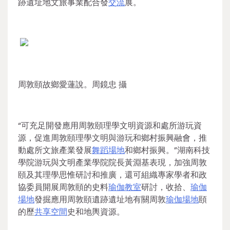
跡遺址地文旅事業配合發
交流
展。
周敦頤故鄉愛蓮說。周鏡忠 攝
“可充足開發應用周敦頤理學文明資源和處所游玩資
源，促進周敦頤理學文明與游玩和鄉村振興融會，推
動處所文旅產業發展
舞蹈場地
和鄉村振興。”湖南科技
學院游玩與文明產業學院院長黃淵基表現，加強周敦
頤及其理學思惟研討和推廣，還可組織專家學者和政
協委員開展周敦頤的史料
瑜伽教室
研討，收拾、
瑜伽
場地
發掘應用周敦頤遺跡遺址地有關周敦
瑜伽場地
頤
的歷
共享空間
史和地輿資源。