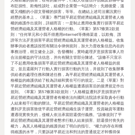
人格莊嚴的損害；在有的案件中，行動人在微信伴侶圈及群聊中發
布貶損性、欺侮性談吐，組成對企業聲一句話簡介：先婚後愛，溫
暖又殘酷的小甜文譽權的損害，等等。 在總結上述司法審訊實行
經歷的基本上，《草案》專門就平易近營經濟組織及其運營者人格
權的維護作出規則，詳細而言：一是制止應用收集實行損害平易近
營經濟組織及其運營者人格權的行動。《草案》第57條第2款規
則：“任何單元和小我不得應用internet等傳佈渠道，以欺侮、譭
謗等方法歹意損害平易近營經濟組織及其運營者的人格權益。收集
辦事供給者應該按照有關法令律例規則，加大力度收集信息內在的
事務治理，樹立健全上訴、告發機制，實時處理歹意損害當事人符
合法規權益的守法信息，并向有關主管部分陳述。”該條不只宣示
了不起應用收集損害平易近營經濟組織及其運營者人格權益的規
定，並且還羅列了行動人實行損害行動的方法，并規則了收集辦事
供給者的處理任務和陳述任務，為平易近營經濟組織及其運營者人
格權益的維護供給了較為詳細和實在可行的規定。二是《草案》對
平易近營經濟組織及其運營者人格權益遭遇損害后的接濟規定作出
規則。《草案》第57條第3款規則：“人格權益遭到歹意損害的平
易近營經濟組織及其運營者有權依法向國民法院請求采取責令行動
人結束相干行動的辦法。平易近營經濟組織及其運營者的人格權益
遭到歹意損害致使平易近營經濟組織生孩子運營、投資融資等運動
遭遇現實喪失的，侵權人依法承當賠還償付義務。”該條規則了平
易近營經濟組織及其運營者懇求行動人結束損害、賠還償付喪失的
權力，為其人格權益的維護供給了明白的指引。 “權力的存在和獲
得維護的水平，只要訴諸平易近法和刑法的普通規定才幹獲得保