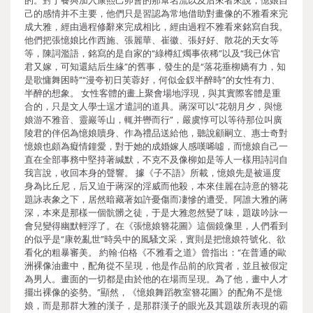
的。對于餐與加入康熙己卯會的那幫名流以及后來者來說，憶娘自
己的感情并不主要，他們只是習認為常地借助對畫像的不雅看來完
成大雅，經由過程修辭來完成相比，經由過程不雅看來銘寫自我。
他們把張憶娘比作西施、張麗華、崔徽、張好好、散花的天女等
等，陳詞濫語，銘寫的是自家的“綠樽紅燭事依稀”以及“我已休官
君又嫁，可知還結后生緣”的舊事，發生的是“落花垂柳嬌有力，知
是歌慵舞困時”“漫夸初日芙蓉好，何似金釵半醉時”的女性有力、
半醉的想象。 女性客體的畫上聚會場地浮現，與其實際客體是重
合的，只是文人學士逞才遣詞的道具。蔣深可以“花朝月夕，與憶
娘游不雅音、靈巖等山，輒并轡而行”，嚴虞惇可以等待那位叫廣
陵君的伴侶為憶娘贖身、作為禮品送給他，聽說顧嗣立、惠士奇對
憶娘也頗為癡情鐘愛，對于她的成婚嫁人感嘆唏噓，而憶娘自己一
直在全部事務中堅持著緘默，不克不及像柳如是等人一樣用詩詞自
我言說，收回本身的聲響。 據《子不語》所載，憶娘先是被逼度
身為比丘尼，后又迫于蔣深的淫威而他殺，本來佳麗在詩意的簪花
題詠表象之下，居然暗藏著如許憂傷而凄慘的遭受。阿誰大雅的蔣
深，本來是那樣一個骯髒之徒，于是大雅忽然變了味，題跋吟詠一
會兒變得幽默輕浮了。在《張憶娘簪花圖》這個鏡像里，人們看到
的似乎是“康乾亂世”時吳中的風騷文采，實則是把憶娘符號化、欲
看化的粗暴審美。 約翰·伯格《不雅看之道》曾指出：“在普通的歐
洲裸像油畫中，配角從不呈現，他是作品前的欣賞者，並且被假定
為男人。畫面的一切都是由於他的在場而呈現。為了他，畫中人才
擺出裸像的姿勢。”顯然，《憶娘舞蹈教室簪花圖》的配角不是憶
娘，而是那群大雅的漢子，是那群漢子的眼光及其題跋所表現的霸