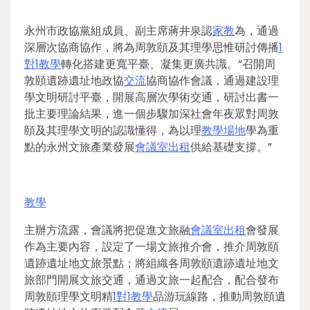
永州市政協黨組成員、副主席蔣井泉認
家教
為，通過
深層次協商協作，將為周敦頤及其理學思惟研討傳播
1
對1教學
轉化搭建更寬平臺、凝集更廣共識。“召開周
敦頤遺跡遺址地政協
交流
協商協作會議，通過建設理
學文明研討平臺，開展高層次學術交通，研討出書一
批主要理論結果，進一個步驟加深社會年夜眾對周敦
頤及其理學文明的認識懂得，為以理
教學場地
學為重
點的永州文旅產業發展
會議室出租
供給基礎支撐。”
教學
主辦方流露，會議將把促進文旅融
會議室出租
會發展
作為主要內容，設定了一場文旅推介會，推介周敦頤
遺跡遺址地文旅景點；將組織各周敦頤遺跡遺址地文
旅部門開展文旅交通，通過文旅一起配合，配合發布
周敦頤理學文明精
1對1教學
品游玩線路，推動周敦頤遺