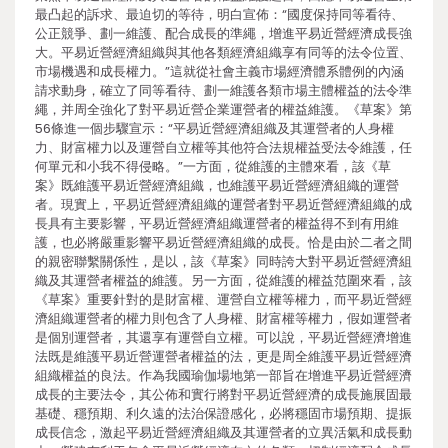
最凸起的訴求、最迫切的等待，明白宣佈：“國度保持同等看待、
公正競爭、劃一維護、配合成長的準繩，增進平易近營經濟成長強
大。平易近營經濟組織與其他各類經濟組織享有同等的法令位置、
市場機遇和成長權力。”這就從社會主義市場經濟體系體例的內涵
請求動身，確立了同等看待、劃一維護各類市場主體權益的法令準
繩，并周全強化了對平易近營企業運營者的權益維護。《草案》第
56條進一個步驟宣示：“平易近營經濟組織及其運營者的人身權
力、財富權力以及運營自立權等其他符合法規權益受法令維護，任
何單元和小我不得侵略。”一方面，從維護的主體來看，該《草
案》既維護平易近營經濟組織，也維護平易近營經濟組織的運營
者。現實上，平易近營經濟組織的運營者對平易近營經濟組織的成
長具有主要影響，平易近營經濟組織運營者的權益得不到有用維
護，也必將嚴重影響平易近營經濟組織的成長。恰是由於二者之間
的親密聯繫關係性，是以，該《草案》同時誇大對平易近營經濟組
織及其運營者權益的維護。另一方面，從維護的權益范圍來看，該
《草案》重要針對的是財富權、運營自立權等權力，而平易近營經
濟組織運營者的權力則包含了人身權、財富權等權力，假如運營者
是個別運營者，其還享有運營自立權。可以說，平易近營經濟增進
法既是維護平易近營運營者權益的法，更是周全維護平易近營經濟
組織權益的良法。作為我國瑜伽場地第一部旨在增進平易近營經濟
成長的主要法令，其公佈和實行將對平易近營經濟的成長施展固最
基礎、穩預期、利久遠的法治保證感化，必將穩固市場預期、提振
成長信念，激起平易近營經濟組織及其運營者的立異活氣和成長動