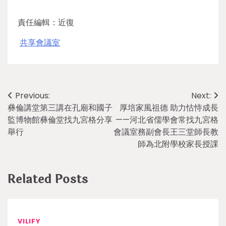
責任編輯：近復
共享會議室
Post
Previous:
Next:
彝倫講堂第三講在孔廟和國子
厚培家風祖德 助力怙恃成長
navigation
監博物館彝倫堂找九宮格分享
——河北省儒學會常找九宮格
舉行
會議室務副會長王三堂師長教
師為北附學校家長授課
Related Posts
VILIFY