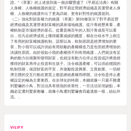
證。”《草案》的上述規則進一個步驟豐盛了《平易近法典》有關
人身權、人格權維護的規定，對平易近營經濟組織及其運營者人身
權、人格權的維護作出了更為詳細、更有針對性的維護規則。
（二）強化對財富權力的維護 《草案》第56條宣示了對平易近營
經濟組織及其運營者財富權的講座場地維護。從汗青經歷來看，產
權軌制是市場經濟的基石。從曩昔兩百年的人類汗青成長可以看
出，但凡在經濟成長上獲得嚴重成績的國度，都在分歧水平上樹立
了有用的財富權維護軌制。諾斯以為，軌制原因是經濟增加的要
害，對小我可以或許供給有用鼓勵的產權構造乃是包管經濟增加的
決議性原因。由於假如小我的產權得不到有用維護，人們就沒有足
夠的動力往積聚和發明財富，也就沒有動力往停止投資或許將曾經
獲得的財富再停止投資和生孩子。法令維護產權，可以供給穩固的
軌制預期，保證財富的平安，并激勵投資興業、立異創業。一切經
濟主體的交互行動在實質上都是繚繞產權而睜開。法令恰是停止產
權設定的極為主要東西。在全球化的時期，本錢就像一只最不難遭
到驚嚇的小鳥，對法治具有很強的依靠性，一旦法治呈現缺點，本
錢必定遭到驚家教嚇，就像小鳥遭到驚嚇會四處逃散一樣，紛紜外
流。…
VILIFY