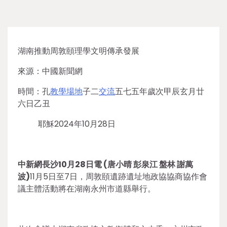
湖南推動周敦頤理學文明傳承發展
來源：中國新聞網
時間：孔
教學場地
子二
交流
五七五年歲次甲辰玄月廿
六日乙丑
耶穌2024年10月28日
中新網長沙10月28日電 (唐小晴 彭泉江 盤林 謝萬
波)
11月5日至7日，周敦頤遺跡遺址地政協協商協作會
議主體活動將在湖南永州市道縣舉行。