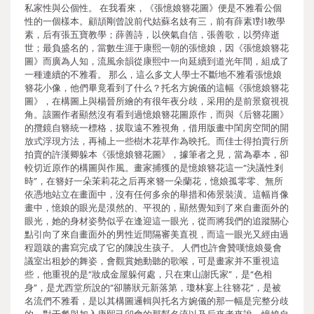
私家性與公個性。 在我看來，《張憶娘簪花圖》便是不雅看公個
性的一個樣本。顧頡剛曾說前代姑蘇名妓有三，前有薛素1對1教學
素，后有張五寶教學；薛善詩，以俠氣自信，張善歌，以勞瘁逝
世；最負盛名的，當數生涯于康熙一朝的張憶娘，因《張憶娘簪花
圖》而廣為人知，流風余韻從康熙中一向延續到道光年間，組成了
一種連續的不雅看。 那么，這么多文人學士不斷地不雅看張憶娘
簪花小像，他們畢竟看到了什么？托名方婉儀的這幅《張憶娘簪花
圖》，在構圖上與楊晉所繪的有很年夜分歧，采用的是前景窺視視
角。該圖作者顯然沒有看到過憶娘簪花圖原作，而與《后簪花圖》
的攬鏡自簪統一標格，拔取遠不雅視角，借用版畫中閨房空間的開
放式浮現方法，再補上一些樹木花草作為映托。而佳士得拍賣行所
拍賣的許漢卿躲本《張憶娘簪花圖》，據筆者之見，當為摹本，卻
較切近原作的構圖與作風。畫家捕獲的是憶娘簪花這一“決議性剎
時”，在簪好一朵茉莉花之后再來簪一朵蘭花，憶娘孤零零、無所
依憑地站立在畫面中，沒有任何多余的舉措和佈景裝潢。這幅肖像
畫中，憶娘的眼光是漠然的、平視的，顯然覺知到了來自畫面外的
眼光，她的身材姿勢似乎在逢迎這一眼光，從而將我們的追蹤關心
點引向了來自畫面外的男性近間隔審美直視，而這一眼光又經由過
程題跋的書寫完成了它的陳說生孩子。 人們也許會贊嘆憶娘曼會
議室出租妙的舞姿，會觀賞她動聽的歌喉，可是畫家并不重視這
些，他重視的是“妝成金屋躲何處，只在東山謝氏家”，是“色相
身”，是尤西堂所說的“卻勝狀元新落第，瓊林宴上往簪花”，是被
名流們不雅看，是以其構圖邏輯與托名方婉儀的那一幅是完整分歧