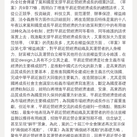
向全社會傳遞了黨和國度支撐平易近營經濟成長的穩重許諾。《草
案》共9章77條，既明白了增進平易近營經濟成長的總體請求，又
從公正競爭、投資融資、科技立異、規范運營、辦事保證、權益維
護、法令義務等方面作出詳細規則，將改造開放后特殊是黨的十八
年夜以來黨和國度成長平易近營經濟的方針政策和實行中的有用做
法轉化為法令軌制，把對平易近營經濟同等看待、同等維護的請求
落實上去，既激勵支撐平易近營經濟成長強大，又重視加大力度規
范領導。《草案》的亮點良多，尤其在權益保證方面，《草案》單
設第七章“權益維護”，對平易近營經濟組織及其運營者的人身權
力、財富權力以及運營自立權等其他符合法規權益受法令維護，在
規定design上具有不少立異之處。 平易近營經濟是社會主義市場
經濟的主要構成部門，是推動中國式古代化的新力量，是高東西的
品質成長的主要基本，是推進我國周全建成社會主義古代化強國、
完成中華平易近族巨大回復的主要氣力。改造開放以來，尤其是我
國將成長社會主會議室出租義市場經濟寫進憲法，斷定為國度基礎
經濟軌制以后，就明白將增進平易近營經濟連續、安康、高東西的
品質成長作為國度持久保持的嚴重方針政策。平易近營經濟曾經成
為市場經濟的主要構成部門，為我國市場經濟的成長作出了嚴重進
獻。但近年來，平易近營經濟交流的成長也碰到一些痛點、難點和
堵點，最集中地表現為平易近營經濟組織及其運營者的符合法規權
益難以獲得有用維護，招致平易近營企業家預期不穩、信念缺乏，
甚至呈現“躺平”景象。為此，黨的二十屆三中全會陳述再次宣示保
持“兩個絕不搖動”，《草案》為落實“兩個絕不搖動”的基礎方略，
聚焦平易近營經濟及其運營者的權益維護題目，回應平易近營企業