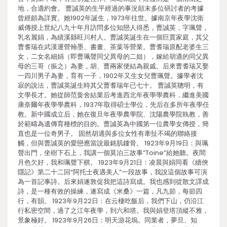
地，合適約會。 曹誠英的生平經過的事況顛末多位研討者的考據
曾經頗為詳實。她1902年誕生，1973年往世。據南京年夜學沈衛
威傳授上世紀八九十年月訪問多位知戀人得悉，曹誠英，字珮聲，
乳名麗娟，為績溪縣旺川村人。曹誠英誕生在一個巨賈家庭，其父
曹耆瑞在武漢運營翰墨、書畫、茶葉等營業。曹耆瑞原配老婆生三
女，二女名細娟（即曹珮聲同父異母的二姐），嫁給胡適的同父異
母的三哥（振之）為妻，胡、曹兩家便結為親戚。后來曹耆瑞又娶
一四川男子為妻，育有一子，1902年又生女兒曹珮聲。據學者沈
寂的說法，曹誠英誕生時其父曹耆瑞年已七十。 曹誠英聰明，有
文學長才。她從師范黌舍結業后考進西北年夜學學農科，繼進美國
康奈爾年夜學學農科，1937年取得碩士學位，先后在多所年夜學任
教。新中國成立后，她在復旦年夜學農學院、沈陽農學院執教，善
於範疇為遺傳育種標的目的。曹誠英為中國第一位農學女傳授，簡
直也是一位奇男子。 固然胡適與多位女性有牽扯不竭的聯絡接
觸，但與曹誠英的愛戀應當說最銘肌鏤骨。 1923年9月19日：與珮
聲出門，坐樹下石上，我講一個莫泊三故事“Toine”給她聽。夜間
月色欠好，我和珮聲下棋。 1923年9月21日：凌晨與娟同看《續俠
隱記》第二十二回“阿托士夜遇美人”一段故事，我說這個故事可演
為一首記事詩。后來娟遂敦促我把這詩寫成。我也感到從散文譯成
詩，是一種有效的操練，遂寫成《米桑》一篇，凡九節，每節四
行，有韻。 1923年9月22日：在云棲吃飯后，我們下山，仍沿江
行私密空間，過了之江年夜學，到六和塔。我與娟登塔頂縱不雅，
景象極好。 1923年9月26日：明天游花塢。同業者，夢旦、知