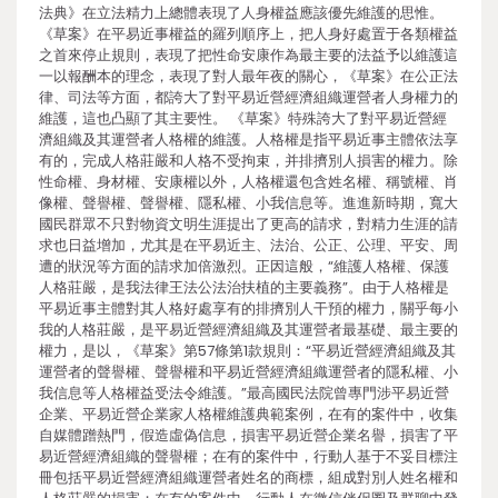
法典》在立法精力上總體表現了人身權益應該優先維護的思惟。
《草案》在平易近事權益的羅列順序上，把人身好處置于各類權益
之首來停止規則，表現了把性命安康作為最主要的法益予以維護這
一以報酬本的理念，表現了對人最年夜的關心，《草案》在公正法
律、司法等方面，都誇大了對平易近營經濟組織運營者人身權力的
維護，這也凸顯了其主要性。 《草案》特殊誇大了對平易近營經
濟組織及其運營者人格權的維護。人格權是指平易近事主體依法享
有的，完成人格莊嚴和人格不受拘束，并排擠別人損害的權力。除
性命權、身材權、安康權以外，人格權還包含姓名權、稱號權、肖
像權、聲譽權、聲譽權、隱私權、小我信息等。進進新時期，寬大
國民群眾不只對物資文明生涯提出了更高的請求，對精力生涯的請
求也日益增加，尤其是在平易近主、法治、公正、公理、平安、周
遭的狀況等方面的請求加倍激烈。正因這般，“維護人格權、保護
人格莊嚴，是我法律王法公法治扶植的主要義務”。由于人格權是
平易近事主體對其人格好處享有的排擠別人干預的權力，關乎每小
我的人格莊嚴，是平易近營經濟組織及其運營者最基礎、最主要的
權力，是以，《草案》第57條第1款規則：“平易近營經濟組織及其
運營者的聲譽權、聲譽權和平易近營經濟組織運營者的隱私權、小
我信息等人格權益受法令維護。”最高國民法院曾專門涉平易近營
企業、平易近營企業家人格權維護典範案例，在有的案件中，收集
自媒體蹭熱門，假造虛偽信息，損害平易近營企業名譽，損害了平
易近營經濟組織的聲譽權；在有的案件中，行動人基于不妥目標注
冊包括平易近營經濟組織運營者姓名的商標，組成對別人姓名權和