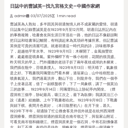
日誌中的曹誠英–找九宮格文史–中國作家網
admin
03/07/2025
1 min read
曹誠英為人熟知，多半因其與胡適無情人終不成家屬的愛情。胡適
日誌集中記錄曹誠英是在1923年9月至12月間。胡適日誌所記內在
的事務複雜，唸書會友與生涯日常混在一路，他的日誌不像顧頡剛
把日誌和唸書筆記離開，有時讀起來為其瑣碎考據所累。但記曹誠
英倒是可貴的清麗可讀。就連胡適這一時代寫的詩，詩味都厚多
了，超越他平常水準。 1923年9月11日：木樨開了，金風抽豐吹
來，處處都是噴鼻氣。窗外欄桿下有一株小桂樹，花開的很茂盛。
昨天明天的早上，門外擺攤的老頭子折了兩年夜枝成球的木樨來，
我們插在瓶中，芬噴鼻撲人。 1923年9月13日：明天晴了，氣象很
是之好。下戰書我同珮聲出門看木樨，過翁家山，山中桂樹怒放，
噴鼻氣迎人。我們過葛洪井，翻山下往，到龍井寺。我們在一個亭
子上坐著品茗，借了一副棋盤棋子，下了一局象棋，講了一個莫泊
三的故事…… 1923年9月14日：同珮聲到山上陟屺亭內閑坐。（煙
霞洞有三個亭，陟屺最高，吸江次之，最下為臥獅）我講莫泊三小
說《遺產》給她聽。上午下戰書都在此。 1923年9月18日：下戰書
與娟下棋。夜間月色甚好，（本日陰歷初八）在月下坐，甚久。
1923年下半年，胡適除了忙公務會客見伴侶外就是在杭州西湖煙
霞洞療養。煙霞洞按胡適的描寫是在南岑嶺之下，與翁家山附近，
可看見南岑嶺和錢塘江。煙霞洞原來是一個石洞，中有石刻佛像甚
古，刻工不壞，有些仍是佳作。簡略來說，煙霞洞是一個清幽之