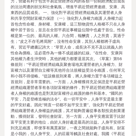
力，營建有利于包含平易近營經濟在內的各類一切制經濟配合成長
的法治周遭的狀況和社會氣氛，增進平易近營經濟連續、安康、高
東西的品質成長。 一、強化對平易近營經濟組織及其運營者人身
和共享空間財富權力保證 （一）強化對人身權力維護 人身權力起
首包含性命權、身材權、安康權，這三類物資性人格權不只在人身
權中居于首位，並且在全部平易近事權益位階中也處于首位。性命
權是第一位的、最高的人權。六合間，報酬貴，人之所貴，莫過于
生；“皮之不存毛將焉附”，沒有性命安康，其別人權都將子虛烏
有。習近平總書記誇大：“草菅人命，成長決不克不及以就義人的
性命為價格。這必需作為一條不成超越的紅線。”在性命、安康與
其他權力產生沖突時，其他的權力都要退居其次。《草案》第56
條規則：“平易近營經濟組織及聚會場地其運營者的人身權力、財
富權力以及運營自立權等其他符合法規權益受法令維護，任何單元
和小我不得侵略。”從該條規則來看，將人身權力置于各項權益之
首規則，是非常需要的。一方面，人身權獲得充足保證是平易近營
經濟組織運營者享有各項財富權的條件，對平易近營經濟組織運營
者人身權的維護也是對其財富權停止維護的條件和基本。“國民的
平安，乃是登峰造極的法令”。在一切平安中，人身平安是最主要
的平安好處。因此“簡直一切都不如平安主要”。強化對平易近營經
濟組織運營者人身權益的維護，其才能夠普遍從事各類投資創業運
動，獲得財富，發明社會財富。另一方面，人身平安應當置于比財
富平安更主要的地位，由於人身好處是最高的法益。人身平安得不
到充足維護，即便享有萬貫家財，一夜之間就能夠子虛烏有。財富
是小我的，但人身平安、人的莊嚴等觸及社會好處。我國《平易近