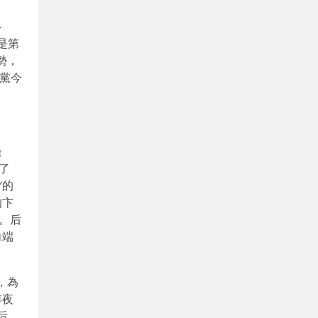
多
是第
勢，
黨今
邊
了
”的
的卞
。后
向端
，為
年夜
后，