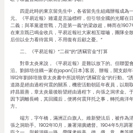
四是此時的東京留先生中，各省留先生組織辦報成為
元。《平易近報》雖還是言論標桿，但引領全國的光耀在日
二義；與革黨逝世戰，乃是第一義”的梁啟超，轉而在190
在東京既已鳴金收兵，平易近報社大家相互噬嚙，團隊全散
后但以全力看待當局，不用復有后顧之憂。”
二、《平易近報》“二叔”的“誘竊官金”打算
對章太炎來說，《平易近報》是難以放下的。但聯盟
沿。劉師培佳耦一家在japan(日本)客居、辦報，開支
1912年劉師培致章太炎書中所說明的“誘竊官金”的行動。
道路是經由過程何震的關系，機密活動朝廷年夜員，以期
綍昌親善，章太炎最後盼望經由過程卞，向張之洞求金。于
因卞調離長崎，其回國后，便將何震拜托之事，轉托南洋
方。
端方，字午橋，滿洲正白旗人。維新變法后，被作為清
張之洞助手。1902年10月，兼署湖廣總督。1904年5月調
臣之一，與戴鴻慈一路，帶隊考核美、德、俄、意、奧等國。19