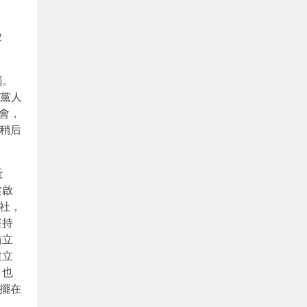
放
觸。
動黨人
會，
稍后
近
梁啟
社，
堅持
備立
建立
，也
擺在