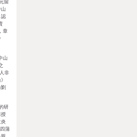
0元留
中山
，認
賣
，章
中
中山
之
人非
論》
論劉
的研
講授
太炎
年四蒲
炎親