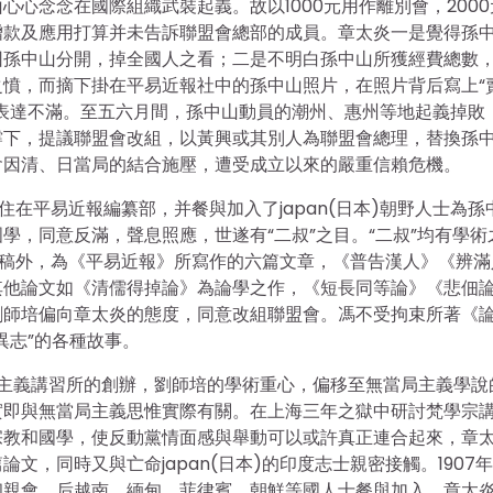
山心心念念在國際組織武裝起義。故以1000元用作離別會，200
贈款及應用打算并未告訴聯盟會總部的成員。章太炎一是覺得孫
因孫中山分開，掉全國人之看；二是不明白孫中山所獲經費總數
憤，而摘下掛在平易近報社中的孫中山照片，在照片背后寫上“
表達不滿。至五六月間，孫中山動員的潮州、惠州等地起義掉敗
撐下，提議聯盟會改組，以黃興或其別人為聯盟會總理，替換孫
會因清、日當局的結合施壓，遭受成立以來的嚴重信賴危機。
住在平易近報編纂部，并餐與加入了japan(日本)朝野人士為孫
學，同意反滿，聲息照應，世遂有“二叔”之目。“二叔”均有學術
》供稿外，為《平易近報》所寫作的六篇文章，《普告漢人》《辨滿
其他論文如《清儒得掉論》為論學之作，《短長同等論》《悲佃
劉師培偏向章太炎的態度，同意改組聯盟會。馮不受拘束所著《
異志”的各種故事。
會主義講習所的創辦，劉師培的學術重心，偏移至無當局主義學說
實即與無當局主義思惟實際有關。在上海三年之獄中研討梵學宗
宗教和國學，使反動黨情面感與舉動可以或許真正連合起來，章
，同時又與亡命japan(日本)的印度志士親密接觸。1907
和親會，后越南、緬甸、菲律賓、朝鮮等國人士餐與加入，章太