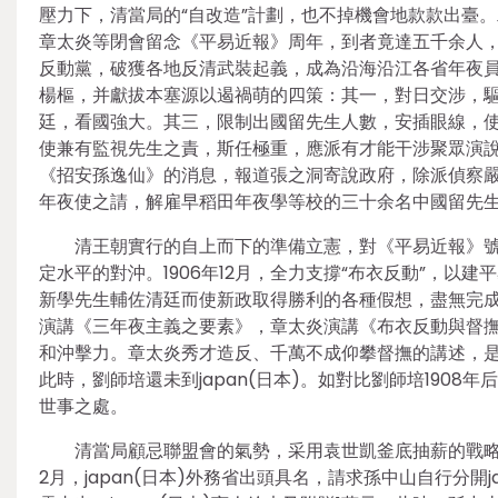
壓力下，清當局的“自改造”計劃，也不掉機會地款款出臺。二
章太炎等閉會留念《平易近報》周年，到者竟達五千余人
反動黨，破獲各地反清武裝起義，成為沿海沿江各省年夜員最
楊樞，并獻拔本塞源以遏禍萌的四策：其一，對日交涉，
廷，看國強大。其三，限制出國留先生人數，安插眼線，
使兼有監視先生之責，斯任極重，應派有才能干涉聚眾演說等
《招安孫逸仙》的消息，報道張之洞寄說政府，除派偵察嚴查
年夜使之請，解雇早稻田年夜學等校的三十余名中國留先
清王朝實行的自上而下的準備立憲，對《平易近報》
定水平的對沖。1906年12月，全力支撐“布衣反動”，以
新學先生輔佐清廷而使新政取得勝利的各種假想，盡無完成
演講《三年夜主義之要素》，章太炎演講《布衣反動與督
和沖擊力。章太炎秀才造反、千萬不成仰攀督撫的講述，
此時，劉師培還未到japan(日本)。如對比劉師培190
世事之處。
清當局顧忌聯盟會的氣勢，采用袁世凱釜底抽薪的戰略，與j
2月，japan(日本)外務省出頭具名，請求孫中山自行分開