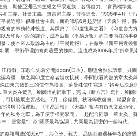
主義，期使亞洲已掉主權之平易近族，各得自力。”會員標準規
和主義、社會主義、無當局主義，皆得進會。”1906年4月《平
《平易近報》倡導社會主義，而劉師培6月起所辦《天義》報，倡
和親會的事務特殊投進。其撰寫了《印度復興之看》《印度自力
明以及印度小說的譯介，成為后期《平易近報》的主要內在的事
刊發，使本來以政論為主的《平易近報》，在敵手《新平易近叢
商削弱，學術學理的會商著重的趨向。這也成為1908年后“倒章風
近、汪精衛、宋教仁先后分開japan(日本)。聯盟會熱烈議事、共
難認為繼，加之與印度亡命者幾次接觸，學問欲看灼熱的章太炎
曼殊由東京致劉三的信作為證實。蘇曼殊信中寫道：“衲今后決意
，章太炎在黃侃、劉師培的輔助下，完成《新方言》寫作。劉師
中，可以施展主要感化。7月，徐錫麟、秋瑾等收復會、聯盟會會
的演講與弔唁運動。《平易近報》《天義》報均有留念文章頒發
今年的秋冬之際，為了便于根究學問，一起配合同事，章太炎、
年末，應當是“二叔”關系最為協調，共同最為親密的一個時代。
動的復雜周遭的狀況中，其心智、毅力、品德都遭遇極年夜的磨礪