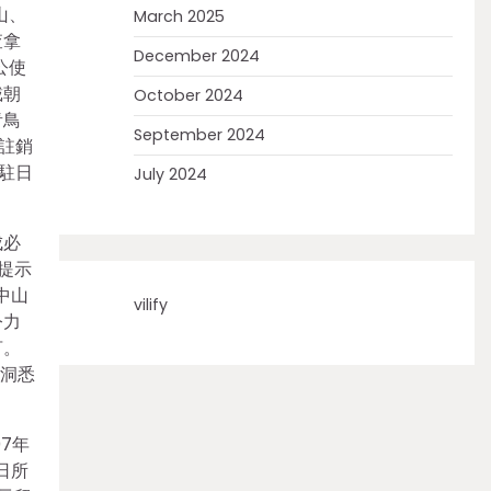
山、
March 2025
查拿
December 2024
公使
戴朝
October 2024
青鳥
September 2024
註銷
駐日
July 2024
成必
提示
中山
vilify
令力
言。
炎洞悉
7年
日所