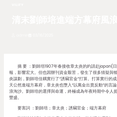
VILIFY
清末劉師培進端方幕府風浪
admin
03/16/2025
摘 要 ：劉師培1907年春接收章太炎的約請赴jap
報，影響宏大。但也因辦刊資金艱苦，發生了很多猜疑與牴
炎謀劃，劉師培佳耦實行了“誘竊官金”打算。打算實行的成
天公然進端方幕府，章太炎也墮入“以萬金出賣反動”的言論
浪淘沙。劉師培的選擇與命運，終極成為年夜時期中令人
豐盛。
要害詞 ：劉師培；章太炎；誘竊官金；端方幕府