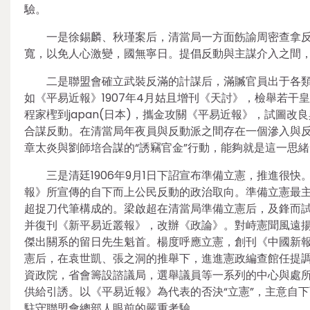
驗。
一是徐錫麟、秋瑾案后，清當局一方面飭諭周密查拿
寬，以免人心激變，國無寧日。提倡反動與主謀介入之間
二是聯盟會確立武裝反滿的計謀后，滿贓官員出于各
如《平易近報》1907年4月姑且增刊《天討》，檢舉若
程家檉到japan(日本)，攜金攻關《平易近報》，試圖
合謀反動。在清當局年夜員與反動派之間存在一個滲入與反
章太炎與劉師培合謀的“誘竊官金”行動，能夠就是這一思
三是清廷1906年9月1日下詔宣布準備立憲，推進很快
報》所宣傳的自下而上公民反動的政治取向。準備立憲最
超捉刀代筆構成的。梁啟超在清當局準備立憲后，及鋒而試
并復刊《新平易近叢報》，改辦《政論》。對峙憲聞風遠
傑出關系的留日先生魁首。楊度呼應立憲，創刊《中國新
憲后，在袁世凱、張之洞的推舉下，進進憲政編查館任提
資政院，省會籌設諮議局，選舉議員等一系列的中心與處
供給引誘。以《平易近報》為代表的否決“立憲”，主意自
駐守聯盟會總部人眼前的嚴重考驗。