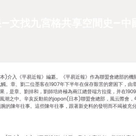
–文找九宮格共享空間史–中
an(日本)介入《平易近報》編纂。《平易近報》作為聯盟會總部的機
觸。章、劉二位墨客在1907年下半年在保存艱苦的窘困下，由
果，是章、劉掉和，劉師培終極為兩江總督端方拉攏，并在190
風潮之中。辛亥反動前的japan(日本)聯盟會總部，風云際會，
扼腕的陳年往事。這些陳年往事，跟著新史料的發明而不竭被充