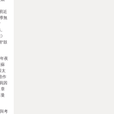
易近
導無
方
務。
報》
潮”鼓
圖年夜
與蘇
與太
培作
員因
。章
蘇曼
與考