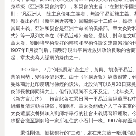
身草擬《亞洲和親會約章》，和親會的主旨：“在對抗帝國
則：“凡亞洲人，除主意侵犯主義者，無論平易近族主義、共
報》提出的對《新平易近叢報》回嘴綱要十二條中，標榜
當局主義。亞洲和親會是亞洲亡命者的俱樂部。章太炎對
式》等一系列文章在《平易近報》頒發。是以，對印度文
章太炎、劉師培學術愛好的轉移和學術性論文連篇累牘的
1907年11月復刊后，顯明浮現出平易近族與政治反動的會
起，章太炎為人詬病的緣由之一。
1907年6、7月“倒孫風潮”產生后，黃興、胡漢平易
業的局勢，變得冷僻起來。由于《平易近報》經費艱苦，
曼殊商討赴印度研討佛經的設法。此設法可以6月28日蘇
炎師長教師同謁梵土，但行期現尚不克不及定。”此年炎天
《新方言后序》，預言此著在異日同一平易近言經過歷程
組織反清運動被殺戮，劉師培、章太炎組織介入了在東京
太炎還屢次餐與加入劉師培舉行的社會主義講習班運動。
殊配合搬至劉師培一家所租住的小石川一椽。1907年頭至
秉性剛強、挺拔獨行的“二叔”，處在東京這一暗潮涌