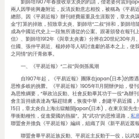
劉師培1907年春接收章太炎的約請，偕老婆何震到ja
兩人因學術興趣附近，反清反動意志相投，被稱為《平易近報》“
總部。因《平易近報》辦刊經費嚴重及生涯艱苦，章太炎謀
金”打算的掉敗，招致章太炎、劉師培“二叔”掉和，劉師
成為中國近代史上一段無所適從的公案。跟著頒發在報刊上的
信》、劉師培1912年《與章太炎書》分辨在20世紀30年
仕國、張仲平易近、楊婷婷等人研討進獻的基本之上，使我
之同情”的汗青敘事。
一、《平易近報》“二叔”與倒孫風潮
自1907年起，《平易近報》團隊在japan(日本)
思惟多岐的挑釁。《平易近報》1905年11月開辦伊始，
為思惟綱要，“舉政治反動、社會反動畢其功于一役”為辦刊
會主旨持續表達為“驅趕韃虜，恢復中華，創建平易近國，均勻
15日，章太炎自上海出獄離開japan(日本)，在東京留
學衝動種性，促進愛國的熱腸”。其“武功”的思惟退路，
私
聯盟會并擔負《平易近報》編緝，組織了與《新平易近叢報
聯盟會畢平易近族反動、平易近主反動于一役，以武裝