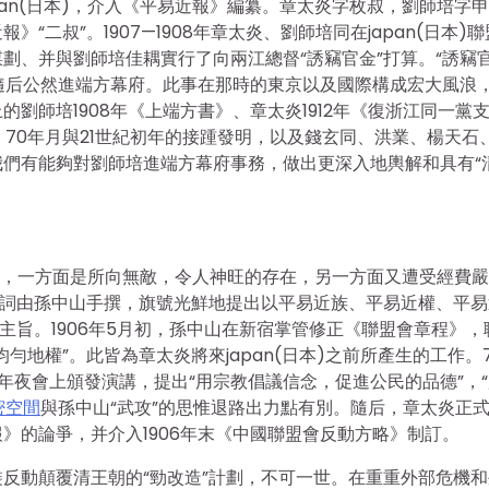
pan(日本)，介入《平易近報》編纂。章太炎字枚叔，劉師培字
二叔”。1907—1908年章太炎、劉師培同在japan(日本)
劃、并與劉師培佳耦實行了向兩江總督“誘竊官金”打算。“誘竊
培隨后公然進端方幕府。此事在那時的東京以及國際構成宏大風浪
劉師培1908年《上端方書》、章太炎1912年《復浙江同一黨
月、70年月與21世紀初年的接踵發明，以及錢玄同、洪業、楊天石
們有能夠對劉師培進端方幕府事務，做出更深入地輿解和具有“
的際遇，一方面是所向無敵，令人神旺的存在，另一方面又遭受經費
發刊詞由孫中山手撰，旗號光鮮地提出以平易近族、平易近權、平
主旨。1906年5月初，孫中山在新宿掌管修正《聯盟會章程》，
地權”。此皆為章太炎將來japan(日本)之前所產生的工作。
先生年夜會上頒發演講，提出“用宗教倡議信念，促進公民的品德”，
密空間
與孫中山“武攻”的思惟退路出力點有別。隨后，章太炎正
》的論爭，并介入1906年末《中國聯盟會反動方略》制訂。
反動顛覆清王朝的“勁改造”計劃，不可一世。在重重外部危機和