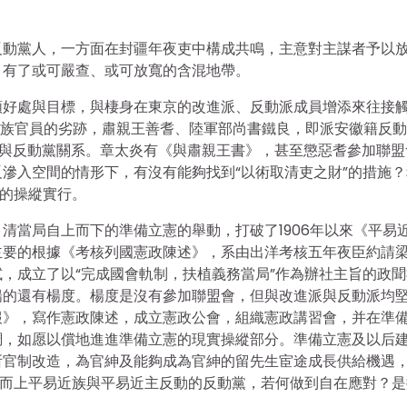
反動黨人，一方面在封疆年夜吏中構成共鳴，主意對主謀者予以
，有了或可嚴查、或可放寬的含混地帶。
類好處與目標，與棲身在東京的改進派、反動派成員增添來往接
干皇族官員的劣跡，肅親王善耆、陸軍部尚書鐵良，即派安徽籍反
改良與反動黨關系。章太炎有《與肅親王書》，甚至懲惡耆參加聯盟
滲入空間的情形下，有沒有能夠找到“以術取清吏之財”的措施？
緒的操縱實行。
。清當局自上而下的準備立憲的舉動，打破了1906年以來《平易
主要的根據《考核列國憲政陳述》，系由出洋考核五年夜臣約請
，成立了以“完成國會軌制，扶植義務當局”作為辦社主旨的政聞
揚的還有楊度。楊度是沒有參加聯盟會，但與改進派與反動派均
報》，寫作憲政陳述，成立憲政公會，組織憲政講習會，并在準
調，如愿以償地進進準備立憲的現實操縱部分。準備立憲及以后
所官制改造，為官紳及能夠成為官紳的留先生宦途成長供給機遇
下而上平易近族與平易近主反動的反動黨，若何做到自在應對？是