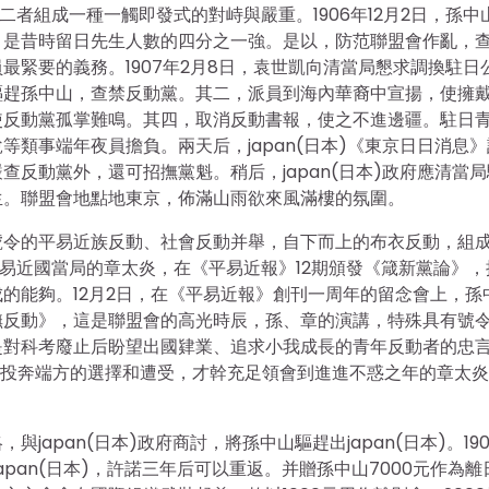
者組成一種一觸即發式的對峙與嚴重。1906年12月2日，孫中
，是昔時留日先生人數的四分之一強。是以，防范聯盟會作亂，
緊要的義務。1907年2月8日，袁世凱向清當局懇求調換駐日
驅趕孫中山，查禁反動黨。其二，派員到海內華裔中宣揚，使擁
使反動黨孤掌難鳴。其四，取消反動書報，使之不進邊疆。駐日
類事端年夜員擔負。兩天后，japan(日本)《東京日日消息》
反動黨外，還可招撫黨魁。稍后，japan(日本)政府應清當局
生。聯盟會地點地東京，佈滿山雨欲來風滿樓的氛圍。
號令的平易近族反動、社會反動并舉，自下而上的布衣反動，組
建平易近國當局的章太炎，在《平易近報》12期頒發《箴新黨論》，
的能夠。12月2日，在《平易近報》創刊一周年的留念會上，孫
撫反動》，這是聯盟會的高光時辰，孫、章的演講，特殊具有號
是對科考廢止后盼望出國肄業、追求小我成長的青年反動者的忠
8年后投奔端方的選擇和遭受，才幹充足領會到進進不惑之年的章太
apan(日本)政府商討，將孫中山驅趕出japan(日本)。190
japan(日本)，許諾三年后可以重返。并贈孫中山7000元作為離