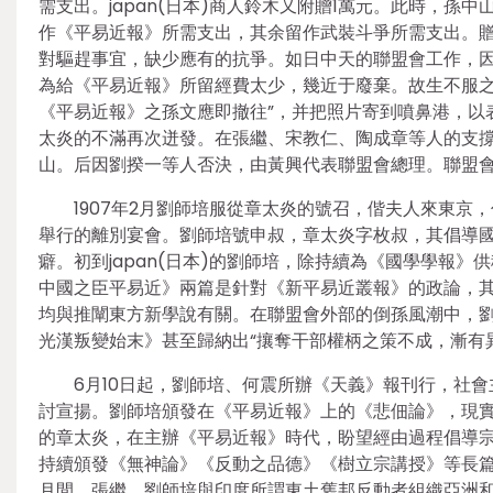
需支出。japan(日本)商人鈴木又附贈1萬元。此時，孫中
作《平易近報》所需支出，其余留作武裝斗爭所需支出。
對驅趕事宜，缺少應有的抗爭。如日中天的聯盟會工作，
為給《平易近報》所留經費太少，幾近于廢棄。故生不服之
《平易近報》之孫文應即撤往”，并把照片寄到噴鼻港，以
太炎的不滿再次迸發。在張繼、宋教仁、陶成章等人的支
山。后因劉揆一等人否決，由黃興代表聯盟會總理。聯盟
1907年2月劉師培服從章太炎的號召，偕夫人來東京，
舉行的離別宴會。劉師培號申叔，章太炎字枚叔，其倡導國
癖。初到japan(日本)的劉師培，除持續為《國學學報
中國之臣平易近》兩篇是針對《新平易近叢報》的政論，
均與推闡東方新學說有關。在聯盟會外部的倒孫風潮中，
光漢叛變始末》甚至歸納出“攘奪干部權柄之策不成，漸有
6月10日起，劉師培、何震所辦《天義》報刊行，社
討宣揚。劉師培頒發在《平易近報》上的《悲佃論》，現
的章太炎，在主辦《平易近報》時代，盼望經由過程倡導
持續頒發《無神論》《反動之品德》《樹立宗講授》等長篇論文
月間，張繼、劉師培與印度所謂東土舊邦反動者組織亞洲