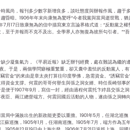
一時風尚，報刊多少數字新增良多，談吐態度與辦報作風，趨于
趨昏暗。1906年年末向康無為驚呼“今者我黨與當局逝世戰，猶
7年7月17日致康無為的信中描寫東京言論界格式道：“反動黨之權
，至于并報而不克不及出。全學界人亦無復為彼所勾引者。”“吾
會缺少凝集氣力，《平易近報》缺乏辦刊經費，處在難認為繼的
頗年夜。于是，兩個學問癖極重繁重，卻又囊中羞怯的反動黨人，有
“誘竊官金”的來由是章太炎打算往印度學佛，急需資金。“誘竊官金
取得資金支撐。何震的哥哥何譽生與張之洞女婿、時任長崎領事
是便于1907年9月，寫信一封，經由過程何震托卞綍昌交張之洞
年夜臣、兩江總督端方。何震回國后活動的人物，遂由張之洞轉
當局中滿族出生的新政能吏委以重擔。1901年5月，任湖北巡撫
署江蘇巡撫，1905年1月，任湖南巡撫。1905年7月，端方作為五
05年12月19日由上海出發，1906年7月21日返抵上海。回國