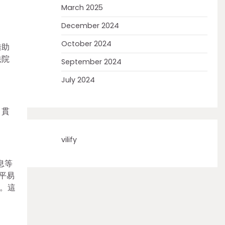
March 2025
December 2024
October 2024
借助
法院
September 2024
July 2024
，貫
vilify
息等
平易
。這