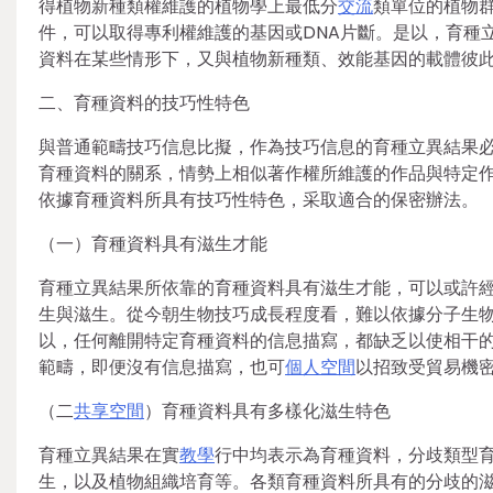
得植物新種類權維護的植物學上最低分
交流
類單位的植物群
件，可以取得專利權維護的基因或DNA片斷。是以，育種
資料在某些情形下，又與植物新種類、效能基因的載體彼此
二、育種資料的技巧性特色
與普通範疇技巧信息比擬，作為技巧信息的育種立異結果
育種資料的關系，情勢上相似著作權所維護的作品與特定
依據育種資料所具有技巧性特色，采取適合的保密辦法。
（一）育種資料具有滋生才能
育種立異結果所依靠的育種資料具有滋生才能，可以或許
生與滋生。從今朝生物技巧成長程度看，難以依據分子生物
以，任何離開特定育種資料的信息描寫，都缺乏以使相干
範疇，即便沒有信息描寫，也可
個人空間
以招致受貿易機
（二
共享空間
）育種資料具有多樣化滋生特色
育種立異結果在實
教學
行中均表示為育種資料，分歧類型
生，以及植物組織培育等。各類育種資料所具有的分歧的