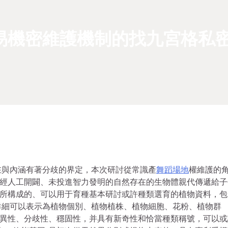
易機密維護機制的找九宮格私
在與內涵有著分歧的界定，本次研討從常識產
舞蹈場地
權維護的
未經人工開闢、未投進智力發明的自然存在的生物體親代傳遞給子
明所構成的、可以用于育種基本研討或許種類選育的植物資料，包
詳細可以表示為植物個別、植物植株、植物細胞、花粉、植物群
特異性、分歧性、穩固性，并具有新奇性和恰當種類稱號，可以或