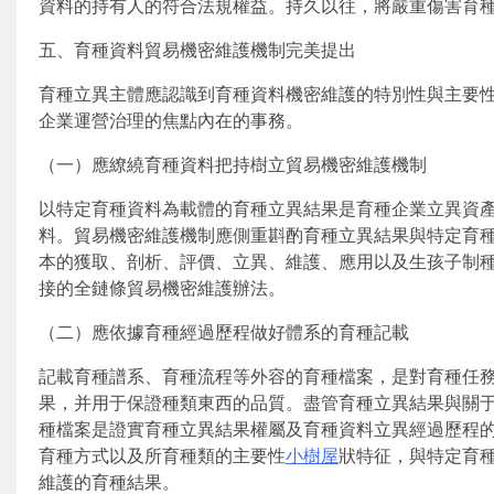
資料的持有人的符合法規權益。持久以往，將嚴重傷害育
五、育種資料貿易機密維護機制完美提出
育種立異主體應認識到育種資料機密維護的特別性與主要
企業運營治理的焦點內在的事務。
（一）應繚繞育種資料把持樹立貿易機密維護機制
以特定育種資料為載體的育種立異結果是育種企業立異資
料。貿易機密維護機制應側重斟酌育種立異結果與特定育
本的獲取、剖析、評價、立異、維護、應用以及生孩子制
接的全鏈條貿易機密維護辦法。
（二）應依據育種經過歷程做好體系的育種記載
記載育種譜系、育種流程等外容的育種檔案，是對育種任
果，并用于保證種類東西的品質。盡管育種立異結果與關
種檔案是證實育種立異結果權屬及育種資料立異經過歷程
育種方式以及所育種類的主要性
小樹屋
狀特征，與特定育
維護的育種結果。