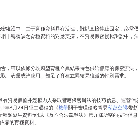
機密維護中，由于育種資料具有活性，難以直接停止固定，必需
許相干稱號缺乏育種資料的對應支撐，在貿易機密侵權訴訟中，
融會，可以依據分歧類型育種立異結果特色供給響應的保密辦法
獲取、表露或許應用，知足了育種立異結果維護的特別需求。
具有貿易價值并經權力人采取響應保密辦法的技巧信息、運營信
0年8月24日經由過程的《
教學
關于審理侵略貿易
私密空間
機密
新種類滋生資料”組成《反不合法競爭法》第九條所稱的技巧信息
需依靠的育種資料。