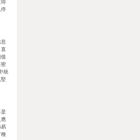
取得
以停
信息
，直
價值
保密
中統
以堅
不是
人應
極易
育種