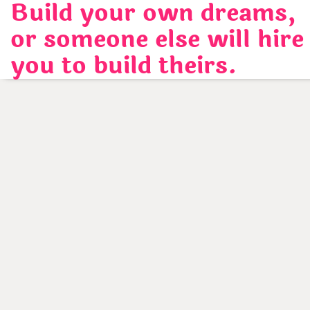
Build your own dreams,
Skip
to
or someone else will hire
content
you to build theirs.