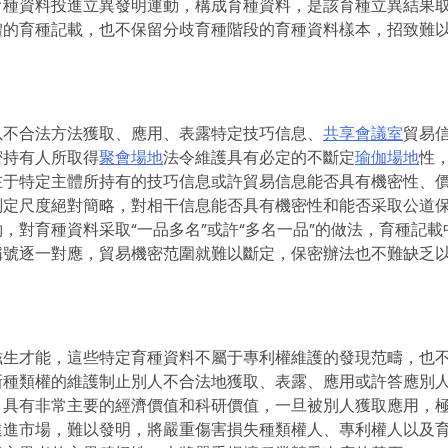
育種資料投進立異發明運動，構成育種資料，是該育種立異結果
體的育種記載，也不保留分歧育種階段的育種資料樣本，招致難
以不合法方法獲取、應用、表露特定技巧信息、
共享會議室
貿易
密持有人所取得
聚會場地
法令維護具有必定的不斷定
瑜伽場地
性
在于特定主體所持有的技巧信息或許貿易信息能否具有機密性、
判定尺度絕對簡略，對相干信息能否具有機密性和能否采取公道
，對育種資料采取“一品多名”或許“多名一品”的做法，育種記載
稱號逐一對應，貿易機密范圍就難以斷定，保密辦法也不難缺乏
滋生才能，這些特定育種資料不屬于專利權維護的發現范疇，也
新種類權的維護制止別人不合法地獲取、表露、應用或許答應別
，具有非常主要的經濟價值和科研價值，一旦被別人獲取應用，
進進市場，難以發明，將嚴重傷害損失種類權人、專利權人以及