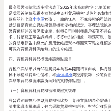
最高國民法院常識產權法庭于2022年末審結的“河北華某
是我國首例觸及親本種類滋生資料貿易機密“以你的智慧和
個瘦弱的七歲
小樹屋
女孩，一臉的無奈，不像侵權的司法
點題目是育種立異結果貿易機密侵權的認定。審理法院以
繁育種類并簽署保密協定、制種公司與制種農戶簽署不得
求，於是藍玉華告訴媽媽，婆婆特別好相處，和藹可親，
的身鑒定原告未經允許應用受維護親本種類繁育雜交種類
可認為育種資料供給無力的法令維護。
四、育種資料貿易機密維護難點題目
育種立異結果以自然種質資本為基本開闢培養而成，與育
掉不難構成範圍性侵權。權
瑜伽場地
屬證據復雜，公道保
異結果貿易機密維護所面對的實際難點題目。
（一）育種資料貿易機密權屬證實復雜
與普通範疇技巧信息貿易機密比擬，育種立異結果必需基
請求常識產權維護，包含采取貿易機密維護。對特定種質