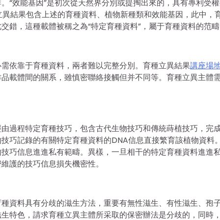
。“效能基因”是初次從天然界分別或提掏出來的，具有專利受權
立異結果包含上述的育種資料、植物新種類和效能基因，此中，
交錯，這種載體被稱之為“特定育種資料”，屬于育種資料的范疇
必需依靠于育種資料，兩者難以完整分別。育種立異結果
講座場
作品載體間的關系，雖慎密聯絡接觸但并不同等。育種立異主體
經由過程特定育種技巧，包含古代生物技巧和傳統蒔植技巧，完
技巧記錄的有關特定育種資料的DNA信息直接繁育該植物資料
的技巧信息進進私有範疇。異樣，一旦相干的特定育種資料進進
密維護的技巧信息損失機密性。
育種資料具有分歧的滋生方法，重要有無性滋生、有性滋生、孢
滋生特色，請求育種立異主體所采取的保密辦法是分歧的，同時