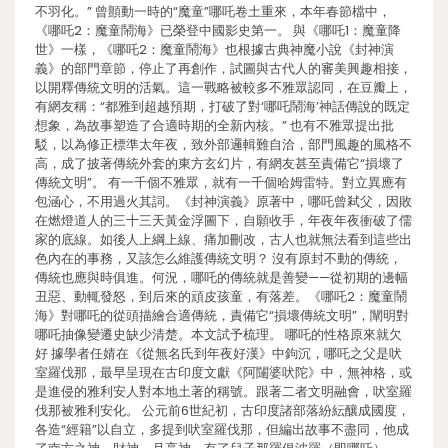
不羽化。” 曾顫動一時的“魔童”哪吒卷土重來，本年春節檔中，
《哪吒2：魔童鬧海》已榮登中國影史第一。 與《哪吒1：魔童降
世》一樣，《哪吒2：魔童鬧海》也根據古典神魔小說《封神演
義》的部門章節，停止了再創作，試圖與古代人的審美興趣相接，
以開釋傳統文明的活氣。這一戰略被較多不雅眾認同，在豆瓣上，
有網友稱：“都雅到超越預期，打破了對‘哪吒鬧海’神話傳說的既定
想象，為故事塑造了合適時期的全新內核。” 也有不雅眾提出批
駁，以為修正標準太年夜，致外部邏輯難自洽，部門風趣的風格不
高，成了披著傳統外套的東方玄幻片，有網友甚至責備它“損壞了
傳統文明”。 有一千個不雅眾，就有一千個哈姆雷特。對立異應有
包涵心，不用過火其詞。《封神演義》原著中，哪吒曾弒父，因敗
在燃燈道人的三十三天黃金浮圖下，自願收手，年夜年夜衝破了儒
家的底線。如後人上綱上線、痛加刪改，古人也就無法看到這些出
色內在的事務，又該怎么維護傳統文明？ 沒有原封不動的傳統，
傳統也應與時俱進。何況，哪吒的傳統就是善變——從初期的邊幅
丑惡、動輒發怒，到后來的頑皮孩童，有落差。《哪吒2：魔童鬧
海》對哪吒的從頭描繪合適傳統，責備它“損壞傳統文明”，闡明對
哪吒抽像變遷史缺少清楚。本文試予梳理。 哪吒的性格原來就欠
好 據學者任婧在《從無名氏到年夜好漢》中鉤沉，哪吒之父是吠
室羅伐那，最早呈現在古印度文獻《阿闥婆吠陀》中，無神格，或
是進侵的雅利安人對本地土著的稱號。跟著二者文明融會，吠室羅
伐那被雅利安化。 公元前6世紀初，古印度諸部落紛紜釀成國度，
各造“經籍”以自立，多提到吠室羅伐那，但編出故事不盡同，他成