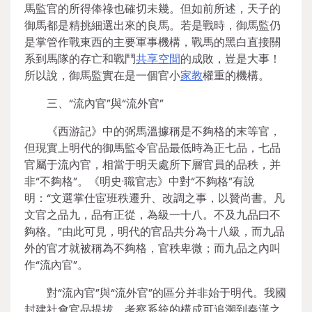
馬監官的所得俸祿也確切未幾。但如前所述，天子的
御馬都是精挑細選出來的良馬。若是戰時，御馬監仍
是掌管作戰東西的主要軍事機構，戰馬的黑白直接關
系到馬隊的存亡和戰鬥
共享空間
的成敗，豈是大事！
所以說，御馬監實在是一個官小
家教
權重的機構。
三、“流內官”與“流外官”
《西游記》中的弼馬溫據稱是不夠格的末等官，
但現實上明代的御馬監令官品最低時為正七品，七品
官屬于流內官，相當于明天處所下層官員的品秩，并
非“不夠格”。《明史·職官志》中對“不夠格”有說
明：“文選掌仕宦班秩遷升、改調之事，以贊尚書。凡
文官之品九，品有正從，為級一十八。不及九品曰不
夠格。”由此可見，明代的官品共分為十八級，而九品
外的官才就被稱為不夠格，官秩卑微；而九品之內叫
作“流內官”。
對“流內官”與“流外官”的區分并非始于明代。我國
封建社會官品提拔、考察系統的構成可追溯到秦漢之