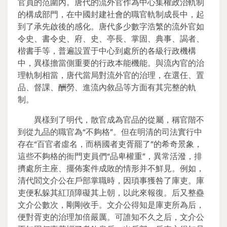
官員的范圍內。唐代的流外官作為中心集權政治軌制
的構成部門，在中國封建社會的職官軌制成長中，起
到了承先啟後的感化。唐代多少數字浩繁的流外官如
令史、書令史、府、史、亭長、掌固、典事、謁者、
楷書手等，普遍設置于中心到處所的各級行政機構
中，異樣擔當側重要的行政本能機能。與流內官的治
理軌制相當，唐代當局對流外官的治理，在選任、置
品、督課、酬勞、進流內敘品等方面有其完整的軌
制。
異樣到了明代，散官成為官品的從屬，稱官階不
到從九品的職官為“不夠格”。但在明清的司法實行中
存在“百官者虛名，而柄國者吏胥罷了”的希奇景象，
這些不夠格的衙門吏員們“品卑權重”，異常活潑，排
擠處所主座、擺佈案件成敗的情形并不鮮見。例如，
清代閻文介公在戶部掌職時，因瑣事獲咎了庫吏。庫
吏便私躲其紅頂障礙其上朝，以此來報復。后又整蠱
文介公數次，剛剛收手。文介公得知是庫吏所為后，
便對胥吏的治理加倍嚴厲。可誰知不久之后，文介公