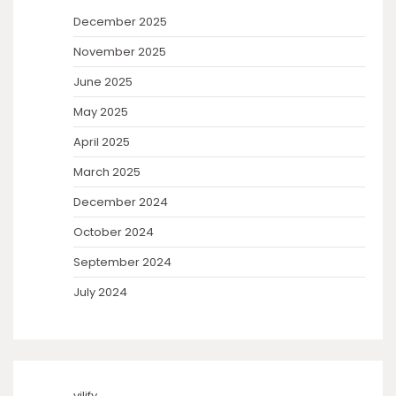
December 2025
November 2025
June 2025
May 2025
April 2025
March 2025
December 2024
October 2024
September 2024
July 2024
vilify