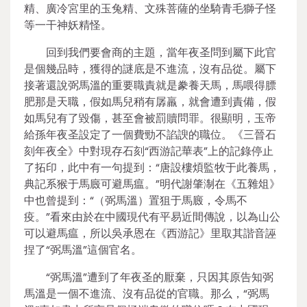
精、廣冷宮里的玉兔精、文殊菩薩的坐騎青毛獅子怪
等一干神妖精怪。
回到我們要會商的主題，當年夜圣問到屬下此官
是個幾品時，獲得的謎底是不進流，沒有品從。屬下
接著還說弼馬溫的重要職責就是豢養天馬，馬喂得膘
肥那是天職，假如馬兒稍有孱羸，就會遭到責備，假
如馬兒有了毀傷，甚至會被罰贖問罪。很顯明，玉帝
給孫年夜圣設定了一個費勁不諂諛的職位。《三晉石
刻年夜全》中對現存石刻“西游記華表”上的記錄停止
了拓印，此中有一句提到：“唐設樓煩監牧于此養馬，
典記系猴于馬廄可避馬瘟。”明代謝肇淛在《五雜俎》
中也曾提到：“（弼馬溫）置狙于馬廄，令馬不
疫。”看來由於在中國現代有平易近間傳說，以為山公
可以避馬瘟，所以吳承恩在《西游記》里取其諧音誣
捏了“弼馬溫”這個官名。
“弼馬溫”遭到了年夜圣的厭棄，只因其原告知弼
馬溫是一個不進流、沒有品從的官職。那么，“弼馬