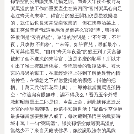
孫悟空的公用譏笑和貶損之詞。而齊天年夜圣被封為
弼馬溫的故工作節重要產生在第四回“官封弼馬心何足
名注齊天意未寧”。得官后的猴王開初仍是歡歡樂喜
的，就任后也長短常愛崗敬業的。但在拂塵酒菜上，
猴王突然問道“我這弼馬溫是個甚么官銜”時，獲得的
答覆倒是“沒有品從”。眾道的說明是：“不年夜，不年
夜，只喚做‘不夠格’。”“末等。如許官兒，最低最小，
只可與他看馬。”自稱“齊天年夜圣”的猴王到了天宮卻
被封了個不進流的末等官，這是多麼的恥辱！所以才
引出了猴王攪亂蟠桃宴、偷吃靈藥的報復故事。被天
宮恥辱過的猴王，在取經途徑上碰到了解他曩昔內情
的神怪，在情急之下都愿意揭他的傷疤，指他的把
柄。十萬天兵伐罪花果山時，二郎神就當面罵過孫悟
空：“你這廝有眼無珠，認不得我么！吾乃玉帝外甥，
敕封昭慧靈王二郎是也。今蒙上命，到此擒你這造反
天宮的弼馬溫猢猻，你還不知逝世活！”揭孫悟空傷疤
最多確當然要數豬八戒了，每次遭到孫悟空的戲耍時
城市罵上一句“弼馬溫”。譏笑孫悟空做過弼馬溫的，
當然少不了來自天庭或佛界，像說謊取法衣的黑熊