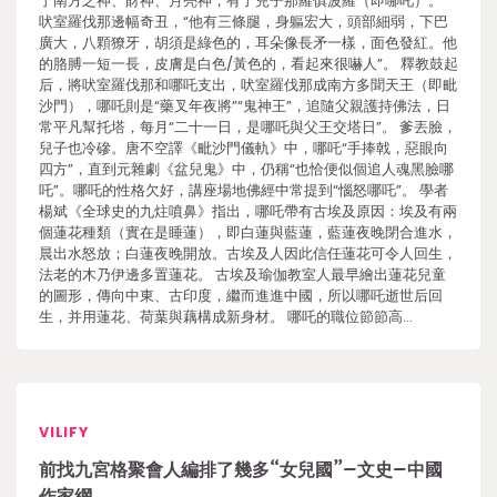
了南方之神、財神、月亮神，有了兒子那羅俱波羅（即哪吒）。
吠室羅伐那邊幅奇丑，“他有三條腿，身軀宏大，頭部細弱，下巴
廣大，八顆獠牙，胡須是綠色的，耳朵像長矛一樣，面色發紅。他
的胳膊一短一長，皮膚是白色/黃色的，看起來很嚇人”。 釋教鼓起
后，將吠室羅伐那和哪吒支出，吠室羅伐那成南方多聞天王（即毗
沙門），哪吒則是“藥叉年夜將”“鬼神王”，追隨父親護持佛法，日
常平凡幫托塔，每月“二十一日，是哪吒與父王交塔日”。 爹丟臉，
兒子也冷磣。唐不空譯《毗沙門儀軌》中，哪吒“手捧戟，惡眼向
四方”，直到元雜劇《盆兒鬼》中，仍稱“也恰便似個追人魂黑臉哪
吒”。哪吒的性格欠好，講座場地佛經中常提到“惱怒哪吒”。 學者
楊斌《全球史的九炷噴鼻》指出，哪吒帶有古埃及原因：埃及有兩
個蓮花種類（實在是睡蓮），即白蓮與藍蓮，藍蓮夜晚閉合進水，
晨出水怒放；白蓮夜晚開放。古埃及人因此信任蓮花可令人回生，
法老的木乃伊邊多置蓮花。 古埃及瑜伽教室人最早繪出蓮花兒童
的圖形，傳向中東、古印度，繼而進進中國，所以哪吒逝世后回
生，并用蓮花、荷葉與藕構成新身材。 哪吒的職位節節高…
VILIFY
前找九宮格聚會人編排了幾多“女兒國”–文史–中國
作家網