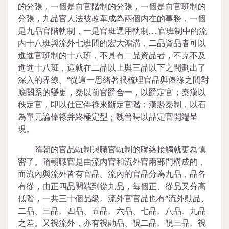
的分張，一個是向官階制的分張，一個是向官班制的
分張，九品官人法被改革成為兩個內在的事務，一個
是九品官階軌制，一是官班選用軌制……官班制中的流
內十八班與流外七班間的宏大鴻溝，二品資品者可以
進進官班制的十八班，不具有二品資品者，不克不及
進進十八班，這就在二品以上與三品以下之間劃出了
深入的界線。”從這一思緒著眼梳理官品與俸祿之間對
應關系的變更，秦以前官爵合一，以爵定官；秦漢以
秩定官，即以仕宦俸祿來斷定官階；漢襲秦制，以石
為單元論俸祿并終極定型；魏晉時以品定官開端呈
現。
隋朝的官品軌制與職官軌制的聯絡接觸就更為慎
密了。隋朝職官是由流內官和流外官兩部門構成的，
而流內與流外皆有官品。流內的官品分為九品，品各
有從，由正四品開端到從九品，每個正、從品又分高
低階，一共三十個品級。流外官官品也有“流外勛品、
二品、三品、四品、五品、六品、七品、八品、九品
之差。又視流外，亦有視勛品、視二品、視三品、視