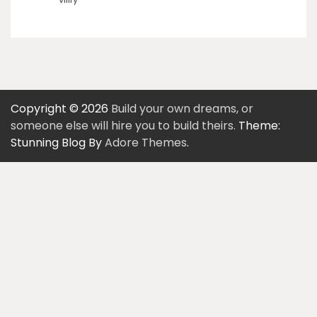
Copyright © 2026
Build your own dreams, or
someone else will hire you to build theirs.
Theme:
Stunning Blog By
Adore Themes
.