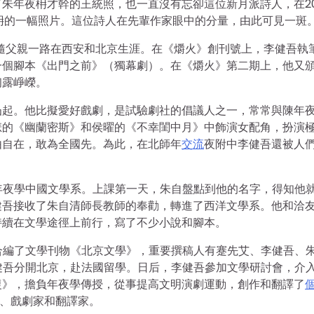
朱年夜枏才幹的王統照，也一直沒有忘卻這位新月派詩人，在2
枏的一幅照片。這位詩人在先輩作家眼中的分量，由此可見一斑
便隨父親一路在西安和北京生涯。在《爝火》創刊號上，李健吾執
一個腳本《出門之前》（獨幕劇）。在《爝火》第二期上，他又
初露崢嶸。
凸起。他比擬愛好戲劇，是試驗劇社的倡議人之一，常常與陳年
悲的《幽蘭密斯》和侯曜的《不幸閨中月》中飾演女配角，扮演
由自在，敢為全國先。為此，在北師年
交流
夜附中李健吾還被人
華年夜學中國文學系。上課第一天，朱自盤點到他的名字，得知他
健吾接收了朱自清師長教師的奉勸，轉進了西洋文學系。他和洽
持續在文學途徑上前行，寫了不少小說和腳本。
合編了文學刊物《北京文學》，重要撰稿人有蹇先艾、李健吾、
李健吾分開北京，赴法國留學。日后，李健吾參加文學研討會，介
復》，擔負年夜學傳授，從事提高文明演劇運動，創作和翻譯了
家、戲劇家和翻譯家。