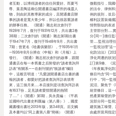
者互動，以博得讀者的信任與愛好。而夏丏
微觀指引，我國
尊、葉圣陶這兩位開通書店編譯所的魂靈人
的法令、律例和
物，則由於其教導家的成分，且開通書店辦
例的規則，並且
事的讀者是寬大青少年，所以也很器重讀者
權利設置裝備擺
的辦事任務。 《開通》雜志初次創刊于
情勢類似的表述
1928年7月，復刊于1931年12月，共出書2卷
主管部分對……實
38期；二次創刊的《開通》雜志第1期出書
分(同一)擔任監
于1947年7月，復刊于1948年9月，共出書
管……監視治理任
7期；曾更名《唸書俱樂部》，于1935年1月
一監視治理”這
—1936年8月分辨在《申報》和《月報》上
化防治法》(20
發行。 《開通》雜志初次創刊的啟事，跟開
淨化周遭的狀況防
通書店在每一本舊書之后附發的“讀者查詢拜
訂)第9條、《
訪表”有關系——在創刊號的“致讀者”欄目
《年夜氣淨化防治
中，這般言明道：“凡愛讀開通書店出書的書
條目均含“同一監
報的讀者，都愛好把讀者查詢拜訪表填寄
行中，“同一監
來，這三個月來……本店接到是項查詢拜訪表
泥沼。聚焦于《
有1637份，足見讀者愛惜開通的熱鬧
統管條目，這一
了……”（《開通》第1期，吳永貴編：《平易
然產業噪聲的淨
近國時代出書史料匯編（第八冊）》，國度
況部分同一監視
藏書樓出書社2013年版，第348頁。后文觸
建筑施工噪聲、
及本書均以“同上書第八冊”簡稱）《開通》
由處所當局指定