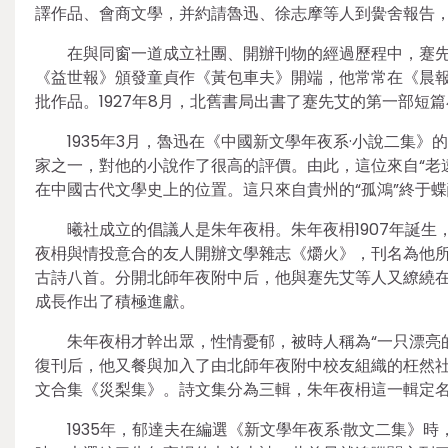
譯作品、會商文學，并約請魯迅、徐志摩等人到黌舍報告
在與同窗一道成立社團、開辦刊物的經過歷程中，蹇先艾
《益世報》頒發童貞作《黃包車夫》開端，他常常在《晨
批作品。1927年8月，北舊書局出書了蹇先艾的第一部短
1935年3月，魯迅在《中國新文學年夜系·小說二集》
家之一，對他的小說作了很高的評價。由此，這位來自“老
在中國古代文學史上的位置。這只來自貴州的“孤鴻”終于
曦社成立的倡議人是朱年夜枏。朱年夜枏1907年誕生
夜枏與情投意合的友人開辦文學雜志《爝火》，刊名為他
古詩八首。分開北師年夜附中后，他與蹇先艾等人又繚繞
成長作出了積極進獻。
朱年夜枏才幹出眾，性情憂郁，被時人稱為“一只漂亮
復刊后，他又餐與加入了由北師年夜附中校友組織的枉然社
文合集《災梨集》。詩文集分為三輯，朱年夜枏這一輯定
1935年，郁達夫在編選《新文學年夜系·散文二集》