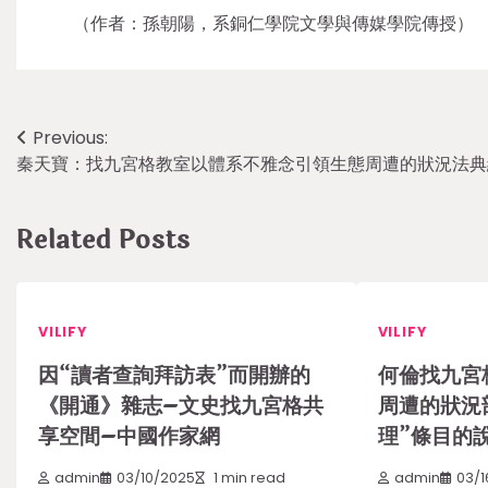
（作者：孫朝陽，系銅仁學院文學與傳媒學院傳授）
Post
Previous:
秦天寶：找九宮格教室以體系不雅念引領生態周遭的狀況法典
navigation
Related Posts
VILIFY
VILIFY
因“讀者查詢拜訪表”而開辦的
何倫找九宮
《開通》雜志–文史找九宮格共
周遭的狀況
享空間–中國作家網
理”條目的
admin
03/10/2025
1 min read
admin
03/1