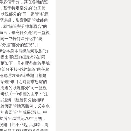
等多個部分，其在各地的監
，基于特定部分的“分工監
的狀況部分的“同一監管”卻經
得迷惑，影響到監管效能的
，就“統管與分擔相聯合”的
而言，畢竟什么是“同一監視
“同一”?若何區分此中“統
“分擔”部分的監視?并
分聯合本身本能機能可以對“分
分提出哪些詳細請求?在“同一
令框架下，具有哪些統管手腕
擔部分不接收被“統管”的任務
種處理方法?這些題目都是
視治理”條目之時需求思慮的
態周遭的狀況部分“同一監視
考核 (一)條目的由來：“法
式指引 “統管與分擔相聯
況維護監管體系體例，必定水
治年夜監管”的成長頭緒。中
立后至20世紀70年月初，
況題目并不凸起，那時，周
務只是由有關部委及各產業