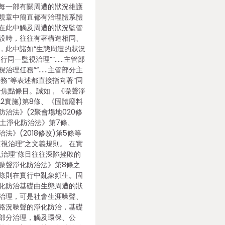
每一部有關周遭的狀況維護
規章中簡直都有治理體系體
在此中觸及周遭的狀況監管
設時，往往有著構造相同、
，此中諸如“生態周遭的狀況
行同一監視治理”“……主管部
視治理任務”“……主管部分主
務”等表述都直接指向著“同
一焦點條目。誠如，《噪聲淨
22實施)第8條、《固體廢料
治法》(2聚會場地020修
泥土淨化防治法》第7條、
法》(2018修改)第5條等
視治理”之文義規則。 在實
視治理”條目往往深陷挫敗的
噪聲淨化防治法》第8條之
條則在實行中亂象頻生。固
化防治基礎由生態周遭的狀
治理，可是社會生涯噪聲、
路況噪聲的淨化防治，基礎
部分治理，觸及環保、公