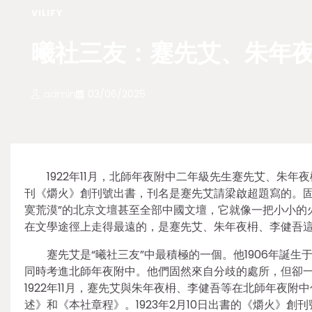
VILIFY
曦社三友：蹇先艾、朱年夜
admin
03/06/2025
1922年11月，北師年夜附中二年級先生蹇先艾、朱年
刊《爝火》創刊號出書，刊名是蹇先艾請梁啟超題寫的。固
寞荒漠”的北京文壇甚至全部中國文壇，它就像一把小小的
在文學途徑上走得最遠的，是蹇先艾、朱年夜枏、李健吾這
蹇先艾是“曦社三友”中最積極的一個。他1906年誕生
同時考進北師年夜附中。他們固然來自分歧的處所，但卻
1922年11月，蹇先艾與朱年夜枏、李健吾等在北師年夜
述》和《本社章程》。1923年2月10日出書的《爝火》