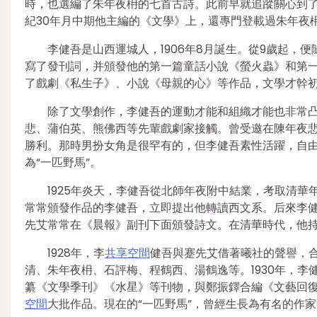
時，也選編了朱年夜枏的七首古詩。此前早就追蹤關心到了
紀30年月中期他主編的《文學》上，還專門登載過朱年夜
李健吾是山西運城人，1906年8月誕生。從9歲起，
寫了發刊詞，并頒發他的第一篇童話小說《螢火蟲》和第
了戲劇《私生子》、小說《母親的心》等作品，文學才幹
除了文學創作，李健吾的運動才能和組織才能也非常
悲、蒲伯英、熊佛西等先輩戲劇家接觸。曾受邀在陳年夜
勝利。那時男扮女角是很罕有的，但李健吾素性活躍，自
為“一匹野馬”。
1925年炎天，李健吾從北師年夜附中結業，考取清
常常頒發作品的李健吾，立即提出他轉讀西文系。后來李
先艾常常在《晨報》副刊下面頒發詩文。在清華時代，他
1928年，李
共享空間
健吾與蹇先艾借著曦社的聲譽，
清、朱年夜枏、石評梅、程鶴西、湯鶴逸等。1930年，
纂《文學季刊》《水星》等刊物，與鄭振鐸合編《文藝回
空間
大批作品。現在的“一匹野馬”，曾經生長為有名的作