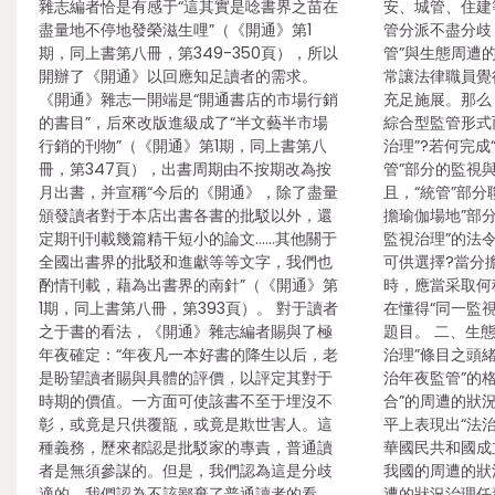
雜志編者恰是有感于“這其實是唸書界之苗在
安、城管、住建
盡量地不停地發榮滋生哩”（《開通》第1
管分派不盡分歧
期，同上書第八冊，第349-350頁），所以
管”與生態周遭
開辦了《開通》以回應知足讀者的需求。
常讓法律職員覺
《開通》雜志一開端是“開通書店的市場行銷
充足施展。那么
的書目”，后來改版進級成了“半文藝半市場
綜合型監管形式
行銷的刊物”（《開通》第1期，同上書第八
治理”?若何完成
冊，第347頁），出書周期由不按期改為按
管”部分的監視與
月出書，并宣稱“今后的《開通》，除了盡量
且，“統管”部
頒發讀者對于本店出書各書的批駁以外，還
擔瑜伽場地”部
定期刊刊載幾篇精干短小的論文……其他關于
監視治理”的法
全國出書界的批駁和進獻等等文字，我們也
可供選擇?當分
酌情刊載，藉為出書界的南針”（《開通》第
時，應當采取何
1期，同上書第八冊，第393頁）。 對于讀者
在懂得“同一監
之于書的看法，《開通》雜志編者賜與了極
題目。 二、生
年夜確定：“年夜凡一本好書的降生以后，老
治理”條目之頭緒
是盼望讀者賜與具體的評價，以評定其對于
治年夜監管”的格
時期的價值。一方面可使該書不至于埋沒不
合”的周遭的狀
彰，或竟是只供覆瓿，或竟是欺世害人。這
平上表現出“法
種義務，歷來都認是批駁家的專責，普通讀
華國民共和國成
者是無須參謀的。但是，我們認為這是分歧
我國的周遭的狀
適的，我們認為不該鄙棄了普通讀者的看
遭的狀況治理任