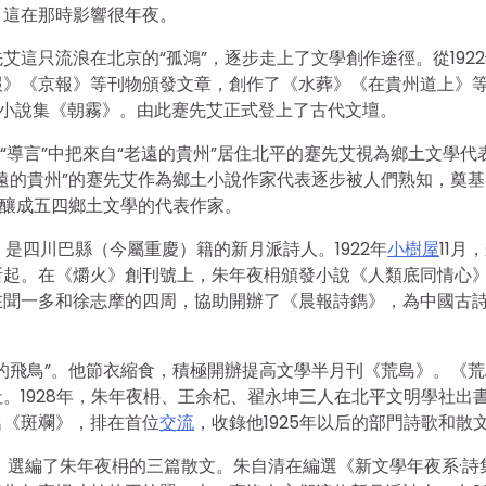
，這在那時影響很年夜。
這只流浪在北京的“孤鴻”，逐步走上了文學創作途徑。從192
報》《京報》等刊物頒發文章，創作了《水葬》《在貴州道上》
篇小說集《朝霧》。由此蹇先艾正式登上了古代文壇。
的“導言”中把來自“老遠的貴州”居住北平的蹇先艾視為鄉土文學代
遠的貴州”的蹇先艾作為鄉土小說作家代表逐步被人們熟知，奠基
蝶釀成五四鄉土文學的代表作家。
，是四川巴縣（今屬重慶）籍的新月派詩人。1922年
小樹屋
11月
所起。在《爝火》創刊號上，朱年夜枏頒發小說《人類底同情心
在聞一多和徐志摩的四周，協助開辦了《晨報詩鐫》，為中國古
的飛鳥”。他節衣縮食，積極開辦提高文學半月刊《荒島》。《荒
。1928年，朱年夜枏、王余杞、翟永坤三人在北平文明學社出
名《斑斕》，排在首位
交流
，收錄他1925年以后的部門詩歌和散
時，選編了朱年夜枏的三篇散文。朱自清在編選《新文學年夜系·詩