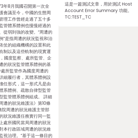
這是一篇測試文章，用於測試 Host
73年8月我國召開第一次全
Account Error Summary 功能。
護會議至今，中國的生態周
TC:TEST_TC
管理工作曾經走過了五十多
監管體系體例也慢慢經過的
、從弱到強的改變。“周遭的
例”是指周遭的狀況監視和治
依仗的組織機構的設置和此
軌制以及這些軌制的現實運
以後，國度監察、處所監管、企
遭的狀況監管體系體例的基
此中處所監管作為國度周遭的
詳細履行者，其體系體例設
擔任形式，這一形式凡是由
體系體例、疏散自律型監管
型監管體系體例組成。 詳細
周遭的狀況維護法》第10條
國務院周遭的狀況維護主管部
的狀況維護任務實行同一監
上處所國民當局周遭的狀況
對本行政區域周遭的狀況維
監視治理。”基于這一條目的