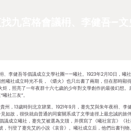
找九宮格會議枏、李健吾–文
夜枏、李健吾等倡議成立文學社團——曦社。1923年2月10日，曦
然曦社成立時光不長，《爝火》也只出書了兩期，但在那時顯得
火炬，照亮了一年夜群十六七歲的少年對文學創作的最後幻想。
“曦社三友”。
于貴州，13歲時到北京肄業。1921年9月，蹇先艾與朱年夜枏、李
一見如故，很快就由普通的同窗關系成了文學途徑上最忠誠的旅
附中倡議成立曦社，蹇先艾被選為文牘，并撰寫了《曦社宣言》《社
創刊號，刊登了蹇先艾的小說《哀音》。曦社成立后，他們出書刊物