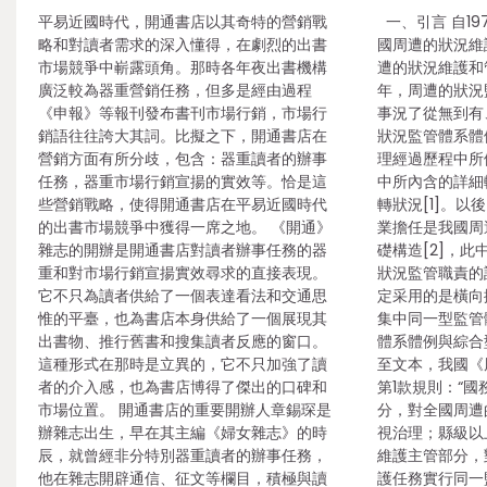
平易近國時代，開通書店以其奇特的營銷戰
一、引言 自19
略和對讀者需求的深入懂得，在劇烈的出書
國周遭的狀況維
市場競爭中嶄露頭角。那時各年夜出書機構
遭的狀況維護和
廣泛較為器重營銷任務，但多是經由過程
年，周遭的狀況
《申報》等報刊發布書刊市場行銷，市場行
事況了從無到有
銷語往往誇大其詞。比擬之下，開通書店在
狀況監管體系體
營銷方面有所分歧，包含：器重讀者的辦事
理經過歷程中所
任務，器重市場行銷宣揚的實效等。恰是這
中所內含的詳細
些營銷戰略，使得開通書店在平易近國時代
轉狀況[1]。
的出書市場競爭中獲得一席之地。 《開通》
業擔任是我國周
雜志的開辦是開通書店對讀者辦事任務的器
礎構造[2]，
重和對市場行銷宣揚實效尋求的直接表現。
狀況監管職責的
它不只為讀者供給了一個表達看法和交通思
定采用的是橫向
惟的平臺，也為書店本身供給了一個展現其
集中同一型監管
出書物、推行舊書和搜集讀者反應的窗口。
體系體例與綜合
這種形式在那時是立異的，它不只加強了讀
至文本，我國《
者的介入感，也為書店博得了傑出的口碑和
第1款規則：“
市場位置。 開通書店的重要開辦人章錫琛是
分，對全國周遭
辦雜志出生，早在其主編《婦女雜志》的時
視治理；縣級以
辰，就曾經非分特別器重讀者的辦事任務，
維護主管部分，
他在雜志開辟通信、征文等欄目，積極與讀
護任務實行同一