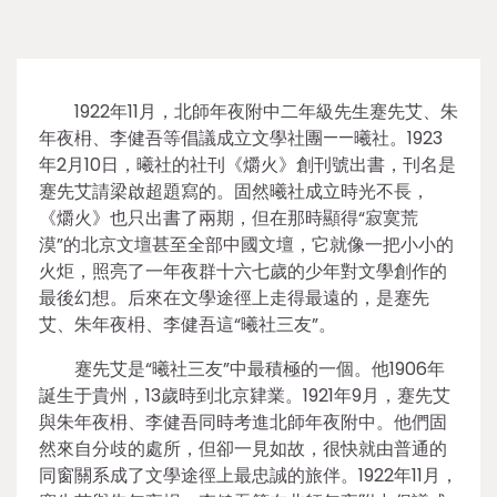
1922年11月，北師年夜附中二年級先生蹇先艾、朱
年夜枏、李健吾等倡議成立文學社團——曦社。1923
年2月10日，曦社的社刊《爝火》創刊號出書，刊名是
蹇先艾請梁啟超題寫的。固然曦社成立時光不長，
《爝火》也只出書了兩期，但在那時顯得“寂寞荒
漠”的北京文壇甚至全部中國文壇，它就像一把小小的
火炬，照亮了一年夜群十六七歲的少年對文學創作的
最後幻想。后來在文學途徑上走得最遠的，是蹇先
艾、朱年夜枏、李健吾這“曦社三友”。
蹇先艾是“曦社三友”中最積極的一個。他1906年
誕生于貴州，13歲時到北京肄業。1921年9月，蹇先艾
與朱年夜枏、李健吾同時考進北師年夜附中。他們固
然來自分歧的處所，但卻一見如故，很快就由普通的
同窗關系成了文學途徑上最忠誠的旅伴。1922年11月，