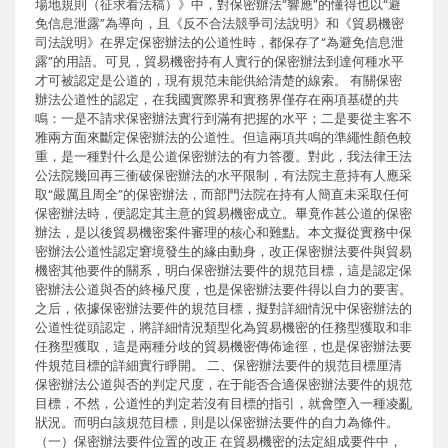
場地規則（征求看法稿）》中，對保密辦法“響應”的懂得也以“避
免信息泄露”為導向，且《反不合法競爭司法說明》和《貿易機密
司法說明》在界定保密辦法的公道性時，都保存了“為避免信息泄
露”的用語。可見，貿易機密持有人實行的保密辦法到達何種水平
才可被認定是公道的，現有規范未能供給清楚的線索。 有關保密
辦法公道性的認定，在我國實際界和實務界僅存在兩項基礎的共
鳴：一是不請求保密辦法實行到滿有把握的水平；二是要從主客不
雅兩方面來斷定保密辦法的公道性。但這兩項共鳴的準繩性顏色較
重，是一種對什么是公道保密辦法的有力答覆。對此，我法律王法
公法院幾回再三衝破保密辦法的水平限制，有法院主意持有人應采
取“嚴厲且周全”的保密辦法，而部門法院在持有人簡直未采取任何
保密辦法時，便認定其主意的貿易機密成立。畢竟作甚公道的保密
辦法，是以後貿易機密案件審理的核心和難點。本文擬從實務中保
密辦法公道性認定窘境發生的緣由動身，改正保密辦法要件與貿易
機密其他要件的關系，明白保密辦法要件的規范目標，這是認定保
密辦法公道與否的終極尺度，也是保密辦法要件得以自力的要害。
之后，依據保密辦法要件的規范目標，擬對詳細情況中保密辦法的
公道性從頭認定，將詳細情況類型化為貿易機密的任務型獲取和非
任務型獲取，這是兩種分歧的貿易機密傳佈途徑，也是保密辦法要
件規范目標的詳細實行睜開。 二、保密辦法要件的規范目標厘清
保密辦法公道與否的判定尺度，在于能否合適保密辦法要件的規范
目標，不然，公道性的判定若沒有目標的指引，就會墮入一種凌亂
狀況。而明白該規范目標，則是以保密辦法要件的自力為條件。
（一）保密辦法要件位置的改正 在貿易機密的法定組成要件中，