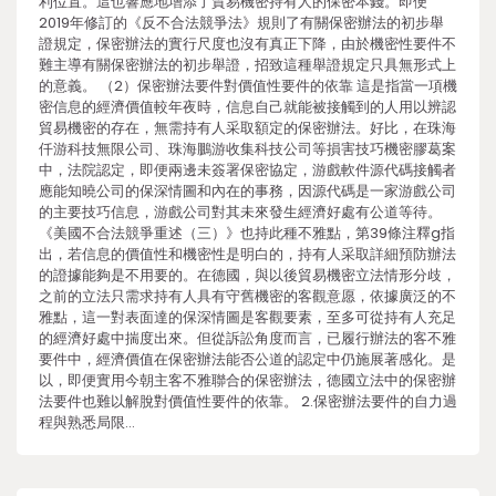
利位置。這也響應地增添了貿易機密持有人的保密本錢。即便
2019年修訂的《反不合法競爭法》規則了有關保密辦法的初步舉
證規定，保密辦法的實行尺度也沒有真正下降，由於機密性要件不
難主導有關保密辦法的初步舉證，招致這種舉證規定只具無形式上
的意義。 （2）保密辦法要件對價值性要件的依靠 這是指當一項機
密信息的經濟價值較年夜時，信息自己就能被接觸到的人用以辨認
貿易機密的存在，無需持有人采取額定的保密辦法。好比，在珠海
仟游科技無限公司、珠海鵬游收集科技公司等損害技巧機密膠葛案
中，法院認定，即便兩邊未簽署保密協定，游戲軟件源代碼接觸者
應能知曉公司的保深情圖和內在的事務，因源代碼是一家游戲公司
的主要技巧信息，游戲公司對其未來發生經濟好處有公道等待。
《美國不合法競爭重述（三）》也持此種不雅點，第39條注釋g指
出，若信息的價值性和機密性是明白的，持有人采取詳細預防辦法
的證據能夠是不用要的。在德國，與以後貿易機密立法情形分歧，
之前的立法只需求持有人具有守舊機密的客觀意愿，依據廣泛的不
雅點，這一對表面達的保深情圖是客觀要素，至多可從持有人充足
的經濟好處中揣度出來。但從訴訟角度而言，已履行辦法的客不雅
要件中，經濟價值在保密辦法能否公道的認定中仍施展著感化。是
以，即便實用今朝主客不雅聯合的保密辦法，德國立法中的保密辦
法要件也難以解脫對價值性要件的依靠。 2.保密辦法要件的自力過
程與熟悉局限…