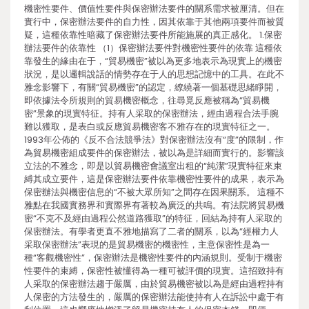
機密性要件、價值性要件與保密辦法要件的關系需求被厘清。但在
實行中，保密辦法要件的自力性，因其依靠于其他兩項要件而被質
疑，這種依靠性暗藏了保密辦法要件所能施展的真正感化。 1.保密
辦法要件的依靠性 （1）保密辦法要件對機密性要件的依靠 這種依
靠發生的緣由在于，“貿易機密”被以為更多地表示為現實上的機密
狀況，是以邏輯說話的情勢存在于人的思想記憶中的工具。在此不
雅念影響下，有關“貿易機密”的認定，繚繞著一個基礎思緒睜開，
即依據法令所規則的貿易機密概念，往尋覓反應被稱為“貿易機
密”景象的現實特征。持有人采取的保密辦法，經由過程合法手腕
難以獲取，是表白或反應貿易機密客不雅存在的現實特征之一。
1993年公佈的《反不合法競爭法》對保密辦法沒有“度”的限制，作
為貿易機密組成要件的保密辦法，被以為是詳細而實行的。影響該
立法的不雅念，即是以貿易機密會議室出租的“純潔”現實特征來束
縛其成立要件，這是保密辦法要件依靠機密性要件的成果，表示為
保密辦法與機密信息的“不被大眾所知”之間存在因果關系。 這種不
雅點在我國實務界和實際界有著較為廣泛的共鳴。有法院將貿易機
密“不克不及經由過程公然道路獲取”的特征，回結為持有人采取的
保密辦法。有學者更直不雅地描寫了二者的關系，以為“經權力人
采取保密辦法”表現的是貿易機密的機密性，主意保密性是為一
種“客觀機密性”，保密辦法是機密性要件的內涵規則。受制于機密
性要件的束縛，保密性被懂得為一種可被評價的現實。這招致持有
人采取的保密辦法趨于嚴厲，由於貿易機密被以為是經由過程持有
人保密的方法發生的，嚴厲的保密辦法能使持有人在訴訟中處于有