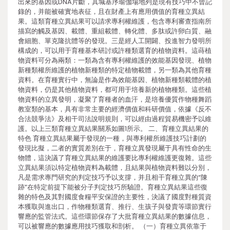
出來的基因或DNA片斷，其堿基序瑜伽場地列是現有技巧中不曾記
錄的，并能被確實地表征，且在財產上有應用價值的育種立異結
果。這類育種立異結果可以請求專利權維護，包含專利審查指南所
描寫的觸及基因、載體、重組載體、轉化體、多肽或許卵白質、融
會細胞、單克隆抗體等的發現。三是經人工開闢、投進智力發明所
構成的，可以用于育種基本研討或許種類選育的植物資料。這蒔植
物資料可分為兩類：一類為含有專利權維護的效能基因發現、植物
新種類權所維護的植物新種類的特定植物載體，另一類為其他育種
資料。在育種實行中，無論是作為效能基因、植物新種類載體的植
物資料，仍是其他植物資料，都可用于培養新的植物種類。這些植
物資料的立異發明，凝聚了育種者的血汗，是培養優質作物種舞蹈
教室類的基本，具有非常主要的經濟價值和科研價值，依據《反不
合法競爭法》及相干司法說明規則，可以經由過程貿易機密予以維
護。以上三類育種立異結果關系如圖1所示。 二、育種立異結果的
特色 育種立異結果屬于發現的一種，與專利權所維護技巧計劃的
發現比擬，二者的實質差別在于，育種立異發現屬于具有性命的生
物體，這決議了育種立異結果的維護要比專利權維護更復雜。這些
立異結果須以特定植物資料為載體，且結果與植物資料難以分別，
凡是需求專門研究的判定技巧予以支撐，并且相干育種立異的“陳
跡”在特定前提下能被分子判定技巧所驗證。育種立異結果這些復
雜的特色及其對國度食糧平安保證的主要性，決議了國度對種質資
本獲取與進出口，作物種類選育、推行、生孩子與發賣等環節實行
響應的監管法式。這些環節保存了大批育種立異結果的數據信息，
可以被響應的數據應用技巧獲取和剖析。 （一）育種立異依靠于