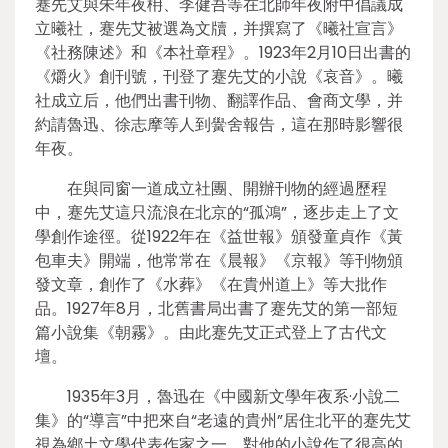
蹇先艾與朱年夜枏、李健吾等在北師年夜附中倡議成
立曦社，蹇先艾被選為文牘，并撰寫了《曦社宣言》
《社務陳述》和《本社章程》。1923年2月10日出書的
《爝火》創刊號，刊登了蹇先艾的小說《哀音》。曦
社成立后，他們出書刊物、翻譯作品、會商文學，并
約請魯迅、徐志摩等人到黌舍報告，這在那時影響很
年夜。
在與同窗一道成立社團、開辦刊物的經過歷程
中，蹇先艾這只流浪在北京的“孤鴻”，逐步走上了文
學創作途徑。從1922年在《益世報》頒發童貞作《黃
包車夫》開端，他常常在《晨報》《京報》等刊物頒
發文章，創作了《水葬》《在貴州道上》等大批作
品。1927年8月，北舊書局出書了蹇先艾的第一部短
篇小說集《朝霧》。由此蹇先艾正式登上了古代文
壇。
1935年3月，魯迅在《中國新文學年夜系·小說二
集》的“導言”中把來自“老遠的貴州”居住北平的蹇先艾
視為鄉土文學代表作家之一，對他的小說作了很高的