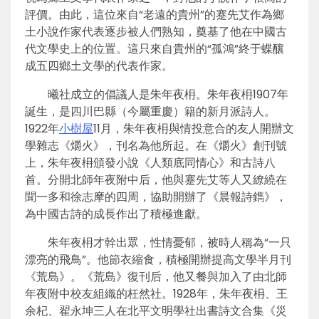
評價。由此，這位來自“老遠的貴州”的蹇先艾作為鄉
土小說作家代表逐步被人們熟知，奠基了他在中國古
代文學史上的位置。這只來自貴州的“孤鴻”終于蝶釀
成五四鄉土文學的代表作家。
曦社成立的倡議人是朱年夜枏。朱年夜枏1907年
誕生，是四川巴縣（今屬重慶）籍的新月派詩人。
1922年
小樹屋
11月，朱年夜枏與情投意合的友人開辦文
學雜志《爝火》，刊名為他所起。在《爝火》創刊號
上，朱年夜枏頒發小說《人類底同情心》和古詩八
首。分開北師年夜附中后，他與蹇先艾等人又繚繞在
聞一多和徐志摩的四周，協助開辦了《晨報詩鐫》，
為中國古詩的成長作出了積極進獻。
朱年夜枏才幹出眾，性情憂郁，被時人稱為“一只
漂亮的飛鳥”。他節衣縮食，積極開辦提高文學半月刊
《荒島》。《荒島》復刊后，他又餐與加入了由北師
年夜附中校友組織的枉然社。1928年，朱年夜枏、王
余杞、翟永坤三人在北平文明學社出書詩文合集《災