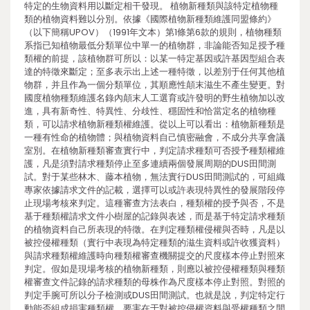
特定的生物資料用以斷定相干發現。 植物新種類與該特定植物種
類的植物資料難以分別。依據《國際植物新種類維護同盟條約》
（以下簡稱UPOV）（1991年文本）第1條第6款的規則，植物種類
系指已知植物最低分類單位中單一的植物群，非論能否知足授予種
類權的前提，該植物群可所以：以某一特定基因或許基因型組合表
達的特徵來斷定；至多表示出上述一種特徵，以差別于任何其他植
物群，并且作為一個分類單位，其順應性顛末滋生不產生變更。對
國度植物種類維護名錄內顛末人工選育或許發明的野生植物加以改
進，具有新奇性、特異性、分歧性、穩固性和恰當定名的植物種
類，可以請求植物新種類權維護。從以上可以看出：植物新種類是
一種有性命的植物體；與植物資料自己慎密融會，不成分共享會議
室別。在植物新種類審查實行中，判定請求種類可否授予種類權維
護，凡是須對請求種類停止至多連續兩個發展周期的DUS田間測
試。對于某些林木、藤本植物，無法實行DUS田間測試的，可組織
專家依據請求文件的記載，選擇可以或許表現特異性的發展階段停
止現場考核來判定。這種審查方法表白，種類權的授予與否，不是
基于種類權請求文件小樹屋的記錄與表述，而是基于特定請求種類
的植物資料自己所表現的特徵。在判定種類權侵權與否時，凡是以
被控侵權種類（實行中表現為特定種類的滋生資料或許收獲資料）
與請求種類權維護時向種類權審查機關提交的尺度樣本停止對照來
判定。假如是現場考核的植物新種類，則應以被控侵權種類與種類
權審查文件記錄的請求種類的母株作為尺度樣本停止對照。對照的
判定手腕可所以分子檢測或DUS田間測試。也就是說，判定特定行
動能否組成損害種類權，要害在于對被控侵權資料與受權種類之間