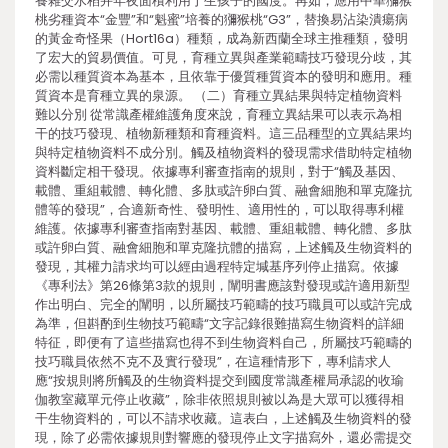
養雜交水稻并年夜面積利用于生孩子的國度。再如，應用中華獼猴
桃劣種資本“金豐”和“魁蜜”培養的獼猴桃“G3”，替換易沾染潰瘍病
的黃金奇怪果（Hort16a）種類，成為新西蘭全球主推種類，發明
了宏大的貿易價值。可見，育種立異與產業範疇技巧發現分歧，其
必需以種質資本為基本，且依靠于優質種質資本的發明和應用。種
質資本是育種立異的泉源。 （二）育種立異結果與特定植物資料
難以分別 從常識產權維護角度來說，育種立異結果可以表示為相
干的技巧發現、植物新種類和育種資料。這三品種型的立異結果均
與特定植物資料不成分別。觸及植物資料的發現需求借助特定植物
資料斷定相干發現。依據專利審查指南的規則，對于“觸及基因、
載體、重組載體、轉化體、多肽或許卵白質、融會細胞和單克隆抗
體等的發現”，合適新奇性、發明性、適用性的，可以取得專利權
維護。依據專利審查指南對基因、載體、重組載體、轉化體、多肽
或許卵白質、融會細胞和單克隆抗體的描寫，上述觸及生物資料的
發現，其權力請求均可以經由過程特定堿基序列停止描寫。依據
《專利法》第26條第3款的規則，闡明書應該對發現或許適用新型
作出明白、完全的闡明，以所屬技巧範疇的技巧職員可以或許完成
為準，但斟酌到生物技巧範疇“文字記錄很難描寫生物資料的詳細
特征，即便有了這些描寫也得不到生物資料自己，所屬技巧範疇的
技巧職員依然不克不及實行發現”，在這種情形下，專利請求人
應“按規則將所觸及的生物資料提交到國度常識產權局承認的收瑜
伽教室藏單元停止收藏”，除非依照規則被以為是大眾可以獲得相
干生物資料的，可以不請求收藏。這表白，上述觸及生物資料的發
現，除了必需依據規則對響應的發現停止文字描寫外，還必需提交