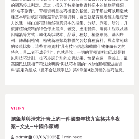
的關系停止判定。反之，損失了特定植物資料樣本的植物新種類，
將“名不副實”。 育種資料是技巧機密的載體。對于那些可以用造就
種基本研討或許種類選育的育種資料，自己就是育種者經由過程智
力投進，經由過程對自然種質資本的搜集、分類、判定、研討，并
依據植物資料的特色停止選擇、雜交、應用變異、遺傳工程以及基
因編纂等方式，轉化為以親本、品系、種類、植物細胞、基因序
列、轉基因植物、植物新種類為載體的各類育種資料。與產業範疇
的發現比擬，這些育種資料“具有技巧信息和載體什物兼而有之的
特色，且二者不成分別”，也就是說，一切的育種資料自己就是難
以與技巧計劃、技巧步調分別的立異結果。恰是在這一意義上，最
高國民法院相干司法說明將“與技巧有關的??植物新種類滋生資
料”認定為組成《反不合法競爭法》第9條第4款所稱的技巧信息。
…
VILIFY
施肇基與清末汗青上的一件國際年找九宮格共享夜
案–文史–中國作家網
admin
03/06/2025
1 min read