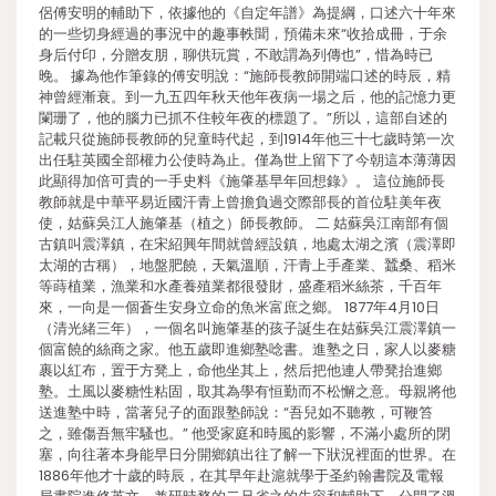
侶傅安明的輔助下，依據他的《自定年譜》為提綱，口述六十年來
的一些切身經過的事況中的趣事軼聞，預備未來“收拾成冊，于余
身后付印，分贈友朋，聊供玩賞，不敢謂為列傳也”，惜為時已
晚。 據為他作筆錄的傅安明說：“施師長教師開端口述的時辰，精
神曾經漸衰。到一九五四年秋天他年夜病一場之后，他的記憶力更
闌珊了，他的腦力已抓不住較年夜的標題了。”所以，這部自述的
記載只從施師長教師的兒童時代起，到1914年他三十七歲時第一次
出任駐英國全部權力公使時為止。僅為世上留下了今朝這本薄薄因
此顯得加倍可貴的一手史料《施肇基早年回想錄》。 這位施師長
教師就是中華平易近國汗青上曾擔負過交際部長的首位駐美年夜
使，姑蘇吳江人施肇基（植之）師長教師。 二 姑蘇吳江南部有個
古鎮叫震澤鎮，在宋紹興年間就曾經設鎮，地處太湖之濱（震澤即
太湖的古稱），地盤肥饒，天氣溫順，汗青上手產業、蠶桑、稻米
等蒔植業，漁業和水產養殖業都很發財，盛產稻米絲茶，千百年
來，一向是一個蒼生安身立命的魚米富庶之鄉。 1877年4月10日
（清光緒三年），一個名叫施肇基的孩子誕生在姑蘇吳江震澤鎮一
個富饒的絲商之家。他五歲即進鄉塾唸書。進塾之日，家人以麥糖
裹以紅布，置于方凳上，命他坐其上，然后把他連人帶凳抬進鄉
塾。土風以麥糖性粘固，取其為學有恒勤而不松懈之意。母親將他
送進塾中時，當著兒子的面跟塾師說：“吾兒如不聽教，可鞭笞
之，雖傷吾無牢騷也。” 他受家庭和時風的影響，不滿小處所的閉
塞，向往著本身能早日分開鄉鎮出往了解一下狀況裡面的世界。在
1886年他才十歲的時辰，在其早年赴滬就學于圣約翰書院及電報