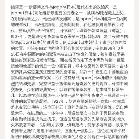
施肇基 一 伊藤博文作為japan(日本)近代杰出的政治家，是
japan(日本)明治維新最重要的元老之一，被稱為明治憲法之父。
在明治維新之后，他已經四次組閣，是japan(日本)國第一任內閣
總理年夜臣、樞密院議長、貴族院院長。在他擔負總理年夜臣時
代，曾動員中日甲午戰鬥、日俄戰鬥，還首任韓國統監（總監）。
1907年，更是迫使年夜韓帝國簽署第三越日韓協約，將年夜韓帝國
變為japan(日本)的維護國，使japan(日本)登上了東亞頭號強國
的位置。但恰好由於他的狼子野心和武功武略，令他1909年10月
26日在中國西南的哈爾濱車站支出了性命的價格，被年夜韓平易
近族好漢安重根就地擊斃。 而在當天他走下火車專列時第一個迎
接他和他握手的倒是一位中國官員，即本地當局的最高官員：吉林
東南路兵備道兼濱江關監視的施肇基。如許一件產生在中國地皮的
震動世界的驚天年夜案，卻并沒有形成japan(日本)國對中國的激
烈抗議和交涉，完整得益于施肇基高超奇妙的應對處置，可謂中國
交際史上少有的經典案例。以致在施肇基暮年回想本身生日常平
凡，以為他在濱江關道任上值得一說的兩件年夜事之一就是這一路
案件的處置經過歷程。 1927年，胡適在華盛頓第一次勸一位先輩
兼老友寫自傳時，這位正好五十歲的先輩兼老友對胡適說，寫自傳
還太早。在以后的二十多年中，胡適曾屢次向他作了異樣的奉勸，
并自動承諾書成為之撰序。但這位胡適敬佩的先輩老友竟以“余久
久不欲著筆者，良以時方多艱，愧無建樹，何須多著陳跡，以取干
名搏譽之譏”而遲遲不願動筆。直至七十歲以后，這位在清末平易
近初中國政壇和交際界曾無足輕重的人物才開端在一位熟習他的伴