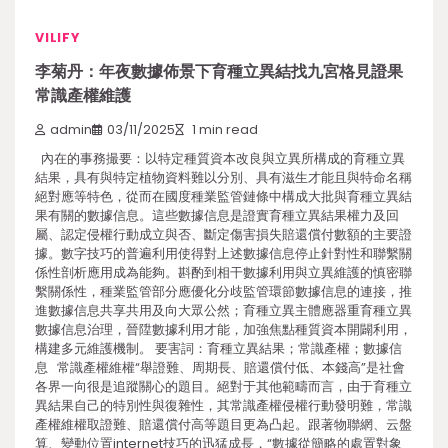
VILIFY
李菊丹：年夜數據佈景下育種立異結找九宮格見證果
常識產權維護
admin
03/11/2025
1 min read
內在的事務撮要：以特定種質資本改良與立異所構成的育種立異
結果，具有與特定植物資料難以分別、具有滋生才能且與特命名稱
絕對應等特色，從而在國度種業監管鏈條中構成大批與育種立異結
果有關的數據信息。這些數據信息是證實育種立異結果權力及回
屬、認定侵權行動成立與否、斷定傷害損失賠還償付數額的主要證
據。數字技巧的普遍利用使得對上述數據信息停止針對性和聯繫關
係性剖析應用成為能夠。斟酌到相干數據利用與立異維護的慎密聯
繫關係性，種業監管部分應優化分歧監管環節數據信息的連接，推
進數據信息共享共用及向大眾公然；育種立異主體應器重育種立異
數據信息治理，晉陞數據利用才能，加強焦點種質資本開闢利用，
構建多元維護機制。 要害詞：育種立異結果；常識產權；數據信
息 常識產權維權“舉證難、周期長、賠還償付低、本錢高”是社會
各界一向很是追蹤關心的題目。絕對于其他範疇而言，由于育種立
異結果自己的特別性與復雜性，其常識產權侵權行動發明難，常識
產權維權取證難、賠還償付高等題目更為凸起。跟著物聯網、云盤
算、變動位置internet技巧的迅猛成長，“數據從簡略的處置對象