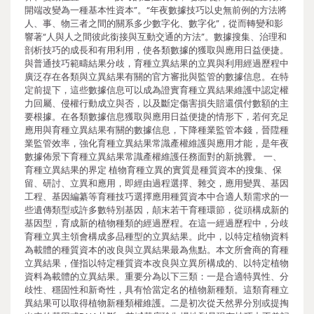
開端改變為一種基本性資本”。“年夜數據技巧以史無前例的方法將
人、事、物三者之間的關系多少數字化、數字化”，從而轉變和影
響著“人與人之間彼此銜接與互動交通的方法”。數據搜集、治理和
剖析技巧的成長和有用利用，使各類數據的獲取與應用日益便捷。
與普通技巧範疇結果分歧，育種立異結果的立異與利用經過歷程中
廣泛存在各類與立異結果有關的官方審批與監管的數據信息。在特
定前提下，這些數據信息可以成為證實育種立異結果維護中認定權
力回屬、侵權行動成立與否，以及斷定傷害損失賠還償付數額的主
要根據。在各類數據信息獲取與應用日益便捷的情形下，若何充足
應用與育種立異結果有關的數據信息，下降種業監管本錢，晉陞種
業監管效率，強化育種立異結果常識產權維護與應用才能，是年夜
數據佈景下育種立異結果常識產權維護任務面對的新挑釁。 一、
育種立異結果的界定 植物育種立異的實質是種質資本的搜集、保
留、研討、立異和應用，即經由過程選擇、雜交，應用變異、基因
工程、基因編纂等育種技巧選擇應用種質資本中合適人類需求的一
些遺傳類型或許多數特別基因，顛末若干育種環節，從頭構成新的
基因型，育成新的植物種類的經過歷程。在這一經過歷程中，分歧
育種立異主領會構成多品種型的立異結果。此中，以特定植物資料
為載體的種質資本的改良與立異結果最為焦點。本文所會商的育種
立異結果，僅指以特定種質資本改良與立異所構成的、以特定植物
資料為載體的立異結果。重要分為以下三類：一是合適特異性、分
歧性、穩固性和新奇性，具有恰當定名的植物新種類。這類育種立
異結果可以取得植物新種類權維護。二是初次從天然界分別或提掏