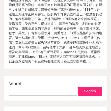
局書院進修英文，兼研時務的二兄省之的先容和輔助下，分開了溫
馨但是閉塞的鄉鎮，進進了南京妙噴鼻庵的江寧府立同文館。在那
里，他除了進修國粹，還兼修法語和英語兩種外文。 1888年，他
進進上海進學圣約翰書院。院長為年青的美國布道士卜舫濟師長教
師。他在那里讀了三年，用他的話說“卜師長教師對余督教甚嚴，
愛惜甚殷，受教三年，得益滋多”。 這三年的唸書生涯對他的影響
很年夜。施肇基最深的印象是，那時的黌舍教導，除了進修漢文、
數學、英文、汗青和心理學外，側重傳道，即重視品格和人格的培
育。這一點讓他畢生受用。 光緒十九年（1893年），楊子通（名
儒）奉派為出使美日家教秘國年夜臣，施肇基以翻譯先生作為楊的
隨員，同年8月底抵美，當時他才十六歲。 那時駐美欽差兼駐西班
牙及秘魯兩國，（“日”為日斯巴尼亞（Espana）之簡稱，系指西
班牙，而非指japan(日本)。那時官方商定西班牙都譯作此名。）
就是說欽差駐美年夜臣那時要兼管美日秘三國交際事務。…
Search
Search