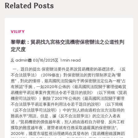
Related Posts
VILIFY
黎華獻：貿易找九宮格交流機密保密辦法之公道性判
定尺度
admin
03/16/2025
1 min read
一、題目的提出 保密辦法要件是界說貿易機密的基礎請求。《反
不合法競爭法》（2019修改）對保密辦法的實行限制界定為“響
應”，對此的懂得，最高國民法院偏向于將保密辦法定位為一種“占
有辨認”手腕，一如2020年公佈的《最高國民法院關于審理侵略貿
易機密平易近事案件實用法令若干題目的規則》（以下簡稱《貿易
機密司法說明》）刪除了2007年公佈的《最高國民法院關于審理
不合法競爭平易近事案件利用法令若干題目的說明》（以下簡稱
《反不合法競爭司法說明》）中的“別人經由過程合法方法取得的
難易水平”用語。但是，據《反不合法競爭法》的立法介入者表
述，“貿易機密的價值越年夜，別人經由過程自力研發、反向工程
獲取的難度越年夜，運營者就有任務采取越嚴厲的保密辦法”。
2020年，國度市場監視治理總局在其發布的《貿易機密維護舞蹈