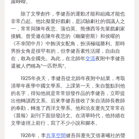
露崢嶸。
除了文學創作，李健吾的運動才能和組織才能也
非常凸起。他比擬愛好戲劇，是試驗劇社的倡議人之
一，常常與陳年夜悲、蒲伯英、熊佛西等先輩戲劇家
接觸。曾受邀在陳年夜悲的《幽蘭密斯》和侯曜的
《不幸閨中月》中飾演女配角，扮演極端勝利。那時
男扮女角是很罕有的，但李健吾素性活躍，自由自
在，敢為全國先。為此，在北師年
交流
夜附中李健吾
還被人們稱為“一匹野馬”。
1925年炎天，李健吾從北師年夜附中結業，考取
清華年夜學中國文學系。上課第一天，朱自盤點到他
的名字，得知他就是常常頒發作品的李健吾，立即提
出他轉讀西文系。后來李健吾接收了朱自清師長教師
的奉勸，轉進了西洋文學系。他和洽友蹇先艾常常在
《晨報》副刊下面頒發詩文。在清華時代，他持續在
文學途徑上前行，寫了不少小說和腳本。
1928年，李
共享空間
健吾與蹇先艾借著曦社的聲