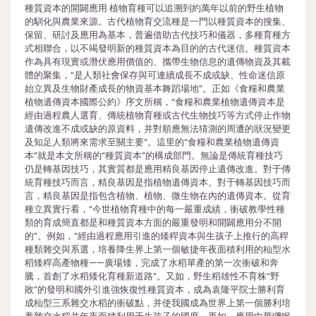
種質資本的開闢應用 植物育種可以追溯到約萬年以前的野生植物
的馴化與農業來源。古代植物育交流種是一門以種質資本的搜集、
保留、研討及應用為基本，普遍借助古代技巧和儀器，多種育種方
式相聯合，以不竭發明新的種質資本為目的的古代迷信。種質資本
作為具有現實或潛伏應用價值的、攜帶生物信息的遺傳物資及其載
體的聚集，“是人類社會保存與可連續成長不成或缺、性命迷信原
始立異及生物財產成長的物資基本舞蹈場地”。正如《食糧和農業
植物遺傳資本國際公約》序文所稱，“食糧和農業植物遺傳資本是
經由過程農人選育、傳統植物育種或古代生物技巧等方式停止作物
遺傳改進不成或缺的原資料，并對順應無法猜測的周遭的狀況變更
及知足人類將來需求至關主要”。這里的“食糧和農業植物遺傳資
本”就是本文所稱的“種質資本”的構成部門。無論是傳統育種技巧
仍是轉基因技巧，其實質都是應用精良基因停止遺傳改進。對于傳
統育種技巧而言，精良基因是指植物遺傳資本。對于轉基因技巧而
言，精良基因是指包含植物、植物、微生物在內的遺傳資本。從育
種立異實行看，“今世植物育種中的每一嚴重成績，衝破教學性種
類的育成簡直都是和種質資本方面的嚴重發明和開闢應用分不開
的”。例如，“經由過程應用引進的矮稈資本與生孩子上推行的高稈
種類雜交與系選，培養降生界上第一個敏捷年夜面積利用的秈型水
稻矮稈高產物種——廣場矮，完成了水稻單產的第一次衝破和奔
騰，首創了水稻矮化育種新道路”。又如，野生稻雄性不育株“野
敗”的發明和國外引進強恢復性種質資本，成為袁隆平院士勝利育
成秈型三系雜交水稻的衝破點，并使我國成為世界上第一個勝利培