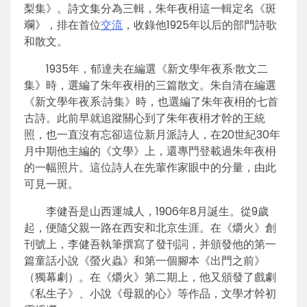
梨集》。詩文集分為三輯，朱年夜枏這一輯定名《斑
斕》，排在首位
交流
，收錄他1925年以后的部門詩歌
和散文。
1935年，郁達夫在編選《新文學年夜系·散文二
集》時，選編了朱年夜枏的三篇散文。朱自清在編選
《新文學年夜系·詩集》時，也選編了朱年夜枏的七首
古詩。此前早就追蹤關心到了朱年夜枏才幹的王統
照，也一直沒有忘卻這位新月派詩人，在20世紀30年
月中期他主編的《文學》上，還專門登載過朱年夜枏
的一幅照片。這位詩人在先輩作家眼中的分量，由此
可見一斑。
李健吾是山西運城人，1906年8月誕生。從9歲
起，便隨父親一路在西安和北京生涯。在《爝火》創
刊號上，李健吾執筆撰寫了發刊詞，并頒發他的第一
篇童話小說《螢火蟲》和第一個腳本《出門之前》
（獨幕劇）。在《爝火》第二期上，他又頒發了戲劇
《私生子》、小說《母親的心》等作品，文學才幹初