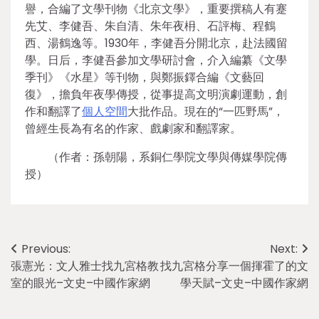
譽，合編了文學刊物《北京文學》，重要撰稿人有蹇
先艾、李健吾、朱自清、朱年夜枏、石評梅、程鶴
西、湯鶴逸等。1930年，李健吾分開北京，赴法國留
學。日后，李健吾參加文學研討會，介入編纂《文學
季刊》《水星》等刊物，與鄭振鐸合編《文藝回
復》，擔負年夜學傳授，從事提高文明演劇運動，創
作和翻譯了
個人空間
大批作品。現在的“一匹野馬”，
曾經生長為有名的作家、戲劇家和翻譯家。
（作者：孫朝陽，系銅仁學院文學與傳媒學院傳
授）
Post
Previous:
Next:
張憲光：文人雅士找九宮格教
找九宮格分享一個揮霍了的文
navigation
室的眼光–文史–中國作家網
學天賦–文史–中國作家網