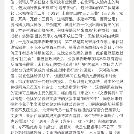
位，就張方平的任務才能來說有些惋惜，在北宋以人治為主的時
期，包拯如許做似乎有些“小題年夜做”。 包拯彈劾的第二位是宋
祁，宋祁在寶元二年（1039）上疏提出的“三冗三費”（三冗為：冗
官、冗兵、冗僧；三費為：道場齋醮、多建寺不雅、靡費公用），
提出國度精兵簡政、節儉開支，就是如許一位提出節省提出的官
員，本身生涯卻比擬奢侈。包拯彈劾其的來由為“祁在益都（四川
成都）多游宴,且其兄庠方在朝,不成任三司”，回納起來緣由就兩
點，一是在成都年夜吃年夜喝，第二點是其兄宋庠任在朝，宋祁就
應當回避，不克不及擔負三司使。單看這些來由都沒有題目，但任
何工作都是有時期佈景的。先說公款吃喝的題目，此前慶歷新政就
提出“往冗食”，慶歷新政掉敗后，公款年夜吃年夜喝不單沒有處理
反而加倍嚴重，宋祁所到的益州又是“喜行樂”的處所（本日之人往
成都也仍然可以或許感觸感染到“喜行樂”的風氣），宋祁沒能免
俗，就被包拯給彈劾了。 但慶積年間在益州的文彥博也未能免
俗，卻沒有聽到一句包拯的提出。之所以提到文彥博，是由於他與
包拯同為天圣五年的進士，也就是所謂的“同年”，這個關系在昔時
的宦海可是極為主要的關系。經由過程《宋史》中《文彥博傳》可
以清楚，包拯的父親與文彥博的父親本是“同官閣中”，固然后來包
拯的小兒子娶文彥博女兒之時包拯曾經往世，但兩家的密切關系是
不克不及疏忽的。 北宋時代另一位不輸包拯的諫官唐介已經彈劾
文彥博，最后仁宗讓其與文彥博當面臨質。宋仁宗雖不滿唐介，但
也必需認可“介（唐介）言奎（吳奎）、拯（包拯）皆陰結文彥
博，今不雅此奏,則非誣也”。說起來，就是包拯處事并不公平，宋
祁公款吃喝就告發，文彥博的事就當沒看見。 不只這般，據《宋