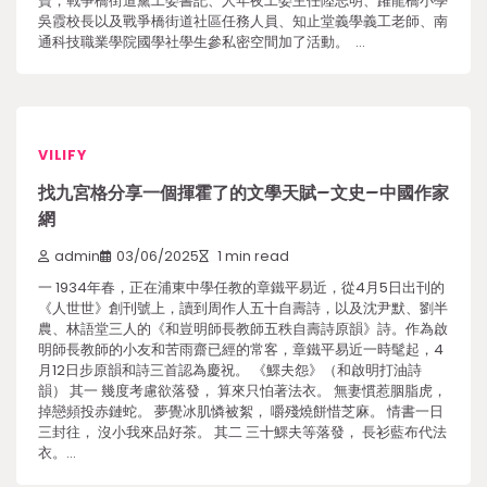
寶，戰爭橋街道黨工委書記、人年夜工委主任陸志明、躍龍橋小學
吳霞校長以及戰爭橋街道社區任務人員、知止堂義學義工老師、南
通科技職業學院國學社學生參私密空間加了活動。 …
VILIFY
找九宮格分享一個揮霍了的文學天賦–文史–中國作家
網
admin
03/06/2025
1 min read
一 1934年春，正在浦東中學任教的章鐵平易近，從4月5日出刊的
《人世世》創刊號上，讀到周作人五十自壽詩，以及沈尹默、劉半
農、林語堂三人的《和豈明師長教師五秩自壽詩原韻》詩。作為啟
明師長教師的小友和苦雨齋已經的常客，章鐵平易近一時髦起，4
月12日步原韻和詩三首認為慶祝。 《鰥夫怨》（和啟明打油詩
韻） 其一 幾度考慮欲落發， 算來只怕著法衣。 無妻慣惹胭脂虎，
掉戀頻投赤鏈蛇。 夢覺冰肌憐被絮， 嚼殘燒餅惜芝麻。 情書一日
三封往， 沒小我來品好茶。 其二 三十鰥夫等落發， 長衫藍布代法
衣。…