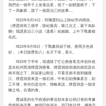
我們在一個亭子上坐著品茗，借了一副棋盤棋子，下
了一局象棋，講了一個莫泊三的故事……
1923年9月14日：同珮聲到山上陟屺亭內閑坐。
（煙霞洞有三個亭，陟屺最高，吸江次之，最下為臥
獅）我講莫泊三小說《遺產》給她聽。上午下戰書都
在此。
1923年9月18日：下戰書與娟下棋。夜間月色甚
好，（本日陰歷初八）在月下坐，甚久。
1923年下半年，胡適除了忙公務會客見伴侶外就
是在杭州西湖煙霞洞療養。煙霞洞按胡適的描寫是在
南岑嶺之下，與翁家山附近，可看見南岑嶺和錢塘
江。煙霞洞原來是一個石洞，中有石刻佛像甚古，刻
工不壞，有些仍是佳作。簡略來說，煙霞洞是一個清
幽之地，合適約會。
曹誠英的生平經過的事況顛末多位研討者的考據
曾經頗為詳實。她1902年誕生，1973年往世。據南京