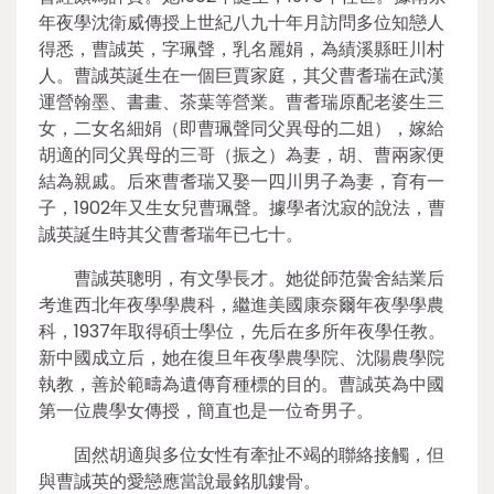
年夜學沈衛威傳授上世紀八九十年月訪問多位知戀人
得悉，曹誠英，字珮聲，乳名麗娟，為績溪縣旺川村
人。曹誠英誕生在一個巨賈家庭，其父曹耆瑞在武漢
運營翰墨、書畫、茶葉等營業。曹耆瑞原配老婆生三
女，二女名細娟（即曹珮聲同父異母的二姐），嫁給
胡適的同父異母的三哥（振之）為妻，胡、曹兩家便
結為親戚。后來曹耆瑞又娶一四川男子為妻，育有一
子，1902年又生女兒曹珮聲。據學者沈寂的說法，曹
誠英誕生時其父曹耆瑞年已七十。
曹誠英聰明，有文學長才。她從師范黌舍結業后
考進西北年夜學學農科，繼進美國康奈爾年夜學學農
科，1937年取得碩士學位，先后在多所年夜學任教。
新中國成立后，她在復旦年夜學農學院、沈陽農學院
執教，善於範疇為遺傳育種標的目的。曹誠英為中國
第一位農學女傳授，簡直也是一位奇男子。
固然胡適與多位女性有牽扯不竭的聯絡接觸，但
與曹誠英的愛戀應當說最銘肌鏤骨。