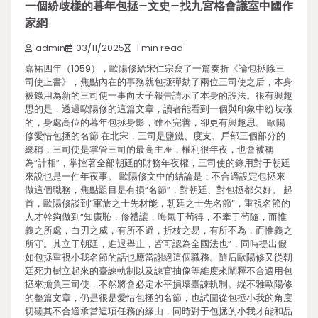
一個紛歧樣的暮年包拯–文史–找九宮格會議室中國作
家網
admin
03/11/2025
1 min read
嘉祐四年（1059），歐陽修給宋仁宗寫了一篇奏折《論包拯除三
司使上書》，焦點內在的事務就包拯彈劾了兩位三司使之后，本身
被錄用為新的三司使一事向天子報告請示了本身的設法。很有興趣
思的是，透過歐陽修的這篇文章，讀者能看到一個與印象中紛歧樣
的，身處高位的暮年包拯身影，雖不完善，卻更有興趣思。 歐陽
修愛惜包拯的名節 在北宋，三司是鹽鐵、度支、戶部三個部分的
總稱，三司使是掌管三司的最高主座，權利很年夜，也會被稱
為“計相”，掌控著全部朝廷的財務年夜權，三司使的錄用對于朝廷
來說也是一件年夜事。 歐陽修文中的結論是：不合適設定包拯來
做這個職務，焦點題目是有損“名節”，對朝廷、對包拯都欠好。 起
首，歐陽修談到“軍旅之士先材能，朝廷之士先名節”，重視名節的
人才幹夠做到“知廉恥，修禮讓，晦氣于茍得，不牽于茍隨，而惟
義之所處，白刃之威，有所不避，折枝之易，有所不為，而惟義之
所守。其立于朝廷，進退舉止，皆可認為全國法也”，同時提出假
如包拯重視小我名節的話也應當謝絕這個職務。隨后歐陽修又從朝
廷死力樹立起來的臺諫軌制以及諫官抽像等維度來闡釋不合適用包
拯來擔負三司使，不然將會必定水平損壞臺諫軌制。縱不雅歐陽修
的整篇文章，仍是很是愛惜包拯的名節，也試圖從包拯小我的角度
切磋其不合適承當這項任務的緣由，同時對于包拯的小我才能和品