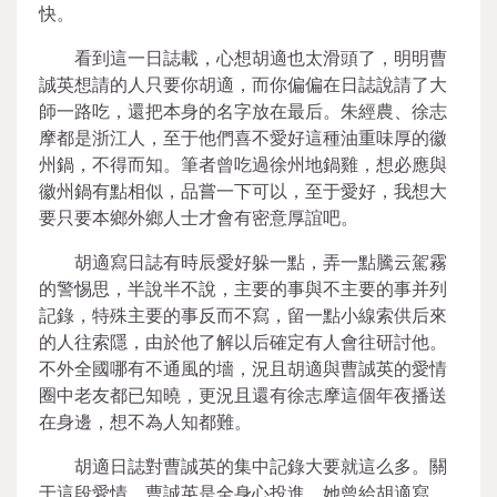
快。
看到這一日誌載，心想胡適也太滑頭了，明明曹
誠英想請的人只要你胡適，而你偏偏在日誌說請了大
師一路吃，還把本身的名字放在最后。朱經農、徐志
摩都是浙江人，至于他們喜不愛好這種油重味厚的徽
州鍋，不得而知。筆者曾吃過徐州地鍋雞，想必應與
徽州鍋有點相似，品嘗一下可以，至于愛好，我想大
要只要本鄉外鄉人士才會有密意厚誼吧。
胡適寫日誌有時辰愛好躲一點，弄一點騰云駕霧
的警惕思，半說半不說，主要的事與不主要的事并列
記錄，特殊主要的事反而不寫，留一點小線索供后來
的人往索隱，由於他了解以后確定有人會往研討他。
不外全國哪有不通風的墻，況且胡適與曹誠英的愛情
圈中老友都已知曉，更況且還有徐志摩這個年夜播送
在身邊，想不為人知都難。
胡適日誌對曹誠英的集中記錄大要就這么多。關
于這段愛情，曹誠英是全身心投進，她曾給胡適寫