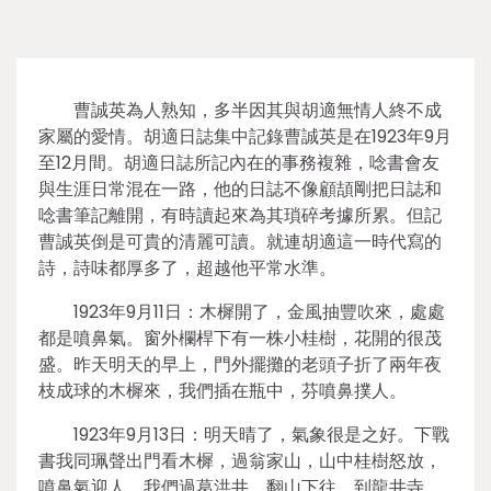
曹誠英為人熟知，多半因其與胡適無情人終不成
家屬的愛情。胡適日誌集中記錄曹誠英是在1923年9月
至12月間。胡適日誌所記內在的事務複雜，唸書會友
與生涯日常混在一路，他的日誌不像顧頡剛把日誌和
唸書筆記離開，有時讀起來為其瑣碎考據所累。但記
曹誠英倒是可貴的清麗可讀。就連胡適這一時代寫的
詩，詩味都厚多了，超越他平常水準。
1923年9月11日：木樨開了，金風抽豐吹來，處處
都是噴鼻氣。窗外欄桿下有一株小桂樹，花開的很茂
盛。昨天明天的早上，門外擺攤的老頭子折了兩年夜
枝成球的木樨來，我們插在瓶中，芬噴鼻撲人。
1923年9月13日：明天晴了，氣象很是之好。下戰
書我同珮聲出門看木樨，過翁家山，山中桂樹怒放，
噴鼻氣迎人。我們過葛洪井，翻山下往，到龍井寺。