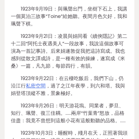
1923年9月19日：與珮聲出門，坐樹下石上，我講
一個莫泊三故事“Toine”給她聽。夜間月色欠好，我和
珮聲下棋。
1923年9月21日：凌晨與娟同看《續俠隱記》第二
十二回“阿托士夜遇美人”一段故事，我說這個故事可
演為一首記事詩。后來娟遂敦促我把這詩寫成。我也
感到從散文譯成詩，是一種有效的操練，遂寫成《米
桑》一篇，凡九節，每節四行，有韻。
1923年9月22日：在云棲吃飯后，我們下山，仍
沿江行
私密空間
，過了之江年夜學，到六和塔。我與
娟登塔頂縱不雅，景象極好。
1923年9月26日：明天游花塢。同業者，夢旦、
知行、珮聲、復三佳耦。……兩岸“竹葉青”怒放，品格
佳盡：我竟不曾想到這般小花有這般動聽的品格。……
1923年10月3日：睡醒時，殘月在天，正照著我頭