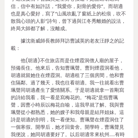
信，信中有如許話，“我愛你，刻骨的愛你”。而胡適
也是真心愛好，寫了“山風吹亂了窗紙上的松痕，吹不
散我心頭的人影”詩句，曾下過與江冬秀離婚的設法，
終局大師都了解，沒離成。
據沈衛威師長教師拜訪曹誠英的老友汪靜之的記
載：
他(胡適)不住旅店而是住煙霞洞僧人廟的屋子，
預備長住。他來后，告知曹珮聲。曹到煙霞洞看他，
胡適就留她住在煙霞洞。胡適租了三個房間，他和曹
住隔鄰。過了幾天，我也往看胡適。我一往就看出曹
珮聲同胡適產生了愛情關系。于是胡適就拿一首剛寫
的詩給我看，我一看是寫梅花的。“梅花”是指曹珮
聲，因曹小時辰以梅花自喻，這我早就了解。我與曹
珮聲從小都熟悉，她的嫂子和我母親是結拜姐妹。這
詩是胡適的剖明，我一看便知。曹珮聲在煙霞洞住了
一個寒假。開學后，她才回黌舍。開學時，曹珮聲見
我便說，她同胡適要好了。以后胡適常來杭州……有時