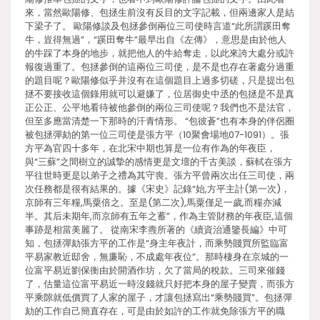
來，當然歐陽修、包拯生前沒有反目的文字記載，但兩邊家人是結
下梁子了。 歐陽修談及包拯參倒兩位三司使時言道“此所謂蹊田奪
牛，豈得無過”，“蹊田奪牛”最早出自《左傳》，意思是由於他人
的牛踩了本身的地步，就把他人的牛給奪走，以此來誇大處分或許
報復過重了。包拯參倒的這兩位三司使，是不是也存在著處分過重
的題目呢？歐陽修似乎并沒有在這個題目上過多切磋，只是提出包
拯不要接收這個錄用就可以避嫌了，位居御史中丞的包拯是不是真
正公正、公平地看待被他參倒的兩位三司使呢？我們也不是法官，
但至多應當清楚一下那時的汗青情形。 “包彼蒼”也有本身的伴侶圈
被包拯彈劾的第一位三司使是張方平（10聚會場地07-1091）。張
方平為官四十多年，在北宋中期也算是一位有作為的年夜臣，
與“三蘇”之間樹立的誠摯的感情更是文壇的千古美談，蘇軾在張方
平往世時更是以弟子之禮為其守喪。張方平曾兩次出任三司使，兩
次任務都是很有結果的。據《宋史》記錄“始,方平主計(第一次)，
京師有三年糧,馬粟倍之。至是(第二次),馬粟僅足一歲,而糧亦減
半。其后未期年,而京師有五年之蓄”，作為主管財務的年夜臣,這個
事跡是相當美麗了。 從南宋李燾所著的《續資治通鑒長編》中可
知，包拯彈劾張方平的工作是“身主年夜計，而乘勢賤買所監臨富
平易家教近邸舍，無廉恥，不成處年夜位”。那時棲身在京城的一
位富平易近劉保衡由於開酒作坊，欠了當局的稅款。三司來催錢
了，估量這位富平易近一時沒錢就只好把本身的屋子變賣，而張方
平乘隙就低價買了人家的屋子，才讓包拯寫出“乘勢賤買”。包拯彈
劾的工作自己簡直存在，可是由於如許的工作就免除張方平的職