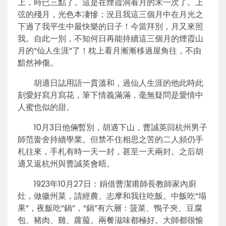
上，時已三點了。這是在煙霞洞看月的末一次了。上
弦的殘月，光色本凄慘；況且我這三個月中在月光之
下過了我平生中最快樂的日子！今當拜別，月又來照
我。自此一別，不知何日再能持續這三個月的煙霞山
月的“仙人生涯”了！枕上看月漸漸移過屋角往，不由
黯然神傷。
胡適日誌用語一貫溫和，過仙人生涯的他此時此
刻愛好寫月寫花，筆下情義滿滿，毫無疑問是愛情中
人蜜也似的甜。
10月3日他倆暫別，胡適下山，曹誠英回杭州男子
師范黌舍持續學業。但禁不住相思之苦的二人頻仍手
札往來，手札有時一天一封，甚至一天兩封。之后胡
適又返杭州與曹誠英會晤。
1923年10月27日：娟借曹潔甫師長教師家內廚
灶，做徽州菜，請經農、志摩和我往吃飯。中飯吃“塌
果”，夜飯吃“鍋”，“鍋”有六層：菠菜、鴨子夾、豆腐
包、豬肉、雞、蘿菔。兩餐滋味都極好。大師都很愉