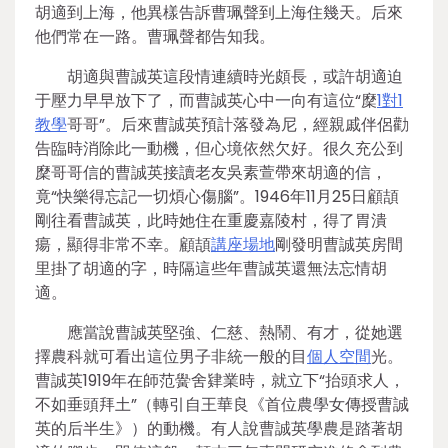
胡適到上海，他異樣告訴曹珮聲到上海住幾天。后來
他們常在一路。曹珮聲都告知我。
胡適與曹誠英這段情連續時光頗長，或許胡適迫
于壓力早早放下了，而曹誠英心中一向有這位“穈
1對1
教學
哥哥”。后來曹誠英預計落發為尼，經親戚伴侶勸
告臨時消除此一動機，但心境依然欠好。很久充公到
穈哥哥信的曹誠英接讀老友吳素萱帶來胡適的信，
竟“快樂得忘記一切煩心傷腦”。1946年11月25日顧頡
剛往看曹誠英，此時她住在重慶嘉陵村，得了胃潰
瘍，顯得非常不幸。顧頡
講座場地
剛發明曹誠英房間
里掛了胡適的字，時隔這些年曹誠英還無法忘情胡
適。
應當說曹誠英堅強、仁慈、熱鬧、有才，從她選
擇農科就可看出這位男子非統一般的目
個人空間
光。
曹誠英1919年在師范黌舍肄業時，就立下“抬頭求人，
不如垂頭拜土”（轉引自王華良《首位農學女傳授曹誠
英的后半生》）的動機。有人說曹誠英學農是踏著胡