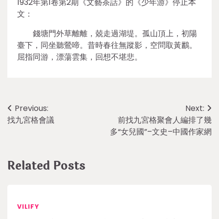
1932年第1卷第2期《文藝茶話》的《少年游》停止本
文：
錢塘門外草離離，兢走過湖堤。孤山頂上，初陽
臺下，同坐聽鶯啼。昔時春往無蹤影，空問取黃鸝。
屈指同游，漂蕩雲集，回想不堪悲。
Post
Previous:
Next:
找九宮格會議
前找九宮格聚會人編排了幾
navigation
多“女兒國”–文史–中國作家網
Related Posts
VILIFY