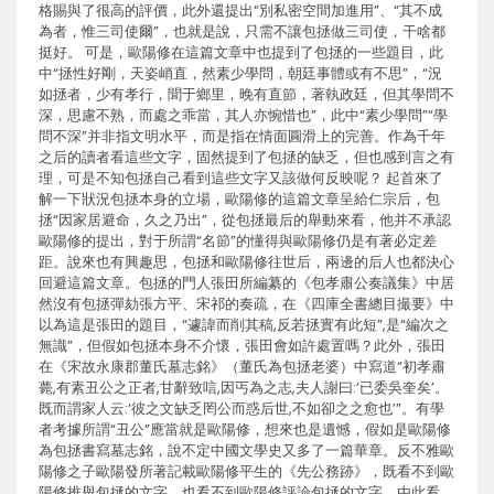
格賜與了很高的評價，此外還提出“別私密空間加進用”、“其不成
為者，惟三司使爾”，也就是說，只需不讓包拯做三司使，干啥都
挺好。 可是，歐陽修在這篇文章中也提到了包拯的一些題目，此
中“拯性好剛，天姿峭直，然素少學問，朝廷事體或有不思”，“況
如拯者，少有孝行，聞于鄉里，晚有直節，著執政廷，但其學問不
深，思慮不熟，而處之乖當，其人亦惋惜也”，此中“素少學問”“學
問不深”并非指文明水平，而是指在情面圓滑上的完善。作為千年
之后的讀者看這些文字，固然提到了包拯的缺乏，但也感到言之有
理，可是不知包拯自己看到這些文字又該做何反映呢？ 起首來了
解一下狀況包拯本身的立場，歐陽修的這篇文章呈給仁宗后，包
拯“因家居避命，久之乃出”，從包拯最后的舉動來看，他并不承認
歐陽修的提出，對于所謂“名節”的懂得與歐陽修仍是有著必定差
距。說來也有興趣思，包拯和歐陽修往世后，兩邊的后人也都決心
回避這篇文章。包拯的門人張田所編纂的《包孝肅公奏議集》中居
然沒有包拯彈劾張方平、宋祁的奏疏，在《四庫全書總目撮要》中
以為這是張田的題目，“遽諱而削其稿,反若拯實有此短”,是“編次之
無識”，但假如包拯本身不介懷，張田會如許處置嗎？此外，張田
在《宋故永康郡董氏墓志銘》（董氏為包拯老婆）中寫道“初孝肅
薨,有素丑公之正者,甘辭致唁,因丐為之志,夫人謝曰:‘已委吳奎矣’。
既而謂家人云:‘彼之文缺乏罔公而惑后世,不如卻之之愈也’”。有學
者考據所謂“丑公”應當就是歐陽修，想來也是遺憾，假如是歐陽修
為包拯書寫墓志銘，說不定中國文學史又多了一篇華章。反不雅歐
陽修之子歐陽發所著記載歐陽修平生的《先公務跡》，既看不到歐
陽修推舉包拯的文字，也看不到歐陽修評論包拯的文字。由此看