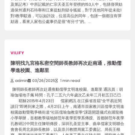
及第記考》中所記載的仁宗天圣五年登榜的153人中，包拯僅彈劾
過保州通判石待舉和江東提點刑獄令狐挺，對于其他同年從未批1
對1教學駁過，可以如許說，位居高位的同年，包拯一個都沒有彈
劾過，看來人家包公處事仍是很“有分寸”的。…
VILIFY
陳明找九宮格私密空間師長教師再次赴南通，推動儒
學進校園、進鄰里
admin
03/26/2025
1 min read
陳明師長教師再次赴通推動儒學文明進校園、進鄰里 通訊員：胡
瑜伽場地子佩 時間：孔子二五六六年歲次乙未年三月初五日己巳
耶穌2015年4月23日 儒家網訊 在江蘇省首屆“全平易近閱
讀日”即將到來之際，4月21日上午，南通市崇家教川區儒學文明進
校園啟動暨戰爭橋街道“社區儒瑜伽教室學”課題開題儀式在躍龍橋
小學舉辦，首都教學場地師范年夜學哲學系傳授、首都師范年夜學
孔教研討中間主任陳明傳授，深圳孔圣堂主事、曲阜儒家文明聯合
會會長周北辰師長教師，以及崇川教體局黨工委書記、局長王根