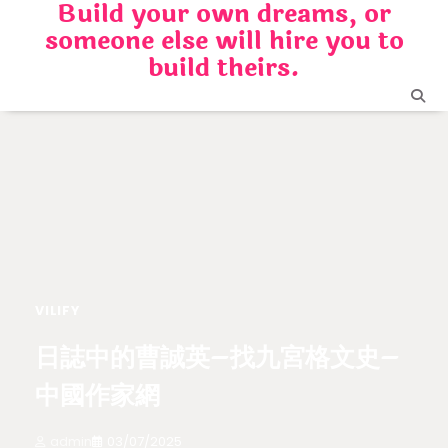
Build your own dreams, or
Skip
someone else will hire you to
to
content
build theirs.
VILIFY
日誌中的曹誠英–找九宮格文史–
中國作家網
admin
03/07/2025