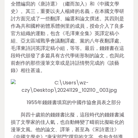
全體編寫的《唐詩選》（繼而加入）和《中國文學
史》。其三，重要以夫人楊絳的名義，在本國文學研
討方面完成了一些翻譯、編選和論文撰述。其四則是
作為共和國粹術體系體例里的成員，授命介入了良多
官方組織的運動，包含《毛澤東全集》英譯定稿小
組、亞太區域戰爭會議翻譯處、黨的八年夜翻譯處、
毛澤東詩詞英譯定稿小組，等等。最后，錢鍾書在這
段時代頒發了多篇具有古代學術形制的論文，也與此
前創作的那些漫筆文章或是詩話情勢完成的《談藝
錄》相往甚遠。
1955年錢鍾書填寫的中國作協會員表之部分
與四十歲前的錢鍾書比擬，這段時代的錢鍾書減
損了文學家的佳人氣，也自動轉變了疇前比擬歐化的
漫筆文風。他的論文、譯筆，甚至為《宋詩選注》
《中國文學史》“唐宋部門”撰寫的文字，也包含領導