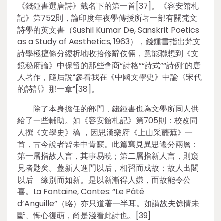
《錢鍾書選唐詩》戴名下的第一首[37]。《容安館札
記》第752則，論印度年夜學傳授所著一部有關梵文
詩學的英文書（Sushil Kumar De, Sanskrit Poetics
as a Study of Aesthetics, 1963），錢鍾書指出梵文
詩學極擅條分縷析地收拾修辭伎倆，竟能聯想到《文
鏡秘府論》中保留的那些會商“詩格”“詩式”“詩例”的唐
人著作，隨后說“參看我在《中國文學史》中論《宋代
的詩話》那一章”[38]。
除了本身擔任的部門，錢鍾書也為文學所同人供
給了一些輔助。如《容安館札記》第705則：校改同
人撰《文學史》稿 ，因思漢樂府《上山采蘼蕪》一
首，古今說者皆未中肯窾。此篇寫見異思遷分兩層：
第一層指故人言，其事易曉；第二層指新人言，則窺
見者尟矣。蓋新人進門以后，相習而成故；故人出閣
以后，緣別而如新。是以新漸得人嫌，而故能令公
喜。La Fontaine, Contes: “Le Pâté
d’Anguille”（略）亦只道著一半耳。如謂故夫馀情未
斷、悔心復萌，尚是淺看此詩也。[39]