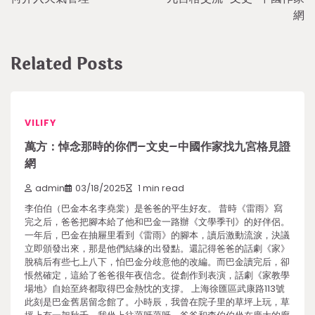
網
Related Posts
VILIFY
萬方：悼念那時的你們–文史–中國作家找九宮格見證
網
admin
03/18/2025
1 min read
李伯伯（巴金本名李堯棠）是爸爸的平生好友。 昔時《雷雨》寫
完之后，爸爸把腳本給了他和巴金一路辦《文學季刊》的好伴侶。
一年后，巴金在抽屜里看到《雷雨》的腳本，讀后激動流淚，決議
立即頒發出來，那是他們結緣的出發點。還記得爸爸的話劇《家》
脫稿后有些七上八下，怕巴金分歧意他的改編。而巴金讀完后，卻
悵然確定，這給了爸爸很年夜信念。從創作到表演，話劇《家教學
場地》自始至終都取得巴金熱忱的支撐。 上海徐匯區武康路113號
此刻是巴金舊居留念館了。小時辰，我曾在院子里的草坪上玩，草