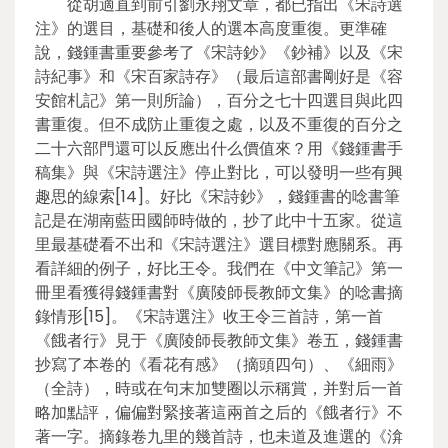
從胡適直到前引劉永翔文章，都已指出《宋詩選
注》的選目，基礎和後人的選本高度重復。更準確
說，錢鍾書重要參考了《宋詩鈔》《鈔補》以及《宋
詩紀事》和《宋百家詩存》（最后這部書剛好是《容
安館札記》第一則所論），百分之七十四選目與此四
書重復。但不成防止重復之處，以及不重復的百分之
二十六部門還可以反應出什么價值來？用《錢鍾書手
稿集》與《宋詩選注》停止對比，可以發明一些有興
趣思的線索[14]。好比《宋詩鈔》，錢鍾書的唸書筆
記是在湖南藍田國師時做的，抄了此中十五家。從這
里最基礎看不出和《宋詩選注》選目標對應關系。再
看詳細的例子，好比王令。我們在《中文筆記》第一
冊里看獲得錢鍾書對《廣陵師長教師文集》的唸書摘
錄情形[15]。《宋詩選注》收王令三首詩，第一首
《餓者行》見于《廣陵師長教師文集》卷五，錢鍾書
抄寫了本卷的《看花有感》（摘頭四句）、《細雨》
（全詩），時或在句末加雙圈以示稱賞，并對后一首
略加點評，偏偏對緊接著這兩首之后的《餓者行》不
著一字。摘錄卷九里的幾首詩，也未道及進選的《渰