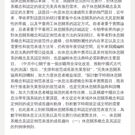
成休息關系難以掌握”。可見，我國休息法的司法實行，對休息關
系概念和認定的規定完美具有激烈需求。 由于休息關系概念及其
認定的主要性，該題目一向是休息法連續而主要的熱門題目，近年
來，學術界對該題目的研討重要集中在休息關系的內在尤其是附屬
性的寄義，以及平臺用工休息關系的認定方式。前者著重于實際論
述，后者著重于平臺用工休息關系的詳細認定，今朝學術界尚缺少
對休息關系概念和認定例范表達方法的深刻研討。有學者對休息關
系概念和認定的規范停止建構，但有關附屬性的內在界定以及立法
需要性和規范表達方法等，仍有很年夜切磋空間。近年來我國編輯
休息法典的呼聲日益低落，在休息法典中應否以及若何規則休息關
系的概念及其認定例則，也是編輯休息法典時必需斟酌的主要題
目。 《中共中心關于進一個步驟周全深化改造、推動中國式古代
化的決議》指出，“支撐和規范成長新失業形狀”，“完美休息關系
協商和諧機制，加大力度休息者權益保證。”探討數字時期休息關
系概念和認定例范表達這一休息法基礎概念和基本實際題目，既有
利于推進新失業形狀的規范成長，也是完美休息關系協商和諧機
制，加大力度休息者權益保證的基本性任務，以及構建中國自立休
息法學常識系統的主要課題。本文從近年來域外休息關系概念和認
定例則的成文明成長趨向動身，剖析數字時期規定成文明的需要
性，在此基本上剖析我國休息關系概念和認定的規范表達方法，為
數字時期休息立法完美以及司法實行供給實際支持。 一、休息關
系概念及認定例范表達的成長趨向 （一）休息關系概念及其認定
的判例律例則…