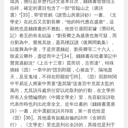
成員，擔任起草歷代詩文選本目次，錢鍾書曾致信王
伯祥，確定的選目包含了一部“管韞山之《唐詩
選》”[33]，即管世銘《讀雪山房唐詩鈔》一書。《文
學史》在此后又言劉長卿，“他的時代應在盛唐”，這
顯然也是錢鍾書的不雅點，他曾引過閻若璩《潛邱札
記》卷五的有名結論：“劉長卿之為盛唐也無可疑，而
分劉為中。嘗推其故，蓋髙棅誤讀《復興間氣集》，
以復興為中唐，于是所選錢起、劉長卿等二十六人，
除孟云卿外，盡從而中之”[34]。錢鍾書在唸書筆記中
贊賞過顧況“《上古十三章》質而切，古而達”，特殊
摘錄《囝》一章中的“囝別郎罷，心摧血下。隔地盡
天，及至鬼域，不得在郎罷前”[35]。《囝》寫那時閩
中平易近人將家中男童“盡其陽”送進宮中充當太監的
風尚，尤其訓斥處所仕宦以此取利的行動，在文學所
所有人全體編撰的《中國文學史》里，先容顧況詩歌
代表作時也列出此章全文。近年出書的《錢鍾書選唐
詩》一書，此中選顧況詩共19首，第一首也恰是
《囝》[36]。其他還有如戴叔倫的詩作《女耕田
行》，《文學史》里也是列出全詩的，異樣也是列于