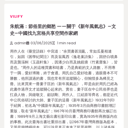
VILIFY
朱航滿：節俗里的鄉愁 ——關于《新年風氣志》–文
史–中國找九宮格共享空間作家網
admin
03/06/2025
1 min read
周作人在《藥堂語錄》中寫道：“余買書甚混亂，常如瓜蔓相連
引，如因《困學紀聞注》而及翁鳳西《逸老巢詩集》，因舒白噴鼻
而及龔漚舸《玉蔬軒集》，因潘少白而及姚鏡塘《竹素齋集》，皆
是也。”周作人的這種買書和唸書，乃是典範的文人路數，不用專
于一隅，愛好博雜，終于會通。周氏自己愛好唸書，過眼冊本不可
勝數，他所讀過的書，我也常有所追蹤關心，但惋惜多為稀見之
冊。比來買來一冊婁子匡的《新年風氣志》，即是由於周氏已經為
此書作過序文才追蹤關心起來的。實在，婁子匡在中公民俗界也是
扛鼎人物，與鐘敬文、顧頡剛、周作人、江紹原等齊名，都是近代
中公民俗研討的大師。婁子匡的這冊《新年風氣志》1932年刊印
于紹興，初名為“中國新年風氣志”；1935年3月由商務印書館增訂
重版，取名“新年風氣志”；1967年10月臺灣商務印書館再次修訂出
書；1989年9月上海文藝出書社影印出書，實為1935年商務版內在
的事務。此次臺海出書社重排出書，以1967年臺灣商務版為藍本，
又因是簡體橫排本，可以說是真正進進了民眾視野。 以上諸多版