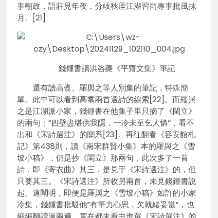
事朝政，語莊見年夜，分歧秋厓江湖習尚專事批風抹
月。[21]
錢鍾書讀洪咨夔《平齋文集》筆記
還有讀高翥、羅與之等人別集的筆記，特殊簡
單。此中可以看到高翥兩首選詩的線索[22]。而羅與
之是江湖派小家，錢鍾書在他集子里只摘了《閑立》
的兩句：“四壁盡堪供我隱，一冷未至乞人憐”，看不
出和《宋詩選注》的關系[23]。再往翻看《容安館札
記》第438則，讀《南宋群賢小集》本的羅與之《雪
坡小稿》，仍是抄《閑立》那兩句，此次多了一首
詩，即《寄衣曲》其三，是見于《宋詩選注》的，但
只要其三。《宋詩選注》所收另兩首，未見錢鍾書說
起。這闡明，即便是羅與之《雪坡小稿》如許的小家
冷集，錢鍾書批駁他“有筆力心思，欠就緒妥當”，也
細細翻讀過兩遍，實在都未看中進選《宋詩選注》的