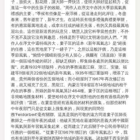
子，放炊火，點花燈，讓大師一齊快活，使得大師好提起精力，促
進這一年中的生孩子的效能。”周作人在序文中亦誇大季節風氣典
禮感的主要，“季候有些像是一座浮橋，從這邊走到此岸往，冬盡
春來，舊年逝世了，新年才生。在這時辰有很多禮儀典禮要舉辦，
有的應當嚴厲地送走，或拿出往或的確丟失落，有的又異樣嚴厲地
迎出去。這些迎新送舊的玩意兒，聰慧人說它科學當然也對，不外
不克不及說它沒有興趣思，特殊是對于研討文明迷信的人們。” 周
作人在序文中還特殊誇大，婁子匡的這本《新年風氣志》是“絕後
的任務，這在荒地里下了一鏟子了”，之所以這般評價，乃是這種
季節風氣，“惋惜中國疇前很少有人留心，偶爾有《清嘉錄》等書
就一個區域作縱的研討，卻缺乏橫的，即集錄各處所的風氣以便比
擬”。此書1932年頭版時，內在的事務涵蓋江蘇、浙江、安徽、福
建等11個省共22個地域的新年風氣，1935年增訂重版時，增添了云
南、貴州兩個省份的五個地域；而小樹屋到了1967年再次修訂出
書，就又補充了北京、黑龍江、內蒙古等8省區市14個地域的相干
內在的事務，所錄的新年風氣算計464種。婁子匡的這種增訂，并
非簡略地匯集材料，愛堡哈特在序文中就對他的任務有過很高的學
術評價：“當然，在曩昔曾經有過風俗的材料的匯集，但那些材料
中年夜部門只是從文獻上搜集來的，與現實的田間任
務‘Feldarbeit’毫有關聯。這真是我的可敬的遠方同道婁子匡師長
教師之一件很年夜的成績：他破天荒地在最遼闊的意義大將中國新
年風氣與新年習氣采集起來，從而建立了此后關于中公民俗學研討
任務的一個模範。” 從婁子匡1967年增訂的《新年風氣志》中，我
也有幸讀到早年家鄉陜西關中地域的新年風氣。諸如關于西安的新