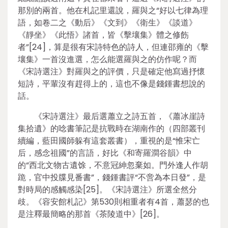
那別的兩首。他在札記里還說，羅與之“好以七律為理
語，如卷二之《動后》《文到》《衛生》《談道》
《靜坐》《此悟》諸首，皆《擊壤集》體之修飭
者”[24]，算是很有宋詩特色的詩人，但連邵雍的《擊
壤集》一首沒進選，怎么能選羅與之的仿作呢？而
《宋詩選注》對羅與之的評價，只是確定他寫過抒懷
短詩，平輩沒有趕得上的，這也不像是錢鍾書想說的
話。
《宋詩選注》最后選蕭立之詩五首，《蕭冰崖詩
集拾遺》的唸書筆記是抗戰時在湖南作的（四部叢刊
續編，藍田國師躲有這套叢書），重視的是“惟宋亡
后，感念祖國”的言語，好比《和寄羅澗谷韻》中
的“西北文物古遺馀，不意冠紳忽棄如。門外逢人作胡
跪，官中投牒見番書”，錢鍾書評“不啻為本日發”，是
對時局的感觸感染[25]。《宋詩選注》所選全然分
歧。《容安館札記》第530則相重者有4首，蕭瑟的也
是注釋最簡略的那首《茶陵道中》[26]。