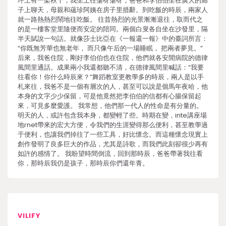
坪上有一架秋千，我坐上往蕩呀蕩呀，爸爸和李伯伯坐在廣大的廊
子上聊天，母親和蘊珍阿姨在房子里措辭。到吃飯的時辰，兩家人
就一路熱熱烈鬧地往吃飯。 往昔熱烈的光景漸漸退往，取而代之
的是一樓客堂里隨便而安定的陪同。兩個白叟各自坐在沙發里，隔
半天賦說一句話。就像莎士比亞在《一報還一報》中的臺詞所言：
“你既無芳華也無老年， 而只像午后的一場睡眠， 把兩者夢見。”
后來，我爸住院，剛好李伯伯也在住院，他們就各安閒病院的德律
風間里通話。成果兩小我還都聽不清，在德律風間里喊話：“我要
往看你！你什么時辰來？”舞蹈教室更教學多的時辰，兩人是以手
札來往，我爸不是一個有層次的人，甚至可以說是個馬年夜哈，他
本身的文字少少保留，可是他竟然把李伯伯的信都有心腸保留起
來，可見多麼愛護。 我常想，他們那一代人的性命是有分量的。
明天的人，或許包含我本身，都變輕了些。時期在變，inte講座場
地rnet帶來的宏大方便，令我們的生涯變得那么便利，甚至教學過
于便利，也讓我們掉往了一些工具，好比懷念。而這種懷念現實上
創作發明了良多巨大的作品，尤其是詩歌，而我們此刻卻很少再有
如許的感情了。 我盼望時間倒流，回到那時辰，爸爸帶著我往看
你，那時辰我仍是孩子，那時辰你們還年青。
VILIFY