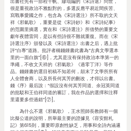
出書社先有一部程千帆、繆琨編的《宋詩選》問世，
很是重視政治不雅點對的，多選反應平易近間疾苦、
寫戰事愛國之作，包含為《宋詩選注》所不取的文天
祥《邪氣歌》，重要是從《宋詩鈔》和《宋詩紀事》
的范圍里摘選，實在和《宋詩選注》所借勢的重要文
獻年夜體雷同，是以有些詩很不難就重復。而在《宋
詩選注序》頒發以及《宋詩選注》出書之后，遇上批
評“白專”道路。批評者稱錢鍾書此書為“古典文學選本
里的一面白旗”[⑥]，尤其是沒有保持政治本準第一的
準繩，不收文天祥的《邪氣歌》《過零丁洋》等作
品。錢鍾書的選目初稿不知若何，顛末了文學所所有
人全體會商，以及所長何其芳的刪改，才得以出書。
錢《序》最后說：“假設沒有何其芳同道、余冠英同道
的批駁和王伯祥同道的審訂，我在作品的選擇和注釋
里還要多些過錯”[⑦]。
為什么不選《邪氣歌》，王水照師長教師有一個
比擬公道的說明，所舉最主要的證據見《容安館札
記》第615則，重要即原創性缺乏，用事和全詩內涵邏