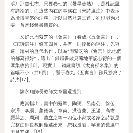
渰》那首七盡。只要卷七的《暑旱苦熱》，是札記里
有詳論的，而這些內在的事務在《宋詩選注》中表示
為廣博豐盛的注釋。所以固然只選三首，卻也能夠只
要一首是錢鍾書觀賞的。
又好比周紫芝的《禽言》（看成《五禽言》），
《宋詩選注》錄其四首，并有一則較長的評注，先容
這一題材的歷代名作，以為“周紫芝的《禽言》比他們
的都寫得好”，這出自錢鍾書散見遍地筆記心得的一個
匯集收拾[16]。現實上，錢鍾書讀《太倉稊米集》的
篇幅不小（共9頁），關于卷九《五禽言》卻只抄寫了
詩序[17]。
劉永翔師長教師文章里還提到：
應當指出，書中的寇準、陶弼、呂南公、徐俯、
宗澤、李綱、蕭德藻、章甫、洪咨夔、王邁、高翥、
羅與之、周到、蕭立之等十四位小家或名家之詩就是
完整由師長教師甄選出來，恕我孤陋，罕見的舊選中
未見其跡。[18]