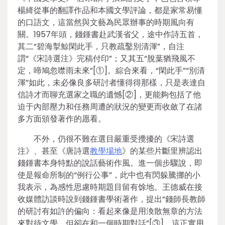
楊絳從事的翻譯作品和本國文學評論，都是家常易懂
的口語文，這當然與文藝為民眾辦事的時期風向有
關。1957年頭，錢鍾書赴武漢省父，途中作詩五首，
其二“碧海掣鯨閑此手，只教疏鑿別清渾”，自注
謂“《宋詩選注》完稿付印”；又其五“脫葉猶飛風不
定，啼鳩忽噤雨未來”[①]。綜合來看，“閑此手”“別清
渾”如此，未必像良多研討者懂得得那樣，只是表達自
信詩才而聊充選家之職的遺憾[②]，更能夠包括了他
迫于內部壓力和任務周遭的狀況的變更而收斂了在諸
多方面頒發著作的愿看。
不外，仍很不難在選目嚴重受攪擾的《宋詩選
注》、甚至《唐詩選
教學場地
》的某些片斷里辨認出
錢鍾書本身特點的說話藝術作風。進一個步驟說，即
使是報命所制的“例行公事”，此中也有閃躲騰挪的小
我表示，為感性思慮時期題目留有馀地。王德威在接
收媒體訪談時說到錢鍾書學術著作，提出“錢師長教師
的研討有如許的偏向：看起來像是用渙散無章的方法
來對待文學，但卻在和一個時期對話”[③]。這正實用