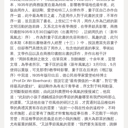
本，1935年的商務版實在最為特殊，影響教學場地也最年夜。此
版由周作人、顧頡剛、愛堡哈特三人分辨作序，婁子匡自己亦作自
序一篇，此中最為奪目之處，乃是周作人對于此書的支撐，不單作
序一篇，並且題寫了書名。上世紀三十年月，周作人作為已經的新
文明活動的急前鋒，又系北京年夜學傳授，在學界頗具影響。商務
印書館1935年3月30日編印的《出書周刊》，註銷周氏的《〈新年
風氣志〉序》，作為對婁子匡此書的先容和推行。風趣的是，此刊
在本期《本館出書物著作人經歷（十三）》中，按說應當先容婁子
匡，但卻專門具體先容了周作人，包含他的經過的事況、學術結
果、文學作品以及在商務印書館出書的譯作，并作出相干評
價：“周師長教師之散文，信筆寫來，別饒幽默，十余年來，蜚聲
文壇，為學者所宗。”婁子匡的這冊《新年風氣志》3月印出，5月
便得以重版，可見那1對1教學時影響。婁子匡在后來的《增訂版
序》中寫道，1935年版印出后，德公民俗學家愛堡哈特博士
（Prof.Dr.Wr Eberhard）曾說它是“最有價值的一本書”，對它“覺
得最高的愛好”。 顧頡剛作為有名汗青學者，序文對于時局動蕩、
文明斷裂頗有感歎，由此談到農歷時令風氣的慢慢滅亡，他寫
道：“此刻的小孩子感觸感染到的季節的興趣哪里有我們幼時那么
的濃重。”又談他在做了些風俗的研討之后，才貫通到這品種似科
學的典禮其實有存在的需要：“由於一小我在性命的遠程中，不時
在求撫慰，必定要有了撫慰才幹奮勉地從事任務，不悲觀于一時的
苦楚；而這種季節的意義是在把小我的撫慰，擴大為群眾的撫慰，
尤有嚴重的關系。”又談季節風氣的需要：“我們要失落龍燈，跳獅