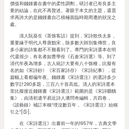
價值和錢鍾書在書中的柔性調劑，研討者已有良多主
要的結論，在此不再贅述。著眼于本文的主題，還需
求再誇大的是錢鍾書自己積極面臨時期周遭的狀況之
處。
清人阮葵生《茶馀客話》提到，宋詩散佚太多，
重要緣于明代人尊唐黜宋，除多數大師別集傳世，良
多小家的詩集都不不難看到了。專門的宋詩選本在明
代還很少，有名者如曹學佺《石倉宋詩選》等。到了
清代年夜為增多，古人統計大要有八十馀種，比擬有
名的如《宋詩鈔》《宋百家詩存》《宋詩紀事》，從
篇幅上看都偏年夜。錢鍾書《宋詩選注》的選詩多少
數字計290多題，三百八十首高低。清人的宋詩選本
里比擬接近錢鍾書《宋詩選注》範圍的是《宋詩啜醨
集》，由清初遺平易近詩人潘問奇編輯，共四卷，
《談藝錄》補訂本稱“埋沒數百年，《宋詩選注》始稱
引之”[⑤]。
在《宋詩選注》出書前一年的1957年，古典文學