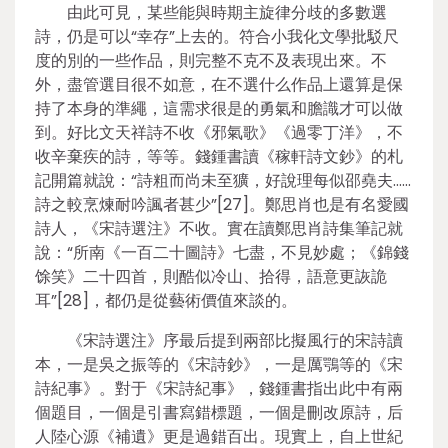
由此可見，某些能與時期主旋律分歧的多數選
詩，仍是可以“幸存”上去的。符合小我化文學批駁尺
度的別的一些作品，則完整不克不及表現出來。不
外，盡管選目很不如意，在不選什么作品上還算是保
持了本身的準繩，這需求很是的勇氣和膽識才可以做
到。好比文天祥詩不收《邪氣歌》《過零丁洋》，不
收辛棄疾的詩，等等。錢鍾書讀《稼軒詩文鈔》的札
記開篇就說：“詩粗而尚未至獷，好說理每似邵堯夫……
詩之較烹煉耐吟諷者甚少”[27]。鄭思肖也是有名愛國
詩人，《宋詩選注》不收。實在讀鄭思肖詩集筆記就
說：“所南《一百二十圖詩》七盡，不見妙處；《錦錢
馀笑》二十四首，則酷似冷山、拾得，語意更詼詭
耳”[28]，都仍是從藝術價值來談的。
《宋詩選注》序最后提到兩部比擬風行的宋詩讀
本，一是吳之振等的《宋詩鈔》，一是厲鶚等的《宋
詩紀事》。對于《宋詩紀事》，錢鍾書指出此中有兩
個題目，一個是引書寫錯標題，一個是刪改原詩，后
人陸心源《補遺》更是過錯百出。現實上，自上世紀