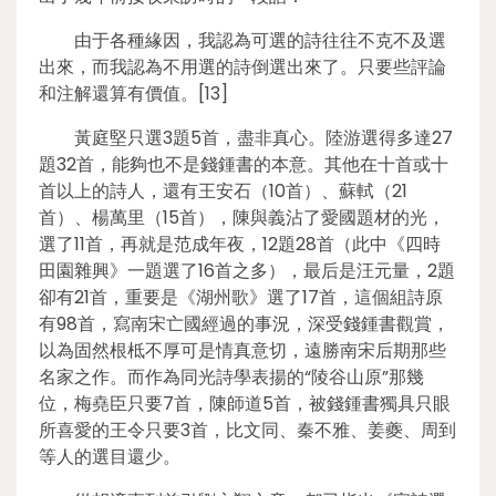
由于各種緣因，我認為可選的詩往往不克不及選
出來，而我認為不用選的詩倒選出來了。只要些評論
和注解還算有價值。[13]
黃庭堅只選3題5首，盡非真心。陸游選得多達27
題32首，能夠也不是錢鍾書的本意。其他在十首或十
首以上的詩人，還有王安石（10首）、蘇軾（21
首）、楊萬里（15首），陳與義沾了愛國題材的光，
選了11首，再就是范成年夜，12題28首（此中《四時
田園雜興》一題選了16首之多），最后是汪元量，2題
卻有21首，重要是《湖州歌》選了17首，這個組詩原
有98首，寫南宋亡國經過的事況，深受錢鍾書觀賞，
以為固然根柢不厚可是情真意切，遠勝南宋后期那些
名家之作。而作為同光詩學表揚的“陵谷山原”那幾
位，梅堯臣只要7首，陳師道5首，被錢鍾書獨具只眼
所喜愛的王令只要3首，比文同、秦不雅、姜夔、周到
等人的選目還少。