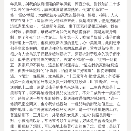
年風氣，與我的故鄉涇陽的新年風氣，簡直分歧。對我如許二十多
年出外的游子來說，讀來其實是很親熱的。例如“穿新衣”一
條：“除夕朝晨，大師把往冬自家做的新棉袍、棉襖、棉鞋，人人
都穿在身上了（這新衣很少請成衣來做，就是成衣做，也是把他們
請抵家里來做）。”這個新年風氣，婁子匡寫得是很正確的。我在
小時辰，春節前，母親城市為我們兄弟預備新衣，都是她親身縫
制，到了年夜年頭一才穿上。新年第一天，吃完早飯后，孩子們會
到街道上一路玩，也有展現新衣服的意思，心中美滋滋，此刻想來
都是非常高興的。現在這種穿新衣的風氣還在，重在以新換舊，但
很少有人會為孩子們親身縫制新衣了。穿新衣對于現今的孩子們來
說，似乎也沒有特殊的樂趣了。再如“不掃地”一條：“從初一到初
五，家家戶戶不掃地，這是怕那財運掃走。”這在我的家鄉確切這
般，但婁子匡記錄的“不洗腳，怕會走掉了好運道”，卻從未聽聞
過。 “捎燈”一條風氣，尤為風趣。“十五元宵有‘捎燈’風氣：外婆要
給第一次過元宵的外孫兒女買一對年夜紅紗燈，叫‘長壽燈’。一向
送到他十二歲，這是以孩子的生肖來決議，到十二生肖也就是十二
歲都有了，就不再給這個外孫兒女送燈了。不外二歲到十一歲的元
宵，紛歧定送一對年夜紅紗燈，是送那種通俗的燈就好啦。”這一
條讀私密空間來，也令我倍感親熱，一種兒時的鄉愁油但是生。在
關中地域，新年外婆家給外孫兒女送燈，是一件很是風趣的工作。
普通情形下，正月初六，外婆會到女兒家，送來“貧賤長壽燈”一
對。小孩兩歲以后，常送來各類生肖燈籠，好比兔年會送兔兒燈
籠，那種點了燭炬，可以在地上拉著行走的兔子燈。送燈，是孩子