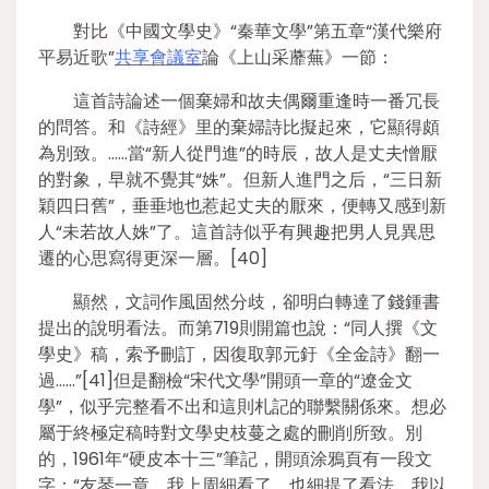
對比《中國文學史》“秦華文學”第五章“漢代樂府
平易近歌”
共享會議室
論《上山采蘼蕪》一節：
這首詩論述一個棄婦和故夫偶爾重逢時一番冗長
的問答。和《詩經》里的棄婦詩比擬起來，它顯得頗
為別致。……當“新人從門進”的時辰，故人是丈夫憎厭
的對象，早就不覺其“姝”。但新人進門之后，“三日新
穎四日舊”，垂垂地也惹起丈夫的厭來，便轉又感到新
人“未若故人姝”了。這首詩似乎有興趣把男人見異思
遷的心思寫得更深一層。[40]
顯然，文詞作風固然分歧，卻明白轉達了錢鍾書
提出的說明看法。而第719則開篇也說：“同人撰《文
學史》稿，索予刪訂，因復取郭元釪《全金詩》翻一
過……”[41]但是翻檢“宋代文學”開頭一章的“遼金文
學”，似乎完整看不出和這則札記的聯繫關係來。想必
屬于終極定稿時對文學史枝蔓之處的刪削所致。別
的，1961年“硬皮本十三”筆記，開頭涂鴉頁有一段文
字：“友琴一章，我上周細看了，也細提了看法，我以