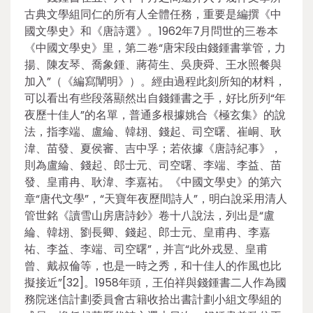
古典文學組同仁的所有人全體任務，重要是編撰《中
國文學史》和《唐詩選》。1962年7月問世的三卷本
《中國文學史》里，第二卷“唐宋段由錢鍾書掌管，力
揚、陳友琴、喬象鍾、蔣荷生、吳庚舜、王水照餐與
加入”（《編寫闡明》）。經由過程此刻所知的材料，
可以看出有些段落顯然出自錢鍾書之手，好比所列“年
夜歷十佳人”的名單，普通多根據姚合《極玄集》的說
法，指李端、盧綸、韓翃、錢起、司空曙、崔峒、耿
湋、苗發、夏侯審、吉中孚；若依據《唐詩紀事》，
則為盧綸、錢起、郎士元、司空曙、李端、李益、苗
發、皇甫冉、耿湋、李嘉祐。《中國文學史》的第六
章“唐代文學”，“天寶年夜歷間詩人”，明白說采用清人
管世銘《讀雪山房唐詩鈔》卷十八說法，列出是“盧
綸、韓翃、劉長卿、錢起、郎士元、皇甫冉、李嘉
祐、李益、李端、司空曙”，并言“此外戎昱、皇甫
曾、戴叔倫等，也是一時之秀，和十佳人的作風也比
擬接近”[32]。1958年頭，王伯祥與錢鍾書二人作為國
務院迷信計劃委員會古籍收拾出書計劃小組文學組的