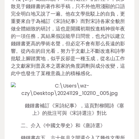
散見于錢鍾書的著作和手稿，只不外他用淺顯的口語
完全明白地又說了一遍。他在文學批駁上的自負，更
重要來自于為補訂《宋詩紀事》而對宋詩各家全貌所
做全體細致的研討，這也是開國初期投進精神很年夜
的一項任務，其結果假設能早日問世，也允許以建立
錢鍾書更高的學術名聲，但必定不會有那么長遠的影
響。從內在的目光看，努力于文獻上不斷改進和詩學
批駁上腳踏實地，似乎反卻是一種玉成，從名山工作
之文獻家到普及本之選家的角度調劑與成分改變，這
此中也發生了某種意義上的積極感化。
錢鍾書補訂《宋詩紀事》，這頁對柳開詩《塞
上》的批注可與《宋詩選注》對比
二、介入《中國文學史》和《唐詩選》
錢鍾書在五、六十年月之間還介入了幾件文學所