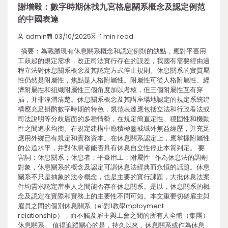
謝增毅：數字時期休找九宮格息關系概念及認定例范
的中國表達
admin
03/10/2025
1 min read
摘要：為戰勝現有休息關系概念和認定例則的缺點，應對平臺用
工鼓起的規定需求，改正司法實行存在的誤差，我國有需要經由過
程立法對休息關系概念及其認定方式停止規則。休息關系的實質屬
性仍然是附屬性，焦點是人格附屬性。附屬性可從人格附屬性、經
濟附屬性和組織附屬性三個角度加以考核，但三個附屬性互有穿
插，并非涇渭清楚。休息關系概念及其講座場地認定的規定系統建
構應充足斟酌數字時期的特色，規范表達應包括立法和行政看法或
司法說明等分歧層面的多種情勢，在規定簡直定性、穩固性和機動
性之間追求均衡。在規定建構中應積極鑒戒域外無益經歷，并充足
應用外鄉已有規定和實務資本。在休息關系認定上，應掌握附屬性
的公道水平，并對休息者能否具有休息自立性停止本質判定。 要
害詞：休息關系；休息者；平臺用工；附屬性 作為休息法的調劑
對象，休息關系的概念及認定可謂休息法經典而永恒的話題。休息
關系不只是抽象的法令概念，也是主要的實行課題，大批休息法案
件均需求認定當事人之間能否存在休息關系。是以，休息關系的概
念及認定在實際和實務上的主要性不問可知。本文重要切磋雇主與
雇員之間的個別休息關系（e1對1教學mployment
relationship），而不觸及雇主與工會之間的所有人全體（集團）
休息關系。 值得追蹤關心的是，持久以來，休息關系或作為休息