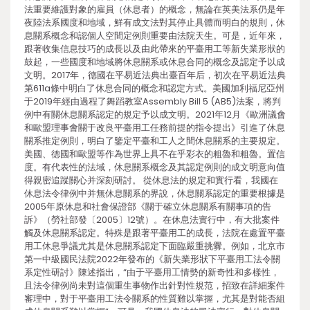
法重要維護對象的雇員（休息者）的概念，無論在英美法系仍是年
夜陸法系國度和地域，鮮有成文法對其停止具體而明白的規則，休
息關系概念和認個人空間定例則重要由法院天生。可是，近年來，
跟著收集信息技巧的成長以及由此帶來的平臺用工等新失業形狀的
鼓起，一些國度和地域將休息關系或休息合同的概念及認定予以成
文明。2017年，德國在平易近法典出臺百年后，初次在平易近法典
第611a條中明白了休息合同的概念和認定方式。美國加利福尼亞州
于2019年經由過程了舞蹈教室Assembly Bill 5 (AB5)法案，將判
例中有關休息關系認定的規定予以成文明。2021年12月《歐洲議會
和歐盟理事會關于改良平臺用工任務前提的指令提出》引進了休息
關系推定例則，明白了鑒定平臺和工人之間休息關系的主要規定。
美國、德國和歐盟等作為世界上具不在乎彩衣的粗魯和粗魯。置信
度。有代表性的法域，休息關系概念及其認定例則的成文明意向值
得親密追蹤關心并深刻研討。 從休息法的規定和實行看，我國在
休息法令律例中并無休息關系的界說，休息關系認定的重要根據是
2005年原休息和社會保證部《關于確立休息關系有關事項的告
訴》（勞社部發〔2005〕12號）。在休息法實行中，有大批案件
觸及休息關系認定。特殊是跟著平臺用工的成長，法院在處置平臺
用工休息爭議尤其是休息關系認定下面臨嚴重挑釁。例如，北京市
第一中級國民法院2022年發布的《新失業形狀下平臺用工法令關
系定性研討》陳述指出，“由于平臺用工情勢的新奇性和多樣性，
且法令律例尚未對這個重生事物作出針對性規范，招致在詳細案件
審理中，對于平臺用工法令關系的性質難以掌握，尤其是對能否組