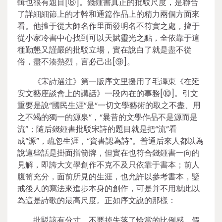
輯也很有題目[⑧]。錢鍾書真正的批駁尺度，是聯合
了詳細細節上的才幹和通篇作品上的精力兩個方面來
看。他擅于從大師名作里面發明名不符實之處，擅于
從小家冷書中心找到可以天賦靈光之點，全依靠于這
種勤懇又謹嚴的批駁立場，實在說白了就是盡不從
俗，盡不湊熱烈，言必己出[⑨]。
《宋詩選注》第一版序文里援用了毛澤東《在延
安文藝座談會上的講話》一段內在的事務[⑩]。引文
重要是說“國民生涯”是“一切文學藝術的取之不盡、用
之不竭的獨一的源泉”，“曩昔的文學作品不是源而是
流”；隨后錢鍾書批駁宋詩的題目就是把“流”看
成“源”，疏忽生涯，“資書認為詩”。普通后來人都以為
說這些話是掛面擋箭牌，但實在也符合錢鍾書一向的
見解，即誇大文學創作不克不及只依靠于書本；前人
腹笥充分，面前所見的生涯，也允許以參考書本，鑒
戒後人的寫法來進步本身的創作，可是并不用就此以
為這是詩歌的最高尺度。正如序文說的那樣：
批駁該有分寸，不要掉失落了恰當的比例感。假