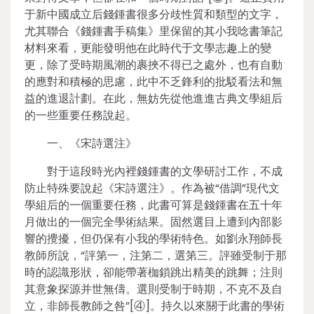
于新中國成立后錢鍾書很多分歧性質和類型的文字，
尤其聯合《錢鍾書手稿集》里保留的其小我唸書筆記
材料來看，更能發明他在此時代于文學志趣上的變
更，除了受時期風潮的裹挾不得已之處外，也有自動
的應對和積極的思慮，此中不乏鋒利的批駁看法和無
益的進退計劃。在此，無妨先從他進進古典文學組后
的一些重要任務說起。
一、《宋詩選注》
對于這段時光內裡錢鍾書的文學研討工作，不成
防止特殊要說起《宋詩選注》。作為被“借調”現代文
學組后的一個重要任務，此書可算是錢鍾書在五十年
月做出的一個完全學術結果。固然選目上遭到內部影
響的攪擾，但仍保有小我的學術特色。如劉永翔師長
教師所說，“評第一，注第二，選第三。評雖受制于那
時的認識形狀，卻能帶著枷鎖跳出精美的跳舞；注則
其意象探源并世無儔。選則受制于時期，不克不及自
立，非師長教師之咎”[④]。持久以來關于此書的學術