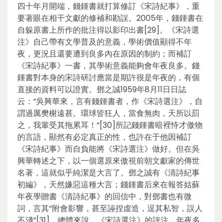
四十年月開端，錢鍾書就打算修訂《宋詩紀事》，重
要著眼在相干文獻的修補和勘誤。2005年，錢鍾書在
自躲原書上所作的批注得以影印出書[29]。《宋詩選
注》自己帶有文學普及的意義，學術價值顯得不年
夜，更況且還要遭到良多內在原因的制約；而補訂
《宋詩紀事》一書，其學術意義能夠會年夜良多。錢
鍾書對本身的宋詩研討應當是期許很是年夜的，有個
直接的資料可以證實。鄧之誠1959年8月11日日誌
云：“吳興華來，言有錢鍾書者，作《宋詩選注》，自
謂過厲樊榭遠甚。環球皆狂人，當食無肉，天所以罰
之，我輩受其拖累耳！”[30]所記錢鍾書暗裡恃才傲物
的言語，顯然有必定真正的性，也許在于他因補訂
《宋詩紀事》而自負能將《宋詩選注》做好。但在吳
興華轉述之下，以一個選原來傲視前朝文獻家的傳世
名著，這就似乎純潔是大言了。鄧之誠有《清詩紀事
初編》，天然嫌惡這種大言；錢鍾書后來在報答姑蘇
年夜學贈書《清詩紀事》的回信中，對鄧書也有微
詞，言其“附會影響，甚至誣捏虛造，逞其私智，誤人
不淺”[31]。總體來說，《宋詩選注》的評注，年夜多