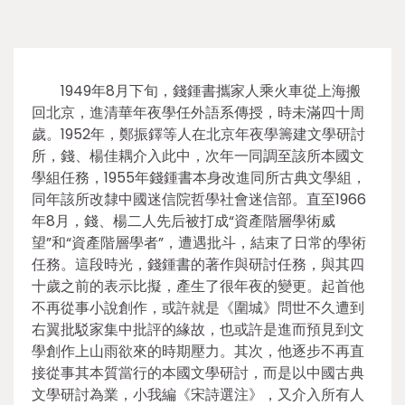
1949年8月下旬，錢鍾書攜家人乘火車從上海搬
回北京，進清華年夜學任外語系傳授，時未滿四十周
歲。1952年，鄭振鐸等人在北京年夜學籌建文學研討
所，錢、楊佳耦介入此中，次年一同調至該所本國文
學組任務，1955年錢鍾書本身改進同所古典文學組，
同年該所改隸中國迷信院哲學社會迷信部。直至1966
年8月，錢、楊二人先后被打成“資產階層學術威
望”和“資產階層學者”，遭遇批斗，結束了日常的學術
任務。這段時光，錢鍾書的著作與研討任務，與其四
十歲之前的表示比擬，產生了很年夜的變更。起首他
不再從事小說創作，或許就是《圍城》問世不久遭到
右翼批駁家集中批評的緣故，也或許是進而預見到文
學創作上山雨欲來的時期壓力。其次，他逐步不再直
接從事其本質當行的本國文學研討，而是以中國古典
文學研討為業，小我編《宋詩選注》，又介入所有人