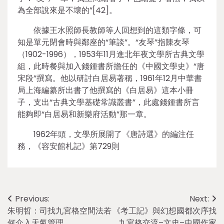
為全部說來是不壞的”[42]。
依據王水照師長教師等人回想到的這類字條，可
知是單元閉會時與鄰座的“筆談”。“友琴”指陳友琴
（1902-1996），1953年11月進北年夜文學所古典文學
組，此時餐與加入錢鍾書所擔任的《中國文學史》“唐
宋段”撰寫。他以研討白居易著稱，1961年12月中華書
局上海編纂所出書了他撰寫的《白居易》這本小冊
子，支出“古典文學基礎常識叢書”，此處錢鍾書所言
能夠即“白居易和新樂府活動”那一章。
1962年頭，文學所展開了《唐詩選》的編注任
務，《容安館札記》第729則
Post
Previous:
Next:
朱明哲：司找九宮格空間法若
《考工記》與幻想國都次序找
navigation
何介入天氣管理
九宮格交流–文史–中國作家