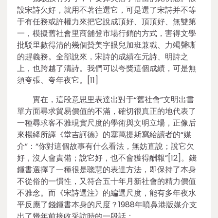
設宋詩欠好，就用不著往選它，可是選了宋詩并不等
于有任務或許權力來把它說成頂好、頂頂好、無雙第
一，模擬舊社會里商舖登市場行銷的方式，害得文學
批駁里數得清的幾個贊美字眼兒加班兼職、力竭聲嘶
的趕義務。全部說來，宋詩的成績在元詩、明詩之
上，也跨越了清詩。我們可以夸獎這個成績，可是無
須夸張、夸年夜它。[11]
實在，這段意思里表達出對于“舊社會”文明出書
單方面尋求貿易價值的不滿，確切很真正的地代表了
一種尋求客不雅現實尺度的學術與文明立場，正像后
來楊絳所譯《堂吉訶德》的塞萬提斯寫給讀者的“媒
介”：“你對這個故事有什么看法，無妨直說；說它欠
好，沒人會責備；說它好，也不會獲得酬報”[12]。錢
鍾書選擇了一種很是聰慧的表達方法，即保持了本身
不從俗的一慣性，又符合五十年月新社會的精力價值
不雅念。而《宋詩選注》的編選尺度，能有多年夜水
平反應了錢鍾書本身的尺度？1988年噴鼻港版媒介支
出了幾年前接收采訪時的一段話：