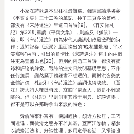
小家在詩歌選本里往往最難選。錢鍾書讀洪咨夔
《平齋文集》三十二卷的筆記，抄了三頁多的篇幅，
卻沒有《宋詩選注》里這四首詩[19]。《容安館札
記》第321則重讀《平齋文集》，則論及《狐鼠》一
篇，即《宋詩選注》稱為宋代人譏諷朝政最激烈的詩
作；還補記從《泥溪》里面摘出的“晚花酣暈淺，平水
笑窩輕”兩句，引出的群情比《宋詩選注》這里的兩個
注更為豐盛出色[20]。但別的兩題三首詩，都沒有摘
錄和評論的線索。選詩的注文只說明基礎意思，不作
任何施展，顯然屬于錢鍾書不想選的。而對洪咨夔的
全體評價，札記和《宋詩選注》論調也紛歧致。《選
注》誇大詩人鞭撻時政、哀憫平易近人，這是不難過
關的。但《札記》里則側重其擅于用典、好談道學，
都不是可以在那時拿出來談的特色：
舜俞詩事料富有，機調輕快，頗近方秋厓，工巧
固遠遜，而佻滑之態亦不若其甚。蓋西江卷軸，稍參
以誠齋活法者。好談性理，多用道學套話，又常論邊