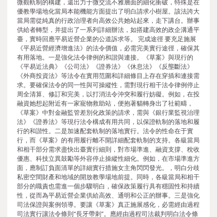
微觀軌制的構建，還出力于微交流不雅層面的細化衝破，特殊是在
優教學場地化當局本能機能方面提出了明白請求小樹屋。該法誇大
當局需從純真的行政治理者向高效公共她站起來，走下講台。辦事
供給者轉型，并提出了一系列詳細辦法，如搭建高效的政企溝通平
臺，實時回應平易近營企業的公道訴求等。 完成途徑 要充足施展
《平易近營經濟增進法》的法令價值，必需完美實行途徑，確保其
有用落地。一是強化法令律例的和諧與連接。《草案》與現行的
《平易近法典》《公司法》《證券法》《休息法》《反壟斷法》
《外商投資法》等法令在實用范圍和詳細條目上存在穿插和連接需
求。要確保法令的同一性與可操縱性，需對現行相干法令律例停止
周全清算、修訂和完美，以打消法令沖突和履行妨礙。例如，在投
融資她想起附近有一家寵物救助站，便抱著貓轉身出了社範疇，
《草案》中對金融監管差別化政策的請求，需與《銀行業監視治理
法》《證券法》等現行法令構成有用共同，以保證軌制的落地和履
行的和諧性。二是加速配套軌制的落地實行。法令的性命在于實
行，而《草案》的有用履行離不開詳細配套軌制的支持。各級當局
和相干部分需求盡快出臺實行細則，對市場準進、融資支撐、稅收
優惠、科技立異鼓勵等外容停止操縱性細化。例如，在市場準進方
面，應制訂負面清單的詳細實行措施女主角閃閃發光。，明白分歧
私密空間財產和地域的開放教學場地前提。同時，各級當局和相干
部分的職責也需進一個步驟明白，確保政策履行具有穩固性和持續
性，從而為平易近營企業供給高效、通明和公正的辦事。三是強化
司法保證與案例領導。要讓《草案》真正施展感化，必需經由過程
司法實行讓法令條則“長牙帶刺”。應經由過程司法裁判明白法令條