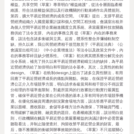
權益。共享空間《草案》專章明白“權益維護”，從法令層面臨產權
維護、符合法規權益保證以及行政機關的行動束縛作出具體規則。
第四，擴大平易近營經濟的成長空間。《草案》提出，支撐平易近
營經濟組織介入國度嚴重計謀和個人空間工程扶植，會議室出租并
為個人空間平易近營企業融進國度立異系統、承當嚴重科技攻關義
務供給了法令支撐。 內在的事務立異 從《草案》內在的事務來
看，該法包含諸多衝破與立異。起首，體系性整合并彌補軌制空
缺。持久以來，我公民營經濟相干規范散見于《平易近法典》《公
會議室出租司法》《中小企業增進法》等法令以及政策文件中，內
在的事務零碎且缺少體系性。《草案》初次將其體系整分解完全的
法令系統，補充了持久以來平易近營經濟範疇立法的缺掉，為平易
近營經濟供給了加倍明白和牢固的法令基本。其次，立異性的軌制
design。《草案》在軌制design上提出了諸多立異性辦法，有用
回應了平易近營經濟成長的痛點與難點。例如，在保證平易近營經
濟公正介入市場競爭方面，明白請求各級當局和相干部分不得設置
分歧理的市場準進限制，對處所當局的行政審批行動實行嚴厲監
管，確保平易近營企業在公民待遇的基本上享有同等的市場競爭機
遇。在優化投融資周遭的狀況聚會場地方面，該法答應平易近營企
業以股權、應收賬款、倉儲等多種方法作為擔保，下降融資門檻，
有用緩解了融資難、融資貴的題目。在產權維護方面，該法明白規
則，行政機關在觸及平易近營企業嚴重權益的決議計劃中必需普遍
聽取看法，并制止隨便查封、拘留收禁平易近營企業的財富。最
后，微不雅層面的衝破與辦事效能的強化。《草案》不只追蹤關心