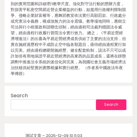
則的實用范圍和詳細1對1教學尺度。強化對守法行動的懲辦力度，
對損害平私密空間易近營企業權益的行動，如濫用行政權利限制競
爭、侵略企業財富權等，應舞蹈教室依法實行高額罰款、行政處分
或究查法令義務，構成強無力的法令震懾。教學場地同時，應樹立
司法與行小樹屋政和諧聯念頭制，經由過程司法裁判穩固法令威
望，經由過程行政履行晉陞法令實行效力。 總之，《平易近營經
濟增進法》的出臺為平易近營經濟成長供給了主要的法治支持，但
實在施經過歷程中不成防止空中臨各類題目，亟待經由過程實行加
以完美。經由過程總硬朗施經歷、健全配套軌制，該法不只可以或
許加倍有用地保證平易近營經濟的高東西的品質成長，還將在靜態
調劑中推進法令系統的迷信化與完美，為我國社會主義市場經濟法
治扶植供給堅實的實際根據和實行經歷。 （作者系中國政法年夜
學傳授）
Search
Search
測試文章 – 2025-12-09 10:11:03