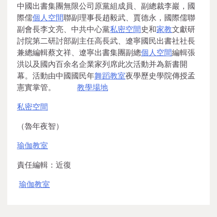
中國出書集團無限公司原黨組成員、副總裁李巖，國
際儒
個人空間
聯副理事長趙毅武、賈德永，國際儒聯
副會長李文亮、中共中心黨
私密空間
史和
家教
文獻研
討院第二研討部副主任高長武、遼寧國民出書社社長
兼總編輯蔡文祥、遼寧出書集團副總
個人空間
編輯張
洪以及國內百余名企業家列席此次活動并為新書開
幕。活動由中國國民年
舞蹈教室
夜學歷史學院傳授孟
憲實掌管。
教學場地
私密空間
（魯年夜智）
瑜伽教室
責任編輯：近復
瑜伽教室