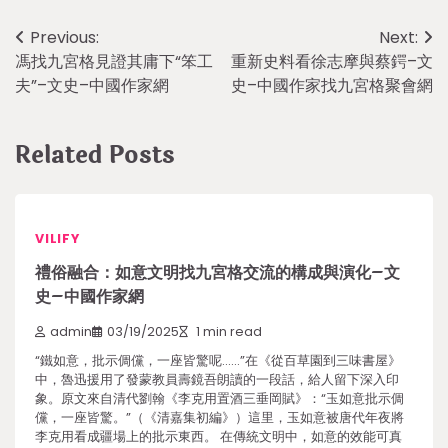
Post
Previous:
Next:
馮找九宮格見證其庸下“笨工
重新史料看徐志摩與蔡鍔–文
navigation
夫”–文史–中國作家網
史–中國作家找九宮格聚會網
Related Posts
VILIFY
禮俗融合：如意文明找九宮格交流的構成與演化–文
史–中國作家網
admin
03/19/2025
1 min read
“鐵如意，批示倜儻，一座皆驚呢……”在《從百草園到三味書屋》
中，魯迅援用了發蒙教員壽鏡吾朗讀的一段話，給人留下深入印
象。原文來自清代劉翰《李克用置酒三垂岡賦》：“玉如意批示倜
儻，一座皆驚。”（《清嘉集初編》）這里，玉如意被唐代年夜將
李克用看成疆場上的批示東西。 在傳統文明中，如意的效能可真