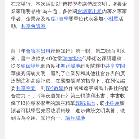
在京舉行。本次活動以“傳授學者講傳統文明，培養企
業家聰明品格”為主題，多位國
會議室出租
內著名專家
學者、企業家及相
1對1教學
關單位代表參加
小樹屋
活
動。
共享會議室
自《年
會議室出租
夜道知行》第一輯、第二輯面世以
來，書中收錄的40位當
瑜伽場地
代學術名家講座稿，
從多
瑜伽場地
個角度和
舞蹈場地
維度闡釋中
共享空間
華優秀傳統文明，遭到了企業界和其他社會各界的廣
泛關注和高度評價。在國際儒聯的指導下，在列位編
委
共享空間
、列
1對1教學
位作者和遼寧國民出書社的配
合盡力下，《年夜道知行》第三輯勝利出書，本書收
錄了18位專家學者的講座精華
舞蹈場地
，盼
小樹屋
望
讀者可以學習先賢聰明精煉，進步傳統文明素養，做
到古為今用、知行合一。
講座場地