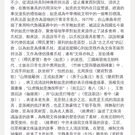
不少。從清談持具到神佛所持法器，從止癢東西到賞玩、清供之
物，在雅俗兼具的功用演化中，如意的文明內在日益豐盛。經過的
事況漫長的禮俗融合，如意成為中華傳統文明中的一個奪目標識。
持具法器 如意作為器物的汗青非常長久。1977年，在山東曲阜挖
掘了東周時代魯國墓葬中的一件牙雕如意耙，被認定為我國迄今最
早的如意什物遺存。聚會場地學界對如意來源停止了諸多會商，有
爪杖說、舶來說、兵器說等不合，以爪杖說最具影響力。該說根據
宋代僧侶道誠《釋氏要覽》羅列的如意器型，以及“古之爪杖”的記
敘，以為如意為搔癢爪杖。道誠追蹤關心到如意既作為文殊菩薩所
持法器，又作為僧侶搔癢爪杖，遂有“文殊亦執之，豈欲搔癢
也”（《釋氏要覽》卷中《如意》）的迷惑。 三國兩晉南北朝時
代，士族在日常生涯中應用如意。《竹林七賢與榮啟期磚畫》中，
王戎手持如意，趺坐樹下，怡然自如。北周庾信《樂府對酒
歌》“山簡接䍦倒，王戎如意舞”（《庾子山集注》卷五《樂府對酒
歌》），將王戎清談時舞動如意的嗜好表示得極盡描摹。孫權見佳
麗畫像，“以虎魄如意撫按即折”（《拾忘記》卷八《吳》）。王敦
酒后詠《龜雖壽》，并“以如意打唾壺”（《世說新語》卷中《豪
放》），表達未老先衰、克意朝上進步之志。如意是王戎的清談道
具，是孫權的批評東西，也是王敦豪情之下順手取用、揮舞敲打的
器物，皆為珍異材質，似為名人雅器。 《維摩經》論述了文殊清
議論道的故事，為晚期文殊抽像的塑造供給了素材，在南北朝時代
廣受接待。但是，《維摩經》中并未描寫文殊菩薩的容姿。工匠、
信眾根據文殊論道的故事，聯合士人清談習氣，在塑造、繪制文殊
抽像時，嵌進了大批如意。北魏孝昌元年（525）雕造的《道晗造