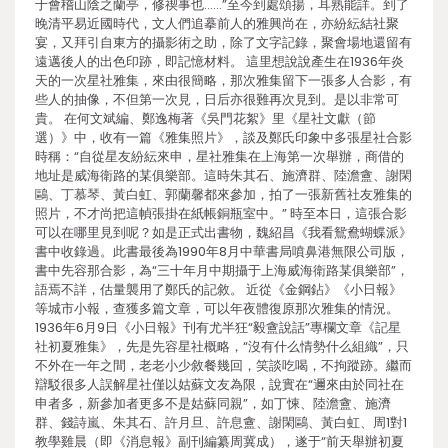
于會稽山陰之蘭亭，修禊事也……”至今到處頌揚，耳熟能詳。到了
晚清平易近國時代，文人們追摹前人的雅興尚在，亦紛紜結社聚
宴，又拜引自東方的攝影術之助，除了文字記錄，聚會場地還留有
遠邁後人的出色印跡，即記憶材料。 這里想說說產生在1936年炎
天的一次星社雅集，來由很簡略，那次雅集留下一張多人合影，有
些人的抽像，不但第一次見，日后亦很難再次見到。是以非常可
貴。 在何文斌編、鄭逸梅著《吳門花絮》里《星社文獻（節
選）》中，收有一篇《雅集照片》，談及鄭氏印象中多張星社合影
時稱：“自從星友紛紜來申，星社雅集在上海第一次舉辦，商借的
地址是威海衛路的某俱樂部。這時朱其石、施濟群、陸澹盦、謝閑
鷗、丁慕琴、黃白虹、郭蘭馨都來參加，拍了一張新舊社友雅集的
照片，不才尚把這幀張掛在紙帳銅瓶室中。” 時至本日，這張合影
可以在哪里見到呢？如是正式出書物，魏紹昌《我看鴛鴦蝴蝶派》
書中收錄過。此書最後為1990年8月中華書局噴鼻港無限公司版，
書中先容那合影，為“三十年月中期攝于上海威海衛路某俱樂部”，
語焉不詳，估量襲用了鄭氏的記敘。 近從《金鋼鉆》《小日報》
等城市小報，查獲多篇文章，可以年夜體復原那次雅集的情況。
1936年6月9日《小日報》刊有尤半狂“毅盦說話”專欄文章《記星
社初夏雅集》，先是先容星社概略，“沒有什么情勢什么組織”，只
不外在一年之間，老老小少敘餐幾回，笑談吃喝，不拘蹤跡。繼而
辯駁很多人誤解星社僅以姑蘇文友為限，說實在“邇來由於同社在
申者多，新參加者更多不是姑蘇同親”，如丁悚、陸澹盦、施濟
群、錢詩嵐、朱其石、許月旦、許息盦、謝閑鷗、黃白虹、周1對1
教學雞晨（即《消息報》副刊編纂周冀成），遂于“前天舉辦初夏