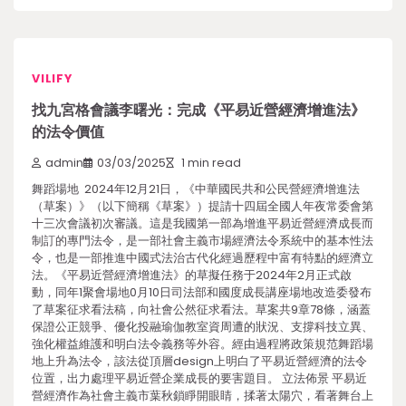
VILIFY
找九宮格會議李曙光：完成《平易近營經濟增進法》
的法令價值
admin
03/03/2025
1 min read
舞蹈場地 2024年12月21日，《中華國民共和公民營經濟增進法
（草案）》（以下簡稱《草案》）提請十四屆全國人年夜常委會第
十三次會議初次審議。這是我國第一部為增進平易近營經濟成長而
制訂的專門法令，是一部社會主義市場經濟法令系統中的基本性法
令，也是一部推進中國式法治古代化經過歷程中富有特點的經濟立
法。《平易近營經濟增進法》的草擬任務于2024年2月正式啟
動，同年1聚會場地0月10日司法部和國度成長講座場地改造委發布
了草案征求看法稿，向社會公然征求看法。草案共9章78條，涵蓋
保證公正競爭、優化投融瑜伽教室資周遭的狀況、支撐科技立異、
強化權益維護和明白法令義務等外容。經由過程將政策規范舞蹈場
地上升為法令，該法從頂層design上明白了平易近營經濟的法令
位置，出力處理平易近營企業成長的要害題目。 立法佈景 平易近
營經濟作為社會主義市葉秋鎖睜開眼睛，揉著太陽穴，看著舞台上