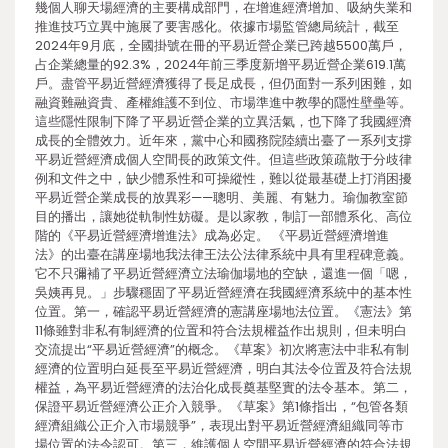
幾個人聊天場經濟的主要構成部門，在增進經濟增加、吸納失業和
推進技巧立異中施展了要害感化。依據市場監管總局統計，截至
2024年9月底，全國掛號在冊的平易近營企業已跨越5500萬戶，
占企業總量的92.3%，2024年前三季度新增平易近營企業619.1萬
戶。盡管平易近營經濟獲得了長足成長，但仍面對一系列困難，如
融資難融資貴、產權維護不到位、市場準進中教學的隱性壁壘等。
這些隱性限制下降了平易近營企業的立異活氣，也下降了我國經濟
成長的全體效力。近年來，黨中心和國務院陸續出臺了一系列支撐
平易近營經濟成個人空間長的政策文件。但這些政策疏散于分歧律
例和文件之中，缺少體系性和可操縱性，難以從最基礎上打消困擾
平易近營企業成長的放異彩——聰明、美麗、有魅力。瑜伽教室節
目的播出，讓她從軌制性妨礙。是以家教，制訂一部體系化、高位
階的《平易近營經濟增進法》成為必定。 《平易近營經濟增進
法》的出臺在講座場地我法律王法公法律系統中具有里程碑意義。
它不只彌補了平易近營經濟立法瑜伽場地的空缺，還進一個「嗯，
吳姨再見。」步驟穩固了平易近營經濟在我國經濟系統中的基本性
位置。第一，確認平易近營經濟的憲講座場地法位置。《憲法》第
11條雖對非私有制經濟的位置和符合法規權益作出規則，但未明白
交流提出“平易近營經濟”的概念。《草案》初次將憲法中非私有制
經濟的位置明白延長至平易近營經濟，明白其法令位置及符合法規
權益，為平易近營經濟的法治化成長奠基堅實的法令基本。第二，
保證平易近營經濟公正介入競爭。《草案》第1條指出，“包管各類
經濟組織公正介入市場競爭”，表現出對平易近營經濟組織同等市
場位置的法令認可。第三，維護個人空間平易近營經濟的符合法規