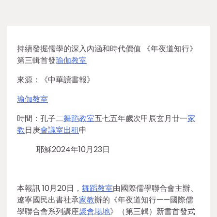
持續發掘儒學的深入內涵和時代價值 《年夜道知行》
第三輯首發
瑜伽教室
來源：《中華讀書報》
瑜伽教室
時間：孔子二
舞蹈教室
五七五年歲次甲辰玄月廿一
家
教
日庚
會議室出租
申
耶穌2024年10月23日
本報訊 10月20日，
舞蹈教室
由國際儒學聯合會主辦、
遼寧國民出書社承
家教
辦的《年夜道知行——國際儒
學聯合會系列講座
聚會場地
》（第三輯）新書首發式