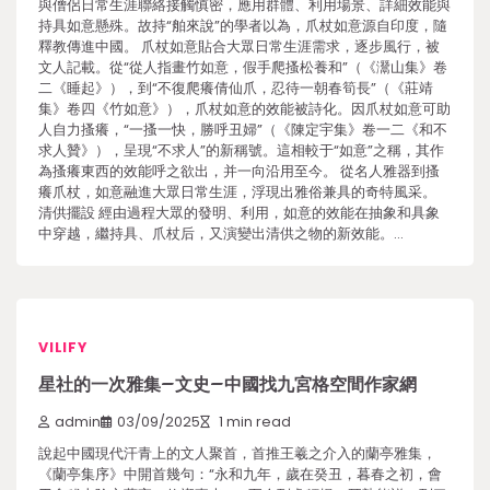
與僧侶日常生涯聯絡接觸慎密，應用群體、利用場景、詳細效能與
持具如意懸殊。故持“舶來說”的學者以為，爪杖如意源自印度，隨
釋教傳進中國。 爪杖如意貼合大眾日常生涯需求，逐步風行，被
文人記載。從“從人指畫竹如意，假手爬搔松養和”（《灊山集》卷
二《睡起》），到“不復爬癢倩仙爪，忍待一朝春筍長”（《莊靖
集》卷四《竹如意》），爪杖如意的效能被詩化。因爪杖如意可助
人自力搔癢，“一搔一快，勝呼丑婦”（《陳定宇集》卷一二《和不
求人贊》），呈現“不求人”的新稱號。這相較于“如意”之稱，其作
為搔癢東西的效能呼之欲出，并一向沿用至今。 從名人雅器到搔
癢爪杖，如意融進大眾日常生涯，浮現出雅俗兼具的奇特風采。
清供擺設 經由過程大眾的發明、利用，如意的效能在抽象和具象
中穿越，繼持具、爪杖后，又演變出清供之物的新效能。…
VILIFY
星社的一次雅集–文史–中國找九宮格空間作家網
admin
03/09/2025
1 min read
說起中國現代汗青上的文人聚首，首推王羲之介入的蘭亭雅集，
《蘭亭集序》中開首幾句：“永和九年，歲在癸丑，暮春之初，會