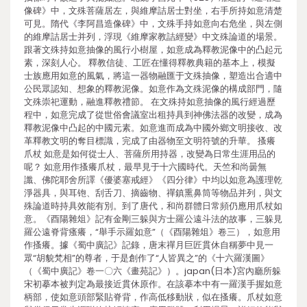
像碑》中，文殊菩薩居左，與維摩詰居士對坐，右手所持如意清楚
可見。隋代《李阿昌造像碑》中，文殊手持如意向右危坐，與左側
的維摩詰居士并列，浮現《維摩家教詰經變》中文殊論道的場景。
跟著文殊持如意抽像的風行小樹屋，如意成為釋教泥像中的凸起元
素，深刻人心。 釋教信徒、工匠在懂得釋教典籍的基本上，模擬
士族應用如意的風氣，將這一器物融匯于文殊抽像，塑造出合適中
公民眾認知、想象的釋教泥像。如意作為文殊泥像的構成部門，隨
文殊崇祀運動，融進釋教禮節。 在文殊持如意抽像的風行經過歷
程中，如意完成了從世俗會議室出租持具到神佛法器的改變，成為
釋教泥像中凸起的中國元素。如意進而成為中國外鄉文明接收、改
革釋教文明的奪目標識，完成了由器物至文明符號的升華。 搔癢
爪杖 如意是如何從士人、菩薩所用持器，改變為日常生涯用品的
呢？ 如意用作搔癢爪杖，最早見于十六國時代。天竺和尚曇無
讖、佛陀耶舍所譯《優婆塞戒經》《四分律》中均以如意為護理乾
淨器具，與耳铇、刮舌刀、摘齒物、禪鎮熏鼻筒等物品并列，與文
殊論道時持具效能有別。到了唐代，和尚群體日常頻仍應用爪杖如
意。《酉陽雜俎》記有金剛三躲與方士羅公遠斗法的故事，三躲見
羅公遠脊背瘙癢，“舉手示羅如意”（《酉陽雜俎》卷三），如意用
作搔癢。據《蜀中廣記》記錄，唐末禪月巨匠貫休自稱夢中見一
眾“胡貌梵相”的尊者，于是創作了“人皆異之”的《十六羅漢圖》
（《蜀中廣記》卷一〇六《畫苑記》）。japan(日本)宮內廳所躲
宋初摹本被判定為最接近貫休原作。在該摹本中有一羅漢手握如意
柄部，使如意頭部緊貼脊背，作高低移動狀，似在搔癢。爪杖如意