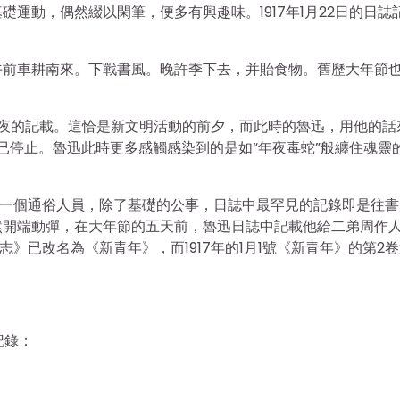
運動，偶然綴以閑筆，便多有興趣味。1917年1月22日的日誌
午前車耕南來。下戰書風。晚許季下去，并貽食物。舊歷大年節
年節夜的記載。這恰是新文明活動的前夕，而此時的魯迅，用他的話
業已停止。魯迅此時更多感觸感染到的是如“年夜毒蛇”般纏住魂靈的
的一個通俗人員，除了基礎的公事，日誌中最罕見的記錄即是往書
然開端動彈，在大年節的五天前，魯迅日誌中記載他給二弟周作
》已改名為《新青年》，而1917年的1月1號《新青年》的第2卷
記錄：