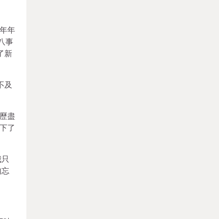
幾年年
八事
了新
不及
歷盡
下了
我只
如忘