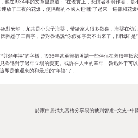
，他在1934年的文章里寫道：“在現實上，悲憤者和勞作者，是
卻連放了三夜的花爆，使隔鄰的本國人也‘噓’了起來：這卻和花爆
得絕對安靜，尤其是小兒子海嬰，帶給家人很多歡喜，海嬰在幼
因熟悉了二百字，曾對魯迅說“你假如字寫不出來了，問我即是”
“并頌年禧”的字樣，1936年甚至籌措著請一些伴侶在舊積年抵
，可見魯迅對于過年立場的變更。或許在人生的暮年，魯迅終于可
這即是他遲來的和最后的“年禧”了。
詩家白居找九宮格分享易的裁判智慮–文史–中