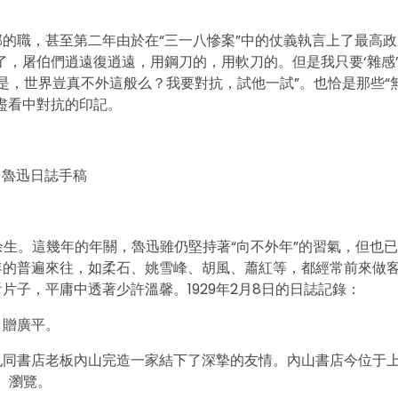
的職，甚至第二年由於在“三一八慘案”中的仗義執言上了最高政
了，屠伯們逍遠復逍遠，用鋼刀的，用軟刀的。但是我只要‘雜感
但是，世界豈真不外這般么？我要對抗，試他一試”。也恰是那些“
盡看中對抗的印記。
魯迅日誌手稿
余生。這幾年的年關，魯迅雖仍堅持著“向不外年”的習氣，但也
年的普遍來往，如柔石、姚雪峰、胡風、蕭紅等，都經常前來做
子，平庸中透著少許溫馨。1929年2月8日的日誌記錄：
，贈廣平。
也同書店老板內山完造一家結下了深摯的友情。內山書店今位于
、瀏覽。