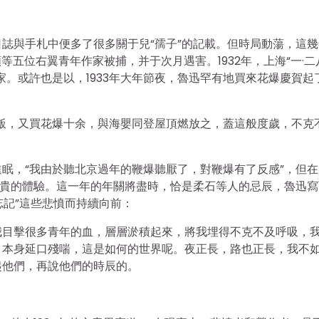
日誌與手札中便多了很多關于兒“孺子”的記載。但時局動蕩，這
也頻等五位右翼青年作家被捕，并于次月遇害。1932年，上海“一·二
。或許也是以，1933年大年節夜，魯迅罕有地買來花爆慶賀起
夜飯，又買花爆十余，與海嬰同登屋頂燃放之，蓋這般度歲，不克
眠，“我由於聽北京過年的鞭爆聽厭了，對鞭爆有了反感”，但在
可貴的體驗。這一年的年關將盡時，恰是柔石等人的忌辰，魯迅寫
忘記”這些悲憤而持續向前：
我目擊很多青年的血，層層淤積起來，將我埋得不克不及呼吸，
，本身延口殘喘，這是如何的世界呢。夜正長，路也正長，我不
起他們，再說他們的時辰的。