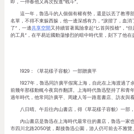
即，一仲春他又再次投進“戰斗”。
這一年，魯迅斗的人個個有權有勢，還是以丟了教導部
名單，不得不東躲西躲，他一邊深感有力，“淚揩了，血消
了”，一邊
共享空間
又持續冒著風險拿起“匕首與投槍”，“
的工具”，在平易近國動蕩慘烈的暗中時代里，刻下了他在
1929：《草花樣子容貌》一部贈廣平
1927年，魯迅同許廣平假寓上海，自此在上海渡過了
前幾年那樣動輒今夜寫作翻譯。上海時代魯迅堅持了和青
過年時代，他常同許廣平、周建人等一路逛書店、訪友與看片
八日晴。午后往內山書店，得《草花樣子容貌》一部
內山書店是魯迅在上海時代最常往的書店，魯迅一家
市四川北路2050號，鄰接魯迅公園，游人仍可前去不雅覽