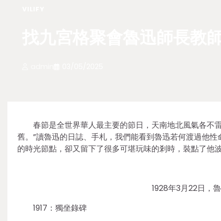
VILIFY
找九宮格聚會魯迅師長教師
admin
03/05/2025
春節是全世界華人最主要的節日，天南地北風氣各不雷
舊。”讀魯迅的日誌、手札，我們能看到魯迅若何渡過他性
的時光節點，卻又留下了很多可堪玩味的剎時，裝點了他
1928年3月22
1917：獨坐錄碑