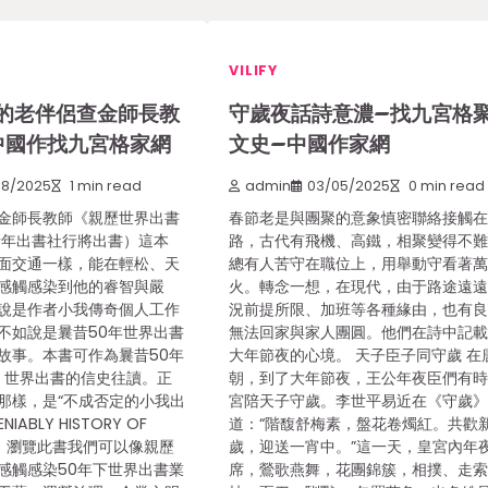
VILIFY
的老伴侶查金師長教
守歲夜話詩意濃–找九宮格
中國作找九宮格家網
文史–中國作家網
08/2025
1 min read
admin
03/05/2025
0 min read
金師長教師《親歷世界出書
春節老是與團聚的意象慎密聯絡接觸
青年出書社行將出書）這本
路，古代有飛機、高鐵，相聚變得不
面交通一樣，能在輕松、天
總有人苦守在職位上，用舉動守看著
感觸感染到他的睿智與嚴
火。轉念一想，在現代，由于路途遠
說是作者小我傳奇個人工作
況前提所限、加班等各種緣由，也有
不如說是曩昔50年世界出書
無法回家與家人團圓。他們在詩中記
故事。本書可作為曩昔50年
大年節夜的心境。 天子臣子同守歲 在
22）世界出書的信史往讀。正
朝，到了大年節夜，王公年夜臣們有
那樣，是“不成否定的小我出
宮陪天子守歲。李世平易近在《守歲
IABLY HISTORY OF
道：“階馥舒梅素，盤花卷燭紅。共歡
G）。 瀏覽此書我們可以像親歷
歲，迎送一宵中。”這一天，皇宮內年
感觸感染50年下世界出書業
席，鶯歌燕舞，花團錦簇，相撲、走