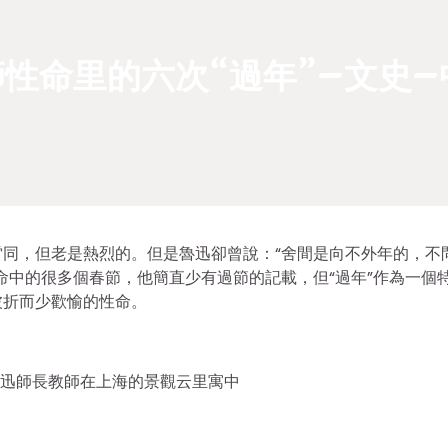
性命里的六次“過年”–文史–
同，但老是熱烈的。但是魯迅卻曾說：“舍間是向不外年的，不
命中的很多個春節，他簡直少有過節的記載，但“過年”作為一個
波折而少歡愉的性命。
日，魯迅師長教師在上海的景觀云里寓中