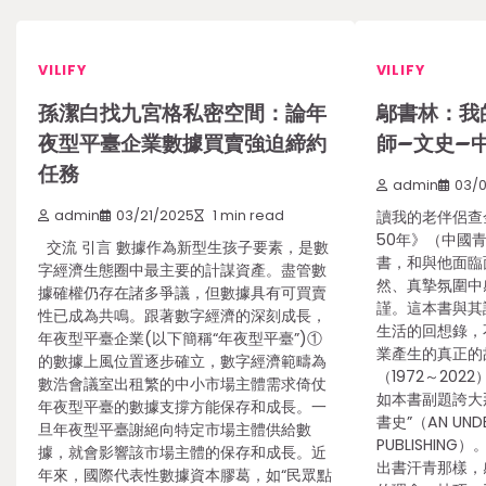
VILIFY
VILIFY
孫潔白找九宮格私密空間：論年
鄔書林：我
夜型平臺企業數據買賣強迫締約
師–文史–
任務
admin
03/
admin
03/21/2025
1 min read
讀我的老伴侶查
50年》（中國
交流 引言 數據作為新型生孩子要素，是數
書，和與他面臨
字經濟生態圈中最主要的計謀資產。盡管數
然、真摯氛圍中
據確權仍存在諸多爭議，但數據具有可買賣
謹。這本書與其
性已成為共鳴。跟著數字經濟的深刻成長，
生活的回想錄，
年夜型平臺企業(以下簡稱“年夜型平臺”)①
業產生的真正的
的數據上風位置逐步確立，數字經濟範疇為
（1972～20
數浩會議室出租繁的中小市場主體需求倚仗
如本書副題誇大
年夜型平臺的數據支撐方能保存和成長。一
書史”（AN UNDEN
旦年夜型平臺謝絕向特定市場主體供給數
PUBLISHIN
據，就會影響該市場主體的保存和成長。近
出書汗青那樣，
年來，國際代表性數據資本膠葛，如“民眾點