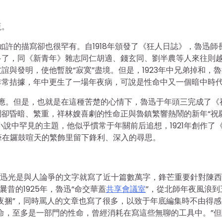
瓶。
”如許的描寫卻也很罕有。自1918年頒發了《狂人日誌》，魯迅師
多了，同《新青年》雜志同仁胡適、錢玄同、劉半農等人來往則
與發明，使他暫脫“寂寞”盡境。但是，1923年中兄弟掉和，
非常拮據，年中更生了一場年夜病，可說是性命中又一個暗中時
的反應。但是，也就是在這種苦楚的心情下，魯迅于年頭三完成了《
卻昏暗、繁重，祥林嫂喜劇的性命正與魯鎮繁響熱鬧的新年“祝願
迅小說中罕見的主題，他似乎慣常于年關前后追想，1921年創作了
用筆在鑼鼓喧天的繁飾里留下鋒利、深入的尋思。
，魯迅光是與人論爭的文字就寫了近十篇數萬字，鋒芒重要針對陳
昔的1925年，魯迅“命交華蓋
共享會議室
”，從北師年夜風浪到
夜捆”，同時罵人的文章也寫了很多，以致于年底編集時不由得感
命，至多是一部門的性命，曾經消耗在寫這些無聊的工具中。”但