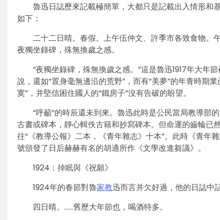
魯迅日誌歷來記載極簡單，大都只是記載出入情形和基礎
如下：
二十二日晴。春假。上午伍仲文、許季市各致食物。
夜獨坐錄碑，殊無換歲之感。
“夜獨坐錄碑，殊無換歲之感。”這是魯迅1917年大
說，還如“置身毫無邊沿的荒野”，而有“美夢”的年青時期
寞”，并堅信困住國人的“鐵房子”沒有告破的盼望。
“呼籲”的時辰還未到來。魯迅此時是公民當局教導部
古書或碑本，靜心輯佚古籍和抄寫碑本。但命運的齒輪已
往“《教導公報》二本，《青年雜志》十本”。此時《青年雜志
號頒發了日后赫赫有名的胡適所作《文學改進芻議》。
1924：掉眠與《祝願》
1924年的春節對魯
家教
迅而言并欠好過，他的日誌中
四日晴。……舊歷大年節也，喝酒特多。