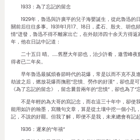
1933：為了忘記的留念
1929年，魯迅與許廣平的兒子海嬰誕生，從此魯迅的
關前后往往多事。1931年1月17、18日，柔石、殷夫、胡
情”迸發，魯迅不得不離家出亡，在外顛沛四十余天方得返家
年，他在日誌中記道：
二十五日 晴。……舊歷大年節也，治少許肴，邀雪峰
得者已二年矣。
早年魯迅最膩煩春節時代的花爆，常是以而不克不及進
劫波之后，燃放花爆而撫慰“悲憤、勞作的好漢”，卻也是
《為了忘記的留念》，留念曩昔兩年的“悲憤”，卻也為了“
不是年輕的為大哥的寫記念，而在這三十年中，卻使
能用如許的翰墨，寫幾句文章，算是從土壤中挖一個小孔
記，不說的好罷。但我了解，即便不是我，未來總會有記
1936：遲來的“年禧”