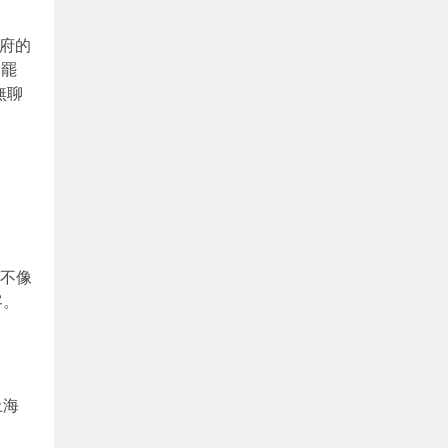
府的
’罷
無聊
已不像
客。
上海