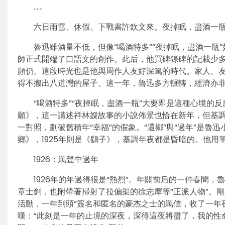
……
六日雨雪。休假。下戰書許欽文來。夜掉眠，盡酒一
魯迅雖酒量不低，但像“喝酒特多”“夜掉眠，盡酒一瓶
師正式開端了口語文的創作。此后，他買碑錄碑的記載少
頻仍。這段時光也是他與周作人友好深篤的時代。家人、友誼
得不搬出八道灣的屋子。這一年，魯迅多方輾轉，經濟亦
“喝酒特多”“夜掉眠，盡酒一瓶”大要即是這種心境
願》，這一講述祥林嫂故事的小說佈景也恰在新年，但基調
一對照，劃破舊積年“幸福”的假象。“還鄉”與“過年”是魯
鄉》，1925年則是《鷂子》，基調年夜都是昏暗的。他
1926：罵聲中過年
1926年的年過得很是“熱烈”。年關前后的一仲春間
章士釗，也附帶著掃射了拉偏架的徐志摩等“正派人物”。剛曩
活動，一年到頭“簽名和匿名的豪杰之士的罵信，收了一年
嘆：“此刻是一年的止境的深夜，深得這夜將盡了，我的性