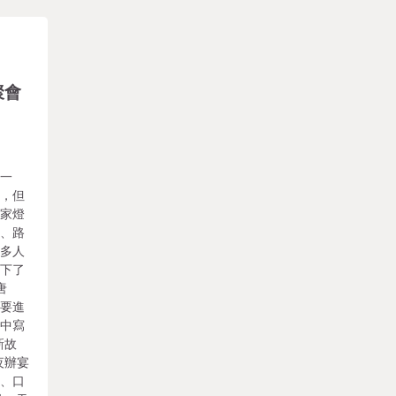
聚會
在一
難，但
萬家燈
遠、路
良多人
載下了
唐
時要進
》中寫
新故
夜辦宴
索、口