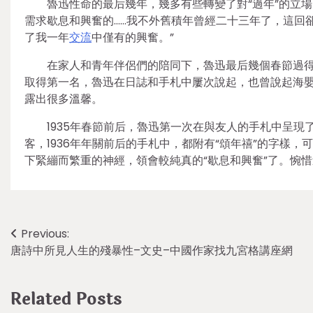
魯迅性命的最后幾年，幾多有些轉變了對“過年”的立場
需求歇息和興奮的……我不外舊積年曾經二十三年了，這回
了我一年
交流
中僅有的興奮。”
在家人和青年伴侶們的陪同下，魯迅最后幾個春節過
取得第一名，魯迅在日誌和手札中屢次說起，也曾說起海嬰
露出很多溫馨。
1935年春節前后，魯迅第一次在與友人的手札中呈現了
客，1936年年關前后的手札中，都附有“頌年禧”的字樣
下緊繃而繁重的神經，領會較純真的“歇息和興奮”了。惋惜
Post
Previous:
唐詩中所見人生的殘暴性–文史–中國作家找九宮格講座網
navigation
Related Posts