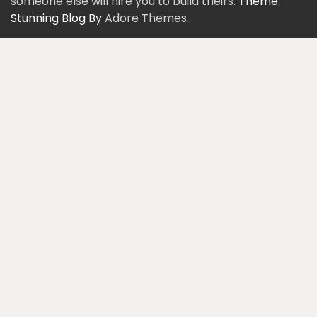
someone else will hire you to build theirs.
Theme:
Stunning Blog By
Adore Themes
.