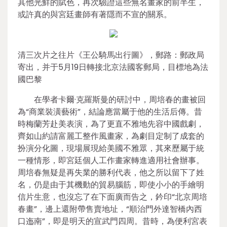
其他光鮮的賦色，再次驗證這些無名畫家的前半生，
或許真的與宮廷畫師有著隱而不宣的關系。
清三次片之往片《王公騎馬出行圖》，郵路：郵政局
寄出，并于5月19日轉接北京法國客郵局，目標地為法
國巴黎
在學者卡爾·克羅斯曼的研討中，周培春的畫被回
為“商業裝潢藝術”，結論應當屬于他的生活后傳。昔
時梅蘭芳赴美表演，為了更直不雅地先容中國戲劇，
齊如山約請富麗工整作風畫家，為劇目定制了成套的
扮演分化圖，現場展現給美國不雅眾，其來歷屬于統
一種情形，即宮廷個人工作畫家轉進適用社會辦事。
周培春無疑是再失業的勝利代表，他之所以留下了姓
名，仍是由于其機動的貿易腦筋，即使小小的手繪明
信片生意，也沒忘了在下面廣而告之，鈐印“北京周培
春畫”，邊上還附帶售賣地址，“順治門外達智橋內西
口迤南”，即是明天的宣武門四周。昔時，為便利宮表