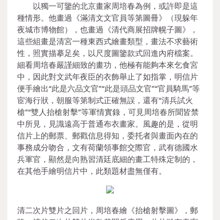
以獨一可鑒的北京畫家周培春為例，或許即是這
種情形。他畫過《滿清文文官員等第圖冊》（現躲年
夜城市博物館），也畫過《清代商展招牌幌子圖》，
這些組畫是清宮一種東西式繪畫類型，畫法不求藝術
性，照實描摹足矣，以尺度圖鑒款式回進內府檔案。
細看周培春嚴謹細致的畫功，他極有能夠本來乞食宮
中，因此對文武年夜臣的衣飾舉止了如指掌，明信片
便手繪出“此是六品文官”“此是頭品文官”“官員騎馬”等
宦海行狀，朝服等第制式正確無誤，還有“清兵試火
槍”“雙人抬槍射擊”等軍情實錄，可見周培春所聞皆禁
中所見，見識遠高于普通布衣畫家。風趣的是，從明
信片上的郵票、郵戳信息得知，委托者與畫面內在的
事務成分吻合，文有荷蘭領事館交際官，武有德國水
兵軍官，顯然是向熟習清廷底細的畫工特殊定制的，
在其他手繪明信片中，此類題材盡無僅有。
清二次片雙片之回片，周培春繪《抬槍射擊圖》，郵