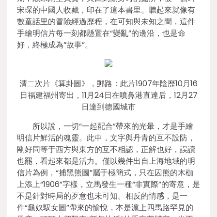
宋琛的中國人收藏，印在了這本書里。聽起來就像有
數童話里的冒險經過歷程，在可知與未知之間，這件
手繪明信片每一刻都懸置在“變亂”的邊沿，也是命
好，終極成為“故事”。
清二次片《算卦圖》，郵路：此片1907年陰歷10月16
日福建福州寄出，11月24日在噴鼻港直達后，12月27
日達到德國城市
所以說，一切“一起配合”帶來的光暈，才是手繪
明信片鮮活的魂靈。此中，文字與丹青的互不設防，
剛好同等于西方與東方的互不相認，正解也好，誤讀
也罷，看起來都是活力。僅以幾件出自上海地域的明
信片為例，“捕黑熊圖”屬于極簡式，只在囚熊的木枷
上添上“1906”字樣，立馬發生一種“非實際”的寄意，是
不是針對時局的歹意也未可知。相反的情感，是一
件“龜奴馭女圖”帶來的愉悅，本是滬上四馬路罕見的