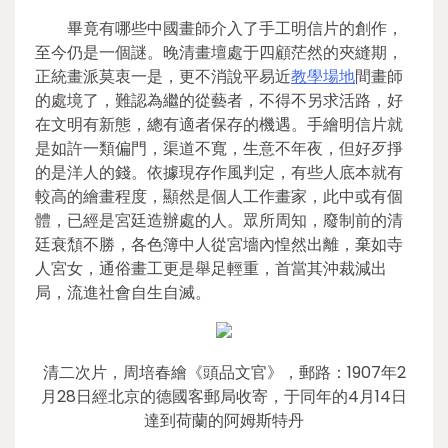
畢竟有哪些中國畫師介入了手工明信片的創作，
至今仍是一個謎。晚清畫壇處于四顧茫然的夾縫期，
正統畫派莫衷一是，更不消說平易近
教學場地
間畫師
的處境了，難認為繼的從藝者，不得不另求活路，好
在文明有新態，總有適者保存的機遇。手繪明信片就
是如許一類偏門，渠道不寬，生意不年夜，但好歹掙
的是洋人的錢。依據現存作風判定，有些人底本就有
較高的繪畫程度，顯然是個人工作畫家，此中或有個
體，已經是宮廷造辦處的人。眾所周知，廢制前的清
廷衰頹不勝，各色簿中人從宮墻內惶然出離，棄如寺
人宮女，通俗畫工更是舉足輕重，首當其沖裁減出
局，流進社會自生自滅。
清二次片，周培春繪《頭品文官》，郵路：1907年2
月28日經北京的德國客郵局收寄，于同年的4月14日
達到荷蘭的阿姆斯特丹