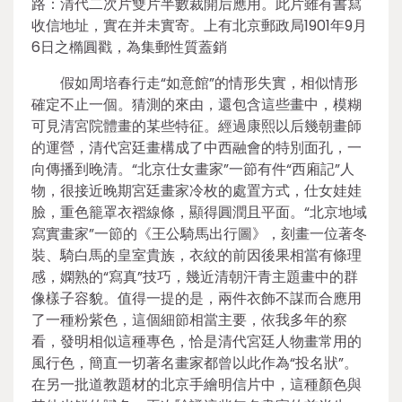
路：清代二次片雙片半數裁開后應用。此片雖有書寫
收信地址，實在并未實寄。上有北京郵政局1901年9月
6日之橢圓戳，為集郵性質蓋銷
假如周培春行走“如意館”的情形失實，相似情形
確定不止一個。猜測的來由，還包含這些畫中，模糊
可見清宮院體畫的某些特征。經過康熙以后幾朝畫師
的運營，清代宮廷畫構成了中西融會的特別面孔，一
向傳播到晚清。“北京仕女畫家”一節有件“西廂記”人
物，很接近晚期宮廷畫家冷枚的處置方式，仕女娃娃
臉，重色籠罩衣褶線條，顯得圓潤且平面。“北京地域
寫實畫家”一節的《王公騎馬出行圖》，刻畫一位著冬
裝、騎白馬的皇室貴族，衣紋的前因後果相當有條理
感，嫻熟的“寫真”技巧，幾近清朝汗青主題畫中的群
像樣子容貌。值得一提的是，兩件衣飾不謀而合應用
了一種粉紫色，這個細節相當主要，依我多年的察
看，發明相似這種專色，恰是清代宮廷人物畫常用的
風行色，簡直一切著名畫家都曾以此作為“投名狀”。
在另一批道教題材的北京手繪明信片中，這種顏色與