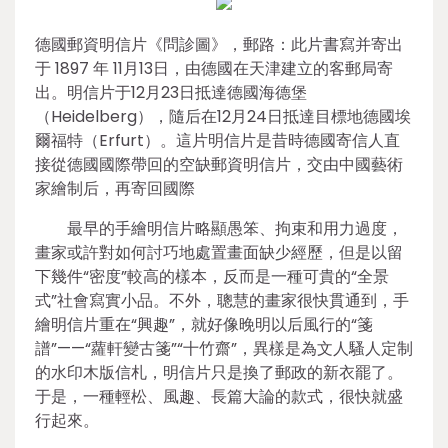
德國郵資明信片《問診圖》，郵路：此片書寫并寄出
于 1897 年 11月13日，由德國在天津建立的客郵局寄
出。明信片于12月23日抵達德國海德堡
（Heidelberg），隨后在12月24日抵達目標地德國埃
爾福特（Erfurt）。這片明信片是昔時德國寄信人直
接從德國國際帶回的空缺郵資明信片，交由中國藝術
家繪制后，再寄回國際
最早的手繪明信片略顯愚笨、拘束和用力過度，
畫家或許對如何討巧地處置畫面缺少經歷，但是以留
下幾件“密度”較高的樣本，反而是一種可貴的“全景
式”社會寫實小品。不外，聰慧的畫家很快貫通到，手
繪明信片重在“興趣”，就好像晚明以后風行的“箋
譜”——“蘿軒變古箋”“十竹齋”，異樣是為文人騷人定制
的水印木版信札，明信片只是換了郵政的新衣罷了。
于是，一種輕松、風趣、長篇大論的款式，很快就盛
行起來。