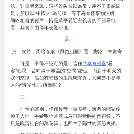
法。對畫者來說，這些景象習以為常，用不了畫蛇添
足，所以以“中國人”為前綴，等于為奇怪事物注解，
簡略粗魯的背后，恰是殖平易近主義者的不雅看欲
看，其實不由得年夜驚小怪。
清二次片，周培春繪《風俗組圖》選，郵路：未實寄
可是，不得不認可的是，這種
共享會議室
“看
客”心思，昔時緣于地區的“空間”錯位，而對于明天的
我們來說，假如有異樣的生疏與詫異，又何嘗不是年
月的“時光”錯位所致呢？
三
汗青的闊別，僅僅曩昔一百多年，熟習的國家便
換了人世，手繪明信片竟成為再現昔時的倒視鏡，不
只是晚清社會的萬花筒，也回生了隔世的喜怒哀樂。