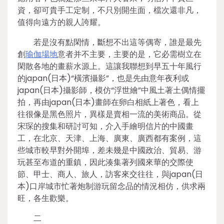
資，卻可貴手工定制，不只別開生面，檔次還非凡，
值得向遠方的親人誇耀。
若是沒有點閑情，斷想不出這等偶寄，誰是最先
創
瑜伽場地
意者并不主要，主要的是，它必需樹立在
閑散各地的畫薪水源上。這讓我聯想到早五十年風行
的japan(日本)“橫濱攝影”，也是先由意年夜利或
japan(日本)攝影師，模仿“浮世繪”中風土著土偶情擺
拍，再由japan(日本)畫師在卵白相紙上著色，看上
往很像是黑色照片，異樣是賣相一流的美術商品。從
宋琛的搜集和研討可知，介入手繪明信片的中國畫
工，在北京、天津、上海、廣東、廣西都有案例，這
些城市較早對外開埠，差未幾是中國政治、貿易、游
玩甚至布道的重鎮，因此湊集著列國來華的交際使
節、甲士、商人、旅人，訪客來交往往，與japan(日
本)口岸城市忙著炮制游玩留念品的情況相仿，供求兩
旺，各生歡樂。
二