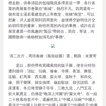
裡走動，供奉清廷的低端職員多擇居這一帶，各行各
業的商展集市會聚在“南城”，熱烈不凡。四周還有一
個布道士湯若看建造的上帝教堂，俗稱“南堂”，可以
想象，洋人趁星期到四周逛街，趁便將空缺明信片交
給胡同里的畫家，吩咐所需的內在的事務，或許在店
展里遴選一些風趣的“製品”帶歸去，寫信，寄送，向
國際散佈一樁樁輕如鴻毛的“事務”。
清二次片，周培春繪《風俗組圖》選，郵路：未實寄
是以，那些帶有異國風情的販子圖，便非分特別
遭到接待：頂缸、玩碗、修傘、寺庫、夜巡、舞龍、
逗貓、釘馬掌、西瓜攤、耍火球、蕩秋千、和尚化
緣、孺子樂隊、婦女抽煙、龜奴馭妓、鼓弦說唱、冰
床運客、冬日堆雪獅子等等，三教九流，八門五花，
炊火氣實足，仿佛是“晚清上河圖”的“蒙太奇”。在一組
二十枚風俗套片中，還赫然寫上“中國人玩碗”“中國人
看洋片”“中國人玩戲法”“中國人踢毽子”“中國瞎子”的書