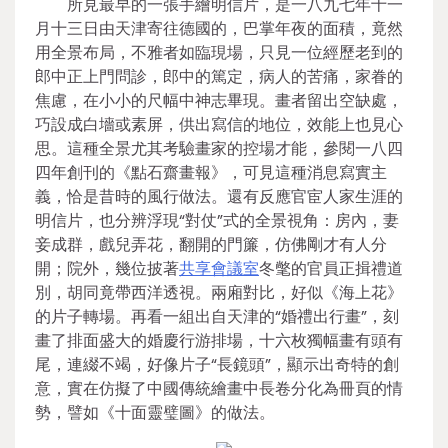
所見最早的一張手繪明信片，是一八九七年十一
月十三日由天津寄往德國的，巴掌年夜的面積，竟然
用全景布局，不雅者如臨現場，只見一位經歷老到的
郎中正上門問診，郎中的篤定，病人的苦痛，家眷的
焦慮，在小小的尺幅中神志畢現。畫者留出空缺處，
巧設成白墻或素屏，供出寫信的地位，效能上也見心
思。這種全景尤其考驗畫家的控場才能，參閱一八四
四年創刊的《點石齋畫報》，可見這種消息寫實主
義，恰是昔時的風行做法。還有反應官宦人家生涯的
明信片，也分辨浮現“對仗”式的全景視角：房內，妻
妾成群，戲兒弄花，翻開的門簾，仿佛剛才有人分
開；院外，幾位披著
共享會議室
冬氅的官員正揖禮道
別，胡同竟帶西洋透視。兩廂對比，好似《海上花》
的片子轉場。再看一組出自天津的“婚禮出行畫”，刻
畫了排面盛大的婚慶行游排場，十六枚獨幅畫有頭有
尾，連綴不竭，好像片子“長鏡頭”，顯示出奇特的創
意，實在仿擬了中國傳統繪畫中長卷分化為冊頁的情
勢，譬如《十面靈璧圖》的做法。