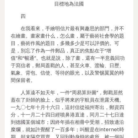
目標地為法國
四
在我看來，手繪明信片最有興趣思的部門，并不
在繪畫。畫家畫什么，怎么畫，屬于藝術社會學的題
目，藝術作風的題目，多幾多少是可以評價的。可
是，別忘了作為一件郵品，真正的焦點在于“增
值”和“暢通”。也就是說，除了畫，還有一半意義回功
于寫信者，郵局蓋戳的人，甚至火車、渡輪、日歷、
氣象、背包、信使、等待的眼光，以及警惕翼翼的時
間保留者。
人算遠不如天年，一件“周易算卦圖”，郵戳居然
蓋在了卦師的臉上，似乎將來的宇航員在泄露天機。
一九〇七年十月十六日，這封信從福州寄出，郵資四
分，十一月二十四日經噴鼻港直達，同月二十七日達
到德國某個城市；因終年插在相冊中受潮，招致邊沿
糜爛，就如許覺醒了一百多年；叫醒是在internet時
期，顛末隔空買賣，又回到動身時的處所，被一個叫