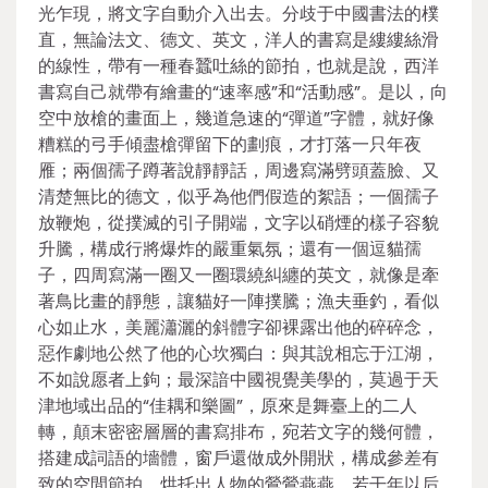
光乍現，將文字自動介入出去。分歧于中國書法的樸
直，無論法文、德文、英文，洋人的書寫是縷縷絲滑
的線性，帶有一種春蠶吐絲的節拍，也就是說，西洋
書寫自己就帶有繪畫的“速率感”和“活動感”。是以，向
空中放槍的畫面上，幾道急速的“彈道”字體，就好像
糟糕的弓手傾盡槍彈留下的劃痕，才打落一只年夜
雁；兩個孺子蹲著說靜靜話，周邊寫滿劈頭蓋臉、又
清楚無比的德文，似乎為他們假造的絮語；一個孺子
放鞭炮，從撲滅的引子開端，文字以硝煙的樣子容貌
升騰，構成行將爆炸的嚴重氣氛；還有一個逗貓孺
子，四周寫滿一圈又一圈環繞糾纏的英文，就像是牽
著鳥比畫的靜態，讓貓好一陣撲騰；漁夫垂釣，看似
心如止水，美麗瀟灑的斜體字卻裸露出他的碎碎念，
惡作劇地公然了他的心坎獨白：與其說相忘于江湖，
不如說愿者上鉤；最深諳中國視覺美學的，莫過于天
津地域出品的“佳耦和樂圖”，原來是舞臺上的二人
轉，顛末密密層層的書寫排布，宛若文字的幾何體，
搭建成詞語的墻體，窗戶還做成外開狀，構成參差有
致的空間節拍，烘托出人物的鶯鶯燕燕，若干年以后