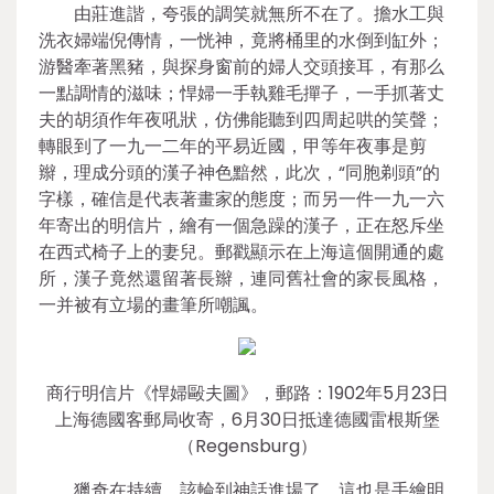
由莊進諧，夸張的調笑就無所不在了。擔水工與
洗衣婦端倪傳情，一恍神，竟將桶里的水倒到缸外；
游醫牽著黑豬，與探身窗前的婦人交頭接耳，有那么
一點調情的滋味；悍婦一手執雞毛撣子，一手抓著丈
夫的胡須作年夜吼狀，仿佛能聽到四周起哄的笑聲；
轉眼到了一九一二年的平易近國，甲等年夜事是剪
辮，理成分頭的漢子神色黯然，此次，“同胞剃頭”的
字樣，確信是代表著畫家的態度；而另一件一九一六
年寄出的明信片，繪有一個急躁的漢子，正在怒斥坐
在西式椅子上的妻兒。郵戳顯示在上海這個開通的處
所，漢子竟然還留著長辮，連同舊社會的家長風格，
一并被有立場的畫筆所嘲諷。
商行明信片《悍婦毆夫圖》，郵路：1902年5月23日
上海德國客郵局收寄，6月30日抵達德國雷根斯堡
（Regensburg）
獵奇在持續，該輪到神話進場了，這也是手繪明