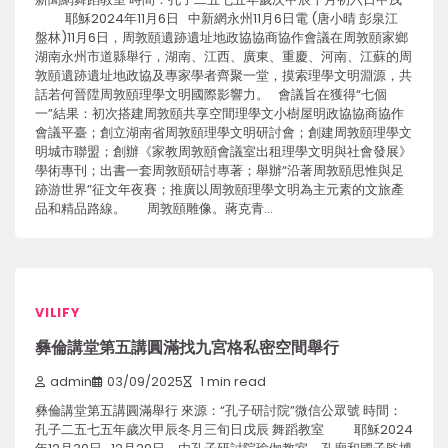
耶穌2024年11月6日 中新網永州11月6日電 (唐小晴 彭泉江
盤林)11月6日，周敦頤遺跡遺址地政協協商協作會議在周敦頤家鄉
湖南永州市道縣舉行，湖南、江西、廣東、重慶、河南、江蘇的周
敦頤遺跡遺址地政協及專家學者齊聚一堂，摸索理學文明淵源，共
話若何晉陞周敦頤理學文明國際影響力。 會議旨在獲得“七個
一”結果：初次搭建周敦頤共享空間理學文小樹屋明政協協商協作
會議平臺；創立湖南省周敦頤理學文明研討會；創建周敦頤理學文
明城市聯盟；創辦《家教周敦頤會議室出租理學文明與社會發展》
學術專刊；出書一套周敦頤研討專著；舉辦“沿著周敦頤思惟與足
跡游世界”征文年夜賽；推廣以周敦頤理學文明為主元素的文旅產
品和精品路線。 周敦頤雕像。蔣克青…
VILIFY
彝倫講堂第五講圓滿找九宮格私密空間舉行
admin
03/09/2025
1 min read
彝倫講堂第五講圓滿舉行 來源：“孔子研討院”微信公眾號 時間：
孔子二五七五年歲次甲辰冬月三旬日戊辰 舞蹈教室 耶穌2024