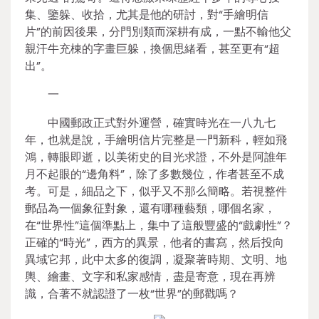
集、鑒躲、收拾，尤其是他的研討，對“手繪明信
片”的前因後果，分門別類而深耕有成，一點不輸他父
親汗牛充棟的字畫巨躲，換個思緒看，甚至更有“超
出”。
一
中國郵政正式對外運營，確實時光在一八九七
年，也就是說，手繪明信片完整是一門新科，輕如飛
鴻，轉眼即逝，以美術史的目光求證，不外是阿誰年
月不起眼的“邊角料”，除了多數幾位，作者甚至不成
考。可是，細品之下，似乎又不那么簡略。若視整件
郵品為一個象征對象，還有哪種藝類，哪個名家，
在“世界性”這個準點上，集中了這般豐盛的“戲劇性”？
正確的“時光”，西方的異景，他者的書寫，然后投向
異域它邦，此中太多的復調，凝聚著時期、文明、地
輿、繪畫、文字和私家感情，盡是寄意，現在再辨
識，合著不就認證了一枚“世界”的郵戳嗎？