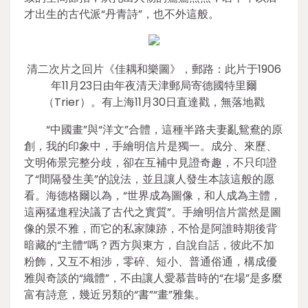
才出生的古代派“丹青詩”，也不外這般。
清二次片之回片《佳耦和樂圖》，郵路：此片于1906
年11月23日由年夜清天津郵局寄德國特里爾
（Trier）。有上海11月30日直達戳，無落地戳
“中國畫”與“洋文”合體，這種半路夫妻亂鴛鴦的原
創，我的印象中，手繪明信片是獨一。成分、來歷、
文明佈景完整分歧，卻在互補中見證奇趣，不只印證
了“間隔發生美”的說法，並且讓人發生本該這般的愿
看。海德格爾以為，“世界成為圖像，和人成為主體，
這兩猛進程決議了古代之實質”。手繪明信片當然是圖
像的景不雅，而它的私家陳跡，不恰是阿誰時期後背
暗藏的“主體”嗎？西方與東方，自說自話，彼此不加
粉飾，又互不相涉，零碎、短小、普通俗通，構成優
雅與奇談的“織體”，不由讓人愛慕昔時的“在場”是多麼
富有詩意，幾近另類的“書”“畫”雅集。