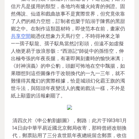
信片凡是援用的類型，各地均有爐火純青的例證。固
然傳說、仙道和戲曲故事不是實際世界，但究竟依靠
了人們的精力空想，訂制者也樂于陷溺于陳舊的黑甜
鄉之中。在制作這類題材時，即使范本在前，畫家仍
共享空間
能憑仗想象力天馬行空，不時得神來之筆
——孺子馭龍、孺子馭鳥當然討彩頭，但遠不如虛擬
人物更易于放浪形骸：“西游記”師徒中的孫悟空，伸
出極夸張的年夜長腿，有著即興刻畫時的愉快淋漓；
《封神演義》的申公豹，頭顱可怖地在空中飄揚，如
果聯想到這些圖像作于改朝換代的一九一三年，就不
難懂得其魔幻的實際根據，恰是城頭幻化霸王旗的濁
世斗法，與陌頭年夜變活人的魔術戲法一樣，不外是
紙上顯靈的活報劇罷了。
清四次片《申公豹割顱圖》，郵路：此片于1913年1月
14日由中華平易近國北京郵局收寄，那時曾經改朝換
代，郵票貼用了三分袁世凱年夜總統留念郵票，收信