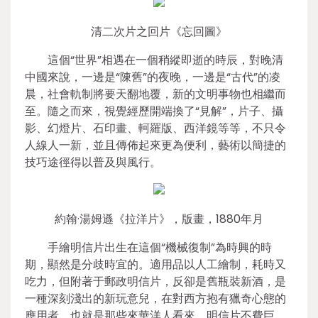
清二次片之回片《忘回圖》
這個“世界”相遇在一個稍縱即逝的時辰，對晚清
中國來說，一邊是“陳舊”的夜晚，一邊是“古代”的凌
晨，社會軌制將要天翻地覆，新的文明事物也相繼而
至。隨之而來，視覺經歷開端換了“見解”，片子、攝
影、幻燈片、石印畫、軻羅版、西洋鏡等等，不只令
人線人一新，並且傳佈起來更為便利，藝術以簡捷的
技巧途徑得以普及與風行。
約翰·湯姆遜《拉洋片》，版畫，1880年月
手繪明信片出生在這個“機械復制”為時興的時
期，顯然是分歧時宜的。適用品以人工繪制，耗時又
吃力，但附著于郵政明信片，反卻是舊瓶裝新酒，是
一種深刻淺出的新玩意兒，在對西方抱有獵奇心態的
應用者，也就是那些來華洋人看來，明信片不費巨