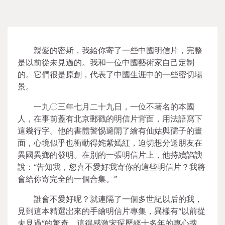
親愛的密斯，我給你寄了一些中國明信片，完整
是以前從未見過的。我和一位中國藝術家自己定制
的。它們很是原創，代表了中國生涯中的一些密切場
景。
一九〇三年七月二十九日，一位不著名的本國
人，在事前蓋有北京郵戳的明信片背面，用法語寫下
這幾行字。他的書體警惕避開了繪有仙姑與孺子的畫
面，心境似乎也衝動得姹紫嫣紅，迫切想分送朋友在
異國異鄉的發明。在別的一張明信片上，他持續諂諛
說：“告知我，您喜不愛好我寄你的這些明信片？我將
會給你寄完全的一個合集。”
誰會不愛好呢？就連隔了一個多世紀以后的我，
見到這本精選岀來的手繪明信片專集，異樣有“以前從
未見過”的驚奇。這得感激宋琛歷經十多年的專心搜