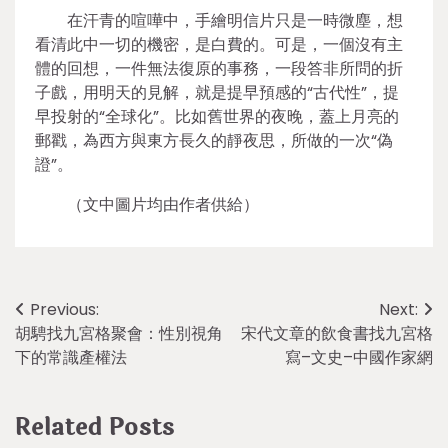
在汗青的喧嘩中，手繪明信片只是一時微塵，想
看清此中一切的機密，是白費的。可是，一個沒有主
體的回想，一件無法復原的事務，一段答非所問的折
子戲，用明天的見解，就是提早預感的“古代性”，提
早投射的“全球化”。比如舊世界的夜晚，蓋上月亮的
郵戳，為西方與東方長久的靜夜思，所做的一次“偽
證”。
（文中圖片均由作者供給）
Post
Previous:
Next:
胡騁找九宮格聚會：性別視角
宋代文章的飲食書找九宮格
navigation
下的常識產權法
寫–文史–中國作家網
Related Posts