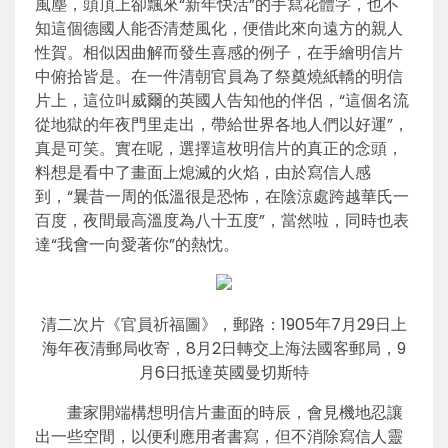
風塵，頭頂上卻飄來“新年快活”的手寫花體字，也不
知這個德國人能否清楚風化，便借此來向遠方的親人
性賀。相似因曲解而發生喜感的例子，在手繪明信片
中俯拾皆是。在一件清朝官員為了祭奠燒紙轎的明信
片上，這位叫威爾的英國人告知他的伴侶，“這個名流
從地獄的年夜門里走出，帶給世界各地人們以好運”，
真是可笑。實在呢，選擇這枚明信片的真正的念頭，
料想是看中了畫面上熄滅的火焰，由於寫信人感
到，“曩昔一周的低溫很是恐怖，在陰涼處跨越華氏一
百度，夜間最高溫度為八十五度”，當然啦，同時也表
達“我會一向愛著你”的熱忱。
清二次片《官員祈福圖》，郵路：1905年7月29日上
海年夜清郵局收寄，8月2日轉交上海法國客郵局，9
月6日抵達英國曼切斯特
畫家開端構想明信片畫面的時辰，會見機地忍讓
出一些空間，以便利應用者書寫，但不消除寫信人靈