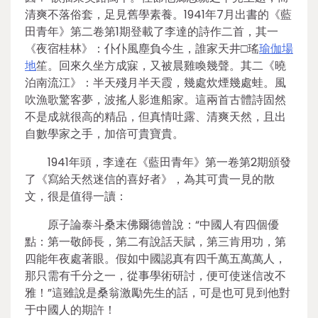
清爽不落俗套，足見舊學素養。1941年7月出書的《藍
田青年》第二卷第1期登載了李達的詩作二首，其一
《夜宿桂林》：仆仆風塵負今生，誰家天井□瑤
瑜伽場
地
笙。回來久坐方成寐，又被晨雞喚幾聲。其二《曉
泊南流江》：半天殘月半天霞，幾處炊煙幾處蛙。風
吹漁歌驚客夢，波搖人影進船家。這兩首古體詩固然
不是成就很高的精品，但真情吐露、清爽天然，且出
自數學家之手，加倍可貴寶貴。
1941年頭，李達在《藍田青年》第一卷第2期頒發
了《寫給天然迷信的喜好者》，為其可貴一見的散
文，很是值得一讀：
原子論泰斗桑末佛爾德曾說：“中國人有四個優
點：第一敬師長，第二有說話天賦，第三肯用功，第
四能年夜處著眼。假如中國認真有四千萬五萬萬人，
那只需有千分之一，從事學術研討，便可使迷信改不
雅！”這雖說是桑翁激勵先生的話，可是也可見到他對
于中國人的期許！