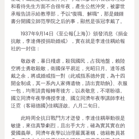
和看待先生方面不合很年夜，產生公然沖突，被廖世
承報告請示給教導部，予以“復職、解職”，那是錢鍾
書分開國立師范學院之后的事，顯然是張冠李戴了。
1937年9月14日《至公報(上海)》頒發消息《捐金
抗敵，李達傳授捐助婚戒》，實在就是李達佳耦給報
社的一封信：
敬啟者，暴日殘虐，殺我國民，占我地盤，賴陸
空將士勇敢殺敵，衛國保平易近，光昭日月。達等感
戴之余，將成婚戒指一對（此戒指系德外貨，為十四
開金制成，其一系內人家傳遺物，請出賣助餉)、衣服
一包，均寄請貴報轉寄後方，以表敬意，不堪盼禱。
國立同濟年夜學傳授李達、國立同濟年夜學講師李杜
泛霓（客籍德國)佳耦謹啟。八月二旬日。
此時周全抗日戰鬥方才迸發，李達佳耦舉動很是
敏捷，來信真摯劇烈，且出手大方，確為實其實在的
愛國義舉。同濟年夜學以治理嚴厲著稱，德籍教員甚