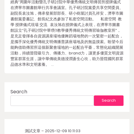
經典”周圍年活動暨孔子研討院中華優秀傳統文明傳習所授牌儀式
在濟寧市圖書館舉行共享會議室。孔子研討院黨委共享空間委員、
副院長袁汝旭，傳承發展部部長、研小樹屋討員孔祥安，濟寧市圖
書館黨委書記、館長紀文杰參加了私密空間活動。 私密空間 教
學 授牌儀式現場 交流 袁汝旭在授牌儀式上表現，在濟寧市圖書
館設立“孔子研討院中華1對1教學優秀傳統文明傳習瑜伽教室所”，
是充足發揮各自資源講座場地優舞蹈場地勢的一次緊密一起配合，
是攜手深化優秀傳統文明傳播普講座場地及的無益摸索。盼望今后
能夠借助傳習所這個新聚會場地的一起配合平臺，常態化組織開展
活動，持續晉陞吸引力、傳播力、brand力，讓更多優質文明資源
豐富群眾生涯，讓中華傳統美德浸潤蒼生心坎，助力晉陞國民群眾
品德水準和文明素養。 …
Search
Search
測試文章 – 2025-12-09 10:11:03