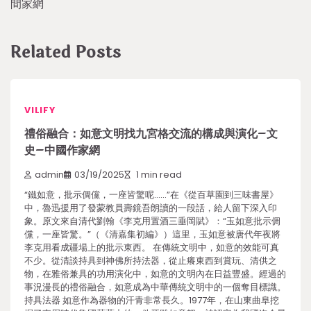
間家網
Related Posts
VILIFY
禮俗融合：如意文明找九宮格交流的構成與演化–文
史–中國作家網
admin
03/19/2025
1 min read
“鐵如意，批示倜儻，一座皆驚呢……”在《從百草園到三味書屋》
中，魯迅援用了發蒙教員壽鏡吾朗讀的一段話，給人留下深入印
象。原文來自清代劉翰《李克用置酒三垂岡賦》：“玉如意批示倜
儻，一座皆驚。”（《清嘉集初編》）這里，玉如意被唐代年夜將
李克用看成疆場上的批示東西。 在傳統文明中，如意的效能可真
不少。從清談持具到神佛所持法器，從止癢東西到賞玩、清供之
物，在雅俗兼具的功用演化中，如意的文明內在日益豐盛。經過的
事況漫長的禮俗融合，如意成為中華傳統文明中的一個奪目標識。
持具法器 如意作為器物的汗青非常長久。1977年，在山東曲阜挖