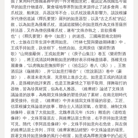
掘了東周時代魯國墓葬中的一件牙雕如意耙，被認定為我國迄今最
早的如意什物遺存。聚會場地學界對如意來源停止了諸多會商，有
爪杖說、舶來說、兵器說等不合，以爪杖說最具影響力。該說根據
宋代僧侶道誠《釋氏要覽》羅列的如意器型，以及“古之爪杖”的記
敘，以為如意為搔癢爪杖。道誠追蹤關心到如意既作為文殊菩薩所
持法器，又作為僧侶搔癢爪杖，遂有“文殊亦執之，豈欲搔癢
也”（《釋氏要覽》卷中《如意》）的迷惑。 三國兩晉南北朝時
代，士族在日常生涯中應用如意。《竹林七賢與榮啟期磚畫》中，
王戎手持如意，趺坐樹下，怡然自如。北周庾信《樂府對酒
歌》“山簡接䍦倒，王戎如意舞”（《庾子山集注》卷五《樂府對酒
歌》），將王戎清談時舞動如意的嗜好表示得極盡描摹。孫權見佳
麗畫像，“以虎魄如意撫按即折”（《拾忘記》卷八《吳》）。王敦
酒后詠《龜雖壽》，并“以如意打唾壺”（《世說新語》卷中《豪
放》），表達未老先衰、克意朝上進步之志。如意是王戎的清談道
具，是孫權的批評東西，也是王敦豪情之下順手取用、揮舞敲打的
器物，皆為珍異材質，似為名人雅器。 《維摩經》論述了文殊清
議論道的故事，為晚期文殊抽像的塑造供給了素材，在南北朝時代
廣受接待。但是，《維摩經》中并未描寫文殊菩薩的容姿。工匠、
信眾根據文殊論道的故事，聯合士人清談習氣，在塑造、繪制文殊
抽像時，嵌進了大批如意。北魏孝昌元年（525）雕造的《道晗造
像碑》中，文殊菩薩居左，與維摩詰居士對坐，右手所持如意清楚
可見。隋代《李阿昌造像碑》中，文殊手持如意向右危坐，與左側
的維摩詰居士并列，浮現《維摩家教詰經變》中文殊論道的場景。
跟著文殊持如意抽像的風行小樹屋，如意成為釋教泥像中的凸起元