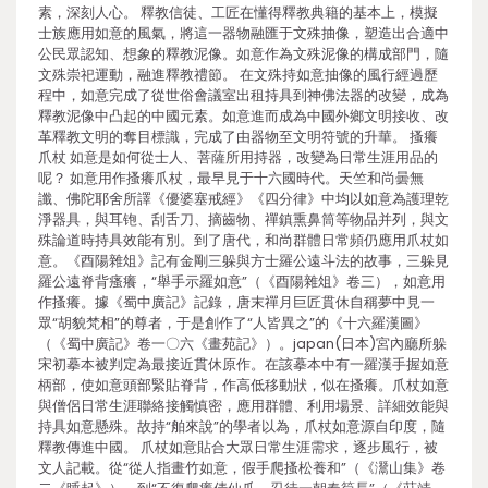
素，深刻人心。 釋教信徒、工匠在懂得釋教典籍的基本上，模擬
士族應用如意的風氣，將這一器物融匯于文殊抽像，塑造出合適中
公民眾認知、想象的釋教泥像。如意作為文殊泥像的構成部門，隨
文殊崇祀運動，融進釋教禮節。 在文殊持如意抽像的風行經過歷
程中，如意完成了從世俗會議室出租持具到神佛法器的改變，成為
釋教泥像中凸起的中國元素。如意進而成為中國外鄉文明接收、改
革釋教文明的奪目標識，完成了由器物至文明符號的升華。 搔癢
爪杖 如意是如何從士人、菩薩所用持器，改變為日常生涯用品的
呢？ 如意用作搔癢爪杖，最早見于十六國時代。天竺和尚曇無
讖、佛陀耶舍所譯《優婆塞戒經》《四分律》中均以如意為護理乾
淨器具，與耳铇、刮舌刀、摘齒物、禪鎮熏鼻筒等物品并列，與文
殊論道時持具效能有別。到了唐代，和尚群體日常頻仍應用爪杖如
意。《酉陽雜俎》記有金剛三躲與方士羅公遠斗法的故事，三躲見
羅公遠脊背瘙癢，“舉手示羅如意”（《酉陽雜俎》卷三），如意用
作搔癢。據《蜀中廣記》記錄，唐末禪月巨匠貫休自稱夢中見一
眾“胡貌梵相”的尊者，于是創作了“人皆異之”的《十六羅漢圖》
（《蜀中廣記》卷一〇六《畫苑記》）。japan(日本)宮內廳所躲
宋初摹本被判定為最接近貫休原作。在該摹本中有一羅漢手握如意
柄部，使如意頭部緊貼脊背，作高低移動狀，似在搔癢。爪杖如意
與僧侶日常生涯聯絡接觸慎密，應用群體、利用場景、詳細效能與
持具如意懸殊。故持“舶來說”的學者以為，爪杖如意源自印度，隨
釋教傳進中國。 爪杖如意貼合大眾日常生涯需求，逐步風行，被
文人記載。從“從人指畫竹如意，假手爬搔松養和”（《灊山集》卷