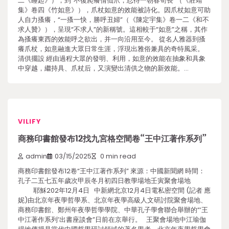
二《睡起》），到“不復爬癢倩仙爪，忍待一朝春筍長”（《莊靖
集》卷四《竹如意》），爪杖如意的效能被詩化。因爪杖如意可助
人自力搔癢，“一搔一快，勝呼丑婦”（《陳定宇集》卷一二《和不
求人贊》），呈現“不求人”的新稱號。這相較于“如意”之稱，其作
為搔癢東西的效能呼之欲出，并一向沿用至今。 從名人雅器到搔
癢爪杖，如意融進大眾日常生涯，浮現出雅俗兼具的奇特風采。
清供擺設 經由過程大眾的發明、利用，如意的效能在抽象和具象
中穿越，繼持具、爪杖后，又演變出清供之物的新效能。…
VILIFY
商務印書館發布12找九宮格空間卷“王中江著作系列”
admin
03/15/2025
0 min read
商務印書館發布12卷“王中江著作系列” 來源：中國新聞網 時間：
孔子二五七五年歲次甲辰冬月初四日教學場地壬寅聚會場地
耶穌202年12月4日 中新網北京12月4日電私密空間 (記者 應
妮)由北京年夜學哲學系、北京年夜學高級人文研討院聚會場地、
商務印書館、鄭州年夜學哲學學院、中華孔子學會聯合舉辦的“‘王
中江著作系列’出書座談會”日前在京舉行。 王聚會場地中江瑜伽