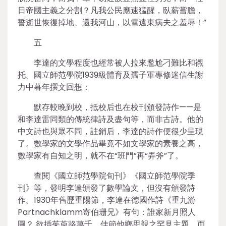
日帝國主義之分割？凡我公民應速猛醒，臥薪嘗膽，
誓逝世恢復掉地、還我河山，以雪遠東病夫之羞辱！”
五
李達的文學程度也經常被人拉來尷尬刁難比和襯
托。國立師范學院1939級體育及孺子軍專修迷信生謝
力中暮年撰文回想：
默存較晚到校，抵校后也在校刊頒發詩作——是
和李達雷同類的傳統律詩及盡句等，而非古詩。他的
中文詩也與眾不同，註銷后，李達的詩作便很少呈現
了。數學家的文學作品畢竟不如文學家的素養之高，
數學家有自知之明，就不在“班門”再“弄斧”了。
查閱《國立師范學院旬刊》《國立師范學院季
刊》等，發明李達頒發了數學論文，但沒有頒發詩
作。1930年舊歷重陽節，李達在德國作詩《重九游
Partnachklamm寄伯珊兄》有句：誰家新月照人
圓？ 欲插茱萸路萬千。佳節他鄉思親之罕見主題，而