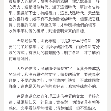
貫通別人的精深，發明本身的老練，便沉默寡言，靜
心盡力，這是潛修時代。過了這個時代，研討有告終
果，更謙躬下士，持續盡力，這是成熟時代。天然迷
信的喜好者，縱不克不及免除老練時代，但要把它延
長，要推許同業，尊重先輩，才幹獲得他們的領導，
收到事半功倍的後果，到達發明未來的目標。
天然迷信者，固要專精，可是對于本行各科，卻
要門門了如指掌，才可以做研討任務。由於各科有分
歧的方式，有彼此的聯繫關係，明了各科，才了解如
何選題研討。
天然迷信者，最忌隨便頒發文字，尤其是未成熟
的研討，和沒有思惟的文字，頒發的論文，要使專家
拜倒，不要詐騙內行，寧可遭內行譏笑，不成啟同業
鄙棄，這也是天然迷信的喜好者，應當特殊留心的。
這是應邀寫給青年理工迷信生看的文章，著眼久
遠，融匯新知又一針見血，實在對一切讀者具有領導
感化。文字看似平常樸素，清楚如話，但不雅點光