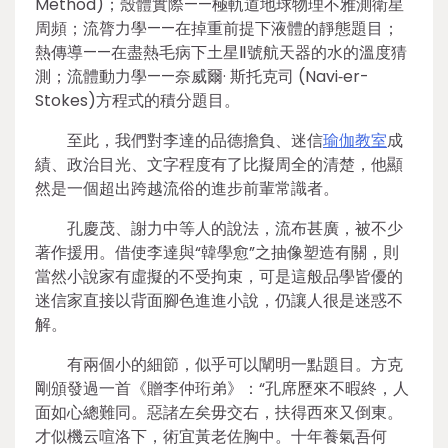
Method)；殼體實際——極軌道地球物理不雅測衛星
周頻；流膂力學——在掉重前提下液體的靜態題目；
熱傳導——在盡熱毛病下土星Ⅱ號航天器的水的溫度猜
測；流體動力學——奈威爾· 斯托克司 (Navi⁃er-
Stokes)方程式的積分題目。
至此，我們對李達的品德擔負、迷信
瑜伽教室
成
績、政治目光、文字程度有了比擬周全的清楚，他顯
然是一個超出跨越流俗的進步前輩常識者。
孔慶茂、謝力中等人的說法，流布甚廣，被不少
著作援用。借使李達與“韓學愈”之抽像塑造有關，則
當然小說家有虛擬的不受拘束，可是這般品學皆優的
迷信家直接以背面腳色進進小說，仍讓人很是迷惑不
解。
有兩個小的細節，似乎可以闡明一點題目。方克
剛頒發過一首《贈李仲珩弟》：“孔席歷來不暇終，人
面如心總難同。惡諸左矣毋交右，扶得西來又倒東。
才似機云喧洛下，術宜黃老佐胸中。十年養氣吾何