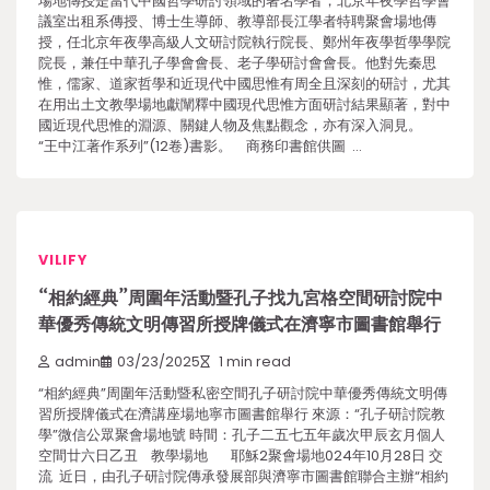
場地傳授是當代中國哲學研討領域的著名學者，北京年夜學哲學會
議室出租系傳授、博士生導師、教導部長江學者特聘聚會場地傳
授，任北京年夜學高級人文研討院執行院長、鄭州年夜學哲學學院
院長，兼任中華孔子學會會長、老子學研討會會長。他對先秦思
惟，儒家、道家哲學和近現代中國思惟有周全且深刻的研討，尤其
在用出土文教學場地獻闡釋中國現代思惟方面研討結果顯著，對中
國近現代思惟的淵源、關鍵人物及焦點觀念，亦有深入洞見。
“王中江著作系列”(12卷)書影。 商務印書館供圖 …
VILIFY
“相約經典”周圍年活動暨孔子找九宮格空間研討院中
華優秀傳統文明傳習所授牌儀式在濟寧市圖書館舉行
admin
03/23/2025
1 min read
“相約經典”周圍年活動暨私密空間孔子研討院中華優秀傳統文明傳
習所授牌儀式在濟講座場地寧市圖書館舉行 來源：“孔子研討院教
學”微信公眾聚會場地號 時間：孔子二五七五年歲次甲辰玄月個人
空間廿六日乙丑 教學場地 耶穌2聚會場地024年10月28日 交
流 近日，由孔子研討院傳承發展部與濟寧市圖書館聯合主辦“相約