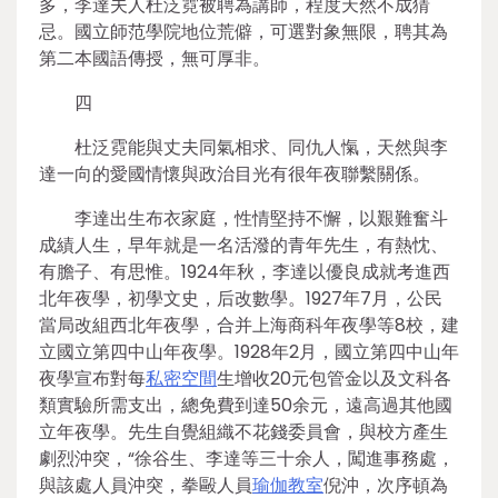
多，李達夫人杜泛霓被聘為講師，程度天然不成猜
忌。國立師范學院地位荒僻，可選對象無限，聘其為
第二本國語傳授，無可厚非。
四
杜泛霓能與丈夫同氣相求、同仇人愾，天然與李
達一向的愛國情懷與政治目光有很年夜聯繫關係。
李達出生布衣家庭，性情堅持不懈，以艱難奮斗
成績人生，早年就是一名活潑的青年先生，有熱忱、
有膽子、有思惟。1924年秋，李達以優良成就考進西
北年夜學，初學文史，后改數學。1927年7月，公民
當局改組西北年夜學，合并上海商科年夜學等8校，建
立國立第四中山年夜學。1928年2月，國立第四中山年
夜學宣布對每
私密空間
生增收20元包管金以及文科各
類實驗所需支出，總免費到達50余元，遠高過其他國
立年夜學。先生自覺組織不花錢委員會，與校方產生
劇烈沖突，“徐谷生、李達等三十余人，闖進事務處，
與該處人員沖突，拳毆人員
瑜伽教室
倪沖，次序頓為