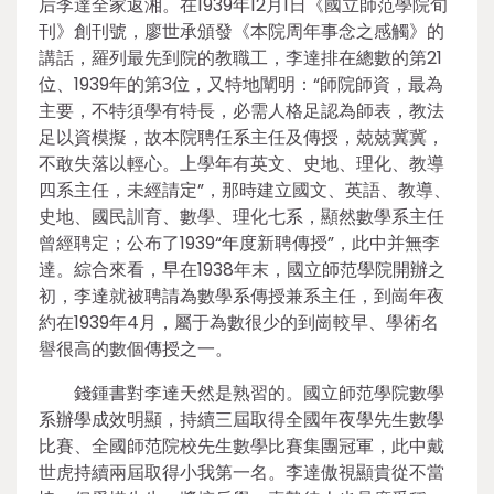
后李達全家返湘。在1939年12月1日《國立師范學院旬
刊》創刊號，廖世承頒發《本院周年事念之感觸》的
講話，羅列最先到院的教職工，李達排在總數的第21
位、1939年的第3位，又特地闡明：“師院師資，最為
主要，不特須學有特長，必需人格足認為師表，教法
足以資模擬，故本院聘任系主任及傳授，兢兢冀冀，
不敢失落以輕心。上學年有英文、史地、理化、教導
四系主任，未經請定”，那時建立國文、英語、教導、
史地、國民訓育、數學、理化七系，顯然數學系主任
曾經聘定；公布了1939“年度新聘傳授”，此中并無李
達。綜合來看，早在1938年末，國立師范學院開辦之
初，李達就被聘請為數學系傳授兼系主任，到崗年夜
約在1939年4月，屬于為數很少的到崗較早、學術名
譽很高的數個傳授之一。
錢鍾書對李達天然是熟習的。國立師范學院數學
系辦學成效明顯，持續三屆取得全國年夜學先生數學
比賽、全國師范院校先生數學比賽集團冠軍，此中戴
世虎持續兩屆取得小我第一名。李達傲視顯貴從不當