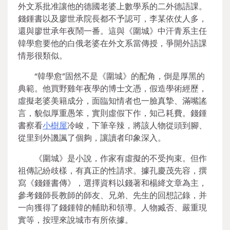
外文系批准讓他的德國老婆上數學系的二外德語課。
錢鍾書以及廖世承院長都不予認可，李某依仗人多，
還與廖世承年夜鬧一番。這與《圍城》中汗青系主任
韓學愈要他的白俄老婆在外文系當傳授，爭開外語課
情形很類似。
“韓學愈”固然不是《圍城》的配角，倒是厚黑的
典範。他買野雞年夜學的博士文憑，假造學術經歷，
虛擬老婆美籍成分，面臨知情者也一臉真摯、滿嘴謠
言，貌似厚重愚笨，實則虛假下作，知己耗費。錢鍾
書察看
小樹屋
冷峻，下筆辛辣，將該人物從頭到腳、
從里到外譏諷了個夠，讓讀者印象深入。
《圍城》是小說，作家有虛擬的不受拘束。但作
祖傳記紛歧樣，有真正的性請求。據孔慶茂先容，撰
寫《錢鍾書傳》，選擇資料以錢著和楊絳文章為主，
參考錢師長教師的師友、兄弟、先生的回想記錄，并
一向獲得了錢鍾韓的輔助和領導。人物臧否、嚴重現
實等，按理來說城市有所依據。