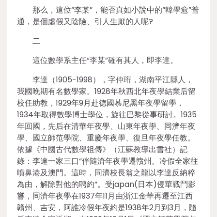
那么，這位“李某”，能否真如小說中的“韓學愈”普
通，是個虛假又陰險、引人生厭的人呢?
二
這位數學系主任“李某”確有其人，即李達。
李達（1905-1998），字仲珩，湖南平江縣人，
我國晚期有名數學家。1928年秋西北年夜學結業后留
校任助教，1929年9月赴德國慕尼黑年夜學留學，
1934年取得數學博士學位，旋往巴黎從事研討。1935
年回國，先后在清華年夜學、山東年夜學、同濟年夜
學、國立師范學院、重慶年夜學、復旦年夜學任教。
依據《中國古代數學祖傳》（江蘇教導出書社）記
錄：李達一家三口“伴隨濟年夜學遷贛州。冷假全家往
噴鼻港及澳門。這時，同濟校長翁之龍以李達反納粹
為由，解除對他的聘約”。受japan(日本)侵華戰鬥影
響，同濟年夜學在1937年11月由浙江金華再遷至江西
贛州、吉安，阿誰冷假年夜約是1938年2月到3月，隨