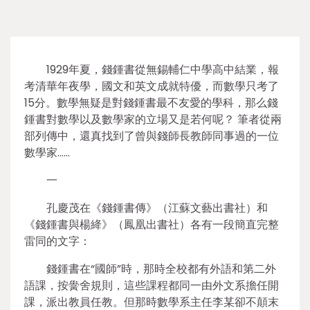
1929年夏，錢鍾書從無錫輔仁中學高中結業，報
考清華年夜學，國文和英文成就特優，而數學只考了
15分。數學無疑是對錢鍾書最不友愛的學科，那么錢
鍾書對數學以及數學家的立場又是若何呢？ 筆者從兩
部列傳中，還真找到了曾與錢師長教師同事過的一位
數學家……
一
孔慶茂在《錢鍾書傳》（江蘇文藝出書社）和
《錢鍾書與楊絳》（鳳凰出書社）各有一段簡直完整
雷同的文字：
錢鍾書在“國師”時，那時全校都有外語和第二外
語課，按黌舍規則，這些課程都同一由外文系擔任開
課，派出教員任教。但那時數學系主任李某卻不顛末