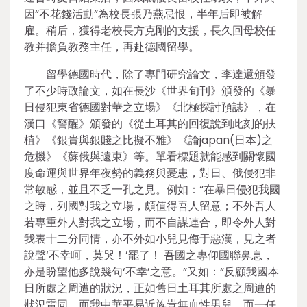
因“不花錢活動”為校長張乃燕忌恨，半年后即被解
雇。稍后，獲得老校長方克剛的支援，長久回母校任
教并擔負教務主任，再赴德國留學。
留學德國時代，除了專門研究論文，李達還頒發
了不少時政論文，如在長沙《世界旬刊》頒發的《暴
日侵犯東省德國對華之立場》《北極探討預誌》，在
漢口《警醒》頒發的《從土耳其的回復說到此刻的扶
植》《銀貴與銀賤之比擬不雅》《論japan(日本)之
危機》《蘇俄與遠東》等。單看標題就能感到關懷國
度命運與世界年夜勢的義務與憂患，對日、俄侵犯非
常敏感，並且不乏一孔之見。例如：“在暴日侵犯我國
之時，列國對我之立場，頗值得吾人留意；不外吾人
若專重外人對我之立場，而不自謀連合，即令外人對
我表十二分同情，亦不外如小兒見侮于惡漢，見之者
說聲‘不幸呵，莫哭！’罷了！ 吾國之專仰國聯鼻息，
亦是盼望他多說幾句‘不幸’之意。”又如：“反顧我國本
日所處之周遭的狀況，正如舊日土耳其所處之周遭的
狀況雷同，而我中華平易近族豈無血性男兒，而一任