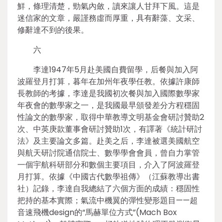
鮮，條理清楚，勁氣內斂，讀來讓人甘拜下風。這是
迷信家的文章，嚴謹務虛而厚重，具有辭藻、文采、
修辭達不到的後果。
六
李達1947年5月赴美國自費留學，后餐與加入阿
波羅登月打算，暮年在加州年夜學任教。依據許康師
長教師的考據，李達是我國初次餐與加入國際數學家
年夜會的數學家之一，是我國最早頒發差分方程穩固
性論文的數學家，取得中華教導文明基金會研討贊助2
次、中英庚款董事會研討贊助1次，有譯著《統計研討
法》及主要論文多篇。赴美之后，李達被選美國航空
與航天研討院通信院士、數學學會會員，曾自力掌管
一個宇航科研部分和數個主要項目，介入了阿波羅登
月打算。依據《中國古代數學祖傳》（江蘇教導出書
社）記錄，李達自我總結了六個方面的成績：穩固性
把持的基本實際；氣流中機翼的彈性變形題目——超
音速飛機design的“馬赫單位方式”(Mach Box