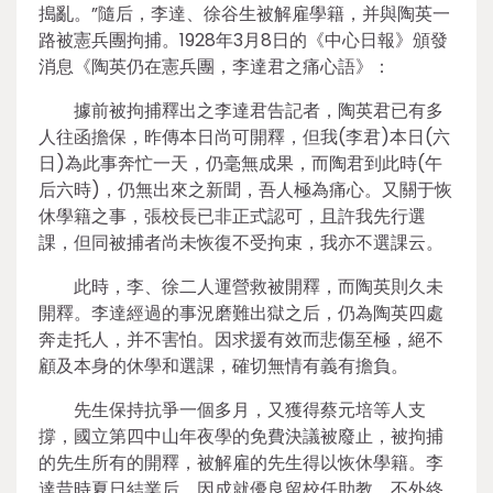
搗亂。”隨后，李達、徐谷生被解雇學籍，并與陶英一
路被憲兵團拘捕。1928年3月8日的《中心日報》頒發
消息《陶英仍在憲兵團，李達君之痛心語》：
據前被拘捕釋出之李達君告記者，陶英君已有多
人往函擔保，昨傳本日尚可開釋，但我(李君)本日(六
日)為此事奔忙一天，仍毫無成果，而陶君到此時(午
后六時)，仍無出來之新聞，吾人極為痛心。又關于恢
休學籍之事，張校長已非正式認可，且許我先行選
課，但同被捕者尚未恢復不受拘束，我亦不選課云。
此時，李、徐二人運營救被開釋，而陶英則久未
開釋。李達經過的事況磨難出獄之后，仍為陶英四處
奔走托人，并不害怕。因求援有效而悲傷至極，絕不
顧及本身的休學和選課，確切無情有義有擔負。
先生保持抗爭一個多月，又獲得蔡元培等人支
撐，國立第四中山年夜學的免費決議被廢止，被拘捕
的先生所有的開釋，被解雇的先生得以恢休學籍。李
達昔時夏日結業后，因成就優良留校任助教，不外終