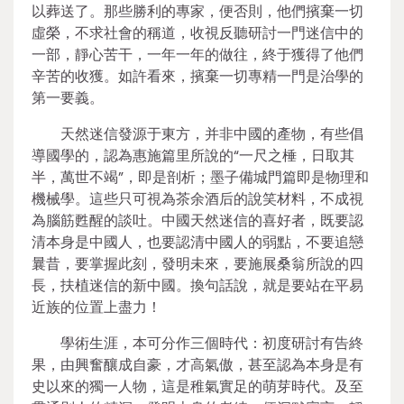
以葬送了。那些勝利的專家，便否則，他們擯棄一切
虛榮，不求社會的稱道，收視反聽研討一門迷信中的
一部，靜心苦干，一年一年的做往，終于獲得了他們
辛苦的收獲。如許看來，擯棄一切專精一門是治學的
第一要義。
天然迷信發源于東方，并非中國的產物，有些倡
導國學的，認為惠施篇里所說的“一尺之棰，日取其
半，萬世不竭”，即是剖析；墨子備城門篇即是物理和
機械學。這些只可視為茶余酒后的說笑材料，不成視
為腦筋甦醒的談吐。中國天然迷信的喜好者，既要認
清本身是中國人，也要認清中國人的弱點，不要追戀
曩昔，要掌握此刻，發明未來，要施展桑翁所說的四
長，扶植迷信的新中國。換句話說，就是要站在平易
近族的位置上盡力！
學術生涯，本可分作三個時代：初度研討有告終
果，由興奮釀成自豪，才高氣傲，甚至認為本身是有
史以來的獨一人物，這是稚氣實足的萌芽時代。及至