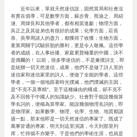
近年以來，單就天然迷信說，固然當局和社會沒
有實在倡導，可是數學方面，蘇步青、熊迪之、周紹
漣、周煒良和其他學者，都有相當進獻；物理方面，
吳正之及其徒弟也有很好的成果；化學方面，莊長
恭、吳學周諸人的盡力，都獲得了收獲；生物方面，
童第周關于試驗胚胎的勝利，更是令人敬佩。這些學
者的成績，在人事紛擾、家庭累贅極重的中國，決不
是偶爾的！ 以前，很多學迷信的，不是兼擅詩文，即
是統辦一切天然迷信，成果，他們不是做了詩人里的
迷信家和迷信家里的詩人，便做了全能的學者。這些
學者，一個一個地跟著時光撲滅，他們撲滅的主因，
是“不克不及專精”。至于這種緣由的構成，卻不克不
及不回咎于中國人的知識缺少。社會對于能說幾個算
學名詞的，便稱為算學家。能說幾個物理名詞的，即
是物理家。如果數學、物理、化學、生物、地質都讀
過一點，那末他即是一切天然迷信的專家了。既成了
萬事皆通的專家，明天到這里演講，今天到那里列
席，忙得個不亦樂乎。于是他們的學術生涯，也就是