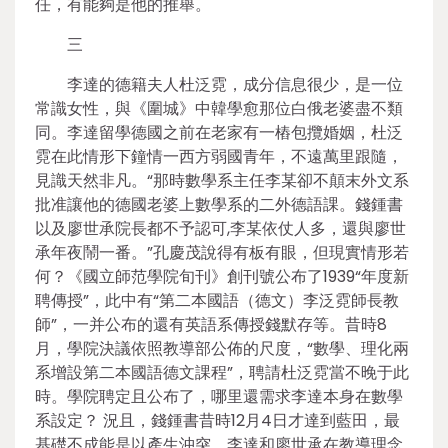
任，有能夠是他的推舉。
三
李達的德籍夫人杜泛霓，成分信息很少，是一位
常識女性，與《圍城》中韓學愈那位白俄老婆盡不類
同。李達留學德國之前在老家有一樁包攬婚姻，杜泛
霓在此情形下鐘情一西方弱國青年，不遠萬里跟隨，
見識天然非凡。“那時數學系主任李某卻不顛末外文系
批准讓他的德國老婆上數學系的二外德語課。錢鍾書
以及廖世承院長都不予認可,李某依仗人多，還與廖世
承年夜鬧一番。”孔慶茂說得有板有眼，但現實情形若
何？《國立師范學院旬刊》創刊號公布了1939“年度新
聘傳授”，此中有“第二本國語（德文）李泛霓師長教
師”，一并公布的還有英語系傳授錢默存等。昔時8
月，學院決議依照教導部公佈的尺度，“數學、理化兩
系增設第二本國語德文課程”，聘請杜泛霓當不晚于此
時。學院聘定且公布了，哪里還需求李達本身在數學
系設定？ 況且，錢鍾書昔時12月4日才達到藍田，最
基礎不成能是以產生沖突。李達和廖世承在教導理念