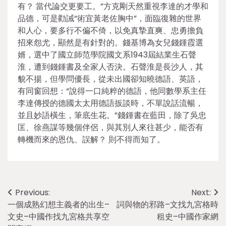
有？ 當代論交更要工。”方克剛天然重視李達的才學和
品德，可是勸誡“術宜黃老佐胸中”，面臨復雜的世界
和人心，要多行不偏不倚，以免真摯直爽、忠勇擔負
招來怨尤，顯然是有針對的。錢基博為女兒錢鍾霞選
婿，選中了國立師范學院國文系1943屆結業生石聲
淮，遭到錢鍾書及全家人否決。石聲淮是長沙人，其
貌不揚，但學問優長，從未出國卻知曉德語、英語，
有同窗回想：“說得一口純粹的德語，他同數學系主任
李達傳授的德國太太用德語扳談時，不單說話流暢，
並且妙語橫生，筆底生花。”錢鍾書在藍田，除了吳忠
匡、徐燕謀等幾個伴侶，與其別人來往甚少，能否有
轉機而來的恩仇、誤解？ 則不得而知了。
Post
Previous:
Next:
一個成熟幻想主義者的出生–
詞與物的邪路–文找九宮格時
navigation
文史–中國作找九宮格共享空
租史–中國作家網