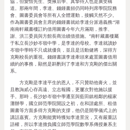
協，但愛惜先生、獎掖后學、真摯待人也是廣受稱
道。那兩年間，李達、錢鍾書頻仍同時列席學院院務
會、圖書委員會等所有人全體運動，接觸天然不少。
作為圖書委員會主席的錢鍾書就給李達分派過義務:“湖
南南軒藏書樓訂約借用圖書今年六月滿期，推李、
謝、洪三委員與方館長商洽續借措施。”南軒藏書樓屬
于私立長沙妙岑嶺中學，是李達的母校。李達就讀妙
岑嶺中學時不只成就優良，並且是活動健將，深得方
克剛校長的重視。錢鍾書讓李達牽頭來處置圖書借用
續約的事務，顯然是斟酌到了李達和方克剛的傑出關
系。
方克剛是李達平生的恩人，不只贊助他膏火，並
且教誨貳心存高遠、立志報國，更屢次對他施以援
手。那時，長沙妙岑嶺中學遷至與藍田鎮相鄰的楊家
灘辦學，國立師范學院開設之初，在和諧處所、租借
圖書等方面多得方克剛的支撐，他仍是開學儀式上的
講話嘉賓。方克剛能實時獲知李達景況，又有嚴重話
語權，所以李達擔負國立師范學院數學系傳授兼系主