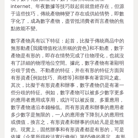
internet、年夜數據等技巧鼓起前就曾經存在，但源
于這些技巧，傳統產物轉變了存在或供給情勢，即數
字化了，成為數字產物，盡管抵消費者而言產物的焦
點效能不變。
數字產物具有以下特征：起首，比擬于傳統商品中的
無形動產(我國增值稅法所稱的貨色)和不動產，數字
產物是有形的，即存在情勢完成了往物理化，也就沒
有了詳細的物理地位空間。據此，數字產物有著顯明
分歧于貨色、不動產的特征，并在有形的特征方面與
有形資產(例如技巧、商標等)和辦事有著雷同之處。
其次，比擬于有形資產和辦事，數字產物仍是有著一
些分歧的特征。例如，數字產物可以被多少數字更多
的應用者應用或享用，或許可以被反復、多重應用，
數字產物邊沿本錢極低。而有形資產和辦事的應用者
多少數字是無限的，一人的應用會下降別人的應用性
或價值，換言之，有形資產和辦事的供給凡是是無限
的。現實上，固然辦事和有形資產都是有形的，可是
依據《企業所得稅法實行條例》第65條的界定，有形