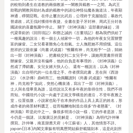
的較勁則產生在道教的兩個教派——闡教與截教——之間。為武王
助戰的闡教與助紂為虐的截教中的諸位神怪仙魔各施道法，年夜顯
神通，睜開惡戰。在停止屢次比武后，公理終于克服險惡，暴政代
替虐政，武王伐紂獲得年夜捷。全書在姜子牙封神、周武王分封各
國諸侯的喜慶氛圍中停止。 關于《封神演義》這部書的緣起，清
代梁章鉅的《回田瑣記》和鄧之誠的《古董瑣記》都為我們供給了
一種風趣的說法：有一個士人傾家中一切，為他的年夜女兒置辦豐
富的嫁奩。二女兒看著難免心生怨氣。士人撫慰她不用煩惱。這位
慈祥的父親依據《尚書·武成篇》“惟爾有神，尚克相予”一語，歸納
出一部《封神演義》，把書稿交到二女兒手中，讓她用賣書所得置
辦嫁奩。父親并沒有偏疼，他的自負是有事理的，《封神演義》公
然成了滯銷書。女兒女婿大快人心。 還有一種說法，以為《封神
演義》出自明代的一位名儒之手。作者撰寫此書，意在與《西游
記》《水滸傳》鼎峙而三。他偶爾讀到《尚書·武成篇》“惟爾有
神，尚克相予”如此，突然心機泉涌，寫出了一部《封神演義》。
士人與名儒畢竟為誰，這些說法又有多年夜的靠得住性，我們不得
而知。中國現代小說一向處于正統文學構造的邊沿，不登年夜雅之
堂，位置低微，小說家也恥于在本身的作品上具上真正的姓名，形
成作者的佈景材料匱乏，從而報酬地制造出很多“作者懸案”。《封
神演義》即是此中之一。像很多明清小說一樣，它的作者是誰，至
今仍是一個謎。 比擬廣泛的見解是，《封神演義》為明代許仲琳
撰寫。許仲琳，南直隸應天府（今江蘇省）人，其他情形不詳。
japan(日本)內閣文庫躲有明萬歷間姑蘇舒載陽刻本，這是此刻所