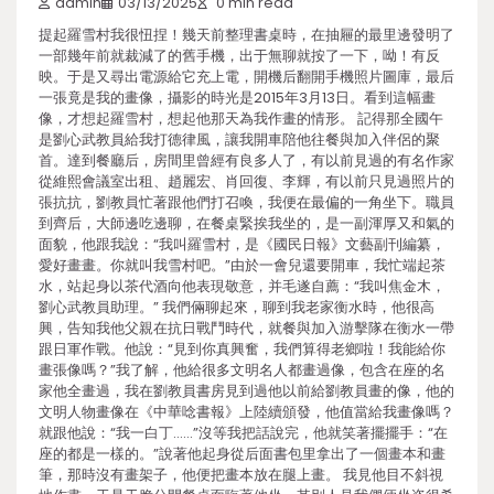
admin
03/13/2025
0 min read
提起羅雪村我很忸捏！幾天前整理書桌時，在抽屜的最里邊發明了
一部幾年前就裁減了的舊手機，出于無聊就按了一下，呦！有反
映。于是又尋出電源給它充上電，開機后翻開手機照片圖庫，最后
一張竟是我的畫像，攝影的時光是2015年3月13日。看到這幅畫
像，才想起羅雪村，想起他那天為我作畫的情形。 記得那全國午
是劉心武教員給我打德律風，讓我開車陪他往餐與加入伴侶的聚
首。達到餐廳后，房間里曾經有良多人了，有以前見過的有名作家
從維熙會議室出租、趙麗宏、肖回復、李輝，有以前只見過照片的
張抗抗，劉教員忙著跟他們打召喚，我便在最偏的一角坐下。職員
到齊后，大師邊吃邊聊，在餐桌緊挨我坐的，是一副渾厚又和氣的
面貌，他跟我說：“我叫羅雪村，是《國民日報》文藝副刊編纂，
愛好畫畫。你就叫我雪村吧。”由於一會兒還要開車，我忙端起茶
水，站起身以茶代酒向他表現敬意，并毛遂自薦：“我叫焦金木，
劉心武教員助理。” 我們倆聊起來，聊到我老家衡水時，他很高
興，告知我他父親在抗日戰鬥時代，就餐與加入游擊隊在衡水一帶
跟日軍作戰。他說：“見到你真興奮，我們算得老鄉啦！我能給你
畫張像嗎？”我了解，他給很多文明名人都畫過像，包含在座的名
家他全畫過，我在劉教員書房見到過他以前給劉教員畫的像，他的
文明人物畫像在《中華唸書報》上陸續頒發，他值當給我畫像嗎？
就跟他說：“我一白丁……”沒等我把話說完，他就笑著擺擺手：“在
座的都是一樣的。”說著他起身從后面書包里拿出了一個畫本和畫
筆，那時沒有畫架子，他便把畫本放在腿上畫。 我見他目不斜視