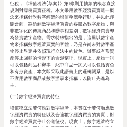
征稅，《增值稅法(草案)》第1條則用抽象的概念直接
規則對應稅買賣征稅。本文采用數字經濟買賣這一概
念來指稱針對數字經濟的增值稅應稅行動，并以此睜
開會商。斟酌到數字經濟買賣的客體為數字產物，與
非數字化的傳統商品和辦事相差別，數字經濟買賣即
為發賣數字產物。需求特殊指出的是，這里以數字產
物來指稱數字經濟買賣的客體，乃是在尚未對數字產
物停止界定并依照現行立法中的貨色、辦事或有形資
產停止回類的情形下的含混稱呼。現實上，產物一詞
可以包括商品和辦事，此中商品一詞又可以包括貨色
和有形資產，本文即采取此語義上的邏輯關系，是以
不宜用數字商品或數字辦事來指稱，以防止先進為
主。
(二)數字經濟買賣的特征
增值稅立法若何應對數字經濟，本質在于若何順應數
字經濟買賣的特征以及合適數字經濟買賣的實質，對
數字經濟買賣停止公道征稅。現實上，數字經濟樹立