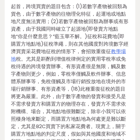
起首，跨境買賣的題目包含：(1)若數字產物被回類為
貨色，由于數字產物的往物理化特征，起運地或地點
地尺度無法實用；(2)若數字產物被回類為辦事或有形
資產，由于我國同時確立了起源地(即發賣方地點
地“你是什麼意思？”藍玉華不解。)征稅和花費地(即
購置方地點地)征稅準繩，則在其他國度對跨境數字經
濟買賣采花費地征稅的情形下，會招致重復征
教學場
地
稅。尤其是斟酌到增值稅律例定的實用零稅率或免
稅待遇的跨境發賣辦事、有形資產很是無限，觸及數
字產物則更少，例如，零稅率僅觸及軟件辦事、信息
體系辦事等，免稅僅觸及市場行銷投放地在境外的市
場行銷辦事、有形資產等，(18)此種重復征稅的題目
將更為嚴重。此外，由于數字產物的發賣和接受凡是
不需求發賣方和購置方的物理存在，發賣方不需求依
附機構、場合，其地點地很難斷定，除非小我可以依
照棲身地來斷定，而購置方地點地為何處更是難以斷
定，尤其是B2C買賣下的私家花費者。現實上，關于
購置方地點地的判定尺度，假如與其他國度和地域不