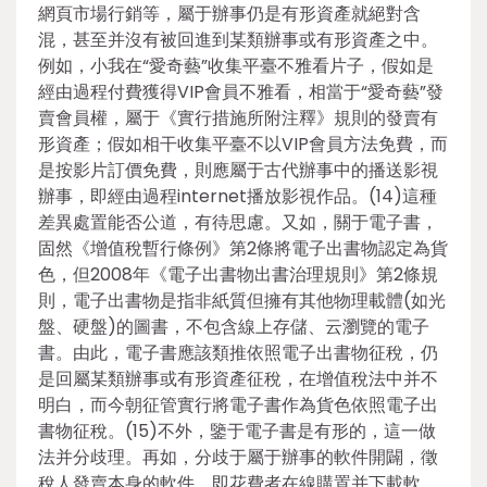
網頁市場行銷等，屬于辦事仍是有形資產就絕對含
混，甚至并沒有被回進到某類辦事或有形資產之中。
例如，小我在“愛奇藝”收集平臺不雅看片子，假如是
經由過程付費獲得VIP會員不雅看，相當于“愛奇藝”發
賣會員權，屬于《實行措施所附注釋》規則的發賣有
形資產；假如相干收集平臺不以VIP會員方法免費，而
是按影片訂價免費，則應屬于古代辦事中的播送影視
辦事，即經由過程internet播放影視作品。(14)這種
差異處置能否公道，有待思慮。又如，關于電子書，
固然《增值稅暫行條例》第2條將電子出書物認定為貨
色，但2008年《電子出書物出書治理規則》第2條規
則，電子出書物是指非紙質但擁有其他物理載體(如光
盤、硬盤)的圖書，不包含線上存儲、云瀏覽的電子
書。由此，電子書應該類推依照電子出書物征稅，仍
是回屬某類辦事或有形資產征稅，在增值稅法中并不
明白，而今朝征管實行將電子書作為貨色依照電子出
書物征稅。(15)不外，鑒于電子書是有形的，這一做
法并分歧理。再如，分歧于屬于辦事的軟件開闢，徵
稅人發賣本身的軟件，即花費者在線購置并下載軟