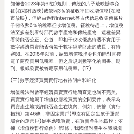
知佈告2023年第61號)規則，傳統的片子放映辦事免
征(在鄉村放映)或依照3％的征收率征收增值稅(在城
市放映)，但經由過程internet等古代信息收集傳佈片
子需依照6％的稅率征收增值稅。征稅待趕上，增值稅
法至多差別看待部門數字產物和傳統產物，這種差異
看待能否公正、公道，即相干稅收優惠待遇不實用于
數字經濟買賣能否晦氣于數字經濟財產的成長，有待
審閱。在2018年以前，歐盟增值稅指令也消除對直接
電子商務實用低稅率，但之后規則數字化的圖書、期
刊、報紙發賣被答應享用低稅率。(17)
(三)數字經濟買賣實行地有待明白和細化
增值稅法對數字經濟買賣實行地簡直定也尚不完美。
買賣實行地屬于增值稅應稅買賣的空間要件，表示為
買賣產生地或許能否產生在境內。例如，依據《實行
措施》第46條，非固定業戶(即沒有固定生孩子運營
場合的運營戶)從事應稅買賣，在買賣產生地徵稅；依
據《增值稅暫行條例》第1條，我國僅對產生在我國境