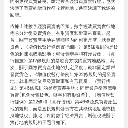
內的應稅買賣征稅。斷定數字經濟買賣實行地，也就
決議了買賣的增值稅征收管轄地，進而決議了稅源的
回屬。
依據上述數字經濟買賣的回類，數字經濟買賣實行地
需求分辨從發賣貨色、有形資產和辦事來審閱。起
首，關于買賣產生地在我國境內的判定尺度，就發賣
貨色，《增值稅暫行條例實行細則》第8條規則的是貨
色的起運地或地點地；就發賣辦事和有形資產，《實
行措施》第12條規則的是發賣方或購置方地點地。其
次，關于國際買賣產生地的判定尺度，就非固定業戶
發賣貨色，《增值稅暫行條例》第22條規則的是發賣
地；就非固定業戶發賣辦事和有形資產，《實行措
施》第46條規則的是買賣產生地；固定業戶從事應稅
買賣(包含發賣貨色、辦事和有形資產)，《增值稅暫
行條例》第22條和《實行措施》第46條疏忽買賣產生
地的規則，而是直接規則發賣方在其機構地點地或棲
身地徵稅。據此，針對數字經濟買賣，增值稅法關于
實行地的規則相干題目如下。