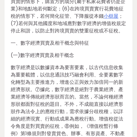
買賣的情形下，購置方的成分(屬于私家花費者仍是企
業)和地點地若何斷定；(6)在跨境買賣實行花費地征
稅的情形下，若何簡化征管、下降服從本錢
小樹屋
；
(7)若何與其他國度和地域應對數字經濟的增值稅規定
停止和諧，以防止對跨境買賣的雙重征稅或不征稅。
一、數字經濟買賣及相干概念與特征
(一)數字經濟買賣及相干概念
數字經濟是以數據資本為要害要素，以古代信息收集
為重要載體，以信息通訊技巧融會利用、全要素數字
化轉型為主要推進力，增進公正與效力加倍同一的新
經濟形狀。⑦據此，數字經濟是絕對于農業經濟、產
業經濟等傳統經濟形狀而言的。當然，不論何種經濟
形狀都面對征稅的題目。不外，不成能直接以經濟形
狀作為法令上的應稅行動，需求依據分歧稅種，以詳
細的經濟現實、行動或成果為應稅行動。增值稅從法
令角度是對買賣的征稅，⑧例如，《增值稅暫行條
例》第1條規則對發賣貨色、辦事、有形資產、不動產