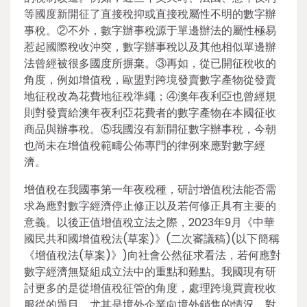
等國度新開征了直接稅抑或直接稅屬性不明的數字辦
事稅。②不外，數字辦事稅源于單邊辦法的屬性極易
惹起國際稅收沖突，數字辦事稅以及其他相似單邊辦
法曾經被很多國度所摒棄。③再如，從已開征稅收的
角度，例如增值稅，歐盟對跨境發賣數字產物從發賣
地征稅改為花費地征稅準繩；④澳年夜利亞也曾經規
則對發賣給澳年夜利亞花費者的數字產物在本國征收
商品與辦事稅。⑤我國沒有新開征數字辦事稅，今朝
也尚未在增值稅範疇公佈專門的律例來應對數字經
濟。
增值稅在我國事第一年夜稅種，研討增值稅法能否需
求為應對數字經濟停止修正以及若何修正具有主要的
意義。以後正值增值稅立法之際，2023年9月《中華
國民共和國增值稅法(草案)》(二次審議稿)(以下簡稱
《增值稅法(草案)》)向社會公然征求看法，若何應對
數字經濟無疑組成立法中的重點和難點。我國現有研
討更多的是從增值稅征管的角度，處理跨境買賣稅收
服從的題目，尤其是境外企業向境外銷售的情況。對