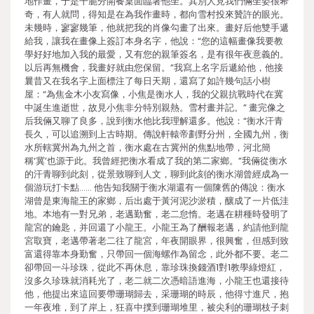
地作畫，于是干脆分開餐桌面臨著他坐。其別人見我們倆坐姿很希
奇，有人就問，得知是在為我作畫時，都向雪村投來贊許的眼光。
未幾時，寥寥幾筆，他就把我的肖像勾畫了出來。畫好后他雙手遞
給我，讓我在畫像上簽訂本身名字，他說：“您的這幅畫像我要教
學好好地加入我的最愛，又有您的親筆簽名，是有很年夜意義的。
以后再無機會，我畫好就由您保留。”我寫上名字后遞給他，他接
曩昔又在我名字上面標注了每日天期，還寫了如許幾句話小樹
屋：“為焦金木小友寫像，小焦是衡水人，我的父親抗戰時代在冀
中誕生進逝世，故見小焦非分特別親熱。雪村畫并記。” 畫完像之
后我倆又聊了良多，說到衡水他比我理解還多。他說：“衡水汗青
長久，可以追溯到上古時期。傳說軒轅帝劃野分州，全國九州，衡
水所轄冀州為九州之首，衡水處在古冀州的焦點地帶，河北簡
稱‘冀’也源于此。我曾經把衡水看成了我的第二家鄉。”我倆從衡水
的汗青聊到此刻，從景致聊到人文，聊到此刻的衡水湖曾經成為一
個游玩打卡點…… 他告知我關于衡水湖還有一個陳舊的傳說：衡水
湖曾是東海龍王的家鄉，后出處于黃河泥沙淤積，釀成了一片低洼
地。本地有一對兄弟，老邁勤奮，老二怠惰。老邁在耕種時發明了
龍宮的鑰匙，并回還了小龍王。小龍王為了酬報老邁，約請他到龍
宮取寶，老邁帶著老二往了龍宮，年夜開眼界，很興奮，但感到致
富還得靠本身勤奮，只帶回一個海螺作為留念，此外都不要。老二
卻帶回一斗珍珠，從此不再休息，靠珍珠換錢酒1對1教學綠燈紅，
沒多久珍珠就消耗光了，老二就二次憑暗語進海，小龍王也還接待
他，他提出來這回要帶珊瑚歸去，采珊瑚的時辰，他得寸進尺，抱
一年夜堆，到了岸上，狂喜中撲到珊瑚堆里，被尖利的珊瑚枝子刺