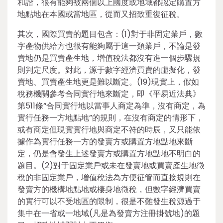
和諧，很有能夠被兩個以上國度或地域都認定購置方
地點地在本國或當地區，從而又招致重復征稅。
其次，國際買賣的題目包含：(1)對于非固定業戶，數
字產物供給方也很有能夠屬于這一類業戶，不論是發
賣地仍是買賣產生地，增值稅法都沒有進一個步驟規
則判定尺度。對此，源于數字經濟買賣的虛擬化，發
賣地、買賣產生地更是難以斷定。(19)現實上，假如
稅務機關參考合同實行地來斷定，即《平易近法典》
第511條“合同實行地以當事人商定為準，沒有商定，為
實行任務一方地點地”的規則，在沒有商定的情形下，
或有商定但現實實行地與商定不符的時辰，又只能依
據作為實行任務一方的發賣方或購置方地點地來斷
定，仍是會發生上述發賣方或購置方地點地不明白的
題目。(2)對于固定業戶或未在發賣地或買賣產生地徵
稅的非固定業戶，增值稅法為方便征管而直接規則在
發賣方的機構地點地或棲身地徵稅，但數字經濟買賣
的實行可以不受地區的限制，很是不難發生稅源過于
集中在一省或一地域(凡是為發賣方注冊掛號地)的題