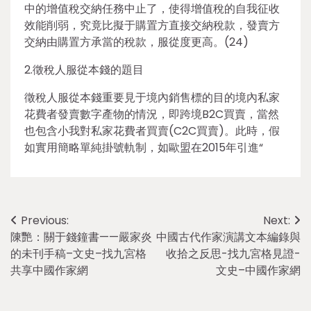
中的增值稅交納任務中止了，使得增值稅的自我征收
效能削弱，究竟比擬于購置方直接交納稅款，發賣方
交納由購置方承當的稅款，服從度更高。(24)
2.徵稅人服從本錢的題目
徵稅人服從本錢重要見于境內銷售標的目的境內私家
花費者發賣數字產物的情況，即跨境B2C買賣，當然
也包含小我對私家花費者買賣(C2C買賣)。此時，假
如實用簡略單純掛號軌制，如歐盟在2015年引進“
Post
Previous:
Next:
陳艷：關于錢鐘書——嚴家炎
中國古代作家演講文本編錄與
navigation
的未刊手稿–文史–找九宮格
收拾之反思-找九宮格見證-
共享中國作家網
文史–中國作家網