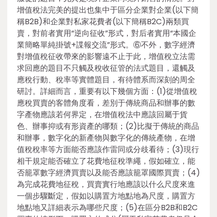
增值稅法完美的提出也集中于區分企業對企業(以下簡
稱B2B)和企業對私家花費者(以下簡稱B2C)兩類買
賣，對前者實用“逆向征收”形式，對后者實用“本國企
業簡略單純掛號+諜報交流”形式。⑥不外，數字經濟
對增值稅征收帶來的影響遠不止于此，增值稅立法需
求回應的題目不只觸及稅收征管的法式題目，還觸及
應稅行動、稅率等實體題目，有待體系而深刻的周全
研討。詳細而言，重要有以下幾個方面：(1)從增值稅
應稅買賣的客體角度看，差別于傳統商品和辦事的數
字產物應該若何界定，在增值稅法中應該回屬于貨
色、辦事抑或有形資產的哪類；(2)比擬于傳統的商品
和辦事，數字化的新產物與數字化的傳統產物，在增
值稅稅率等方面能否應該作雷同或分歧看待；(3)現行
相干規定能否確立了花費地征稅準繩，假如確立，能
否籠罩數字經濟買賣以及能否應該籠罩國際買賣；(4)
為完成花費地征稅，買賣實行地應該以什么尺度來進
一個步驟斷定，假如以購置方地點地為尺度，購置方
地點地又詳細表示為哪些尺度；(5)在區分B2B和B2C