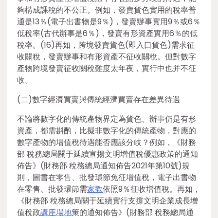
夠構成課稅的不公正。例如，發賣貨色實用的稅率普
通是13％(電子出書物是9％)，發賣辦事實用9％或6％
低稅率(古代辦事是6％)，發賣有形資產實用6％的低
稅率。(16)再如，跨境發賣貨色(即入口貨色)需求征
收關稅，發賣辦事和有形資產不征收關稅。但對數字
產物跨境發賣征收關稅難度太年夜，實行中也并不征
收。
(二)數字經濟買賣與傳統經濟買賣存在差異待遇
不論將數字化的傳統產物界定為貨色、辦事仍是有形
資產，都需斟酌，比擬非數字化的傳統產物，對應的
數字產物的增值稅待遇能否應該分歧？例如，《財務
部 稅務總局關于延續宣揚文明增值稅優惠政策的通知
佈告》(財務部 稅務總局通知佈告2021年第10號)規
則，圖書在零售、批發環節免征增值稅，電子出書物
在零售、批發環節需
家教
依照9％征收增值稅。再如，
《財務部 稅務總局關于延續實行支撐文明企業成長增
值稅政
講座場地
策的通知佈告》(財務部 稅務總局通