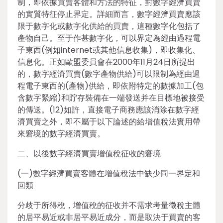
制，即依據買賣客體和方法的特征，對數字經濟買賣
的實質特征停止界定。詳細而言，數字經濟買賣應該
限于數字化或數字化供給的買賣，這種數字化包括了
產物自己。至于作甚數字化，可以界定為經由過程電
子東西(例如internet或其他信息收集)，即收集化、
信息化。正如歐盟委員會在2000年11月24日所提出
的，數字經濟買賣(數字產物供給)可以限制為經由過
程電子東西的(產物)供給，即依附特定的數據加工(包
含數字緊縮)和貯存裝備在一端發送并在目標地被接受
的傳送。(12)如許，直接電子商務應該消除在數字經
濟買賣之外，即不屬于以下論述的給增值稅法實用帶
來窘境的數字經濟買賣。
二、以後數字經濟買賣增值稅征收的窘境
(一)數字經濟買賣客體在增值稅法中缺少同一界定和
回類
分歧于所得稅，增值稅的征收并不需求考量徵稅主體
的居平易近或非居平易近成分，而是取決于買賣的客