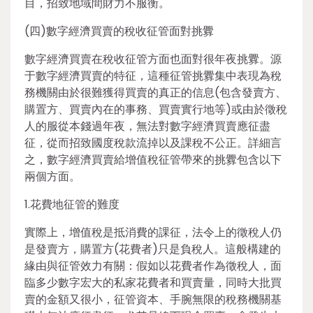
目，招致地域間財力不服衡。
(四)數字經濟買賣的稅收征管面對挑釁
數字經濟買賣在稅收征管方面也面對很年夜挑釁。源
于數字經濟買賣的特征，這種征管挑釁集中表現為稅
務機關由於很難獲得買賣的真正的信息(包含發賣方、
購置方、買賣內在的事務、買賣實行地等)或由於徵稅
人的服從本錢過年夜，無法對數字經濟買賣應征盡
征，從而招致國度稅款流掉以及課稅不公正。詳細言
之，數字經濟買賣給增值稅征管帶來的挑釁包含以下
兩個方面。
1.花費地征管的難度
實際上，增值稅是抵消費的課征，法令上的徵稅人仍
是發賣方，購置方(花費者)只是負稅人。這般構建的
緣由與征管效力有關：假如以花費者作為徵稅人，面
臨多少數字宏大的私家花費者和買賣量，同時大批買
賣的金額又很小，征管資本、手腕無限的稅務機關基