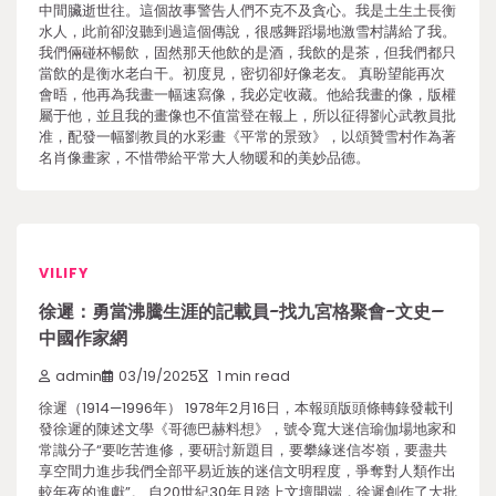
中間臟逝世往。這個故事警告人們不克不及貪心。我是土生土長衡
水人，此前卻沒聽到過這個傳說，很感舞蹈場地激雪村講給了我。
我們倆碰杯暢飲，固然那天他飲的是酒，我飲的是茶，但我們都只
當飲的是衡水老白干。初度見，密切卻好像老友。 真盼望能再次
會晤，他再為我畫一幅速寫像，我必定收藏。他給我畫的像，版權
屬于他，並且我的畫像也不值當登在報上，所以征得劉心武教員批
准，配發一幅劉教員的水彩畫《平常的景致》，以頌贊雪村作為著
名肖像畫家，不惜帶給平常大人物暖和的美妙品德。
VILIFY
徐遲：勇當沸騰生涯的記載員-找九宮格聚會-文史–
中國作家網
admin
03/19/2025
1 min read
徐遲（1914—1996年） 1978年2月16日，本報頭版頭條轉錄發載刊
發徐遲的陳述文學《哥德巴赫料想》，號令寬大迷信瑜伽場地家和
常識分子“要吃苦進修，要研討新題目，要攀緣迷信岑嶺，要盡共
享空間力進步我們全部平易近族的迷信文明程度，爭奪對人類作出
較年夜的進獻”。 自20世紀30年月踏上文壇開端，徐遲創作了大批