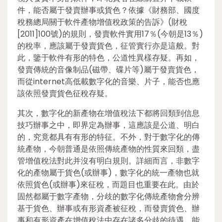
件，能否屬于發賣辦事或貨色？依據《財務部、國度
稅務總局關于軟件產物增值稅政策的告訴》(財稅
[2011]100號)的規則，發賣軟件實用17％(今朝是13％)
的稅率，應該屬于發賣貨色，征管實行亦是這般。對
此，鑒于軟件有形的特色，公道性異樣存疑。再如，
發賣傳統的音像制品(磁帶、碟片等)屬于發賣貨色，
而從internet高低載數字化的音樂、片子，能否也應
該依照發賣貨色征稅存疑。
其次，數字化的新產物在增值稅法下都將回類到信息
技巧辦事之中，即界定為辦事，這應該是公道、明白
的，究竟都具有有形的特征。不外，對于數字化的傳
統產物，今朝普通是依照傳統產物的性質來回類，盡
管增值稅法對此并沒有明白規則。詳細而言，非數字
化的產物屬于貨色(或辦事)，數字化的統一產物也就
依照貨色(或辦事)來征稅，而題目也重要在此。由於
固然都屬于數字產物，分歧的數字化傳統產物會分辨
基于貨色、辦事或有形資產被征稅，而發賣貨色、辦
事和有形資產在增值稅法中存在諸多分歧的待遇，能