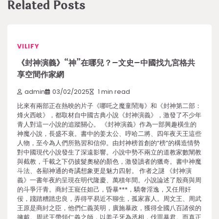
Related Posts
VILIFY
《封神演義》“神”在哪兒？–文史–中國找九宮格共
享空間作家網
admin
03/02/2025
1 min read
比來有兩部正在熱映的片子《哪吒之魔童鬧海》和《封神第二部：
烽火西岐》，都取材自中國古典小說《封神演義》，激發了不少年
青人對這一小說的追蹤關心。 《封神演義》作為一部興趣橫生的
神魔小說，長盛不衰。書中的姜太公、哼哈二將、四年夜天王這些
人物，至今為人們所熟習和信仰。由封神榜首創的“榜”的構造情勢
對中國現代小說發生了深遠影響。小說中勢不兩立的道教家數闡教
與截教，千載之下仍披髮奧秘的顏色，激發讀者的獵奇。書中神魔
斗法、各顯神通的奇譎想象更是魅力四射。 作者之謎 《封神演
義》一書年夜約呈現在明代隆慶、萬積年間。小說論述了殷商與周
的斗爭汗青。商紂王寵任妲己，昏暴***，驕奢淫逸，又任用奸
佞，踐踏糟踏忠良，弄得平易近不聊生，孤家寡人。周文王、周武
王原是商紂之臣，他們仁義英明，廣施暴政，獲得全國八百諸侯的
擁戴。周武王帶領仁義之師，以姜子牙為丞相，伐罪暴君。而真正