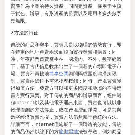
資產作為企業的持久資產，同固定資產一樣用于生孩
子貨色、辦事；有形資產的發賣以及應用者多少數字
更無限。
2.方法的特征
傳統的商品和辦事，買賣凡是以物理的情勢實行，即
在特定的地址買賣兩邊面臨面實行發賣和購置；同
時，年夜部門買賣產生在一國境內。不外，數字經濟
下，基于古代信息收集出生了一個新的市場即電子市
場，買賣不再被地
共享空間
輿間隔或國度鴻溝所限
制，買賣兩邊也不需求物理接觸；同時，跨境買賣變
得加倍方便，發賣方可以和更多國度和地域的不特定
買方實行買賣。對于傳統的商品和辦事而言，經由過
程internet以及其他電子通訊東西，買賣也可以以非
物理接觸的方法停止，或在跨境層面睜開，可是其與
數字經濟買賣比擬，買賣方法仍然屬于傳統的方法。
詳細而言，internet僅施展了一個聯絡的效能，傳統
的商品仍然以線下的方
瑜伽場地
法被寄送，例如商品