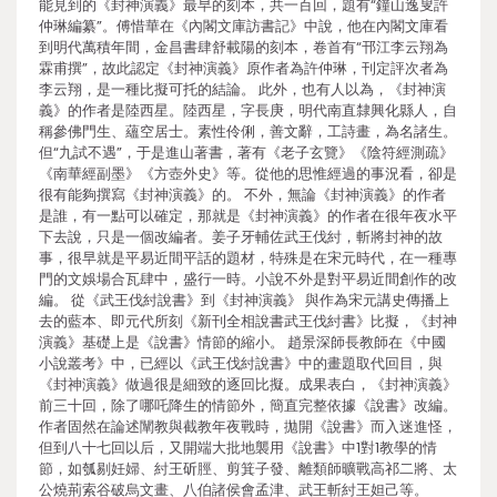
能見到的《封神演義》最早的刻本，共一百回，題有“鐘山逸叟許
仲琳編纂”。傅惜華在《內閣文庫訪書記》中說，他在內閣文庫看
到明代萬積年間，金昌書肆舒載陽的刻本，卷首有“邗江李云翔為
霖甫撰”，故此認定《封神演義》原作者為許仲琳，刊定評次者為
李云翔，是一種比擬可托的結論。 此外，也有人以為，《封神演
義》的作者是陸西星。陸西星，字長庚，明代南直隸興化縣人，自
稱參佛門生、蘊空居士。素性伶俐，善文辭，工詩畫，為名諸生。
但“九試不遇”，于是進山著書，著有《老子玄覽》《陰符經測疏》
《南華經副墨》《方壺外史》等。從他的思惟經過的事況看，卻是
很有能夠撰寫《封神演義》的。 不外，無論《封神演義》的作者
是誰，有一點可以確定，那就是《封神演義》的作者在很年夜水平
下去說，只是一個改編者。姜子牙輔佐武王伐紂，斬將封神的故
事，很早就是平易近間平話的題材，特殊是在宋元時代，在一種專
門的文娛場合瓦肆中，盛行一時。小說不外是對平易近間創作的改
編。 從《武王伐紂說書》到《封神演義》 與作為宋元講史傳播上
去的藍本、即元代所刻《新刊全相說書武王伐紂書》比擬，《封神
演義》基礎上是《說書》情節的縮小。 趙景深師長教師在《中國
小說叢考》中，已經以《武王伐紂說書》中的畫題取代回目，與
《封神演義》做過很是細致的逐回比擬。成果表白，《封神演義》
前三十回，除了哪吒降生的情節外，簡直完整依據《說書》改編。
作者固然在論述闡教與截教年夜戰時，拋開《說書》而入迷進怪，
但到八十七回以后，又開端大批地襲用《說書》中1對1教學的情
節，如瓠剔妊婦、紂王斫脛、剪箕子發、離類師曠戰高祁二將、太
公燒荊索谷破烏文畫、八伯諸侯會孟津、武王斬紂王妲己等。