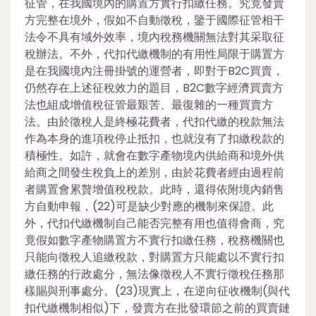
征管，在我國境內的購置方實行扣繳任務。究竟發賣
方完整在境外，假如不自動徵稅，鑒于國際征管相干
法令不具有域外效率，境內稅務機關無法對其采取征
稅辦法。不外，代扣代繳機制的有用性局限于購置方
是在我國境內注冊掛號的運營者，即對于B2C買賣，
仍然存在上述征稅效力的題目，B2C數字經濟買賣方
法也組成增值稅征管最艱苦、最復雜的一種買賣方
法。由於徵稅人是終極花費者，代扣代繳的稅款無法
作為本身的進項稅停止抵扣，也就沒有了扣繳稅款的
積極性。如許，就會在數字產物境內供給商和境外供
給商之間發生稅負上的差別，由於花費者經由過程前
者購置會累贅增值稅稅款。此時，還得依附境內銷售
方自動申報，(22)可是缺少對應的機制來保證。此
外，代扣代繳機制自己能否完整有用也值得會商，究
竟假如數字產物購置方不實行扣繳任務，稅務機關也
只能向徵稅人追繳稅款，對購置方只能處以不實行扣
繳任務的行政處分，無法像徵稅人不實行徵稅任務那
樣賜與刑事處分。(23)現實上，在逆向征收機制(與代
扣代繳機制相似)下，發賣方在批發環節之前的買賣鏈