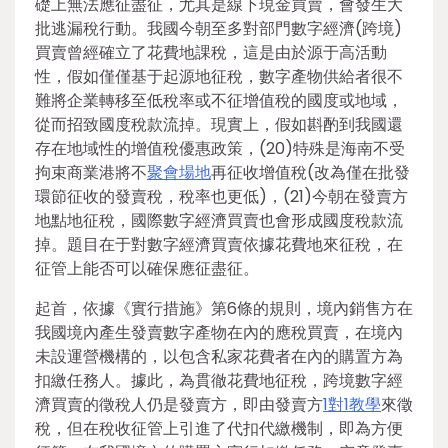
礎上無法應征盡征，尤其是線下現金買賣，會發生大
批逃漏稅行動。我國今朝至多對部門數字經濟(跨境)
買賣曾經確立了花費地課稅，這是由於源于高活動
性，假如僅僅基于起源地征稅，數字產物供給者很不
難將企業轉移至低稅率或不征增值稅的國度或地域，
從而招致國度稅款流掉。現實上，假如斟酌到我國還
存在地域性的增值稅優惠政策，(20)特殊是海南不受
拘束商業港將不
聚會場地
再征收增值稅(改為僅在批發
環節征收的發賣稅，稅率也更低)，(21)今朝在發賣方
地點地征稅，國際數字經濟買賣也會形成國度稅款流
掉。題目在于對數字經濟買賣依據花費地來征稅，在
征管上能否可以確保應征盡征。
起首，依據《實行措施》第6條的規則，境內銷售方在
我國境內產生發賣數字產物在內的應稅買賣，在境內
未設運營機構的，以包含私家花費者在內的購置方為
扣繳任務人。據此，為貫徹花費地征稅，跨境數字經
濟買賣的徵稅人仍是發賣方，即由發賣方
1對1教學
來徵
稅，但在稅收征管上引進了代扣代繳機制，即為方便