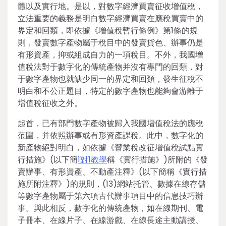
體以及實行地。是以，對數字經濟買賣征收增值稅，
立法重要的義務是明白數字經濟買賣在應稅買賣中的
界定和回類，即依據《增值稅暫行條例》第1條的規
則，發賣數字產物屬于稅目中的發賣貨色、辦事仍是
有形資產，抑或組成自力的一項稅目。不外，我國增
值稅法對于數字化的傳統產物并沒有專門的回類，對
于數字產物也就缺少同一的界定和回類，發生征稅不
明白和不公正題目，特定的數字產物也能夠會游離于
增值稅征收之外。
起首，已有部門數字產物被歸入我國增值稅法的應稅
范圍，并依照辦事或有形資產課稅。此中，數字化的
新產物絕對明白，如依據《營業稅改征增值稅試點實
行措施》(以下簡
1對1教學
稱《實行措施》)所附的《發
賣辦事、有形資產、不動產注釋》(以下簡稱《實行措
施所附注釋》)的規則，(13)網站托管、數據在線存儲
等數字產物屬于第六項古代辦事項目中的信息技巧辦
事。與此相反，數字化的傳統產物，如在線期刊、電
子冊本、在線片子、在線游戲、在線長途主動講授、