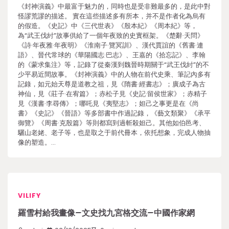
《封神演義》中最富于魅力的，同時也是受非難最多的，是此中對
怪謬荒謬的描述。 實在這些描述多有所本，并不是作者化為烏有
的假造。《史記》中《三代世表》《殷本紀》《周本紀》等，
為“武王伐紂”故事供給了一個年夜致的史實框架。《楚辭·天問》
《詩·年夜雅·年夜明》《淮南子·覽冥訓》、漢代賈誼的《舊書·連
語》、晉代常球的《華陽國志·巴志》、王嘉的《拾忘記》、李翰
的《蒙求集注》等，記錄了從秦漢到魏晉時期關于“武王伐紂”的不
少平易近間故事。《封神演義》中的人物在前代史乘、筆記內多有
記錄，如元始天尊是道教之祖，見《隋書·經書志》；廣成子為古
神仙，見《莊子·在宥篇》；赤松子見《史記·留侯世家》；赤精子
見《漢書·李尋傳》；哪吒見《夷堅志》；妲己之事更是在《尚
書》《史記》《晉語》等多部書中作過記錄，《藝文類聚》《承平
御覽》《周書·克殷篇》等則都寫到過斬殺妲己。其他如伯邑考、
驪山老姥、老子等，也是取之于前代冊本，依托想象，完成人物抽
像的塑造。…
VILIFY
羅雪村給我畫像–文史找九宮格交流–中國作家網