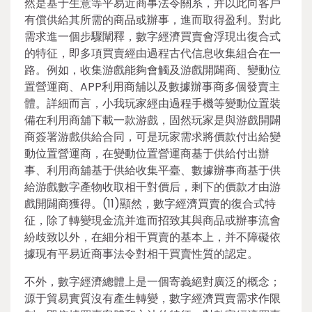
然是基于生意等平易近商事法令關系，并以此向客戶
有償供給其所需的商品或辦事，進而取得盈利。對此
需求進一個步驟闡釋，數字經濟買賣會浮現出復合式
的特征，即多項買賣經由過程古代信息收集組合在一
路。例如，收集游戲能夠會觸及游戲開闢商、變動位
置營運商、APP利用商舖以及數據辦事商多個發賣主
體。詳細而言，小我玩家經由過程手機等變動位置裝
備在利用商舖下載一款游戲，固然玩家是與游戲開闢
商簽署游戲供給合同，可是玩家需求將價款付出給變
動位置營運商，在變動位置營運商基于供給付出辦
事、利用商舖基于供給收集平臺、數據辦事商基于供
給游戲數字產物收取相干對價后，剩下的價款才由游
戲開闢商獲得。(11)顯然，數字經濟買賣的復合式特
征，除了轉變現金流并進而招致其與商品或辦事流會
紛歧致以外，在細分相干買賣的基本上，并不障礙依
據現有平易近商事法令對相干買賣性質的認定。
不外，數字經濟總體上是一個寄義絕對廣泛的概念；
源于貿易實質沒有產生轉變，數字經濟買賣需求作限