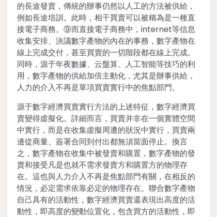
的長途發賣，傳統的辦事仍然以人工的方法被供給，
例如長途培訓。此時，相干買賣可以被稱為是一種直
接電子商務。⑨而直接電子商務中，internet等信息
收集安排、決議數字產物的內在的事務，數字產物在
線上完成交付，甚至買賣的一切階段都在線上完成。
同時，源于年夜數據、云盤算、人工智能等技巧的利
用，數字產物的供給加倍主動化，尤其是辦事供給，
人力的介入不再是單項買賣實行中的焦點部門。
源于數字經濟買賣實行方法的上述特征，數字經濟買
賣變得虛擬化。詳細而言，買賣并非在一個實體空間
中實行，而是在收集虛擬周遭的狀況中實行，買賣兩
邊從商量、簽署合同到付出都無須當面停止。換言
之，數字產物在收集中被發賣和購置，數字產物的發
賣和接受凡是也就不需求發賣方和購置方的物理存
在。這也與人力介入不再是焦點部門有關，在相反的
情況，必定需求依靠必定的物理存在。聯合數字產物
自己具有的活動性，數字經濟買賣還表現出高度的活
動性，即高度的變動位置化，包含買方的活動性，即