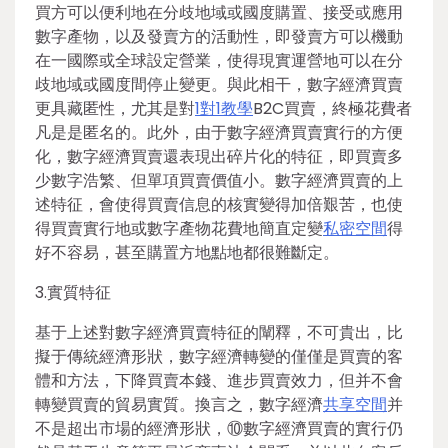
買方可以便利地在分歧地域或國度購置、接受或應用
數字產物，以及發賣方的活動性，即發賣方可以機動
在一國際或全球設定營業，使得現實運營地可以在分
歧地域或國度間停止變更。與此相干，數字經濟買賣
更具藏匿性，尤其是對
1對1教學
B2C買賣，終極花費者
凡是是匿名的。此外，由于數字經濟買賣實行的方便
化，數字經濟買賣還表現出碎片化的特征，即買賣多
少數字浩繁、但單項買賣價值小。數字經濟買賣的上
述特征，會使得買賣信息的核實變得加倍艱苦，也使
得買賣實行地或數字產物花費地簡直定變
私密空間
得
好不容易，甚至購置方地點地都很難斷定。
3.實質特征
基于上述對數字經濟買賣特征的闡釋，不可貴出，比
擬于傳統經濟形狀，數字經濟轉變的僅僅是買賣的客
體和方法，下降買賣本錢、進步買賣效力，但并不會
轉變買賣的貿易實質。換言之，數字經濟
共享空間
并
不是超出市場的經濟形狀，⑩數字經濟買賣的實行仍