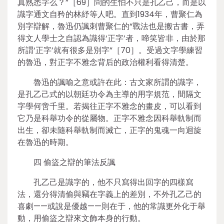
真熟悉字么？”［69］問的生怕不只是孔乙己，而是以
識字通文自矜的林紓等人吧。直到1934年，曹聚仁為
別字辯解，魯迅仍諷刺曹聚仁的“戰法也是搬古書，弄
得文人學士之自認為識得‘正字’者，啼笑皆非，由於那
所謂‘正字’就有很多是別字”［70］。受過文字學練習
的魯迅，對正字不雅念背后的政治權利看得清楚。
魯迅的諷喻之意或許在此：古文家所謂的識字，
是孔乙己式的以朝廷功令為主導的用字規范，間隔文
字學何啻千里。若揭往正字不雅念的畫皮，可以看到
它乃是科舉功令的從屬物。正字不雅念因科舉軌制而
出生，卻未隨科舉軌制而滅亡，正字的鬼魂一向迴旋
在魯迅的時期。
四 偷盜之辯的筆法反諷
孔乙己是識字的，他不只寫得出回字的四樣寫
法，還分得清偷與竊在字義上的差別，不外孔乙己的
喜劇——或說是優越——則在于，他的常識更外化于舉
動，用偷盜之辯來文飾本身的行動。