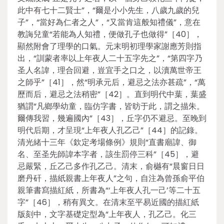
此中有七十二賢士”，“爾是小小先生，八歲九歲的兒
子”，“當好為仁者之人”，“又當肯這般知禮儀”，意在
教誨兒童“若能為人知禮，便做孔子也做得”［40］，
顯然附會了理學的口氣。元末明初理學家謝應芳則指
出，“訓蒙者率以上年夜人二十五字先之”，“第四字乃
圣人名諱，理合回避，豈宜手之口之，以瀆萬世帝王
之師乎”［41］，然“明承元后，避忌之法亦甚疏”，“萬
歷而后，避忌之法稍密”［42］。直到明代中葉，葉盛
猶謂“凡鄉學幼童，臨仿字書，皆昉于此，謂之描朱。
爾傳我習，幾遍國內”［43］，丘字仍不避忌。至晚到
明代后期，才呈現“上年夜人孔乙己”［44］的記錄。
清光緒十三年《欽定考場條例》規則“直書廟諱、御
名、至圣先師諱本字者，該生罰停三科”［45］，避
忌嚴緊，丘乙己多作孔乙己。清末，俞樾有“晨窗日日
磨丹矸，描紙親書上年夜人”之句，自注為曾孫俞平伯
親筆書寫描紅紙，所書為“‘上年夜人孔一己’等二十五
字”［46］，稍有異文。在清末至平易近國的描紅紙
版刻中，文字基礎定型為“上年夜人，孔乙己。化三