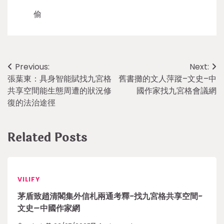
偷
Post
Previous:
Next:
張葉東：具身智能賦找九宮格
舊書攤的文人萍蹤–文史–中
navigation
共享空間能生態周遭的狀況修
國作家找九宮格會議網
復的法治途徑
Related Posts
VILIFY
茅盾致趙清閣集外信札兩通考釋-找九宮格共享空間-
文史–中國作家網