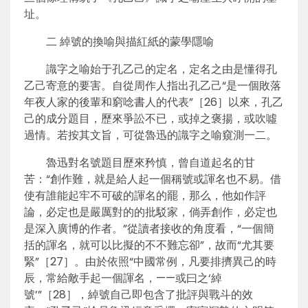
址。
二 綽號的換喻與描紅紙的蒙學隱喻
識字之喻始于孔乙己的定名，定名之由是懂得孔
乙己寄意的要害。自從周作人指出孔乙己“是一個敗落
年夜人家的後輩和窮唸書人的代表”［26］以來，孔乙
己的成分題目，歷來爭訟不已，或掉之褒揚，或吹噓
過情。若按其文旨，可從魯迅的識字之喻窺測一二。
魯迅對名號題目歷來矜慎，曾自道起名的甘
苦：“創作難，就是給人起一個稱號或諢名也不易。借
使有誰能起牢不可破的諢名的罷，那么，他如作評
論，必定也是嚴厲對的的批駁家，倘弄創作，必定也
是深入廣博的作者。”從讀者接收的角度看，“一個簡
括的諢名，就可以比擬的不不難忘卻”，故而“尤其要
緊”［27］。由於依照“中國常例，凡要排擠異己的時
辰，常給敵手起一個諢名，——或曰之‘綽
號’”［28］，綽號自己即包含了批評與戰斗的效