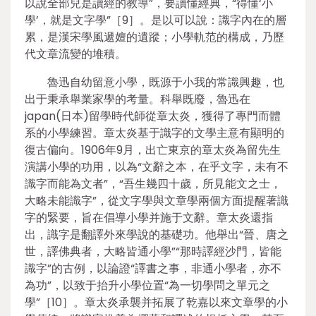
以說全部兒是讀經的教導”，要讀懂經典，“得懂‘小
學’，就是文字學”［9］。是以可以說：識字內在的層
累，是漢宋學風遞嬗的遺蹤；小學軌范的構成，乃歷
代文章流變的堆積。
魯迅自幼留意小學，既源于小我的常識興趣，也
出于秉承舉業家學的考量。科舉既廢，魯迅在
japan(日本)留學時代師從章太炎，獲得了專門而體
系的小學練習。章太炎基于識字的文學主意有顯明的
復古偏向。1906年9月，出亡東京的章太炎為留先生
演講小學的功用，以為“文辭之本，在乎文字，未有不
識字而能為文者”，“吾生幾四十歲，所見能文之士，
大略未能識字”，從文字學與文章學兩個方面提醒著識
字的緊要，旨在倡導小學并施于文辭。章太炎還指
出，識字是翻譯外來學說的基礎功。他舉出“晉、唐之
世，譯佛典者，大略皆通小學”“那時譯經沙門，皆能
識字”的古例，以論證“譯書之事，非通小學者，亦不
為功”，以致于抬升小學位置“為一切學問之單元之
學”［10］。章太炎承襲并拓展了乾嘉以來文章學的小