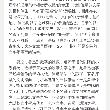
后來卻必定為特權者所收攬”的命運，指出晚期的文字
與權利伴生，具有著“莊嚴性”和“奧秘性”，因此布衣
是“不識字的，并非缺乏膏火，只由於限于標準，他不
配”。魯迅對識字之難有著多條理的熟悉。初階的識
字，“倘不費他十來年功夫，就不不難跨過”，而進階
的識字則是士年夜夫報酬的“加倍難”。至于“將字寫得
他人不熟悉，下焉者，是從《康熙字典》上查出幾個
古字來，夾進文章里面往”［25］，指的即是高階的、
文字學層面的識字。
要之，魯迅對識字的體認，遠源于漢代以降的小
學傳統，近得于章太炎的說話文字之學，是魯迅從事
譯述與創作的學術根柢。魯迅話語中的識字，有著渾
融的文明指向，可析為遞進的三個條理：一是蒙學條
理，指初階的認字習書。二是文章學條理，是中階的
文字利用，指科舉功令規范下的識字通文的文章學教
導。三是說話文字之學，指高階的學術層面的識字，
尤以乾嘉小學為代表，包含文字、音韻、訓詁之學。
三個條理構筑了《孔乙己》識字之喻產生與睜開的基