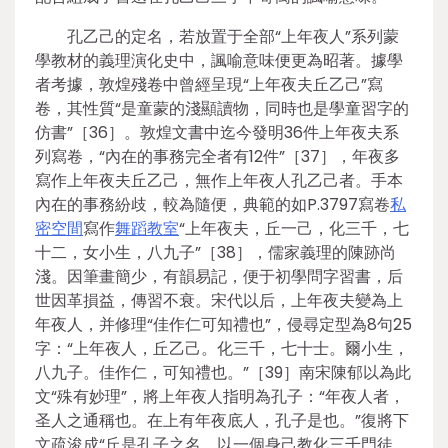
孔乙己的定名，若放置于全部“上年夜人”系列蒙
學教材的義理演化史中，諷喻意味便更為昭著。據學
者考據，敦煌殘卷中曾經呈現“上年夜夫丘乙己”寫
卷，其性質“是童蒙的淺顯讀物，同時也是學童習字的
仿書”［36］。敦煌文書中迄今發明36件上年夜夫系
列寫卷，“內在的事務完全者有12件”［37］，年夜多
寫作上年夜夫丘乙己，無作上年夜人孔乙己者。手本
內在的事務紛歧，較為隨便，典範的如P.3797寫卷
私
密空間
寫作
舞蹈教室
“上年夜夫，丘一己，化三千，七
十二，女小生，八九子”［38］，儒家義理的陳跡尚
淺。因筆畫簡少，有韻易記，便于初學問字習書，后
世因革損益，傳習不衰。宋代以后，上年夜夫變為上
年夜人，并修理“佳作仁可知禮也”，侵尋定型為8句25
字：“上年夜人，丘乙己。化三千，七十士。爾小生，
八九子。佳作仁，可知禮也。”［39］南宋陳郁以為此
文“殊有妙理”，將上年夜人指明為孔子：“年夜人者，
圣人之通稱也。在上有年夜底人，孔子是也。”復將下
文疏浚成“丘是孔子之名，以一個身己教化三千門徒，