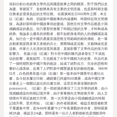
深刻分析白色經典文學作品與國度敘事之間的關系，對于我們以史
為鑒、掌握當下、首創將來具有主要的文明意義，也是新時期文藝
任務者必需肩負起的文明任務。 在羅廣斌生日100周年之際，本文
以《紅巖》為例，切磋新中國敘事的內涵邏輯、時期特征與文明價
值，為講好新時期中國故事供給鑒戒。固然任何文學作品都是小我
感觸感染的產品，但只要那些會聚了時期記憶的文學，才幹夠成為
經典。無論多么優良的傍觀者，都不如躬身進局的人的感觸感染逼
真。知行合一是中國共產黨宣揚思惟文明範疇的精良傳統，老一輩
反動家都是既拿筆又拿槍的兵士。實際陣線是這般，文藝陣線也是
這般。作家介入生涯的深度與廣度，直接影響了文學作品的張力和
影響力。 長篇小說《紅巖》對今世中國的幾代讀者發生了不成低
估的影響，毫無疑問，它也載進了今世中國精力的史冊。作品代表
了一個時期對新中國汗青的敘說，組成了絕對自力、完全的思惟和
審好心識系統，反應了人們對新中國豐盛多彩的藝術想象。 1961年
12月，白色經典長篇小說《紅巖》第一版本由中國青年出書社出
書，迄今顛末屢次印刷，總銷量已跨越1500萬冊，成為中國文學
出書史上一個難以超出的出書古跡。這背后有著深層的創作
password。《紅巖》是一部經過的事況了三次升華的經典：由小
我感觸感染向時期記憶升華，由汗青事務向文學經典升華，由人文
情懷向平易近族精力升華。 第一次升華是由小我感觸感染向時期
記憶升華。眾所周知，《紅巖》的作者羅廣斌、楊益言都曾被軟禁
于重慶集中營，是1949年重慶“11·27”年夜屠戮的幸存者，那時羅廣
斌25歲，楊益言24歲。那時還有一位介入者劉德彬也是殘餘洞年