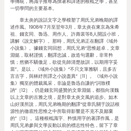
學傳統，將識字推尊為撰著和譯述的根柢之學，甚至
一切學問的主要基本。
章太炎的說話文字之學模塑了周氏兄弟晚期的譯
述作風。1908年7月至翌年3月，章太炎在東京為朱希
祖、錢玄同、魯迅、周作人、許壽裳等8人開設小班，
講解《說文解字》。那時，周氏兄弟正在翻譯《域外
小說集》。據錢玄同回想，周氏兄弟“思惟超卓，文章
淵懿，取材謹慎，翻譯忠誠，故造句選辭，非常矜
慎；然猶不驕傲足，欲從先師清楚故訓，以期用字妥
當”。是以，《域外小說集》“不只文筆雅馴，且多古
言古字，與林紓所譯之小說盡異”［11］。《域外小說
集》獨至的體裁風采，非論是魯迅自謙的“詞致樸
訥”［12］，仍是錢玄同盛贊的文章淵懿，都指向漢魏
以上文章的古雅之境，是對章太炎文風的追步。如木
山好漢所說，周氏兄弟晚期的翻譯“從章氏關于說話根
源性的徹底性思惟之中所取得影響是不克不及鄙棄
的”［13］。這種根柢識字、矜慎用字的著譯作風，是
周氏兄弟參與文學反動以前的標志性特色，留下了章