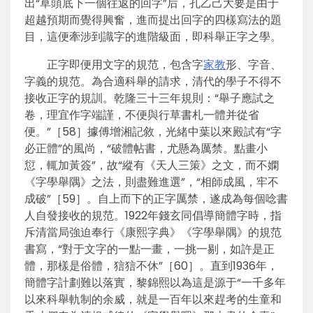
出“草頭底下一個往返的回字”后，孔乙己大要是由于
超越預期而覺得興奮，進而提出回字的四樣寫法的題
目，這便牽涉到識字的進階級面，即科舉正字之學。
正字即便用文字的規范，包含字
家教
形、字音、
字義的規范。為合適科舉的請求，清代的學子不得不
接收正字的規訓。乾隆三十三年規則：“舉子應試之
卷，理宜作字端謹，不便與行草書札一體并從省
便。”［58］據傅增湘記敘，光緒中葉以來殿試有“字
必正體”的風尚，“破體帖書，尤懸為厲禁。點畫小
愆，輒加黃簽”，故“縱有《天人三策》之文，而不嫻
《字學舉隅》之法，則盡難進選”，“相師成風，牢不
成破”［59］。自上而下的正字厲禁，遂成為每個唸書
人自發接收的規范。1922年錢玄同倡導簡體字時，指
斥清當局強迫奉行《康熙字典》《字學舉隅》的規范
書寫，“對于文字的一點一畫，一挑一剔，如許是正
體，那樣是俗體，狺狺不休”［60］。直到1936年，
簡體字計劃難以落實，黎錦熙以為這是源于“一千多年
以來科舉軌制的余威，就是一百年以來趕考的生童和