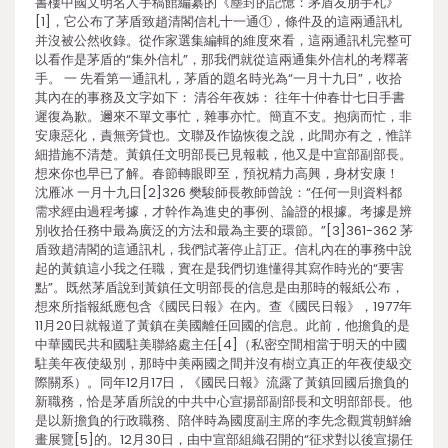
書樓中國文明名人手稿館編纂的《塵封的記憶：茅盾友朋手札》
[1]，它公布了茅盾致趙清閣信札十一通①，條件及的這兩通訊札
并沒被公然收錄。從作家選集編輯的維度來看，這兩通訊札完整可
以看作是茅盾的“集外信札”，那我們就從這兩通集外信札的考釋著
手。 一 先看第一通訊札，茅盾的題名時光為“一月十九日”，收拾
其內在的事務及文字如下： 清谷年夜姊： 往年十仲春廿七日手書
遲復為歉。邇來不單文事忙，雜事亦忙。簡直不支。抱病而忙，非
安康惡化，責無旁貸也。文聯及作協恢復之說，此間亦有之，惟詳
細措施不清楚。黃鎮任文明部長已見報載，他又是中宣部副部長。
想來你也早已了解。春節轉眼即至，預祝精力高興，身材安康！
沈雁冰 一月十九日[2]326 樊駿師長教師曾說：“任何一則資料都
需求經由過程考據，才幹作為進史的事例、論證的根據。考據是辨
別收拾任務中最為廣泛的方法和最為主要的環節。”[3]361-362 茅
盾致趙清閣的這通訊札，我們試著停止訂正。信札內在的事務中說
起的黃鎮這小我之任職，實在是我們切進懂得其寫作時光的“要害
點”。既然茅盾說到黃鎮任文明部長的信息是由那時的報紙公布，
想來所指報紙應包含《國民日報》在內。查《國民日報》，1977年
11月20日就報道了黃鎮在美國離任回國的信息。此前，他擔負的是
中華國民共和國駐美聯絡處主任[4]（私密空間相當于明天的中國
駐美年夜使級別，那時中美兩國之間并沒有樹立真正的年夜使級交
際關系）。同年12月17日，《國民日報》流露了黃鎮回國后擔負的
新職務，恰是茅盾所說的中共中心宣揚部副部長和文明部部長。他
是以新擔負的行政職務、陪伴時為國度副主席的李先念觀賞朝鮮繪
畫展覽[5]的。12月30日，由中宣部組織召開的“征求對以後宣揚任