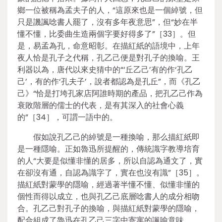
鄉一位被稱為孟夫子的人，“這原來也是一個綽號，但
只是譏諷唸書人罷了，沒有多年夜意思”，但“妙在半
懂不懂，比委曲生造兩個字要好得多了”［33］。但
是，易孟為孔，命意昭彰。在描紅紙的語境中，上年
夜人恰是孔子之代稱，孔乙己便是對孔子的換喻。王
利器以為，唐代以來史猜中的“‘丘乙己’有的作‘孔乙
己’，有的作‘孔夫子’，說者都認為是孔丘”，而《孔乙
己》“恰是打垮孔家店阿誰時期的產品，把孔乙己作為
衰敗階層的儒士的代表，是有其深入的社會心義
的”［34］，可謂一語中的。
假如說孔乙己的綽號是一種換喻，那么描紅紙即
是一種隱喻。正如魯迅所提醒的，傳統識字教導培育
的人“大要是似懂非懂的居多，所以自認為通文了，實
在卻沒有通，自認為識字了，實在也沒有識”［35］。
描紅紙對蒙學的隱喻，經過著半懂不懂、似懂非懂的
個性而得以成立，也與孔乙己底層唸書人的成分相吻
合。孔乙己對孔子的換喻，與描紅紙對蒙學的隱喻，
配合組成了魯迅在孔乙己三字中寄寓的諷喻意味。