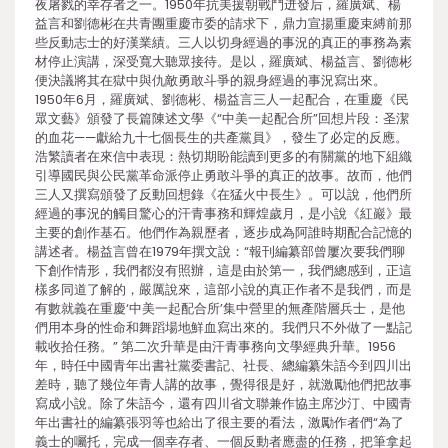
夜屠戮的幸存者之一。1950年抗美援朝戰鬥迸發后，羅廣斌、楊
益言和劉德彬在共青團重慶市委的請求下，鼎力宣揚重慶束縛前那
些反動志士的好漢業績。三人以切身經過的事況的真正的事務為素
材停止演講，深受寬大聽眾接待。是以，羅廣斌、楊益言、劉德彬
便決議將其在獄中與仇敵勇敢斗爭的親身經過的事況寫出來。
1950年6月，羅廣斌、劉德彬、楊益言三人一起配合，在重慶《民
眾文藝》頒發了長篇陳述文學《“中美一起配合所”回想片段：圣潔
的血花——獻給九十七個長生的共產黨員》，發生了必定的反應。
浩繁讀者在來信中表現：熱切期盼能讀到更多的有關黨的地下組織
引導國民與公民黨革命派停止勇敢斗爭的真正的故事。故而，他們
三人又撰寫頒發了反動回想錄《在猛火中長生》。可以說，他們所
經過的事況的觸目驚心的汗青事務和輝煌歲月，是小說《紅巖》最
主要的創作基石。他們作為親歷者，逐步成為阿誰時期配合記憶的
講述者。楊益言曾在1979年撰文說：“報刊編纂部曾屢次要我們聊
下創作情形，我們都沒有照辦，這是由於第一，我們總感到，正這
樣多同道了解的，嚴厲說來，這部小說的真正作者不是我們，而是
有數就義在重慶‘中美一起配合所’集中營里的無產階層兵士，是他
們用本身的性命和舞蹈場地鮮血寫出來的。我們只不外做了一點記
載收拾任務。” 第二次升華是由汗青事務向文學經典升華。1956
年，時任中國青年出書社黨委書記、社長、總編纂朱語今到四川出
差時，聽了幾位年青人講的故事，覺得很是好，就激勵他們把故事
寫成小說。除了朱語今，還有四川省文聯兼作協主席沙汀、中國青
年出書社的編纂張羽等也給出了很主要的看法，激勵作者們“為了
義士的囑托，完成一個幸存者、一個反動者應盡的任務，把筆拿起