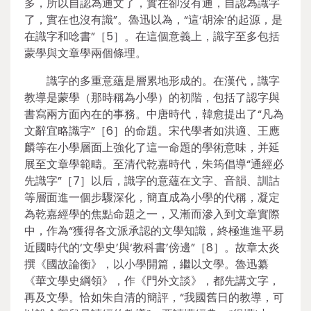
多，所以自認為通文了，實在卻沒有通，自認為識字
了，實在也沒有識”。魯迅以為，“這‘胡涂’的起源，是
在識字和唸書”［5］。在這個意義上，識字至多包括
蒙學與文章學兩個條理。
識字的多重意蘊是層累地形成的。在漢代，識字
教導是蒙學（那時稱為小學）的初階，包括了認字與
書寫兩方面內在的事務。中唐時代，韓愈提出了“凡為
文辭宜略識字”［6］的命題。宋代學者如洪適、王應
麟等在小學層面上強化了這一命題的學術意味，并延
展至文章學範疇。至清代乾嘉時代，朱筠倡導“通經必
先識字”［7］以后，識字的意蘊在文字、音韻、訓詁
等層面進一個步驟深化，簡直成為小學的代稱，凝定
為乾嘉經學的焦點命題之一，又漸而滲入到文章實際
中，作為“獲得各文派承認的文學知識，終極進進平易
近國時代的‘文學史’與‘教科書’傍邊”［8］。故章太炎
撰《國故論衡》，以小學開篇，繼以文學。魯迅纂
《華文學史綱領》，作《門外文談》，都先講文字，
再及文學。恰如朱自清的簡評，“我國舊日的教導，可