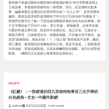
務和擬于來歲召開的全國宣揚任務會議的看法”的文明界黨表裡人
士座談會，茅盾就與黃鎮同在一路閉會。所以，從這個時光點來
看，編纂者鑒定這通訊札的寫作時光為“一九七八年”，是有現實依
據的。既然這是茅盾對趙清閣1977年12月27日來信的“回應版主”，
那我們完整可以了解一下狀況趙清閣致茅盾的信札內在的事務，相
干文字謄抄如下[1]147-148： 茅公旁邊： 華翰敬悉，近來常在報
刊看到旁邊文事忙碌，想見本年安康惡化，為之欣喜。已屆冬令，
聞南方降雪，江南無雪亦冷；幸陋室朝陽，不升爐火尚可御冷。誠
所謂“因禍得福，焉知非福”！？（“四人幫”害得我居不安寧，幾回
再三遷移，搶房風刮的我幾無居住之地，真是天知道。）固然新房
沒有地板，草毯也能取熱。日前友報酬我室內攝影，俟印出或寄您
觀賞。（傳聞北京水泥新公寓東西的品質較佳）…
VILIFY
《紅巖》：一部經過的找九宮格時租事況三次升華的
白色經典–文史–中國作家網
admin
03/12/2025
1 min read