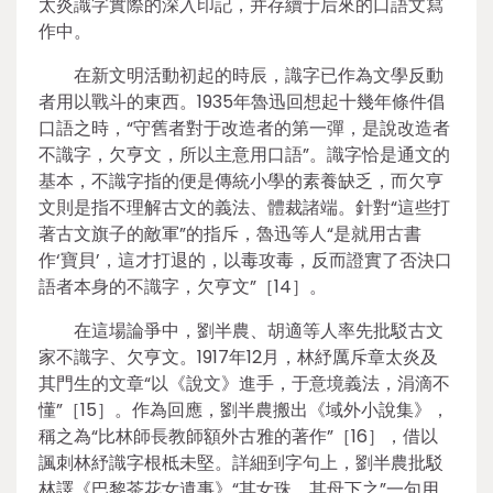
太炎識字實際的深入印記，并存續于后來的口語文寫
作中。
在新文明活動初起的時辰，識字已作為文學反動
者用以戰斗的東西。1935年魯迅回想起十幾年條件倡
口語之時，“守舊者對于改造者的第一彈，是說改造者
不識字，欠亨文，所以主意用口語”。識字恰是通文的
基本，不識字指的便是傳統小學的素養缺乏，而欠亨
文則是指不理解古文的義法、體裁諸端。針對“這些打
著古文旗子的敵軍”的指斥，魯迅等人“是就用古書
作‘寶貝’，這才打退的，以毒攻毒，反而證實了否決口
語者本身的不識字，欠亨文”［14］。
在這場論爭中，劉半農、胡適等人率先批駁古文
家不識字、欠亨文。1917年12月，林紓厲斥章太炎及
其門生的文章“以《說文》進手，于意境義法，涓滴不
懂”［15］。作為回應，劉半農搬出《域外小說集》，
稱之為“比林師長教師額外古雅的著作”［16］，借以
諷刺林紓識字根柢未堅。詳細到字句上，劉半農批駁
林譯《巴黎茶花女遺事》“其女珠，其母下之”一句用