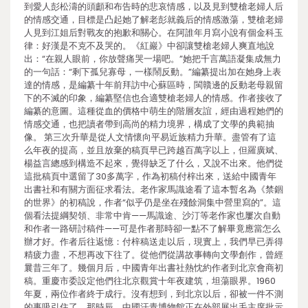
到愛人彭松濤的頭顱和布告時的悲哀情感，以及見到雙槍老婦人后
的情感交通，目標是凸起她了解老彭就義后的情感激蕩，雙槍老婦
人見到江姐后對戰友的抱歉和關心。在阿誰年月寫小說有個金科玉
律：好漢是不克不及哭的。《紅巖》中卻讓雙槍老婦人爽直地說
出：“在親人眼前，你放聲痛哭一場吧。”她把千言萬語凝集成無力
的一句話：“剩下孤兒寡母，一樣鬧反動。”編纂提出加在她身上表
達的情感，是編纂十年前拜訪中心蘇區時，閩贛邊的反動老母親留
下的不滅的印象，編纂堅信也合適雙槍老婦人的情感。作者接收了
編纂的意圖。這種從血的價格中萌生的階層友誼，經由過程她們的
情感交通，也把讀者帶到高尚的精力境界，構成了文學的典範抽
像。 第三次升華是從人文情懷向平易近族精力升華。盡管有了這
么年夜的提高，並且放棄的稿頁早已跨越百萬字以上，但羅廣斌、
楊益言總感到構造不起來，覺得缺乏了什么，又說不出來。他們從
這批稿頁中選留了30多萬字，作為初稿付梓出來，送給中國青年
出書社和有關方面征求看法。老作家馬識途看了這本暫名為《禁錮
的世界》的初稿說，作者“似乎仍是坐在殘餘洞集中營里寫的”。這
個看法提綱契領、非常中肯——馬識途、沙汀等老作家也屢次自動
和作者一路研討稿件——可是作者那時卻一點不了解畢竟應當怎么
辦才好。作者后往返憶：付梓稿送走以后，現實上，我們早已弄得
精疲力盡，不想再改下往了。從他們從講故事轉向文學創作，曾經
曩昔三年了。幾個月后，中國青年出書社熱忱約作者到北京會商初
稿。重慶市委設定他們往北京觀賞十年夜建筑，坦蕩眼界。1960
年夏，兩位作者終于成行。沒有想到，到北京以后，卻被一件不測
的事吸引住了。那時辰，中國汗青博物館正在外部展出毛主席批示