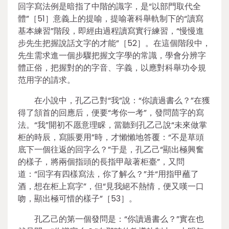
回字寫法例是暗指了中階的識字，是“以部門取代全
體”［51］意義上的提喻，提喻著科舉軌制下的“讀寫
基本練習”階段，即經由過程讀寫實行練習，“慢慢進
步先生把握說話文字的才能”［52］。在這個階段中，
先生需求進一個步驟把握文字學的常識，學會分辨字
體正俗，把握對的的字音、字義，以應對科舉功令規
范用字的請求。
在小說中，孔乙己對“我”說：“你讀過書么？”在獲
得了頷首的回應后，便要“考你一考”，發問茴字的寫
法。“我”開初不愿意理睬，當聽到孔乙己說“未來做掌
柜的時辰，寫賬要用”時，才懶懶地答覆：“不是草頭
底下一個往返的回字么？”于是，孔乙己“顯出極興奮
的樣子，將兩個指頭的長指甲敲著柜臺”，又問
道：“回字有四樣寫法，你了解么？”并“用指甲蘸了
酒，想在柜上寫字”，但“見我絕不熱情，便又嘆一口
吻，顯出極可惜的樣子”［53］。
孔乙己的第一個發問是：“你讀過書么？”實在也