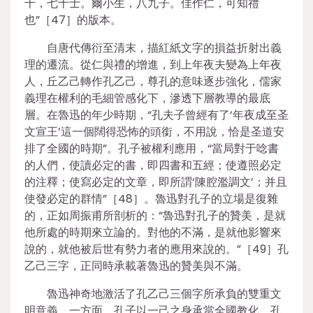
千，七十士。爾小生，八九子。佳作仁，可知禮
也”［47］的版本。
自唐代傳衍至清末，描紅紙文字的損益折射出義
理的遷流。從仁與禮的增進，到上年夜夫變為上年夜
人，丘乙己轉作孔乙己，尊孔的意味逐步強化，儒家
義理在權利的毛細管感化下，滲透下層教導的最底
層。在魯迅的年少時期，“孔夫子曾經有了‘年夜成至圣
文宣王’這一個闊得恐怖的頭銜，不用說，恰是圣道安
排了全國的時期”。孔子被權利應用，“當局對于唸書
的人們，使讀必定的書，即四書和五經；使遵照必定
的注釋；使寫必定的文章，即所謂‘陳腔濫調文’；并且
使發必定的群情”［48］。魯迅對孔子的立場是復雜
的，正如周振甫所剖析的：“魯迅對孔子的贊美，是就
他所處的時期來立論的。對他的不滿，是就他影響來
說的，就他被后世有勢力者的應用來說的。”［49］孔
乙己三字，正同時承載著魯迅的贊美與不滿。
魯迅神奇地激活了孔乙己三個字所承負的雙重文
明意義。一方面，孔子以一己之身承當全國教化，孔