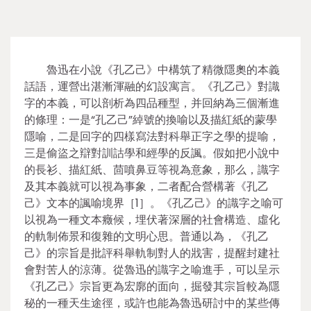
魯迅在小說《孔乙己》中構筑了精微隱奧的本義
話語，運營出湛漸渾融的幻設寓言。《孔乙己》對識
字的本義，可以剖析為四品種型，并回納為三個漸進
的條理：一是“孔乙己”綽號的換喻以及描紅紙的蒙學
隱喻，二是回字的四樣寫法對科舉正字之學的提喻，
三是偷盜之辯對訓詁學和經學的反諷。假如把小說中
的長衫、描紅紙、茴噴鼻豆等視為意象，那么，識字
及其本義就可以視為事象，二者配合營構著《孔乙
己》文本的諷喻境界［1］。《孔乙己》的識字之喻可
以視為一種文本癥候，埋伏著深層的社會構造、虛化
的軌制佈景和復雜的文明心思。普通以為，《孔乙
己》的宗旨是批評科舉軌制對人的戕害，提醒封建社
會對苦人的涼薄。從魯迅的識字之喻進手，可以呈示
《孔乙己》宗旨更為宏廓的面向，掘發其宗旨較為隱
秘的一種天生途徑，或許也能為魯迅研討中的某些傳