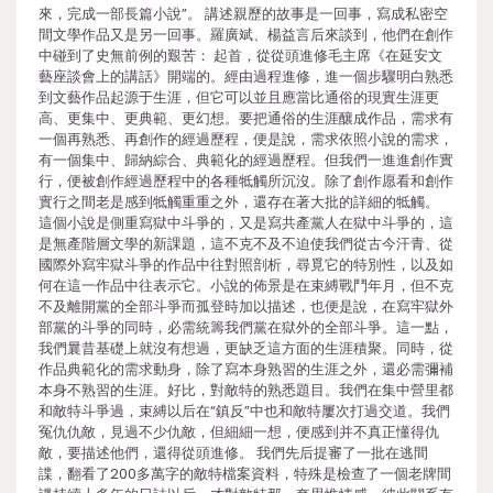
來，完成一部長篇小說”。 講述親歷的故事是一回事，寫成私密空
間文學作品又是另一回事。羅廣斌、楊益言后來談到，他們在創作
中碰到了史無前例的艱苦： 起首，從從頭進修毛主席《在延安文
藝座談會上的講話》開端的。經由過程進修，進一個步驟明白熟悉
到文藝作品起源于生涯，但它可以並且應當比通俗的現實生涯更
高、更集中、更典範、更幻想。要把通俗的生涯釀成作品，需求有
一個再熟悉、再創作的經過歷程，便是說，需求依照小說的需求，
有一個集中、歸納綜合、典範化的經過歷程。但我們一進進創作實
行，便被創作經過歷程中的各種牴觸所沉沒。除了創作愿看和創作
實行之間老是感到牴觸重重之外，還存在著大批的詳細的牴觸。
這個小說是側重寫獄中斗爭的，又是寫共產黨人在獄中斗爭的，這
是無產階層文學的新課題，這不克不及不迫使我們從古今汗青、從
國際外寫牢獄斗爭的作品中往對照剖析，尋覓它的特別性，以及如
何在這一作品中往表示它。小說的佈景是在束縛戰鬥年月，但不克
不及離開黨的全部斗爭而孤登時加以描述，也便是說，在寫牢獄外
部黨的斗爭的同時，必需統籌我們黨在獄外的全部斗爭。這一點，
我們曩昔基礎上就沒有想過，更缺乏這方面的生涯積聚。同時，從
作品典範化的需求動身，除了寫本身熟習的生涯之外，還必需彌補
本身不熟習的生涯。好比，對敵特的熟悉題目。我們在集中營里都
和敵特斗爭過，束縛以后在“鎮反”中也和敵特屢次打過交道。我們
冤仇仇敵，見過不少仇敵，但細細一想，便感到并不真正懂得仇
敵，要描述他們，還得從頭進修。 我們先后提審了一批在逃間
諜，翻看了200多萬字的敵特檔案資料，特殊是檢查了一個老牌間