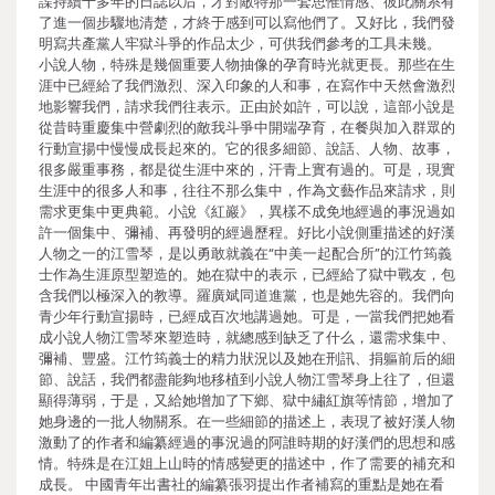
諜持續十多年的日誌以后，才對敵特那一套思惟情感、彼此關系有
了進一個步驟地清楚，才終于感到可以寫他們了。又好比，我們發
明寫共產黨人牢獄斗爭的作品太少，可供我們參考的工具未幾。
小說人物，特殊是幾個重要人物抽像的孕育時光就更長。那些在生
涯中已經給了我們激烈、深入印象的人和事，在寫作中天然會激烈
地影響我們，請求我們往表示。正由於如許，可以說，這部小說是
從昔時重慶集中營劇烈的敵我斗爭中開端孕育，在餐與加入群眾的
行動宣揚中慢慢成長起來的。它的很多細節、說話、人物、故事，
很多嚴重事務，都是從生涯中來的，汗青上實有過的。可是，現實
生涯中的很多人和事，往往不那么集中，作為文藝作品來請求，則
需求更集中更典範。小說《紅巖》，異樣不成免地經過的事況過如
許一個集中、彌補、再發明的經過歷程。好比小說側重描述的好漢
人物之一的江雪琴，是以勇敢就義在“中美一起配合所”的江竹筠義
士作為生涯原型塑造的。她在獄中的表示，已經給了獄中戰友，包
含我們以極深入的教導。羅廣斌同道進黨，也是她先容的。我們向
青少年行動宣揚時，已經成百次地講過她。可是，一當我們把她看
成小說人物江雪琴來塑造時，就總感到缺乏了什么，還需求集中、
彌補、豐盛。江竹筠義士的精力狀況以及她在刑訊、捐軀前后的細
節、說話，我們都盡能夠地移植到小說人物江雪琴身上往了，但還
顯得薄弱，于是，又給她增加了下鄉、獄中繡紅旗等情節，增加了
她身邊的一批人物關系。在一些細節的描述上，表現了被好漢人物
激動了的作者和編纂經過的事況過的阿誰時期的好漢們的思想和感
情。特殊是在江姐上山時的情感變更的描述中，作了需要的補充和
成長。 中國青年出書社的編纂張羽提出作者補寫的重點是她在看