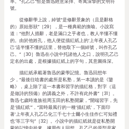
率。“孔乙己”恰是魯迅經意采擇、寄寓深摯的文明符
號。
從修辭學上說，綽號“是修辭景象的（且是辭格
的）原始形狀”［29］，是一種典範的換喻。小說寫
道：“他對人措辭，老是滿口之乎者也，教人半懂不懂
的。由於他姓孔，他人便從描紅紙上的‘上年夜人孔乙
己’這半懂不懂的話里，替他取下一個綽號，叫作孔乙
己。”［30］魯迅在小說中托諸他人之口，說明孔乙己
定名的出處，是根據描紅紙上的字句，其意圖殊深。
描紅紙承載著魯迅的蒙學記憶。魯迅回想年
少，“最後往唸書的處所是私塾，第一本讀的是《鑒
略》，桌上除了這一本書和習字的描紅格，對字（這
是做詩的預備）的講義之外，不許有此外書”［31］。
魯迅七歲時進族祖周玉田的私塾開蒙，“開端習字，先
是‘描紅紙’”，“當時最風行的一種‘描紅紙’，下面印
著‘上年夜人孔乙己化三千七十士爾小生佳作仁可知禮
也’等三字句”［32］。小說中的描紅紙就是從私塾開
蒙的記憶中拾來。據周作人回想，孔乙己的原型是家