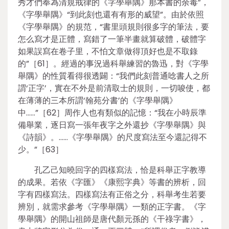
秀才們奉為清規戒律的《字學舉隅》那本書的余毒”，
《字學舉隅》“到此刻也還有有形的威望”。由於依照
《字學舉隅》的規范，“書里頭規則很多字的筆法，要
怎么寫才是正體，寫錯了一筆半畫就算破體，破體字
如果誤寫在卷子里，不怕文章做得頂好也是不取錄
的”［61］。經過的事況過科舉練習的魯迅，對《字學
舉隅》的性質看得很透闢：“我們此刻普通唸書人之所
謂‘正字’，實在不外是前清取士的規則，一切唆使，都
在薄薄的三本所謂‘翰苑分書’的《字學舉隅》
中……”［62］周作人也有類似的記憶：“我在小時辰準
備舉業，逐日寫一張年夜字之外還抄《字學舉隅》與
《詩韻》。……《字學舉隅》的尺度寫法至今還記得不
少。”［63］
孔乙己知曉回字的四樣寫法，恰是科舉正字教導
的成果。若依《字匯》《康熙字典》等書的辨析，回
字有四樣寫法。四樣寫法有正俗之分，科舉考生若要
辨別，就需求參考《字學舉隅》一類的正字書。《字
學舉隅》的開山祖師是唐代顏元孫的《干祿字書》，