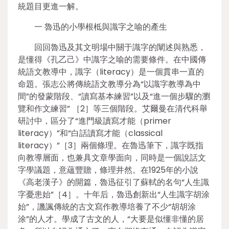
統題目更進一解。
一 魯迅的小學根柢與識字之喻的產生
回回魯迅及其文明場中關于識字的闡述與熟悉，
是懂得《孔乙己》中識字之喻的需要條件。在中國傳
統語文教導中，識字（literacy）是一個貫串一直的
命題。張志公將傳統語文教導分為“以識字教導為中
間”的發蒙階段、“讀寫基本練習”以及“進一個步驟的瀏
覽和作文練習” ［2］等三個階段。艾爾曼在清代科舉
研討中，區分了“進門級讀寫才能（primer
literacy）”和“白話讀寫才能（classical
literacy）”［3］兩個條理。在魯迅筆下，識字既指
向教導層面，也兼具文章學面向，同時是一個說話文
字學議題，意蘊豐贍，條理井然。在1925年的小說
《高老漢子》的開篇，魯迅征引了蘇軾的名句“人生識
字憂患始”［4］。十年后，魯迅創新出“人生識字胡涂
始”，譏諷傳統的古文寫作教導培養了不少“胡胡涂
涂”的人才。學成了古文的人，“大要是似懂非懂的居