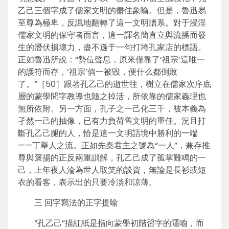
乙己三個字成了儒家文明的盡佳象喻。但是，魯迅易
至尊為極卑，反諷地翻轉了這一文明譜系。對于浸淫
儒家文明的保守者而言，這一諢名簡直立與流播而發
生的潛伏損壞力，盡不遜于一句打垮孔家店的標語。
正如魯迅所說：“勢位聲息，原來僅靠了‘祖宗’這唯一
的護符而存，‘祖宗’倘一被毀，便什么都倒敗
了。”［50］跟著孔乙己的逝世往，樹立在儒家次序底
層的蒙學問字教導也隨之掉活，所依靠的儒家義理也
無所依附。另一方面，孔子之一己化三千，被本義為
孑然一己的抽像，已有力負荷舊文明的重任。況且打
斷孔乙己腿的人，恰是這一文明語境中勝利的一端
——丁舉人之流。正如先秦君主之號為“一人”，兼存推
尊與褒揚的正反兩重訓解，孔乙己成了孤掌難鳴的一
己，上年夜人淪為世人取笑的談資，無論是長衫或短
衣的看客，表示出的只要冷淡和涼薄。
三 回字寫法的正字提喻
“孔乙己”描紅紙是指向蒙學初階習字的隱喻，而