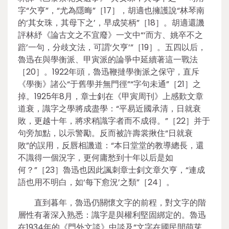
字“欠亨”，“尤為隱晦”［17］，胡適也擁護說“林琴南
的‘其女珠，其母下之’，早成笑柄”［18］。胡適還譏
評林紓《論古文之不宜廢》一文中“‘而方、姚卒不之
踣’一句，分歧文法，可謂‘欠亨’”［19］。五四以后，
魯迅在與學衡派、甲寅派的論爭中延續著這一戰法
［20］。1922年頭，魯迅鞭撻學衡派之保守，直斥
《學衡》諸公“于舊學并無門徑”“字句未通”［21］之
掉。1925年8月，章士釗在《甲寅周刊》上感歎文章
道衰，識字之學將成盡學：“平易近國承清，日就衰
敗，更越十年，將求稍識字者而不成得。”［22］并于
句旁加點，以示警勵。反而被許壽裳揪住“日就衰
敗”的誤用，反唇相譏道：“本日堂堂的教導總長，還
不識得一個況字，更何庸愁到十年以后是如
何？”［23］魯迅也因此諷刺章士釗文章欠亨，“連成
語也用不明白，如‘每下愈況’之類”［24］。
直到暮年，魯迅仍關懷文字的前程，對文字的階
層性有著深入熟悉：識字是與權利堅固綁定的。魯迅
在1934年的《門外文談》中談及“文字在國民間萌芽，