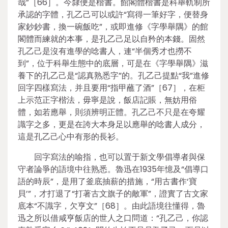
哉”［66］。今隸便是楷書。館閣體楷書是科舉軌制所
承認的字體，孔乙己可以或許“寫得一筆好字，便替身
家鈔鈔書，換一碗飯吃”，或即進修《字學舉隅》的館
閣體而練就的本事，是孔乙己足以自矜的本錢。固然
孔乙己是沒有進學的唸書人，連“半個秀才也撈不
到”，位于科舉生態中的底層，可是在《字學舉隅》滋
養下的孔乙己是“認真熟悉字”的。孔乙己提點“我”進修
回字四樣寫法，并且要用“指甲蘸了酒”［67］，在柜
上示范正字楷法，毋寧是說，飯店記賬，無妨用俗
體，如若應舉，則須辨明正體。孔乙己不只是在夸耀
識字之多，更是在誇大本身足以應舉的唸書人成分，
這是孔乙己心中有形的長衫。
回字寫法的喻指，也可以置于新文學倡導者與保
守者論爭的語境中往熟悉。魯迅在1935年憶及“倡導口
語的時辰”，是用了釜底抽薪的措施，“用古書作‘寶
貝’”，才打退了“打著古文旗子的敵軍”，證實了古文家
底本“不識字，欠亨文”［68］。由此語境往懂得，魯
迅之所以借咸亨飯店的世人之口問道：“孔乙己，你認