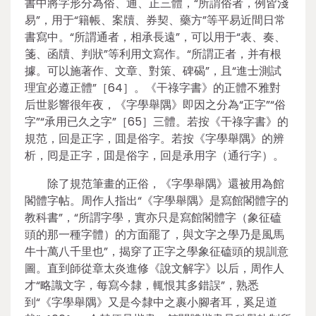
書中將字形分為俗、通、正三體，“所謂俗者，例皆淺
易”，用于“籍帳、案牘、券契、藥方”等平易近間日常
書寫中。“所謂通者，相承長遠”，可以用于“表、奏、
箋、函牘、判狀”等利用文寫作。“所謂正者，并有根
據。可以施著作、文章、對策、碑碣”，且“進士測試
理宜必遵正體”［64］。《干祿字書》的正體不雅對
后世影響很年夜，《字學舉隅》即因之分為“正字”“俗
字”“承用已久之字”［65］三體。若按《干祿字書》的
規范，回是正字，囬是俗字。若按《字學舉隅》的辨
析，囘是正字，囬是俗字，回是承用字（通行字）。
除了規范筆畫的正俗，《字學舉隅》還被用為館
閣體字帖。周作人指出“《字學舉隅》是寫館閣體字的
教科書”，“所謂字學，實亦只是寫館閣體字（象征磕
頭的那一種字體）的方面罷了，與文字之學乃是風馬
牛十萬八千里也”，揭穿了正字之學象征磕頭的規訓意
圖。直到師從章太炎進修《說文解字》以后，周作人
才“略識文字，每寫今隸，輒恨其多錯誤”，熟悉
到“《字學舉隅》又是今隸中之裹小腳者耳，奚足道