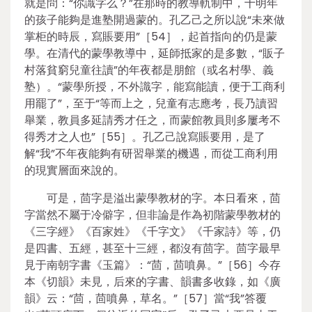
就是問：“你識字么？”在那時的教導軌制中，十明年
的孩子能夠是進塾開過蒙的。孔乙己之所以說“未來做
掌柜的時辰，寫賬要用”［54］，起首指向的仍是蒙
學。在清代的蒙學教導中，延師抵家的是多數，“販子
村落貧窮兒童往讀”的年夜都是朋館（或名村學、義
塾）。“蒙學所授，不外識字，能寫能讀，便于工商利
用罷了”，至于“等而上之，兒童有志應考，長乃讀習
舉業，教員多延請秀才任之，而蒙館教員則多屢考不
得秀才之人也”［55］。孔乙己說寫賬要用，是了
解“我”不年夜能夠有研習舉業的機遇，而從工商利用
的現實層面來說的。
可是，茴字是溢出蒙學教材的字。本日看來，茴
字當然不屬于冷僻字，但非論是作為初階蒙學教材的
《三字經》《百家姓》《千字文》《千家詩》等，仍
是四書、五經，甚至十三經，都沒有茴字。茴字最早
見于南朝字書《玉篇》：“茴，茴噴鼻。”［56］今存
本《切韻》未見，后來的字書、韻書多收錄，如《廣
韻》云：“茴，茴噴鼻，草名。”［57］當“我”答覆