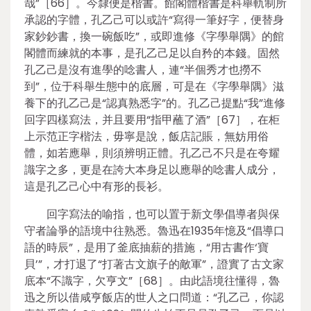
哉”［66］。今隸便是楷書。館閣體楷書是科舉軌制所
承認的字體，孔乙己可以或許“寫得一筆好字，便替身
家鈔鈔書，換一碗飯吃”，或即進修《字學舉隅》的館
閣體而練就的本事，是孔乙己足以自矜的本錢。固然
孔乙己是沒有進學的唸書人，連“半個秀才也撈不
到”，位于科舉生態中的底層，可是在《字學舉隅》滋
養下的孔乙己是“認真熟悉字”的。孔乙己提點“我”進修
回字四樣寫法，并且要用“指甲蘸了酒”［67］，在柜
上示范正字楷法，毋寧是說，飯店記賬，無妨用俗
體，如若應舉，則須辨明正體。孔乙己不只是在夸耀
識字之多，更是在誇大本身足以應舉的唸書人成分，
這是孔乙己心中有形的長衫。
回字寫法的喻指，也可以置于新文學倡導者與保
守者論爭的語境中往熟悉。魯迅在1935年憶及“倡導口
語的時辰”，是用了釜底抽薪的措施，“用古書作‘寶
貝’”，才打退了“打著古文旗子的敵軍”，證實了古文家
底本“不識字，欠亨文”［68］。由此語境往懂得，魯
迅之所以借咸亨飯店的世人之口問道：“孔乙己，你認