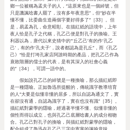
鄉一位被稱為孟夫子的人，“這原來也是一個綽號，但
只是譏諷唸書人罷了，沒有多年夜意思”，但“妙在半
懂不懂，比委曲生造兩個字要好得多了”［33］。但
是，易孟為孔，命意昭彰。在描紅紙的語境中，上年
夜人恰是孔子之代稱，孔乙己便是對孔子的換喻。王
利器以為，唐代以來史猜中的“‘丘乙己’有的作‘孔乙
己’，有的作‘孔夫子’，說者都認為是孔丘”，而《孔乙
己》“恰是打垮孔家店阿誰時期的產品，把孔乙己作為
衰敗階層的儒士的代表，是有其深入的社會心義
的”［34］，可謂一語中的。
假如說孔乙己的綽號是一種換喻，那么描紅紙即
是一種隱喻。正如魯迅所提醒的，傳統識字教導培育
的人“大要是似懂非懂的居多，所以自認為通文了，實
在卻沒有通，自認為識字了，實在也沒有識”［35］。
描紅紙對蒙學的隱喻，經過著半懂不懂、似懂非懂的
個性而得以成立，也與孔乙己底層唸書人的成分相吻
合。孔乙己對孔子的換喻，與描紅紙對蒙學的隱喻，
配合組成了魯迅在孔乙己三字中寄寓的諷喻意味。