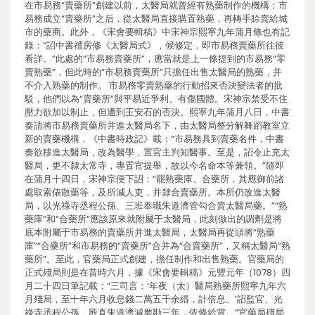
在市易務“賣藥所”創建以前，太醫局就曾經有熟藥制作的機構；市
易務成立“賣藥所”之后，從太醫局直接購置熟藥，再轉手賒賣給城
市的藥商。此外，《宋會要輯稿》中宋神宗熙寧九年蒲月條也有記
錄：“詔中書禮房修《太醫局式》，候修定，即市易務賣藥所往彼
看詳。”此處的“市易務賣藥所”，應當就是上一條提到的市易務“零
賣熟藥”，但此時的“市易務賣藥所”只擔任出售太醫局的熟藥，并
不介入熟藥的制作。 市易務零賣熟藥的行動招來否決變法者的批
駁，他們以為“賣藥所”與平易近爭利、有傷國體。宋神宗禁受不住
壓力欲加以制止，但遭到王安石的否決。熙寧九年蒲月八日，中書
奏請將市易務賣藥所并進太醫局名下，由太醫局整分解舞蹈教室立
新的賣藥機構，《中書時政記》載：“市易務具到賣藥名件，中書
奏欲移進太醫局，改為醫學，置官主判知醫事。至是，詔令止充太
醫局，更不隸太常寺，專置官提舉，故以今名命本等兼領。”隨即
在蒲月十四日，宋神宗便下詔：“罷熟藥庫、合藥所，其應御前諸
處取索俵散藥等，及所減人吏，并隸合賣藥所。本所仍改進太醫
局，以光祿寺丞程公孫、三班奉職朱道濟管勾合賣太醫局藥。”“熟
藥庫”和“合藥所”應該原來就附屬于太醫局，此刻做出的調劑是將
底本附屬于市易務的賣藥所并進太醫局，太醫局再從頭將“熟藥
庫”“合藥所”和市易務的“賣藥所”合并為“合賣藥所”，又稱太醫局“熟
藥所”。至此，官藥局正式創建，擔任制作和出售熟藥。官藥局的
正式殘局則是在昔時六月，據《宋會要輯稿》元豐元年（1078）四
月二十四日筆記載：“三司言：‘年夜（太）醫局熟藥所熙寧九年六
月殘局，至十年六月收息錢二萬五千余緡，計倍息。’詔監官、光
祿寺丞程公孫、殿直朱道濟減磨勘三年，依條給賞。”官藥局殘局