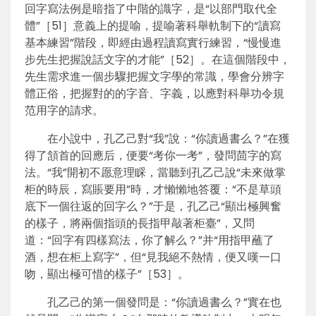
回字寫法例是暗指了中階的識字，是“以部門取代全
體”［51］意義上的提喻，提喻著科舉軌制下的“讀寫
基本練習”階段，即經由過程讀寫實行練習，“慢慢進
步先生把握說話文字的才能”［52］。在這個階段中，
先生需求進一個步驟把握文字學的常識，學會分辨字
體正俗，把握對的的字音、字義，以應對科舉功令規
范用字的請求。
在小說中，孔乙己對“我”說：“你讀過書么？”在獲
得了頷首的回應后，便要“考你一考”，發問茴字的寫
法。“我”開初不愿意理睬，當聽到孔乙己說“未來做掌
柜的時辰，寫賬要用”時，才懶懶地答覆：“不是草頭
底下一個往返的回字么？”于是，孔乙己“顯出極興奮
的樣子，將兩個指頭的長指甲敲著柜臺”，又問
道：“回字有四樣寫法，你了解么？”并“用指甲蘸了
酒，想在柜上寫字”，但“見我絕不熱情，便又嘆一口
吻，顯出極可惜的樣子”［53］。
孔乙己的第一個發問是：“你讀過書么？”實在也