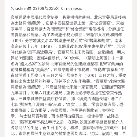
admin
03/08/2025
0 min read
官藥局是中國現代國度制藥、售藥機構的統稱。北宋官藥局最後稱
為太醫局“熟藥所”，它是中國甚至世界上第一家“公營藥店”。宋徽
宗年間，官藥局擴大為“賣藥所”和“修合藥所”兩個機構，分辨擔任
售賣熟藥和制藥。為了表現惠平易近特征，宋徽宗又在政和四年
（1114）分辨將其更名為“醫藥惠平易近局”和“醫藥和劑局”。南宋
高宗紹興十八年（1148），又將其改名為“承平惠平易近局”，元明
時代稱為“惠平易近藥局”。官藥局顛末宋代昌隆、金元繼續、明末
興起3個階段，歷經4個朝代，500余年。 《清明上河圖》中一家
名為“趙太丞家”的診所 北宋官藥局的創建經過歷程 北宋官藥局的
前身機構稱為“賣藥所”，它最早附屬于市易務。市易務“賣藥所”年
夜致開辦于熙寧五年三月之后、熙寧九年（1076）四月之前，重要
擔任出售太醫局的熟藥，但并不介入制作熟藥。“賣藥所”改隸太醫
局后稱為“熟藥所”，即后世所稱北宋第一家官藥局，它開辦于熙寧
九年蒲月，同年六月正式殘局，重要由光祿寺丞擔任監管束作熟
藥，三班奉職擔任監管貯存保管。 據《續資治通鑒長編》卷二百
七四“熙寧九年夏四月條”記錄：“庚寅，上批：‘零賣熟藥宜罷，恐
太傷鄙細，四方張望，有損國體。他事更有類此者，亦與批
示。’時太醫局賣熟藥，而市易司出錢買之，復使零賣，故降是
詔。”熙寧五年市易法奉行之后，在開封設置的市易務便積極介入
各類商品的生意，蒼生日用的冰、梳樸、脂麻等細物也在此中。因
此，市易務展開生意熟藥的營業也層見迭出。從以上記錄可知，早