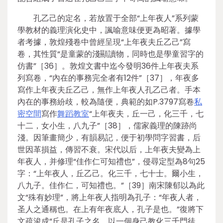
孔乙己的定名，若放置于全部“上年夜人”系列蒙
學教材的義理演化史中，諷喻意味便更為昭著。據學
者考據，敦煌殘卷中曾經呈現“上年夜夫丘乙己”寫
卷，其性質“是童蒙的淺顯讀物，同時也是學童習字的
仿書”［36］。敦煌文書中迄今發明36件上年夜夫系
列寫卷，“內在的事務完全者有12件”［37］，年夜多
寫作上年夜夫丘乙己，無作上年夜人孔乙己者。手本
內在的事務紛歧，較為隨便，典範的如P.3797寫卷
私
密空間
寫作
舞蹈教室
“上年夜夫，丘一己，化三千，七
十二，女小生，八九子”［38］，儒家義理的陳跡尚
淺。因筆畫簡少，有韻易記，便于初學問字習書，后
世因革損益，傳習不衰。宋代以后，上年夜夫變為上
年夜人，并修理“佳作仁可知禮也”，侵尋定型為8句25
字：“上年夜人，丘乙己。化三千，七十士。爾小生，
八九子。佳作仁，可知禮也。”［39］南宋陳郁以為此
文“殊有妙理”，將上年夜人指明為孔子：“年夜人者，
圣人之通稱也。在上有年夜底人，孔子是也。”復將下
文疏浚成“丘是孔子之名，以一個身己教化三千門徒，