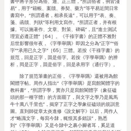
書中將字形分為俗、通、正三體，“所謂俗者，例皆淺
易”，用于“籍帳、案牘、券契、藥方”等平易近間日常
書寫中。“所謂通者，相承長遠”，可以用于“表、奏、
箋、函牘、判狀”等利用文寫作。“所謂正者，并有根
據。可以施著作、文章、對策、碑碣”，且“進士測試
理宜必遵正體”［64］。《干祿字書》的正體不雅對
后世影響很年夜，《字學舉隅》即因之分為“正字”“俗
字”“承用已久之字”［65］三體。若按《干祿字書》的
規范，回是正字，囬是俗字。若按《字學舉隅》的辨
析，囘是正字，囬是俗字，回是承用字（通行字）。
除了規范筆畫的正俗，《字學舉隅》還被用為館
閣體字帖。周作人指出“《字學舉隅》是寫館閣體字的
教科書”，“所謂字學，實亦只是寫館閣體字（象征磕
頭的那一種字體）的方面罷了，與文字之學乃是風馬
牛十萬八千里也”，揭穿了正字之學象征磕頭的規訓意
圖。直到師從章太炎進修《說文解字》以后，周作人
才“略識文字，每寫今隸，輒恨其多錯誤”，熟悉
到“《字學舉隅》又是今隸中之裹小腳者耳，奚足道