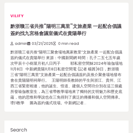
VILIFY
黔浙贛三省共推“陽明三萬里”文旅產業 一起配合倡議
簽約找九宮格會議室儀式在貴陽舉行
admin
03/21/2025
0 min read
黔浙贛三省共推“陽明三聚會場地萬家教里”文旅產業 一起配合倡議
簽約儀式在貴陽舉行 來源：中國新聞網 時間：孔子二五七五年歲
次甲辰十小樹屋月初八日丙子 耶私密空間穌2024年瑜伽場地
11月8日 中新網貴陽11月8日私密空間電 (記者 楊茜)8日，黔浙贛
三省“陽明三萬里”文旅產業一起配合倡議簽約及推介聚會場地發布
會在貴陽陽明祠舉行。 王陽明師長教師的平生與浙江、貴州、江
西三省緊密相連，他的誕生、悟道、建個人空間功分別在這三個處
所發瑜伽教室生，為三省帶教學場地來了獨特的文明魅力和歷史底
蘊，他的思惟和學說也在三免得到了廣泛的傳播和個人空間傳承。
1對1教學 圖為簽約儀式現場。中新網記者…
Search