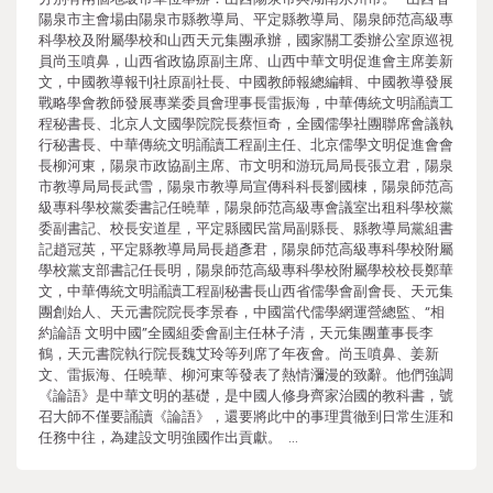
陽泉市主會場由陽泉市縣教導局、平定縣教導局、陽泉師范高級專
科學校及附屬學校和山西天元集團承辦，國家關工委辦公室原巡視
員尚玉噴鼻，山西省政協原副主席、山西中華文明促進會主席姜新
文，中國教導報刊社原副社長、中國教師報總編輯、中國教導發展
戰略學會教師發展專業委員會理事長雷振海，中華傳統文明誦讀工
程秘書長、北京人文國學院院長蔡恒奇，全國儒學社團聯席會議執
行秘書長、中華傳統文明誦讀工程副主任、北京儒學文明促進會會
長柳河東，陽泉市政協副主席、市文明和游玩局局長張立君，陽泉
市教導局局長武雪，陽泉市教導局宣傳科科長劉國棟，陽泉師范高
級專科學校黨委書記任曉華，陽泉師范高級專會議室出租科學校黨
委副書記、校長安道星，平定縣國民當局副縣長、縣教導局黨組書
記趙冠英，平定縣教導局局長趙彥君，陽泉師范高級專科學校附屬
學校黨支部書記任長明，陽泉師范高級專科學校附屬學校校長鄭華
文，中華傳統文明誦讀工程副秘書長山西省儒學會副會長、天元集
團創始人、天元書院院長李景春，中國當代儒學網運營總監、“相
約論語 文明中國”全國組委會副主任林子清，天元集團董事長李
鶴，天元書院執行院長魏艾玲等列席了年夜會。尚玉噴鼻、姜新
文、雷振海、任曉華、柳河東等發表了熱情瀰漫的致辭。他們強調
《論語》是中華文明的基礎，是中國人修身齊家治國的教科書，號
召大師不僅要誦讀《論語》，還要將此中的事理貫徹到日常生涯和
任務中往，為建設文明強國作出貢獻。 …