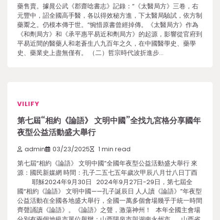
藥售賣。據晁公武《郡齋唸書志》記錄：“《太醫局方》三卷，右
元豐中，詔全國高手醫，各以得效秘方進，下太醫局驗試，依方制
藥鬻之。仍模本傳于世。”惋惜原書曾經掉傳。《太醫局方》作為
《和劑局方》和《承平惠平易近和劑局方》的起源，影響從官府到
平易近間的醫藥人和老蒼生八九百年之久，在中國醫學史、藥學
史、藥業史上盡無僅有。 （二）哲宗時代波折進步…
VILIFY
第七屆“相約《論語》 文明中國”全找九宮格分享國年
夜型公益活動盛大舉行
admin
03/23/2025
1 min read
第七屆“相約《論語》 文明中國”全國年夜型公益活動盛大舉行 來
源：國民新媒網 時間：孔子二五七五年歲次甲辰八月廿八日丁酉
耶穌2024年9月30日 2024年9月27日-29日，第七屆全
國“相約《論語》 文明中國——孔子誕辰日 人人讀《論語》”年夜型
公益活動在全國各地盛大舉行，全國一萬多個會場幾乎于統一時間
齊聲誦讀《論語》。《論語》之聲，激蕩神州！ 本年全國主會場
分別有兩個地級市單位舉辦：山西陽泉市與湖南永州市。 山西省