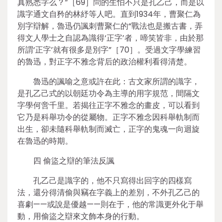
真熟悉字么？”［69］問的生怕不只是孔乙己，而是以
識字通文自矜的林紓等人吧。直到1934年，曹聚仁為
別字辯解，魯迅仍諷刺曹聚仁的“戰法也是搬古書，弄
得文人學士之自認為識得‘正字’者，啼笑皆非，由於那
所謂‘正字’就有很多是別字”［70］。受過文字學練習
的魯迅，對正字不雅念背后的政治權利看得清楚。
魯迅的諷喻之意或許在此：古文家所謂的識字，
是孔乙己式的以朝廷功令為主導的用字規范，間隔文
字學何啻千里。若揭往正字不雅念的畫皮，可以看到
它乃是科舉功令的從屬物。正字不雅念因科舉軌制而
出生，卻未隨科舉軌制而滅亡，正字的鬼魂一向迴旋
在魯迅的時期。
四 偷盜之辯的筆法反諷
孔乙己是識字的，他不只寫得出回字的四樣寫
法，還分得清偷與竊在字義上的差別，不外孔乙己的
喜劇——或說是優越——則在于，他的常識更外化于舉
動，用偷盜之辯來文飾本身的行動。