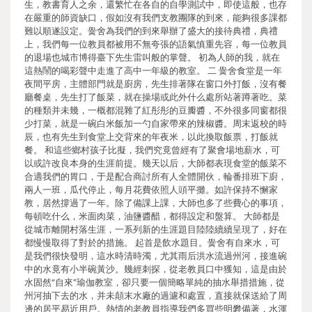
生，教書育人之余，還繁忙在各自的自學測試中，即使這般，也存
在嚴重的師資缺口，假如沒有我們支教團隊的到來，能夠很多課都
難以順遂設定。黌舍為我們的到來舉辦了盛大的接待典禮，典禮
上，我們每一位教員都被用不無夸張的語氣慎重先容，每一位教員
的退場也城市博得臺下先生雷叫般的掌聲。 初為人師的我，就在
這熱鬧的喝彩聲中走進了高中一年級的教室。 二 黌舍食堂是一年
夜間平房，主體部門就是廚房，先生排著隊在窗口外打飯，沒有餐
廳餐桌，先生打了飯菜，就在操場或此外什么處所站著蹲著吃。菜
的種類并未幾，一概都混雜了紅彤彤的豆瓣醬，不外很多同窗都很
少打菜，就是一碗白米飯加一勺自家帶來的辣椒醬。周末返校的時
辰，也有先生到食堂上交背來的年夜米，以此換取飯票，打飯就
餐。 和這些鄉村孩子比擬，我們究竟曾經有了聚會場地薪水，可
以或許改良本身的生涯前提。幾天以后，大師都表現食堂的飯菜不
合適我們的胃口，于是配合商討所有人全體開伙，輪番排班下廚，
兩人一班，瓜代停止，每月花費依照人頭平攤。如許保持不懈家
教，居然撐過了一年。除了備課上課，大師也多了些費心的事項，
每頓吃什么，米面肉菜，油鹽醬醋，都得設定和盤算。 大師都是
從城市離開村落生涯，一系列新的生涯題目陸陸續續呈現了，好在
都慢慢取得了對於的措施。 起首是飲水題目。黌舍有自來水，可
是我們很快發明，這水時清時濁，尤其雨后洪水流過州河，接進碗
中的水竟有小半碗黃沙。幾經刺探，從老教員口中獲知，這是由於
水固然“自來”瑜伽教室，卻只要一個簡略單純的抽水舉措措施，從
州河抽下去的水，并未顛末水廠的過濾和處置，直接就保送給了周
邊的居平易近用戶。熱情的老教員指導我們多買些明礬備著，水渾