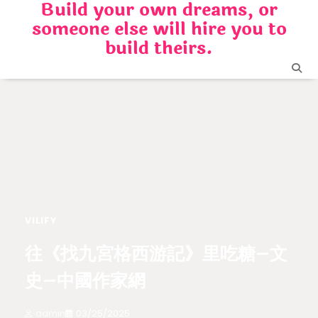
Build your own dreams, or
Skip
someone else will hire you to
to
content
build theirs.
VILIFY
往《找九宮格西游記》里吃糖–文
史–中國作家網
admin
03/25/2025