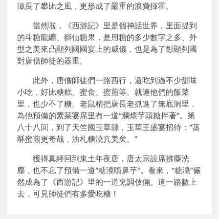
滋長了攀比之風，更形成了嚴重的浪費揮霍。
當然啦，《西游記》里是個神話世界，里面提到
的斗糖龍纏、獅仙糖果，是用糖的多少數字之多、外
型之美來凸顯列國國宴上的威儀，也是為了彰顯列國
對唐僧師徒的器重。
此外，唐僧師徒們一路西行，還吃到過不少甜味
小吃，好比糖糕、蜜食、蜜煎等。就連他們的飯菜
里，也少不了糖。老鼠精把唐長老抓進了無底洞里，
為他預備的素菜宴席里有一道“爛煨芋頭糖拌著”。第
八十八回，到了天竺國玉華縣，玉華王盛宴招待：“蒸
酥蜜煎更奇哉，油札糖澆真美矣。”
獲得真經回到東土年夜唐，唐太宗設席拂塵洗
塵，也不忘了預備一道“糖澆噴鼻芋”。看來，“糖澆”儼
然成為了《西游記》里的一道烹調伎倆。這一路數上
去，可見師徒們有多愛吃糖！