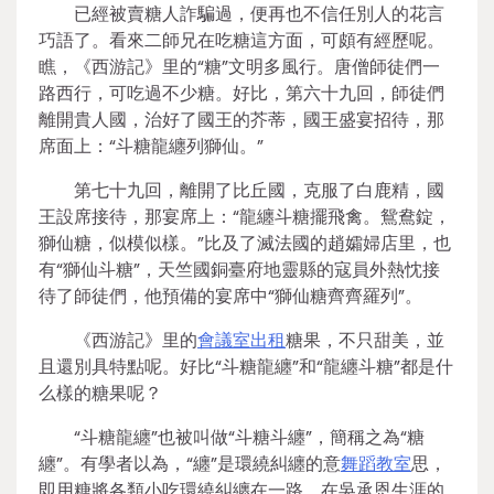
已經被賣糖人詐騙過，便再也不信任別人的花言
巧語了。看來二師兄在吃糖這方面，可頗有經歷呢。
瞧，《西游記》里的“糖”文明多風行。唐僧師徒們一
路西行，可吃過不少糖。好比，第六十九回，師徒們
離開貴人國，治好了國王的芥蒂，國王盛宴招待，那
席面上：“斗糖龍纏列獅仙。”
第七十九回，離開了比丘國，克服了白鹿精，國
王設席接待，那宴席上：“龍纏斗糖擺飛禽。鴛鴦錠，
獅仙糖，似模似樣。”比及了滅法國的趙孀婦店里，也
有“獅仙斗糖”，天竺國銅臺府地靈縣的寇員外熱忱接
待了師徒們，他預備的宴席中“獅仙糖齊齊羅列”。
《西游記》里的
會議室出租
糖果，不只甜美，並
且還別具特點呢。好比“斗糖龍纏”和“龍纏斗糖”都是什
么樣的糖果呢？
“斗糖龍纏”也被叫做“斗糖斗纏”，簡稱之為“糖
纏”。有學者以為，“纏”是環繞糾纏的意
舞蹈教室
思，
即用糖將各類小吃環繞糾纏在一路。在吳承恩生涯的