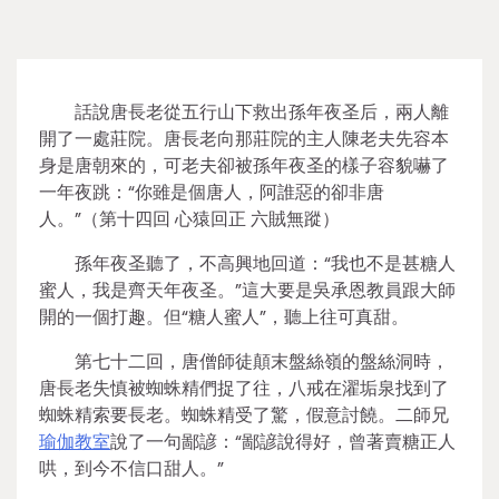
話說唐長老從五行山下救出孫年夜圣后，兩人離
開了一處莊院。唐長老向那莊院的主人陳老夫先容本
身是唐朝來的，可老夫卻被孫年夜圣的樣子容貌嚇了
一年夜跳：“你雖是個唐人，阿誰惡的卻非唐
人。”（第十四回 心猿回正 六賊無蹤）
孫年夜圣聽了，不高興地回道：“我也不是甚糖人
蜜人，我是齊天年夜圣。”這大要是吳承恩教員跟大師
開的一個打趣。但“糖人蜜人”，聽上往可真甜。
第七十二回，唐僧師徒顛末盤絲嶺的盤絲洞時，
唐長老失慎被蜘蛛精們捉了往，八戒在濯垢泉找到了
蜘蛛精索要長老。蜘蛛精受了驚，假意討饒。二師兄
瑜伽教室
說了一句鄙諺：“鄙諺說得好，曾著賣糖正人
哄，到今不信口甜人。”