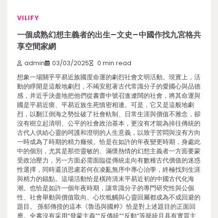
VILIFY
一個成熟幻想主義者的出生–文史–中國作找九宮格共
享空間家網
admin
03/03/2025
0 min read
想象一場關乎平易近族國度命運的劇烈社會文明活動。現實上，活
動的睜開是這般地劇烈，不竭安慰著古代常識分子的愛國心與品德
感，并近乎決盡地把他們從書齋中號召進遼闊的社會，將其命運與
國是平易近瘼、平易近族生死慎密相連。可是，它又是這般地劇
烈，以翻江倒海之勢扯破了社會軌制、日常生涯與價值不雅念，卻
沒有樹立起清明、公平的社會政治基本，更沒有才能為掉往傳統的
古代人供給心靈的呵護和澄明的人生意義，以致于苦悶與沒有方向
一時成為了時期的精力癥候。恰是在如許的年夜變更時期，身處此
中的個別，尤其是那些靈敏的、滿懷熱情的幻想主義者一方面要蒙
受政治壓力，另一方面必需面臨從傳統走向有數種古代價值的迷惑
性選擇，同時還須思慮若何在凌亂無序中專心治學，終極找到生涯
與精力的錨點。這場活動恰是橫跨清末平易近初的中國古代化海
潮。也恰是如許一個年夜時期，讓常識分子的專門研究性與公個
性、社會舉動與價值取向、心坎牴觸與心靈回屬都成為不成回避的
題目。 孫郁傳授的這本《魯迅與國粹》恰是對上述題目的正面回
應。全書沒有采用“發蒙主義”“反傳統”“反動”等籠統且具有實質主