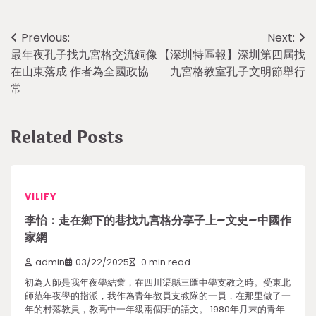
Post
Previous:
Next:
最年夜孔子找九宮格交流銅像
【深圳特區報】深圳第四屆找
navigation
在山東落成 作者為全國政協
九宮格教室孔子文明節舉行
常
Related Posts
VILIFY
李怡：走在鄉下的巷找九宮格分享子上–文史–中國作
家網
admin
03/22/2025
0 min read
初為人師是我年夜學結業，在四川渠縣三匯中學支教之時。受東北
師范年夜學的指派，我作為青年教員支教隊的一員，在那里做了一
年的村落教員，教高中一年級兩個班的語文。 1980年月末的青年