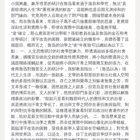
小我興趣。象牙塔里的研討在魯迅看來過于溫吞和學究，無法“直
面暗澹的人生”和“重視淋漓的鮮血”，這能夠也是后期兄弟掉和的
部門緣由。究竟周作人后期走向了閉戶唸書，開端營建本身的場
地。而在魯迅看來，常識分子萬不成只做書面條理的思慮，更應當
深刻生涯和實際斗爭，即便在實際中四處碰鼻，也毫無牢騷。
“道”確立，那么應當若何治學呢？孫郁教員在論及魯迅的金石和考
古學研討、漢字改造的困難、新體裁確立的幾章中，具體答覆了這
個題目。概而言之，魯迅的治學之“術”年夜致可以總結為以下三
點： 一、人文思惟研討的社會學想象力。即透過紛紛多樣的社會
景象，捕獲背后彼此交錯的構造性體系體例，將小我的際遇與公共
議題聯絡接觸起來，從而細察小我與汗青之間復雜互動的張力。在
會商魯迅對魏晉文人的研討中，孫郁教員指出：“（魯迅以為）現
代文人生涯，吊詭的一面頗多，文學的各類形狀折射出社個人空間
會的多面性與難以言說性。存亡之辨與榮辱之別躲著無量之苦，而
文本形成了一種假象。固然超脫之人頗多，但背后是有社會好處團
體的博弈在的。文人的筆下，悠然的部門多是幻影，誰也難以解脫
殘暴政治的影響。”假如只是看到魏晉時代人的覺悟和文的自發，
就是將政治汗青文學化了。政治與文學之間存在著抗衡與協同、制
約與對抗等復雜的關系。這種透過景象看到背后政治社會運作的才
能，恰好是新文明活動中很多學人所缺少的。 二、魯迅歷來是從
實行中推導出治學之實際，而非從實際中歸納出僵化的治學模板。
面臨漢字改造的困難，當很多新學人還逗留在空喊標語上，對究竟
采用世界語、古語、口語文、拼音、拉丁文的題目爭辯不休時，周