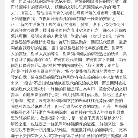
者，而是在結壯的治學中完成中西、新舊的融合貫穿的實行者，從
而將國粹中的審美精力、積極的文明心思原因釀成本身的“暗工
夫”。換言之，當他循著汗青的頭緒往尋覓掉落的遺產時，也是在
不竭豐盛自我，在復原汗青面孔的同時開啟一條新的安康之
路：“新的生涯來自于舊的遺存的清算、發掘、應用，借使倘使可
以或許古今會通，擇其優者而用之棄其劣者而行之，那么不只回復
舊緒可期，發明公道的人世文明，對后起的一代也非幻想。”這恰
是魯迅治學的邏輯出發點：從研討國故動身，回應該代題目，最后
開啟自我發明的途徑。 書中論及魯迅留給北年夜的遺產、對新學
人的質疑、對章太炎的奪舍、對新知和國故的辯證熟悉的幾章，集
中會商了他治學的“道”。若何向現代發問，若何向當下發問，這兩
個題目像是魯迅治學“橢圓”中的兩個核心。“取今復古，別立新
宗”是他對這兩個題目的問答。“取今”是指攝取異域的思惟文明來
豐盛自我，這在魯迅的翻譯任務和對存在主義的接收中光鮮地表現
出來；“復古”不是指教條地恢復現代的政治或文明，而是回到被掩
蔽的現代文明形狀中；終極的目標是釋古為今用，整合分歧的文明
資本，創建出新的審好心識、精力指南和評價尺度。魯迅主意多研
討學問，究竟，沒有常識和學問支持的舉動往往是莽撞和自覺的，
固然可以臨時麻痹苦楚，但一定會帶來更多的虛無。可是，對學問
的探尋也不該該滑向學海的深處，從而掉往“常識人的擔負和與實
際對話的勇氣”。魯迅找到的“道”，是一種處于思慮與舉動之間的
辯證之道，也注定是一條孤單和佈滿荊棘的途徑。 詳細來說，魯
迅否決學衡派一頭扎進故紙堆里、毫無批評精力的國粹研討，更不
滿于不受拘束派文人和京派作家為了藝術而藝術的審美主義偏向和