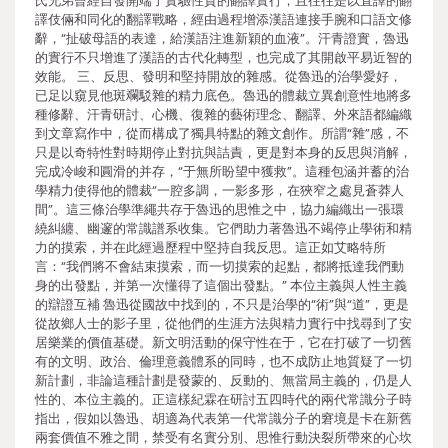
氏兄弟曾經自發開端了實驗性質的翻譯實行，且往往是以直譯的翻
譯伎倆和同化的翻譯戰略，經由過程增添漢語連接手腕和口語文修
辭，“扯破母語的表達，給漢語注進新穎的血液”。汗青證實，魯迅
的實行不只增進了漢語的古代化轉型，也完成了其開啟平易近智的
效能。 三、反思、發明和堅持開放的雜感。從魯迅的治學愛好，
已足以窺見他斑斕駁雜的精力底色。魯迅的體裁立異創意性地將多
種修辭、汗青研討、心機、復雜的藝術理念、翻譯、外來語都編織
到文章寫作中，從而構成了獨具特點的雜文創作。所謂“雜”感，不
只是以奇特性對時期停止對抗與詰責，更是對本身的反思與消解，
完成冷峻和圓滑的并存，“于無所盼望中獲救”。這種包涵并蓄的治
學精力使得他的體裁“一腔多調，一影多形，在狹窄之處見蒼莽人
間”。這三條治學準繩共存于魯迅的思惟之中，協力編織出一張環
繞糾纏、幽邃的常識譜系收集。它們助力著魯迅不竭停止學術和精
力的摸索，并在此經過歷程中堅持自我反思。這正如艾略特所
言：“我們將不會結束摸索，而一切摸索的起點，都將抵達我們動
身的出發點，并第一次懂得了這個出發點。” 本位主義與人性主義
的辯證互補 魯迅從國故中找到的，不只是治學的“術”與“道”，更是
從故鄉人士的影子里，從他們的生涯方法與精力實行中找尋到了安
居樂業的價值基礎。新文明活動的保守性在于，它在打破了一切舊
有的文明、政治、倫理意義體系的同時，也不成防止地質疑了一切
新計劃，非論這種計劃是發蒙的、反動的、無當局主義的，仍是人
性的、本位主義的。正這樣紀霖在研討五四時代的兩代常識分子時
指出，假如以魯迅、胡適為代表第一代常識分子的窘境是卡在新舊
兩套價值不雅之間，禁受有名實分別、思惟行動決裂所帶來的心坎