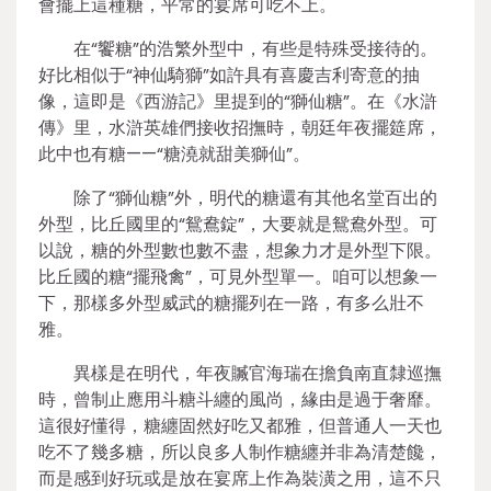
會擺上這種糖，平常的宴席可吃不上。
在“饗糖”的浩繁外型中，有些是特殊受接待的。
好比相似于“神仙騎獅”如許具有喜慶吉利寄意的抽
像，這即是《西游記》里提到的“獅仙糖”。在《水滸
傳》里，水滸英雄們接收招撫時，朝廷年夜擺筵席，
此中也有糖——“糖澆就甜美獅仙”。
除了“獅仙糖”外，明代的糖還有其他名堂百出的
外型，比丘國里的“鴛鴦錠”，大要就是鴛鴦外型。可
以說，糖的外型數也數不盡，想象力才是外型下限。
比丘國的糖“擺飛禽”，可見外型單一。咱可以想象一
下，那樣多外型威武的糖擺列在一路，有多么壯不
雅。
異樣是在明代，年夜贓官海瑞在擔負南直隸巡撫
時，曾制止應用斗糖斗纏的風尚，緣由是過于奢靡。
這很好懂得，糖纏固然好吃又都雅，但普通人一天也
吃不了幾多糖，所以良多人制作糖纏并非為清楚饞，
而是感到好玩或是放在宴席上作為裝潢之用，這不只