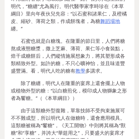
明代，“糖纏”尤為風行。明代醫學家李時珍在《本草
綱目》里向年夜伙兒先容：“以石蜜和諸果仁，及橙橘
皮、縮砂、薄荷之類，作成餅塊者，為糖
舞蹈場地
纏。”
石蜜也就是白糖塊。在隆重的節日里，人們將糖
熬成液態糖漿，撒上芝麻、薄荷、果仁等小食裝點，
焙干成糖餅后，人們縱情施展想象力，將其塑形成各
類精致外型。如許的糖，不只心曠神怡，並且味道豐
盛豐滿。看，明代人吃的糖有
教學
多講求。
除了糖纏，明代人在隆重的宴席上還會擺上人物
或植物外型的糖：“以白糖煎化，模印成人物獅象之形
者為饗糖。”（《本草綱目》）
由于這類糖外型復雜，單靠技師不受拘束施展可
不不難成型，所以明代人在做糖時，還會應用模具。
這類糖被稱為“饗糖”，《天工開物》中則將其稱為“獸
糖”和“享糖”，并誇大“華筵用之”，只要盛大的宴席才