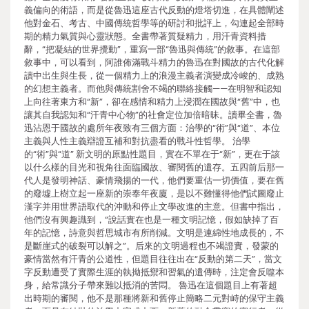
義偏向的術語，而是從魯迅這座古代反動的燈塔切進，在具體闡述
他對金石、考古、中國傳統哲學等的研討和批評上，勾連起全部時
期的精力氣質與心靈狀態。全書帶著質疑精力，用汗青資料措
辭，“把凝結的世界攪動”，重寫一部“魯迅與傳統”的敘事。在這部
敘事中，可以看到，阿誰佈滿戰斗精力的魯迅在對國故的古代化解
讀中出生與生長，從一個精力上的浪漫主義者演變成冷峻的、成熟
的幻想主義者。而他與傳統割舍不竭的聯絡接觸——在明智和認知
上向往著東方和“新”，卻在感情和精力上浸潤在國故與“舊”中，也
讓其自我認知和“汗青中心物”的社會定位加倍暗昧。讀畢全書，魯
迅沾恩于國故的處所年夜致有三個方面：治學的“術”與“道”、本位
主義與人性主義辯證互補和對抗盡看的戰斗性哲學。 治學
的“術”與“道” 新文明的原點性題目，實在不單在于“新”，更在于該
以什么樣的目光和視角往面臨國故、審閱舊的遺存。五四前后那一
代人是發明神話、豪情飛揚的一代，他們要重估一切價值，要在舊
的廢墟上樹立起一座新的崇奉年夜廈，是以不難懂得他們試圖廢止
漢字并用世界語取代的沖動和停止文學改進的主意。但書中指出，
他們沒有興趣識到，“說話實在也是一種文明記憶，假如缺掉了百
年的記憶，詩意與哲思城市有所削減。文明是連綿性地成長的，不
是斷崖式的破裂可以解之”。后來的文明過程也不竭證實，發蒙的
豪情當然有汗青的公道性，但題目往往出在“反動的第二天”，當文
字反動遭受了實際生涯的執拗抵禦和習氣的遺傳時，注定會反噬本
身，給常識分子帶來難以抵消的苦悶。 魯迅在這個題目上有著超
出時期的審閱，他不是那種將新和舊停止簡略二元對峙的保守主義