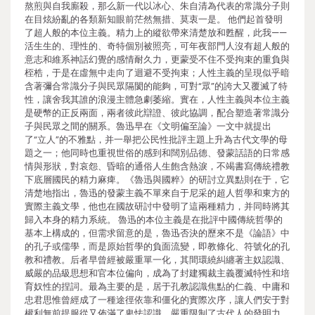
熬煎與自我廝殺，那么新一代以冰心、朱自清為代表的常識分子則
在目炫紛亂的各類新知眼前茫然無措、莫衷一是。 他們起首發明
了超人般的本位主義。精力上的縱欲帶來清楚放和甦醒，此我——
活生生的、理性的、奇特個別被照亮，可年夜部門人沒有超人般的
意志和維系神話幻覺的感情耐久力，更蒙受不住不受拘束的重負與
桎梏，于是在虛無中走向了迴避不受拘束；人性主義的呈現似乎暗
含著彌合常識分子與民眾隔閡的能夠，可對“眾”的誇大又覆滅了特
性，讓舍我其誰的浪漫主體急劇萎縮。實在，人性主義與本位主義
是硬幣的正反兩面，兩者彼此辯證、彼此協調，配合塑造著常識分
子與民眾之間的關系。魯迅早在《文明偏至論》一文中就提出
了“立人”的不雅點，并一舉把公民性批評主題上升為古代文學的母
題之一；他同時也重視世俗的感到和闊別品德、發蒙話語的日常感
情與形狀，對哀怨、昏暗的通俗人生飽含熱淚，不竭書寫傳統禮教
下底層國民的精力麻痺。《魯迅與國粹》的研討立異點則在于，它
清楚地指出，魯迅的發蒙主義不單來自于尼采的超人哲學和東方的
實際主義文學，他也在國故研討中發明了這兩種精力，并同時將其
歸入本身的精力系統。 魯迅的本位主義是在批評中國傳統哲學的
基本上構成的，但需求留意的是，魯迅否決的歷來不是《論語》中
的孔子或儒學，而是原始哲學的負面流變，即教條化、符號化的孔
教和禮教。后者早曾經被嚴重單一化，其間環繞糾纏著主奴認識、
威嚴的品級思想和官本位偏向，成為了封建獨裁主義覆滅特性和培
育奴性的捏詞。最為主要的是，居于孔教認識焦點的仁義、中庸和
忠君思惟曾經成了一種途徑依靠和僵化的實際次序，讓人們安于對
權利無前提服從又佈滿了卑怯認識，嚴重限制了古代人的發明力，