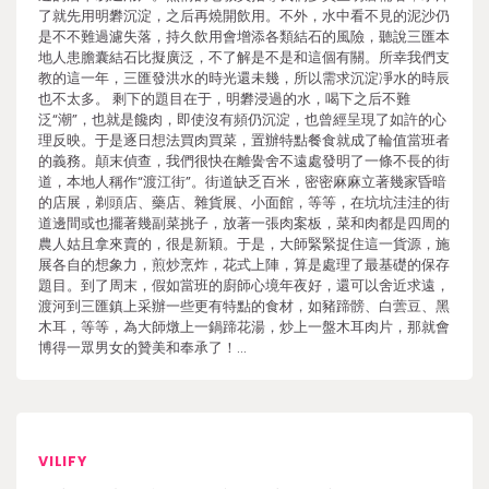
了就先用明礬沉淀，之后再燒開飲用。不外，水中看不見的泥沙仍
是不不難過濾失落，持久飲用會增添各類結石的風險，聽說三匯本
地人患膽囊結石比擬廣泛，不了解是不是和這個有關。所幸我們支
教的這一年，三匯發洪水的時光還未幾，所以需求沉淀凈水的時辰
也不太多。 剩下的題目在于，明礬浸過的水，喝下之后不難
泛“潮”，也就是饞肉，即使沒有頻仍沉淀，也曾經呈現了如許的心
理反映。于是逐日想法買肉買菜，置辦特點餐食就成了輪值當班者
的義務。顛末偵查，我們很快在離黌舍不遠處發明了一條不長的街
道，本地人稱作“渡江街”。街道缺乏百米，密密麻麻立著幾家昏暗
的店展，剃頭店、藥店、雜貨展、小面館，等等，在坑坑洼洼的街
道邊間或也擺著幾副菜挑子，放著一張肉案板，菜和肉都是四周的
農人姑且拿來賣的，很是新穎。于是，大師緊緊捉住這一貨源，施
展各自的想象力，煎炒烹炸，花式上陣，算是處理了最基礎的保存
題目。到了周末，假如當班的廚師心境年夜好，還可以舍近求遠，
渡河到三匯鎮上采辦一些更有特點的食材，如豬蹄髈、白蕓豆、黑
木耳，等等，為大師燉上一鍋蹄花湯，炒上一盤木耳肉片，那就會
博得一眾男女的贊美和奉承了！…
VILIFY