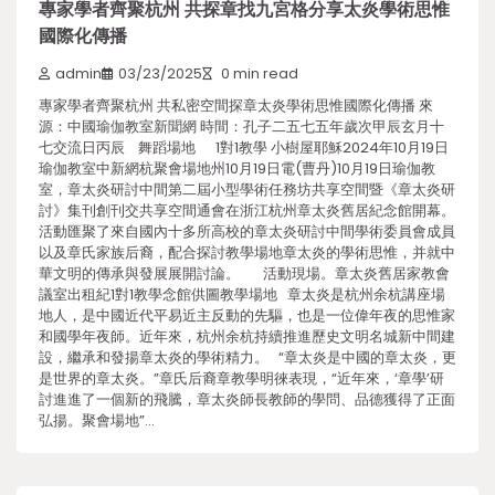
專家學者齊聚杭州 共探章找九宮格分享太炎學術思惟
國際化傳播
admin
03/23/2025
0 min read
專家學者齊聚杭州 共私密空間探章太炎學術思惟國際化傳播 來
源：中國瑜伽教室新聞網 時間：孔子二五七五年歲次甲辰玄月十
七交流日丙辰 舞蹈場地 1對1教學 小樹屋耶穌2024年10月19日
瑜伽教室中新網杭聚會場地州10月19日電(曹丹)10月19日瑜伽教
室，章太炎研討中間第二屆小型學術任務坊共享空間暨《章太炎研
討》集刊創刊交共享空間通會在浙江杭州章太炎舊居紀念館開幕。
活動匯聚了來自國內十多所高校的章太炎研討中間學術委員會成員
以及章氏家族后裔，配合探討教學場地章太炎的學術思惟，并就中
華文明的傳承與發展展開討論。 活動現場。章太炎舊居家教會
議室出租紀1對1教學念館供圖教學場地 章太炎是杭州余杭講座場
地人，是中國近代平易近主反動的先驅，也是一位偉年夜的思惟家
和國學年夜師。近年來，杭州余杭持續推進歷史文明名城新中間建
設，繼承和發揚章太炎的學術精力。 “章太炎是中國的章太炎，更
是世界的章太炎。”章氏后裔章教學明徠表現，“近年來，‘章學’研
討進進了一個新的飛騰，章太炎師長教師的學問、品德獲得了正面
弘揚。聚會場地”…