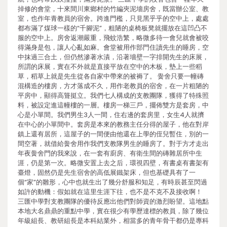
掉修的會堂，十來間川東鄉村的竹編夾泥墻房舍，既當辦公室、教
室，也作年青教員的宿舍。跨進門檻，只見黑乎乎的空中上，處處
都布滿了煤球一樣的“千腳泥”，粗陋的桌椅板凳就擺放在這凹凸不
服的空中上。房舍返潮嚴重，飛蚊浩繁，略微多待一會兒就會被咬
得滿身是包，讓人心亂如麻。會堂被用作部門住讀先生的睡房，空
中抹過三合土，但仍然滲著水漬，沿著墻壁一字排開先生的床展，
所謂的床展，實在不外就是直接平放在空中的木板，墊上一些稻
草，稻草上就是先生從各自家中帶來的被褥了。 黌舍只要一幢磚
混構造的樓房，方才落成不久，用作老教員的宿舍，在一片粗陋的
平房中，顯得高聳挺立。我們七人構成的支教團隊，獲得了特殊照
料，被設定進這幢樓的一層。樓房一梯三戶，擺佈雙方是套房，中
心是小單間。我們男生3人一間，住右邊的套房里，女生4人就擠
在中心的小單間中。套房是本來的教務主任分得的屋子，他在對岸
鎮上還有居所，這屋子的一間便由他還在上學的侄兒暫住，別的一
間空著，就借給黌舍用作我們支教隊男生的睡房了。對于方才走出
年夜黌舍門的我來說，在一套有廚房、有衛生間的磚雜居所中生
涯，仍是第一次。略微安置上去之后，環視四壁，有書桌有書架有
臺燈，固然仍是先生宿舍的高低展鐵架床，但也基礎具有了一
個“家”的雛形，心中也就生出了幾分舒服和知足，有時辰甚至閃過
如許的動機：假如就在這里生涯下往，也不是不克不及接收啊！
三匯中學對支教團隊的優待反應出他們對師資的激烈盼望。這地點
本地大名鼎鼎的重點中學，實在很少有學歷達標的教員，除了幾位
年級組長、教研組長是本科結業外，相當多的青年骨干都仍是專科