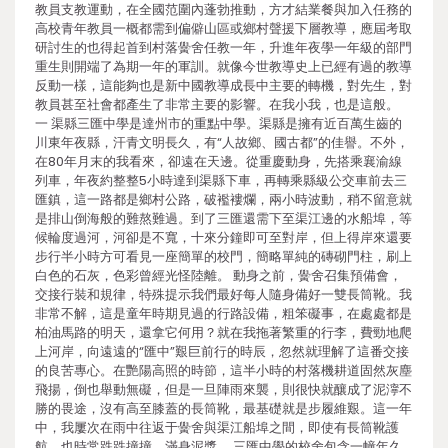
教員支教運動，在全國范圍內蓬勃推動，方才結業餐與加入任務的
高校青年教員一概都需到偏僻山區或鄉村聲援下層教導，應屆考取
研討生的也得起首到村落黌舍任教一年，升進年夜學一年級的部門
重生則開端了為期一年的軍訓。就像今世教導史上已經有過的教導
反動一樣，這能夠也是新中國教導成長中主要的轉機，對先生，對
教員甚至社會都產生了非常主要的影響。在我小我，也是這般。
一 渠縣三匯中學是達州市的重點中學。渠縣是擁有近百萬生齒的
川東年夜縣，汗青文明長久，有“人故鄉、國古都”的佳譽。不外，
在80年月末的我看來，卻遠在天邊。從重慶動身，先搭乘襄渝線
列車，年夜約整整5小時達到渠縣下車，再轉乘縣級公交車前去三
匯鎮，這一路都是鄉村公路，破襤褸爛，兩小時波動，稍不留意就
是排山倒海般的難熬難過。到了三匯還需下至渠江邊的水船埠，等
候輪度過河，河卻是不寬，十來分鐘即可至對岸，但上得岸來還要
步行半小時方可看見一座簡單的校門，簡略單純的磚砌門柱，刷上
白色的石灰，色彩曾經光怪陸離。 動身之前，黌舍召集預備會，
交接行裝和規律，特殊提示我們最好每人隨身備好一雙長筒靴。我
非常不解，這是童年時期見過的行路設備，粗笨礙事，在處處都是
柏油馬路的明天，還拿它何用？就在我拖著繁重的行李，費勁地爬
上河岸，向遠遠的“匯中”艱巨前行的時辰，忽然就理解了這番交接
的良苦專心。在艷陽高照的時節，這半小時的村落機耕道固然灰塵
飛揚，倒也舉動無礙，但是一旦陣雨來襲，則很快就釀成了泥濘不
勝的畏途，沒有高至膝蓋的長筒靴，最基礎就是步履維艱。這一年
中，我屢次在雨中往返于黌舍與渠江船埠之間，即使有長筒靴護
航，也時常跌跌撞撞，滿身泥漿。 三匯中學的校舍包含一幢年久