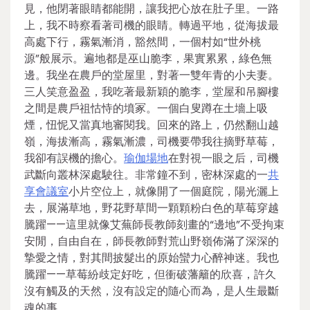
見，他閉著眼睛都能開，讓我把心放在肚子里。一路
上，我不時察看著司機的眼睛。轉過平地，從海拔最
高處下行，霧氣漸消，豁然間，一個村如“世外桃
源”般展示。遍地都是巫山脆李，果實累累，綠色無
邊。我坐在農戶的堂屋里，對著一雙年青的小夫妻。
三人笑意盈盈，我吃著最新穎的脆李，堂屋和吊腳樓
之間是農戶祖怙恃的墳冢。一個白叟蹲在土墻上吸
煙，忸怩又當真地審閱我。回來的路上，仍然翻山越
嶺，海拔漸高，霧氣漸濃，司機要帶我往摘野草莓，
我卻有誤機的擔心。
瑜伽場地
在對視一眼之后，司機
武斷向叢林深處駛往。非常鐘不到，密林深處的一
共
享會議室
小片空位上，就像開了一個庭院，陽光灑上
去，展滿草地，野花野草間一顆顆粉白色的草莓穿越
騰躍——這里就像艾蕪師長教師刻畫的“邊地”不受拘束
安閒，自由自在，師長教師對荒山野嶺佈滿了深深的
摯愛之情，對其間披髮出的原始蠻力心醉神迷。我也
騰躍——草莓紛歧定好吃，但衝破藩籬的欣喜，許久
沒有觸及的天然，沒有設定的隨心而為，是人生最斷
魂的事。