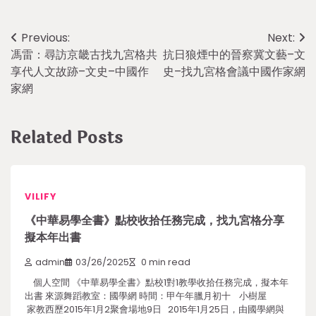
Post
Previous:
Next:
馮雷：尋訪京畿古找九宮格共
抗日狼煙中的晉察冀文藝–文
navigation
享代人文故跡–文史–中國作
史–找九宮格會議中國作家網
家網
Related Posts
VILIFY
《中華易學全書》點校收拾任務完成，找九宮格分享
擬本年出書
admin
03/26/2025
0 min read
個人空間 《中華易學全書》點校1對1教學收拾任務完成，擬本年
出書 來源舞蹈教室：國學網 時間：甲午年臘月初十 小樹屋
家教西歷2015年1月2聚會場地9日 2015年1月25日，由國學網與