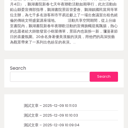
月4日），鵝湖書院新春七天年夜聯歡活動如期舉行，此次活動由
鉛山縣委宣傳部指導，鵝湖書院景區管委會、鵝湖鎮國民當局等單
位主辦，為七千多名游客和市平易近獻上了一場出會議室出租色絕
倫的傳統文明盛宴講座場地。 活動共享空間期間，從上分線
至書院內，鵝湖書院新春年夜聯歡活動的宣傳旗幟迎風飄揚，熱心
的志愿者給大師散發宣小樹屋傳單，景區內也裝扮一新，瀰漫著節
日的喜慶氛圍。20余名身著優美漢服的演員，用他們的高深技藝
為觀眾帶來了一系列出色紛呈的表演。…
Search
Search
測試文章 – 2025-12-09 10:11:03
測試文章 – 2025-12-09 10:10:03
測試文章 – 2025-12-09 10:09:04