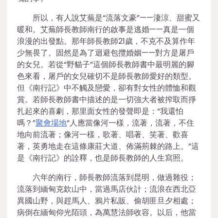
所以，有人說艾蕪是“流落文豪”——淒涼、甜蜜又
暖和。艾蕪師長教師南行的啟事是逃婚——真是一個
浪漫的出發點。那年師長教師21歲，不克不及算作年
少無畏了。固然是為了迴避包攬婚姻——對方是屠戶
的女兒。若從“野貓子”這個師長教師書中最明麗的腳
色來看，屠戶的女兒確切不是師長教師愛好的類型。
但《南行記》中不觸及戀愛，卻有對女性的體恤和觀
賞。若師長教師書中描述的是一切強大者被搾取而掙
扎起來的喜劇，那里面女性的發聲即是：“我還怕
嗎？”
聚會場地
“人應當像河一樣，流著，流著，不住
地向前流著；像河一樣，歌著、唱著、笑著、歡喜
著，英勇地走在這條康莊大道、佈滿荊棘的路上。”這
是《南行記》的詮釋，也是師長教師的人生寫照。
六年的南行，師長教師流落到昆明，做過雜役；
流落到緬甸克欽山中，當過馬店伙計；流浪在西北亞
異國山野，與趕馬人、鴉片私販、偷胡匪旦夕相處；
病倒在緬甸仰光陌頭，為萬慧法師收容。以后，他當