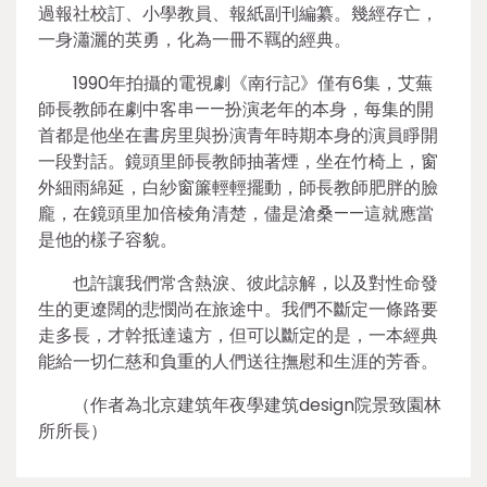
過報社校訂、小學教員、報紙副刊編纂。幾經存亡，
一身瀟灑的英勇，化為一冊不羈的經典。
1990年拍攝的電視劇《南行記》僅有6集，艾蕪
師長教師在劇中客串——扮演老年的本身，每集的開
首都是他坐在書房里與扮演青年時期本身的演員睜開
一段對話。鏡頭里師長教師抽著煙，坐在竹椅上，窗
外細雨綿延，白紗窗簾輕輕擺動，師長教師肥胖的臉
龐，在鏡頭里加倍棱角清楚，儘是滄桑——這就應當
是他的樣子容貌。
也許讓我們常含熱淚、彼此諒解，以及對性命發
生的更遼闊的悲憫尚在旅途中。我們不斷定一條路要
走多長，才幹抵達遠方，但可以斷定的是，一本經典
能給一切仁慈和負重的人們送往撫慰和生涯的芳香。
（作者為北京建筑年夜學建筑design院景致園林
所所長）