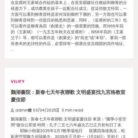
在皇甫村王家斌合作組的基本上，在長安縣建社任務組和柳青的分
歧盡力下，成功農業生孩子一起配合社成立。從這些散文特寫，一
方面可以看到柳青昔時是若何深刻鄉村下層的，另一方面也可以看
到柳青昔時對一些題目的熟悉和思慮，同時，《皇甫村的三年》也
可以看作是柳青為寫《創業史》的一個需要的預備。而1955年寫
的《王家斌》《一九五五年秋天在皇甫村》，1956年寫的《王家
父子》等，都可以看作是《創業史》的“前史”或“本領”。 要寫一部
長卷本的史詩性的作品，必需得有一個適合並且穩固的寫作地址。
…
VILIFY
鵝湖書院：新春七天年夜聯歡 文明盛宴找九宮格教室
慶佳節
admin
03/04/2025
0 min read
鵝湖書院：新春七天年夜聯歡 文明盛宴慶佳節 來源：“國學小堂空
間”微信公眾號 時間：孔子二五七六年歲次乙巳正月初旬日丁未
耶穌小樹屋2025年2月7教學場地日 龍騰四海雄風在，蛇
私密空間舞九州瑞氣生。2025年正月初一（1月29日）至初七（2