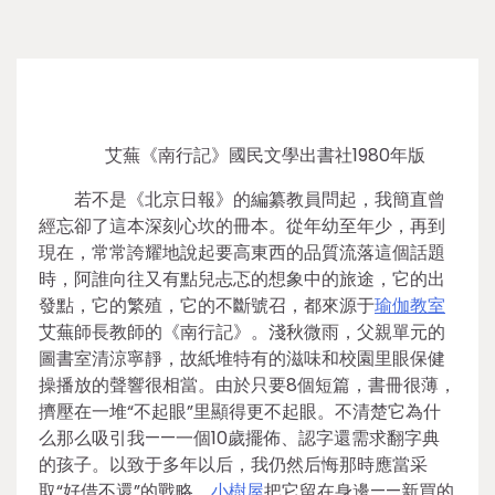
艾蕪《南行記》國民文學出書社1980年版
若不是《北京日報》的編纂教員問起，我簡直曾
經忘卻了這本深刻心坎的冊本。從年幼至年少，再到
現在，常常誇耀地說起要高東西的品質流落這個話題
時，阿誰向往又有點兒忐忑的想象中的旅途，它的出
發點，它的繁殖，它的不斷號召，都來源于
瑜伽教室
艾蕪師長教師的《南行記》。淺秋微雨，父親單元的
圖書室清涼寧靜，故紙堆特有的滋味和校園里眼保健
操播放的聲響很相當。由於只要8個短篇，書冊很薄，
擠壓在一堆“不起眼”里顯得更不起眼。不清楚它為什
么那么吸引我——一個10歲擺佈、認字還需求翻字典
的孩子。以致于多年以后，我仍然后悔那時應當采
取“好借不還”的戰略，
小樹屋
把它留在身邊——新買的