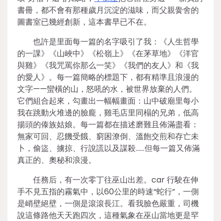
書冊，都不會有那種歲月沉淀的滋味，而父親黌舍的
圖書室已幾經創新，這本書早已不在。
也許是里面每一篇的名字吸引了我：《人生哲學
的一課》《山峽中》《松嶺上》《在茅草地》《洋官
與雞》《我咒罵你那么一笑》《我們的友人》和《我
的愛人》。每一篇簡略的標題下，都有精準且浪漫的
文字——蠻橫的山，怒吼的水，被世界放棄的人們。
它們組合起來，勾畫出一幅幅畫面：山中破廟里每小
我在跳動火堆邊的臉龐，雞毛店里同榻的兄弟，低高
揚頭的傣族姑娘。每一篇都在描述磨難且佈滿盡看：
無家可回、忍饑受餓、窮困潦倒、溫飽交煎和存亡未
卜，偷盜、擄掠、行說謊以及謀殺……但每一篇又佈滿
真正的、奧秘和浪漫。
任務后，有一次零丁往巫山出差。car 行駛在伸
手不見五指的霧氣中，以60公里的時速“蛇行”，一側
是峭壁絕壁，一側是滾滾長江。看我臉色嚴重，司機
說這條路他天天跑四次，這種氣象在巫山當地更是罕