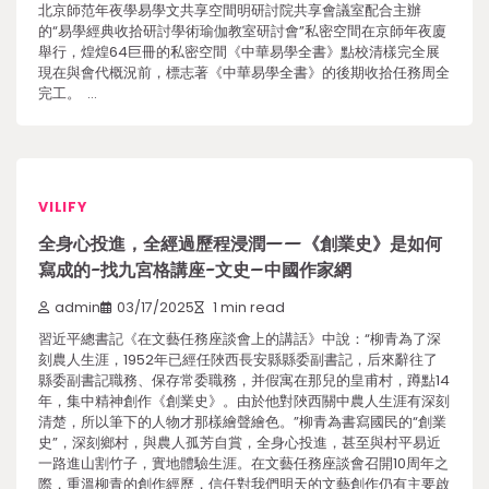
北京師范年夜學易學文共享空間明研討院共享會議室配合主辦
的“易學經典收拾研討學術瑜伽教室研討會”私密空間在京師年夜廈
舉行，煌煌64巨冊的私密空間《中華易學全書》點校清樣完全展
現在與會代概況前，標志著《中華易學全書》的後期收拾任務周全
完工。 …
VILIFY
全身心投進，全經過歷程浸潤——《創業史》是如何
寫成的-找九宮格講座-文史–中國作家網
admin
03/17/2025
1 min read
習近平總書記《在文藝任務座談會上的講話》中說：“柳青為了深
刻農人生涯，1952年已經任陜西長安縣縣委副書記，后來辭往了
縣委副書記職務、保存常委職務，并假寓在那兒的皇甫村，蹲點14
年，集中精神創作《創業史》。由於他對陜西關中農人生涯有深刻
清楚，所以筆下的人物才那樣繪聲繪色。”柳青為書寫國民的“創業
史”，深刻鄉村，與農人孤芳自賞，全身心投進，甚至與村平易近
一路進山割竹子，實地體驗生涯。在文藝任務座談會召開10周年之
際，重溫柳青的創作經歷，信任對我們明天的文藝創作仍有主要啟