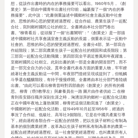
想，從該作出書時的內在的事務撮要可以看出。1960年5月，《創
業史》第一部由中國青年出書社付印前，編纂擬了一個“內在的事
務撮要”，此中說：“此書側重論述中國鄉村社會主義反動中社會
的、思惟的和心思的變更經過歷程，從合作組、農業生孩子一起配
合社，寫到鄉村國民公社的樹立。全書將由本社分部門卷出
書。”柳青看后，從頭擬了一個“出書闡明”：“《創業史》是一部描
述中國鄉村社共享會議室會主義反動的長篇，側重表示這一反動中
社會的、思惟的和心思的變更經過歷程。全書分4部。第一部寫合
作組階段；第二部寫農業生孩子一起配合社的穩固和成長階段；第
三部寫一起配合化活動飛騰；第四部寫全平易近整風和年夜躍進，
至鄉村國民公社樹立。此刻出書的第一部是全書的開首部門，而不
是一部完全自力的小說。貫串全書代表各方面的重要人物，牢牢繚
繞著社會主義反動這一中間，年夜部門曾經呈現或提到了，但牴觸
斗爭還在醞釀階段，有待于慢慢睜開。全書將由本社分部門卷陸續
出書。”由此可以看出柳青昔時對四部曲的《創業史》的所有的構
思。 柳青（1對1教學左）與豢養員在一路 圖片由作者供給 二 在柳
青到長安縣任職并深刻生涯之時，洶湧澎湃的鄉村一起配合化活動
正在中國年夜地上蓬勃展開，柳青把這個活動寫進了《創業史》。
中國鄉村的一起配合化活動，從1949年10月起至1956年，經過的
事況了合作組、低級社、高等社3個階段。它是在中國共產黨引導
下，經由過程各類合作一起配合的情勢，把以生孩子材料公有制為
基本的個別農業經濟，改革為以生孩子材料私有制為基本的農業一
起配合經濟的經過歷程。這一社會變更經過歷程，也叫農業所有人