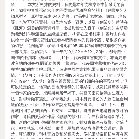
發。 本文所根據的史料，有的是本年從檔案館中新發明的資
料，如與柳青熟習確當年的區委書記孟維剛寫的關于《創業史》人
物原型考，原型竟然達104人之多，作品中所寫村堡、城鎮、地名
等，也皆可與現實村、鎮及地名逐一對應，以及《創業史》昔時在
《延河》頒發的翔實資料等，比擬具體地先容了《創業史》由萌發
動機到創作和頒發的全經過歷程。 柳青在皇甫村家中 圖片由作者
供給 一 寫一部史詩性的三卷本或四卷本的長篇小說，是很多作家
的幻想。追溯起來，柳青很能夠在1951年拜訪蘇聯時就萌發了創作
一部長篇小說的設法。這一年的10月22日至12月23日，柳青隨中
國作家拜訪團出訪蘇聯。11月14日，代表團冒雪觀賞位于雅斯納雅·
波良納的列夫·托爾斯泰舊居。“觀賞后，代表團推薦柳青代表大師
在博物館的留言簿上題詞，表達中國作家對托爾斯泰的欽慕酷愛之
情。”（胡可：《中國作家代表團1951年訪蘇始末》，《新文明史
料》1994年第6期）柳青在留言簿上寫的詳細內在的事務無考，但
可以確定的是，他寫的是他所懂得的托爾斯泰，以及托爾斯泰賜與
一個作家的啟發。托爾斯泰居于鄉下、與國民密切接觸的生涯方
法，對柳青頗有震動。柳青熟悉到，與本身要描述的人物在配合周
遭的狀況中生涯，對作家來說應當是最佳選擇。 回國后不久，柳
青就回到了故鄉陜西，并安家于皇甫村。肖洛霍夫也是柳青崇拜的
作家，肖氏的史詩性作品《靜靜的頓河》四部曲和寫蘇聯新的時
期、新的生涯的《被開墾的童貞地》，對柳青都深有影響。訪蘇時
代，柳青執筆，與孫犁、康濯、馬加聯名給肖洛霍夫寫過信。顯
然，拜訪蘇聯，對柳青啟發和影響宏大。像托爾斯泰那樣生涯在家