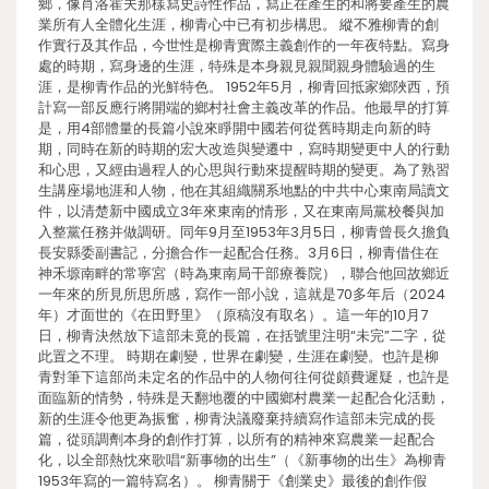
鄉，像肖洛霍夫那樣寫史詩性作品，寫正在產生的和將要產生的農
業所有人全體化生涯，柳青心中已有初步構思。 縱不雅柳青的創
作實行及其作品，今世性是柳青實際主義創作的一年夜特點。寫身
處的時期，寫身邊的生涯，特殊是本身親見親聞親身體驗過的生
涯，是柳青作品的光鮮特色。 1952年5月，柳青回抵家鄉陜西，預
計寫一部反應行將開端的鄉村社會主義改革的作品。他最早的打算
是，用4部體量的長篇小說來睜開中國若何從舊時期走向新的時
期，同時在新的時期的宏大改造與變遷中，寫時期變更中人的行動
和心思，又經由過程人的心思與行動來提醒時期的變更。為了熟習
生講座場地涯和人物，他在其組織關系地點的中共中心東南局讀文
件，以清楚新中國成立3年來東南的情形，又在東南局黨校餐與加
入整黨任務并做調研。同年9月至1953年3月5日，柳青曾長久擔負
長安縣委副書記，分擔合作一起配合任務。3月6日，柳青借住在
神禾塬南畔的常寧宮（時為東南局干部療養院），聯合他回故鄉近
一年來的所見所思所感，寫作一部小說，這就是70多年后（2024
年）才面世的《在田野里》（原稿沒有取名）。這一年的10月7
日，柳青決然放下這部未竟的長篇，在括號里注明“未完”二字，從
此置之不理。 時期在劇變，世界在劇變，生涯在劇變。也許是柳
青對筆下這部尚未定名的作品中的人物何往何從頗費遲疑，也許是
面臨新的情勢，特殊是天翻地覆的中國鄉村農業一起配合化活動，
新的生涯令他更為振奮，柳青決議廢棄持續寫作這部未完成的長
篇，從頭調劑本身的創作打算，以所有的精神來寫農業一起配合
化，以全部熱忱來歌唱“新事物的出生”（《新事物的出生》為柳青
1953年寫的一篇特寫名）。 柳青關于《創業史》最後的創作假