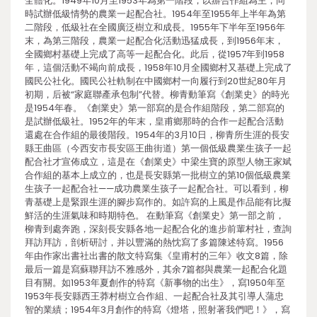
全體化。1949年10月至1953年為第一階段，以辦合作組為主，同
時試辦低級情勢的農業一起配合社。1954年至1955年上半年為第
二階段，低級社在全國廣泛樹立和成長。1955年下半年至1956年
末，為第三階段，農業一起配合化活動迅猛成長，到1956年末，
全國鄉村基礎上完成了高等一起配合化。此后，從1957年到1958
年，這個活動不竭向前成長，1958年10月全國鄉村又基礎上完成了
國民公社化。國民公社軌制在中國鄉村一向履行到20世紀80年月
初期，后被“家庭聯產承包制”代替。柳青動筆寫《創業史》的時光
是1954年春。《創業史》第一部寫的是合作組階段，第二部寫的
是試辦低級社。1952年的年末，皇甫鄉那時的合作一起配合活動
還處在合作組的最後階段。1954年的3月10日，柳青所生涯的長安
縣王曲區（今西安市長安區王曲街道）第一個低級農業生孩子一起
配合社才宣佈成立，這是在《創業史》中梁生寶的原型人物王家斌
合作組的基本上成立的，也是長安縣第一批樹立的第10個低級農業
生孩子一起配合社——成功農業生孩子一起配合社。可以看到，柳
青基礎上是緊跟生涯的腳步寫作的。如許寫的上風是作品能有比擬
鮮活的生涯氣味和時期特色。 在動筆寫《創業史》第一部之前，
柳青到處奔跑，深刻長安縣各地一起配合化的進步前輩村社，查詢
拜訪拜訪，剖析研討，并以豐滿的熱忱寫了多篇陳述特寫。1956
年由作家出書社出書的散文特寫集《皇甫村的三年》收文8篇，除
最后一篇是寫蘇聯拜訪不雅感外，其余7篇都與農業一起配合化題
目有關。如1953年夏創作的特寫《新事物的出生》，寫1950年至
1953年長安縣西王莽村樹立合作組、一起配合社及其引導人蒲忠
智的業績；1954年3月創作的特寫《燈塔，照射著我們吧！》，寫