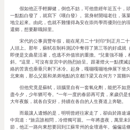
假如他正手輕腳健，倒也不妨，可他曾經年近五十，
一點點白發了，就寫下《嘆白發》。當身材開端老往，落
地立起來。由此，也就不難懂得為安在崇尚學而優則仕的
還鄉，想要辭職歸里。
宋代的公事員豐年假，能在尾月二十“封印”到正月二
人頭上。那年，蘇軾在制科測試中奪得了第三等的好成就
即便是文曲星活著，也逃不外值班的重擔。“兒童強不睡，
斜。”這里，可沒有皇宮中的熱烈紛呈。跟著燈火一點撲滅
絡的苦衷也垂垂只剩下冰冷。起身，嘎嘣嘎嘣地伸展下坐
北東南，那么父親和弟弟地點的京都汴梁又在何方？當雞
但他究竟是蘇軾，頭腦里自有一套氧化劑，能把不如意
盡今夕，少年猶可夸。”一年一度的春節再可貴，來歲仍是
大年夜飯，就各自安好，持續在各自的人生賽道上奔馳。
而最讓人遺憾的是，明明曾經往家走了，卻由於路途
中寫道：“旅店誰相問，冷燈獨可親。一年將盡夜，萬里未
節，他正一路向東想要回到江蘇常州的金壇過年。偏偏這條