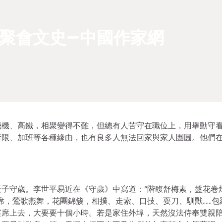
聚會文史–中國作家網
飛機、高鐵，相聚變得不難，但總有人苦守在職位上，用舉動守
所限、加班等各種緣由，也有良多人無法回家與家人團圓。他們
子守歲。李世平易近在《守歲》中寫道：“階馥舒梅素，盤花卷
席，鶯歌燕舞，花團錦簇，相撲、走索、口技、耍刀、馴獸……包
宴席上去，大要要十個小時。若是家住外埠，天然沒法侍奉雙親