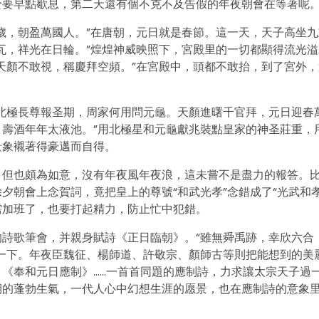
於要早點歇息，第二天還有個不克不及告假的年夜朝會在等著呢
歲，朝盈萬國人。”在唐朝，元日就是春節。這一天，天子高坐九
瓦，祥光在日輪。”煌煌神威映照下，宮殿里的一切都顯得流光溢
天顏不敢視，稱慶拜空頻。”在宮殿中，頭都不敢抬，到了宮外，
北極長尊報圣期，周家何用問元龜。天顏進曙千官拜，元日迎春
壽酒年年太液池。”用北極星和元龜獻兆裝點皇家的神圣莊重，
景象襯著得豪邁而自得。
，但也頗為如意，沒有年夜風年夜浪，這未嘗不是盡力的報答。
夕朝會上念賀詞，竟把皇上的尊號“和武光孝”念錯成了“光武和孝
需加班了，也要打起精力，防止忙中犯錯。
詩歌筆會，并親身賦詩《正日臨朝》。“雖無舜禹跡，幸欣六合
一下。年夜臣魏征、楊師道、許敬宗、顏師古等則把能想到的美
》《奉和元日應制》……一首首同題的應制詩，力求讓太宗天子過
期的蓬勃生氣，一代人心中幻想生涯的愿景，也在應制詩的意象