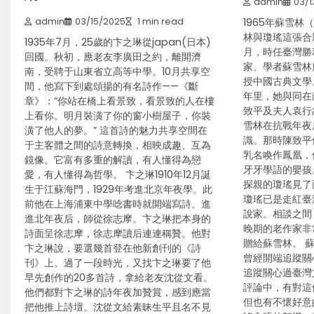
admin
03/1
admin
03/15/2025
1 min read
1965年蘇雪林
林與瓊瑤這張合影
1935年7月，25歲的卞之琳從japan(日本)
月，時任臺灣勝
回國。秋初，應老友李廣田之約，離開濟
家、學者蘇雪林
南，受聘于山東省立高等中學。10月共享空
授中國古典文學
間，他寫下到處頌揚的有名詩作——《斷
年里，她與同在
章》：“你站在橋上看景致，看景致的人在樓
致平及夫人袁行恕
上看你。明月裝潢了你的窗小樹屋子，你裝
雪林在抗戰年夜
潢了他人的夢。” 這首詩的魅力共享空間在
識。那時陳致平
于主客體之間的詩意轉換，相映成趣、互為
乳名喚作鳳凰，
鏡像。它富有多重的解讀，有人懂得為戀
牙牙學語的嬰孩
愛，有人懂得為哲學。 卞之琳1910年12月誕
探親的瓊瑤見了
生于江蘇海門，1929年考進北京年夜學。此
瓊瑤已是走紅臺
前他在上海浦東中學唸書時就開端寫詩。進
說家。相談之間
進北年夜后，師從徐志摩。卞之琳把本身的
晚期的老作家非
詩面呈徐志摩，徐志摩讀后連連稱贊。他對
贈給蘇雪林。 
卞之琳說，要選幾首登在他新創刊的《詩
曾經開端追蹤關
刊》上。過了一段時光，又找卞之琳要了他
追蹤關心過臺灣
早先創作的20多首詩，拿給老友沈從文看。
評論中，有對這
他們都對卞之琳的詩年夜加贊賞，感到應當
但也有不懷好意
把他推上詩壇。沈從文給素昧生平且名不見