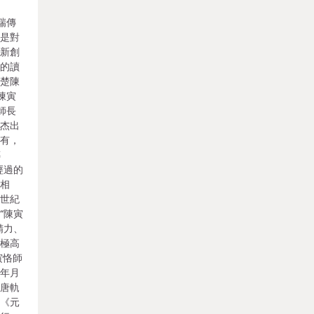
瑞傳
這是對
次新創
青的讀
清楚陳
陳寅
師長
的杰出
罕有，
傳
經過的
密相
上世紀
“陳寅
精力、
以極高
寅恪師
十年月
隋唐軌
》《元