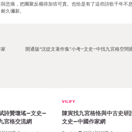
怍與悲痛，把團聚反襯得加倍可貴。也恰是有了這些詩歌千年不
，耐久彌新。
作家
開通版“沈從文著作集”小考–文史–中找九宮格空間
VILIFY
賦詩贊瓊瑤–文史–
陳寅找九宮格恪與中古史研
九宮格交流網
文史–中國作家網