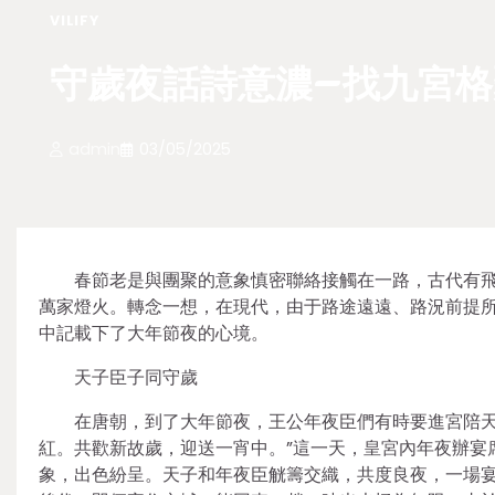
VILIFY
守歲夜話詩意濃–找九宮格
admin
03/05/2025
春節老是與團聚的意象慎密聯絡接觸在一路，古代有
萬家燈火。轉念一想，在現代，由于路途遠遠、路況前提
中記載下了大年節夜的心境。
天子臣子同守歲
在唐朝，到了大年節夜，王公年夜臣們有時要進宮陪天
紅。共歡新故歲，迎送一宵中。”這一天，皇宮內年夜辦宴
象，出色紛呈。天子和年夜臣觥籌交織，共度良夜，一場