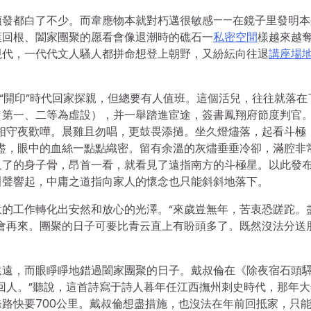
頭發都白了不少。而韋應物本就對朽邁很敏感——在鏡子里發明本
葉回根、闔家團聚的愿看會像退潮時的礁石一
私密空間
樣越來越
現代，一代代文人騷人都拼命想登上朝野，又紛紜向往退
講座場
十“開印”時代回家探親，但總要有人值班。這個活兒，往往就落在
（第一、二等為虛設），并一舉踏進宦途，簽書鳳翔府節度判官
相守夜歡嘩。晨雞且勿唱，更鼓畏添撾。坐久燈燼落，起看斗極
盡，眼中的血絲一點點織密。留有余溫的灰燼垂垂冷卻，滿腔非
久了的身子骨，昂首一看，就看見了遠指南方的斗極星。以此發
叫聲響起，中庸之道指向家人的懷念也只能斜斜地落下。
的工作轉化出安然和放心的光澤。“來歲豈無年，苦衷恐蹉跎。
會再來。團聚的日子可要比青云直上有盼頭多了。既然沒法分送
遠遠，而眼睜睜地錯過闔家團聚的日子。戴叔倫在《除夜宿石頭
回人。”聽說，這首詩寫于詩人暮年任江西撫州刺史時代，那年大
路快要700公里。戴叔倫想盡措施，也沒法在年前回抵家，只