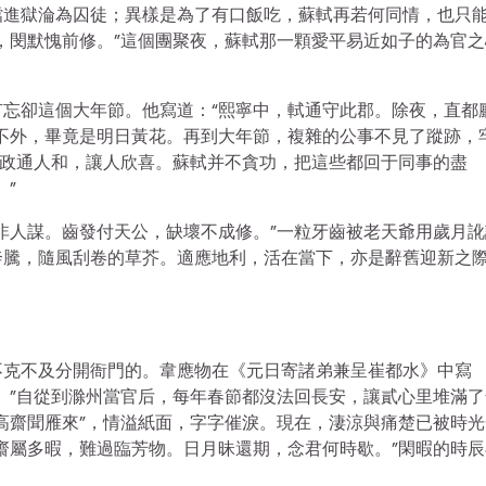
鐺進獄淪為囚徒；異樣是為了有口飯吃，蘇軾再若何同情，也只
，閔默愧前修。”這個團聚夜，蘇軾那一顆愛平易近如子的為官之
忘卻這個大年節。他寫道：“熙寧中，軾通守此郡。除夜，直都
不外，畢竟是明日黃花。再到大年節，複雜的公事不見了蹤跡，
謂政通人和，讓人欣喜。蘇軾并不貪功，把這些都回于同事的盡
”
非人謀。齒發付天公，缺壞不成修。”一粒牙齒被老天爺用歲月訛
奔騰，隨風刮卷的草芥。適應地利，活在當下，亦是辭舊迎新之
不克不及分開衙門的。韋應物在《元日寄諸弟兼呈崔都水》中寫
。”自從到滁州當官后，每年春節都沒法回長安，讓貳心里堆滿了
高齋聞雁來”，情溢紙面，字字催淚。現在，淒涼與痛楚已被時光
齋屬多暇，難過臨芳物。日月昧還期，念君何時歇。”閑暇的時辰