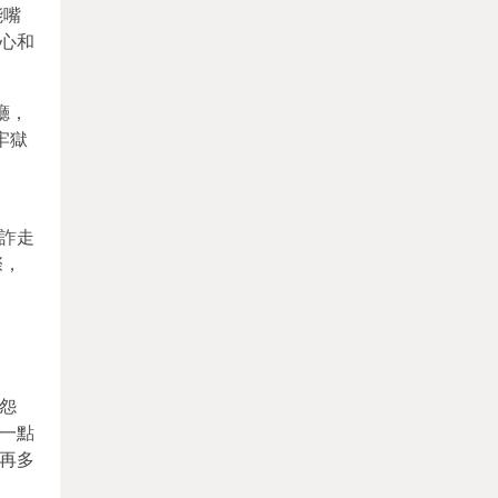
能嘴
心和
廳，
牢獄
詐走
際，
怨
一點
再多