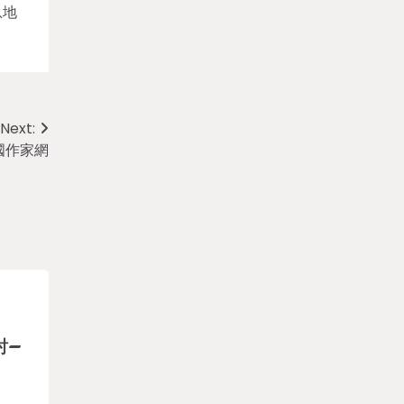
息地
Next:
國作家網
討–