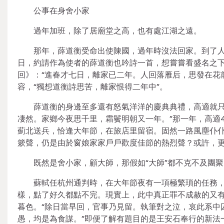
公事在身舍小家
過年加班，除了居廟堂之高，也有處江湖之遠。
那年，薛道衡受命出使陳國，過年時沒法回家。到了
日，約請作為使者的薛道衡也吟詩一首，想嘗嘗看盛名之
回》：“進春才七日，離家已二年。人回落雁后，思發在花
容，“獨想道衡詩思苦，離家恨得二年中”。
薛道衡的身邊至多還有怒氣洋洋的慶典典禮，高適就只
凄然。家鄉今夜思千里，霜鬢明朝又一年。”那一年，高適
薊北送兵，恰逢大年節，在旅店里留宿。固然一路風塵仆
簌聲，仍是由於窗娘家家戶戶歡度佳節的熱烈聲？或許，
既然是舍小家，顧大師，那假如“大師”都不克不及團
蘇軾任杭州通判時，在大年節夜有一項極繁瑣的任務
樣，點了好久都點不完。現實上，此中真正罪不成赦的又
暮色。“除日當早回，官事乃見留。執筆對之泣，哀此系中
愚，均是為食謀。”即便了解有題目的是王安石奉行的新法