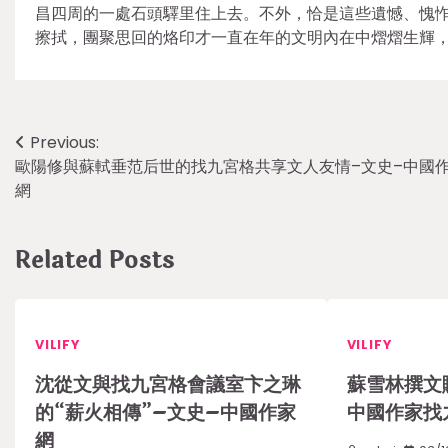
昌四周的一處石頭驛里住上去。不外，恰是這些遺憾、愧
擦拭，團聚思回的烙印才一直在年的文明內在中熠熠生輝
Post
Previous:
歐陽修與蘇軾垂范后世的找九宮格共享文人友情–文史–中國
navigation
網
Related Posts
VILIFY
VILIFY
沈從文與找九宮格會議室卞之琳
蘇雪林撰文
的“薪火相傳”–文史–中國作家
中國作家找
網