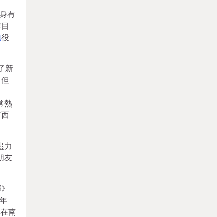
身有
奪目
地
役
了新
。但
常熱
布西
盡力
朋友
驛》
年
能在南