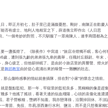
人日，即正月初七，肚子里已是滿腹憂愁。剛好，南陳正在歡慶
下能否有虛士。地利人地相宜之下，薛道衡立即作出《人日思
前。”一個奇妙的對照，不只馴服了一眾南陳人，連李商隱都為之
要一盞孤燈了。《除夜作》中寫道：“旅店冷燈獨不眠，客心何
46歲，遭到張九齡的弟弟張九皋的薦舉，任職封丘縣尉。年末，
仆，身心疲乏，但他卻掉眠了。是由於小旅店里的異響聲、燈火
更是
舞蹈教室
由於從心底涌出來的噪聲——難酬的壯志。
聚，那么傷時感事的情結就會插隊，排在對“小家”的懷念之情前。
，就是盤點監犯。那一年，牢獄里的監犯良多，黑糊糊的像是趕
有幾多？他搖了搖頭，看著天邊的似血殘陽，心頭的哀傷化進濃
囚。君子營糇糧，墮網不知羞。我亦戀薄祿，沿襲掉回休。不須
——青苗、免役、市易,浙西兼行水利、鹽法，而不是只想養家糊