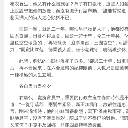
布衣蒼生，他又有什么措施呢？為了有口飯吃，這些人鋃
上說說想把他們放走，而沒有膽子付諸舉動。“誰能暫縱遣
悲天憫人的詩人之心顫抖不已。
而這一顫，就是二十年。哪怕早已物是人非，他都沒有
囚系皆滿，日暮不得返舍，因題一詩于壁，今二十年矣。”
里也空空蕩蕩的，“再經除夜，庭事蕭然，三圄皆空”，可
力，“同寅比岑范，德業後人羞。坐令老鈍守，嘯諾獲少休。
此時，蘇軾的心態也溫和了良多。“卻思二十年，出處
后，再不會回來，在六合運轉的紀律眼前，人也只是隨波
一種積極的人生立場。
各自盡力盡今夕
在唐代，處所官員中，重要的行政主座在春節時代是
道：“一從守茲郡，兩鬢生素發。新正加我年，故歲往超忽
言。剛來滁州時，他的心緒還很劇烈，寫下“淮南秋雨夜，
點地磨平，沒有了濃墨重彩，釀成了迫不得已的難過。“高
又若何？不克不及回鄉，只能四處轉轉透透氣。