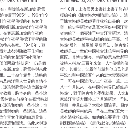
3/2025
0 min read
admin
03/24/2025
0 min read
（右）與瓊瑤在新加坡 蘇雪
本年8月，上海國民出書社出書了熊存
拍攝于1965年。1964年9
授編校的《陳寅恪六朝隋唐史論》。
利年夜學傳授的有名女作
于陳寅恪師長教師著作收拾出書的一
應聘到新加坡南洋年夜學傳
舉，給史學研討者及寬大喜好中國汗
。在客寓新加坡的年夜約一
者供給了一個專注于中古汗青研討、
南洋年夜學傳授汗青學的陳
寅恪師長教師學術成績的傑出平臺。 “
往來甚密。 1940年，蘇
恪熱”后的一版重版 眾所周知，陳寅恪
后方成都與陳致平佳耦結
教師是二十世紀中國社會迷信學術界
佳耦的女兒還不叫“瓊瑤”，
巨匠。其博古通今、精研妙思為世所
僅僅兩歲“始扶床”，仍是個
被時人稱為“三百年來第一人”“傳授的
。在新加坡，蘇雪林與來此
授”。其祖父、父親等前輩和他自己的
面。二十幾年曩昔，這時的
事況也與中國近百年來的宏大變遷親
港及南洋華人世界的言情小
干，可在中國近代史上年夜書一筆。
，瓊瑤對蘇雪林這位新文學
八十年月以來，在中國粹術界已經鼓起
常敬佩，將本身的一些小說
恪熱”，對于陳寅恪的學術結果、人文
蘇雪林實在前幾年在臺灣時就
家族汗青等方面停止了普遍研討，予
心瓊瑤和她的一些小說，也
評價，并且出書了大批有關論著。 陳
文壇對她的一些評論。這些
長教師的學術結果，早在上世紀五六
位年青女作家的由衷贊賞，
就有過收拾出書。如他的主要著作《
的漫罵和譭謗。借此次與瓊
制淵源略論稿》《唐代政治史述論稿