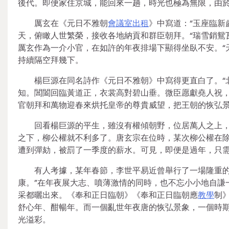
後代。即便家住京城，能回來一趟，時光也極為無限，由
厲玄在《元日不雅朝
會議室出租
》中寫道：“玉座臨新
天，俯瞰人世繁榮，接收各地納貢和群臣朝拜。“瑞雪銷鴛
厲玄作為一介小官，在如許的年夜排場下顯得坐臥不安。“
持續隔空拜幾下。
楊巨源在同名詩作《元日不雅朝》中寫得更直白了。“
知。閶闔回臨黃道正，衣裳高對碧山垂。微臣愿獻堯人祝，
官朝拜和萬物迎春來烘托皇帝的尊貴威望，把王朝的恢弘
回看楊巨源的平生，雖沒有權傾朝野，位居萬人之上
之下，柳公權就不利多了。唐玄宗在位時，某次柳公權在除
遭到彈劾，被罰了一季度的薪水。可見，即便是過年，只
有人考據，某年春節，李世平易近曾舉行了一場隆重的
康。”在年夜展大志、噴薄激情的同時，也不忘小小地自謙
采都曬出來。《奉和正日臨朝》《奉和正日臨朝應
教學
制
舒心年、酣暢年。而一個亂世年夜唐的恢弘景象，一個時
光溢彩。