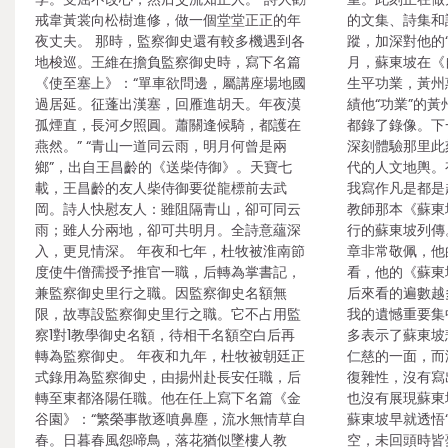
戒韋黃裳向松樹進修，做一個堂堂正正的年
的文集、詩集和
夜丈夫。 那時，監察御史還有較多機遇到各
蹤，加深對他的
地梭巡。王維在擔負監察御史時，寫下名篇
月，蘇東坡在《
《使至塞上》：“單車欲問邊，屬講座場地國
生平功業，黃州
過居延。征蓬出漢塞，回雁進胡天。年夜漠
績他“功業”的
孤煙直，長河夕照圓。蕭關逢候騎，都護在
都錄了錄像。下
燕然。” “青山一道同云雨，明月何曾是兩
深刻體驗那里此
鄉”，出自王昌齡的《送柴侍御》。天寶七
代的人文地輿。
載，王昌齡的友人柴侍御要從龍標前去武
我寫作凡是都是
岡。詩人快慰友人：雖阻隔青山，卻可同云
教師那本《蘇東
雨；雖人分兩地，卻可共明月。全詩意蘊深
行的蘇東坡列傳
入，更見情深。 年夜和七年，杜牧被淮南節
章非常敬佩，他
度使牛僧孺授予推官一職，后轉為掌書記，
看，他的《蘇東
兼監察御史里行之職。因監察御史名額無
后來看的遍數越
限，故專設監察御史里行之職。它不占用監
我的遺憾重要集
察1對1教學御史名額，待相干名額空白后再
多表示了蘇東坡
轉為監察御史。 年夜和九年，杜牧被朝廷正
仁慈的一面，而
式錄用為監察御史，由揚州赴長安任職，后
復雜性，沒有寫
轉至東都洛陽任職。他在任上寫下名篇《金
也沒有展現蘇東
谷園》：“繁榮事散逐噴鼻塵，流水無情草自
蘇東坡早就透悟
春。日暮春風怨啼鳥，落花猶似墜樓人教
空，未回頭時皆