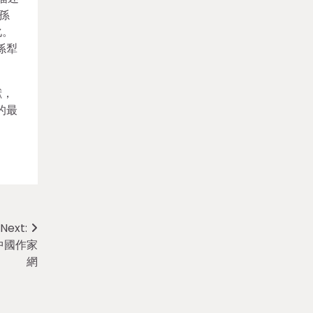
孫
化。
孫犁
獻，
的最
Next:
中國作家
網