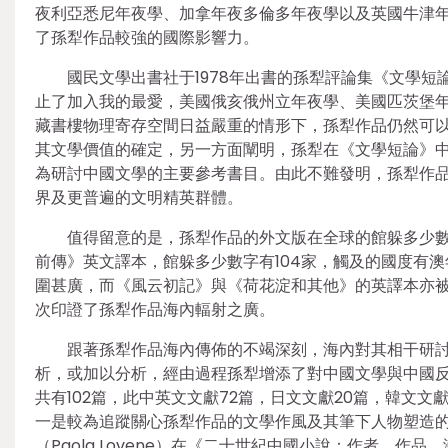
夜利亞悉尼年夜學、加拿年夜多倫多年夜學以及英國牛津
了孫犁作品較強的國際影響力。
國民文學出書社于1978年出書的孫犁評論集《文學
止了加入我的最愛，美國俄亥俄州立年夜學、美國匹茨堡
藏書樓物理寄存空間日益嚴重的情形下，孫犁作品仍然可
其文學價值的確定，另一方面闡明，孫犁在《文學短論》
為研討中國文學的主要參考書目。由此不難發明，孫犁作
界及更普遍的文明精英群體。
值得留意的是，孫犁作品的外文版在全球的館躲多少數
前傳》英文譯本，館躲多少數字有104家，觸及的國度有
圍甚廣，而《風云初記》與《荷花淀和其他》的英譯本亦被
次印證了孫犁作品海內輻射之廣。
跟著孫犁作品海內傳佈的不竭深刻，海內對其相干研
析，或加以分析，經由過程孫犁增添了對中國文學與中國
共有102篇，此中英文文獻72篇，日文文獻20篇，韓文
一是較為追蹤關心孫犁作品的文學作風及其筆下人物塑造的
（Paola Lovene）在《二十世紀中國小說：作者、