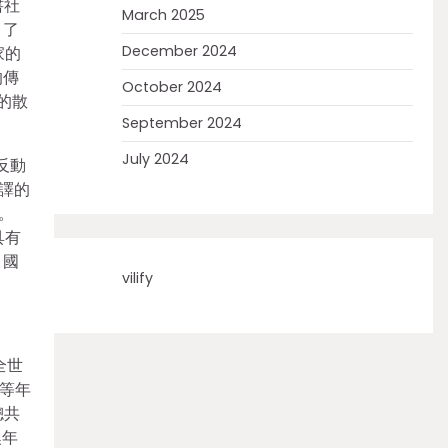
書社
March 2025
引了
December 2024
家的
的傳
October 2024
犁的散
September 2024
July 2024
反動
翻譯的
。
具有
引國
vilify
全世
等年
總共
澳年