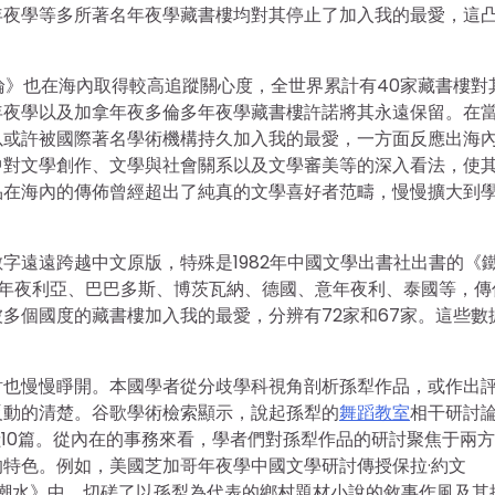
年夜學等多所著名年夜學藏書樓均對其停止了加入我的最愛，這
短論》也在海內取得較高追蹤關心度，全世界累計有40家藏書樓對
年夜學以及加拿年夜多倫多年夜學藏書樓許諾將其永遠保留。在
以或許被國際著名學術機構持久加入我的最愛，一方面反應出海
中對文學創作、文學與社會關系以及文學審美等的深入看法，使
品在海內的傳佈曾經超出了純真的文學喜好者范疇，慢慢擴大到
字遠遠跨越中文原版，特殊是1982年中國文學出書社出書的《
澳年夜利亞、巴巴多斯、博茨瓦納、德國、意年夜利、泰國等，傳
多個國度的藏書樓加入我的最愛，分辨有72家和67家。這些數
討也慢慢睜開。本國學者從分歧學科視角剖析孫犁作品，或作出
反動的清楚。谷歌學術檢索顯示，說起孫犁的
舞蹈教室
相干研討
文獻10篇。從內在的事務來看，學者們對孫犁作品的研討聚焦于兩
特色。例如，美國芝加哥年夜學中國文學研討傳授保拉·約文
作品、潮水》中，切磋了以孫犁為代表的鄉村題材小說的敘事作風及其