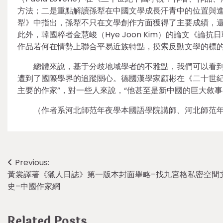
方法；二是重點解讀孫犁在中國文學成長汗青中的位置與進獻
犁》中指出，孫犁不只在文學創作方面獲得了主要成績，
此外，韓國粹者金慧峻（Hye Joon Kim）的論文《
作品若何在情勢上聯合平易近族特點，摸索反動文學的標
總體來說，基于分歧地域學者的不雅點，我們可以看
遭到了國際學界的追蹤關心。德國漢學家顧彬在《二十世紀
主要的作家”，對一些人來說，“他甚至是新中國的巨大敘
（作者系河北師范年夜學本國語學院講師、河北師范
Post
Previous:
黃裳譯著《獵人日誌》第一版本封面舉略–找九宮格私密空間
navigation
史–中國作家網
Related Posts