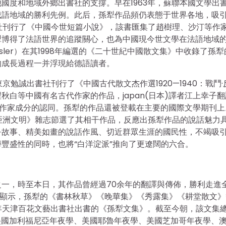
國度和地域外鄉出書社的支撐。早在1963年，蘇聯本國文學出
俄語地域的勝利先例。此后，孫犁作品頻仍表態于世界各地，吸
書社刊行了《中國今世短篇小說》，該書匯集了趙樹理、沙汀等作
犁博得了法語世界的追蹤關心，也為中國現今世文學在法語地域
esler）在其1998年編選的《二十世紀中國散文集》中收錄了孫
的成長過程一并浮現給德語讀者。
京勉誠出書社刊行了《中國古代散文杰作選1920—1940：戰鬥·
白等中國有名古代作家的作品，japan(日本)譯者江上幸子
反動作家成分的認同。孫犁的作品還被登載在主要的國際文學期刊上
《亞洲文明》雜志節選了其相干作品，反應出孫犁作品的說話魅力
爭故事、精美如畫的說話作風、切近群眾生涯的國民性，不竭吸
豐盛性的同時，也將“白洋淀派”推向了更遼闊的六合。
一，時至本日，其作品曾經過70余年的翻譯與傳佈，勝利走進
據顯示，孫犁的《書林秋草》《晚華集》《秀露集》《耕堂散文》
2年天津百花文藝出書社出書的《孫犁文集》。截至今朝，該文集
美國加利福尼亞年夜學、美國耶魯年夜學、美國芝加哥年夜學、