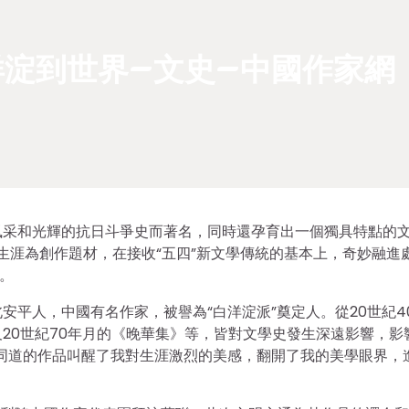
淀到世界–文史–中國作家網
風采和光輝的抗日斗爭史而著名，同時還孕育出一個獨具特點的
生涯為創作題材，在接收“五四”新文學傳統的基本上，奇妙融進
。
平人，中國有名作家，被譽為“白洋淀派”奠定人。從20世紀4
20世紀70年月的《晚華集》等，皆對文學史發生深遠影響，影
同道的作品叫醒了我對生涯激烈的美感，翻開了我的美學眼界，