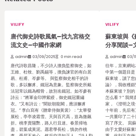
VILIFY
VILIFY
唐代御史詩歌風氣–找九宮格交
蘇東坡與《
流文史–中國作家網
分享閒談–
admin
03/09/2025
0 min read
admin
03/1
唐代詩歌昌隆，不少詩人擔負監察御史，如
往年，京東網站
王維、杜牧、劉禹錫等，擔負諫官的有白居
中第一個題目是
易、杜甫、岑參等。 與監察御史相干的詩
蘇東坡，讀了您
歌，多以獬豸、鐵冠為意象。監察御史所戴
論》，我收穫頗
法冠常以鐵為帽骨，故別名鐵冠。如岑參有
本蘇東坡？別的
詩云：“將軍金印亸紫綬，御史鐵冠重繡
怎么看？” 我
衣。”又有詩云：“聞欲朝龍闕，應須獬豸
家，《澄明之境
冠。” 李白寫有《贈韋侍御黃裳》：“太華發
十年前，先后有
展松，亭亭凌霜雪。天與百尺高，豈為微飆
一共重印了二十
折。桃李賣陽艷，路人行且迷。春景掃地
寫了序文。 寫
盡，碧葉成黃泥。愿君學長松，慎勿作桃
由于太愛好蘇東
李。受屈不改心，然后交流知正人。”詩人勸
重。此刻正在做