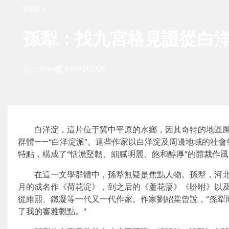
VILIFY
孫犁：找九宮格見證從白洋
admin
03/02/2025
白洋淀，這片位于冀中平原的水鄉，因其奇特的地區
群體——“白洋淀派”。這些作家以白洋淀及周邊地域的社會
特點，構成了“恬澹堅韌、細膩明麗、飽和醇厚”的體裁作風
在這一文學群體中，孫犁無疑是焦點人物。孫犁，河北安
月的成名作《荷花淀》，到之后的《蘆花蕩》《吩咐》以及
從維熙、鐵凝等一代又一代作家。作家劉紹棠曾說，“孫犁
了我的審雅觀點。”