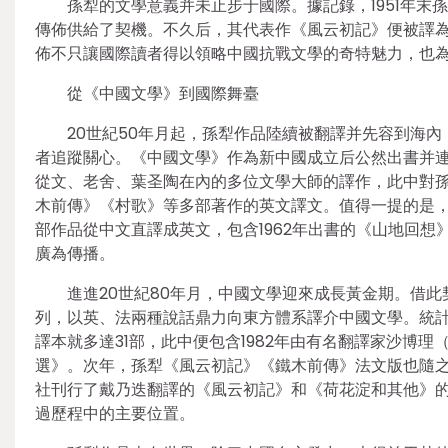
孫犁的文學意義并未止步于國際。據記錄，1951年
傳佈供給了契機。不久后，其代表作《風云初記》便被譯
佈不只讓國際讀者得以領略中國抗戰文學的奇特魅力，也
從《中國文學》到國際舞臺
20世紀50年月起，孫犁作品陸續被翻譯并先容到海
者追蹤關心。《中國文學》作為新中國成立后公然出書并
從文、老舍、葉圣陶在內的多位文學大師的譯作，此中對孫犁
木前傳》《村歌》等多部著作的英文譯文。值得一提的是
部作品從中文直譯成英文，包含1962年出書的《山地回想》
廣為傳播。
進進20世紀80年月，中國文學迎來成長黃金期。借此
列，以英、法兩種說話鼎力向東方體系譯介中國文學。統計顯示
譯本就多達31部，此中便包含1982年由有名翻譯家沙博理（S
選》。次年，孫犁《風云初記》《鐵木前傳》法文版也隨之發
社刊行了戴乃迭翻譯的《風云初記》和《荷花淀和其他》
過歷程中的主要位置。