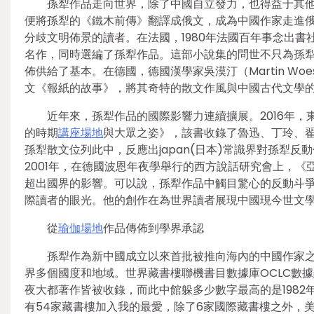
孫犁作品走向世界，除了中國自立發力，也得益于其他
便將孫犁的《鐵木前傳》翻譯成俄文，成為中國作家走進
分歧文明佈景的讀者。在法國，1980年法國百年事念出
名作，同時選編了孫犁作品。這部小說集的問世不只為孫
佈供給了基本。在德國，德國漢學家吳漠汀（Martin Wo
文《報紙的故事》，將其奇特的散文作風與中國古代文學
近年來，孫犁作品的國際影響力連續擴展。2016年，東
的時期
講座場地
與大眾之姿》，該書收錄了魯迅、丁玲、翟秋
孫犁散文位列此中，反應出japan(日本)常識界對孫犁
2001年，在德國波恩年夜學舉行的西方說話研究會上，
超出國界的影響。可以說，孫犁作品中觸目驚心的反動斗
際讀者的眼光。他的創作在為世界讀者展現中國現今世文學
從
瑜伽場地
作品傳佈到學界承認
孫犁作為新中國成立以來首批被推向海內的中國作家之
界多個國度和地域。世界藏書樓聯機書目數據庫OCLC數
夜大都著作皆被收錄，而此中館躲多少數字最高的是198
有54家藏書樓加入我的最愛，除了6家國際藏書樓之外，