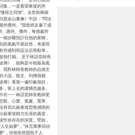
詞集，一是看望東坡的萍
“懂得之同情”。去世前兩個
自題金山畫像》中說：“問汝
惠州儋州。”我曾經走遍了成
黃州、惠州、儋州，每個處所
一個步驟預計往他的家鄉，
刻的風氣平易近情，考索現
有些感到和設法后再動筆，
趁熱打鐵。 至于林語堂師長
坡傳》，能夠是今朝最為風
。我對林師長教師的品德文
的小說、散文、列傳我都
坡傳》看第一遍印象很好，
多，留上去的遺憾也越多。
中在—— 林語堂師長教師更
悲觀、心愛、風趣、寬厚、
沒有寫出蘇東坡思惟感情的
出蘇東坡精力生涯的廣度，
坡性命存在的深度。譬如，
“人生如夢”，“休言萬事回頭
夢”，但他依然固執于人