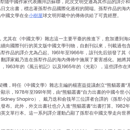
末孫犁隨中國作家代表團拜訪蘇聯，此次文明交通為其作品的譯介
為日文出書，標志著孫犁作品國際化過程的開端。孫犁作品的海
為中國文學在全
小樹屋
球文明邦畿中的傳佈供給了可貴經歷。
內，尤其在《中國文學》雜志這一主要平臺的推進下，愈加遭到海
連續向國際刊行的英文版中國文學刊物，自創刊以來，刊載過包
作品的譯介尤為凸起。1961年至1966年，該刊先后頒發了其
，翻譯家戴乃迭在孫犁作品的海內傳佈中施展了要害感化。她將
，1963年的《風云初記》以及1965年的《光彩》，這些譯作在
契機，時任《中國文學》雜志主編的楊憲益提議創立“熊貓叢書”
，1978年至1991年間，由“熊貓叢書”自力出書的中國今世小
idney Shapiro）、戴乃迭和俞筏琴三位譯者合譯的《孫犁小
布。此外，外文出書社也介入進“熊貓叢書”出書打算。1982
的英文單行本。這一系列譯介運動凸顯了孫犁在中國文學走向世