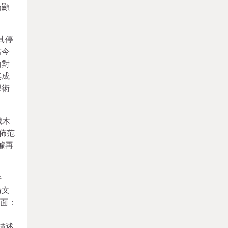
凸顯
其停
當今
內對
其成
學術
鐵木
佈范
據再
評
論文
方面：
描述