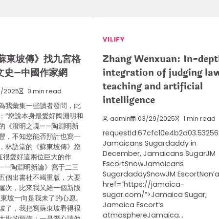
VILIFY
蘇東坡傳》找九宮格
Zhang Wenxuan: In-dept
文史–中國作家網
integration of judging la
teaching and artificial
1/2025
0 min read
intelligence
為我彙集一些讀者發問，此
：“您說本身最愛好陶淵明和
admin
03/29/2025
1 min read
的《澄明之境——陶淵明新
requestId:67cfc10e4b2d03.53256
豐，不知您能否預計也寫一
Jamaicans Sugardaddy in
，林語堂的《蘇東坡傳》您
December, Jamaicans SugarJM
簡直很愛好這兩位巨大的作
EscortSnowJamaicans
——陶淵明新論》寫于二三
SugardaddySnowJM EscortNan’
五個出書社不竭重版，大要
href=”https://jamaica-
屢次，比來我又給一個新版
sugar.com/”>Jamaica Sugar,
蘇東坡一向是我未了的心愿。
Jamaica Escort‘s
坡了，我把寫蘇東坡看得很
atmosphereJamaica…
大批的預備：一是潛心讀他