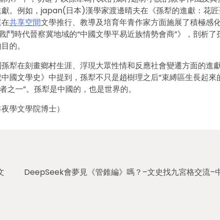
。例如，japan(日本)漢學家渡邊晴夫在《孫犁的進獻：花匠
還在
共享空間
文學推行、教導及培育年青作家方面施展了積極感
論抗日戰鬥時代晉察冀地域的“中國文學平易近族情勢會商”》，剖析了
的目的。
到孫犁在刻畫鄉村生涯、浮現大眾性情和反應社會變遷方面的進
中國文學史》中提到，孫犁不只是趙樹理之后“束縛區生長起來
事者之一”。孫犁是中國的，也是世界的。
年夜學文學院博士）
文
DeepSeek會夢見《管錐編》嗎？–文史找九宮格交流–