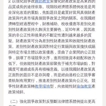
2. 以強化競爭政
舞蹈教室
策優化財產政策是高東西的
品質成長的途徑依靠。現階段經濟體系體例改造是周
全深化改造的重點，焦點題目是處置好當局真個財產
政策與代表市場真個競爭政策之間的關系。在我國經
濟轉型經過歷程中，財務補助、稅收優惠等差別化差
別性財產政策持久飾演主要腳色，近10年來，因其政
策的非公正性和後果的不斷定性遭到越來越多的質
疑。財產政策可分為差別性財產政策和效能性財產政
策。差別性財產政策因對特定行業賜與政策攙扶或賜
與特定市場主體以政策優惠，歪曲了企業間的公正競
爭，損壞了市場競爭次序，進而招致資本錯配和效力
低下。但效能性財產政策卻聚焦于補充市場缺點，對
國度可連續成長具有積極意義。以後我國財產政策真
正面對的題目不是存與廢，而是經由過程公正競爭審
查軌制有用實行，推進差別性財產政策向公正化、競
爭性財產政策轉
教學場地
型，向效能性財
瑜伽教室
產
政策傾斜。
（二）強化競爭政策對反壟斷法律體系體例提出更高