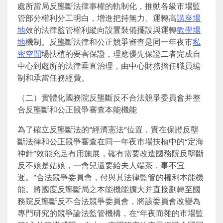
處所當局反壟斷法律事權的軌制化，推動各級市場監
管部分權利分工明白，增進把持無力、運轉高
講座場
地
效的法律監管權利縱向設置裝備擺設與運轉
教學場
地
機制。反壟斷法律和公正競爭審查是同一年夜市
私
密空間
場扶植的要害保證，理應優先保證二者完成自
中心到處所的法律垂直治理，由中心財務擔任職員編
制和承當任務經費。
（二）實體化國務院反壟斷反不合法競爭委員會并整
合反壟斷和公正競爭審查本能機能
為了確立反壟斷法的“經濟憲法”位置，實在保證反壟
斷法律和公正競爭審查在同一年夜市場扶植中的“定海
神針”效能充足有用施展，確有需要改造國務院反壟斷
反不娘是姑娘，一會兒還要給夫人端茶，事不宜
遲。”合法競爭委員會，付與其法律監管的權利本能機
能。將國度反壟斷局之本能機能擴大并直接劃轉至國
務院反壟斷反不合法競爭委員會，將該委員會改變為
專門研究的競爭論法監管機構，在“年夜而雜的市場監