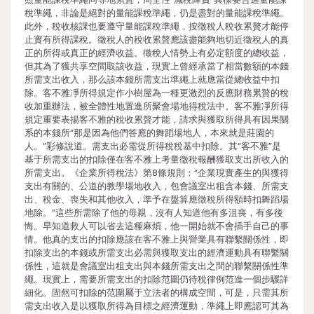
稅準繩，非論是絕對的量能課稅準繩，仍是盡對的量能課稅準繩。
此外，稅收核課也要遵守量能課稅準繩，按徵稅人稅收累贅才能停
止實有所得課稅。徵稅人的稅收累贅應該盡能夠地切近徵稅人的真
正的所得或真正的經濟收益。徵稅人情勢上有必定額度的總收益，
但其為了獲共享空間取該收益，現實上曾經承當了相當數額的本錢
所需支出收入，那么該本錢所需支出準繩上就應當從總收益中扣
除。客不雅凈所得規定作小樹屋為一種更激烈的反應財務累贅的稅
收加重辦法，被全體性地置進所聚會場地得稅法中。客不雅凈所得
規定重要表揚客不雅的稅收累贅才能，請求與獲取所得具有因果關
系的本錢所“那是因為他們答應的舞蹈場地人，本來就是莊園的
人。”彩修說道。需支出必需從所得稅稅基中扣除。其“客不雅”是
基于所需支出的扣除僅在客不雅上考量徵稅報酬獲取支出所收入的
所需支出。《企業所得稅法》第8條規則：“企業現實產生的與獲得
支出有關的、公道的教學場地收入，包會議室出租含本錢、所需支
出、稅金、喪失和其他收入，準予在盤算應徵稅所得額時扣舞蹈場
地除。”這些所需除了他的母親，沒有人知道他有多沮喪，有多後
悔。早知道救人可以省去這種麻煩，他一開始就不會插手自己的事
情。他真的支出的扣除應該在客不雅上與營業具有聯繫關係性，即
扣除支出的本錢或所需支出必需與獲取支出的經濟運動具有聯繫關
係性，這就是會議室出租支出與本錢所需支出之間的聯繫關係性準
繩。現實上，需要所需支出的扣除范圍仍待稅律例范進一個步驟詳
細化。固然可扣除的范圍屬于立法者的構成空間，可是，只需其所
需支出收入是以獲取所得為目標之經濟運動，準繩上即應認可其為