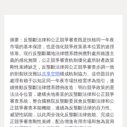
摘要：反壟斷法律和公正競爭審查既是扶植同一年夜
市場的基本保證，也是強化競爭政策基本位置的途徑
依靠。現行反壟斷屬地法律體系體例應對處所維護主
義的感化無限，公正競爭審查軌制優化處所財產政策
剛性束縛缺乏，反壟斷法律與公正競爭審查步調一致
的割裂狀況難以
共享空間
構成軌制協力。這些題目的
處理有賴于以知足同一年夜市場扶植需求為指引，連
續推動反壟斷法律體系體例改造：明白競爭政策的憲
法法令位置，建構央地垂直的反壟斷法律和公正競爭
審查系統，整合國務院反壟斷委員會反壟斷法律和公
正競爭審查本能機能，連續為反壟斷法律的自力性、
威望性賦能，以此周全強化反壟斷法律效能、完成公
正競爭審查剛性束縛，配合增進有用市場和無為當局