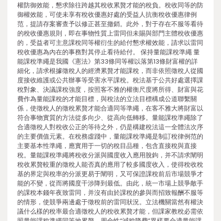
權防御效能，懇求除往跨越其稅收累贅才能的稅負。稅收同等的防
御權效能，可使未享有稅收優惠好處的受益人抗衡稅收優惠律例
范，提請存案審查予以修正甚至撤銷。此外，對于存在不服等看待
的稅收優惠規則，即在事物性質上雷同但未賜與部門主體稅收優惠
的，受益者可主意課稅同等權衍生的給付懇求權效能，請求以雷同
稅收優惠為內在的事務對其停止看待給付。 保持量能課稅準繩 量
能課稅準繩是我國《憲法》第33條同等權以落第13條財富權的詳
細化，請求根據徵稅人的經濟累贅才能課稅，而非依照徵稅人從國
度接收維護或公共辦事等受害水平課稅。稅法基于公共好處選擇課
稅對象、決議課稅強度，按照客不雅的權衡尺度將所得、財富與花
費作為量能課稅的才能目標，與稅法的立法目標構成公道聯繫關
係，使徵稅人的徵稅累贅才能合適同等準繩，在客不雅大將財富以
符合事物實質的方法從多向少、從高向低轉移。量能課稅準繩除了
合適徵稅人對稅收公正的等待之外，仍是構建稅法這一全體法次序
的主要價值元素。在稅務虛踐中，量能課稅準繩是制訂稅律例范的
主要基本性準繩，應實用于一切的稅目品種，包含直接稅與直接
稅。量能課稅準繩將稅收分派與國度收入應用脫鉤，并不請求闡明
稅收累贅較重的徵稅人能否真的應用了較多國度收入，使得稅收稅
基的界定與稅率的分派更易于闡明，又可保證課稅前后市場競爭才
能的不變，從而將國度干涉降到最低。由此，統一市場上競爭敵手
的課稅本錢年夜致雷同，并沒有由於課稅的參與而招致報酬不服等
的情形，使競爭兩邊處于徵稅前的雷同狀況。立法機關當然有權決
議什么樣的稅率最合適徵稅人的稅收累贅才能，但課家教稅必需依
照量能課稅準繩同等地累贅，周全性“減稅降費”異樣要合適量能課