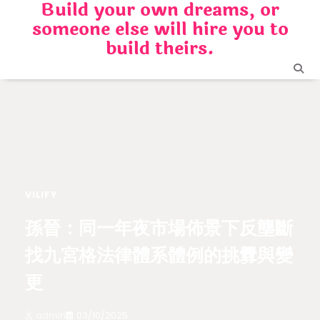
Build your own dreams, or
Skip
someone else will hire you to
to
content
build theirs.
VILIFY
孫晉：同一年夜市場佈景下反壟斷
找九宮格法律體系體例的挑釁與變
更
admin
03/10/2025