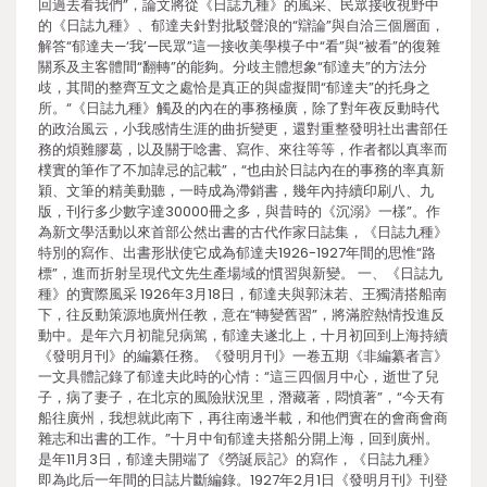
回過去看我們”，論文將從《日誌九種》的風采、民眾接收視野中
的《日誌九種》、郁達夫針對批駁聲浪的“辯論”與自洽三個層面，
解答“郁達夫—‘我’—民眾”這一接收美學模子中“看”與“被看”的復雜
關系及主客體間“翻轉”的能夠。分歧主體想象“郁達夫”的方法分
歧，其間的整齊互文之處恰是真正的與虛擬間“郁達夫”的托身之
所。“《日誌九種》觸及的內在的事務極廣，除了對年夜反動時代
的政治風云，小我感情生涯的曲折變更，還對重整發明社出書部任
務的煩難膠葛，以及關于唸書、寫作、來往等等，作者都以真率而
樸實的筆作了不加諱忌的記載”，“也由於日誌內在的事務的率真新
穎、文筆的精美動聽，一時成為滯銷書，幾年內持續印刷八、九
版，刊行多少數字達30000冊之多，與昔時的《沉溺》一樣”。作
為新文學活動以來首部公然出書的古代作家日誌集，《日誌九種》
特別的寫作、出書形狀使它成為郁達夫1926-1927年間的思惟“路
標”，進而折射呈現代文先生產場域的慣習與新變。 一、《日誌九
種》的實際風采 1926年3月18日，郁達夫與郭沫若、王獨清搭船南
下，往反動策源地廣州任教，意在“轉變舊習”，將滿腔熱情投進反
動中。是年六月初龍兒病篤，郁達夫遂北上，十月初回到上海持續
《發明月刊》的編纂任務。《發明月刊》一卷五期《非編纂者言》
一文具體記錄了郁達夫此時的心情：“這三四個月中心，逝世了兒
子，病了妻子，在北京的風險狀況里，潛藏著，悶憤著”，“今天有
船往廣州，我想就此南下，再往南邊半載，和他們實在的會商會商
雜志和出書的工作。”十月中旬郁達夫搭船分開上海，回到廣州。
是年11月3日，郁達夫開端了《勞誕辰記》的寫作，《日誌九種》
即為此后一年間的日誌片斷編錄。1927年2月1日《發明月刊》刊登