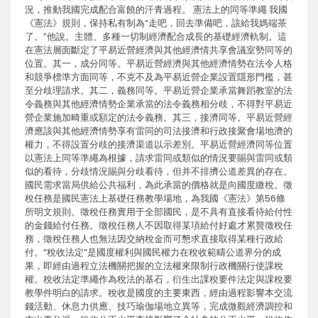
況，推動我國完成配合富饒的汗青過程。 憲法上的同等準繩 我國
《憲法》規則，保持私有制為“走吧，回去準備吧，該給我媽端茶
了。”他說。主體、多種一切制經濟配合成長的基礎經濟軌制。這
在憲法層面斷定了平易近營經濟與其他經濟情共享會議室勢同等的
位置。其一，成分同等。平易近營經濟與其他經濟情勢在法令人格
和競爭標準方面同等，不克不及為平易近營企業設置隱形門檻，甚
至分歧理請求。其二，義務同等。平易近營企業承當舞蹈教室的法
令義務與其他經濟情勢企業承當的法令義務相分歧，不得對平易近
營企業施加畸重或額定的法令義務。其三，接濟同等。平易近營經
濟應該與其他經濟情勢享有雷同的司法接濟和行政接聚會場地濟的
權力，不得設置分歧的接濟渠道以示差別。平易近營經濟同等位置
以憲法上同等準繩為根據，請求雷同或類似的情況要賜與雷同或類
似的看待，分歧情況賜與分歧看待，但并不排擠公道差異的存在。
國民需求當局供給公共福利，為此承當的價格就是向國度繳稅。徵
稅任務是國民憲法上基礎任務教學場地，為我國《憲法》第56條
所明文規則。徵稅任務實用于全部國民，是不具有直接看待給付性
的金錢給付任務。徵稅任務人不因取得某項給付好處才累贅徵稅任
務，徵稅任務人也無法因交納稅金而可懇求直接取得某種行政給
付。“稅收法定”是國度權利與國民權力在稅收範疇公道界分的成
果，即經由過程立法機關把握的立法權來限制行政機關行使課稅
權。稅收法定準繩作為稅法的基石，衍生出課稅要件法定與課稅要
教學件明白的請求。稅收是國度的主要東西，經由過程影響本交流
錢活動、休息力供應、技巧瑜伽場地立異等，完成微觀經濟調控和