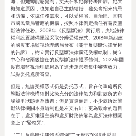
晦，但她總能感覺到，丈夫在和她保持著距離。她大
概知道原因，也知道自己主動結婚，難免會招來猜忌
和防備，依據任務需求，可以受權省、自治區、直轄
市國民當局響應的機構，按照本律例定擔任有關反壟
斷法律任務。2008年《反壟斷法》實行后，央地法律
權利設置裝備擺設采取分辨受權形式。2018年新組建
的國度市場監視治理總局發布《關于反壟斷法律受權
的告訴》，樹立實行反壟斷法律廣泛受權軌制，樹立
中心和省兩級擔任的反壟斷法律體系體例。2022年國
度市場監視治理總局為了進步運營者集中審查效力，
試點委托處所審查。
但是，無論受權形式仍是委托形式，旨在倚重處所反
壟斷法律機構絕對比擬充分的法律氣力和對處所的市
場競爭狀態更為熟習；但是實際倒是，不少處所反壟
斷法律機關本身編制也是左支右絀；更為致命的題目
在于，處所維護主義和處所財務依靠為處所法律機關
套上了“緊箍咒”。
（二）反壟斷法律體系體例“二元形式”的彼此掣肘