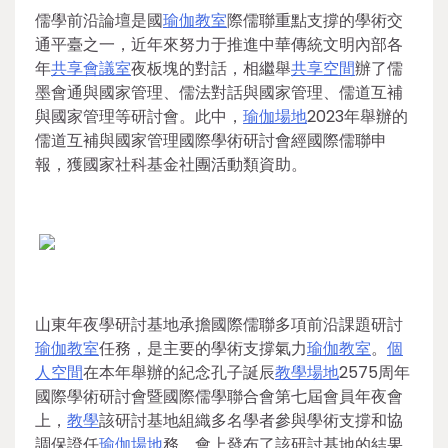
儒學前沿論壇是國
瑜伽教室
際儒聯重點支撐的學術交
通平臺之一，近年來努力于推進中華傳統文明內部各
年
共享會議室
夜板塊的對話，相繼舉
共享空間
辦了儒
墨會通與國家管理、儒法對話與國家管理、儒道互補
與國家管理等研討會。此中，
瑜伽場地
2023年舉辦的
儒道互補與國家管理國際學術研討會經國際儒聯申
報，獲國家社科基金社團活動類資助。
山東年夜學研討基地承擔國際儒聯多項前沿課題研討
瑜伽教室
任務，是主要的學術支撐氣力
瑜伽教室
。
個
人空間
在本年舉辦的紀念孔子誕辰
教學場地
2575周年
國際學術研討會暨國際儒學聯合會第七屆會員年夜會
上，
教學
該研討基地組織多名學者參與學術支撐和協
調保證任
瑜伽場地
務。會上發布了該研討基地的結果