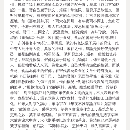
州，拔取了幾十種本地物產為之作贊并配丹青，寫成《益部方物略
記》一書。贊自己屬于韻文，篇幅非常無限，但贊序是散體文，絕
對容量稍年夜。有些贊由於食材的產地特別，弁言還較具體地寫了
產地。如《嘉魚贊并序》：丙穴在興州，有年夜丙小丙山，魚出石
穴中。今雅州亦有之，蜀人甚珍其味，左思所謂“嘉魚出于丙
穴”者。贊曰：二丙之穴，厥產嘉魚。鯉質鱒鱗，為味珍腴。 與吳
淑的《事類賦》分歧，宋祁關于食材、食品的贊寫得絕對簡練明
了，亦與書名中“略記”二字照應。賦的特色決議了展排的寫法，此
中有大批汗青人物、典故的堆砌；宋祁之作，無論是贊序仍是贊自
己，都是點到為止，翰墨簡省。 賦和贊之外，還有一種體裁值得
留意，那就是假傳。假傳起始于韓愈《毛穎傳》，傳主是物不是
人，但把物看成人來寫。為物立傳，自己就帶有游戲的性質。而以
食材、食品為傳主的假傳，在宋代書寫飲食的文章中時有所見。蘇
軾的《江瑤柱傳》寫干貝，《溫陶君傳》寫面教學條；秦不雅《清
和師長教師傳》的傳主是酒，借由概況上對清和師長教師門第淵源
的追溯，“風趣地先容了酒的原料、產地、釀造經過歷程、貯躲容
器等”。 對烹制與功能的體察 宋代飲食文明的提高，不只表現在食
材、食品豐盛上，還表示為人們對食材、食品的烹制加工日趨精緻
化。如宋人對茶的講求，宋徽宗在《年夜不雅茶論序里》如許總
結：“故近歲以來，采擇之精，制共享會議室作之工，品第之勝，
烹點之妙，莫不咸造其極。” 就烹茶而言，唐代的措施是把茶葉碎
末放進滾水中煮，宋代則重要以滾水點沏茶膏。葉清臣已經羅列浩
繁茶葉種類，然后說：“茍制非其妙，烹掉于術，雖先雷而嬴，未