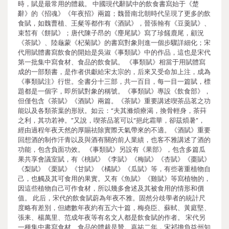
時，賦是最常用的體裁。 中國現代辭賦中的飲食書寫始于《楚
辭》的《招魂》《年夜招》兩篇；魏晉南北朝時代呈現了更多的飲
食賦，如魏曹植、王粲等都作有《酒賦》，晉張翰有《豆羹賦》、
束皙有《餅賦》；唐代陳子昂的《麈尾賦》寫了珍饈鹿尾，顧況
《茶賦》、陸龜蒙《杞菊賦》的書寫對象則進一個步驟詳細化；宋
代用賦體書寫飲食的開始是吳淑《事類賦》中的作品，這也是宋代
第一批集中寫食材、食品的飲食賦。 《事類賦》相當于用賦體寫
成的一部類書，是作者供獻給宋太宗的，后來又受命加上注，成為
《事類賦注》行世。全書分十三部，共一百目，每一目一篇賦，標
題都是一個字，即所賦對象的稱號。《事類賦》專設《飲食部》，
但僅包含《茶賦》《酒賦》兩篇。《茶賦》重要講述喫茶品茗之功
能以及各類茶葉的形狀。如云：“夫其滌煩療渴，換骨輕身，茶荈
之利，其功若神。”又說，喫茶品茗可以“挹此霜華，卻茲煩暑”，
經由過程年夜天然的厚賜祛除實際天氣帶來的不適。《酒賦》重要
回想酒的制作汗青以及與酒有關的前人業績，也客不雅講述了酒的
功能，包含負面功效。 《事類賦》另設有《果部》，包含多篇瓜
果共享會議室賦，有《桃賦》《李賦》《梅賦》《杏賦》《棗賦》
《梨賦》《栗賦》《甘賦》《橘賦》《瓜賦》等，有些著重植物自
己，也觸及其可食用的果實。又有《魚賦》《雞賦》等寫植物的，
因這些植物自己可作食材，所以幾多會述及其被食用的情形和價
值。 此后，宋代的飲食賦蔚為年夜不雅。固然分歧學者的統計尺
度略有差別，但總數年夜約有五六十篇，梅堯臣、蘇軾、黃庭堅、
張耒、楊萬里、范成年夜等有名文人都是飲食賦的作者。 宋代另
一種集中書寫食材、食品的體裁是贊。嘉祐二年，宋祁擔負益州知