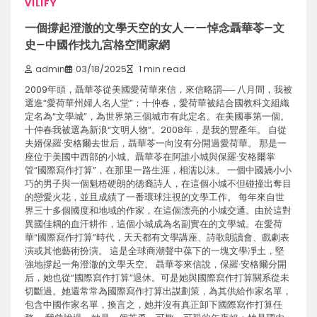
VILIFY
一個撐起澄澈的文學天空的女人——悼念聶華苓–文
史–中國作找九宮格空間家網
admin
03/18/2025
1 min read
2009年頭，聶華苓從美國愛荷華來信，來信略謂── 八月間，我被
選進“愛荷華州婦人名人堂”；十仲春，愛荷華被結合國教科文組織
定名為“文學城”，為世界第三個城市有此定名。在美國事第一個。
十仲春我被選為新浪“文明人物”。2008年，是我的豐產年。 自從
夫婿保羅·安格爾去世后，聶華苓一向沒有分開過愛荷華。 那是一
座位于美國中西部的小城。聶華苓在阿誰小城與保羅·安格爾掌
管“國際寫作打算”，在那里一路生涯，相濡以沫。 一個中國嬌小小
巧的男子與一個魁梧硬朗的德裔詩人，在這個小城不但碰撞出奪目
的戀愛火花，並且成績了一番環球注視的文學工作。 每年來自世
界三十多個國度和地域的作家，在這個漂亮的小城交通。由於這對
異國佳耦的血汗耕作，這個小城成為名副實在的文學城。在愛荷
華“國際寫作打算”時代，天天都有文學講座、詩歌朗讀會、戲劇表
演或其他藝術扮演。 這是全球商潮聲中葆下的一塊文學凈土，堅
強地撐起一角澄澈的文學天空。 聶華苓來信說，保羅·安格爾分開
后，她也從“國際寫作打算”退休。可是她與國際寫作打算關系從未
切斷過。她還常常為國際寫作打算出謀劃策，為其供給作家名單，
包含中國作家名單，換言之，她并沒有真正卸下國際寫作打算任