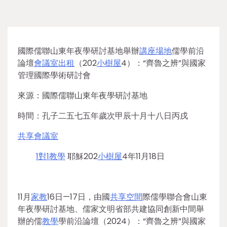
國際儒聯山東年夜學研討基地舉辦
講座場地
儒學前沿
論壇
會議室出租
（202
小樹屋
4）：“齊魯之辨”與國家
管理國際學術研討會
來源：國際儒聯山東年夜學研討基地
時間：孔子二五七五年歲次甲辰十月十八日丙戌
共享會議室
1對1教學
耶穌202
小樹屋
4年11月18日
11月
家教
16日—17日，由國
共享空間
際儒學聯合會山東
年夜學研討基地、儒家文明省部共建協同創新中間舉
辦的儒
教學
學前沿論壇（2024）：“齊魯之辨”與國家