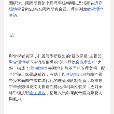
開研討。國際儒聯第七屆理事楊朝明以及活躍在
講座
場地
學界的20余名國際儒聯會員、理事列席
教學場地
會議。
與會學者表現，孔孟儒學所提出的“暴政霸道”主張與
聚會場地
稷下主流所倡導的“黃老品德
會議室出租
”之
學，構成了
1對1教學
齊魯兩地判然不同的管理文明，配
合辨識二家學說精義，有助于以
會議室出租
前瞻性視
野摸索面向中國式現代化的理論和軌制創新，為推動
中華優秀傳統文明創造性轉化和創新性發展，應對全
球管理挑戰
瑜伽場地
，構建人類命運配合體貢獻聰明
與氣力。