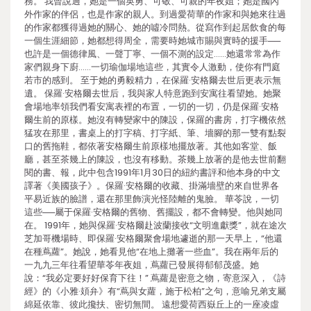
務。 我曾說過，她是一個英勇、可敬、可親的年夜姐；她是國內
外作家的伴侶，也是作家的親人。到過愛荷華的作家和與她來往過
的作家都獲得過她的關心、她的噓冷問熱。從寫作到起居飲食的每
一個生涯細節，她都想得周全，需要時她城市賜與實時的援手──
也許是一個德律風、一聲丁寧、一個不測的設定……她還常常為作
家們親身下廚……一切瑜伽場地這些，其實令人激動，使你有門庭
若市的感到。 至于她的勇毅精力，在保羅·安格爾去世后更表示無
遺。 保羅·安格爾去世后，我與家人特意跑到安寓往看望她。她聚
會場地率領我們看安寓表裡的布置，一切的一切，仍是保羅·安格
爾生前的原樣。她沒有轉變家中的陳設，保羅的書房，打字機依然
猛攻在那里，書桌上的打字稿、打字紙、筆、墻腳的那一雙有點裂
口的舊拖鞋，都依著安格爾生前原樣地擺放著。其他如客堂、飯
廳，甚至茶幾上的陳設，也沒有移動。茶幾上放著的是他去世前翻
閱的書、報，此中包含1991年1月30日的紐約書評和他本身的中文
譯著《美國孩子》。保羅·安格爾的收藏、掛滿墻壁的來自世界各
平易近族的臉譜，還在那里飾演光怪陸離的鬼臉。 華苓說，一切
這些──屬于保羅·安格爾的舊物、舊擺設，都不會轉變。他與她同
在。 1991年，她與保羅·安格爾赴波蘭接收“文明進獻獎”，就在途次
芝加哥機場時、即保羅·安格爾聚會場地遽逝的那一天早上，“他還
在種蔦蘿”。她說，她看見他“在地上攤著一些血”。我在兩年后的
一九九三年往看望華苓年夜姐，蔦蘿已發展得郁郁茂盛。她
說：“我必定要好好保育下往！” 蔦蘿是密意之物，寄意深入，《詩
經》的《小雅·頍弁》有“蔦與女蘿，施于松柏”之句，意喻兄弟支屬
綿延依靠、彼此攙扶、密切無間。 遠想愛荷西嶽丘上的一座凌虛