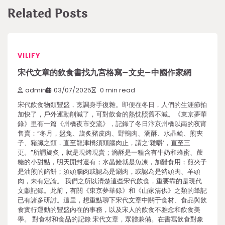
Related Posts
VILIFY
宋代文章的飲食書找九宮格寫–文史–中國作家網
admin
03/07/2025
0 min read
宋代飲食物類豐盛，烹調身手復雜。即便在冬日，人們的生涯節拍
加快了，戶外運動削減了，可對飲食的熱忱照舊不減。《東京夢華
錄》里有一篇《州橋夜市交流》，記錄了冬日汴京州橋以南的夜宵
售賣：“冬月，盤兔、旋炙豬皮肉、野鴨肉、滴酥、水晶鲙、煎夾
子、豬臟之類，直至龍津橋須頭腦肉止，謂之‘雜嚼’，直至三
更。”所謂旋炙，就是現烤現賣；滴酥是一種含有牛奶和蜂蜜、蔗
糖的小甜點，明天開封還有；水晶鲙就是魚凍，加醋食用；煎夾子
是油煎的餡餅；須頭腦肉或認為是涮肉，或認為是豬頭肉、羊頭
肉，未有定論。 我們之所以清楚這些宋代飲食，重要靠的是現代
文獻記錄。此前，有關《東京夢華錄》和《山家清供》之類的筆記
已有諸多研討。這里，想重點聊下宋代文章中關于食材、食品與飲
食實行運動的豐盛內在的事務，以及宋人的飲食不雅念和飲食美
學。 對食材和食品的記錄 宋代文章，眾體兼備。在書寫飲食對象