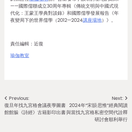
——國際儒聯成立30周年專輯《傳統文明與中國式現
代化：王蒙王學典對談錄》和國際儒學發展報告《年
夜變局下的世界儒學（2012—2024
講座場地
）》。
責任編輯：近復
瑜伽教室
Post
Previous:
Next:
復旦年找九宮格會議夜學圖書
2024年“宋韻·思惟”經典閱讀
navigation
館館躲《詩經》古籍影印出書
與當找九宮格私密空間代詮釋
研討會順利舉行