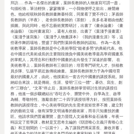
拜訪…… 作為一名傑出的畫家，葉師長教師的人物速寫可謂一盡，
勾描松弛，筆法輕快，寥寥幾筆，一小我物便呼之欲出，繪聲繪
色。他給程硯秋師長教師畫舞臺特寫，同業看了贊不停口；茅盾師
長教師的《半夜》、老舍師長教師的《茶館》，良多名著都由他配
插圖。與此同時，他不忘藝術實際研討，出書了《畫余論畫》《畫
余論藝》《如何畫速寫》，還有人收拾、出書了《葉淺予漫畫選》
《葉淺予速寫集》《葉淺予人物畫課本》《我的漫畫生涯》等，這
些著作舞蹈場地，豐盛了我們對葉師長教師的認知。 作為一名美
術教導家，葉師長教師是中心美術學院“能者多勞”的典範代表。他
在中國古代美術成長的主要階段擔負中國美術教導最高學府國畫系
的掌舵人，其理念和行動對中國畫的走向發生了深遠的影響。 在
美術教導上，葉師長教師有三個目的：培育專門研究人才、扶植教
員步隊、弘揚平易近族傳統繪畫。 葉師長教師努力于為中國培育
最好的國畫人才，由此，他摸索出一套古代中國畫的講授系統。歸
納綜合來說，就是傳統、生涯、發明“三位一體”，摹仿、寫生、創
作“三聯合”。“文革”停止后，葉師長教師掌管研討生班的講授任
務，他進一個步驟總結出“吞吐古今、瀏覽中外、自學為主、啟導
為輔、尊敬特性、激勵首創”二十四字講授領導方針。 按照葉師長
教師的講授理念，中心美術學院的先生需求規矩世界不雅，建立對
的的藝術立場，做有深摯文明涵養的藝術家，而非只知畫技的畫
匠。他請求我們普遍瀏覽，盡力晉陞人文涵養和金石涵養，年夜一
時設定了哲學課，教材是艾思奇主編的《辯證唯心主義汗青唯心主
義》和王朝聞的《一以當十》。為了讓我們博采眾長、兼收并蓄，
他不遺余力約請年夜江南北各門戶的名畫家到校上課、開講座。