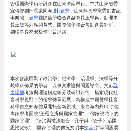
管理國際學術研討會在山東濟南舉行。中共山東省委
宣傳部副部長張同海
1對1教學
，山東年夜學黨委副書記
李向陽，
教學
國際儒學聯合會副會長王學典、副理事
長王敏等列席開幕式。國際儒學聯合會副會長郭沂、
副理事長林安梧作宗旨演講。
本次會議匯聚了政治學、經濟學、治理學、法學等分
歧學科佈景的學者，以事實求證與問題導向、文獻
聚
會場地
考據與理論構建等分歧研討路徑，摸索現代社
會科學視野下的儒學傳承發展，為構建中國哲學社會
科學自立知識體系開拓全新視域。來自海內外60余位
專家學者圍繞“王霸之辨與國家管理”、“儒家視域下的
國家管理”、“德治與禮法融合：孔子與《管子》治國
思惟比較”、“國家管理的傳統文明本
交流
源”等問題展