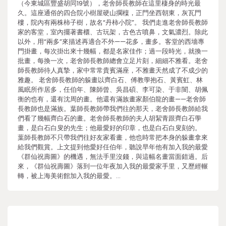
（今東城區豐盛胡同19號），老舍師長教師在這里棲身的時光最
久。這座通俗的四合院小樹屋硬山擱檁，正門坐西朝東，灰瓦門
樓，院內有兩株柿子樹，故名“丹柿小院”。 我們走進老舍師長教師
家的客堂，室內擺著書櫃、古玩架，古色古噴鼻，文氣濃烈。除此
以外，用“兩多”來描述再適合不外——花多，畫多。客堂的西墻專
門掛畫，每次掛出來十幾幅，都是名家佳作；過一段時光，就換一
批畫，每換一次，老舍師長教師總會立足片刻，細細不雅看。老舍
師長教師待人真摯，家中常常貴賓滿座，不雅畫天然成了不成少的
雅趣。 老舍師長教師的躲畫以齊白石、傅教學抱石、黃賓虹、林
風眠所作居多，任伯年、陳師曾、吳昌碩、李可染、于非闇、胡佩
衡的也有，還有沈周的畫。他還有滿族畫家顏伯龍的畫——老舍師
長教師也是滿族。葉師長教師帶我們往的那天，老舍師長教師給我
們看了幾幅齊白石的畫。老舍師長教師的夫人胡絜青跟齊白石學
畫，是白石白叟的先生；他最愛好的印章，也是白石白叟刻的。
葉師長教師不只帶我們往好友家看畫，他也時常把本身的躲畫拿來
給我們觀賞。上文提到他愛好任伯年，聽說早年他有加入我的最愛
《群仙祝壽圖》的機遇，無法手里沒錢，與這幅名畫當面錯過。后
來，《群仙祝壽圖》落到一位年夜加入我的最愛家手里，又歷經輾
轉，被上海美術館加入我的最愛。…