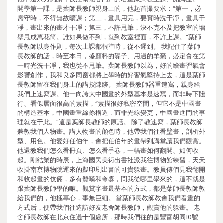
開學第一課，是葉師長教師親身上的，他起首撮要求：“第一，必
需守時，不得無故曠課；第二，畫具用完，要實時洗干凈，畫具干
凈，畫出來的畫才干凈；第三，不許甩筆，決不克不及把教室的墻
壁甩成萬花筒。誰如果做不到，就到教室裡面，不許上課。”葉師
長教師以身作則，每次上課都很準時，從不遲到。 我記住了葉師
長教師的話，時至本日，盛顏料的碟子、用過的羊毫，必定會在第
一時光洗干凈，我也從不甩筆。葉師長教師以為，好的繪畫習氣會
影響創作，我和良多同窗都將上學時的好習氣堅持上去，這是葉師
長教師留在我們身上的講授陳跡。 葉師長教師器重速寫，親身給
我們上速寫課。他一向誇大中國畫的外型基本是速寫，而非時下賤
行、看似層面很高的素描，“素描很好私密空間，但它不是中國畫
的構造基本，中國畫重線條構造，而非光線變更，中國畫進門的事
理就在于此。”這是葉師長教師的原話。 除了教速寫，葉師長教師
兼教我們人物畫。講人物畫的顏色時，他帶我們往看壁畫，剖析外
型、用色。他愛好任伯年，會把任伯年的畫帶到講堂讓我們觀賞。
他還教我們怎么看冊頁、怎么看手卷，一幅畫如何翻開、如何收
起。剛結業的時辰，上海國民美術出書社派我往博物館練習，天天
收掛南京博物院運來的擬印刷出書的可貴躲畫。教員傅們見我翻開
和收起畫的伎倆，多有贊嘆和夸獎，問我從哪里學來的，這不就是
跟葉師長教師學的嘛。觀賞字畫最基本的方式，都是葉師長教師教
給我們的，他極專心，事無巨細。 當葉師長教師教會我們看畫的
方式后，便帶我們往造訪好友老舍師長教師，觀賞他的躲畫。 老
舍師長教師在北京住過十個處所，那時我們往的是豐富胡同10號