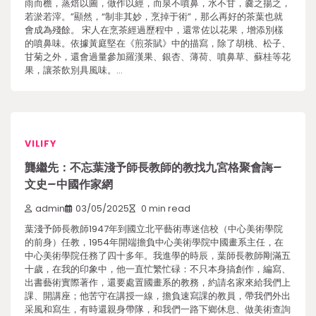
雨而檐，蒸焙以圖，做作以經，而泉不噴鼻，水不甘，爨之揚之，
若淤若滓。”顯然，“制非其妙，烹掉于術”，那么再好的茶葉也就
會成為殘餘。 宋人在烹茶經過歷程中，還常佐以花果，增添別樣
的噴鼻味。依據黃庭堅在《煎茶賦》中的描寫，除了胡桃、松子、
甘菊之外，還會過量參加羅漢果、銀杏、薄荷、噴鼻草、蘇桂等花
果，讓茶飲別具風味。…
VILIFY
龔繼先：不忘葉淺予師長教師的教找九宮格聚會誨–
文史–中國作家網
admin
03/05/2025
0 min read
葉淺予師長教師1947年到國立北平藝術專迷信校（中心美術學院
的前身）任教，1954年開端擔負中心美術學院中國畫系主任，在
中心美術學院任務了四十多年。我進學的時辰，葉師長教師剛滿五
十歲，在我的印象中，他一直忙繁忙碌：不只本身搞創作，編寫、
出書藝術實際著作，還要處置國畫系的教務，約請名家來給我們上
課、開講座；他苦守在講授一線，擔負速寫課的教員，帶我們外出
采風和寫生，有時還親身帶隊，和我們一路下鄉休息、做美術查詢