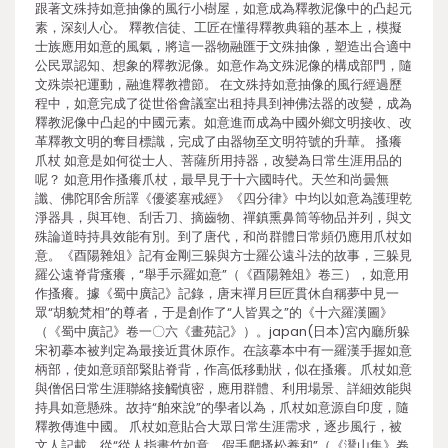
跟著文殊持如意抽像的風行小樹屋，如意成為釋教泥像中的凸起元
素，深刻人心。 釋教信徒、工匠在懂得釋教典籍的基本上，模擬
士族應用如意的風氣，將這一器物融匯于文殊抽像，塑造出合適中
公民眾認知、想象的釋教泥像。如意作為文殊泥像的構成部門，隨
文殊崇祀運動，融進釋教禮節。 在文殊持如意抽像的風行經過歷
程中，如意完成了從世俗會議室出租持具到神佛法器的改變，成為
釋教泥像中凸起的中國元素。如意進而成為中國外鄉文明接收、改
革釋教文明的奪目標識，完成了由器物至文明符號的升華。 搔癢
爪杖 如意是如何從士人、菩薩所用持器，改變為日常生涯用品的
呢？ 如意用作搔癢爪杖，最早見于十六國時代。天竺和尚曇無
讖、佛陀耶舍所譯《優婆塞戒經》《四分律》中均以如意為護理乾
淨器具，與耳铇、刮舌刀、摘齒物、禪鎮熏鼻筒等物品并列，與文
殊論道時持具效能有別。到了唐代，和尚群體日常頻仍應用爪杖如
意。《酉陽雜俎》記有金剛三躲與方士羅公遠斗法的故事，三躲見
羅公遠脊背瘙癢，“舉手示羅如意”（《酉陽雜俎》卷三），如意用
作搔癢。據《蜀中廣記》記錄，唐末禪月巨匠貫休自稱夢中見一
眾“胡貌梵相”的尊者，于是創作了“人皆異之”的《十六羅漢圖》
（《蜀中廣記》卷一〇六《畫苑記》）。japan(日本)宮內廳所躲
宋初摹本被判定為最接近貫休原作。在該摹本中有一羅漢手握如意
柄部，使如意頭部緊貼脊背，作高低移動狀，似在搔癢。爪杖如意
與僧侶日常生涯聯絡接觸慎密，應用群體、利用場景、詳細效能與
持具如意懸殊。故持“舶來說”的學者以為，爪杖如意源自印度，隨
釋教傳進中國。 爪杖如意貼合大眾日常生涯需求，逐步風行，被
文人記載。從“從人指畫竹如意，假手爬搔松養和”（《灊山集》卷