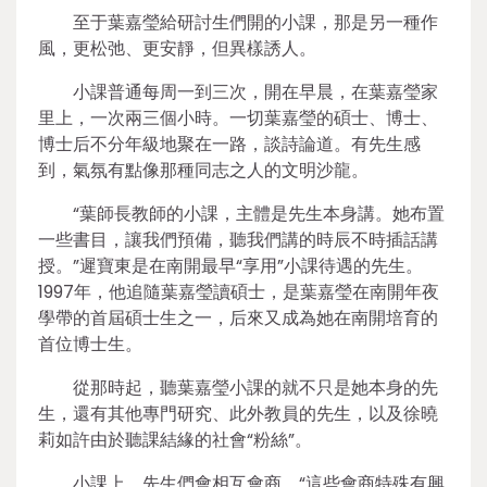
至于葉嘉瑩給研討生們開的小課，那是另一種作
風，更松弛、更安靜，但異樣誘人。
小課普通每周一到三次，開在早晨，在葉嘉瑩家
里上，一次兩三個小時。一切葉嘉瑩的碩士、博士、
博士后不分年級地聚在一路，談詩論道。有先生感
到，氣氛有點像那種同志之人的文明沙龍。
“葉師長教師的小課，主體是先生本身講。她布置
一些書目，讓我們預備，聽我們講的時辰不時插話講
授。”遲寶東是在南開最早“享用”小課待遇的先生。
1997年，他追隨葉嘉瑩讀碩士，是葉嘉瑩在南開年夜
學帶的首屆碩士生之一，后來又成為她在南開培育的
首位博士生。
從那時起，聽葉嘉瑩小課的就不只是她本身的先
生，還有其他專門研究、此外教員的先生，以及徐曉
莉如許由於聽課結緣的社會“粉絲”。
小課上，先生們會相互會商。“這些會商特殊有興