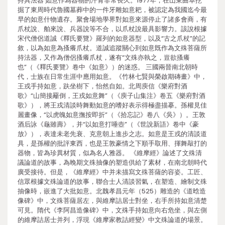
持具法器 如意作為器物的汗青非常長久。1977年，在山東曲阜挖
掘了東周時代魯國墓葬中的一件牙雕如意耙，被認定為我國迄今最
早的如意什物遺存。聚會場地學界對如意來源停止了諸多會商，有
爪杖說、舶來說、兵器說等不合，以爪杖說最具影響力。該說根據
宋代僧侶道誠《釋氏要覽》羅列的如意器型，以及“古之爪杖”的記
敘，以為如意為搔癢爪杖。道誠追蹤關心到如意既作為文殊菩薩所
持法器，又作為僧侶搔癢爪杖，遂有“文殊亦執之，豈欲搔癢
也”（《釋氏要覽》卷中《如意》）的迷惑。 三國兩晉南北朝時
代，士族在日常生涯中應用如意。《竹林七賢與榮啟期磚畫》中，
王戎手持如意，趺坐樹下，怡然自如。北周庾信《樂府對酒
歌》“山簡接䍦倒，王戎如意舞”（《庾子山集注》卷五《樂府對酒
歌》），將王戎清談時舞動如意的嗜好表示得極盡描摹。孫權見佳
麗畫像，“以虎魄如意撫按即折”（《拾忘記》卷八《吳》）。王敦
酒后詠《龜雖壽》，并“以如意打唾壺”（《世說新語》卷中《豪
放》），表達未老先衰、克意朝上進步之志。如意是王戎的清談道
具，是孫權的批評東西，也是王敦豪情之下順手取用、揮舞敲打的
器物，皆為珍異材質，似為名人雅器。 《維摩經》論述了文殊清
議論道的故事，為晚期文殊抽像的塑造供給了素材，在南北朝時代
廣受接待。但是，《維摩經》中并未描寫文殊菩薩的容姿。工匠、
信眾根據文殊論道的故事，聯合士人清談習氣，在塑造、繪制文殊
抽像時，嵌進了大批如意。北魏孝昌元年（525）雕造的《道晗造
像碑》中，文殊菩薩居左，與維摩詰居士對坐，右手所持如意清楚
可見。隋代《李阿昌造像碑》中，文殊手持如意向右危坐，與左側
的維摩詰居士并列，浮現《維摩家教詰經變》中文殊論道的場景。