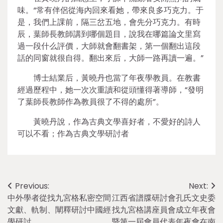
味。“常有伴侶從海內回來看她，帶來良多巧克力。于
是，我們上課前，隔三岔五地，會先分巧克力。有時
辰，葉師長教師講到哪個題目，說我在哪篇論文里寫
過一段什么評價，大師就會翻書架，第一個翻出這段
話的同窗就很自得。翻出來后，大師一路再讀一遍。”
博士結業后，黃曉丹也當了年夜學教員。在教書
經過歷程中，她一次次重讀和從頭懂得著導師，“發明
了葉師長教師作為教員很了不得的處所”。
黃曉丹說，作為古典文學喜好者，不愛好的詩人
可以不看；作為古典文學研討者
Post
Previous:
Next:
中外學者從找九宮格私密空間
江西省譜牒研討會孔氏文史委
navigation
文獻、軌制、闡釋研討中國經
找九宮格講座員會成立年夜會
學研討
暨第一屆會員代表年夜會在南