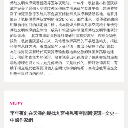
傳統文明教導素養晉陞等五年夜職能。十年來，敬德書小樹屋院構
成并完美了晉個人空間陞教師傳統文明底蘊的發展平臺，建設并豐
富了海淀區教導系統共享會議室師德師風教導和活動基地。培養并
鍛造了弘揚優秀傳統文明的海淀brand。面向未來，盼望敬德書院
明確新標的目的錨定新目標，成為提煉推廣區共享空間域中華優秀
傳統文明教導的主陣地，成為引領區域中華優秀傳統文明學術研討
的新窪地。 北京市海淀區教導科學研討院黨委書記、院長吳穎惠
談到，敬德書院落成以來，為培養教師高尚的平易近族精力、構建
科學的思維方法、養成深摯的人倫品德，做出小樹屋了凸起貢獻，
為助推海淀區新時代高素質專瑜伽場地業化教師隊伍舞蹈場地建
設，供給堅實無力的保證。敬會議室出租德借鑒了傳統書院教瑜伽
場地導理念與方式，她是傳統的，又是現代的。辦好敬德書院，有
助于樹立現代教導與現個人空間代教導的聯系，為海淀教導注進文
明思惟與精力的內涵。 …
VILIFY
李年夜釗在天津的幾找九宮格私密空間回演講–文史–
中國作家網