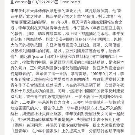
admin
03/22/2025
1 min read
李年夜釗在天津傳佈反動思惟的重要方法，就是頒發演講。他“新
造平易近族之性命，挽回平易近族之芳華”的豪情，對天津青年有
著積極而深遠的影響。 1917年6月，應天津青年組織愛國報告會之
邀，李年夜釗在東馬路青年會會堂，作了題為《年夜亞細亞主義》
的報告。那時，聽眾擁堵異常，樓上樓下都無插足之余地。李年夜
釗剖析了國際情勢，指出“英美列國打算朋分亞洲列國國土，以擴
大他們的權勢范圍，向亞洲落后國度停止政治、經濟、文明侵犯，
以壓榨列國國民的好處。是以，亞洲列國應當連合起來，配合御
侮”，他叱責“japan(日本)不該該和袁世凱私訂消亡我國的二十一
公約，搾取我們中國。這是對亞洲國度的自相踐踏糟踏，是決裂本
身的氣力，正中歐美列國劃分權勢范圍的毒計，對亞洲列國連合御
侮是晦氣的”。聽眾聽了這一番話，掌聲雷動。 1919年9月21日，李
年夜釗接收天津學聯和女界愛國同道會的約請，在維斯理堂對天津
青年作了公會議室出租然演講，內在的事務是關于第一次世界年夜
戰和十月反動成功的意義。同時，也談到中國國民的反帝反封建愛
國活動，警告青年們“必需貫徹始終，一要不認可一切賣國公約和
密約，二要履行平易近族自力自決，三要打垮賣國賊和一切舞蹈場
地迫害國民的人”。報告停止后，李年夜釗離開方才成立不久的覺
醒社，與覺醒社社員停止座談。李年夜釗對覺醒社男女同窗一起配
合、打破封建隔膜構成集團很是贊許；對覺醒社出書不按期刊物
《覺醒》表現同意，并賜與了很多激勵和領導，提出大師當真瀏覽
《新青年》《少年中國家教》上的提高文章，分類研討各類學術和