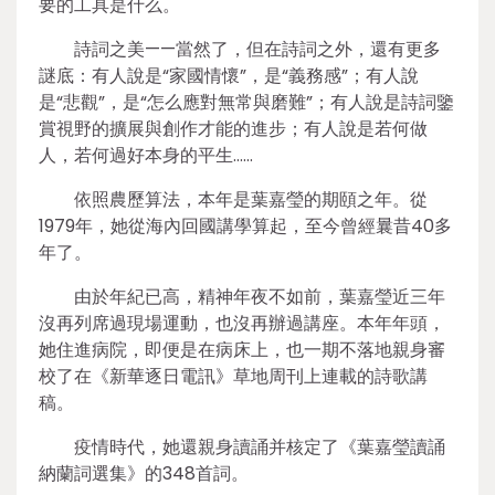
要的工具是什么。
詩詞之美——當然了，但在詩詞之外，還有更多
謎底：有人說是“家國情懷”，是“義務感”；有人說
是“悲觀”，是“怎么應對無常與磨難”；有人說是詩詞鑒
賞視野的擴展與創作才能的進步；有人說是若何做
人，若何過好本身的平生……
依照農歷算法，本年是葉嘉瑩的期頤之年。從
1979年，她從海內回國講學算起，至今曾經曩昔40多
年了。
由於年紀已高，精神年夜不如前，葉嘉瑩近三年
沒再列席過現場運動，也沒再辦過講座。本年年頭，
她住進病院，即便是在病床上，也一期不落地親身審
校了在《新華逐日電訊》草地周刊上連載的詩歌講
稿。
疫情時代，她還親身讀誦并核定了《葉嘉瑩讀誦
納蘭詞選集》的348首詞。