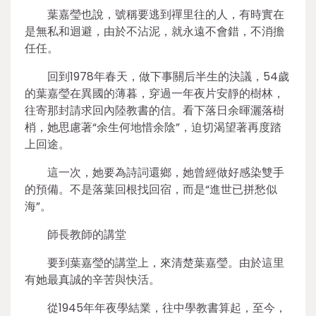
葉嘉瑩也說，號稱要逃到禪里往的人，有時實在
是無私和迴避，由於不沾泥，就永遠不會錯，不消擔
任任。
回到1978年春天，做下事關后半生的決議，54歲
的葉嘉瑩在異國的薄暮，穿過一年夜片安靜的樹林，
往寄那封請求回內陸教書的信。看下落日余暉灑落樹
梢，她思慮著“余生何地惜余陰”，迫切渴望著再度踏
上回途。
這一次，她要為詩詞還鄉，她曾經做好感染雙手
的預備。不是落葉回根找回宿，而是“進世已拼愁似
海”。
師長教師的講堂
要到葉嘉瑩的講堂上，來清楚葉嘉瑩。由於這里
有她最真誠的辛苦與快活。
從1945年年夜學結業，往中學教書算起，至今，