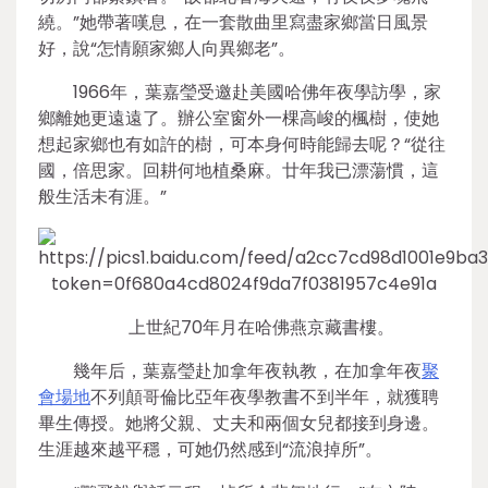
繞。”她帶著嘆息，在一套散曲里寫盡家鄉當日風景
好，說“怎情願家鄉人向異鄉老”。
1966年，葉嘉瑩受邀赴美國哈佛年夜學訪學，家
鄉離她更遠遠了。辦公室窗外一棵高峻的楓樹，使她
想起家鄉也有如許的樹，可本身何時能歸去呢？“從往
國，倍思家。回耕何地植桑麻。廿年我已漂蕩慣，這
般生活未有涯。”
上世紀70年月在哈佛燕京藏書樓。
幾年后，葉嘉瑩赴加拿年夜執教，在加拿年夜
聚
會場地
不列顛哥倫比亞年夜學教書不到半年，就獲聘
畢生傳授。她將父親、丈夫和兩個女兒都接到身邊。
生涯越來越平穩，可她仍然感到“流浪掉所”。