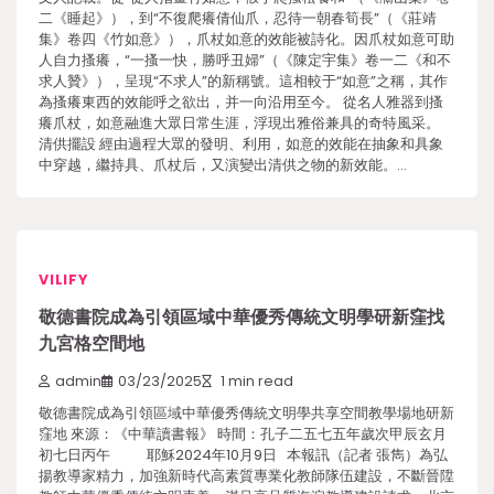
二《睡起》），到“不復爬癢倩仙爪，忍待一朝春筍長”（《莊靖
集》卷四《竹如意》），爪杖如意的效能被詩化。因爪杖如意可助
人自力搔癢，“一搔一快，勝呼丑婦”（《陳定宇集》卷一二《和不
求人贊》），呈現“不求人”的新稱號。這相較于“如意”之稱，其作
為搔癢東西的效能呼之欲出，并一向沿用至今。 從名人雅器到搔
癢爪杖，如意融進大眾日常生涯，浮現出雅俗兼具的奇特風采。
清供擺設 經由過程大眾的發明、利用，如意的效能在抽象和具象
中穿越，繼持具、爪杖后，又演變出清供之物的新效能。…
VILIFY
敬德書院成為引領區域中華優秀傳統文明學研新窪找
九宮格空間地
admin
03/23/2025
1 min read
敬德書院成為引領區域中華優秀傳統文明學共享空間教學場地研新
窪地 來源：《中華讀書報》 時間：孔子二五七五年歲次甲辰玄月
初七日丙午 耶穌2024年10月9日 本報訊（記者 張雋）為弘
揚教導家精力，加強新時代高素質專業化教師隊伍建設，不斷晉陞