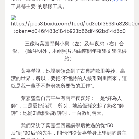
工具都主要”的那樣工具。
三歲時葉嘉瑩與小舅（左）及年夜弟（右）合
影。（除注明外，本組照片均由南開年夜學文學院供
給）
葉嘉瑩說，她親身領會到了古典詩歌里美妙、高
潔的世界，所以，要把“不懂詩的人接引到里面來，這
就是我一輩子不辭勞怨所要做的工作”。
葉嘉瑩曾自言平生有兩年夜喜好：一是“好為人
師”，二是愛好詩詞。所以，她給侄孫女起了奶名“師
詩”；她從21歲開端教詩詞，一向教到明天。
我們采訪了葉嘉瑩回國講學后教過的從“50
后”到“90后”的先生，問他們從葉嘉瑩身上學到的最主