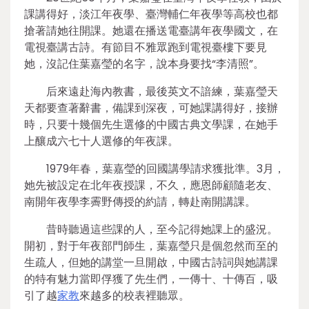
課講得好，淡江年夜學、臺灣輔仁年夜學等高校也都
搶著請她往開課。她還在播送電臺講年夜學國文，在
電視臺講古詩。有節目不雅眾跑到電視臺樓下要見
她，沒記住葉嘉瑩的名字，說本身要找“李清照”。
后來遠赴海內教書，最後英文不諳練，葉嘉瑩天
天都要查著辭書，備課到深夜，可她課講得好，接辦
時，只要十幾個先生選修的中國古典文學課，在她手
上釀成六七十人選修的年夜課。
1979年春，葉嘉瑩的回國講學請求獲批準。3月，
她先被設定在北年夜授課，不久，應恩師顧隨老友、
南開年夜學李霽野傳授的約請，轉赴南開講課。
昔時聽過這些課的人，至今記得她課上的盛況。
開初，對于年夜部門師生，葉嘉瑩只是個忽然而至的
生疏人，但她的講堂一旦開啟，中國古詩詞與她講課
的特有魅力當即俘獲了先生們，一傳十、十傳百，吸
引了越
家教
來越多的校表裡聽眾。