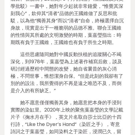
學批駁》一書中，她對年少起就非常鐘愛，“惟覺其深
刻我心”，欽仰其“清者”品德的王國維做了反思和批
駁，以為他“獨善其身”而以“清者”自命，終極選擇自沉
身故，現實是出于一種脆弱的品德不雅。聯合王國維
的性情與其所處的文明激變的時期，葉嘉瑩指出：時
期既有負于王國維，王國維也有負于所生之時期。
這些思慮隨同她對中國反動扶植的追蹤關心不竭
深化，到1978年，葉嘉瑩為上述著作補寫后敘，談及
研討經過歷程中間態的改變，她自省曩昔的灰心消
極，不問世事，惟想潔身自保。“但是此刻的我卻有了
別的的設法，我所覺得的不再是遠之唯恐不及，而倒
是介入的有所缺乏。”
她不愿意僅僅獨善其身，她愿意把本身的手浸到
實際的染缸里。2020年上映的聚焦葉嘉瑩的文學記載
片子《掬水月在手》，英文片名取自莎士比亞的十四
行詩，“Like the Dyer’s Hand”（染匠之手），寄意
詩詞之于葉嘉瑩，如同染料之于染匠，浸潤已久，留