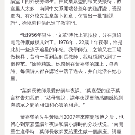
講堂上的外校旁聽生。由於葉嘉瑩的課太受接待，教
室里人太多，南開中文系開端發蓋印的聽課證，憑證
進內。有外校先生拿蘿卜刻章，仿冒出一批“聽課
證”，徐曉莉也借此進了教室門。
“我1956年誕生，‘文革’時代上完技校，分在無線
電元件廠做模具鉗工。1978年，22歲上年夜學，恰是
此刻一些孩子追星的年紀。我學師范，之前又在工場
做模具，昔時一看到葉師長教師，我就感到找到了一
個模范。”徐曉莉說。她感到在葉嘉瑩的課上，每首
詩、每個詩人都在講述中活了過去，并自此活在她心
里。
“葉師長教師最愛好講年夜課。”葉嘉瑩的侄子葉
言材告知我們，“姑母曾說，講年夜課更能感觸感染到
與聽眾之間的相知和心靈的相通。”
葉嘉瑩的先生黃曉丹2007年來南開讀博之后，也
留心到葉嘉瑩講年夜課和講小課時的分歧狀況。“南開
重生進學時，葉師長教師要給重生做一個講座。講座