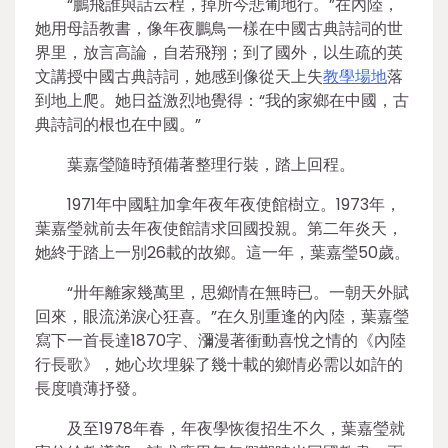
“鵬飛誰與話云程，掉所今悲匍地行。”在內陸，
她用母語教書，像年夜鵬鳥一樣在中國古典詩詞的世
界里，放言高論，自若飛翔；到了國外，以生疏的英
文講授中國古典詩詞，她感到像從天上失
教學場地
落
到地上爬。她日益激烈地覺得：“我的家鄉在中國，古
典詩詞的根也在中國。”
葉嘉瑩隨時預備著整理行裝，踏上回程。
1971年中國駐加拿年夜年夜使館樹立。1973年，
葉嘉瑩就前去年夜使館請求回國投親。第二年炎天，
她終于踏上一別26載的故鄉。這一年，葉嘉瑩50歲。
“卅年離家幾萬里，思鄉情在無時已。一朝天外賦
回來，眼流涕淚心狂喜。”在久別重逢的內陸，葉嘉瑩
寫下一首長達1870字、瀰漫著衝動喜悅之情的《內陸
行長歌》，她心坎埋躲了幾十載的鄉情必需以如許的
長度噴薄抒發。
及至1978年春，年夜學恢復招生不久，葉嘉瑩就