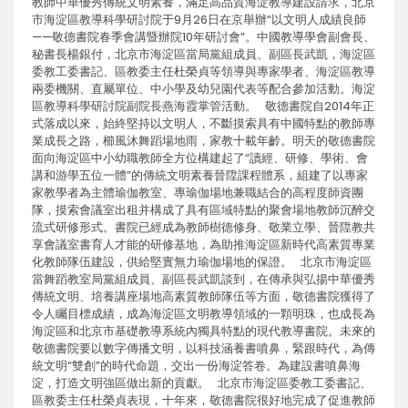
教師中華優秀傳統文明素養，滿足高品質海淀教導建設請求，北京
市海淀區教導科學研討院于9月26日在京舉辦“以文明人成績良師
——敬德書院春季會講暨辦院10年研討會”。中國教導學會副會長、
秘書長楊銀付，北京市海淀區當局黨組成員、副區長武凱，海淀區
委教工委書記、區教委主任杜榮貞等領導與專家學者、海淀區教導
兩委機關、直屬單位、中小學及幼兒園代表等配合參加活動。海淀
區教導科學研討院副院長燕海霞掌管活動。 敬德書院自2014年正
式落成以來，始終堅持以文明人，不斷摸索具有中國特點的教師專
業成長之路，櫛風沐舞蹈場地雨，家教十載年齡。明天的敬德書院
面向海淀區中小幼職教師全方位構建起了“讀經、研修、學術、會
講和游學五位一體”的傳統文明素養晉陞課程體系，組建了以專家
家教學者為主體瑜伽教室、專瑜伽場地兼職結合的高程度師資團
隊，摸索會議室出租并構成了具有區域特點的聚會場地教師沉醉交
流式研修形式。書院已經成為教師樹德修身、敬業立學、晉陞教共
享會議室書育人才能的研修基地，為助推海淀區新時代高素質專業
化教師隊伍建設，供給堅實無力瑜伽場地的保證。 北京市海淀區
當舞蹈教室局黨組成員、副區長武凱談到，在傳承與弘揚中華優秀
傳統文明、培養講座場地高素質教師隊伍等方面，敬德書院獲得了
令人矚目標成績，成為海淀區文明教導領域的一顆明珠，也成長為
海淀區和北京市基礎教導系統內獨具特點的現代教導書院。未來的
敬德書院要以數字傳播文明，以科技涵養書噴鼻，緊跟時代，為傳
統文明“雙創”的時代命題，交出一份海淀答卷。為建設書噴鼻海
淀，打造文明強區做出新的貢獻。 北京市海淀區委教工委書記、
區教委主任杜榮貞表現，十年來，敬德書院很好地完成了促進教師