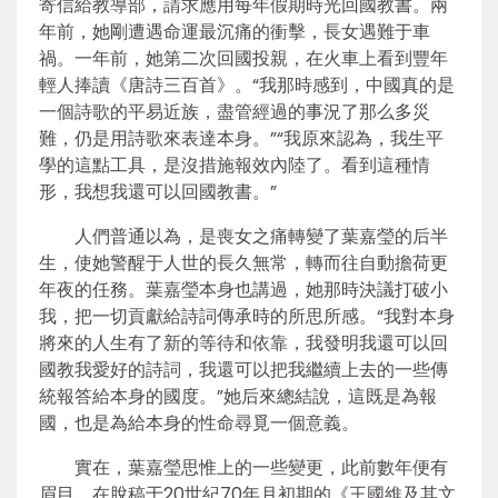
寄信給教導部，請求應用每年假期時光回國教書。兩
年前，她剛遭遇命運最沉痛的衝擊，長女遇難于車
禍。一年前，她第二次回國投親，在火車上看到豐年
輕人捧讀《唐詩三百首》。“我那時感到，中國真的是
一個詩歌的平易近族，盡管經過的事況了那么多災
難，仍是用詩歌來表達本身。”“我原來認為，我生平
學的這點工具，是沒措施報效內陸了。看到這種情
形，我想我還可以回國教書。”
人們普通以為，是喪女之痛轉變了葉嘉瑩的后半
生，使她警醒于人世的長久無常，轉而往自動擔荷更
年夜的任務。葉嘉瑩本身也講過，她那時決議打破小
我，把一切貢獻給詩詞傳承時的所思所感。“我對本身
將來的人生有了新的等待和依靠，我發明我還可以回
國教我愛好的詩詞，我還可以把我繼續上去的一些傳
統報答給本身的國度。”她后來總結說，這既是為報
國，也是為給本身的性命尋覓一個意義。
實在，葉嘉瑩思惟上的一些變更，此前數年便有
眉目。在脫稿于20世紀70年月初期的《王國維及其文