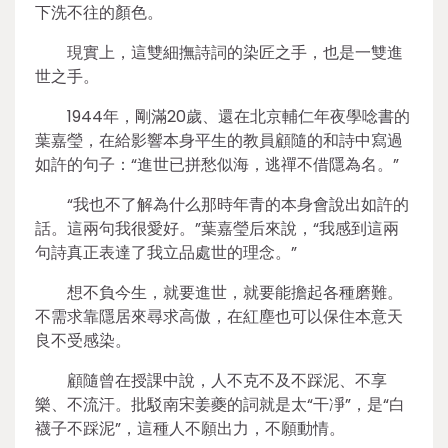
下洗不往的顏色。
現實上，這雙細撫詩詞的染匠之手，也是一雙進
世之手。
1944年，剛滿20歲、還在北京輔仁年夜學唸書的
葉嘉瑩，在給影響本身平生的教員顧隨的和詩中寫過
如許的句子：“進世已拼愁似海，逃禪不借隱為名。”
“我也不了解為什么那時年青的本身會說出如許的
話。這兩句我很愛好。”葉嘉瑩后來說，“我感到這兩
句詩真正表達了我立品處世的理念。”
想不負今生，就要進世，就要能擔起各種磨難。
不需求靠隱居來尋求高傲，在紅塵也可以保住本意天
良不受感染。
顧隨曾在授課中說，人不克不及不踩泥、不享
樂、不流汗。批駁南宋姜夔的詞就是太“干凈”，是“白
襪子不踩泥”，這種人不願出力，不願動情。