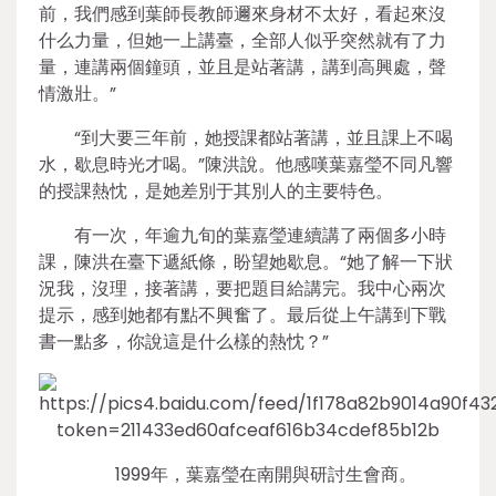
前，我們感到葉師長教師邇來身材不太好，看起來沒
什么力量，但她一上講臺，全部人似乎突然就有了力
量，連講兩個鐘頭，並且是站著講，講到高興處，聲
情激壯。”
“到大要三年前，她授課都站著講，並且課上不喝
水，歇息時光才喝。”陳洪說。他感嘆葉嘉瑩不同凡響
的授課熱忱，是她差別于其別人的主要特色。
有一次，年逾九旬的葉嘉瑩連續講了兩個多小時
課，陳洪在臺下遞紙條，盼望她歇息。“她了解一下狀
況我，沒理，接著講，要把題目給講完。我中心兩次
提示，感到她都有點不興奮了。最后從上午講到下戰
書一點多，你說這是什么樣的熱忱？”
1999年，葉嘉瑩在南開與研討生會商。