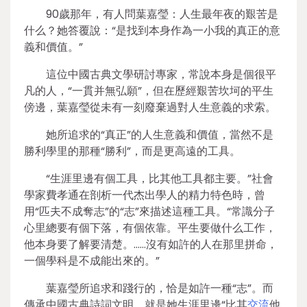
90歲那年，有人問葉嘉瑩：人生最年夜的艱苦是
什么？她答覆說：“是找到本身作為一小我的真正的意
義和價值。”
這位中國古典文學研討專家，常說本身是個很平
凡的人，“一貫并無弘願”，但在歷經艱苦坎坷的平生
傍邊，葉嘉瑩從未有一刻廢棄過對人生意義的求索。
她所追求的“真正”的人生意義和價值，當然不是
勝利學里的那種“勝利”，而是更高遠的工具。
“生涯里邊有個工具，比其他工具都主要。”社會
學家費孝通在剖析一代杰出學人的精力特色時，曾
用“匹夫不成奪志”的“志”來描述這種工具。“常識分子
心里總要有個下落，有個依靠。平生要做什么工作，
他本身要了解要清楚。……沒有如許的人在那里拼命，
一個學科是不成能出來的。”
葉嘉瑩所追求和踐行的，恰是如許一種“志”。而
傳承中國古典詩詞文明，就是她生涯里邊“比其
交流
他