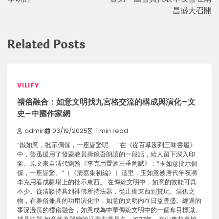
昌盛大召開
Related Posts
VILIFY
禮俗融合：如意文明找九宮格交流的構成與演化–文
史–中國作家網
admin
03/19/2025
1 min read
“鐵如意，批示倜儻，一座皆驚呢……”在《從百草園到三味書屋》
中，魯迅援用了發蒙教員壽鏡吾朗讀的一段話，給人留下深入印
象。原文來自清代劉翰《李克用置酒三垂岡賦》：“玉如意批示倜
儻，一座皆驚。”（《清嘉集初編》）這里，玉如意被唐代年夜將
李克用看成疆場上的批示東西。 在傳統文明中，如意的效能可真
不少。從清談持具到神佛所持法器，從止癢東西到賞玩、清供之
物，在雅俗兼具的功用演化中，如意的文明內在日益豐盛。經過的
事況漫長的禮俗融合，如意成為中華傳統文明中的一個奪目標識。