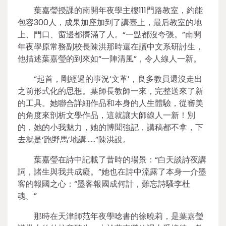
葉嘉瑩授課的南開年夜學主樓111門路教室，約能
包容300人，成果加座加到了講臺上，最后教室的地
上、門口、窗邊都擠滿了人。“一點都沒夸張。”南開
年夜學原常務副校長陳洪那時還在讀中文系研討生，
他描述葉嘉瑩的到來如“一陣清風”，令人線人一新。
“起首，剛經過的事況‘文革’，良多教員還沒走出
之前形式化的思想。葉師長教師一來，完整送來了新
的工具。她聯合詳細作品和本身的人生體驗，從審美
的角度來剖析文學作品，這就讓大師線人一新！別
的，她的小我魅力，她的博聞強記，講稿都不拿，下
去就是‘跑野馬’地講……”陳洪說。
葉嘉瑩在詩中記載了昔時的場景：“白天談詩夜講
詞，諸生與我共成癡。”她也在詩中流露了本身一介墨
客的報國之心：“墨客報國成何計，難忘詩騷李杜
魂。”
那時在天津師范年夜學唸書的徐曉莉，是葉嘉瑩