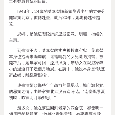
里有她最真摯的自白。
1948年，24歲的葉嘉瑩隨新婚剛過半年的丈夫分
開家鄉北京，輾轉赴臺。此后30年，她走得越來越
遠。
思鄉，是她這階段詩詞里最密意、明顯、持續的
主題。
到臺灣不久，葉嘉瑩的丈夫被投進牢獄，葉嘉瑩
本身也抱著未滿周歲、還需哺乳的女兒遭遇拘留。被
開釋后，她無家可回，流浪掉所，帶幼女在親戚家狹
小的過道打了幾個月地展。在詩中，她說本身是“秋蓬
辭故鄉，離亂斷鄉根”。
連臺灣陌頭那些年年怒放的鳳凰花，城市激起她
的思鄉之情，由於家鄉北京沒有這蒔花。“南臺風景夏
初時，昨宵明月動鄉思。”
幾多次，她在夢里回到老家的四合院，卻發明一
切房門都緊鎖著。“故都北看海天遠，有夜夜夢魂飛