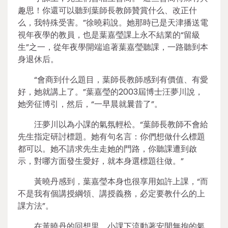
趣思！你還可以聽到葉師長教師贊賞什么、改正什
么，我特殊受害。”徐曉莉說。她那時已是天津播送電
視年夜學的教員，也是葉嘉瑩課上永不結業的“留級
生”之一，從年夜學開端追著葉嘉瑩聽課，一路聽到本
身退休后。
“會商到什么題目，葉師長教師感到有價值、有愛
好，她就講上了。”葉嘉瑩的2003屆博士汪夢川說，
她旁征博引，然后，“一早晨就曩昔了”。
汪夢川以為小課的氣氛輕松。“葉師長教師不會給
先生指定研討標題。她有句名言：你們想做什么標題
都可以。她不請求先生走她的門路，你聽課遭到啟
示，對哪方面發生愛好，就本身選標題往做。”
黃曉丹感到，葉嘉瑩本身也很享用如許上課，“而
不是我有個講授綱領、講授義務，必定要教什么的上
課方法”。
在黃曉丹的回想里，小課下流動著安閒無拘的氣