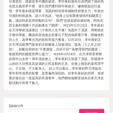
社會題目，摸索改革中國的途徑。李年夜釗還向社員們講了他的馬
克思主義世界不雅，使社員們遭到很年夜啟示。據鄧穎超后往返
憶，李年夜釗很是樸素，演講的時辰很有煽動性和號令力，年夜伙
兒感到特殊親熱。諶小岑也說，“他身上沒有聚會場地半點驕貴之
氣，講話時老是用鼓勵的文句”，我們“也就是經由過程他，同馬克
思主義和俄國十月反動產生了關系”。 1923年12月23日，李年夜釗
在天津學術演講會以《汗青與人生不雅》為題作了演講，用唯物史
不雅領導黨、團員和其他進步前輩分子對的地察看汗青，積極地對
待人生，為爭奪光亮的前程而盡力奮進。12月30日，李年夜釗又
在天津法政專門黌舍初次校慶會上頒發演說，題為《十八年之回
想》，鼓勵全部師生“不要遲疑，百折不回”“為整理我們的國度，
恢復我們的國度而齊心盡力”。 1926年3月14日，在天津群眾舉辦
的孫中山去世一周年演說會上，李年夜釗又頒發了演說，宣揚孫中
山的巨大功勞及其提倡的公民反動的主意。在會上報告的還有譚平
山、于立德、于方船等人。 綜上可以看出，李年夜釗對天津提高
青年和常識界的影響，是普遍而深刻的。在李年夜釗的四周，曾經
逐步連合起一批提高的常識青年，他們都瑜伽教室成為后來天津反
動活動中的骨干氣力。
Search