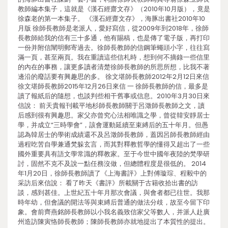
教師編本集子，這就是《漢石經齋文存》（2010年10月版），竟是
徐森老的第一本集子。 《漢石經齋文存》，海豚出書社2010年10
月版 徐師長教師是老派人，愛好寫信，從2009年到2018年，徐師
長教師給我的信有三十多通，他有賜稿，也是傳了電子版，再打印
一份并附信闡明郵寄過去。徐師長教師的信鋼筆蠅頭小字，往往寫
滿一頁，甚至兩頁。我在重讀這些信札時，想到何不摘錄一些信里
的內在的事務，讓更多讀者清楚徐師長教師的所思所想，比我不著
邊沿的廢話要有興趣思的多。 徐文堪師長教師2012年2月12日來信
徐文堪師長教師2015年12月26日來信 一 徐師長教師的信，最多是
讀了報紙后的隨想，也談判些相干舊事或信息。2010年3月30日來
信說： 前天貴報刊載平地杉師長教師關于呂澂師長教師之文，讀
后感到很有興趣思。家父亦曾究心法相唯識之學，曾從韓安靜居士
學，并成立“三時學會”，該會運動延續至束縛后的五十年月。但愚
認為韓居士的學術成績還不及呂澂師長教師，蓋因呂師長教師經由
過程吃苦自學兼通梵躲玄言，而其對釋教哲學的懂得又超出了一些
國外重要具有語文學常識的釋教家。至于今世中國年夜陸的梵學研
討，固然不克不及說一點任務沒做，但總體程度是很低的。 2014
年1月20日，徐師長教師讀了《上海書評》上對傅璇琮、程毅中的
采訪后來信說： 看了昨天《書評》所載關于古籍收拾出書的訪
談，感到甚佳。上世紀五十年月那次會議，與會者都已往世。我那
時年幼，但會議的開法等與束縛后普通的做法分歧，故至今留下印
象。會前齊燕銘師長教師以小我名義致信家父等數人，并派人赴廣
州造訪陳寅恪師長教師；陳師長教師亦就地提出了本質性的提出。