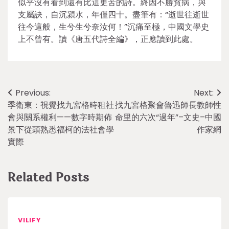
似乎沒有看到還有比這更苦的詩。終因不勝貧病，與
支屬訣，自沉潁水，年僅四十。盡筆有：“逝世往逝世
往今這般，生兮生兮奈汝何！”沉痛至極，中國文學史
上不曾有。讀《唐五代詩全編》，正應讀到此處。
Post
Previous:
Next:
季衛東：視覺找九宮格時租社
找九宮格聚會魯迅師長教師性
navigation
會與關系權利——數字時期佈
命里的六次“過年”–文史–中國
景下從頭熟悉福柯的法社會學
作家網
實際
Related Posts
VILIFY