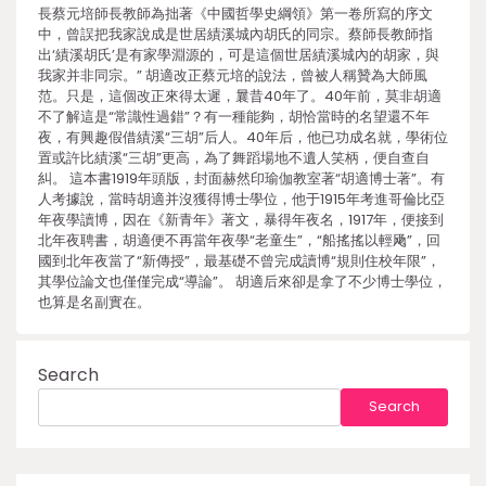
長蔡元培師長教師為拙著《中國哲學史綱領》第一卷所寫的序文
中，曾誤把我家說成是世居績溪城內胡氏的同宗。蔡師長教師指
出‘績溪胡氏’是有家學淵源的，可是這個世居績溪城內的胡家，與
我家并非同宗。” 胡適改正蔡元培的說法，曾被人稱贊為大師風
范。只是，這個改正來得太遲，曩昔40年了。40年前，莫非胡適
不了解這是“常識性過錯”？有一種能夠，胡恰當時的名望還不年
夜，有興趣假借績溪“三胡”后人。40年后，他已功成名就，學術位
置或許比績溪“三胡”更高，為了舞蹈場地不遺人笑柄，便自查自
糾。 這本書1919年頭版，封面赫然印瑜伽教室著“胡適博士著”。有
人考據說，當時胡適并沒獲得博士學位，他于1915年考進哥倫比亞
年夜學讀博，因在《新青年》著文，暴得年夜名，1917年，便接到
北年夜聘書，胡適便不再當年夜學“老童生”，“船搖搖以輕飏”，回
國到北年夜當了“新傳授”，最基礎不曾完成讀博“規則住校年限”，
其學位論文也僅僅完成“導論”。 胡適后來卻是拿了不少博士學位，
也算是名副實在。
Search
Search