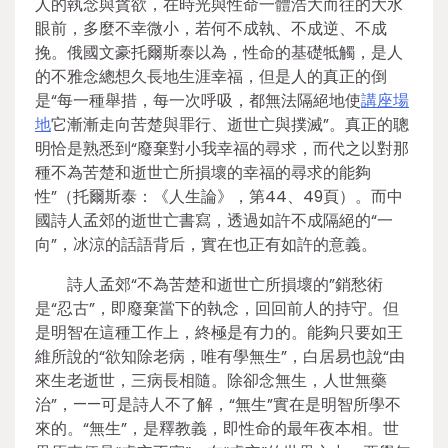
人的執念與貪欲，在時光與性命一體浩大而往的大水
眼前，多麼不幸微小，若何不成執、不成逆、不成
挽。俄國文豪托爾斯泰以為，性命的基礎牴觸，是人
的不雅念總想久長地生涯幸福，但是人的真正的倒
是“每一種舉措，每一次呼吸，都無法隔絕地使
講座場
地
它漸漸走向苦楚與罪行、逝世亡與撲滅”。真正的聰
明恰是熟悉到“廢棄對小我幸福的尋求，而代之以對那
種不為苦楚和逝世亡所損壞的幸福的尋求的能夠
性”（托爾斯泰：《人生論》，第44、49頁）。而中
國詩人孟郊的逝世亡書寫，透過如許不成隔絕的“一
向”，冰涼的話語背后，實在也正有如許的意義。
詩人孟郊“不為苦楚和逝世亡所損壞的”銷愁術
是“忍古”，即廢棄當下的執念，回回前人的持守。但
是明智在這種工作上，終極是有力的。能夠只要如王
維所說的“欲知除老病，唯有學無生”，白居易也說“由
來生老逝世，三病長相隨。除卻念無生，人世無藥
治”，——可是詩人不了解，“無生”實在是明智所學不
來的。“無生”，是釋教義，即性命的最年夜本相。世