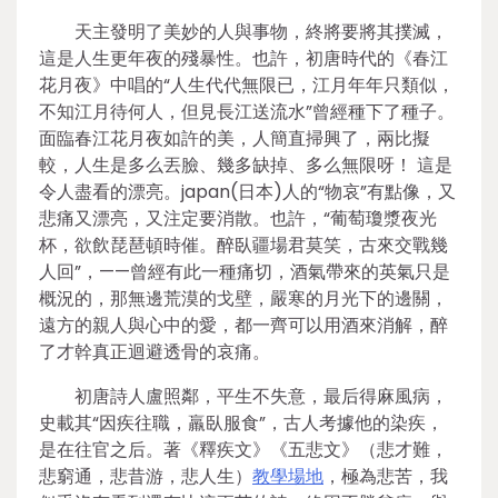
天主發明了美妙的人與事物，終將要將其撲滅，
這是人生更年夜的殘暴性。也許，初唐時代的《春江
花月夜》中唱的“人生代代無限已，江月年年只類似，
不知江月待何人，但見長江送流水”曾經種下了種子。
面臨春江花月夜如許的美，人簡直掃興了，兩比擬
較，人生是多么丟臉、幾多缺掉、多么無限呀！ 這是
令人盡看的漂亮。japan(日本)人的“物哀”有點像，又
悲痛又漂亮，又注定要消散。也許，“葡萄瓊漿夜光
杯，欲飲琵琶頓時催。醉臥疆場君莫笑，古來交戰幾
人回”，——曾經有此一種痛切，酒氣帶來的英氣只是
概況的，那無邊荒漠的戈壁，嚴寒的月光下的邊關，
遠方的親人與心中的愛，都一齊可以用酒來消解，醉
了才幹真正迴避透骨的哀痛。
初唐詩人盧照鄰，平生不失意，最后得麻風病，
史載其“因疾往職，羸臥服食”，古人考據他的染疾，
是在往官之后。著《釋疾文》《五悲文》（悲才難，
悲窮通，悲昔游，悲人生）
教學場地
，極為悲苦，我