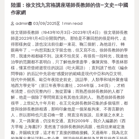
陸灝：徐文找九宮格講座堪師長教師的信–文史–中國
作家網
admin
03/09/2025
1 min read
徐文堪師長教師（1943年10月3日-2023年1月4日） 徐文堪師長教
師是2023年1月4日分開我們的。 那恰是不勝回想的很是時代，走
得那樣匆促，誰也沒法前往獻一束花、鞠三個躬，為他送行。 轉
眼兩年了，一向想寫點文字留念他，但又寫不出。徐師長教師的學
問，我連外相都碰不到。說來不怕見笑，有很長一段時光，我連他
治學的范圍都不甚明白，只了解他身懷盡學，像陳寅恪、季羨林那
樣，懂某些曾經逝世往的說話（吐火羅語）；直到讀了他在《編余
問學錄》的后記中先容他“感愛好的範疇是現代中亞和內亞文明、
現代中外關系、歐亞年夜陸史前史、說話學、人類學和域外聚會場
地西方學史等”（浙江年夜學出書社，2014年版，341頁），才稍
有清楚，但仍完整內行，無從置喙；而熟悉徐師長教師的人都了
解，他是一個除了學問簡直沒有其他生涯的人。 熟悉徐師長教師
很早，上世紀九十年月初，在王元化師長教師召集的多個場所，都
曾與徐師長教師相遇，那時印象他是一個呆板拘束、不善言辭的
人，所以那時也只是召喚一聲，簡直沒有扳談。后來揚之水來上
海，又一路聚過，仍沒有交通。直到2009年，我介入編纂的《西
方早報·上海書評》竟然進了徐師長教師的高眼，他寫信來確定激
勵，并賜稿支撐，這才有了直接的聯絡接觸。又過兩年，我為北京
的海豚出書社謀劃一套小書，聘請徐師長教師為其尊翁徐森玉師長