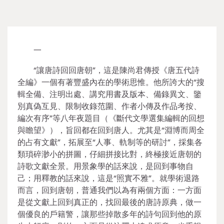
一
“讓唐詩回回唐朝”，這是陳尚君傳授《唐五代詩
全編》一個有著豐盛內在的學術思惟。他所誇大的“搜
輯全備、注明出處、講究用書及版本、備錄異文、鑒
別真偽互見、限制收錄范圍、作者小傳及作品考按、
編次有序”等八年夜題目（《斷代文學選集編輯的回想
與瞻望》），旨回都在回到唐人。尤其是“淵博而周全
的占有文獻”，拓展至“人事、軌制等的研討”，採集各
類瑣碎渺小的拼圖，仔細拼接比對，終極接近唐朝的
詩歌文獻全景。用景象學的話來說，是回到事物自
己；用釋教的話來說，這是“照實不雅”。就學術退路
而言，回到唐朝，普通我們以為有兩個方面：一方面
是從文獻上回到真正的，找回最後的唐詩原典，做一
個優良的戶籍警，讓那些掉散多年的詩句回到他的原