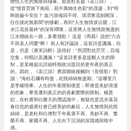
體悟人生的無限與殘暴。如老杜名篇《哀江頭》，
從“憶昔霓旌下南苑，苑中萬物生色彩”的茂盛，到“明
眸皓齒今安在？ 血污游魂回不得。清渭東流劍閣深，
往住彼此無新聞”的慘劇，再到“人生無情淚沾臆，江
水江花豈最終”的深長喟嘆，這里將人生無情跟無盡的
江水聯絡在一路，多麼感歎！ 這是《周易》說的“六合
不與圣人同憂”啊！ 前人有評論說，這首詩是譏諷，但
是，仍是《唐宋詩醇》說得好：“所謂對此茫茫，百端
交集，何暇計及譏諷！”這首詩更多是提醒人生的限
制，是某種超出詳細時期政治題目的更年夜的真正
的。因此，《哀江頭》應當聯絡接觸到《長恨歌》對
讀：“海枯石爛有時盡，此恨綿綿無盡期。”這哪里只
是李楊情事。人生的年夜限制便是：即便是美妙浪漫
的想象，畢竟遭到真正的的喜劇實際的限制。楊貴
妃，在杜甫和白樂天的潛認識中，無疑也是流水落花
春往也的盛唐社會已經美妙的象征，人生無情與此恨
綿綿，是老杜和白傅對于年夜唐不再、美妙不再、繁
榮不再、家國不再、人生向下沉溺的深淵感與暗中
感。