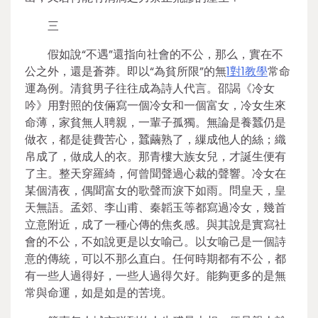
三
假如說“不遇”還指向社會的不公，那么，實在不
公之外，還是蒼莽。即以“為貧所限”的無
1對1教學
常命
運為例。清貧男子往往成為詩人代言。邵謁《冷女
吟》用對照的伎倆寫一個冷女和一個富女，冷女生來
命薄，家貧無人聘親，一輩子孤獨。無論是養蠶仍是
做衣，都是徒費苦心，蠶繭熟了，繅成他人的絲；織
帛成了，做成人的衣。那青樓大族女兒，才誕生便有
了主。整天穿羅綺，何曾聞聲過心裁的聲響。冷女在
某個清夜，偶聞富女的歌聲而淚下如雨。問皇天，皇
天無語。孟郊、李山甫、秦韜玉等都寫過冷女，幾首
立意附近，成了一種心傳的焦炙感。與其說是實寫社
會的不公，不如說更是以女喻己。以女喻己是一個詩
意的傳統，可以不那么直白。任何時期都有不公，都
有一些人過得好，一些人過得欠好。能夠更多的是無
常與命運，如是如是的苦境。