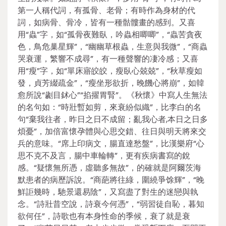
第一人稱代詞，有孤骨、老骨；有時作為身材的代
詞，如病骨、骨冷，皆有一種骷髏畫的感到。又喜
用“蟲”字，如“孤骨夜難臥，吟蟲相唧唧”，“蟲苦貪夜
色，鳥危巢星輝”，“幽幽草根蟲，生意與我微”，“商蟲
哭衰運，繁響不成尋”，有一種聲響的凄冷感；又喜
用“瘦”字，如“單床寤皎皎，瘦臥心兢兢”，“秋草瘦如
發，貞芳綴疏金”，“瘦坐形欲折，晚饑心將崩”，如韓
愈所說“劌目鉥心”“掐擢胃腎”。《秋懷》中寫人生無法
的名句如：“時壯暫如剪，來衰紛似織”，比李白的名
句“棄我往者，昨日之日不成留；亂我心者,本日之日多
煩憂”，加倍富懷孕體與心思交錯、往日與明天將來交
兵的意味。“席上印病文，腸直達愁盤”，比漢樂府“心
思不克不及言，腸中車輪轉”，更有疾病書寫的銳
感。“疑懷無所憑，虛聽多無故”，的確就是阿爾茨海
默患者的病歷訴說。“商葩將往綠，圍繞爭馀輝”，“晚
鮮詎幾時，馳景還易陰”，又寫盡了對生的迷戀與執
念。“詩壯昔空說，詩衰今何憑”，“弱習徒自恥，暮知
欲何任”，詩歌也有本身性命的季候，衰了就是衰