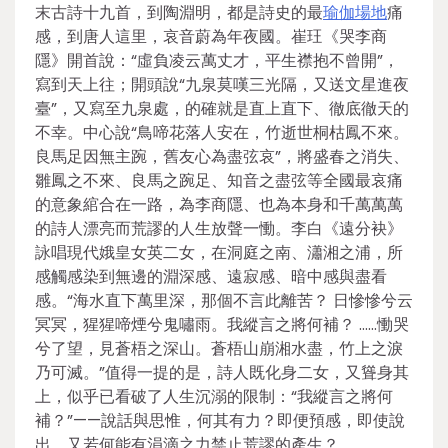
末古詩十九首，到陶淵明，都是詩史的最
瑜伽場地
痛
感，到唐人這里，哀音蔚為年夜國。崔玨《哭李商
隱》開首說：“虛負凌云萬丈才，平生襟抱不曾開”，
寫到天上往；開頭說“九泉莫嘆三光隔，又送文星進夜
臺”，又寫至九泉處，的確就是直上直下、徹底徹天的
不幸。中心說“鳥啼花落人安在，竹逝世桐枯鳳不來。
良馬足因無主踠，舊友心為盡弦哀”，將盛春之消失、
雛鳳之不來、良馬之踠足、知音之盡弦等全國最哀痛
的意象綰合在一路，為李商隱、也為本身和千萬萬萬
的詩人漂亮而荒謬的人生放聲一慟。李白《遠分袂》
詠唱現代娥皇女英二女，在洞庭之南、瀟湘之浦，所
感觸感染到無邊的淵深感、遠寂感、暗中感與盡看
感。“海水直下萬里深，那個不言此離苦？ 日慘慘兮云
冥冥，猩猩啼煙兮鬼嘯雨。我縱言之將何補？ ……慟哭
兮了望，見蒼梧之深山。蒼梧山崩湘水盡，竹上之淚
乃可滅。”值得一提的是，詩人既化身二女，又聳身其
上，似乎已看破了人生沉溺的限制：“我縱言之將何
補？”——說話與思惟，何其有力？即便預感，即使說
出，又若何能有涓滴之力禁止荒謬的產生？