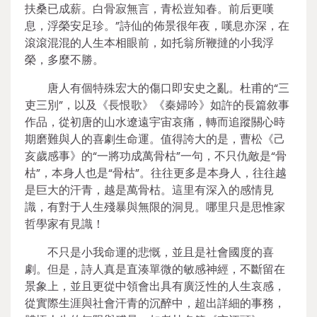
扶桑已成薪。白骨寂無言，青松豈知春。前后更嘆
息，浮榮安足珍。”詩仙的佈景很年夜，嘆息亦深，在
滾滾混混的人生本相眼前，如托翁所鞭撻的小我浮
榮，多麼不勝。
唐人有個特殊宏大的傷口即安史之亂。杜甫的“三
吏三別”，以及《長恨歌》《秦婦吟》如許的長篇敘事
作品，從初唐的山水遼遠宇宙哀痛，轉而追蹤關心時
期磨難與人的喜劇生命運。值得誇大的是，曹松《己
亥歲感事》的“一將功成萬骨枯”一句，不只仇敵是“骨
枯”，本身人也是“骨枯”。往往更多是本身人，往往越
是巨大的汗青，越是萬骨枯。這里有深入的感情見
識，有對于人生殘暴與無限的洞見。哪里只是思惟家
哲學家有見識！
不只是小我命運的悲慨，並且是社會國度的喜
劇。但是，詩人真是直湊單微的敏感神經，不斷留在
景象上，並且更從中領會出具有廣泛性的人生哀感，
從實際生涯與社會汗青的沉醉中，超出詳細的事務，