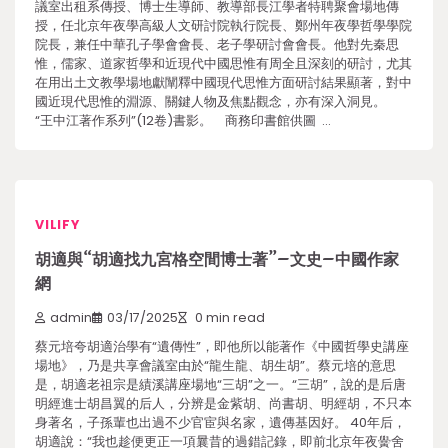
議室出租系傳授、博士生導師、教導部長江學者特聘聚會場地傳
授，任北京年夜學高級人文研討院執行院長、鄭州年夜學哲學學院
院長，兼任中華孔子學會會長、老子學研討會會長。他對先秦思
惟，儒家、道家哲學和近現代中國思惟有周全且深刻的研討，尤其
在用出土文教學場地獻闡釋中國現代思惟方面研討結果顯著，對中
國近現代思惟的淵源、關鍵人物及焦點觀念，亦有深入洞見。
“王中江著作系列”(12卷)書影。 商務印書館供圖 …
VILIFY
胡適與“胡適找九宮格空間博士著”–文史–中國作家
網
admin
03/17/2025
0 min read
蔡元培夸胡適治學有“遺傳性”，即他所以能著作《中國哲學史講座
場地》，乃是共享會議室由於“龍生龍、胡生胡”。蔡元培的意思
是，胡適老祖宗是績溪講座場地“三胡”之一。“三胡”，說的是后唐
明經進士胡昌翼的后人，分辨是金紫胡、尚書胡、明經胡，不只本
身著名，子孫輩也出過不少官宦與名家，遺傳基因好。 40年后，
胡適說：“我也趁便更正一項曩昔的過錯記錄，即前北京年夜黌舍