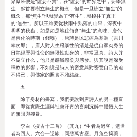
界原來便是“虛妄不實”，在“虛妄”的世界之中，要學無
生，起首要樹立無生的概念，但是一旦樹立“無生”的
概念，那“無生”也就變為了“有生”，就掉往了真正
的“無生”。所以王維要從秋雨中熟落的山果，深夜中
唧唧的秋蟲，如是如是地往領會“無生”的意味。唐代
是佛化的時期（錢穆），唐詩是以悲痛為基調（吉川
幸次郎），唐人對人生殘暴性的清楚是從自家肉身的
日常經歷與性命的無限性動身的，非常逼真。詩人并
不樹立什么，他只是感觸感染與感發。與其說是深受
釋教的影響，不如說是詩人的密意與對密意自己的迫
不得已，與佛家的照實不雅結緣。
五
除了身材的書寫，我們要說到唐詩人的另一種直
面，即從實際生涯與社會汗青的喜劇沉醉中體悟人生
的無限與殘暴。
李白《擬古十二首》（其九）“生者為過客，逝世
者為回人。六合一逆旅，同悲萬古塵。月兔空搗藥，