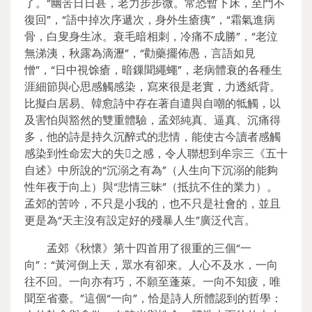
了。“幽苦日日甚，老力步步微。常恐暫下床，至門不
復回”，“語中掉次序遞次，身外生瘡痍”，“霜氣進病
骨，白叟身生冰。衰毛暗相刺，冷痛不成勝”，“老泣
無涕洟，秋露為滴瀝”，“勸藥擺佈愚，言語如見
憎”，“日中視馀瘡，暗鏁聞繩蠅”，老病體衰的各種生
涯細節與心思感觸感染，寫來很是老實，力透紙背。
比擬白居易、韓愈詩中存在著自遣與自嘲的牴觸，以
及害怕與豁然的雙重體驗，孟郊純真、逼真、沉痛得
多，他的詩是持久沉醉式的悲情，能使古今讀者感觸
感染到性命宏大的失之感，令人聯想到牟宗三《五十
自述》中所說的“沉溺之有為”（人生向下沉溺的能夠
性年夜于向上）與“悲情三昧”（抵抗不住的業力）。
孟郊的苦吟，不只是小我的，也不只是社會的，並且
更是為“天主沒有設定好的殘暴人生”廣泛代言。
孟郊《秋懷》第十四首用了很重的三個“一
向”：“黃河倒上天，眾水有卻來。人心不及水，一向
往不回。一向亦有巧，不願至蓬萊。一向不知疲，唯
聞至省臺。”這個“一向”，恰是詩人所體認到的哲學：