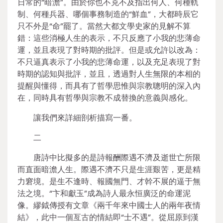
日常的“暗澹”。由於你也不克不及指出何人、何種軌
制、何種兵器、哪個事務制造的“鮮血”，大都時辰它
只不外是“命”罷了。當然大都文學史家的見解不算
錯：這些消極人生的表示，不只反應了小我的悲薄命
運，並且表現了對時期的批評。但是或允許以改為：
不只逼真表示了小我的悲薄命運，以及充足表現了對
時期的認知與批評，並且，透過對人生無限的本相的
提醒與懂得，而具有了哲學思惟與宗教聰明的深入內
在，同時具有哲學與宗教不成替換的意義與感化。
讓我們來詳細剖析描寫一番。
二
唐詩中比擬多的是詩報酬際遇不濟及逝世亡所限
而直面暗澹人生。際遇不濟不只是生涯艱苦，更是精
力窘境。是生不逢時、報國無門、才幹不展的逼于無
法之境。“卞和獻玉”成為詩人最永恒廣泛的命運泥
像。繆鉞傳授有文章《兩千年來中國士人的兩年夜情
結》，此中一個亙古的情結即“士不遇”。從屈原到漢