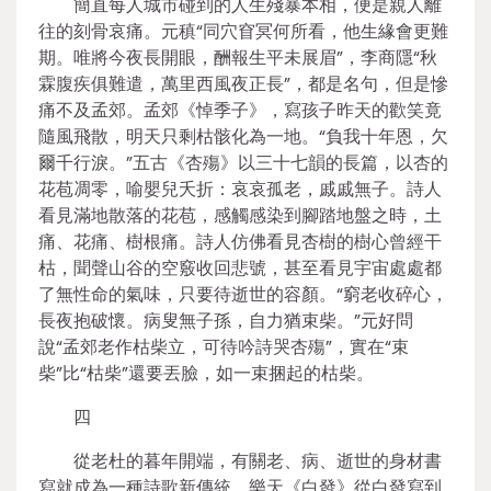
簡直每人城市碰到的人生殘暴本相，便是親人離
往的刻骨哀痛。元稹“同穴窅冥何所看，他生緣會更難
期。唯將今夜長開眼，酬報生平未展眉”，李商隱“秋
霖腹疾俱難遣，萬里西風夜正長”，都是名句，但是慘
痛不及孟郊。孟郊《悼季子》，寫孩子昨天的歡笑竟
隨風飛散，明天只剩枯骸化為一地。“負我十年恩，欠
爾千行淚。”五古《杏殤》以三十七韻的長篇，以杏的
花苞凋零，喻嬰兒夭折：哀哀孤老，戚戚無子。詩人
看見滿地散落的花苞，感觸感染到腳踏地盤之時，土
痛、花痛、樹根痛。詩人仿佛看見杏樹的樹心曾經干
枯，聞聲山谷的空竅收回悲號，甚至看見宇宙處處都
了無性命的氣味，只要待逝世的容顏。“窮老收碎心，
長夜抱破懷。病叟無子孫，自力猶束柴。”元好問
說“孟郊老作枯柴立，可待吟詩哭杏殤”，實在“束
柴”比“枯柴”還要丟臉，如一束捆起的枯柴。
四
從老杜的暮年開端，有關老、病、逝世的身材書
寫就成為一種詩歌新傳統。樂天《白發》從白發寫到