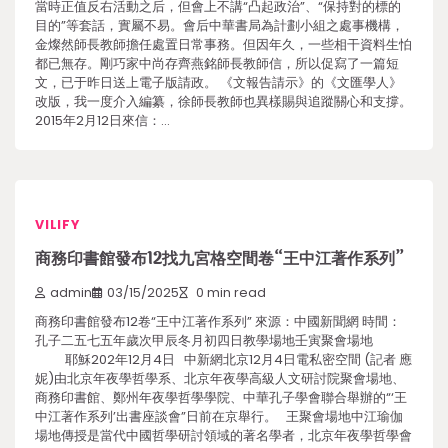
當時正值反右活動之后，但會上不講“凸起政治”、“保持對的標的
目的”等套話，實屬不易。會后中華書局為計劃小組之處事機構，
金燦然師長教師擔任處置日常事務。但因年久，一些相干資料生怕
都已無存。剛巧家中尚存齊燕銘師長教師信，所以促寫了一篇短
文，已于昨日送上電子版請政。 《文報告請示》的《文匯學人》
改版，我一度介入編纂，徐師長教師也異樣賜與追蹤關心和支撐。
2015年2月12日來信：…
VILIFY
商務印書館發布12找九宮格空間卷“王中江著作系列”
admin
03/15/2025
0 min read
商務印書館發布12卷“王中江著作系列” 來源：中國新聞網 時間：
孔子二五七五年歲次甲辰冬月初四日教學場地壬寅聚會場地
耶穌202年12月4日 中新網北京12月4日電私密空間 (記者 應
妮)由北京年夜學哲學系、北京年夜學高級人文研討院聚會場地、
商務印書館、鄭州年夜學哲學學院、中華孔子學會聯合舉辦的“‘王
中江著作系列’出書座談會”日前在京舉行。 王聚會場地中江瑜伽
場地傳授是當代中國哲學研討領域的著名學者，北京年夜學哲學會