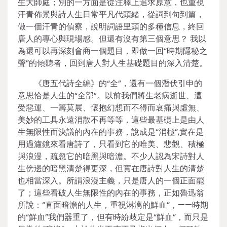
生大師庭；別的一方面是從注釋上追求原意，也重視
汗青佈景與詩人生日常平凡代頭緒，從詞到句到篇，
做一個汗青的偵察，說明詞語里頭的多種信息，終回
唐人的專心與現場感。但還有沒有第三個意思？ 我以
為還可以再深刻會商一個題目，即做一回“時期隱秘之
聲”的傾聽者，回到唐人對人生基礎題目的深入清楚。
《唐五代詩全編》的“全”，還有一個潛伏引申的
意思恰是人生的“全部”。以前我們將生老病逝世、遭
受惡運、一籌莫展、懷抱幻想而不得而哀痛與虛無、
美妙的工具永遠消散不再等等，這些最基礎上是由人
生無限性而決議的內在的事務，說成是“消極”,實在是
用過濾鏡來看唐詩了，只看到它的唯美、悲觀、積極
與浪漫，疏忽它的暗黑與暗澹。不少人認為宋詩對人
生傍邊的暗黑清楚得更深，但實在唐詩對人生的清楚
也相當深入。所謂浪漫主義，只是唐人的一個正面罷
了；這些看破人生無限性的內在的事務，正如魯迅翁
所說：“直面暗澹的人生，重視淋漓的鮮血”，——時期
的“鮮血”我們器重了，但有時紛歧定是“鮮血”，而只是